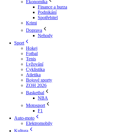
Ekonomika
Finance a burza
Podnikání
Spotřebitel
Krimi
Doprava
Nehody
Sport
Hokej
Fotbal
Tenis
Lyžování
Cyklistika
Atletika
Bojové sporty
ZOH 2026
Basketbal
NBA
Motosport
F1
Auto-moto
Elektromobily
Kultura