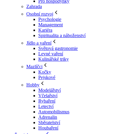
Pro hospodyňky
Zahrada
Osobní rozvoj
Psychologie
Management
Kariéra
Spiritualita a náboženství
Jídlo a vaření
Světová gastronomie
Levné vaření
Kulinářské triky
Mazlíčci
Kočky
Pejskové
Hobby
Modelářství
Včelařství
Rybaření
Letectví
Automobilismus
Adrenalin
Sběratelství
Houbaření