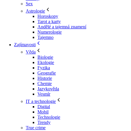
Sex
Astrologie
Horoskopy
Tarot a karty
Andělé a tajemná znamení
Numerologie
Tajemno
Zajímavosti
Věda
Biologie
Ekologie
Fyzika
Geografie
Historie
Chemie
Jazykověda
Vesmír
IT a technologie
Digital
Mobil
Technologie
Trendy
True crime