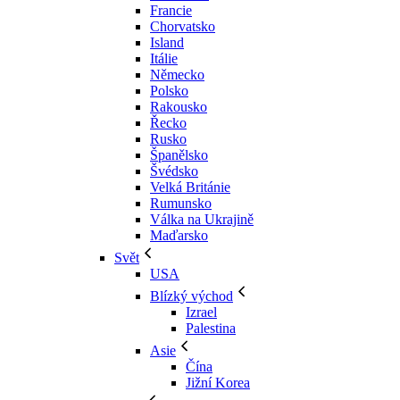
Francie
Chorvatsko
Island
Itálie
Německo
Polsko
Rakousko
Řecko
Rusko
Španělsko
Švédsko
Velká Británie
Rumunsko
Válka na Ukrajině
Maďarsko
Svět
USA
Blízký východ
Izrael
Palestina
Asie
Čína
Jižní Korea