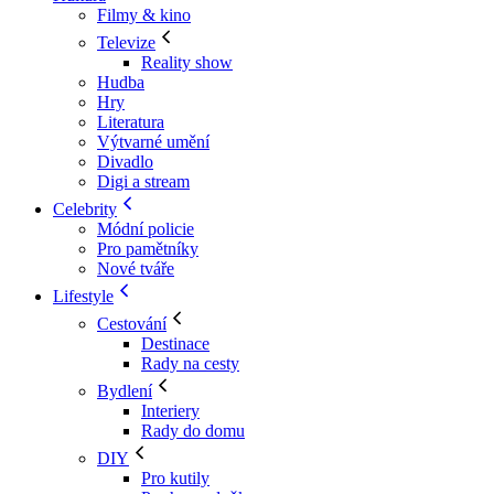
Filmy & kino
Televize
Reality show
Hudba
Hry
Literatura
Výtvarné umění
Divadlo
Digi a stream
Celebrity
Módní policie
Pro pamětníky
Nové tváře
Lifestyle
Cestování
Destinace
Rady na cesty
Bydlení
Interiery
Rady do domu
DIY
Pro kutily