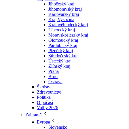
Jihočeský kraj
Jihomoravský kraj
Karlovarský kraj
Kraj Vysočina
Králověhradecký kraj
Liberecký kraj
Moravskoslezský kraj
Olomoucký kraj
Pardubický kraj
Plzeňský kraj
Středočeský kraj
Ústecký kraj
Zlínský kraj
Praha
Brno
Ostrava
Školství
Zdravotnictví
Politika
O počasí
Volby 2026
Zahraničí
Evropa
Slovensko