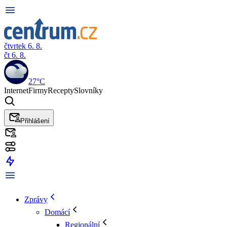
čtvrtek 6. 8.
čt 6. 8.
27°C
Internet
Firmy
Recepty
Slovníky
Přihlášení
Zprávy
Domácí
Regionální