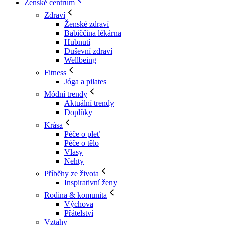
Ženské centrum
Zdraví
Ženské zdraví
Babiččina lékárna
Hubnutí
Duševní zdraví
Wellbeing
Fitness
Jóga a pilates
Módní trendy
Aktuální trendy
Doplňky
Krása
Péče o pleť
Péče o tělo
Vlasy
Nehty
Příběhy ze života
Inspirativní ženy
Rodina & komunita
Výchova
Přátelství
Vztahy