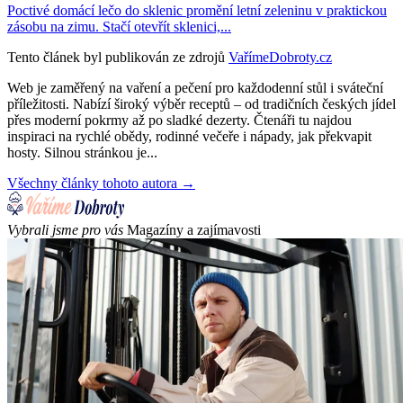
Poctivé domácí lečo do sklenic promění letní zeleninu v praktickou
zásobu na zimu. Stačí otevřít sklenici,...
Tento článek byl publikován ze zdrojů
VařímeDobroty.cz
Web je zaměřený na vaření a pečení pro každodenní stůl i sváteční
příležitosti. Nabízí široký výběr receptů – od tradičních českých jídel
přes moderní pokrmy až po sladké dezerty. Čtenáři tu najdou
inspiraci na rychlé obědy, rodinné večeře i nápady, jak překvapit
hosty. Silnou stránkou je...
Všechny články tohoto autora →
Vybrali jsme pro vás
Magazíny a zajímavosti