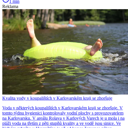
1 min
Reklama
Kvalita vody v koupalištích v Karlovarském kraji se zhoršuje
Voda v některých koupalištích v Karlovarském kraji se zhoršuje. V
tomto týdnu hygienici kontrolovaly vodní plochy s provozovatelem
na Karlovarsku. V areálu Rolava v Karlových Varech je u mola i na
pláži voda na třetím z pěti stupňů kvality a ve vodě jsou sinice. Ve