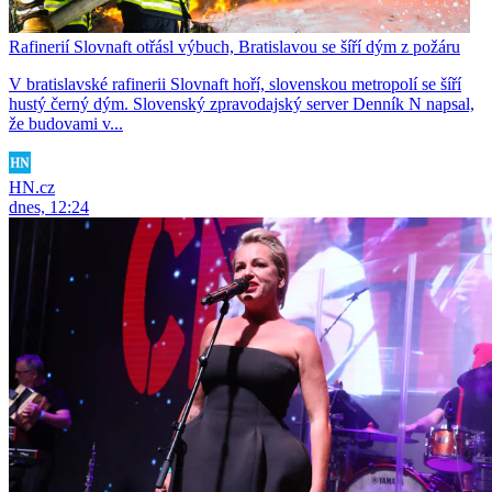
Rafinerií Slovnaft otřásl výbuch, Bratislavou se šíří dým z požáru
V bratislavské rafinerii Slovnaft hoří, slovenskou metropolí se šíří
hustý černý dým. Slovenský zpravodajský server Denník N napsal,
že budovami v...
HN.cz
dnes, 12:24