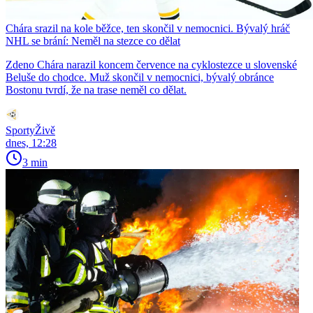
Chára srazil na kole běžce, ten skončil v nemocnici. Bývalý hráč
NHL se brání: Neměl na stezce co dělat
Zdeno Chára narazil koncem července na cyklostezce u slovenské
Beluše do chodce. Muž skončil v nemocnici, bývalý obránce
Bostonu tvrdí, že na trase neměl co dělat.
SportyŽivě
dnes, 12:28
3 min