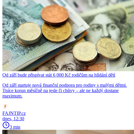
Od září bude přispívat stát 6 000 Kč rodičům na hlídání dětí
Od září startuje nová finanční podpora pro rodiny s malými dětmi.
Tisíce korun měsíčně na jesle či chůvy – ale ne každý dostane
maximum.
FAJNTIP.cz
dnes, 12:30
3 min