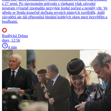
z 27 zemí. Po slavnostním průvodu s vlajkami však závodní
program výrazně zpomalilo nezvykle horké počasí a nestálý vítr. Ve
středu se flotila konečně dočkala prvních platných rozjížděk, další
závodění ale dál připomíná hledání krátkých oken mezi bezvětřím a
bouřkami.
Budějcká Drbna
dnes, 12:56
4 min