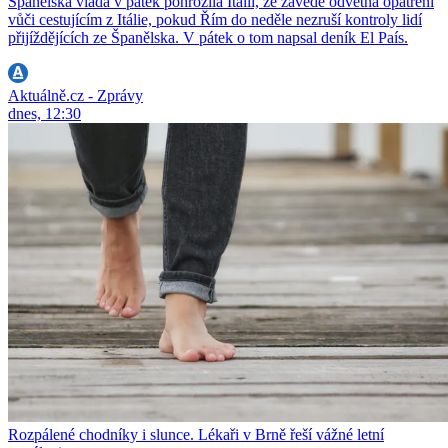
Španělská vláda v pátek pohrozila Itálii, že zavede odvetná opatření
vůči cestujícím z Itálie, pokud Řím do neděle nezruší kontroly lidí
přijíždějících ze Španělska. V pátek o tom napsal deník El País.
Aktuálně.cz - Zprávy
dnes, 12:30
Rozpálené chodníky i slunce. Lékaři v Brně řeší vážné letní