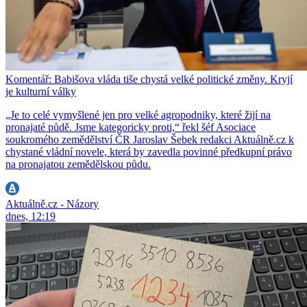
Komentář: Babišova vláda tiše chystá velké politické změny. Kryjí
je kulturní války
„Je to celé vymyšlené jen pro velké agropodniky, které žijí na
pronajaté půdě. Jsme kategoricky proti,“ řekl šéf Asociace
soukromého zemědělství ČR Jaroslav Šebek redakci Aktuálně.cz k
chystané vládní novele, která by zavedla povinné předkupní právo
na pronajatou zemědělskou půdu.
Aktuálně.cz - Názory
dnes, 12:19