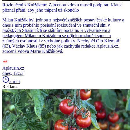
Rozloučení s Knížákem: Zdrcenou vdovu museli podpírat, Klaus
přiznal přání, aby jeho trápení už skončilo
Milan Knížák byl jednou z nejsvéráznějších postav české kultury a
dnes s ním proběhlo poslední rozloučení ve smuteční síni v
pražských Strašnicích se státními poctami. S výtvarníkem a
pedagogem Milanem Knížákem se přijelo rozloučit spoustu
známých osobností i z vrcholné politiky. Nechyběl Oto Klempíř
(63), Václav Klaus (85) nebo jak zachytila redakce Aplausin.cz,
zdrcená vdova Marie Knížáková.
Aplausin.cz
dnes, 12:53
2 min
Reklama