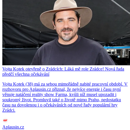
Vojta Kotek otevřeně o Zrádcích: Láká mě role Zrádce! Nová řada
předčí všechna očekávání
Vojta Kotek (38) má za sebou mimořádně nabité pracovní období. V
rozhovoru pro Aplausin.cz přiznal, že nejvíce energie i času nyní
věnuje natáčení reality show Farma, kvůli níž musel upozadit i
soukromý život. Promluvil také o životě mimo Prahu, nedostatku
času na dovolenou i o očekáváních od nové řady populární hry
Zrádci.
Aplausin.cz