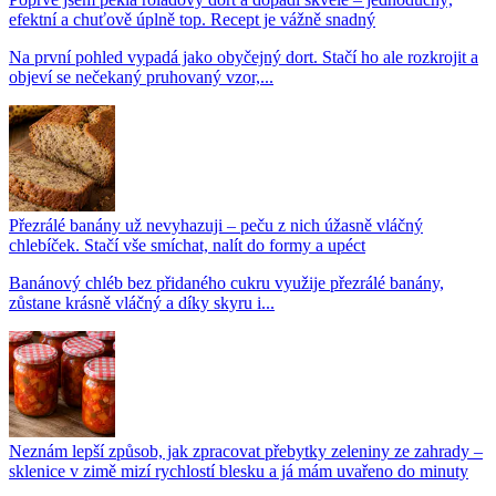
efektní a chuťově úplně top. Recept je vážně snadný
Na první pohled vypadá jako obyčejný dort. Stačí ho ale rozkrojit a
objeví se nečekaný pruhovaný vzor,...
Přezrálé banány už nevyhazuji – peču z nich úžasně vláčný
chlebíček. Stačí vše smíchat, nalít do formy a upéct
Banánový chléb bez přidaného cukru využije přezrálé banány,
zůstane krásně vláčný a díky skyru i...
Neznám lepší způsob, jak zpracovat přebytky zeleniny ze zahrady –
sklenice v zimě mizí rychlostí blesku a já mám uvařeno do minuty