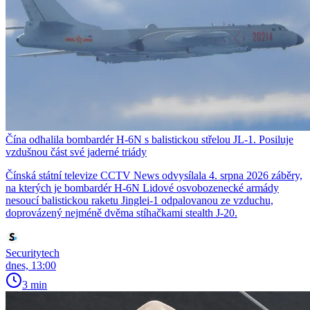
Čína odhalila bombardér H-6N s balistickou střelou JL-1. Posiluje
vzdušnou část své jaderné triády
Čínská státní televize CCTV News odvysílala 4. srpna 2026 záběry,
na kterých je bombardér H-6N Lidové osvobozenecké armády
nesoucí balistickou raketu Jinglei-1 odpalovanou ze vzduchu,
doprovázený nejméně dvěma stíhačkami stealth J-20.
Securitytech
dnes, 13:00
3 min