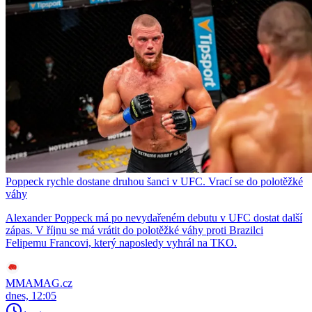
Poppeck rychle dostane druhou šanci v UFC. Vrací se do polotěžké
váhy
Alexander Poppeck má po nevydařeném debutu v UFC dostat další
zápas. V říjnu se má vrátit do polotěžké váhy proti Brazilci
Felipemu Francovi, který naposledy vyhrál na TKO.
MMAMAG.cz
dnes, 12:05