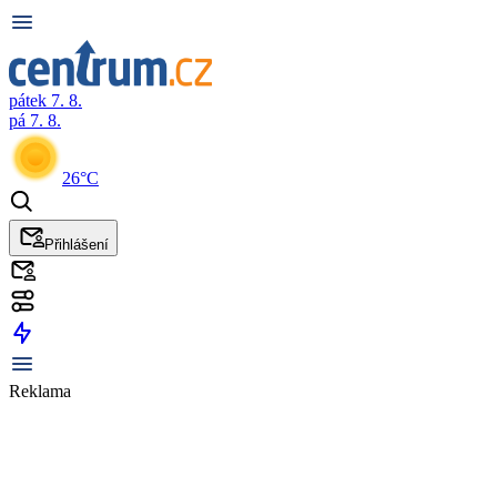
pátek 7. 8.
pá 7. 8.
26°C
Přihlášení
Reklama