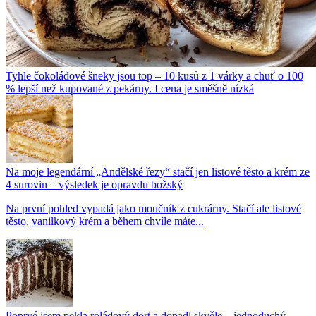
Tyhle čokoládové šneky jsou top – 10 kusů z 1 várky a chuť o 100
% lepší než kupované z pekárny. I cena je směšně nízká
Na moje legendární „Andělské řezy“ stačí jen listové těsto a krém ze
4 surovin – výsledek je opravdu božský
Na první pohled vypadá jako moučník z cukrárny. Stačí ale listové
těsto, vanilkový krém a během chvíle máte...
Poprvé jsem pekla roládový dort a dopadl skvěle – jednoduchý,