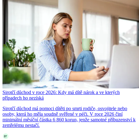
Sirotčí důchod v roce 2026: Kdy má dítě nárok a ve kterých
případech ho nezíská
Sirotčí důchod má pomoci dítěti po smrti rodiče, osvojitele nebo
osoby, která ho měla soudně svěřené v péči. V roce 2026 činí
minimální měsíční částka 6 860 korun, jenže samotné příbuzenství k
zemřelému nestačí.