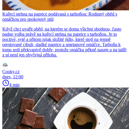
Kuřecí stehna na paprice podávaná s tarhoňou: Rodinný oběd s
omáčkou pro spokojený stůl
Když chci uvařit oběd, na kterém se doma všichni shodnou, často
padne volba právě na kuřecí stehna na paprice s tarhoňou. Je to
poctivé, syté a přitom nijak složité jídlo, které stojí na jemně
orestované cibuli, sladké paprice a smetanové omáčce. Tarhoňa k
tomu sedí překvapivě dobře, protože omáčku pěkně nasaje a na talíři
z ní není jen obyčejná příloha.
Cooky.cz
dnes, 12:00
4 min