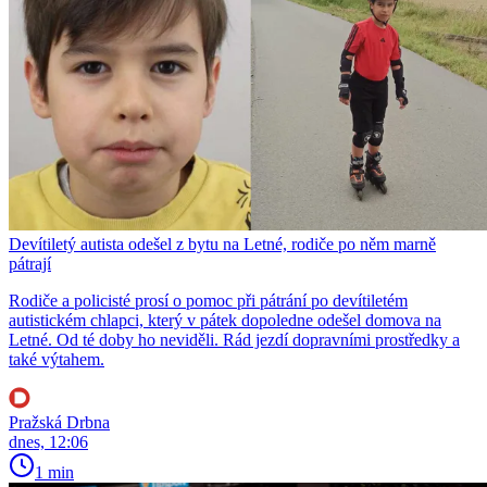
Devítiletý autista odešel z bytu na Letné, rodiče po něm marně
pátrají
Rodiče a policisté prosí o pomoc při pátrání po devítiletém
autistickém chlapci, který v pátek dopoledne odešel domova na
Letné. Od té doby ho neviděli. Rád jezdí dopravními prostředky a
také výtahem.
Pražská Drbna
dnes, 12:06
1 min