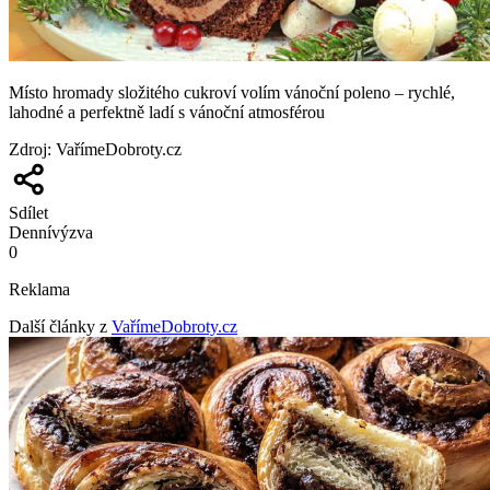
Místo hromady složitého cukroví volím vánoční poleno – rychlé,
lahodné a perfektně ladí s vánoční atmosférou
Zdroj
:
VařímeDobroty.cz
Sdílet
Denní
výzva
0
Reklama
Další články z
VařímeDobroty.cz