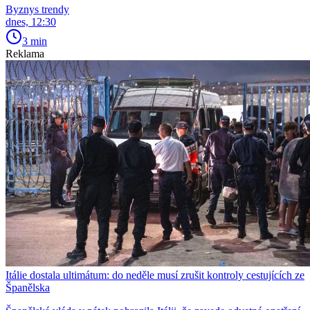
Byznys trendy
dnes, 12:30
3 min
Reklama
Itálie dostala ultimátum: do neděle musí zrušit kontroly cestujících ze
Španělska