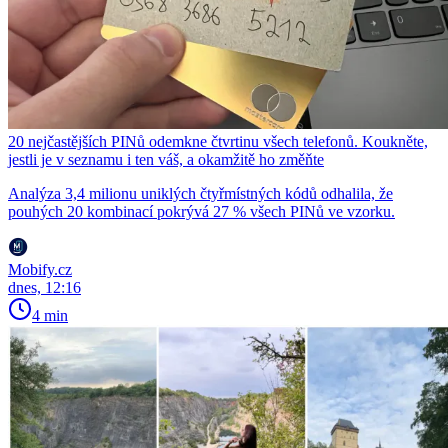
20 nejčastějších PINů odemkne čtvrtinu všech telefonů. Koukněte,
jestli je v seznamu i ten váš, a okamžitě ho změňte
Analýza 3,4 milionu uniklých čtyřmístných kódů odhalila, že
pouhých 20 kombinací pokrývá 27 % všech PINů ve vzorku.
Mobify.cz
dnes, 12:16
4 min