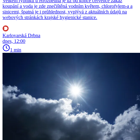
Velkém rybníku u Hroznětína je už od konce července zákaz
koupání a voda je zde znečištěná vodním květem, chlorofylem-a a
sinicemi, špatná je i průhlednost, vyplývá z aktuálních údajů na
webových stránkách krajské hygienické stanice.
Karlovarská Drbna
dnes, 12:00
1 min