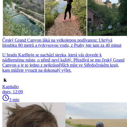
Český Grand Canyon láká na velkolepou podívanou: Ukrývá
hloubku 80 metrů a tyrkysovou vodu, z Prahy jste tam za 40 minut
U hradu Karlštejn se nachází stezka, která vás dovede k
nádhernému místu, o němž neví každý. Přezdívá se mu český Grand
Canyon a je to jedno z nejkrásnějších míst ve Středočeském kraji,
kam můžete vyrazit na dokonalý výlet.
Kapitalio
dnes, 12:09
3 min