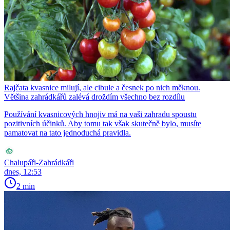
Rajčata kvasnice milují, ale cibule a česnek po nich měknou.
Většina zahrádkářů zalévá droždím všechno bez rozdílu
Používání kvasnicových hnojiv má na vaši zahradu spoustu
pozitivních účinků. Aby tomu tak však skutečně bylo, musíte
pamatovat na tato jednoduchá pravidla.
Chalupáři-Zahrádkáři
dnes, 12:53
2 min