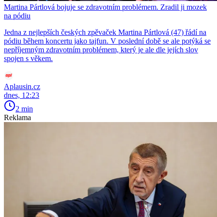
Martina Pártlová bojuje se zdravotním problémem. Zradil ji mozek
na pódiu
Jedna z nejlepších českých zpěvaček Martina Pártlová (47) řádí na
pódiu během koncertu jako tajfun. V poslední době se ale potýká se
nepříjemným zdravotním problémem, který je ale dle jejích slov
spojen s věkem.
Aplausin.cz
dnes, 12:23
2 min
Reklama