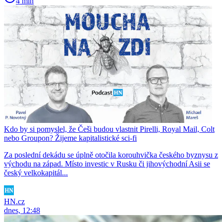
4 min
Kdo by si pomyslel, že Češi budou vlastnit Pirelli, Royal Mail, Colt
nebo Groupon? Žijeme kapitalistické sci-fi
Za poslední dekádu se úplně otočila korouhvička českého byznysu z
východu na západ. Místo investic v Rusku či jihovýchodní Asii se
český velkokapitál...
HN.cz
dnes, 12:48