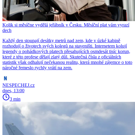
Kolik si měsíčne vydělá jeřábník v Česku. Měsíční plat vám vyrazí
dech
Každý den stoupají desítky metrů nad zem, kde v úzké kabině
rozhodují o životech svých kolegů na staveništi. Internetem kolují
legendy o pohádkových platech přesahujících osmdesát tisíc korun,
které z této profese dělají zlatý důl. Skutečná čísla z oficiálních
statistik však odhalují nečekanou realitu, která mnohé zájemce o toto
náročné řemeslo rychly vrátí na zem.
NESPECHEJ.cz
dnes, 13:00
3 min