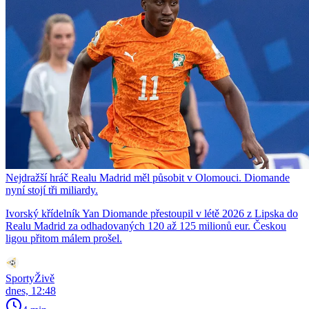
Nejdražší hráč Realu Madrid měl působit v Olomouci. Diomande
nyní stojí tři miliardy.
Ivorský křídelník Yan Diomande přestoupil v létě 2026 z Lipska do
Realu Madrid za odhadovaných 120 až 125 milionů eur. Českou
ligou přitom málem prošel.
SportyŽivě
dnes, 12:48