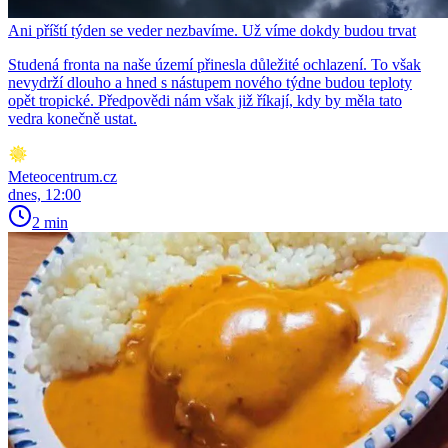
Ani příští týden se veder nezbavíme. Už víme dokdy budou trvat
Studená fronta na naše území přinesla důležité ochlazení. To však
nevydrží dlouho a hned s nástupem nového týdne budou teploty
opět tropické. Předpovědi nám však již říkají, kdy by měla tato
vedra konečně ustat.
Meteocentrum.cz
dnes, 12:00
2 min