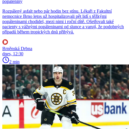
popáleniny
Rozpálený asfalt nebo pár hodin bez stínu. Lékaři z Fakultní
nemocnice Brno letos už hospitalizovali pět lidí s těžkými
popáleninami chodidel, mezi nimi i roční dítě. Ošetřovali také
pacienty s vážnými popáleninami od slunce a varují, že podobných
případů během tropických dnů přibývá.
Brněnská Drbna
dnes, 12:30
2 min