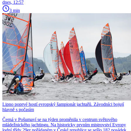
dnes, 12:57
3 min
Lipno poprvé hostí evropský šampionát jachtařů. Závodníci bojují
hlavně s počasím
Černá v Pošumaví se na týden proměnila v centrum světového
mládežnického jachtingu. Na historicky prvním mistrovství Evropy
lodní třídy 29er pořádaném v České republice se sešlo 182 posádek