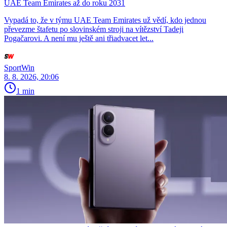
UAE Team Emirates až do roku 2031
Vypadá to, že v týmu UAE Team Emirates už vědí, kdo jednou
převezme štafetu po slovinském stroji na vítězství Tadeji
Pogačarovi. A není mu ještě ani třiadvacet let...
SportWin
8. 8. 2026, 20:06
1 min