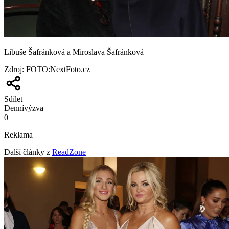
Libuše Šafránková a Miroslava Šafránková
Zdroj
:
FOTO:NextFoto.cz
Sdílet
Denní
výzva
0
Reklama
Další články z
ReadZone