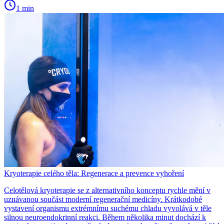
1 min
Kryoterapie celého těla: Regenerace a prevence vyhoření
Celotělová kryoterapie se z alternativního konceptu rychle mění v
uznávanou součást moderní regenerační medicíny. Krátkodobé
vystavení organismu extrémnímu suchému chladu vyvolává v těle
silnou neuroendokrinní reakci. Během několika minut dochází k