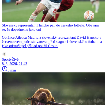
Slovenský reprezentant Hancko pálí do českého fotbalu: Obávám
se, že dopadneme jako oni
Obránce Atlética Madrid a slovenský reprezentant Dávid Hancko v
červencovém podcastu varoval před stagnací slovenského fotbalu, a
jako odstrašující příklad použil Česko.
SportyŽivě
8. 8. 2026, 21:43
3 min