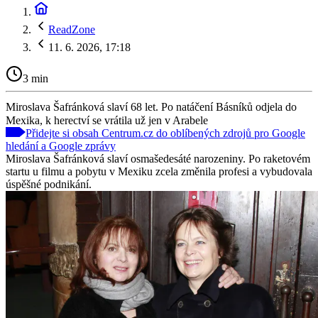
ReadZone
11. 6. 2026, 17:18
3 min
Miroslava Šafránková slaví 68 let. Po natáčení Básníků odjela do
Mexika, k herectví se vrátila už jen v Arabele
Přidejte si obsah Centrum.cz do oblíbených zdrojů pro Google
hledání a Google zprávy
Miroslava Šafránková slaví osmašedesáté narozeniny. Po raketovém
startu u filmu a pobytu v Mexiku zcela změnila profesi a vybudovala
úspěšné podnikání.