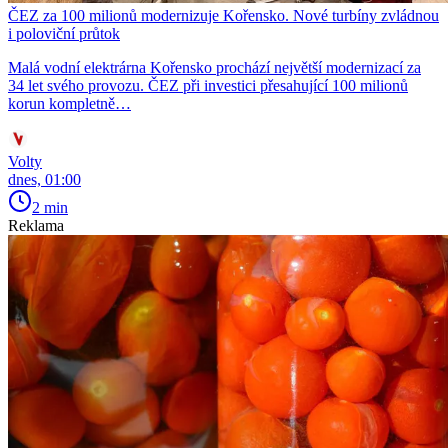
ČEZ za 100 milionů modernizuje Kořensko. Nové turbíny zvládnou
i poloviční průtok
Malá vodní elektrárna Kořensko prochází největší modernizací za
34 let svého provozu. ČEZ při investici přesahující 100 milionů
korun kompletně…
Volty
dnes, 01:00
2 min
Reklama