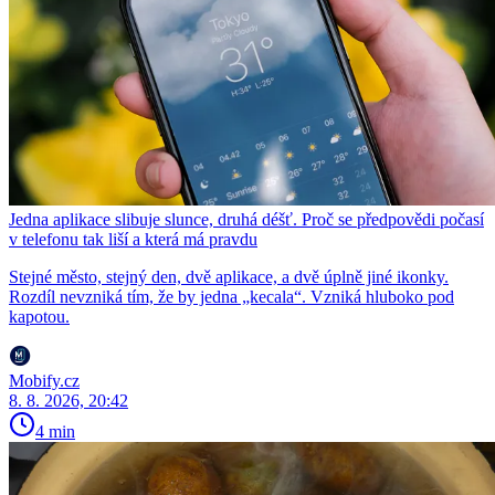
Jedna aplikace slibuje slunce, druhá déšť. Proč se předpovědi počasí
v telefonu tak liší a která má pravdu
Stejné město, stejný den, dvě aplikace, a dvě úplně jiné ikonky.
Rozdíl nevzniká tím, že by jedna „kecala“. Vzniká hluboko pod
kapotou.
Mobify.cz
8. 8. 2026, 20:42
4 min