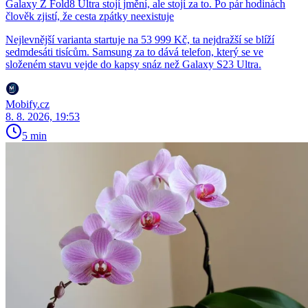
Galaxy Z Fold8 Ultra stojí jmění, ale stojí za to. Po pár hodinách
člověk zjistí, že cesta zpátky neexistuje
Nejlevnější varianta startuje na 53 999 Kč, ta nejdražší se blíží
sedmdesáti tisícům. Samsung za to dává telefon, který se ve
složeném stavu vejde do kapsy snáz než Galaxy S23 Ultra.
Mobify.cz
8. 8. 2026, 19:53
5 min