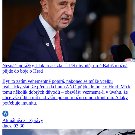
Nesnáší porážky, i tak to asi zkusí. Pět důvodů, proč Babiš možná
půjde do boje o Hrad
Byť to zatím vehementně popírá, nakonec se může vcelku
realisticky stát, že předseda hnutí ANO půjde do boje o Hrad. Má k
tomu několik dobrých důvodů – obzvlášť vezmeme-li v úvahu, že
chce vše řídit a mít nad vším pokud možno plnou kontrolu. A taky
potřebuje imunitu.
Aktuálně.cz - Zprávy
dnes, 03:30