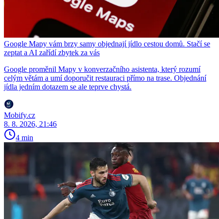
Google Mapy vám brzy samy objednají jídlo cestou domů. Stačí se
zeptat a AI zařídí zbytek za vás
Google proměnil Mapy v konverzačního asistenta, který rozumí
celým větám a umí doporučit restauraci přímo na trase. Objednání
jídla jedním dotazem se ale teprve chystá.
Mobify.cz
8. 8. 2026, 21:46
4 min