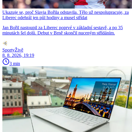
Ukazuje se, proč Slavia Bořila odstavila. Tělo už nespolupracuje, za
Liberec odehrál jen půl hodiny a musel střídat
Jan Bořil nastoupil za Liberec poprvé v základní sestavě, a po 35
minutách šel dolů. Debut v Brně skončil nuceným střídáním.
SportyŽivě
8. 8. 2026, 19:19
3 min