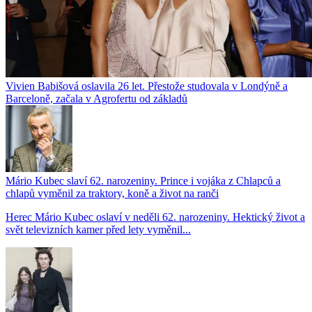
Vivien Babišová oslavila 26 let. Přestože studovala v Londýně a
Barceloně, začala v Agrofertu od základů
Mário Kubec slaví 62. narozeniny. Prince i vojáka z Chlapců a
chlapů vyměnil za traktory, koně a život na ranči
Herec Mário Kubec oslaví v neděli 62. narozeniny. Hektický život a
svět televizních kamer před lety vyměnil...