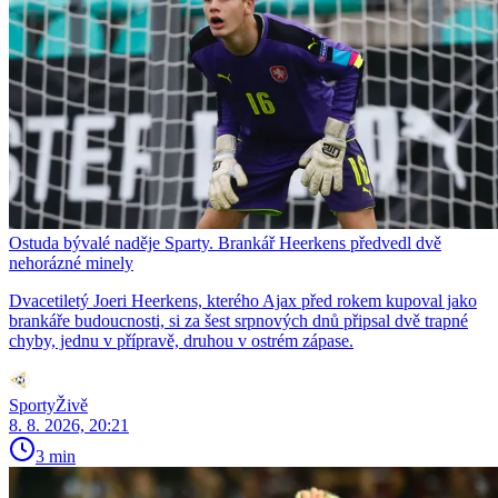
Ostuda bývalé naděje Sparty. Brankář Heerkens předvedl dvě
nehorázné minely
Dvacetiletý Joeri Heerkens, kterého Ajax před rokem kupoval jako
brankáře budoucnosti, si za šest srpnových dnů připsal dvě trapné
chyby, jednu v přípravě, druhou v ostrém zápase.
SportyŽivě
8. 8. 2026, 20:21
3 min