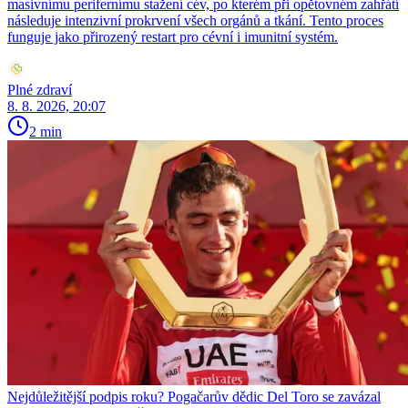
masivnímu perifernímu stažení cév, po kterém při opětovném zahřátí
následuje intenzivní prokrvení všech orgánů a tkání. Tento proces
funguje jako přirozený restart pro cévní i imunitní systém.
Plné zdraví
8. 8. 2026, 20:07
2 min
Nejdůležitější podpis roku? Pogačarův dědic Del Toro se zavázal