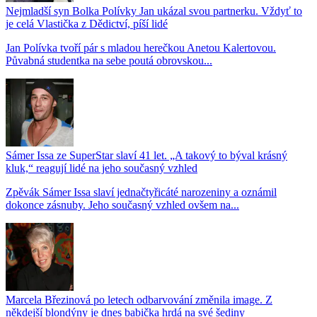
Nejmladší syn Bolka Polívky Jan ukázal svou partnerku. Vždyť to
je celá Vlastička z Dědictví, píší lidé
Jan Polívka tvoří pár s mladou herečkou Anetou Kalertovou.
Půvabná studentka na sebe poutá obrovskou...
Sámer Issa ze SuperStar slaví 41 let. „A takový to býval krásný
kluk,“ reagují lidé na jeho současný vzhled
Zpěvák Sámer Issa slaví jednačtyřicáté narozeniny a oznámil
dokonce zásnuby. Jeho současný vzhled ovšem na...
Marcela Březinová po letech odbarvování změnila image. Z
někdejší blondýny je dnes babička hrdá na své šediny