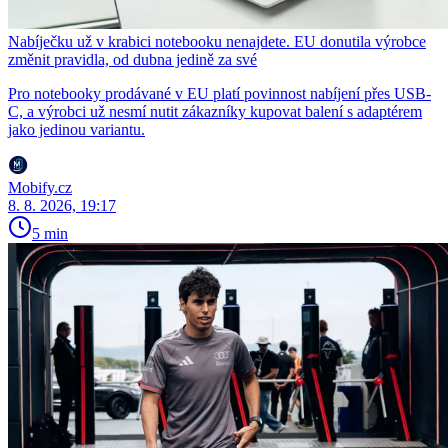
Nabíječku už v krabici notebooku nenajdete. EU donutila výrobce
změnit pravidla, od dubna jedině za své
Pro notebooky prodávané v EU platí povinnost nabíjení přes USB-
C, a výrobci už nesmí nutit zákazníky kupovat balení s adaptérem
jako jedinou variantu.
Mobify.cz
8. 8. 2026, 19:17
5 min