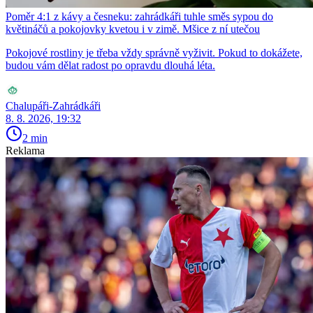
Poměr 4:1 z kávy a česneku: zahrádkáři tuhle směs sypou do
květináčů a pokojovky kvetou i v zimě. Mšice z ní utečou
Pokojové rostliny je třeba vždy správně vyživit. Pokud to dokážete,
budou vám dělat radost po opravdu dlouhá léta.
Chalupáři-Zahrádkáři
8. 8. 2026, 19:32
2 min
Reklama