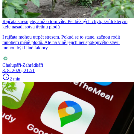
Rajčata stresujete, aniž o tom víte. Pět běžných chyb, kvůli kterým
keře nasadí sotva třetinu plodů
I rajčata mohou utrpět stresem. Pokud se to stane, začnou rodit
mnohem méně plodů. Ale na vině jejich neuspokojivého stavu
mohou být i jiné faktory.
Chalupáři-Zahrádkáři
8. 8. 2026, 21:51
2 min