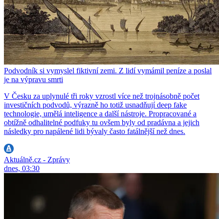
Podvodník si vymyslel fiktivní zemi. Z lidí vymámil peníze a poslal
je na výpravu smrti
V Česku za uplynulé tři roky vzrostl více než trojnásobně počet
investičních podvodů, výrazně ho totiž usnadňují deep fake
technologie, umělá inteligence a další nástroje. Propracované a
obtížně odhalitelné podfuky tu ovšem byly od pradávna a jejich
následky pro napálené lidi bývaly často fatálnější než dnes.
Aktuálně.cz - Zprávy
dnes, 03:30