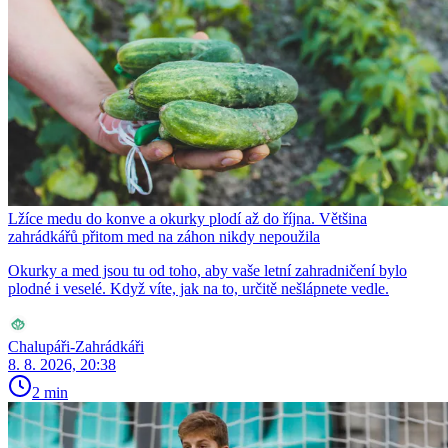
Lžíce medu do konve a okurky plodí až do října. Většina
zahrádkářů přitom med na záhon nikdy nepoužila
Okurky a med jsou tu od toho, aby vaše letní zahradničení bylo
plodné i veselé. Když víte, jak na to, určitě nešlápnete vedle.
Chalupáři-Zahrádkáři
8. 8. 2026, 20:38
2 min