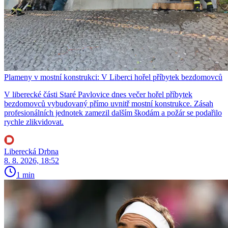
Plameny v mostní konstrukci: V Liberci hořel příbytek bezdomovců
V liberecké části Staré Pavlovice dnes večer hořel příbytek
bezdomovců vybudovaný přímo uvnitř mostní konstrukce. Zásah
profesionálních jednotek zamezil dalším škodám a požár se podařilo
rychle zlikvidovat.
Liberecká Drbna
8. 8. 2026, 18:52
1 min