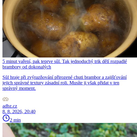
5 minut vaření, pak teprve sůl. Tak jednoduchý trik dělí rozpadlé
brambory od dokonalých
Sůl hraje při zvýrazňování přirozené chuti brambor a zajišťování
jejich správné textury zásadní roli. Musíte ji však přidat v ten
správný moment.
adbz.cz
8. 8. 2026, 20:40
2 min