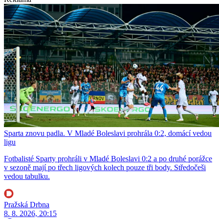
Sparta znovu padla. V Mladé Boleslavi prohrála 0:2, domácí vedou
ligu
Fotbalisté Sparty prohráli v Mladé Boleslavi 0:2 a po druhé porážce
v sezoně mají po třech ligových kolech pouze tři body. Středočeši
vedou tabulku.
Pražská Drbna
8. 8. 2026, 20:15