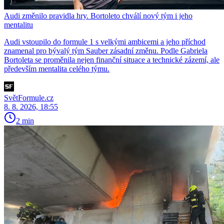
Audi změnilo pravidla hry. Bortoleto chválí nový tým i jeho
mentalitu
Audi vstoupilo do formule 1 s velkými ambicemi a jeho příchod
znamenal pro bývalý tým Sauber zásadní změnu. Podle Gabriela
Bortoleta se proměnila nejen finanční situace a technické zázemí, ale
především mentalita celého týmu.
SvětFormule.cz
8. 8. 2026, 18:55
2 min