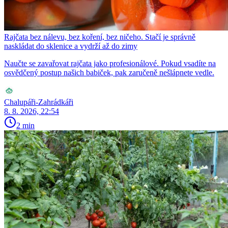
Rajčata bez nálevu, bez koření, bez ničeho. Stačí je správně
naskládat do sklenice a vydrží až do zimy
Naučte se zavařovat rajčata jako profesionálové. Pokud vsadíte na
osvědčený postup našich babiček, pak zaručeně nešlápnete vedle.
Chalupáři-Zahrádkáři
8. 8. 2026, 22:54
2 min