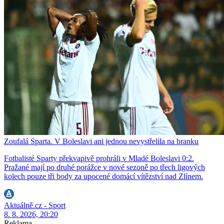
Zoufalá Sparta. V Boleslavi ani jednou nevystřelila na branku
Fotbalisté Sparty překvapivě prohráli v Mladé Boleslavi 0:2.
Pražané mají po druhé porážce v nové sezoně po třech ligových
kolech pouze tři body za upocené domácí vítězství nad Zlínem.
Aktuálně.cz - Sport
8. 8. 2026, 20:20
Reklama