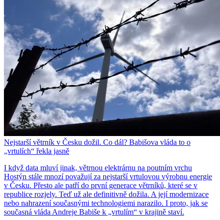
Nejstarší větrník v Česku dožil. Co dál? Babišova vláda to o
„vrtulích“ řekla jasně
I když data mluví jinak, větrnou elektrárnu na poutním vrchu
Hostýn stále mnozí považují za nejstarší vrtulovou výrobnu energie
v Česku. Přesto ale patří do první generace větrníků, které se v
republice rozjely. Teď už ale definitivně dožila. A její modernizace
nebo nahrazení současnými technologiemi narazilo. I proto, jak se
současná vláda Andreje Babiše k „vrtulím“ v krajině staví.