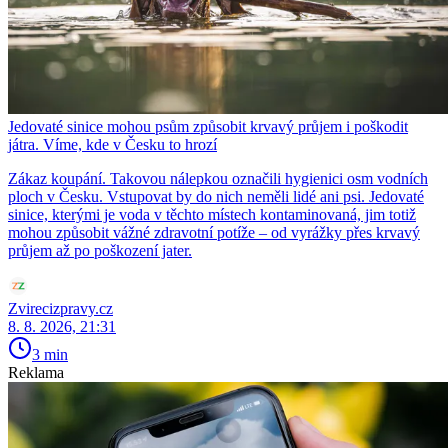
Jedovaté sinice mohou psům způsobit krvavý průjem i poškodit
játra. Víme, kde v Česku to hrozí
Zákaz koupání. Takovou nálepkou označili hygienici osm vodních
ploch v Česku. Vstupovat by do nich neměli lidé ani psi. Jedovaté
sinice, kterými je voda v těchto místech kontaminovaná, jim totiž
mohou způsobit vážné zdravotní potíže – od vyrážky přes krvavý
průjem až po poškození jater.
Zvirecizpravy.cz
8. 8. 2026, 21:31
3 min
Reklama