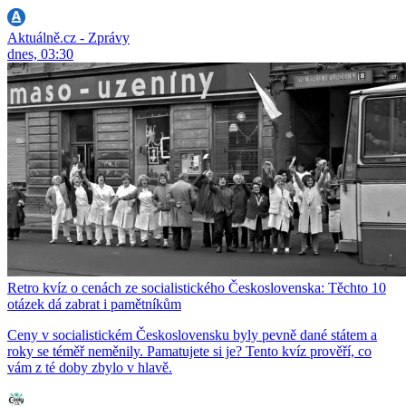
Aktuálně.cz - Zprávy
dnes, 03:30
Retro kvíz o cenách ze socialistického Československa: Těchto 10
otázek dá zabrat i pamětníkům
Ceny v socialistickém Československu byly pevně dané státem a
roky se téměř neměnily. Pamatujete si je? Tento kvíz prověří, co
vám z té doby zbylo v hlavě.