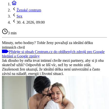
Ženské centrum
Sex
30. 4. 2026, 09:00
3 min
Minuty, nebo hodiny? Tohle ženy považují za ideální délku
intimních chvil
Přidejte si obsah Centrum.cz do oblíbených zdrojů pro Google
hledání a Google zprávy
Jak dlouho by měla trvat intimní chvíle mezi partnery, aby si ji oba
skutečně užili? Odpovědi se liší víc, než by se mohlo zdát.
Zkušenosti žen ukazují, že ideální délka není univerzální a často
závisí na náladě, energii i životní situaci.