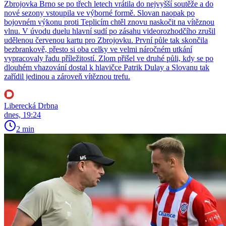
Zbrojovka Brno se po třech letech vrátila do nejvyšší soutěže a do
nové sezony vstoupila ve výborné formě. Slovan naopak po
bojovném výkonu proti Teplicím chtěl znovu naskočit na vítěznou
vlnu. V úvodu duelu hlavní sudí po zásahu videorozhodčího zrušil
udělenou červenou kartu pro Zbrojovku. První půle tak skončila
bezbrankově, přesto si oba celky ve velmi náročném utkání
vypracovaly řadu příležitostí. Zlom přišel ve druhé půli, kdy se po
dlouhém vhazování dostal k hlavičce Patrik Dulay a Slovanu tak
zařídil jedinou a zároveň vítěznou trefu.
Liberecká Drbna
dnes, 19:24
2 min