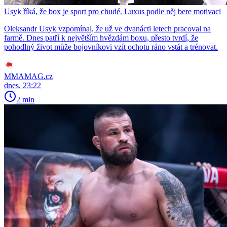
Usyk říká, že box je sport pro chudé. Luxus podle něj bere motivaci
Oleksandr Usyk vzpomínal, že už ve dvanácti letech pracoval na
farmě. Dnes patří k největším hvězdám boxu, přesto tvrdí, že
pohodlný život může bojovníkovi vzít ochotu ráno vstát a trénovat.
MMAMAG.cz
dnes, 23:22
2 min