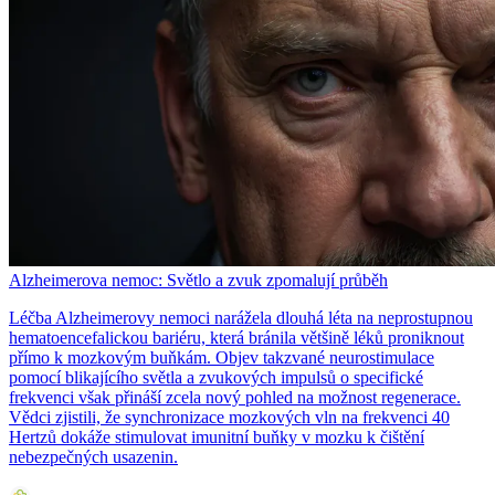
Alzheimerova nemoc: Světlo a zvuk zpomalují průběh
Léčba Alzheimerovy nemoci narážela dlouhá léta na neprostupnou
hematoencefalickou bariéru, která bránila většině léků proniknout
přímo k mozkovým buňkám. Objev takzvané neurostimulace
pomocí blikajícího světla a zvukových impulsů o specifické
frekvenci však přináší zcela nový pohled na možnost regenerace.
Vědci zjistili, že synchronizace mozkových vln na frekvenci 40
Hertzů dokáže stimulovat imunitní buňky v mozku k čištění
nebezpečných usazenin.