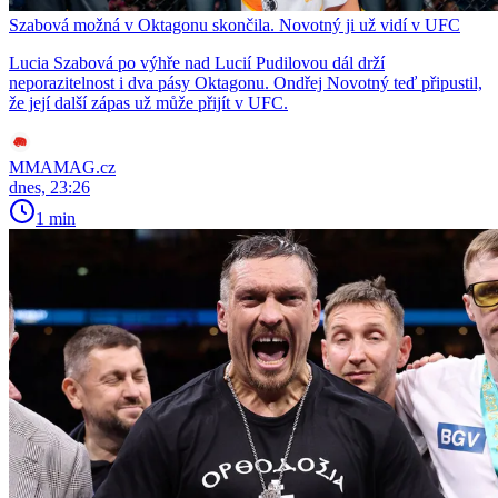
Szabová možná v Oktagonu skončila. Novotný ji už vidí v UFC
Lucia Szabová po výhře nad Lucií Pudilovou dál drží
neporazitelnost i dva pásy Oktagonu. Ondřej Novotný teď připustil,
že její další zápas už může přijít v UFC.
MMAMAG.cz
dnes, 23:26
1 min