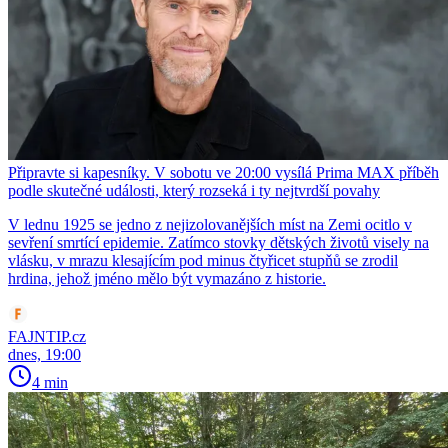
Připravte si kapesníky. V sobotu ve 20:00 vysílá Prima MAX příběh
podle skutečné události, který rozseká i ty nejtvrdší povahy
V lednu 1925 se jedno z nejizolovanějších míst na Zemi ocitlo v
sevření smrtící epidemie. Zatímco stovky dětských životů visely na
vlásku, v mrazu klesajícím pod minus čtyřicet stupňů se zrodil
hrdina, jehož jméno mělo být vymazáno z historie.
FAJNTIP.cz
dnes, 19:00
4 min