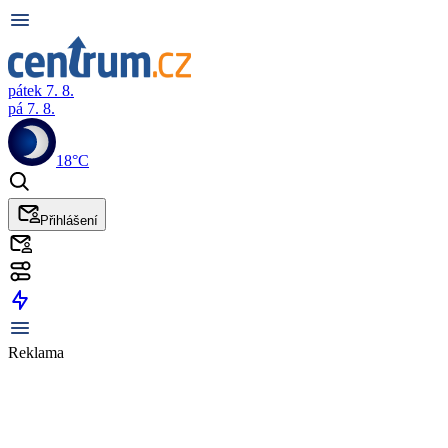
pátek 7. 8.
pá 7. 8.
18°C
Přihlášení
Reklama