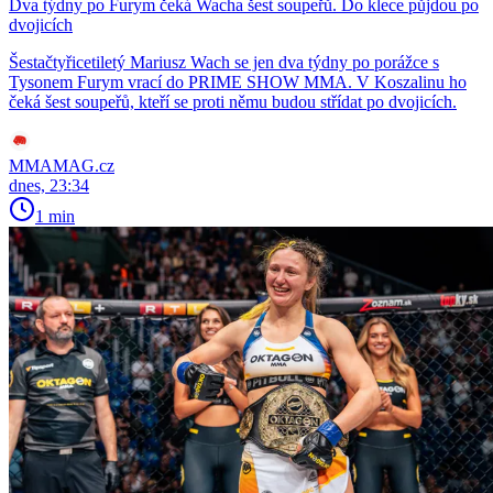
Dva týdny po Furym čeká Wacha šest soupeřů. Do klece půjdou po
dvojicích
Šestačtyřicetiletý Mariusz Wach se jen dva týdny po porážce s
Tysonem Furym vrací do PRIME SHOW MMA. V Koszalinu ho
čeká šest soupeřů, kteří se proti němu budou střídat po dvojicích.
MMAMAG.cz
dnes, 23:34
1 min