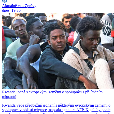
Aktuálně.cz - Zprávy
dnes, 19:30
Rwanda jedná s evropskými zeměmi o spolupráci s přijímáním
migrantů
Rwanda vede předběžná jednání s některými evropskými zeměmi o
spolupráci v oblasti migrace, napsala agentura AFP. Kigali by podle