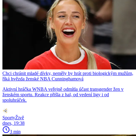
Chci chránit mladé dívky, neměly by hrát proti biologickým mužům,
říká hvězda ženské NBA Cunninghamová
Aktivní hráčka WNBA veřejně odmítla účast transgender žen v
ženském sportu. Reakce přišla z hal, od vedení ligy i od
spoluhráček.
SportyŽivě
dnes, 19:38
3 min