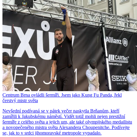
Centrum Brna ovládli šermíři. Jsem jako Kung Fu Panda, řekl
čerstvý mistr světa
Nevšední podívaná se v pátek večer naskytla Brňanům, kteří
zamířili k Jakubskému náměstí. Vidět totiž mohli nejen prestižní
šermíře z celého světa a jejich um, ale také olympijského medailistu
a novopečeného mistra světa Alexandera Choupenitche. Podívejte
se, jak to v srdci jihomoravské metropole vypadalo.