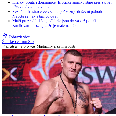
Krajky, pouta i dominance. Erotické snímky staré přes sto let
překvapí svou odvahou
Sexuální frustrace ve vztahu poškozuje duševní pohodu.
Naučte se, jak s tím bojovat
Muži prozradili 13 signálů, že jsou do vás až po uši
zamilovaní. Poznejte, že je máte na háku
Zobrazit více
Ženské centrum
Sex
Vybrali jsme pro vás
Magazíny a zajímavosti