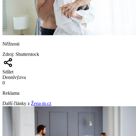
Něžnosti
Zdroj
:
Shutterstock
Sdílet
Denní
výzva
0
Reklama
Další články z
Žena-in.cz