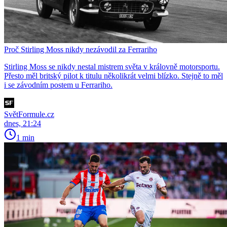
Proč Stirling Moss nikdy nezávodil za Ferrariho
Stirling Moss se nikdy nestal mistrem světa v královně motorsportu.
Přesto měl britský pilot k titulu několikrát velmi blízko. Stejně to měl
i se závodním postem u Ferrariho.
SvětFormule.cz
dnes, 21:24
1 min