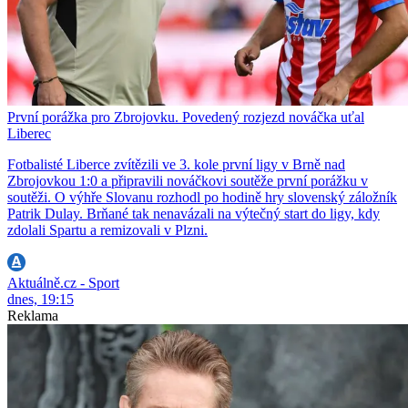
První porážka pro Zbrojovku. Povedený rozjezd nováčka uťal
Liberec
Fotbalisté Liberce zvítězili ve 3. kole první ligy v Brně nad
Zbrojovkou 1:0 a připravili nováčkovi soutěže první porážku v
soutěži. O výhře Slovanu rozhodl po hodině hry slovenský záložník
Patrik Dulay. Brňané tak nenavázali na výtečný start do ligy, kdy
zdolali Spartu a remizovali v Plzni.
Aktuálně.cz - Sport
dnes, 19:15
Reklama