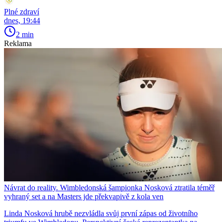
Plné zdraví
dnes, 19:44
2 min
Reklama
Návrat do reality. Wimbledonská šampionka Nosková ztratila téměř
vyhraný set a na Masters jde překvapivě z kola ven
Linda Nosková hrubě nezvládla svůj první zápas od životního