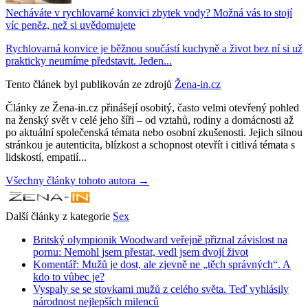
Necháváte v rychlovarné konvici zbytek vody? Možná vás to stojí
víc peněz, než si uvědomujete
Rychlovarná konvice je běžnou součástí kuchyně a život bez ní si už
prakticky neumíme představit. Jeden...
Tento článek byl publikován ze zdrojů
Žena-in.cz
Články ze Žena-in.cz přinášejí osobitý, často velmi otevřený pohled
na ženský svět v celé jeho šíři – od vztahů, rodiny a domácnosti až
po aktuální společenská témata nebo osobní zkušenosti. Jejich silnou
stránkou je autenticita, blízkost a schopnost otevřít i citlivá témata s
lidskostí, empatií...
Všechny články tohoto autora →
Další články z kategorie
Sex
Britský olympionik Woodward veřejně přiznal závislost na
pornu: Nemohl jsem přestat, vedl jsem dvojí život
Komentář: Mužů je dost, ale zjevně ne „těch správných“. A
kdo to vůbec je?
Vyspaly se se stovkami mužů z celého světa. Teď vyhlásily
národnost nejlepších milenců