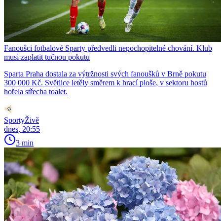
Fanoušci fotbalové Sparty předvedli nepochopitelné chování. Klub
musí zaplatit tučnou pokutu
Sparta Praha dostala za výtržnosti svých fanoušků v Brně pokutu
300 000 Kč. Světlice letěly směrem k hrací ploše, v sektoru hostů
hořela střecha toalet.
SportyŽivě
dnes, 20:55
3 min