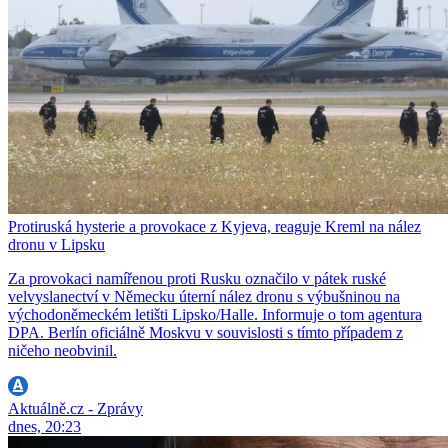
Protiruská hysterie a provokace z Kyjeva, reaguje Kreml na nález
dronu v Lipsku
Za provokaci namířenou proti Rusku označilo v pátek ruské
velvyslanectví v Německu úterní nález dronu s výbušninou na
východoněmeckém letišti Lipsko/Halle. Informuje o tom agentura
DPA. Berlín oficiálně Moskvu v souvislosti s tímto případem z
ničeho neobvinil.
Aktuálně.cz - Zprávy
dnes, 20:23