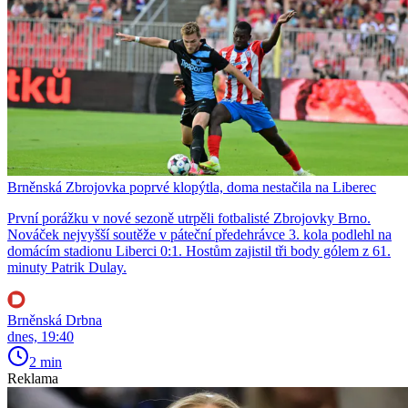
Brněnská Zbrojovka poprvé klopýtla, doma nestačila na Liberec
První porážku v nové sezoně utrpěli fotbalisté Zbrojovky Brno.
Nováček nejvyšší soutěže v páteční předehrávce 3. kola podlehl na
domácím stadionu Liberci 0:1. Hostům zajistil tři body gólem z 61.
minuty Patrik Dulay.
Brněnská Drbna
dnes, 19:40
2 min
Reklama