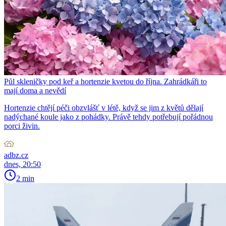
Půl skleničky pod keř a hortenzie kvetou do října. Zahrádkáři to
mají doma a nevědí
Hortenzie chtějí péči obzvlášť v létě, když se jim z květů dělají
nadýchané koule jako z pohádky. Právě tehdy potřebují pořádnou
porci živin.
adbz.cz
dnes, 20:50
2 min