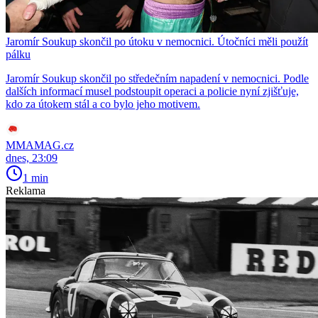
Jaromír Soukup skončil po útoku v nemocnici. Útočníci měli použít
pálku
Jaromír Soukup skončil po středečním napadení v nemocnici. Podle
dalších informací musel podstoupit operaci a policie nyní zjišťuje,
kdo za útokem stál a co bylo jeho motivem.
MMAMAG.cz
dnes, 23:09
1 min
Reklama