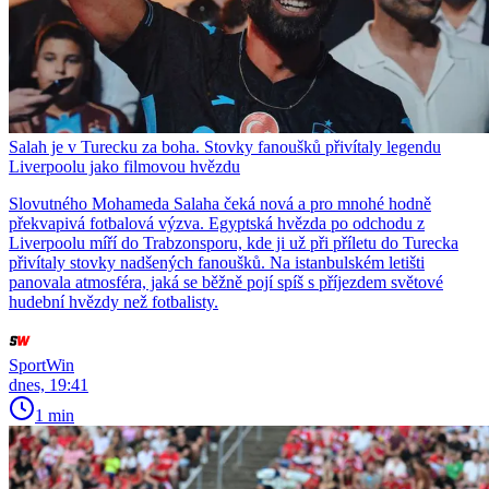
Salah je v Turecku za boha. Stovky fanoušků přivítaly legendu
Liverpoolu jako filmovou hvězdu
Slovutného Mohameda Salaha čeká nová a pro mnohé hodně
překvapivá fotbalová výzva. Egyptská hvězda po odchodu z
Liverpoolu míří do Trabzonsporu, kde ji už při příletu do Turecka
přivítaly stovky nadšených fanoušků. Na istanbulském letišti
panovala atmosféra, jaká se běžně pojí spíš s příjezdem světové
hudební hvězdy než fotbalisty.
SportWin
dnes, 19:41
1 min