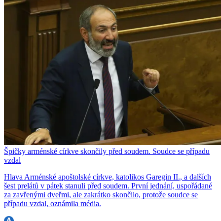
Špičky arménské církve skončily před soudem. Soudce se případu
vzdal
Hlava Arménské apoštolské církve, katolikos Garegin II., a dalších
šest prelátů v pátek stanuli před soudem. První jednání, uspořádané
za zavřenými dveřmi, ale zakrátko skončilo, protože soudce se
případu vzdal, oznámila média.