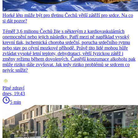
Horké léto může být pro třetinu Čechů větší zátěží pro srdce. Na co
si dát pozor?
Téměř 3,6 milionu Čechů žije s některým z kardiovaskulárních
onemocnění nebo jejich následky. Patří mezi ně například vysoký
krevní tlak, ischemická choroba srdeční, porucha srdečního rytmu
nebo stav po cévní mozkové příhodě. Právě tito lidé mohou hůře
zvládat vysoké letní teploty, dehydrataci, větší fyzickou zátěž i
změny režimu během dovolených. Častější konzumace alkoholu pak
může riziko dále zvyšovat. Jak tedy riziko problémů se srdcem co
nejvíc snížit?
Plné zdraví
dnes, 19:43
5 min