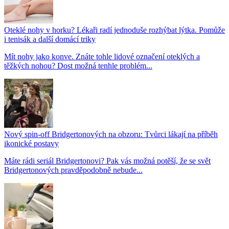
Oteklé nohy v horku? Lékaři radí jednoduše rozhýbat lýtka. Pomůže
i tenisák a další domácí triky
Mít nohy jako konve. Znáte tohle lidové označení oteklých a
těžkých nohou? Dost možná tenhle problém...
Nový spin-off Bridgertonových na obzoru: Tvůrci lákají na příběh
ikonické postavy
Máte rádi seriál Bridgertonovi? Pak vás možná potěší, že se svět
Bridgertonových pravděpodobně nebude...