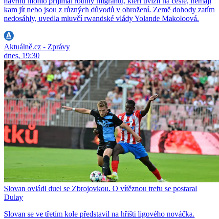
návrhu mohlo přijímat rodiny migrantů, kteří uvízli na cestě, nemají
kam jít nebo jsou z různých důvodů v ohrožení. Země dohody zatím
nedosáhly, uvedla mluvčí rwandské vlády Yolande Makoloová.
Aktuálně.cz - Zprávy
dnes, 19:30
Slovan ovládl duel se Zbrojovkou. O vítěznou trefu se postaral
Dulay
Slovan se ve třetím kole představil na hřišti ligového nováčka.