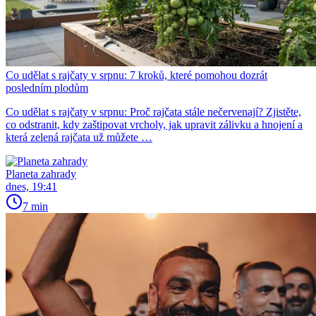
Co udělat s rajčaty v srpnu: 7 kroků, které pomohou dozrát
posledním plodům
Co udělat s rajčaty v srpnu: Proč rajčata stále nečervenají? Zjistěte,
co odstranit, kdy zaštipovat vrcholy, jak upravit zálivku a hnojení a
která zelená rajčata už můžete …
Planeta zahrady
dnes, 19:41
7 min