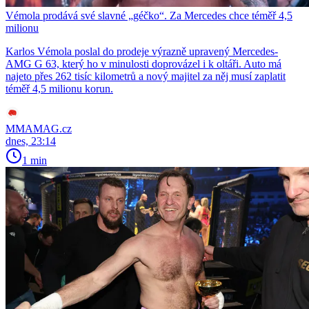
Vémola prodává své slavné „géčko“. Za Mercedes chce téměř 4,5
milionu
Karlos Vémola poslal do prodeje výrazně upravený Mercedes-
AMG G 63, který ho v minulosti doprovázel i k oltáři. Auto má
najeto přes 262 tisíc kilometrů a nový majitel za něj musí zaplatit
téměř 4,5 milionu korun.
MMAMAG.cz
dnes, 23:14
1 min