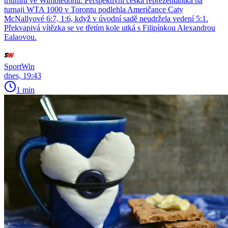
triumfu ve Wimbledonu. Perspektivní česká reprezentantka na
turnaji WTA 1000 v Torontu podlehla Američance Caty
McNallyové 6:7, 1:6, když v úvodní sadě neudržela vedení 5:1.
Překvapivá vítězka se ve třetím kole utká s Filipínkou Alexandrou
Ealaovou.
SportWin
dnes, 19:43
1 min