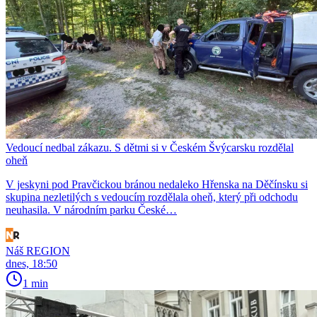
Vedoucí nedbal zákazu. S dětmi si v Českém Švýcarsku rozdělal
oheň
V jeskyni pod Pravčickou bránou nedaleko Hřenska na Děčínsku si
skupina nezletilých s vedoucím rozdělala oheň, který při odchodu
neuhasila. V národním parku České…
Náš REGION
dnes, 18:50
1 min