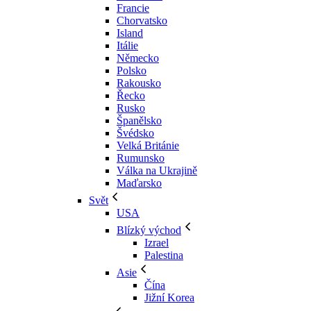
Francie
Chorvatsko
Island
Itálie
Německo
Polsko
Rakousko
Řecko
Rusko
Španělsko
Švédsko
Velká Británie
Rumunsko
Válka na Ukrajině
Maďarsko
Svět
USA
Blízký východ
Izrael
Palestina
Asie
Čína
Jižní Korea