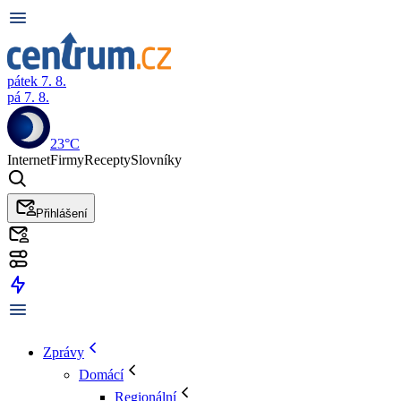
pátek 7. 8.
pá 7. 8.
23°C
Internet
Firmy
Recepty
Slovníky
Přihlášení
Zprávy
Domácí
Regionální