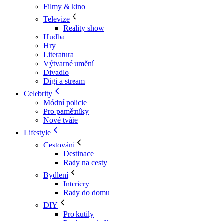
Filmy & kino
Televize
Reality show
Hudba
Hry
Literatura
Výtvarné umění
Divadlo
Digi a stream
Celebrity
Módní policie
Pro pamětníky
Nové tváře
Lifestyle
Cestování
Destinace
Rady na cesty
Bydlení
Interiery
Rady do domu
DIY
Pro kutily