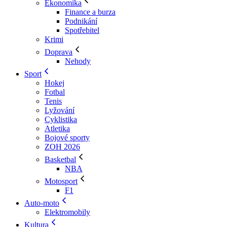
Ekonomika
Finance a burza
Podnikání
Spotřebitel
Krimi
Doprava
Nehody
Sport
Hokej
Fotbal
Tenis
Lyžování
Cyklistika
Atletika
Bojové sporty
ZOH 2026
Basketbal
NBA
Motosport
F1
Auto-moto
Elektromobily
Kultura