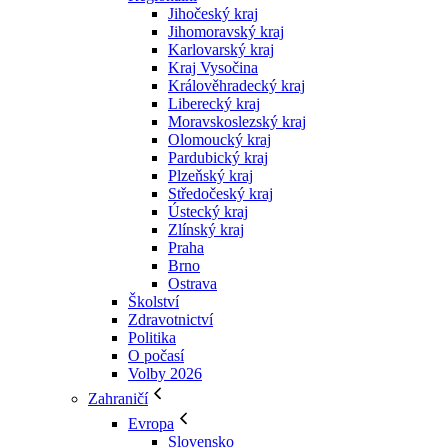
Jihočeský kraj
Jihomoravský kraj
Karlovarský kraj
Kraj Vysočina
Králověhradecký kraj
Liberecký kraj
Moravskoslezský kraj
Olomoucký kraj
Pardubický kraj
Plzeňský kraj
Středočeský kraj
Ústecký kraj
Zlínský kraj
Praha
Brno
Ostrava
Školství
Zdravotnictví
Politika
O počasí
Volby 2026
Zahraničí
Evropa
Slovensko