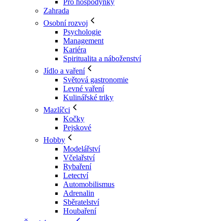
Pro hospodyňky
Zahrada
Osobní rozvoj
Psychologie
Management
Kariéra
Spiritualita a náboženství
Jídlo a vaření
Světová gastronomie
Levné vaření
Kulinářské triky
Mazlíčci
Kočky
Pejskové
Hobby
Modelářství
Včelařství
Rybaření
Letectví
Automobilismus
Adrenalin
Sběratelství
Houbaření