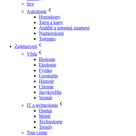
Sex
Astrologie
Horoskopy
Tarot a karty
Andělé a tajemná znamení
Numerologie
Tajemno
Zajímavosti
Věda
Biologie
Ekologie
Fyzika
Geografie
Historie
Chemie
Jazykověda
Vesmír
IT a technologie
Digital
Mobil
Technologie
Trendy
True crime