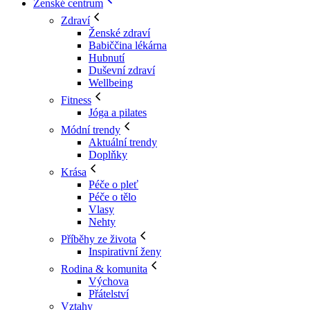
Ženské centrum
Zdraví
Ženské zdraví
Babiččina lékárna
Hubnutí
Duševní zdraví
Wellbeing
Fitness
Jóga a pilates
Módní trendy
Aktuální trendy
Doplňky
Krása
Péče o pleť
Péče o tělo
Vlasy
Nehty
Příběhy ze života
Inspirativní ženy
Rodina & komunita
Výchova
Přátelství
Vztahy