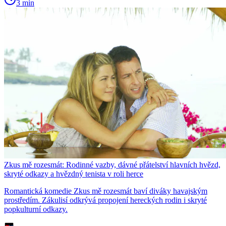
3 min
Zkus mě rozesmát: Rodinné vazby, dávné přátelství hlavních hvězd,
skryté odkazy a hvězdný tenista v roli herce
Romantická komedie Zkus mě rozesmát baví diváky havajským
prostředím. Zákulisí odkrývá propojení hereckých rodin i skryté
popkulturní odkazy.