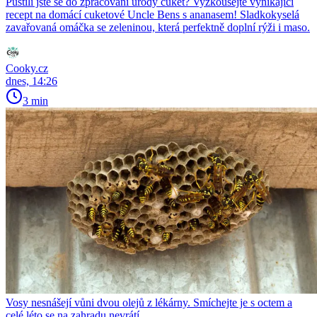
Pustili jste se do zpracování úrody cuket? Vyzkoušejte vynikající
recept na domácí cuketové Uncle Bens s ananasem! Sladkokyselá
zavařovaná omáčka se zeleninou, která perfektně doplní rýži i maso.
Cooky.cz
dnes, 14:26
3 min
Vosy nesnášejí vůni dvou olejů z lékárny. Smíchejte je s octem a
celé léto se na zahradu nevrátí