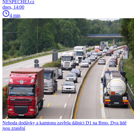
NESPECHEJ.cz
dnes, 14:00
4 min
Nehoda dodávky a kamionu zavřela dálnici D1 na Brno. Dva lidé
jsou zranění