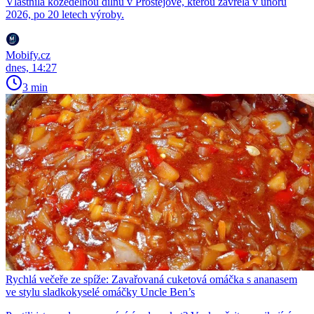
Vlastnila kožedělnou dílnu v Prostějově, kterou zavřela v únoru
2026, po 20 letech výroby.
Mobify.cz
dnes, 14:27
3 min
Rychlá večeře ze spíže: Zavařovaná cuketová omáčka s ananasem
ve stylu sladkokyselé omáčky Uncle Ben’s