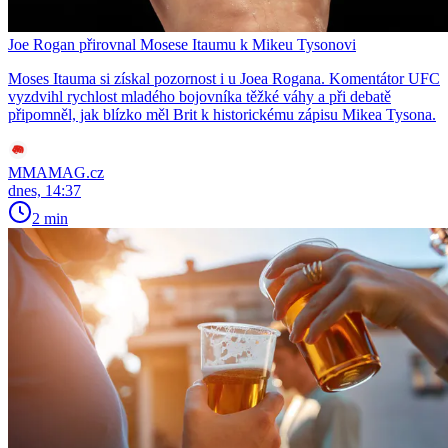
Joe Rogan přirovnal Mosese Itaumu k Mikeu Tysonovi
Moses Itauma si získal pozornost i u Joea Rogana. Komentátor UFC
vyzdvihl rychlost mladého bojovníka těžké váhy a při debatě
připomněl, jak blízko měl Brit k historickému zápisu Mikea Tysona.
MMAMAG.cz
dnes, 14:37
2 min