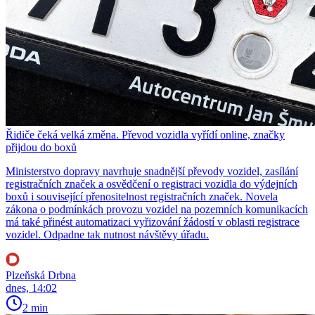
Řidiče čeká velká změna. Převod vozidla vyřídí online, značky
přijdou do boxů
Ministerstvo dopravy navrhuje snadnější převody vozidel, zasílání
registračních značek a osvědčení o registraci vozidla do výdejních
boxů i související přenositelnost registračních značek. Novela
zákona o podmínkách provozu vozidel na pozemních komunikacích
má také přinést automatizaci vyřizování žádostí v oblasti registrace
vozidel. Odpadne tak nutnost návštěvy úřadu.
Plzeňská Drbna
dnes, 14:02
2 min