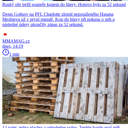
Ruský obr trefil soupeře kopem do hlavy. Hotovo bylo za 52 sekund
Denis Goltsov na PFL Charlotte zlomil neporaženého Hasana
Mezhieva už v první minutě. Kop do hlavy při pokusu o strh a
následné údery ukončily zápas za 52 sekund.
MMAMAG.cz
dnes, 14:19
1 min
12 palet, jedna plachta a odpoledne volna. Tenhle bazén stojí míň