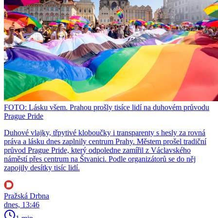
FOTO: Lásku všem. Prahou prošly tisíce lidí na duhovém průvodu
Prague Pride
Duhové vlajky, třpytivé kloboučky i transparenty s hesly za rovná
práva a lásku dnes zaplnily centrum Prahy. Městem prošel tradiční
průvod Prague Pride, který odpoledne zamířil z Václavského
náměstí přes centrum na Štvanici. Podle organizátorů se do něj
zapojily desítky tisíc lidí.
Pražská Drbna
dnes, 13:46