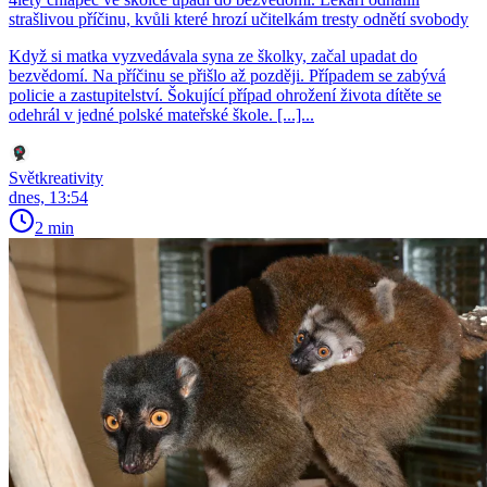
strašlivou příčinu, kvůli které hrozí učitelkám tresty odnětí svobody
Když si matka vyzvedávala syna ze školky, začal upadat do
bezvědomí. Na příčinu se přišlo až později. Případem se zabývá
policie a zastupitelství. Šokující případ ohrožení života dítěte se
odehrál v jedné polské mateřské škole. [...]...
Světkreativity
dnes, 13:54
2 min