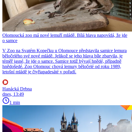
Olomoucká zoo má nové lemuří mládě. Bílá hlava napovídá, že jde
o samce
V Zoo na Svatém Kopečku u Olomouce představila samice lemura
běločelého své nové mládě. Jelikož se jeho hlava bíle zbarvila, je
téměř jasné, že jde o samce. Samice totiž bývají hnědé, případně
hnědošedé. Zoo Olomouc chová lemury běločelé od roku 1989,
letošní mládě je čtyřiapadesáté v pořadí.
Hanácká Drbna
dnes, 13:49
1 min