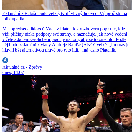
Zklamání z Babiše bude velké, tvrdí vlivný lidovec. Ví, proč strana
tolik upadla
Místopředseda lidovců Václav Pláteník v rozhovoru popisuje, kde
vidí příčiny nízké podpory své strany, a naznačuje, jak nové vedení
v čele s Janem Grolichem pracuje na tom, aby se to změnilo. Podle
něj bude zklamání z vlády Andreje Babiše (ANO) velké. „Pro nás je
hlavní být alternativou právě pro tyto lidi,“ má jasno Pláteník.
Aktuálně.cz - Zprávy
dnes, 14:07