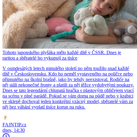
Tohoto japonského plyšáka mělo každé dítě v ČSSR. Dnes je
raritou a sběratelé ho vykupují za tisíce
V osmdesátých letech minulého století po něm toužilo snad každé
dítě v Československu. Kdo ho neměl vystaveného na poličce nebo
připnutého na školní brašně, jako by tehdy neexistoval. Rodiče na
něj stáli nekonečné fronty a platili za něj těžce vydobytými poukazy.
Dnes se tato legendární chlupatá hračka s plastovým obličejem vrací
na scénu v plné parádě. Pokud se vám doma na půdě nebo v krabici
ve sklepě dochoval jeden konkrétní vzácný model, sběratelé vám za
něj bez váhání vyplatí tisíce korun na ruku.
FAJNTIP.cz
dnes, 14:30