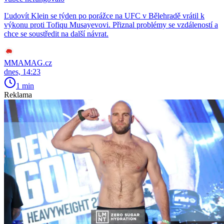
Ľudovít Klein se týden po porážce na UFC v Bělehradě vrátil k
výkonu proti Tofiqu Musayevovi. Přiznal problémy se vzdáleností a
chce se soustředit na další návrat.
MMAMAG.cz
dnes, 14:23
1 min
Reklama