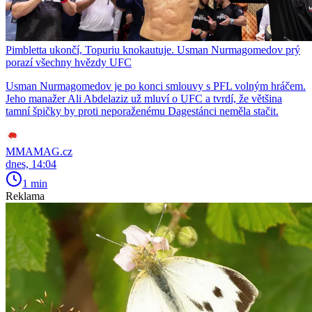
Pimbletta ukončí, Topuriu knokautuje. Usman Nurmagomedov prý
porazí všechny hvězdy UFC
Usman Nurmagomedov je po konci smlouvy s PFL volným hráčem.
Jeho manažer Ali Abdelaziz už mluví o UFC a tvrdí, že většina
tamní špičky by proti neporaženému Dagestánci neměla stačit.
MMAMAG.cz
dnes, 14:04
1 min
Reklama