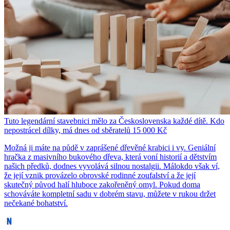
Tuto legendární stavebnici mělo za Československa každé dítě. Kdo
nepostrácel dílky, má dnes od sběratelů 15 000 Kč
Možná ji máte na půdě v zaprášené dřevěné krabici i vy. Geniální
hračka z masivního bukového dřeva, která voní historií a dětstvím
našich předků, dodnes vyvolává silnou nostalgii. Málokdo však ví,
že její vznik provázelo obrovské rodinné zoufalství a že její
skutečný původ halí hluboce zakořeněný omyl. Pokud doma
schováváte kompletní sadu v dobrém stavu, můžete v rukou držet
nečekané bohatství.