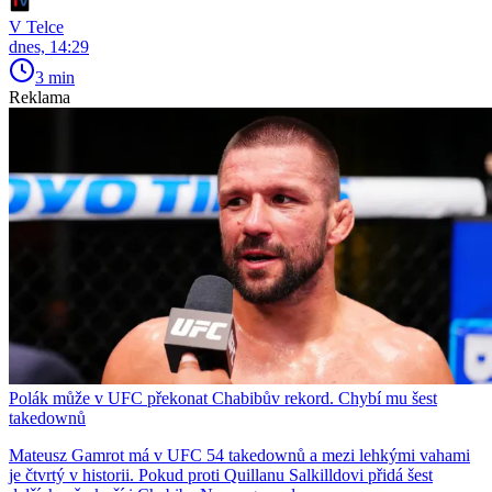
V Telce
dnes, 14:29
3 min
Reklama
Polák může v UFC překonat Chabibův rekord. Chybí mu šest
takedownů
Mateusz Gamrot má v UFC 54 takedownů a mezi lehkými vahami
je čtvrtý v historii. Pokud proti Quillanu Salkilldovi přidá šest