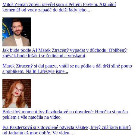
Miloš Zeman znovu otevřel spor s Petrem Pavlem. Aktuální
komentář od vody zapadá do delší řady jeho...
Jak bude podle AI Marek Ztracený vypadat v důchodu: Oblíbený
zpěvák bude fešák i se šedinami a vráskami
Marek Ztracený si dal pauzu, vrátil se na pódia a dál drží silné pouto
s publikem. Na In-Lifestyle jsme...
Bolestivý moment Ivy Pazderkové na dovolené: Herečka si prošla
peklem a vše natočila na video
Iva Pazderková si z dovolené odvezla zážitek, který zná řada turistů
od Jadranu až moc dobře. Ve videu...