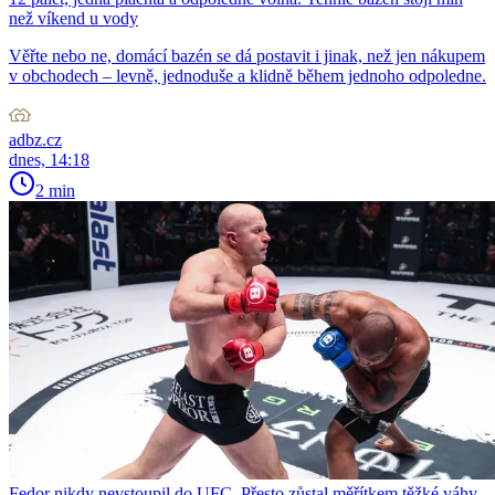
než víkend u vody
Věřte nebo ne, domácí bazén se dá postavit i jinak, než jen nákupem
v obchodech – levně, jednoduše a klidně během jednoho odpoledne.
adbz.cz
dnes, 14:18
2 min
Fedor nikdy nevstoupil do UFC. Přesto zůstal měřítkem těžké váhy