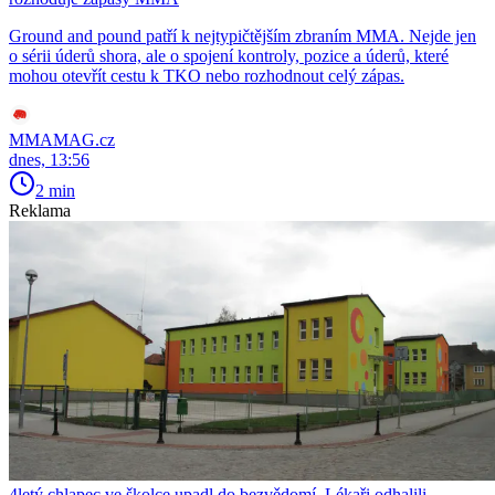
Ground and pound patří k nejtypičtějším zbraním MMA. Nejde jen
o sérii úderů shora, ale o spojení kontroly, pozice a úderů, které
mohou otevřít cestu k TKO nebo rozhodnout celý zápas.
MMAMAG.cz
dnes, 13:56
2 min
Reklama
4letý chlapec ve školce upadl do bezvědomí. Lékaři odhalili