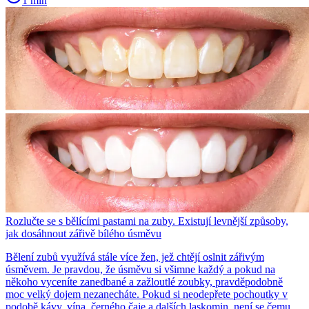
1 min
Rozlučte se s bělícími pastami na zuby. Existují levnější způsoby,
jak dosáhnout zářivě bílého úsměvu
Bělení zubů využívá stále více žen, jež chtějí oslnit zářivým
úsměvem. Je pravdou, že úsměvu si všimne každý a pokud na
někoho vyceníte zanedbané a zažloutlé zoubky, pravděpodobně
moc velký dojem nezanecháte. Pokud si neodepřete pochoutky v
podobě kávy, vína, černého čaje a dalších laskomin, není se čemu