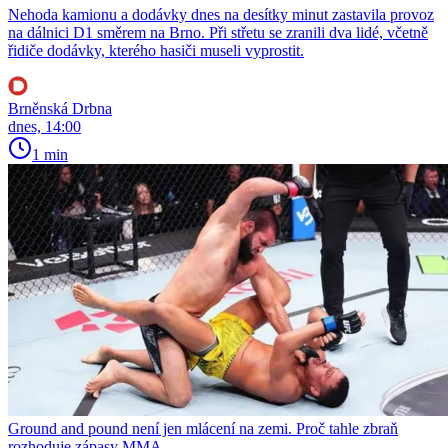
Nehoda kamionu a dodávky dnes na desítky minut zastavila provoz
na dálnici D1 směrem na Brno. Při střetu se zranili dva lidé, včetně
řidiče dodávky, kterého hasiči museli vyprostit.
Brněnská Drbna
dnes, 14:00
1 min
Ground and pound není jen mlácení na zemi. Proč tahle zbraň
rozhoduje zápasy MMA