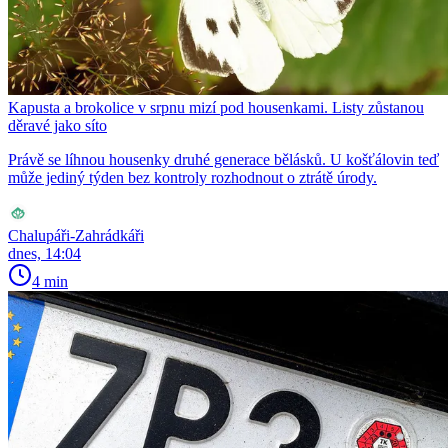
Kapusta a brokolice v srpnu mizí pod housenkami. Listy zůstanou
děravé jako síto
Právě se líhnou housenky druhé generace bělásků. U košťálovin teď
může jediný týden bez kontroly rozhodnout o ztrátě úrody.
Chalupáři-Zahrádkáři
dnes, 14:04
4 min