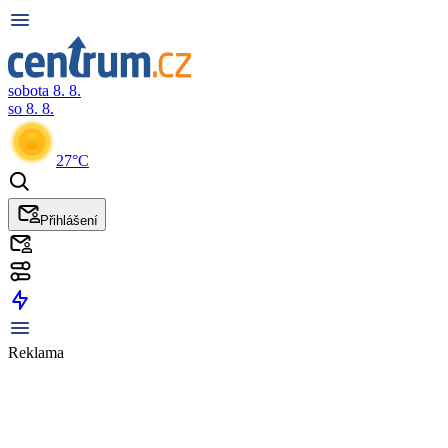
sobota 8. 8.
so 8. 8.
27°C
Přihlášení
Reklama