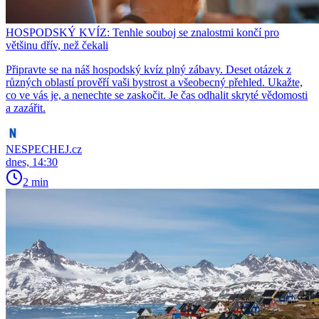
HOSPODSKÝ KVÍZ: Tenhle souboj se znalostmi končí pro
většinu dřív, než čekali
Připravte se na náš hospodský kvíz plný zábavy. Deset otázek z
různých oblastí prověří vaši bystrost a všeobecný přehled. Ukažte,
co ve vás je, a nenechte se zaskočit. Je čas odhalit skryté vědomosti
a zazářit.
NESPECHEJ.cz
dnes, 14:30
2 min