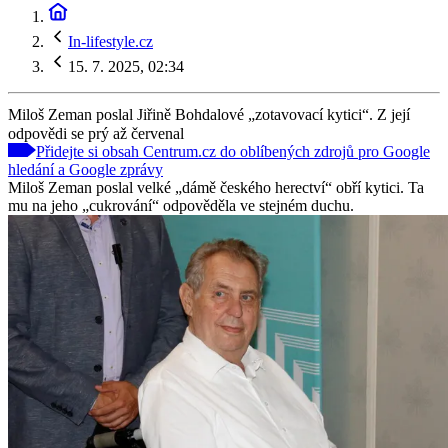
In-lifestyle.cz
15. 7. 2025, 02:34
Miloš Zeman poslal Jiřině Bohdalové „zotavovací kytici“. Z její
odpovědi se prý až červenal
Přidejte si obsah Centrum.cz do oblíbených zdrojů pro Google
hledání a Google zprávy
Miloš Zeman poslal velké „dámě českého herectví“ obří kytici. Ta
mu na jeho „cukrování“ odpověděla ve stejném duchu.