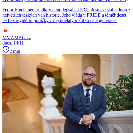
Fedor Emelianenko nikdy nepodepsal s UFC, přesto se stal jednou z
největších těžkých vah historie. Jeho vláda v PRIDE a téměř deset
let bez regulérní porážky z něj udělaly měřítko celé generace.
MMAMAG.cz
dnes, 14:11
2 min