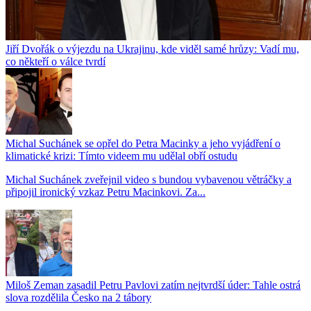
Jiří Dvořák o výjezdu na Ukrajinu, kde viděl samé hrůzy: Vadí mu,
co někteří o válce tvrdí
Michal Suchánek se opřel do Petra Macinky a jeho vyjádření o
klimatické krizi: Tímto videem mu udělal obří ostudu
Michal Suchánek zveřejnil video s bundou vybavenou větráčky a
připojil ironický vzkaz Petru Macinkovi. Za...
Miloš Zeman zasadil Petru Pavlovi zatím nejtvrdší úder: Tahle ostrá
slova rozdělila Česko na 2 tábory