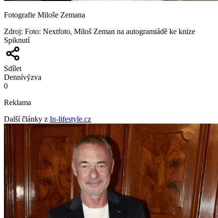
Fotografie Miloše Zemana
Zdroj
:
Foto: Nextfoto, Miloš Zeman na autogramiádě ke knize
Spiknutí
Sdílet
Denní
výzva
0
Reklama
Další články z
In-lifestyle.cz