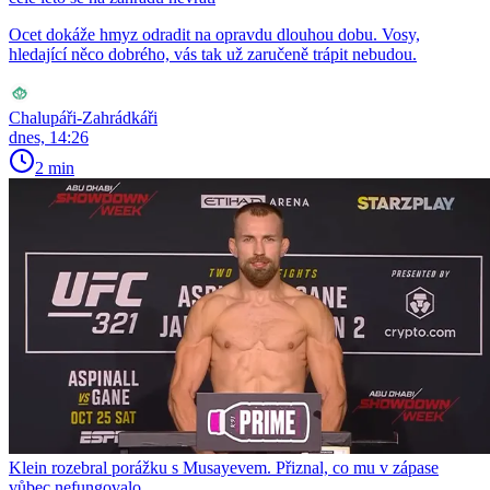
Ocet dokáže hmyz odradit na opravdu dlouhou dobu. Vosy,
hledající něco dobrého, vás tak už zaručeně trápit nebudou.
Chalupáři-Zahrádkáři
dnes, 14:26
2 min
Klein rozebral porážku s Musayevem. Přiznal, co mu v zápase
vůbec nefungovalo