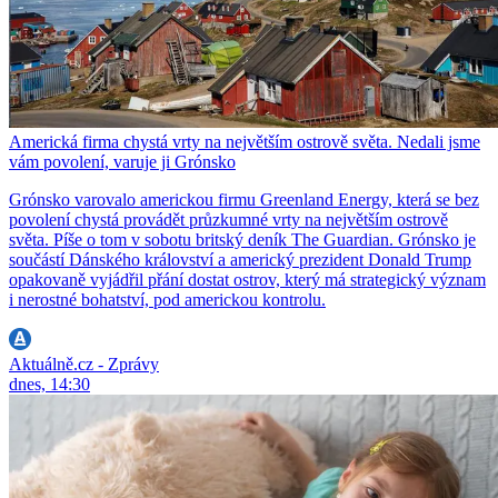
Americká firma chystá vrty na největším ostrově světa. Nedali jsme
vám povolení, varuje ji Grónsko
Grónsko varovalo americkou firmu Greenland Energy, která se bez
povolení chystá provádět průzkumné vrty na největším ostrově
světa. Píše o tom v sobotu britský deník The Guardian. Grónsko je
součástí Dánského království a americký prezident Donald Trump
opakovaně vyjádřil přání dostat ostrov, který má strategický význam
i nerostné bohatství, pod americkou kontrolu.
Aktuálně.cz - Zprávy
dnes, 14:30