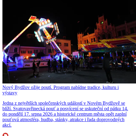
Nový Bydžov ožije poutí. Program nabídne tradice, kulturu i
výstavy
Jedna z největších společenských událostí v Novém Bydžově se
blíží. Svatovavřinecká pouť a posvícení se uskuteční od pátku 14.
do pondělí 17. srpna 2026 a historické centrum města opět zaplní
pouťová atmosféra, hudba, stánky, atrakce i řada doprovodných
akcí.