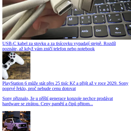
USB-C kabel za stovku a za tisícovku vypadají stejně. Rozdíl
poznáte, až když vám zničí telefon nebo notebook
PlayStation 6 může stát přes 25 tisíc Kč a přijít až v roce 2029. Sony
poprvé řeklo, proč nebude cenu dotovat
Sony přiznalo, že u příští generace konzole nechce prodávat
hardware se ztrátou. Ceny pamětí a čipů přitom...