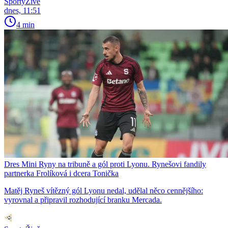
SportyŽivě
dnes, 11:51
4 min
Dres Mini Ryny na tribuně a gól proti Lyonu. Rynešovi fandily
partnerka Frolíková i dcera Tonička
Matěj Ryneš vítězný gól Lyonu nedal, udělal něco cennějšího:
vyrovnal a připravil rozhodující branku Mercada.