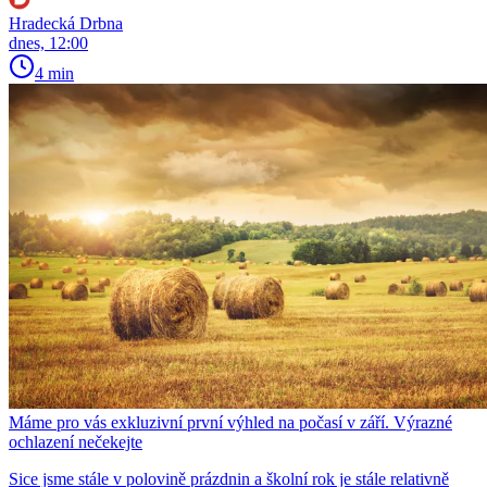
Hradecká Drbna
dnes, 12:00
4 min
Máme pro vás exkluzivní první výhled na počasí v září. Výrazné
ochlazení nečekejte
Sice jsme stále v polovině prázdnin a školní rok je stále relativně