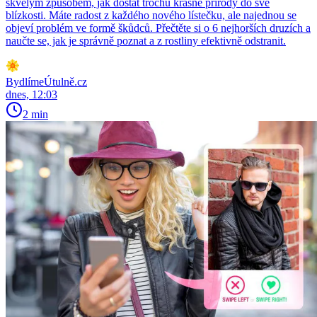
skvělým způsobem, jak dostat trochu krásné přírody do své
blízkosti. Máte radost z každého nového lístečku, ale najednou se
objeví problém ve formě škůdců. Přečtěte si o 6 nejhorších druzích a
naučte se, jak je správně poznat a z rostliny efektivně odstranit.
BydlímeÚtulně.cz
dnes, 12:03
2 min