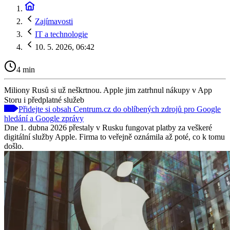
Zajímavosti
IT a technologie
10. 5. 2026, 06:42
4 min
Miliony Rusů si už neškrtnou. Apple jim zatrhnul nákupy v App
Storu i předplatné služeb
Přidejte si obsah Centrum.cz do oblíbených zdrojů pro Google
hledání a Google zprávy
Dne 1. dubna 2026 přestaly v Rusku fungovat platby za veškeré
digitální služby Apple. Firma to veřejně oznámila až poté, co k tomu
došlo.