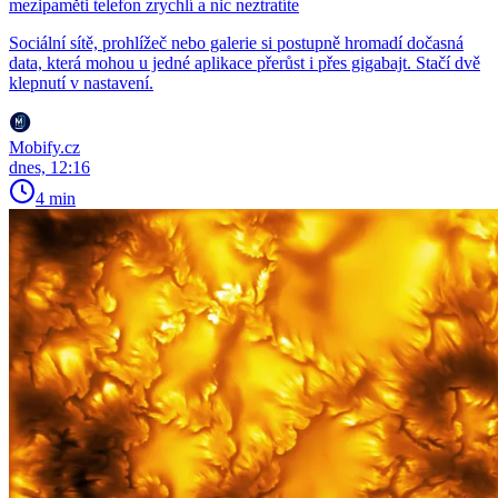
mezipaměti telefon zrychlí a nic neztratíte
Sociální sítě, prohlížeč nebo galerie si postupně hromadí dočasná
data, která mohou u jedné aplikace přerůst i přes gigabajt. Stačí dvě
klepnutí v nastavení.
Mobify.cz
dnes, 12:16
4 min