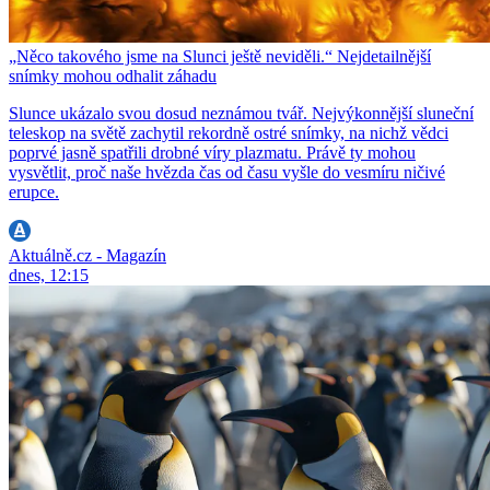
„Něco takového jsme na Slunci ještě neviděli.“ Nejdetailnější
snímky mohou odhalit záhadu
Slunce ukázalo svou dosud neznámou tvář. Nejvýkonnější sluneční
teleskop na světě zachytil rekordně ostré snímky, na nichž vědci
poprvé jasně spatřili drobné víry plazmatu. Právě ty mohou
vysvětlit, proč naše hvězda čas od času vyšle do vesmíru ničivé
erupce.
Aktuálně.cz - Magazín
dnes, 12:15