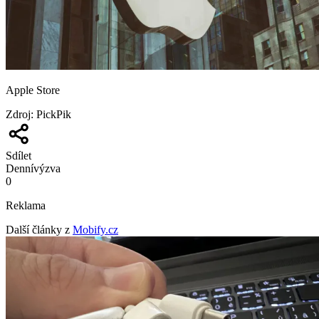
Apple Store
Zdroj
:
PickPik
Sdílet
Denní
výzva
0
Reklama
Další články z
Mobify.cz