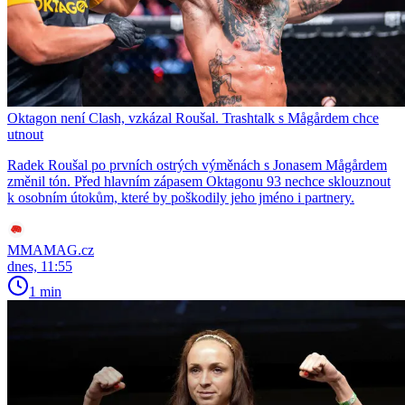
Oktagon není Clash, vzkázal Roušal. Trashtalk s Mågårdem chce
utnout
Radek Roušal po prvních ostrých výměnách s Jonasem Mågårdem
změnil tón. Před hlavním zápasem Oktagonu 93 nechce sklouznout
k osobním útokům, které by poškodily jeho jméno i partnery.
MMAMAG.cz
dnes, 11:55
1 min