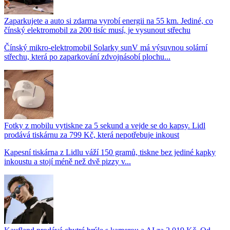
Zaparkujete a auto si zdarma vyrobí energii na 55 km. Jediné, co
čínský elektromobil za 200 tisíc musí, je vysunout střechu
Čínský mikro-elektromobil Solarky sunV má výsuvnou solární
střechu, která po zaparkování zdvojnásobí plochu...
Fotky z mobilu vytiskne za 5 sekund a vejde se do kapsy. Lidl
prodává tiskárnu za 799 Kč, která nepotřebuje inkoust
Kapesní tiskárna z Lidlu váží 150 gramů, tiskne bez jediné kapky
inkoustu a stojí méně než dvě pizzy v...