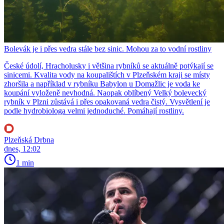
Bolevák je i přes vedra stále bez sinic. Mohou za to vodní rostliny
České údolí, Hracholusky i většina rybníků se aktuálně potýkají se
sinicemi. Kvalita vody na koupalištích v Plzeňském kraji se místy
zhoršila a například v rybníku Babylon u Domažlic je voda ke
koupání vyloženě nevhodná. Naopak oblíbený Velký bolevecký
rybník v Plzni zůstává i přes opakovaná vedra čistý. Vysvětlení je
podle hydrobiologa velmi jednoduché. Pomáhají rostliny.
Plzeňská Drbna
dnes, 12:02
1 min