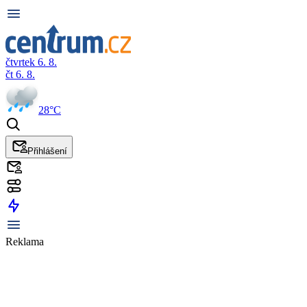
čtvrtek 6. 8.
čt 6. 8.
28°C
Přihlášení
Reklama