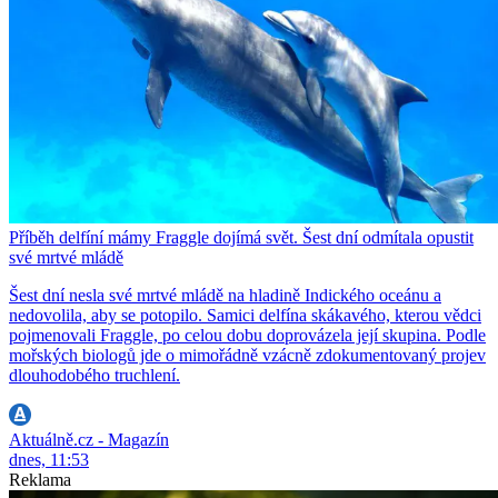
Příběh delfíní mámy Fraggle dojímá svět. Šest dní odmítala opustit
své mrtvé mládě
Šest dní nesla své mrtvé mládě na hladině Indického oceánu a
nedovolila, aby se potopilo. Samici delfína skákavého, kterou vědci
pojmenovali Fraggle, po celou dobu doprovázela její skupina. Podle
mořských biologů jde o mimořádně vzácně zdokumentovaný projev
dlouhodobého truchlení.
Aktuálně.cz - Magazín
dnes, 11:53
Reklama