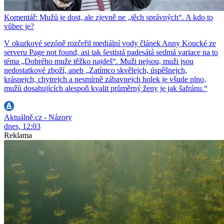
Komentář: Mužů je dost, ale zjevně ne „těch správných“. A kdo to
vůbec je?
V okurkové sezóně rozčeřil mediální vody článek Anny Koucké ze
serveru Page not found, asi tak šestistá padesátá sedmá variace na to
téma „Dobrého muže těžko najdeš“. Muži nejsou, muži jsou
nedostatkové zboží, aneb „Zatímco skvělejch, úspěšnejch,
krásnejch, chytrejch a nesmírně zábavnejch holek je všude plno,
mužů dosahujících alespoň kvalit průměrný ženy je jak šafránu.“
Aktuálně.cz - Názory
dnes, 12:03
Reklama