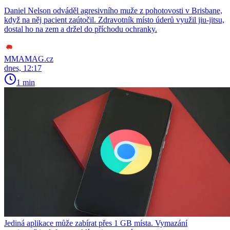
Daniel Nelson odváděl agresivního muže z pohotovosti v Brisbane,
když na něj pacient zaútočil. Zdravotník místo úderů využil jiu-jitsu,
dostal ho na zem a držel do příchodu ochranky.
MMAMAG.cz
dnes, 12:17
1 min
Jediná aplikace může zabírat přes 1 GB místa. Vymazání