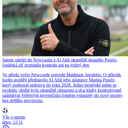
Jaissle odešel do Newcastlu a Al Ahli okamžitě dosadilo Pusiće.
Saúdská síť neztratila kontrolu ani na jediný den
Ve středu večer Newcastle potvrdil Matthiase Jaissleho. O několik
hodin později představilo Al Ahli jeho nástupce Marina Pusiće,
který podepsal smlouvu do roku 2028. Jedno trenérské místo se
uvolnilo, druhé bylo okamžitě obsazeno a dva kluby kontrolované
saúdským Veřejným investičním fondem vstoupily do nové sezony
bez delšího provizoria.
Vše o sportu
dnes, 12:11