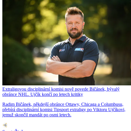
Extraligovou disciplinární komisi nově povede Bičánek, bývalý
obránce NHL. Ujčík končí po letech kritiky
Radim Bičánek, někdejší obránce Ottawy, Chicaga a Columbusu,
přebírá disciplinární komisi Tipsport extraligy po Viktoru Ujčíkovi,
jemuž skončil mandát po osmi letech.