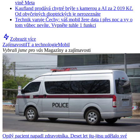
vině Meta
Kaufland prodává chytré brýle s kamerou a AI za 2 019 Kč.
Od obyčejných dioptrických je nerozeznáte
Technik varuje Čechy: váš mobil žere data i přes noc a vy o
tom vůbec nevíte. Vypněte tuhle 1 funkci
Zobrazit více
Zajímavosti
IT a technologie
Mobil
Vybrali jsme pro vás
Magazíny a zajímavosti
Opilý pacient napadl zdravotníka. Deset let jiu-jitsu udělalo své