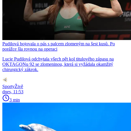
Pudilová bojovala o pás s palcem zlomeným na šest kusů. Po
porážce šla rovnou na operaci
Lucie Pudilová odchytala všech pět kol titulového zápasu na
OKTAGONu 92 se zlomeninou, která si vyžádala okamžitý
chirurgický zákrok.
SportyŽivě
dnes, 11:53
3 min