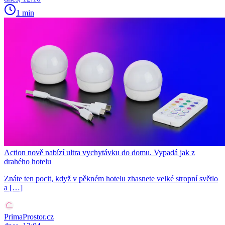
1 min
Action nově nabízí ultra vychytávku do domu. Vypadá jak z
drahého hotelu
Znáte ten pocit, když v pěkném hotelu zhasnete velké stropní světlo
a […]
PrimaProstor.cz