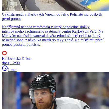
Cyklista spadl v Karlových Varech do řeky. Policisté mu poskytli
první pomoc
Nepříjemná nehoda zaměstnala v úterý odpoledne složky
integrovaného záchranného systému v centru Karlových Varů. Na
Mírovém náměstí havaroval devětasedmdesátiletý cyklista, který
následně spadl z několika metrů do řeky Teplé. Na místě mu první
pomoc poskytli policisté.
Karlovarská Drbna
dnes, 12:00
1 min