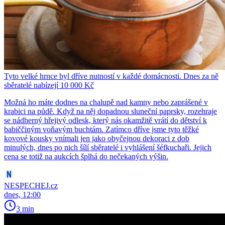
Tyto velké hrnce byl dříve nutností v každé domácnosti. Dnes za ně
sběratelé nabízejí 10 000 Kč
Možná ho máte dodnes na chalupě nad kamny nebo zaprášené v
krabici na půdě. Když na něj dopadnou sluneční paprsky, rozehraje
se nádherný hřejivý odlesk, který nás okamžitě vrátí do dětství k
babiččiným voňavým buchtám. Zatímco dříve jsme tyto těžké
kovové kousky vnímali jen jako obyčejnou dekoraci z dob
minulých, dnes po nich šílí sběratelé i vyhlášení šéfkuchaři. Jejich
cena se totiž na aukcích šplhá do nečekaných výšin.
NESPECHEJ.cz
dnes, 12:00
3 min