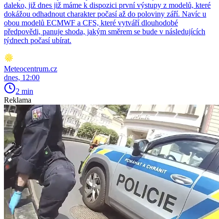
daleko, již dnes již máme k dispozici první výstupy z modelů, které
dokážou odhadnout charakter počasí až do poloviny září. Navíc u
obou modelů ECMWF a CFS, které vytváří dlouhodobé
předpovědi, panuje shoda, jakým směrem se bude v následujících
týdnech počasí ubírat.
Meteocentrum.cz
dnes, 12:00
2 min
Reklama