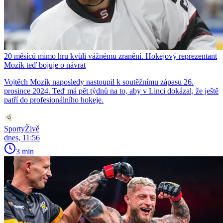
20 měsíců mimo hru kvůli vážnému zranění. Hokejový reprezentant
Mozík teď bojuje o návrat
Vojtěch Mozík naposledy nastoupil k soutěžnímu zápasu 26.
prosince 2024. Teď má pět týdnů na to, aby v Linci dokázal, že ještě
patří do profesionálního hokeje.
SportyŽivě
dnes, 11:56
3 min