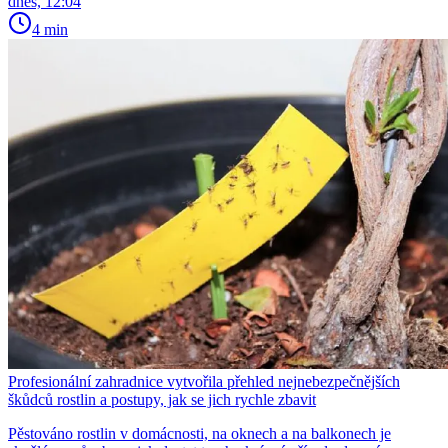
dnes, 12:04
4 min
Profesionální zahradnice vytvořila přehled nejnebezpečnějších
škůdců rostlin a postupy, jak se jich rychle zbavit
Pěstováno rostlin v domácnosti, na oknech a na balkonech je