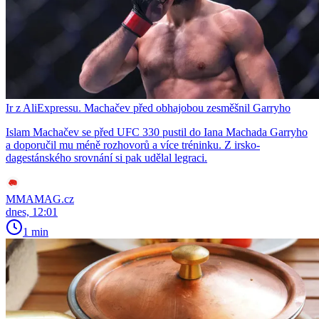
Ir z AliExpressu. Machačev před obhajobou zesměšnil Garryho
Islam Machačev se před UFC 330 pustil do Iana Machada Garryho
a doporučil mu méně rozhovorů a více tréninku. Z irsko-
dagestánského srovnání si pak udělal legraci.
MMAMAG.cz
dnes, 12:01
1 min