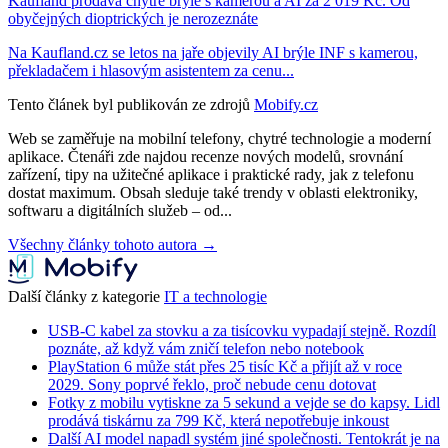
Kaufland prodává chytré brýle s kamerou a AI za 2 019 Kč. Od
obyčejných dioptrických je nerozeznáte
Na Kaufland.cz se letos na jaře objevily AI brýle INF s kamerou,
překladačem i hlasovým asistentem za cenu...
Tento článek byl publikován ze zdrojů
Mobify.cz
Web se zaměřuje na mobilní telefony, chytré technologie a moderní
aplikace. Čtenáři zde najdou recenze nových modelů, srovnání
zařízení, tipy na užitečné aplikace i praktické rady, jak z telefonu
dostat maximum. Obsah sleduje také trendy v oblasti elektroniky,
softwaru a digitálních služeb – od...
Všechny články tohoto autora →
Další články z kategorie
IT a technologie
USB-C kabel za stovku a za tisícovku vypadají stejně. Rozdíl
poznáte, až když vám zničí telefon nebo notebook
PlayStation 6 může stát přes 25 tisíc Kč a přijít až v roce
2029. Sony poprvé řeklo, proč nebude cenu dotovat
Fotky z mobilu vytiskne za 5 sekund a vejde se do kapsy. Lidl
prodává tiskárnu za 799 Kč, která nepotřebuje inkoust
Další AI model napadl systém jiné společnosti. Tentokrát je na