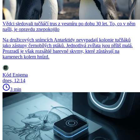
Vědci sledovali tučňáčí trus z vesmíru po dobu 30 let. To, co v něm
našli, je opravdu znepokojilo
Na družicových snímcích Antarktidy nevypadají kolonie tučňáků
jako zástupy černobílých ptáků. Jednotlivá zvířata jsou příliš malá.
Prozradí je však rozsáhlé barevné skvrny, které zůstávají na
kamenech kolem hnízd.
Kód Enigma
dnes, 12:14
3 min