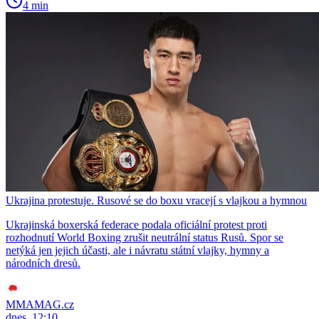
4 min
Ukrajina protestuje. Rusové se do boxu vracejí s vlajkou a hymnou
Ukrajinská boxerská federace podala oficiální protest proti
rozhodnutí World Boxing zrušit neutrální status Rusů. Spor se
netýká jen jejich účasti, ale i návratu státní vlajky, hymny a
národních dresů.
MMAMAG.cz
dnes, 12:10