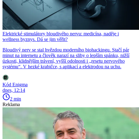
Elektrické stimulátory bloudivého nervu: medicína, naděje i
wellness byznys. Dá se jim věřit?
Bloudivý nerv se stal hvězdou moderního biohackingu. Stačí pár
minut na internetu a člověk narazí na sliby o lepším spánku, nižší
úzkosti, klidnějším trávení, vyšší odolnosti i „resetu nervového
systému“. V hezké krabičce, s aplikací a elektrodou na uchu.
Kód Enigma
dnes, 12:14
2 min
Reklama