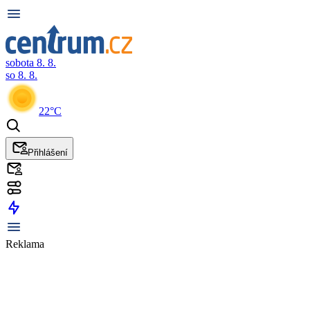
sobota 8. 8.
so 8. 8.
22°C
Přihlášení
Reklama