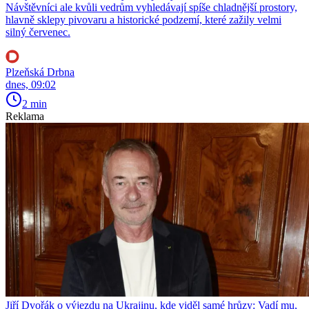
Návštěvníci ale kvůli vedrům vyhledávají spíše chladnější prostory,
hlavně sklepy pivovaru a historické podzemí, které zažily velmi
silný červenec.
Plzeňská Drbna
dnes, 09:02
2 min
Reklama
Jiří Dvořák o výjezdu na Ukrajinu, kde viděl samé hrůzy: Vadí mu,