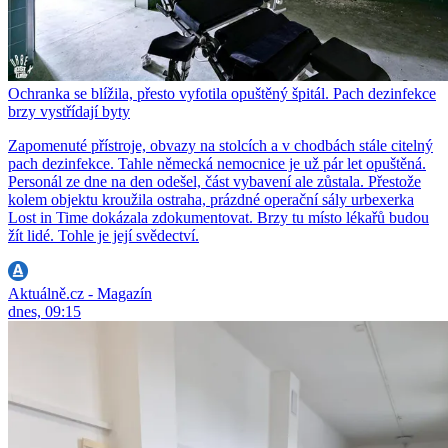
Ochranka se blížila, přesto vyfotila opuštěný špitál. Pach dezinfekce
brzy vystřídají byty
Zapomenuté přístroje, obvazy na stolcích a v chodbách stále citelný
pach dezinfekce. Tahle německá nemocnice je už pár let opuštěná.
Personál ze dne na den odešel, část vybavení ale zůstala. Přestože
kolem objektu kroužila ostraha, prázdné operační sály urbexerka
Lost in Time dokázala zdokumentovat. Brzy tu místo lékařů budou
žít lidé. Tohle je její svědectví.
Aktuálně.cz - Magazín
dnes, 09:15