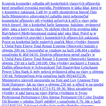
Kontrola kosmetiky odhalila pět konkrétních vlasových přípravků,
které nesplňují evropská pravidla. Problémem je látka lilial, která je
v kosmetice zakázaná. Lidé by si měli zkontrolovat hlavně číslo
šarže.Ministerstvo zdravotnictví zařadilo mezi nebezpečné
kosmetické přípravky pět výrobků určených k péči o vlasy nebo
jejich úpravě. Jde o konkrétní šarže šamponu, balzámu, stylingové
pěny, laku a barvy na vlasy. Ve složení všech byla uvedena látka
Butylphenyl Methylpropional známá také jako lilial. Právě ta je
podle evropských pravidel v kosmetických přípravcích zakázaná.
Pozor na konkrétní šarže známých značek Mezi výrobky figuruje
L’Oréal Paris Elseve Total Repair Extreme Obnovující balzám o
objemu 200 ml. Upozornění se vztahuje na šarži 24K404 s dalším
označením K 404 04/16. Druhým přípravkem stejné značky je
L’Oréal Paris Elseve Total Repair 5 Extreme Obnovující šampon o
objemu 250 ml a šarži 24S100. Oba výrobky pocházejí z Francie.
Dalším přípravkem je Schwarzkopf Taft Haarstyling Gelschaum
Power Ultra Stark 4, tedy gelová stylingová pěna na vlasy o objemu
150 ml. Nebezpečnou byla označena šarže 0924435236.
Ministerstvo zároveň upozornilo na Toni and Guy Glamour Firm
Hold Hairspray, lak na vlasy o objemu 250 ml, u něhož je na spodní
straně obalu uveden kód 4 073 6 FL 09 36. Mezi závadnými
výrobky je také barva na vlasy Pátým výrobkem je Syoss
Professional Performance Oleo Intense Permanent Oil Color Double
Oil Booster v odstínu Teplý měděný s označením 6 76. Jde o šarži
0215X95243. Zakázaná složka byla podle úředního záznamu