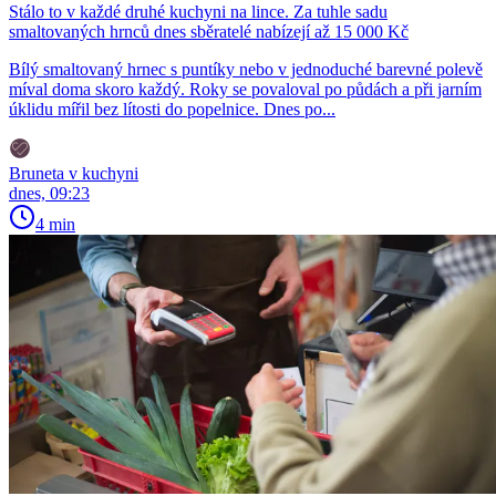
Stálo to v každé druhé kuchyni na lince. Za tuhle sadu
smaltovaných hrnců dnes sběratelé nabízejí až 15 000 Kč
Bílý smaltovaný hrnec s puntíky nebo v jednoduché barevné polevě
míval doma skoro každý. Roky se povaloval po půdách a při jarním
úklidu mířil bez lítosti do popelnice. Dnes po...
Bruneta v kuchyni
dnes, 09:23
4 min