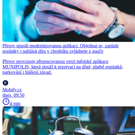
Přerov spustil modernizovanou aplikaci. Objednat se, zaplatit
poplatky i nahlásit díru v chodníku zvládnete z gauče
Přerov provozuje přepracovanou verzi městské aplikace
MUNIPOLIS, která slouží k rezervaci na úřad, platbě poplatků,
parkování i hlášení závad.
Mobify.cz
dnes, 09:50
4 min