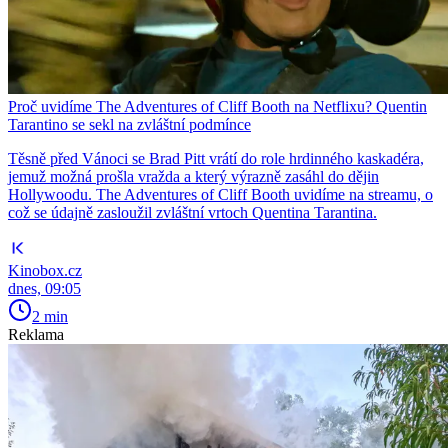
Proč uvidíme The Adventures of Cliff Booth na Netflixu? Quentin
Tarantino se sekl na zvláštní podmínce
Těsně před Vánoci se Brad Pitt vrátí do role hrdinného kaskadéra,
jemuž možná prošla vražda a který výrazně zasáhl do dějin
Hollywoodu. The Adventures of Cliff Booth uvidíme na streamu, o
což se údajně zasloužil zvláštní vrtoch Quentina Tarantina.
Kinobox.cz
dnes, 09:05
2 min
Reklama