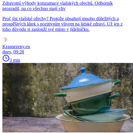
Zdravotní výhody konzumace vlašských ořechů. Odborník
prozradil, na co všechno mají vliv
Proč jíst vlašské ořechy? Protože obsahují mnoho důležitých a
prospěšných látek s pozitivním vlivem na lidské zdraví. Už jen z
toho důvodu si zaslouží své místo v jídelníčku.
Krasnezeny.eu
dnes, 09:28
3 min