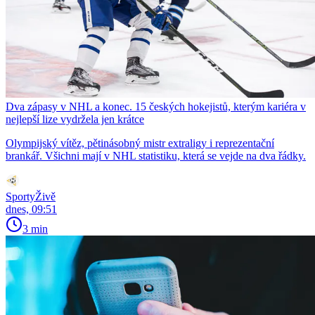
Dva zápasy v NHL a konec. 15 českých hokejistů, kterým kariéra v
nejlepší lize vydržela jen krátce
Olympijský vítěz, pětinásobný mistr extraligy i reprezentační
brankář. Všichni mají v NHL statistiku, která se vejde na dva řádky.
SportyŽivě
dnes, 09:51
3 min