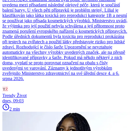
uvedena mezi přísadami následné olejové péče, která je součástí
balení barvy. U všech pěti přípravků je problém stejný. Lilial je
klasifikován jako látka toxická pro reprodukci kategorie 1B a nesmí
se používat jako přísada kosmetických výrobků. Ministerstvo uvádí,
že výjimka pro její použití nebyla schválena a její přítomnost proto
znamená porušení evropského nařízení o kosmetických přípravcích.
Podle úředních dokumentů byla toxicita pro reprodukci prokázána
při testech na zvířatech a použití látky představuje riziko pro lidské
zdraví. Rozhodující je číslo šarže Upozornění se nevztahuje
automaticky na všechny výrobky uvedených značek, ale na přesně
identifikované přípravky a šarže. Pokud má někdo některý z nich
doma, vyplatí se proto porovnat označení na obalu s čísly
uvedenými ve varování. Záznamy k jednotlivým výrobkům
zveřejnilo Ministerstvo zdravotnictví na své úřední desce 4. a 6.
srpna 2026.
Trendy Život
dnes, 09:03
2 min