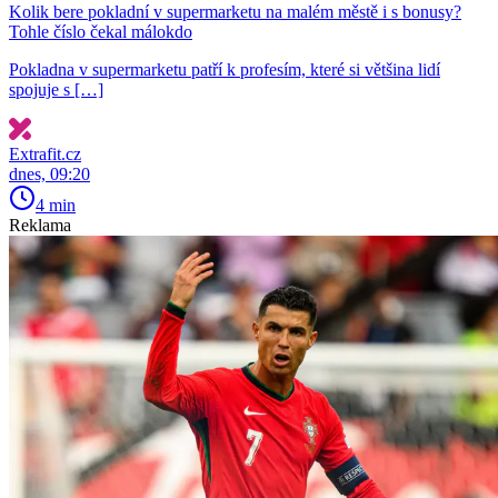
Kolik bere pokladní v supermarketu na malém městě i s bonusy?
Tohle číslo čekal málokdo
Pokladna v supermarketu patří k profesím, které si většina lidí
spojuje s […]
Extrafit.cz
dnes, 09:20
4 min
Reklama