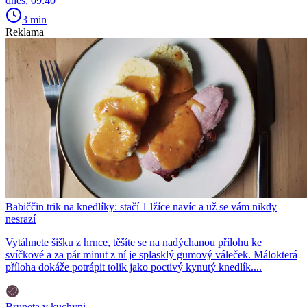
dnes, 09:40
3 min
Reklama
Babiččin trik na knedlíky: stačí 1 lžíce navíc a už se vám nikdy
nesrazí
Vytáhnete šišku z hrnce, těšíte se na nadýchanou přílohu ke
svíčkové a za pár minut z ní je splasklý gumový váleček. Málokterá
příloha dokáže potrápit tolik jako poctivý kynutý knedlík....
Bruneta v kuchyni