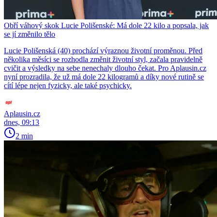
Obří váhový skok Lucie Polišenské: Má dole 22 kilo a popsala, jak
se jí změnilo tělo
Lucie Polišenská (40) prochází výraznou životní proměnou. Před
několika měsíci se rozhodla změnit životní styl, začala pravidelně
cvičit a výsledky na sebe nenechaly dlouho čekat. Pro Aplausin.cz
nyní prozradila, že už má dole 22 kilogramů a díky nové rutině se
cítí lépe nejen fyzicky, ale také psychicky.
Aplausin.cz
dnes, 09:13
2 min