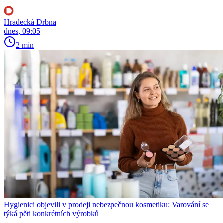
Hradecká Drbna
dnes, 09:05
2 min
Hygienici objevili v prodeji nebezpečnou kosmetiku: Varování se
týká pěti konkrétních výrobků