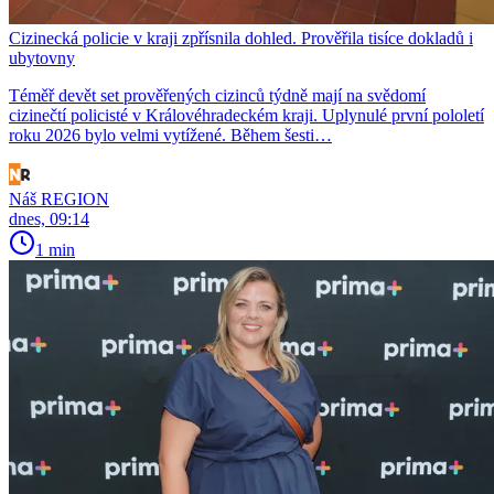
Cizinecká policie v kraji zpřísnila dohled. Prověřila tisíce dokladů i
ubytovny
Téměř devět set prověřených cizinců týdně mají na svědomí
cizinečtí policisté v Královéhradeckém kraji. Uplynulé první pololetí
roku 2026 bylo velmi vytížené. Během šesti…
Náš REGION
dnes, 09:14
1 min