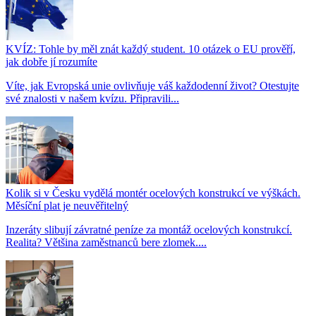
KVÍZ: Tohle by měl znát každý student. 10 otázek o EU prověří,
jak dobře jí rozumíte
Víte, jak Evropská unie ovlivňuje váš každodenní život? Otestujte
své znalosti v našem kvízu. Připravili...
Kolik si v Česku vydělá montér ocelových konstrukcí ve výškách.
Měsíční plat je neuvěřitelný
Inzeráty slibují závratné peníze za montáž ocelových konstrukcí.
Realita? Většina zaměstnanců bere zlomek....