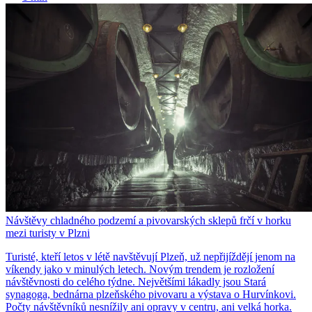
Návštěvy chladného podzemí a pivovarských sklepů frčí v horku
mezi turisty v Plzni
Turisté, kteří letos v létě navštěvují Plzeň, už nepřijíždějí jenom na
víkendy jako v minulých letech. Novým trendem je rozložení
návštěvnosti do celého týdne. Největšími lákadly jsou Stará
synagoga, bednárna plzeňského pivovaru a výstava o Hurvínkovi.
Počty návštěvníků nesnížily ani opravy v centru, ani velká horka.