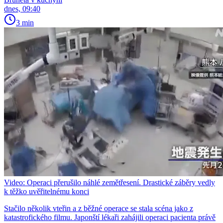
dnes, 09:40
3 min
Video: Operaci přerušilo náhlé zemětřesení. Drastické záběry vedly
k těžko uvěřitelnému konci
Stačilo několik vteřin a z běžné operace se stala scéna jako z
katastrofického filmu. Japonští lékaři zahájili operaci pacienta právě