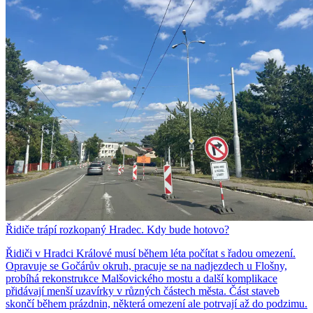
Řidiče trápí rozkopaný Hradec. Kdy bude hotovo?
Řidiči v Hradci Králové musí během léta počítat s řadou omezení.
Opravuje se Gočárův okruh, pracuje se na nadjezdech u Flošny,
probíhá rekonstrukce Malšovického mostu a další komplikace
přidávají menší uzavírky v různých částech města. Část staveb
skončí během prázdnin, některá omezení ale potrvají až do podzimu.