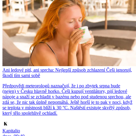
Ani ledové pití, ani sprcha: Nejlepší způsob zchlazení Češi ignorují,
škodí tím sami sobě
Předpovědi meteorologů naznačují, že i po zbytek srpna bude
(nejen) v Česku hlavně horko. Češi kupují ventilátory, pijí ledové
nápoje a snaží se zchladit v bazénu nebo pod studenou sprchou, ale
zdá se, že nic tak úplně nepomáhá. Ještě horší je to pak v noci, když
se teplota v místnosti blíží k 30 °C. Naštěstí existuje skvělý způsob,
který tělo spolehlivě ochladí.
Kapitalio