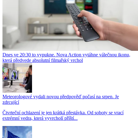
Dnes ve 20:30 to vypukne. Nova Action vytáhne válečnou ikonu,
která předvede absolutní filmařský vrchol
Meteorologové vydali novou předpověď počasí na srpen. Je
zdrcující
Čtvrteční ochlazení je jen krátká přestávka. Od soboty se vrací
extrémní vedra, která vyvrcholí příští...