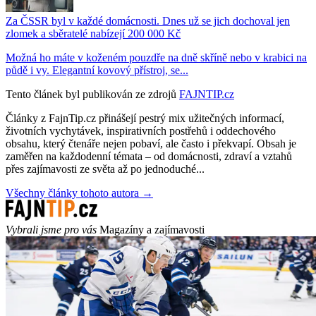
Za ČSSR byl v každé domácnosti. Dnes už se jich dochoval jen
zlomek a sběratelé nabízejí 200 000 Kč
Možná ho máte v koženém pouzdře na dně skříně nebo v krabici na
půdě i vy. Elegantní kovový přístroj, se...
Tento článek byl publikován ze zdrojů
FAJNTIP.cz
Články z FajnTip.cz přinášejí pestrý mix užitečných informací,
životních vychytávek, inspirativních postřehů i oddechového
obsahu, který čtenáře nejen pobaví, ale často i překvapí. Obsah je
zaměřen na každodenní témata – od domácnosti, zdraví a vztahů
přes zajímavosti ze světa až po jednoduché...
Všechny články tohoto autora →
Vybrali jsme pro vás
Magazíny a zajímavosti