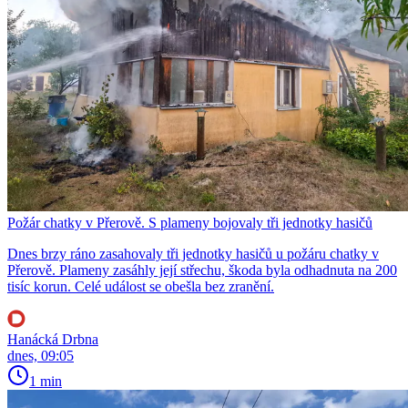
Požár chatky v Přerově. S plameny bojovaly tři jednotky hasičů
Dnes brzy ráno zasahovaly tři jednotky hasičů u požáru chatky v
Přerově. Plameny zasáhly její střechu, škoda byla odhadnuta na 200
tisíc korun. Celé událost se obešla bez zranění.
Hanácká Drbna
dnes, 09:05
1 min