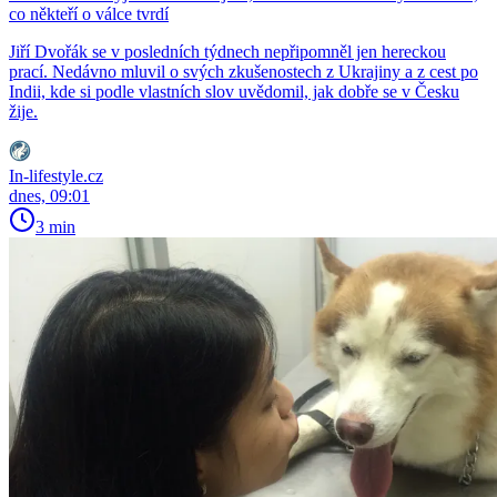
co někteří o válce tvrdí
Jiří Dvořák se v posledních týdnech nepřipomněl jen hereckou
prací. Nedávno mluvil o svých zkušenostech z Ukrajiny a z cest po
Indii, kde si podle vlastních slov uvědomil, jak dobře se v Česku
žije.
In-lifestyle.cz
dnes, 09:01
3 min