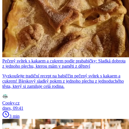
Pečený svítek s kakaem a cukrem podle prababičky: Sladká dobrota
z jednoho plechu, kterou mám v paměti z dětství
Vyzkoušejte tradiční recept na babiččin pečený svítek s kakaem a
cukrem! Bleskový sladký pokrm z jednoho plechu z jednoduchého
těsta, který si zamiluje celá rodina.
Cooky.cz
dnes, 09:41
3 min