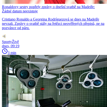
Ronaldovy sestry popřely zprávy o dnešní svatbě na Madeiře:
Žádné datum neexistuje
Cristiano Ronaldo a Georgina Rodríguezová se dnes na Madeiře
nevzali. Zprávy o svatbě stály na řetězci neověřených přepisů, ne na
pozvánce od páru.
SportyŽivě
dnes, 09:19
3 min