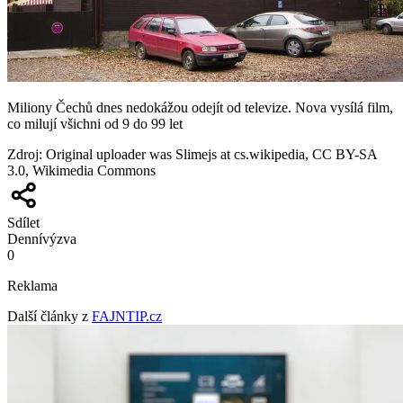
Miliony Čechů dnes nedokážou odejít od televize. Nova vysílá film,
co milují všichni od 9 do 99 let
Zdroj
:
Original uploader was Slimejs at cs.wikipedia, CC BY-SA
3.0, Wikimedia Commons
Sdílet
Denní
výzva
0
Reklama
Další články z
FAJNTIP.cz