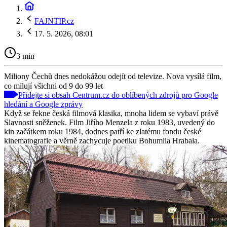
FAJNTIP.cz
17. 5. 2026, 08:01
3 min
Miliony Čechů dnes nedokážou odejít od televize. Nova vysílá film,
co milují všichni od 9 do 99 let
Přidejte si obsah Centrum.cz do oblíbených zdrojů pro Google
hledání a Google zprávy
Když se řekne česká filmová klasika, mnoha lidem se vybaví právě
Slavnosti sněženek. Film Jiřího Menzela z roku 1983, uvedený do
kin začátkem roku 1984, dodnes patří ke zlatému fondu české
kinematografie a věrně zachycuje poetiku Bohumila Hrabala.