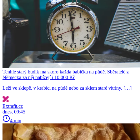
Tenhle starý budík má skoro každá babička na půdě. Sběratelé z
Německa za něj nabízejí i 10 000 Kč
Leží ve sklepě, v krabici na půdě nebo za sklem staré vitríny. […]
Extrafit.cz
dnes, 09:45
4 min