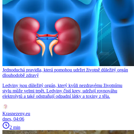
Jednoduchá pravidla, která pomohou udržet životně důležitý orgán
dlouhodobě zdravý
Ledviny jsou důležitý orgán, který kvůli nezdravému životnímu
stylu může velmi trpět. Ledviny čistí krev, udržují rovnováhu
elektrolytů a také odstraňují odpadní látky a toxiny z těla.
Krasnezeny.eu
dnes, 04:06
2 min