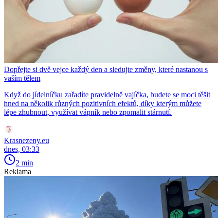
Dopřejte si dvě vejce každý den a sledujte změny, které nastanou s
vaším tělem
Když do jídelníčku zařadíte pravidelně vajíčka, budete se moci těšit
hned na několik různých pozitivních efektů, díky kterým můžete
lépe zhubnout, využívat vápník nebo zpomalit stárnutí.
Krasnezeny.eu
dnes, 03:33
2 min
Reklama