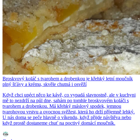
Broskvový koláč s tvarohem a drobenkou je křehký letní moučník
plný šťávy a krému, skvěle chutná i osvěží
Když chci upéct něco ke kávě, co vypadá slavnostně, ale v kuchyni
mě to nezdrží na půl dne, sahám po tomhle broskvovém koláči s
tvarohem a drobenkou. Má křehký máslový spodek, jemnou
tvarohovou vrstvu a ovocnou svěžest, která ho drží příjemně lehký.
U nás doma se peče hlavně o víkendu, když přijde návštěva nebo
když prostě dostaneme chuť na poctivý domácí moučník.