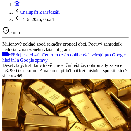
Chalupáři-Zahrádkáři
14. 6. 2026, 06:24
5 min
Milionový poklad zpod sekačky propadl obci. Poctivý zahradník
nedostal z nalezeného zlata ani gram
Přidejte si obsah Centrum.cz do oblíbených zdrojů pro Google
hledání a Google zprávy
Deset zlatých slitků v trávě u retenční nádrže, dohromady za více
než 900 tisíc korun. A na konci příběhu třicet místních spolků, které
si je rozdělí.