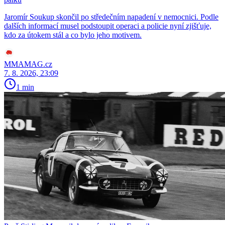
Jaromír Soukup skončil po středečním napadení v nemocnici. Podle
dalších informací musel podstoupit operaci a policie nyní zjišťuje,
kdo za útokem stál a co bylo jeho motivem.
MMAMAG.cz
7. 8. 2026, 23:09
1 min