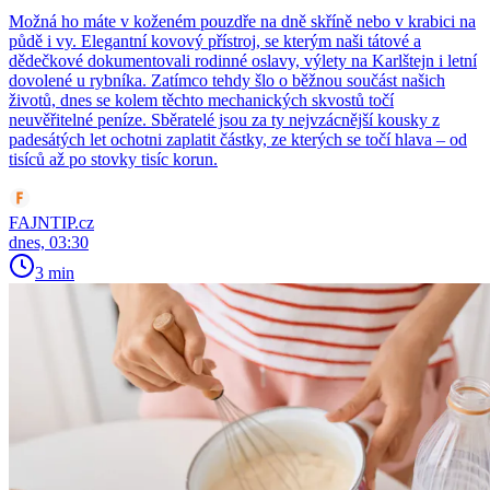
Možná ho máte v koženém pouzdře na dně skříně nebo v krabici na
půdě i vy. Elegantní kovový přístroj, se kterým naši tátové a
dědečkové dokumentovali rodinné oslavy, výlety na Karlštejn i letní
dovolené u rybníka. Zatímco tehdy šlo o běžnou součást našich
životů, dnes se kolem těchto mechanických skvostů točí
neuvěřitelné peníze. Sběratelé jsou za ty nejvzácnější kousky z
padesátých let ochotni zaplatit částky, ze kterých se točí hlava – od
tisíců až po stovky tisíc korun.
FAJNTIP.cz
dnes, 03:30
3 min