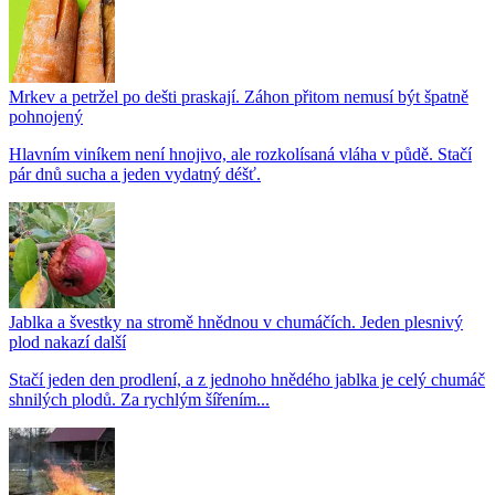
Mrkev a petržel po dešti praskají. Záhon přitom nemusí být špatně
pohnojený
Hlavním viníkem není hnojivo, ale rozkolísaná vláha v půdě. Stačí
pár dnů sucha a jeden vydatný déšť.
Jablka a švestky na stromě hnědnou v chumáčích. Jeden plesnivý
plod nakazí další
Stačí jeden den prodlení, a z jednoho hnědého jablka je celý chumáč
shnilých plodů. Za rychlým šířením...