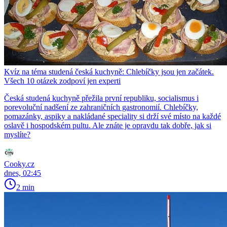
Kvíz na téma studená česká kuchyně: Chlebíčky jsou jen začátek.
Všech 10 otázek zodpoví jen experti
Česká studená kuchyně přežila první republiku, socialismus i
porevoluční nadšení ze zahraničních gastronomií. Chlebíčky,
pomazánky, aspiky a nakládané speciality si drží své místo na každé
oslavě i hospodském pultu. Ale znáte je opravdu tak dobře, jak si
myslíte?
Cooky.cz
dnes, 02:45
2 min