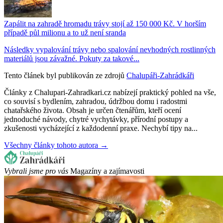
Zapálit na zahradě hromadu trávy stojí až 150 000 Kč. V horším
případě půl milionu a to už není sranda
Následky vypalování trávy nebo spalování nevhodných rostlinných
materiálů jsou závažné. Pokuty za takové...
Tento článek byl publikován ze zdrojů
Chalupáři-Zahrádkáři
Články z Chalupari-Zahradkari.cz nabízejí praktický pohled na vše,
co souvisí s bydlením, zahradou, údržbou domu i radostmi
chatařského života. Obsah je určen čtenářům, kteří ocení
jednoduché návody, chytré vychytávky, přírodní postupy a
zkušenosti vycházející z každodenní praxe. Nechybí tipy na...
Všechny články tohoto autora →
Vybrali jsme pro vás
Magazíny a zajímavosti