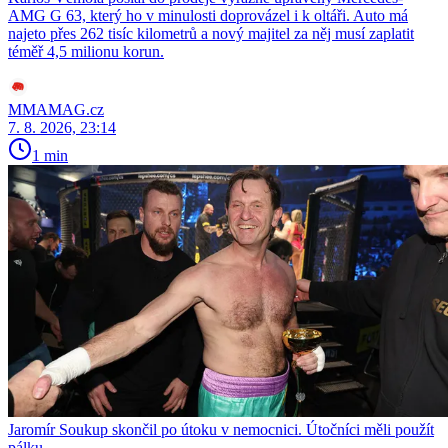
AMG G 63, který ho v minulosti doprovázel i k oltáři. Auto má
najeto přes 262 tisíc kilometrů a nový majitel za něj musí zaplatit
téměř 4,5 milionu korun.
MMAMAG.cz
7. 8. 2026, 23:14
1 min
Jaromír Soukup skončil po útoku v nemocnici. Útočníci měli použít
pálku