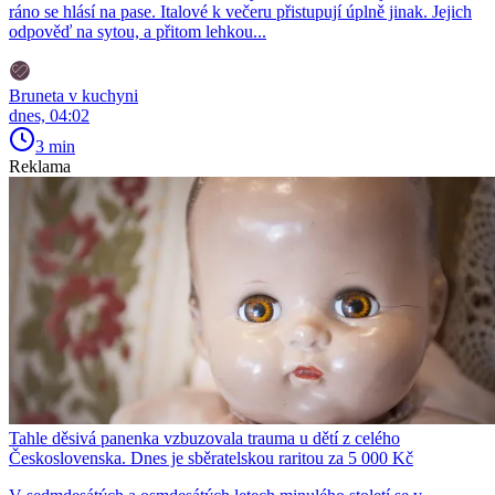
ráno se hlásí na pase. Italové k večeru přistupují úplně jinak. Jejich
odpověď na sytou, a přitom lehkou...
Bruneta v kuchyni
dnes, 04:02
3 min
Reklama
Tahle děsivá panenka vzbuzovala trauma u dětí z celého
Československa. Dnes je sběratelskou raritou za 5 000 Kč