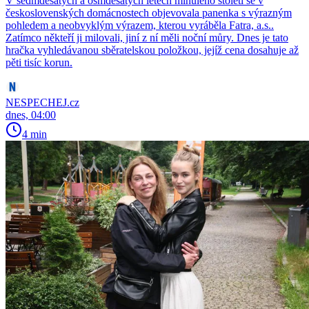
V sedmdesátých a osmdesátých letech minulého století se v
československých domácnostech objevovala panenka s výrazným
pohledem a neobvyklým výrazem, kterou vyráběla Fatra, a.s..
Zatímco někteří ji milovali, jiní z ní měli noční můry. Dnes je tato
hračka vyhledávanou sběratelskou položkou, jejíž cena dosahuje až
pěti tisíc korun.
NESPECHEJ.cz
dnes, 04:00
4 min