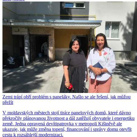
Zemi trápí obří problém s paneláky. Našlo se ale řešení, jak můžou
přežít
V moldavských městech stojí tisíce panelových domů, které dávno
překročily plánovanou životnost a dál zatěžují obyvatele i energetiku
země. Jedna opravená devítipatrovka v metropoli Kišiněvě ale
ukazuje, jak může změna topení, financování i správy domu otevřít
cestu k rozsáhlejší modernizaci.