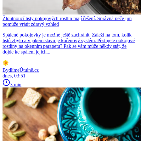
Žloutnoucí listy pokojových rostlin mají řešení. Správná péče jim
pomůže vrátit zdravý vzhled
Spálené pokojovky je možné ještě zachránit. Záleží na tom, kolik
listů zbylo a v jakém stavu je kořenový systém. Pěstujete pokojové
rostliny na okenním parapetu? Pak se vám může někdy stát, že
dojde ke spálení jejich...
BydlímeÚtulně.cz
dnes, 03:51
3 min