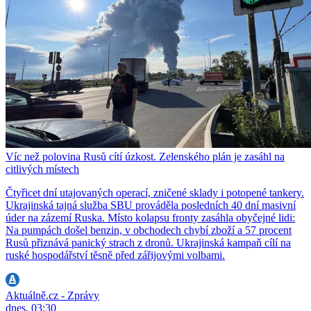
Víc než polovina Rusů cítí úzkost. Zelenského plán je zasáhl na
citlivých místech
Čtyřicet dní utajovaných operací, zničené sklady i potopené tankery.
Ukrajinská tajná služba SBU prováděla posledních 40 dní masivní
úder na zázemí Ruska. Místo kolapsu fronty zasáhla obyčejné lidi:
Na pumpách došel benzin, v obchodech chybí zboží a 57 procent
Rusů přiznává panický strach z dronů. Ukrajinská kampaň cílí na
ruské hospodářství těsně před zářijovými volbami.
Aktuálně.cz - Zprávy
dnes, 03:30