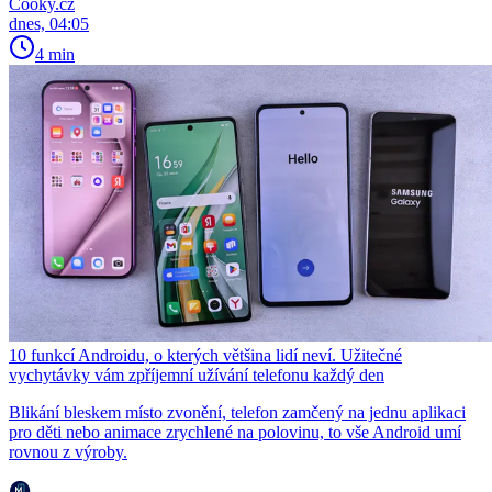
Cooky.cz
dnes, 04:05
4 min
10 funkcí Androidu, o kterých většina lidí neví. Užitečné
vychytávky vám zpříjemní užívání telefonu každý den
Blikání bleskem místo zvonění, telefon zamčený na jednu aplikaci
pro děti nebo animace zrychlené na polovinu, to vše Android umí
rovnou z výroby.