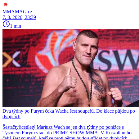
MMAMAG.cz
7. 8. 2026, 23:39
1 min
Dva týdny po Furym čeká Wacha šest soupeřů. Do klece půjdou po
dvojicích
Šestačtyřicetiletý Mariusz Wach se jen dva týdny po porážce s
Tysonem Furym vrací do PRIME SHOW MMA. V Koszalinu ho
čeká šest soupeřů, kteří se proti němu budou střídat po dvojicích.