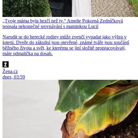
„Tvoje máma byla hezčí než ty.“ Amelie Pokorná Zedníčková
popsala nekonečné srovnávání s maminkou Lucií
Narodit se do herecké rodiny může zvenčí vypadat jako výhra v
loterii. Dveře do zákulisí jsou otevřené, známé tváře jsou součástí
běžného života a svět, ke kterému se jiní složitě propracovávají,
máte odmalička na dosah.
Žena.cz
dnes, 03:59