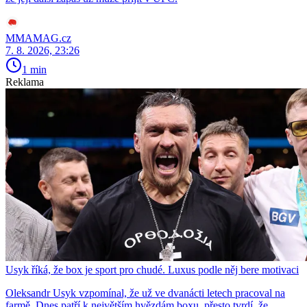
MMAMAG.cz
7. 8. 2026, 23:26
1 min
Reklama
Usyk říká, že box je sport pro chudé. Luxus podle něj bere motivaci
Oleksandr Usyk vzpomínal, že už ve dvanácti letech pracoval na
farmě. Dnes patří k největším hvězdám boxu, přesto tvrdí, že