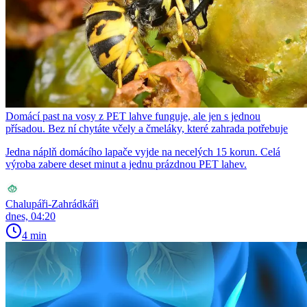
Domácí past na vosy z PET lahve funguje, ale jen s jednou
přísadou. Bez ní chytáte včely a čmeláky, které zahrada potřebuje
Jedna náplň domácího lapače vyjde na necelých 15 korun. Celá
výroba zabere deset minut a jednu prázdnou PET lahev.
Chalupáři-Zahrádkáři
dnes, 04:20
4 min