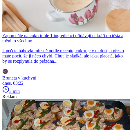
Zapomeňte na cukr: tuhle 1 ingredienci přidávají cukráři do těsta a
mění to všechno
Upečete bábovku přesně podle receptu, cukru je v ní dost, a přesto
máte pocit, že jí něco chybí. Chuť je sladká, ale jaksi placatá, jako
by se rozplynula do prázdna....
Bruneta v kuchyni
dnes, 03:22
3 min
Reklama