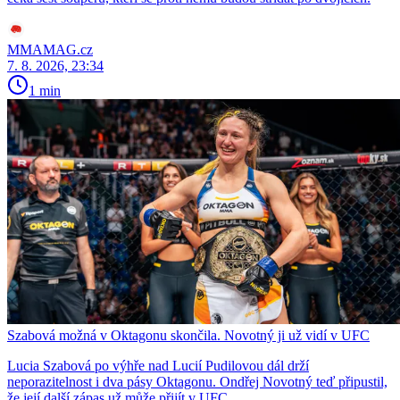
MMAMAG.cz
7. 8. 2026, 23:34
1 min
Szabová možná v Oktagonu skončila. Novotný ji už vidí v UFC
Lucia Szabová po výhře nad Lucií Pudilovou dál drží
neporazitelnost i dva pásy Oktagonu. Ondřej Novotný teď připustil,
že její další zápas už může přijít v UFC.