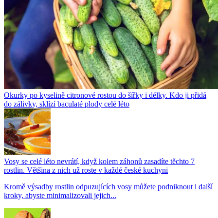
Okurky po kyselině citronové rostou do šířky i délky. Kdo ji přidá
do zálivky, sklízí baculaté plody celé léto
Vosy se celé léto nevrátí, když kolem záhonů zasadíte těchto 7
rostlin. Většina z nich už roste v každé české kuchyni
Kromě výsadby rostlin odpuzujících vosy můžete podniknout i další
kroky, abyste minimalizovali jejich...