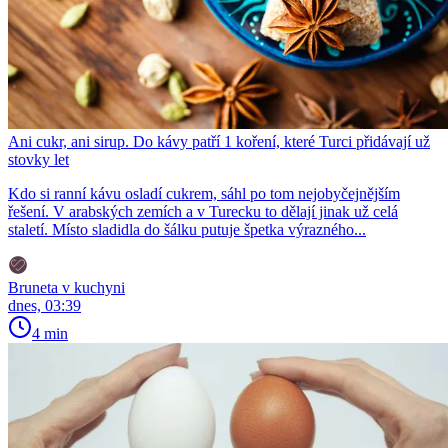
Ani cukr, ani sirup. Do kávy patří 1 koření, které Turci přidávají už
stovky let
Kdo si ranní kávu osladí cukrem, sáhl po tom nejobyčejnějším
řešení. V arabských zemích a v Turecku to dělají jinak už celá
staletí. Místo sladidla do šálku putuje špetka výrazného...
Bruneta v kuchyni
dnes, 03:39
4 min