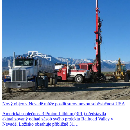
Nový objev v Nevadě může posílit surovinovou soběstačnost USA
Americká společnost 3 Proton Lithium (3PL) představila
aktualizovaný odhad zásob svého projektu Railroad Valley v
Nevadě. Ložisko obsahuje přibližně 31…