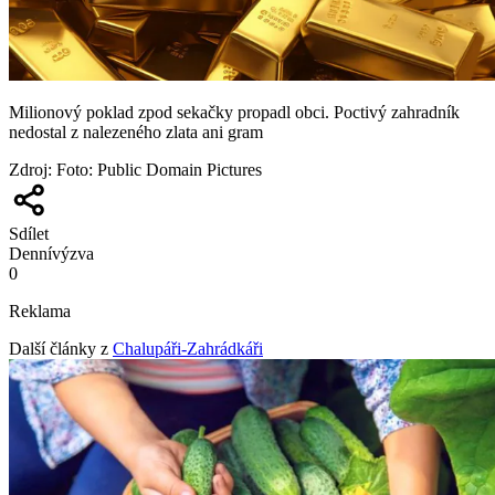
Milionový poklad zpod sekačky propadl obci. Poctivý zahradník
nedostal z nalezeného zlata ani gram
Zdroj
:
Foto: Public Domain Pictures
Sdílet
Denní
výzva
0
Reklama
Další články z
Chalupáři-Zahrádkáři