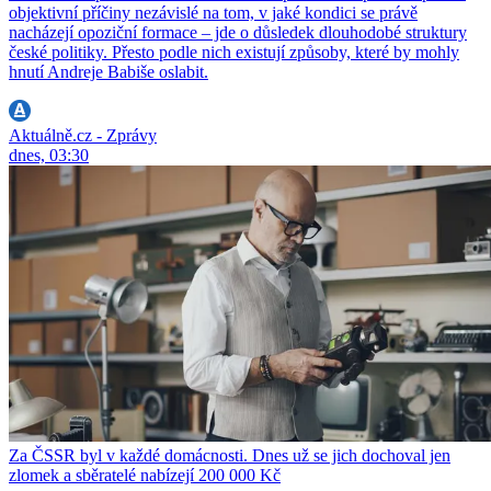
objektivní příčiny nezávislé na tom, v jaké kondici se právě
nacházejí opoziční formace – jde o důsledek dlouhodobé struktury
české politiky. Přesto podle nich existují způsoby, které by mohly
hnutí Andreje Babiše oslabit.
Aktuálně.cz - Zprávy
dnes, 03:30
Za ČSSR byl v každé domácnosti. Dnes už se jich dochoval jen
zlomek a sběratelé nabízejí 200 000 Kč