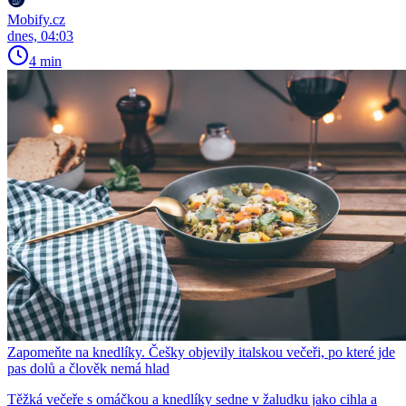
Mobify.cz
dnes, 04:03
4 min
Zapomeňte na knedlíky. Češky objevily italskou večeři, po které jde
pas dolů a člověk nemá hlad
Těžká večeře s omáčkou a knedlíky sedne v žaludku jako cihla a