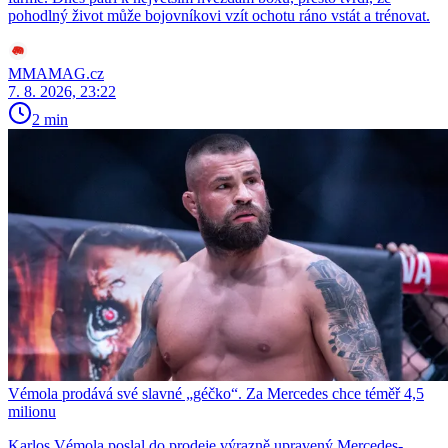
pohodlný život může bojovníkovi vzít ochotu ráno vstát a trénovat.
MMAMAG.cz
7. 8. 2026, 23:22
2 min
Vémola prodává své slavné „géčko“. Za Mercedes chce téměř 4,5
milionu
Karlos Vémola poslal do prodeje výrazně upravený Mercedes-