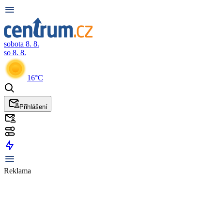
sobota 8. 8.
so 8. 8.
16°C
Přihlášení
Reklama