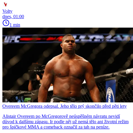
Volty
dnes, 01:00
1 min
Overeem McGregora odepsal. Jeho tělo prý skončilo před pěti lety
Alistair Overeem po McGregorově neúspěšném návratu nevidí
důvod k dalšímu zápasu. Ir podle něj už nemá tělo ani životní režim
pro špičkové MMA a comeback označil za tah na peníze.