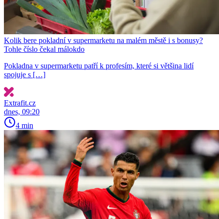
Kolik bere pokladní v supermarketu na malém městě i s bonusy?
Tohle číslo čekal málokdo
Pokladna v supermarketu patří k profesím, které si většina lidí
spojuje s […]
Extrafit.cz
dnes, 09:20
4 min