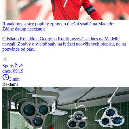
Ronaldovy sestry popřely zprávy o dnešní svatbě na Madeiře:
Žádné datum neexistuje
Cristiano Ronaldo a Georgina Rodríguezová se dnes na Madeiře
nevzali. Zprávy o svatbě stály na řetězci neověřených přepisů, ne na
pozvánce od páru.
SportyŽivě
dnes, 09:19
3 min
Reklama