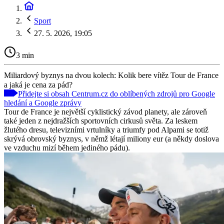
Sport
27. 5. 2026, 19:05
3 min
Miliardový byznys na dvou kolech: Kolik bere vítěz Tour de France
a jaká je cena za pád?
Přidejte si obsah Centrum.cz do oblíbených zdrojů pro Google
hledání a Google zprávy
Tour de France je největší cyklistický závod planety, ale zároveň
také jeden z nejdražších sportovních cirkusů světa. Za leskem
žlutého dresu, televizními vrtulníky a triumfy pod Alpami se totiž
skrývá obrovský byznys, v němž létají miliony eur (a někdy doslova
ve vzduchu mizí během jediného pádu).