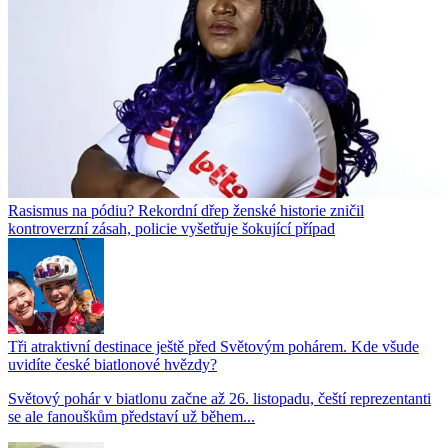
Rasismus na pódiu? Rekordní dřep ženské historie zničil
kontroverzní zásah, policie vyšetřuje šokující případ
Tři atraktivní destinace ještě před Světovým pohárem. Kde všude
uvidíte české biatlonové hvězdy?
Světový pohár v biatlonu začne až 26. listopadu, čeští reprezentanti
se ale fanouškům představí už během...