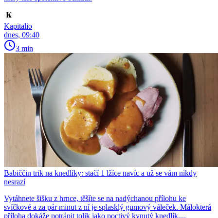
Kapitalio
dnes, 09:40
3 min
Babiččin trik na knedlíky: stačí 1 lžíce navíc a už se vám nikdy
nesrazí
Vytáhnete šišku z hrnce, těšíte se na nadýchanou přílohu ke
svíčkové a za pár minut z ní je splasklý gumový váleček. Málokterá
příloha dokáže potrápit tolik jako poctivý kynutý knedlík....