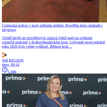
Cizinecká policie v kraji zpřísnila dohled. Prověřila tisíce dokladů i
ubytovny
Téměř devět set prověřených cizinců týdně mají na svědomí
cizinečtí policisté v Královéhradeckém kraji. Uplynulé první pololetí
roku 2026 bylo velmi vytížené. Během šesti…
Náš REGION
dnes, 09:14
1 min