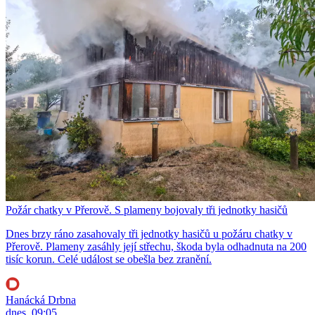
Požár chatky v Přerově. S plameny bojovaly tři jednotky hasičů
Dnes brzy ráno zasahovaly tři jednotky hasičů u požáru chatky v
Přerově. Plameny zasáhly její střechu, škoda byla odhadnuta na 200
tisíc korun. Celé událost se obešla bez zranění.
Hanácká Drbna
dnes, 09:05