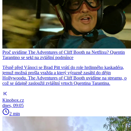
Proč uvidíme The Adventures of Cliff Booth na Netflixu? Quentin
Tarantino se sekl na zvláštní podmínce
Těsně před Vánoci se Brad Pitt vrátí do role hrdinného kaskadéra,
jemuž možná prošla vražda a který výrazně zasáhl do dějin
Hollywoodu. The Adventures of Cliff Booth uvidíme na streamu, o
což se údajně zasloužil zvláštní vrtoch Quentina Tarantina.
Kinobox.cz
dnes, 09:05
2 min