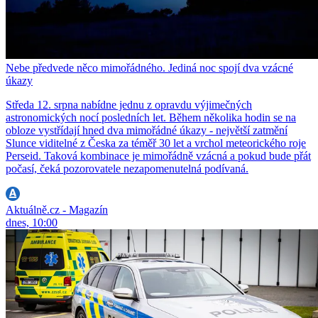
Nebe předvede něco mimořádného. Jediná noc spojí dva vzácné
úkazy
Středa 12. srpna nabídne jednu z opravdu výjimečných
astronomických nocí posledních let. Během několika hodin se na
obloze vystřídají hned dva mimořádné úkazy - největší zatmění
Slunce viditelné z Česka za téměř 30 let a vrchol meteorického roje
Perseid. Taková kombinace je mimořádně vzácná a pokud bude přát
počasí, čeká pozorovatele nezapomenutelná podívaná.
Aktuálně.cz - Magazín
dnes, 10:00