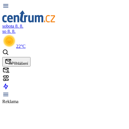
sobota 8. 8.
so 8. 8.
22°C
Přihlášení
Reklama