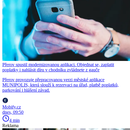
Přerov spustil modernizovanou aplikaci. Objednat se, zaplatit
poplatky i nahlásit díru v chodníku zvládnete z gauče
Přerov provozuje přepracovanou verzi městské aplikace
MUNIPOLIS, která slouží k rezervaci na úřad, platbě poplatků,
parkování i hlášení závad.
Mobify.cz
dnes, 09:50
4 min
Reklama