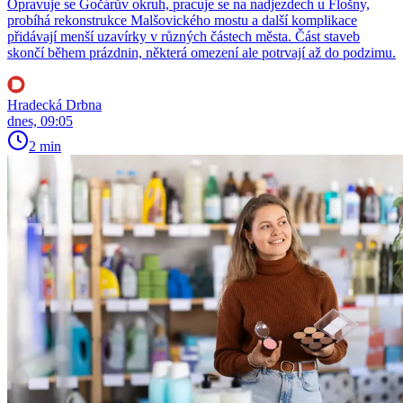
Opravuje se Gočárův okruh, pracuje se na nadjezdech u Flošny,
probíhá rekonstrukce Malšovického mostu a další komplikace
přidávají menší uzavírky v různých částech města. Část staveb
skončí během prázdnin, některá omezení ale potrvají až do podzimu.
Hradecká Drbna
dnes, 09:05
2 min