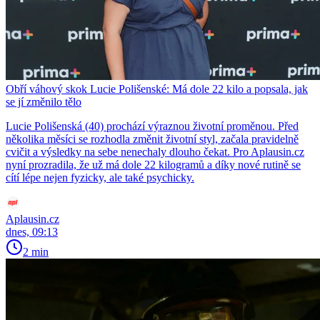
Obří váhový skok Lucie Polišenské: Má dole 22 kilo a popsala, jak
se jí změnilo tělo
Lucie Polišenská (40) prochází výraznou životní proměnou. Před
několika měsíci se rozhodla změnit životní styl, začala pravidelně
cvičit a výsledky na sebe nenechaly dlouho čekat. Pro Aplausin.cz
nyní prozradila, že už má dole 22 kilogramů a díky nové rutině se
cítí lépe nejen fyzicky, ale také psychicky.
Aplausin.cz
dnes, 09:13
2 min