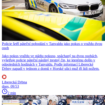
Policie šetří páteční pobodání v Tanvaldu jako pokus o vraždu dvou
osob
Jako pokus vraždu ve stádiu pokusu, spáchaný na dvou osobách,
vyšetřuje policie páteční násilný trestný čin, ke kterému došlo v
odpoledních hodinách v Tanvaldu. Podle informací Liberecké
Drbny napadl v jednom z domů v Horské ulici muž tři lidi nožem.
Liberecká Drbna
dnes, 09:53
2 min