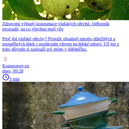
Zdravotní výhody konzumace vlašských ořechů. Odborník
prozradil, na co všechno mají vliv
Proč jíst vlašské ořechy? Protože obsahují mnoho důležitých a
prospěšných látek s pozitivním vlivem na lidské zdraví. Už jen z
toho důvodu si zaslouží své místo v jídelníčku.
Krasnezeny.eu
dnes, 09:28
3 min