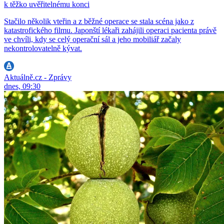
k těžko uvěřitelnému konci
Stačilo několik vteřin a z běžné operace se stala scéna jako z
katastrofického filmu. Japonští lékaři zahájili operaci pacienta právě
ve chvíli, kdy se celý operační sál a jeho mobiliář začaly
nekontrolovatelně kývat.
Aktuálně.cz - Zprávy
dnes, 09:30