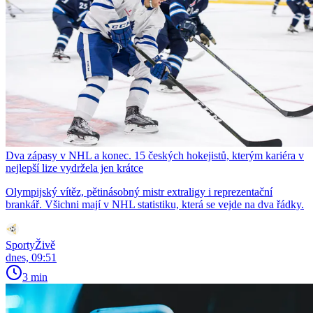
Dva zápasy v NHL a konec. 15 českých hokejistů, kterým kariéra v
nejlepší lize vydržela jen krátce
Olympijský vítěz, pětinásobný mistr extraligy i reprezentační
brankář. Všichni mají v NHL statistiku, která se vejde na dva řádky.
SportyŽivě
dnes, 09:51
3 min