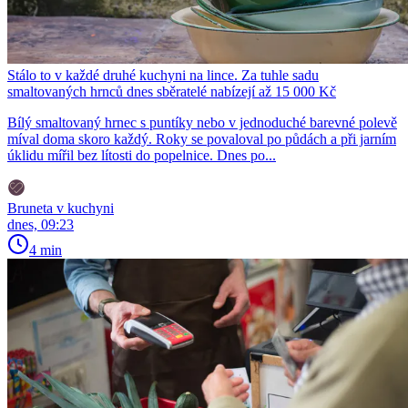
Stálo to v každé druhé kuchyni na lince. Za tuhle sadu
smaltovaných hrnců dnes sběratelé nabízejí až 15 000 Kč
Bílý smaltovaný hrnec s puntíky nebo v jednoduché barevné polevě
míval doma skoro každý. Roky se povaloval po půdách a při jarním
úklidu mířil bez lítosti do popelnice. Dnes po...
Bruneta v kuchyni
dnes, 09:23
4 min