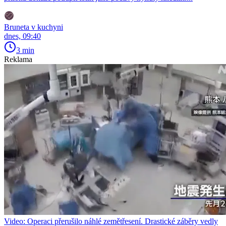
Bruneta v kuchyni
dnes, 09:40
3 min
Reklama
Video: Operaci přerušilo náhlé zemětřesení. Drastické záběry vedly