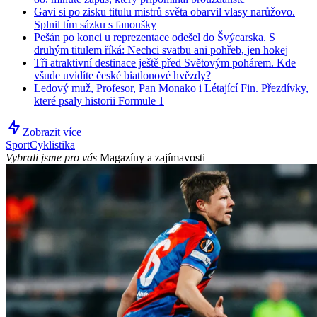
Gavi si po zisku titulu mistrů světa obarvil vlasy narůžovo.
Splnil tím sázku s fanoušky
Pešán po konci u reprezentace odešel do Švýcarska. S
druhým titulem říká: Nechci svatbu ani pohřeb, jen hokej
Tři atraktivní destinace ještě před Světovým pohárem. Kde
všude uvidíte české biatlonové hvězdy?
Ledový muž, Profesor, Pan Monako i Létající Fin. Přezdívky,
které psaly historii Formule 1
Zobrazit více
Sport
Cyklistika
Vybrali jsme pro vás
Magazíny a zajímavosti