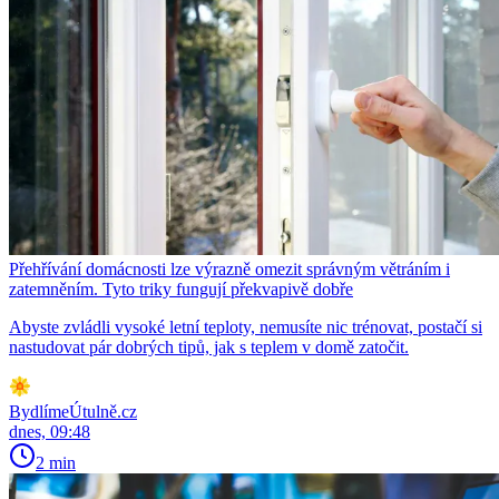
Přehřívání domácnosti lze výrazně omezit správným větráním i
zatemněním. Tyto triky fungují překvapivě dobře
Abyste zvládli vysoké letní teploty, nemusíte nic trénovat, postačí si
nastudovat pár dobrých tipů, jak s teplem v domě zatočit.
BydlímeÚtulně.cz
dnes, 09:48
2 min