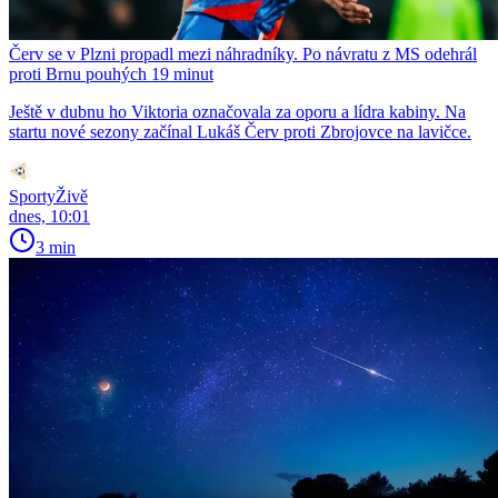
Červ se v Plzni propadl mezi náhradníky. Po návratu z MS odehrál
proti Brnu pouhých 19 minut
Ještě v dubnu ho Viktoria označovala za oporu a lídra kabiny. Na
startu nové sezony začínal Lukáš Červ proti Zbrojovce na lavičce.
SportyŽivě
dnes, 10:01
3 min