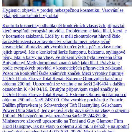
Hygienici objevili v prodeji nebezpečnou kosmetiku: Varování se
týká pěti konkrétních výrobků
Kontrola kosmetiky odhalila pět konkrétních vlasových přípravků,
které nesplňují evropská pravidla. Problémem je látka lilial, která je
v kosmetice zakázaná. Lidé by si měli zkontrolovat hlavně číslo
šarže.Ministerstvo zdravotnictví zařadilo mezi nebezpečné
kosmetické přípravky pět výrobků určených k péči o vlasy nebo
jejich úpravě. Jde o konkrétní šarže šamponu, balzámu, stylingové
pěny, laku a barvy na vlasy. Ve složení všech byla uvedena látka
Butylphenyl Methylpropional známá také jako lilial. Právě ta je
podle evropských pravidel v kosmetických přípravcích zakázaná.
Pozor na konkrétní šarže známých značek Mezi výrobky figuruje
L’Oréal Paris Elseve Total Repair Extreme Obnovující balzám o
objemu 200 ml. Upozornění se vztahuje na šarži 24K404 s dalším
označením K 404 04/16. Druhým přípravkem stejné značky je
L’Oréal Paris Elseve Total Repair 5 Extreme Obnovující šampon o
objemu 250 ml a šarži 24S100. Oba výrobky pocházejí z Francie.
Dalším přípravkem je Schwarzkopf Taft Haarstyling Gelschaum
Power Ultra Stark 4, tedy gelová stylingová pěna na vlasy o objemu
150 ml. Nebezpečnou byla označena šarže 0924435236.
Ministerstvo zároveň upozornilo na Toni and Guy Glamour Firm
Hold Hairspray, lak na vlasy o objemu 250 ml, u něhož je na spodní
straně obalu uveden kód 4 073 6 FL 09 36. Mezi závadnými