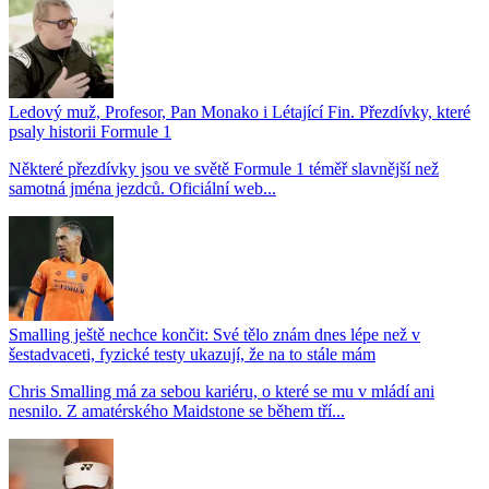
Ledový muž, Profesor, Pan Monako i Létající Fin. Přezdívky, které
psaly historii Formule 1
Některé přezdívky jsou ve světě Formule 1 téměř slavnější než
samotná jména jezdců. Oficiální web...
Smalling ještě nechce končit: Své tělo znám dnes lépe než v
šestadvaceti, fyzické testy ukazují, že na to stále mám
Chris Smalling má za sebou kariéru, o které se mu v mládí ani
nesnilo. Z amatérského Maidstone se během tří...