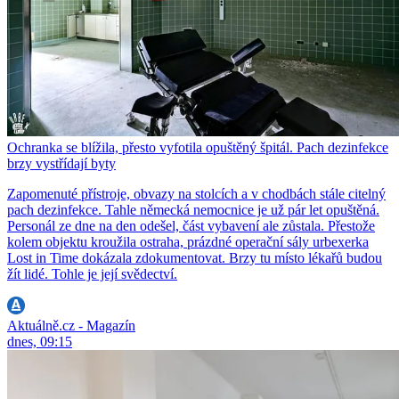
Ochranka se blížila, přesto vyfotila opuštěný špitál. Pach dezinfekce
brzy vystřídají byty
Zapomenuté přístroje, obvazy na stolcích a v chodbách stále citelný
pach dezinfekce. Tahle německá nemocnice je už pár let opuštěná.
Personál ze dne na den odešel, část vybavení ale zůstala. Přestože
kolem objektu kroužila ostraha, prázdné operační sály urbexerka
Lost in Time dokázala zdokumentovat. Brzy tu místo lékařů budou
žít lidé. Tohle je její svědectví.
Aktuálně.cz - Magazín
dnes, 09:15