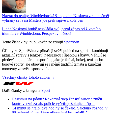
Návrat do reality. Wimbledonská šampionka Nosková ztratila téměř
vyhraný set a na Masters jde překvapivě z kola ven
Linda Nosková hrubě nezvládla svůj první zápas od životního
triumfu ve Wimbledonu. Perspektivní česká...
Tento článek byl publikován ze zdrojů
SportWin
Články ze SportWin.cz přinášejí svěží pohled na sport – kombinují
aktuální zprávy s lehkostí, nadsázkou i špetkou zábavy. Věnují se
především populárním sportům, jako je fotbal, hokej, tenis nebo
bojové sporty, ale objevují se i méně tradiční témata a kuriózní
momenty ze světa sportovního...
Všechny články tohoto autora →
Další články z kategorie
Sport
Rasismus na pódiu? Rekordní dřep ženské historie zničil
kontroverzní zásah, policie vyšetřuje šokující případ
14 minut se hrálo, dvě hodiny se čekalo. Salcburk rozhodl v
88. minutě zápas, který připomínal brouzdaliště