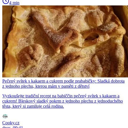
4 min
Pečený svítek s kakaem a cukrem podle prababičky: Sladká dobrota
z jednoho plechu, kterou mám v paměti z dětství
Vyzkoušejte tradiční recept na babiččin pečený svítek s kakaem a
cukrem! Bleskový sladký pokrm z jednoho plechu z jednoduchého
těsta, který si zamiluje celá rodina.
Cooky.cz
dnes, 09:41