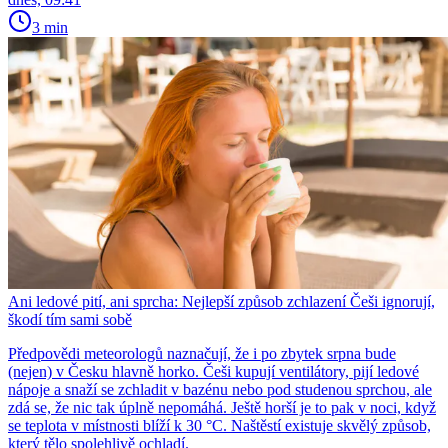
3 min
Ani ledové pití, ani sprcha: Nejlepší způsob zchlazení Češi ignorují,
škodí tím sami sobě
Předpovědi meteorologů naznačují, že i po zbytek srpna bude
(nejen) v Česku hlavně horko. Češi kupují ventilátory, pijí ledové
nápoje a snaží se zchladit v bazénu nebo pod studenou sprchou, ale
zdá se, že nic tak úplně nepomáhá. Ještě horší je to pak v noci, když
se teplota v místnosti blíží k 30 °C. Naštěstí existuje skvělý způsob,
který tělo spolehlivě ochladí.