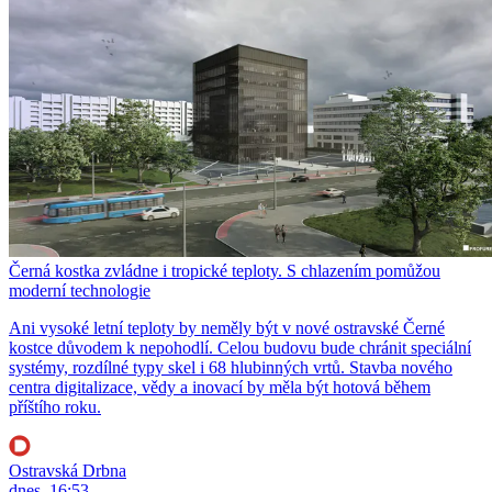
Černá kostka zvládne i tropické teploty. S chlazením pomůžou
moderní technologie
Ani vysoké letní teploty by neměly být v nové ostravské Černé
kostce důvodem k nepohodlí. Celou budovu bude chránit speciální
systémy, rozdílné typy skel i 68 hlubinných vrtů. Stavba nového
centra digitalizace, vědy a inovací by měla být hotová během
příštího roku.
Ostravská Drbna
dnes, 16:53