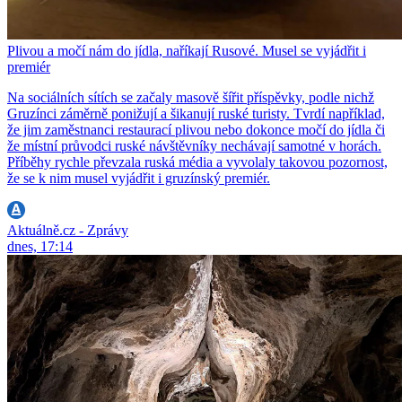
Plivou a močí nám do jídla, naříkají Rusové. Musel se vyjádřit i
premiér
Na sociálních sítích se začaly masově šířit příspěvky, podle nichž
Gruzínci záměrně ponižují a šikanují ruské turisty. Tvrdí například,
že jim zaměstnanci restaurací plivou nebo dokonce močí do jídla či
že místní průvodci ruské návštěvníky nechávají samotné v horách.
Příběhy rychle převzala ruská média a vyvolaly takovou pozornost,
že se k nim musel vyjádřit i gruzínský premiér.
Aktuálně.cz - Zprávy
dnes, 17:14