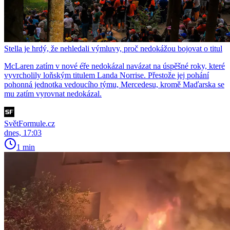
Stella je hrdý, že nehledali výmluvy, proč nedokážou bojovat o titul
McLaren zatím v nové éře nedokázal navázat na úspěšné roky, které
vyvrcholily loňským titulem Landa Norrise. Přestože jej pohání
pohonná jednotka vedoucího týmu, Mercedesu, kromě Maďarska se
mu zatím vyrovnat nedokázal.
SvětFormule.cz
dnes, 17:03
1 min