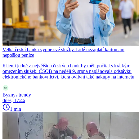
Velká česká banka vypne své služby. Lidé nezaplatí kartou ani
nepošlou peníze
Klienti jedné z největších českých bank by měli počítat s krátkým
omezením služeb. ČSOB na neděli 9. srpna naplánovala odstávku
elektronického bankovnictví, která ovlivní také nákupy na internetu.
Byznys trendy
dnes, 17:46
1 min