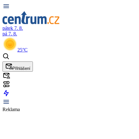
pátek 7. 8.
pá 7. 8.
25°C
Přihlášení
Reklama