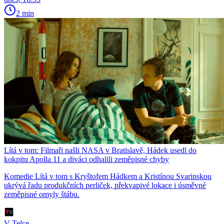
2 min
Lítá v tom: Filmaři našli NASA v Bratislavě, Hádek usedl do
kokpitu Apolla 11 a diváci odhalili zeměpisné chyby
Komedie Lítá v tom s Kryštofem Hádkem a Kristínou Svarinskou
ukrývá řadu produkčních perliček, překvapivé lokace i úsměvné
zeměpisné omyly štábu.
V Telce