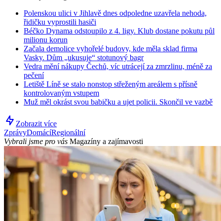
Polenskou ulici v Jihlavě dnes odpoledne uzavřela nehoda,
řidičku vyprostili hasiči
Béčko Dynama odstoupilo z 4. ligy. Klub dostane pokutu půl
milionu korun
Začala demolice vyhořelé budovy, kde měla sklad firma
Vasky. Dům „ukusuje“ stotunový bagr
Vedra mění nákupy Čechů, víc utrácejí za zmrzlinu, méně za
pečení
Letiště Líně se stalo nonstop střeženým areálem s přísně
kontrolovaným vstupem
Muž měl okrást svou babičku a ujet policii. Skončil ve vazbě
Zobrazit více
Zprávy
Domácí
Regionální
Vybrali jsme pro vás
Magazíny a zajímavosti