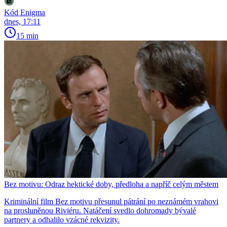
Kód Enigma
dnes, 17:11
15 min
Bez motivu: Odraz hektické doby, předloha a napříč celým městem
Kriminální film Bez motivu přesunul pátrání po neznámém vrahovi
na prosluněnou Riviéru. Natáčení svedlo dohromady bývalé
partnery a odhalilo vzácné rekvizity.