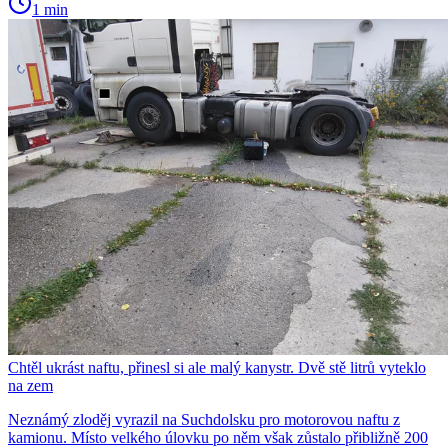
1 min
Chtěl ukrást naftu, přinesl si ale malý kanystr. Dvě stě litrů vyteklo
na zem
Neznámý zloděj vyrazil na Suchdolsku pro motorovou naftu z
kamionu. Místo velkého úlovku po něm však zůstalo přibližně 200