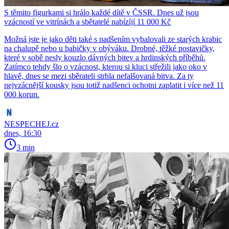
S těmito figurkami si hrálo každé dítě v ČSSR. Dnes už jsou
vzácností ve vitrínách a sbětatelé nabízíjí 11 000 Kč
Možná jste je jako děti také s nadšením vybalovali ze starých krabic
na chalupě nebo u babičky v obýváku. Drobné, těžké postavičky,
které v sobě nesly kouzlo dávných bitev a hrdinských příběhů.
Zatímco tehdy šlo o vzácnost, kterou si kluci střežili jako oko v
hlavě, dnes se mezi sběrateli strhla nefalšovaná bitva. Za ty
nejvzácnější kousky jsou totiž nadšenci ochotni zaplatit i více než 11
000 korun.
NESPECHEJ.cz
dnes, 16:30
3 min