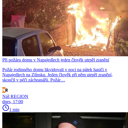
Při požáru domu v Napajedlech jeden člověk utrpěl zranění
Požár rodinného domu likvidovali v noci na pátek hasiči v
Napajedlech na Zlínsku. Jeden člověk při něm utrpěl zranění,
skončil v péči záchranářů. Požár…
Náš REGION
dnes, 17:00
1 min