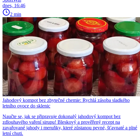
dnes, 16:46
2 min
Jahodový kompot bez zbytečné chemie: Rychlá zásoba sladkého
letního ovoce do sklenic
Naučte se, jak se připravuje dokonalý jahodový kompot bez
zdlouhavého vaření sirupu! Bleskový a prověřený recept na
zavařované jahody i meruňky, které zůstanou pevné, šťavnaté a plné
letní chuti.