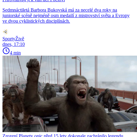
Sedmnáctiletá Barbora Bukovská má za necelé dva roky na
juniorské scéně nejméně osm medailí z mistrovství světa a Evropy
ve dvou cyklistických disciplínách.
SportyŽivě
dnes, 17:10
4 min
Zrození Planety opic před 15 lety dokonale zachránilo legendu.