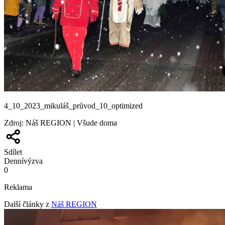
4_10_2023_mikuláš_průvod_10_optimized
Zdroj
:
Náš REGION | Všude doma
Sdílet
Denní
výzva
0
Reklama
Další články z
Náš REGION