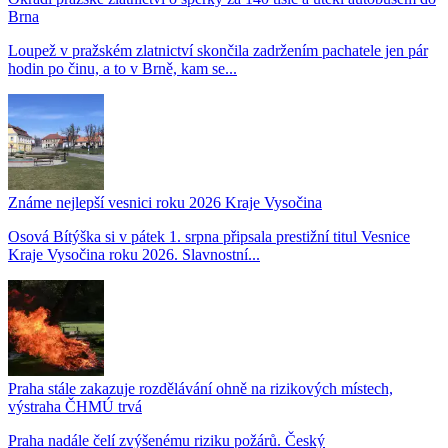
Brna
Loupež v pražském zlatnictví skončila zadržením pachatele jen pár
hodin po činu, a to v Brně, kam se...
Známe nejlepší vesnici roku 2026 Kraje Vysočina
Osová Bítýška si v pátek 1. srpna připsala prestižní titul Vesnice
Kraje Vysočina roku 2026. Slavnostní...
Praha stále zakazuje rozdělávání ohně na rizikových místech,
výstraha ČHMÚ trvá
Praha nadále čelí zvýšenému riziku požárů. Český