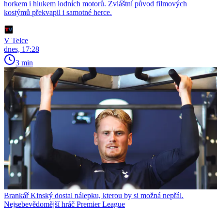
horkem i hlukem lodních motorů. Zvláštní původ filmových
kostýmů překvapil i samotné herce.
V Telce
dnes, 17:28
3 min
Brankář Kinský dostal nálepku, kterou by si možná nepřál.
Nejsebevědomější hráč Premier League