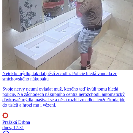
Neteklo mýdlo, tak dal pěstí zrcadlu. Policie hledá vandala ze
smíchovského nákupáku
Svoje nervy neumí ovládat muž, kterého teď kvůli tomu hledá
policie. Na záchodech nákupního centra nerozchodil automatický
dávkovač mýdla, naštval se a pěstí rozbil zrcadlo. Jenže škoda jde
do tisíců a hrozí mu i vězení.
Pražská Drbna
dnes, 17:31