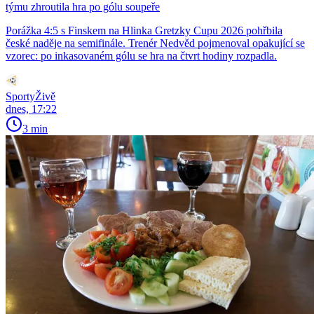
týmu zhroutila hra po gólu soupeře
Porážka 4:5 s Finskem na Hlinka Gretzky Cupu 2026 pohřbila
české naděje na semifinále. Trenér Nedvěd pojmenoval opakující se
vzorec: po inkasovaném gólu se hra na čtvrt hodiny rozpadla.
SportyŽivě
dnes, 17:22
3 min