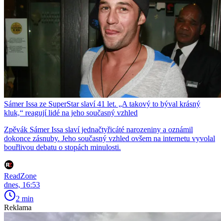
Sámer Issa ze SuperStar slaví 41 let. „A takový to býval krásný
kluk,“ reagují lidé na jeho současný vzhled
Zpěvák Sámer Issa slaví jednačtyřicáté narozeniny a oznámil
dokonce zásnuby. Jeho současný vzhled ovšem na internetu vyvolal
bouřlivou debatu o stopách minulosti.
ReadZone
dnes, 16:53
2 min
Reklama