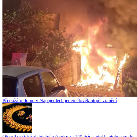
Při požáru domu v Napajedlech jeden člověk utrpěl zranění
Okradl pražské zlatnictví o šperky za 140 tisíc a utekl autobusem do