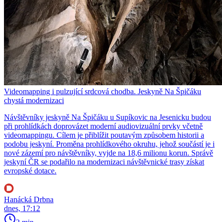
Videomapping i pulzující srdcová chodba. Jeskyně Na Špičáku
chystá modernizaci
Návštěvníky jeskyně Na Špičáku u Supíkovic na Jesenicku budou
při prohlídkách doprovázet moderní audiovizuální prvky včetně
videomappingu. Cílem je přiblížit poutavým způsobem historii a
podobu jeskyní. Proměna prohlídkového okruhu, jehož součástí je i
nové zázemí pro návštěvníky, vyjde na 18,6 milionu korun. Správě
jeskyní ČR se podařilo na modernizaci návštěvnické trasy získat
evropské dotace.
Hanácká Drbna
dnes, 17:12