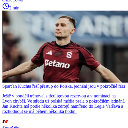
2 min
Sparťan Kuchta řeší přestup do Polska, jednání jsou v pokročilé fázi
Ještě v pondělí trénoval s třetiligovou rezervou a v nominaci na
Lyon chyběl. Ve středu už polská média psala o pokročilém jednání.
Jan Kuchta má podle několika zdrojů namířeno do Legie Varšava a
rozhodnout se má během několika hodin.
SportWin