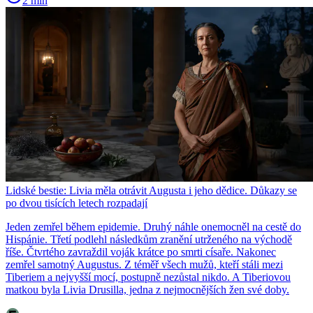
2 min
Lidské bestie: Livia měla otrávit Augusta i jeho dědice. Důkazy se
po dvou tisících letech rozpadají
Jeden zemřel během epidemie. Druhý náhle onemocněl na cestě do
Hispánie. Třetí podlehl následkům zranění utrženého na východě
říše. Čtvrtého zavraždil voják krátce po smrti císaře. Nakonec
zemřel samotný Augustus. Z téměř všech mužů, kteří stáli mezi
Tiberiem a nejvyšší mocí, postupně nezůstal nikdo. A Tiberiovou
matkou byla Livia Drusilla, jedna z nejmocnějších žen své doby.