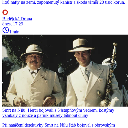
litrů nafty na zemi, zapomenutý kanistr a škoda téměř 20 tisíc korun.
Budějcká Drbna
dnes, 17:29
1 min
Smrt na Nilu: Herci bojovali s 54stupňovým vedrem, kostýmy
vznikaly z nouze a parník musely táhnout čluny
Při natáčení detektivky Smrt na Nilu štáb bojoval s obrovským