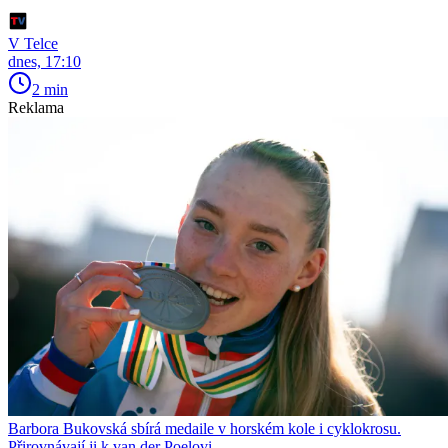
V Telce
dnes, 17:10
2 min
Reklama
Barbora Bukovská sbírá medaile v horském kole i cyklokrosu.
Přirovnávají ji k van der Poelovi