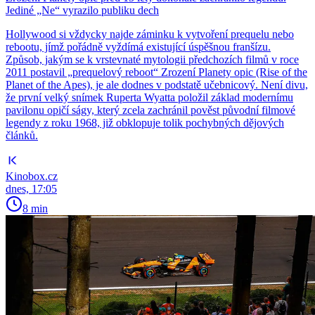
Jediné „Ne“ vyrazilo publiku dech
Hollywood si vždycky najde záminku k vytvoření prequelu nebo
rebootu, jímž pořádně vyždímá existující úspěšnou franšízu.
Způsob, jakým se k vrstevnaté mytologii předchozích filmů v roce
2011 postavil „prequelový reboot“ Zrození Planety opic (Rise of the
Planet of the Apes), je ale dodnes v podstatě učebnicový. Není divu,
že první velký snímek Ruperta Wyatta položil základ modernímu
pavilonu opičí ságy, který zcela zachránil pověst původní filmové
legendy z roku 1968, již obklopuje tolik pochybných dějových
článků.
Kinobox.cz
dnes, 17:05
8 min