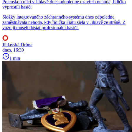
Polenskou ulici v Jihlavě dnes odpoledne uzavřela nehoda, řidičku
vyprostili hasiči
Složky integrovaného záchranného systému dnes odpoledne
zaměstnávala nehoda, kdy řidička Fiatu sjela v Jihlavě ze stráně. Z
vozu ji museli dostat profesionální hasiči.
Jihlavská Drbna
dnes, 16:39
1 min