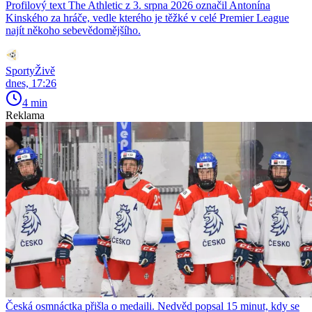
Profilový text The Athletic z 3. srpna 2026 označil Antonína
Kinského za hráče, vedle kterého je těžké v celé Premier League
najít někoho sebevědomějšího.
SportyŽivě
dnes, 17:26
4 min
Reklama
Česká osmnáctka přišla o medaili. Nedvěd popsal 15 minut, kdy se