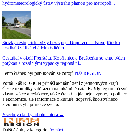
hydrometeorologický ústav výstrahu platnou pro metropoli...
Stovky cestujících uvízly bez spoje. Dopravce na Novojičínsku
nestíhal kvůli chybějícím řidičům
Cestující v okolí Frenštátu, Kopřivnice a Brušperku se tento týden
potýkali s rozsáhlými výpadky regionální...
Tento článek byl publikován ze zdrojů
Náš REGION
Portál Náš REGION přináší aktuální dění z jednotlivých krajů
České republiky s důrazem na lokální témata. Každý region má své
vlastní sekce a redaktory, takže čtenář najde nejen zprávy o politice
a ekonomice, ale i informace o kultuře, dopravě, školství nebo
životním stylu přímo ze svého...
Všechny články tohoto autora →
Další články z kategorie
Domácí