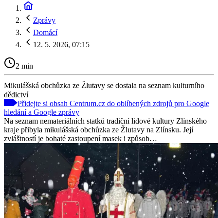
Zprávy
Domácí
12. 5. 2026, 07:15
2 min
Mikulášská obchůzka ze Žlutavy se dostala na seznam kulturního
dědictví
Přidejte si obsah Centrum.cz do oblíbených zdrojů pro Google
hledání a Google zprávy
Na seznam nemateriálních statků tradiční lidové kultury Zlínského
kraje přibyla mikulášská obchůzka ze Žlutavy na Zlínsku. Její
zvláštností je bohaté zastoupení masek i způsob…