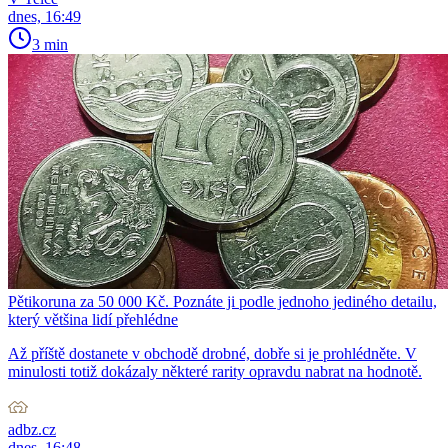
dnes, 16:49
3 min
Pětikoruna za 50 000 Kč. Poznáte ji podle jednoho jediného detailu,
který většina lidí přehlédne
Až příště dostanete v obchodě drobné, dobře si je prohlédněte. V
minulosti totiž dokázaly některé rarity opravdu nabrat na hodnotě.
adbz.cz
dnes, 16:48