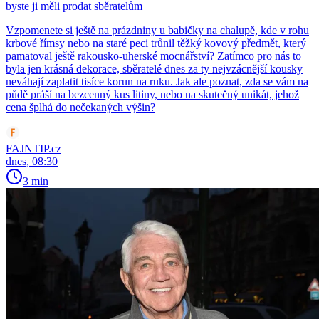
byste ji měli prodat sběratelům
Vzpomenete si ještě na prázdniny u babičky na chalupě, kde v rohu
krbové římsy nebo na staré peci trůnil těžký kovový předmět, který
pamatoval ještě rakousko-uherské mocnářství? Zatímco pro nás to
byla jen krásná dekorace, sběratelé dnes za ty nejvzácnější kousky
neváhají zaplatit tisíce korun na ruku. Jak ale poznat, zda se vám na
půdě práší na bezcenný kus litiny, nebo na skutečný unikát, jehož
cena šplhá do nečekaných výšin?
FAJNTIP.cz
dnes, 08:30
3 min