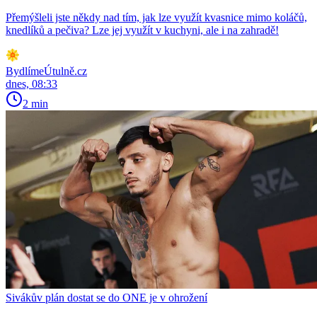
Přemýšleli jste někdy nad tím, jak lze využít kvasnice mimo koláčů,
knedlíků a pečiva? Lze jej využít v kuchyni, ale i na zahradě!
BydlímeÚtulně.cz
dnes, 08:33
2 min
Sivákův plán dostat se do ONE je v ohrožení