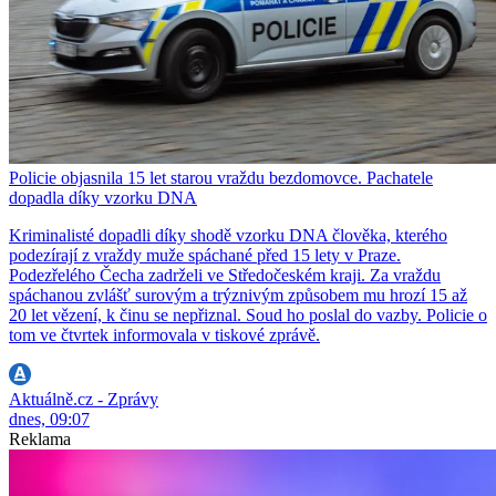
Policie objasnila 15 let starou vraždu bezdomovce. Pachatele
dopadla díky vzorku DNA
Kriminalisté dopadli díky shodě vzorku DNA člověka, kterého
podezírají z vraždy muže spáchané před 15 lety v Praze.
Podezřelého Čecha zadrželi ve Středočeském kraji. Za vraždu
spáchanou zvlášť surovým a trýznivým způsobem mu hrozí 15 až
20 let vězení, k činu se nepřiznal. Soud ho poslal do vazby. Policie o
tom ve čtvrtek informovala v tiskové zprávě.
Aktuálně.cz - Zprávy
dnes, 09:07
Reklama