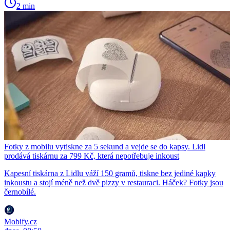
2 min
Fotky z mobilu vytiskne za 5 sekund a vejde se do kapsy. Lidl
prodává tiskárnu za 799 Kč, která nepotřebuje inkoust
Kapesní tiskárna z Lidlu váží 150 gramů, tiskne bez jediné kapky
inkoustu a stojí méně než dvě pizzy v restauraci. Háček? Fotky jsou
černobílé.
Mobify.cz