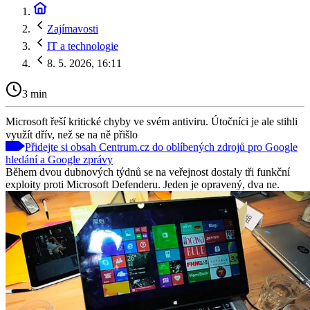
Zajímavosti
IT a technologie
8. 5. 2026, 16:11
3 min
Microsoft řeší kritické chyby ve svém antiviru. Útočníci je ale stihli
využít dřív, než se na ně přišlo
Přidejte si obsah Centrum.cz do oblíbených zdrojů pro Google
hledání a Google zprávy
Během dvou dubnových týdnů se na veřejnost dostaly tři funkční
exploity proti Microsoft Defenderu. Jeden je opravený, dva ne.