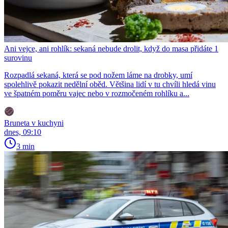
Ani vejce, ani rohlík: sekaná nebude drolit, když do masa přidáte 1
surovinu
Rozpadlá sekaná, která se pod nožem láme na drobky, umí
spolehlivě pokazit nedělní oběd. Většina lidí v tu chvíli hledá vinu
ve špatném poměru vajec nebo v rozmočeném rohlíku a...
Bruneta v kuchyni
dnes, 09:10
3 min