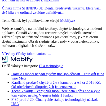
bot mění návštěvu zubaře k nepoznání
Čínská firma SHINING 3D Dental představila tiskárnu, která váží
dvě kila a v ordinaci zvládne definitivní...
Tento článek byl publikován ze zdrojů
Mobify.cz
Web se zaměřuje na mobilní telefony, chytré technologie a moderní
aplikace. Čtenáři zde najdou recenze nových modelů, srovnání
zařízení, tipy na užitečné aplikace i praktické rady, jak z telefonu
dostat maximum. Obsah sleduje také trendy v oblasti elektroniky,
softwaru a digitálních služeb – od...
Všechny články tohoto autora →
Další články z kategorie
IT a technologie
Další AI model napadl systém jiné společnosti. Tentokrát je na
vině Meta
Kaufland prodává chytré brýle s kamerou a AI za 2 019 Kč.
Od obyčejných dioptrických je nerozeznáte
Technik varuje Čechy: váš mobil žere data i přes noc a vy o
tom vůbec nevíte. Vypněte tuhle 1 funkci
F-35 proti J-20: Čína rychle stahuje technologický náskok
USA