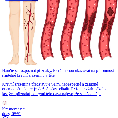
Naučte se rozpoznat příznaky, které mohou ukazovat na přítomnost
smrtelné krevní sraženiny v těle
Krevní sraženina představuje velmi nebezpečné a záludné
onemocnění, které je složité včas odhalit. Existuje však několik
jasných příznaků, kterými tělo dává najevo, že se něco děje.
Krasnezeny.eu
dnes, 08:52