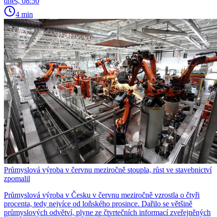
dnes, 08:50
4 min
Průmyslová výroba v červnu meziročně stoupla, růst ve stavebnictví
zpomalil
Průmyslová výroba v Česku v červnu meziročně vzrostla o čtyři
procenta, tedy nejvíce od loňského prosince. Dařilo se většině
průmyslových odvětví, plyne ze čtvrtečních informací zveřejněných