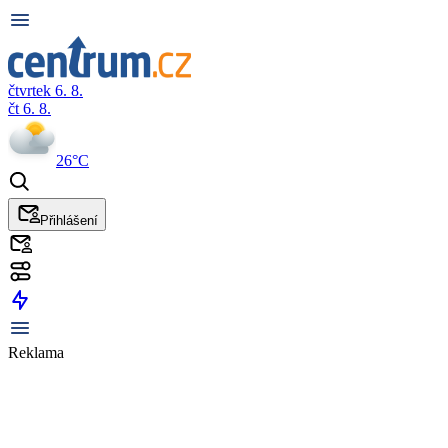
čtvrtek 6. 8.
čt 6. 8.
26°C
Přihlášení
Reklama