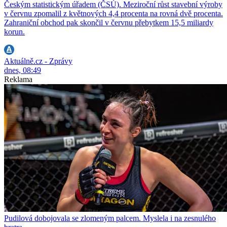
Českým statistickým úřadem (ČSÚ). Meziroční růst stavební výroby
v červnu zpomalil z květnových 4,4 procenta na rovná dvě procenta.
Zahraniční obchod pak skončil v červnu přebytkem 15,5 miliardy
korun.
Aktuálně.cz - Zprávy
dnes, 08:49
Reklama
Pudilová dobojovala se zlomeným palcem. Myslela i na zesnulého