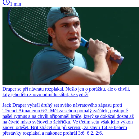
1 min
Draper se při návratu rozplakal. Nešlo jen o porážku, ale o chvíli,
kdy jeho tělo znovu odmítlo slíbit, že vydrží
Jack Draper vyhrál druhý set svého návratového zápasu proti
Térenci Atmanemu 6:2. Měl za sebou pomalý začátek, postupně
našel rytmus a na chvíli připomněl hráče, který se dokázal dostat až
na čtvrté místo světového žebříčku. Ve třetím setu však jeho výkon
znovu odešel. Brit ztrácel sílu při servisu, za stavu 1:4 se během
přestávky rozplakal a nakonec prohrál 3:6, 6:2, 2:6.