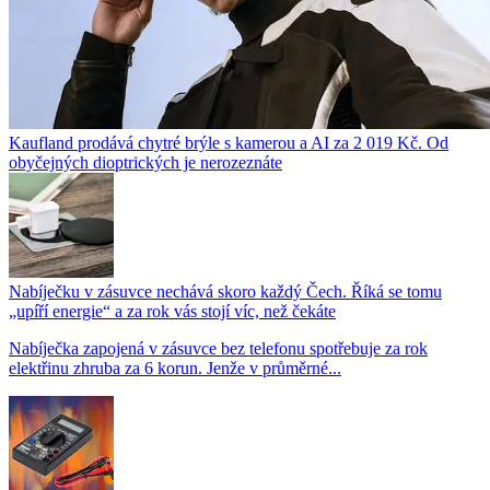
Kaufland prodává chytré brýle s kamerou a AI za 2 019 Kč. Od
obyčejných dioptrických je nerozeznáte
Nabíječku v zásuvce nechává skoro každý Čech. Říká se tomu
„upíří energie“ a za rok vás stojí víc, než čekáte
Nabíječka zapojená v zásuvce bez telefonu spotřebuje za rok
elektřinu zhruba za 6 korun. Jenže v průměrné...