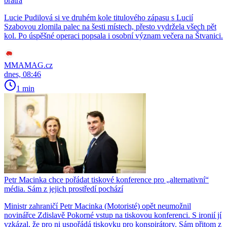
bratra
Lucie Pudilová si ve druhém kole titulového zápasu s Lucií
Szabovou zlomila palec na šesti místech, přesto vydržela všech pět
kol. Po úspěšné operaci popsala i osobní význam večera na Štvanici.
MMAMAG.cz
dnes, 08:46
1 min
Petr Macinka chce pořádat tiskové konference pro „alternativní“
média. Sám z jejich prostředí pochází
Ministr zahraničí Petr Macinka (Motoristé) opět neumožnil
novinářce Zdislavě Pokorné vstup na tiskovou konferenci. S ironií jí
vzkázal, že pro ni uspořádá tiskovku pro konspirátory. Sám přitom z