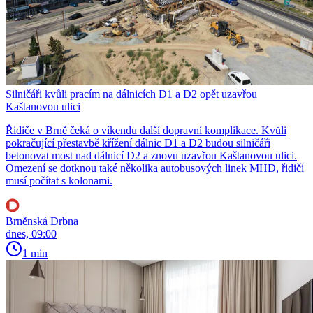
Silničáři kvůli pracím na dálnicích D1 a D2 opět uzavřou
Kaštanovou ulici
Řidiče v Brně čeká o víkendu další dopravní komplikace. Kvůli
pokračující přestavbě křížení dálnic D1 a D2 budou silničáři
betonovat most nad dálnicí D2 a znovu uzavřou Kaštanovou ulici.
Omezení se dotknou také několika autobusových linek MHD, řidiči
musí počítat s kolonami.
Brněnská Drbna
dnes, 09:00
1 min