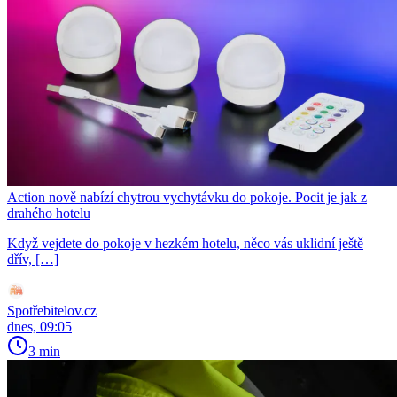
Action nově nabízí chytrou vychytávku do pokoje. Pocit je jak z
drahého hotelu
Když vejdete do pokoje v hezkém hotelu, něco vás uklidní ještě
dřív, […]
Spotřebitelov.cz
dnes, 09:05
3 min