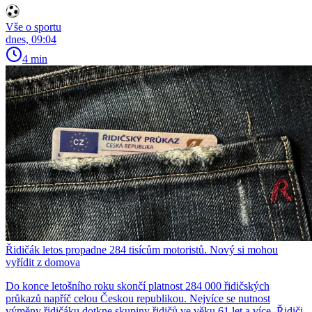
Vše o sportu
dnes, 09:04
4 min
Řidičák letos propadne 284 tisícům motoristů. Nový si mohou
vyřídit z domova
Do konce letošního roku skončí platnost 284 000 řidičských
průkazů napříč celou Českou republikou. Nejvíce se nutnost
výměny řidičáku dotkne skupiny řidičů ve věku 61 let a více. Řidiči