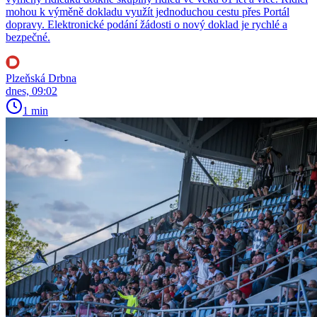
mohou k výměně dokladu využít jednoduchou cestu přes Portál
dopravy. Elektronické podání žádosti o nový doklad je rychlé a
bezpečné.
Plzeňská Drbna
dnes, 09:02
1 min