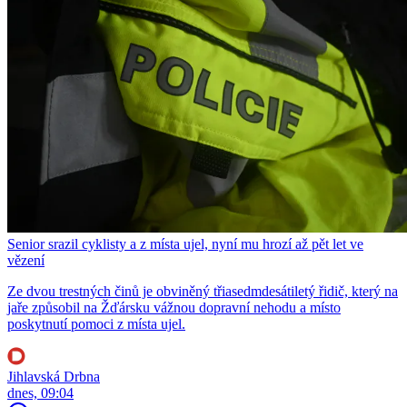
Senior srazil cyklisty a z místa ujel, nyní mu hrozí až pět let ve
vězení
Ze dvou trestných činů je obviněný třiasedmdesátiletý řidič, který na
jaře způsobil na Žďársku vážnou dopravní nehodu a místo
poskytnutí pomoci z místa ujel.
Jihlavská Drbna
dnes, 09:04