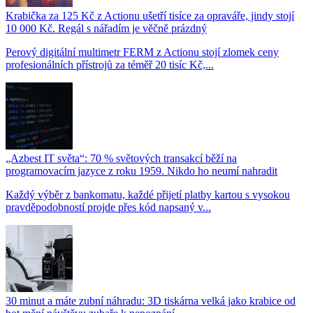
Krabička za 125 Kč z Actionu ušetří tisíce za opraváře, jindy stojí
10 000 Kč. Regál s nářadím je věčně prázdný
Perový digitální multimetr FERM z Actionu stojí zlomek ceny
profesionálních přístrojů za téměř 20 tisíc Kč,...
„Azbest IT světa“: 70 % světových transakcí běží na
programovacím jazyce z roku 1959. Nikdo ho neumí nahradit
Každý výběr z bankomatu, každé přijetí platby kartou s vysokou
pravděpodobností projde přes kód napsaný v...
30 minut a máte zubní náhradu: 3D tiskárna velká jako krabice od