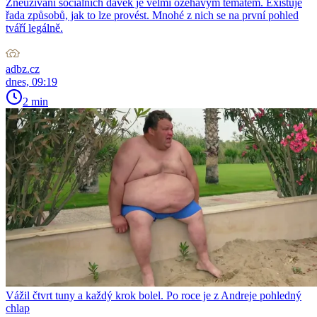
Zneužívání sociálních dávek je velmi ožehavým tématem. Existuje
řada způsobů, jak to lze provést. Mnohé z nich se na první pohled
tváří legálně.
adbz.cz
dnes, 09:19
2 min
Vážil čtvrt tuny a každý krok bolel. Po roce je z Andreje pohledný
chlap