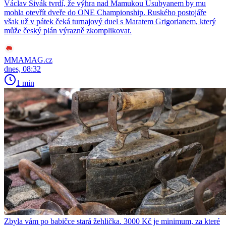
Václav Sivák tvrdí, že výhra nad Mamukou Usubyanem by mu
mohla otevřít dveře do ONE Championship. Ruského postojáře
však už v pátek čeká turnajový duel s Maratem Grigorianem, který
může český plán výrazně zkomplikovat.
MMAMAG.cz
dnes, 08:32
1 min
Zbyla vám po babičce stará žehlička. 3000 Kč je minimum, za které