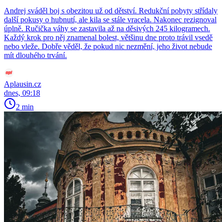
Andrej sváděl boj s obezitou už od dětství. Redukční pobyty střídaly
další pokusy o hubnutí, ale kila se stále vracela. Nakonec rezignoval
úplně. Ručička váhy se zastavila až na děsivých 245 kilogramech.
Každý krok pro něj znamenal bolest, většinu dne proto trávil vsedě
nebo vleže. Dobře věděl, že pokud nic nezmění, jeho život nebude
mít dlouhého trvání.
Aplausin.cz
dnes, 09:18
2 min