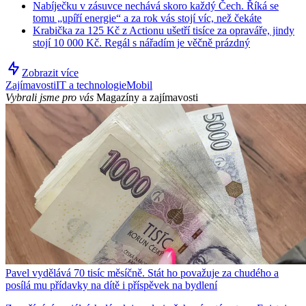
Nabíječku v zásuvce nechává skoro každý Čech. Říká se
tomu „upíří energie“ a za rok vás stojí víc, než čekáte
Krabička za 125 Kč z Actionu ušetří tisíce za opraváře, jindy
stojí 10 000 Kč. Regál s nářadím je věčně prázdný
Zobrazit více
Zajímavosti
IT a technologie
Mobil
Vybrali jsme pro vás
Magazíny a zajímavosti
Pavel vydělává 70 tisíc měsíčně. Stát ho považuje za chudého a
posílá mu přídavky na dítě i příspěvek na bydlení