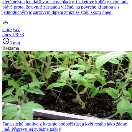
které nejsou jen další variací na placky. Cuketové kuličky mám ráda
právě proto, že uvnitř zůstanou vláčné, na povrchu křupnou a s
jednoduchým jogurtovým dipem zmizí ze stolu skoro hned.
Cooky.cz
dnes, 08:38
3 min
Reklama
Fantastické hnojivo z kvasnic podpoří růst a květ rostlin jako žádné
jiné. Připravit jej zvládne každý