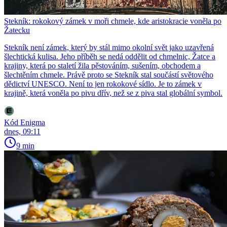
Stekník: rokokový zámek v moři chmele, kde aristokracie voněla po
Žatecku
Stekník není zámek, který by stál mimo okolní svět jako uzavřená
šlechtická kulisa. Jeho příběh se nedá oddělit od chmelnic, Žatce a
krajiny, která po staletí žila pěstováním, sušením, obchodem a
šlechtěním chmele. Právě proto se Stekník stal součástí světového
dědictví UNESCO. Není to jen rokokové sídlo. Je to zámek v
krajině, která voněla po pivu dřív, než se z piva stal globální symbol.
Kód Enigma
dnes, 09:11
9 min