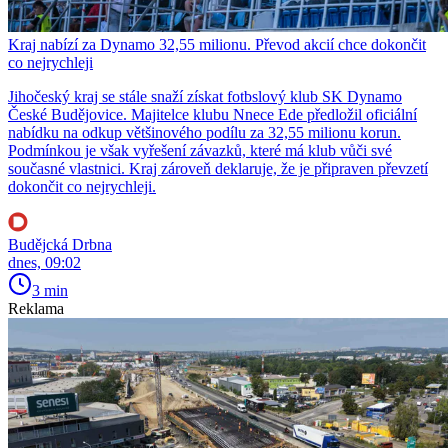
Kraj nabízí za Dynamo 32,55 milionu. Převod akcií chce dokončit
co nejrychleji
Jihočeský kraj se stále snaží získat fotbslový klub SK Dynamo
České Budějovice. Majitelce klubu Nnece Ede předložil oficiální
nabídku na odkup většinového podílu za 32,55 milionu korun.
Podmínkou je však vyřešení závazků, které má klub vůči své
současné vlastnici. Kraj zároveň deklaruje, že je připraven převzetí
dokončit co nejrychleji.
Budějcká Drbna
dnes, 09:02
3 min
Reklama