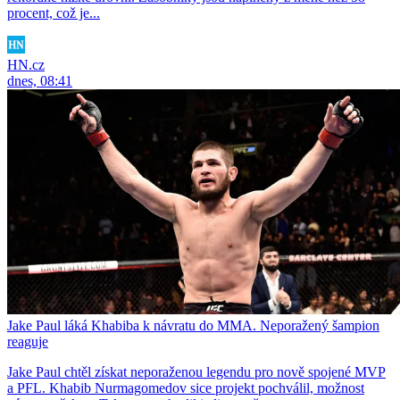
procent, což je...
HN.cz
dnes, 08:41
Jake Paul láká Khabiba k návratu do MMA. Neporažený šampion
reaguje
Jake Paul chtěl získat neporaženou legendu pro nově spojené MVP
a PFL. Khabib Nurmagomedov sice projekt pochválil, možnost