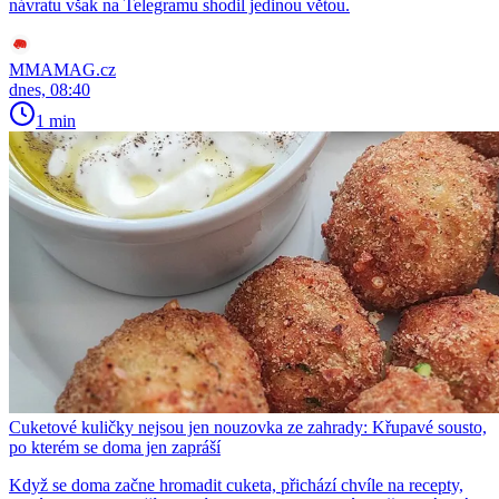
návratu však na Telegramu shodil jedinou větou.
MMAMAG.cz
dnes, 08:40
1 min
Cuketové kuličky nejsou jen nouzovka ze zahrady: Křupavé sousto,
po kterém se doma jen zapráší
Když se doma začne hromadit cuketa, přichází chvíle na recepty,