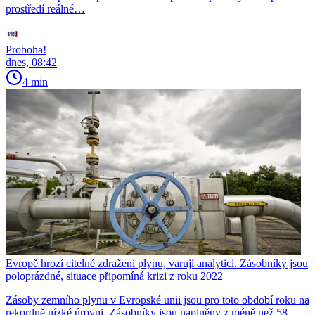
prostředí reálné…
Proboha!
dnes, 08:42
4 min
Evropě hrozí citelné zdražení plynu, varují analytici. Zásobníky jsou
poloprázdné, situace připomíná krizi z roku 2022
Zásoby zemního plynu v Evropské unii jsou pro toto období roku na
rekordně nízké úrovni. Zásobníky jsou naplněny z méně než 58