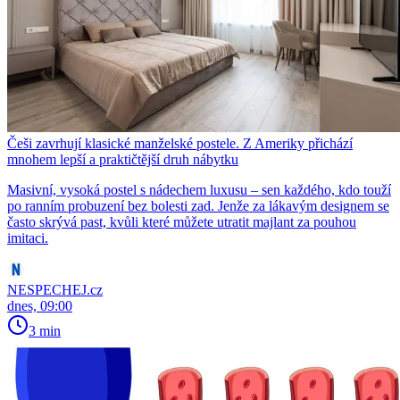
Češi zavrhují klasické manželské postele. Z Ameriky přichází
mnohem lepší a praktičtější druh nábytku
Masivní, vysoká postel s nádechem luxusu – sen každého, kdo touží
po ranním probuzení bez bolesti zad. Jenže za lákavým designem se
často skrývá past, kvůli které můžete utratit majlant za pouhou
imitaci.
NESPECHEJ.cz
dnes, 09:00
3 min