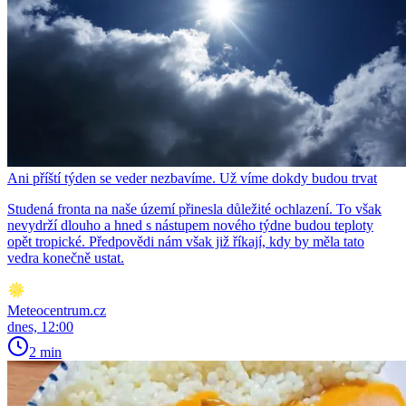
Ani příští týden se veder nezbavíme. Už víme dokdy budou trvat
Studená fronta na naše území přinesla důležité ochlazení. To však
nevydrží dlouho a hned s nástupem nového týdne budou teploty
opět tropické. Předpovědi nám však již říkají, kdy by měla tato
vedra konečně ustat.
Meteocentrum.cz
dnes, 12:00
2 min