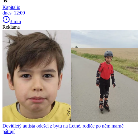
Kapitalio
dnes, 12:09
3 min
Reklama
Devítiletý autista odešel z bytu na Letné, rodiče po něm marně
pátrají