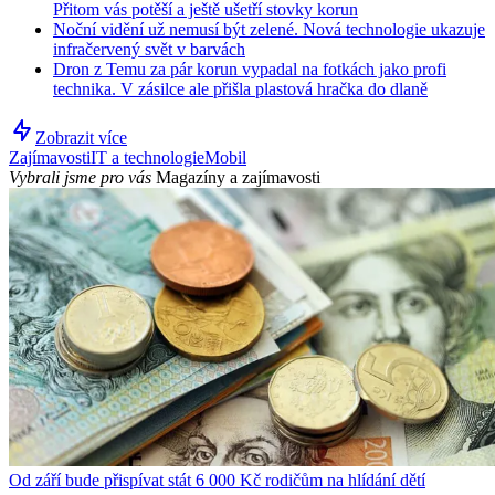
Přitom vás potěší a ještě ušetří stovky korun
Noční vidění už nemusí být zelené. Nová technologie ukazuje
infračervený svět v barvách
Dron z Temu za pár korun vypadal na fotkách jako profi
technika. V zásilce ale přišla plastová hračka do dlaně
Zobrazit více
Zajímavosti
IT a technologie
Mobil
Vybrali jsme pro vás
Magazíny a zajímavosti
Od září bude přispívat stát 6 000 Kč rodičům na hlídání dětí