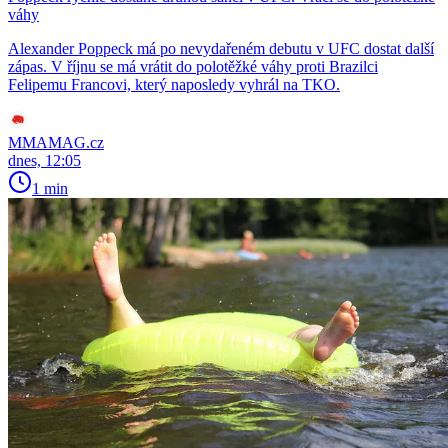
váhy
Alexander Poppeck má po nevydařeném debutu v UFC dostat další
zápas. V říjnu se má vrátit do polotěžké váhy proti Brazilci
Felipemu Francovi, který naposledy vyhrál na TKO.
MMAMAG.cz
dnes, 12:05
1 min