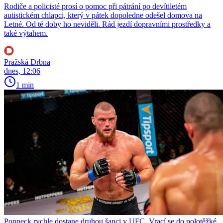
Rodiče a policisté prosí o pomoc při pátrání po devítiletém
autistickém chlapci, který v pátek dopoledne odešel domova na
Letné. Od té doby ho neviděli. Rád jezdí dopravními prostředky a
také výtahem.
Pražská Drbna
dnes, 12:06
1 min
Poppeck rychle dostane druhou šanci v UFC. Vrací se do polotěžké