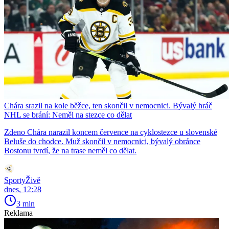
Chára srazil na kole běžce, ten skončil v nemocnici. Bývalý hráč
NHL se brání: Neměl na stezce co dělat
Zdeno Chára narazil koncem července na cyklostezce u slovenské
Beluše do chodce. Muž skončil v nemocnici, bývalý obránce
Bostonu tvrdí, že na trase neměl co dělat.
SportyŽivě
dnes, 12:28
3 min
Reklama