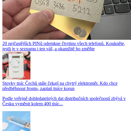
20 nejčastějších PINů odemkne čtvrtinu všech telefonů. Koukněte,
jestli je v seznamu i ten váš, a okamžitě ho změňte
Stovky tisíc Čechů stále čekají na chytrý elektroměr. Kdo chce
předběhnout frontu, zaplatí tisíce korun
Podle veřejně dohledatelných dat distribučních společností zbývá v
Česku vyměnit kolem 400 tisíc...