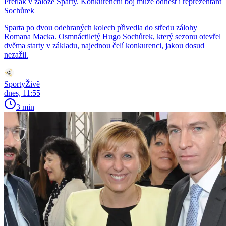
Přetlak v záloze Sparty. Konkurenční boj může odnést i reprezentant
Sochůrek
Sparta po dvou odehraných kolech přivedla do středu zálohy
Romana Macka. Osmnáctiletý Hugo Sochůrek, který sezonu otevřel
dvěma starty v základu, najednou čelí konkurenci, jakou dosud
nezažil.
SportyŽivě
dnes, 11:55
3 min