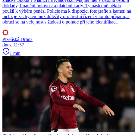
značky Škoda v Plánici na Klatovsku. Majitel měl v batohu osobní
doklady, finanční hotovost a platební karty. Ty následně někdo
použil k výběru peněz. Policie má k dispozici fotografie z kamer, na
nichž je zachycen muž důležitý pro trestní řízení v tomto případu, a
obrací se na veřejnost s žádostí o pomoc při jeho identifikaci.
Plzeňská Drbna
dnes, 11:57
1 min