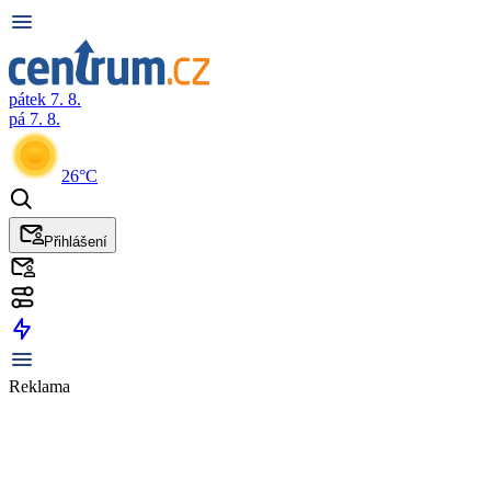
pátek 7. 8.
pá 7. 8.
26°C
Přihlášení
Reklama