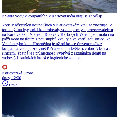
Kvalita vody v koupalištích v Karlovarském kraji se zhoršuje
Voda v některých koupalištích v Karlovarském kraji se zhoršuje. V
tomto týdnu hygienici kontrolovaly vodní plochy s provozovatelem
na Karlovarsku. V areálu Rolava v Karlových Varech je u mola i na
pláži voda na třetím z pěti stupňů kvality a ve vodě jsou sinice. Ve
Velkém rybníku u Hroznětína je už od konce července zákaz
koupání a voda je zde znečištěná vodním květem, chlorofylem-a a
sinicemi, špatná je i průhlednost, vyplývá z aktuálních údajů na
webových stránkách krajské hygienické stanice.
Karlovarská Drbna
dnes, 12:00
1 min