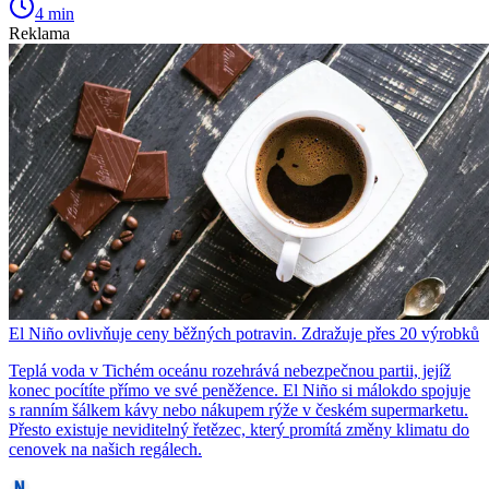
4 min
Reklama
El Niño ovlivňuje ceny běžných potravin. Zdražuje přes 20 výrobků
Teplá voda v Tichém oceánu rozehrává nebezpečnou partii, jejíž
konec pocítíte přímo ve své peněžence. El Niño si málokdo spojuje
s ranním šálkem kávy nebo nákupem rýže v českém supermarketu.
Přesto existuje neviditelný řetězec, který promítá změny klimatu do
cenovek na našich regálech.