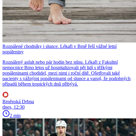
Rozpálené chodníky i slunce. Lékaři v Brně řeší vážné letní
popáleniny
Rozpálený asfalt nebo pár hodin bez stínu. Lékaři z Fakultní
nemocnice Brno letos už hospitalizovali pět lidí s těžkými
popáleninami chodidel, mezi nimi i roční dítě. Ošetřovali také
pacienty s vážnými popáleninami od slunce a varují, že podobných
případů během tropických dnů přibývá.
Brněnská Drbna
dnes, 12:30
2 min