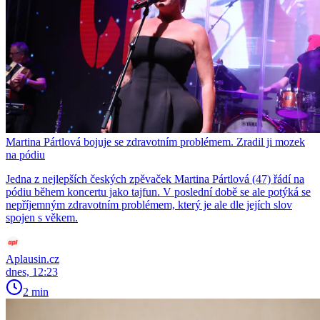
Martina Pártlová bojuje se zdravotním problémem. Zradil ji mozek
na pódiu
Jedna z nejlepších českých zpěvaček Martina Pártlová (47) řádí na
pódiu během koncertu jako tajfun. V poslední době se ale potýká se
nepříjemným zdravotním problémem, který je ale dle jejích slov
spojen s věkem.
Aplausin.cz
dnes, 12:23
2 min