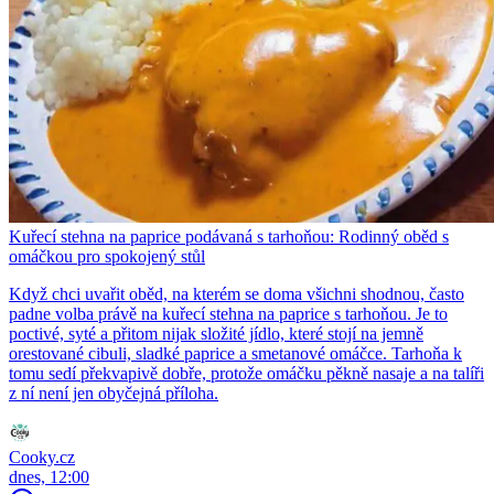
Kuřecí stehna na paprice podávaná s tarhoňou: Rodinný oběd s
omáčkou pro spokojený stůl
Když chci uvařit oběd, na kterém se doma všichni shodnou, často
padne volba právě na kuřecí stehna na paprice s tarhoňou. Je to
poctivé, syté a přitom nijak složité jídlo, které stojí na jemně
orestované cibuli, sladké paprice a smetanové omáčce. Tarhoňa k
tomu sedí překvapivě dobře, protože omáčku pěkně nasaje a na talíři
z ní není jen obyčejná příloha.
Cooky.cz
dnes, 12:00