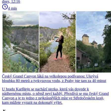
dnes, 12:16
4 min
Český Grand Canyon láká na velkolepou podívanou: Ukrývá
hloubku 80 metrů a tyrkysovou vodu, z Prahy jste tam za 40 minut
U hradu Karlštejn se nachází stezka, která vás dovede k
nádhernému místu, o němž neví každý. Přezdívá se mu český Grand
Canyon a je to jedno z nejkrásnějších míst ve Středočeském kraji,
kam můžete vyrazit na dokonalý výlet.