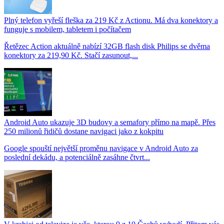
Plný telefon vyřeší fleška za 219 Kč z Actionu. Má dva konektory a
funguje s mobilem, tabletem i počítačem
Řetězec Action aktuálně nabízí 32GB flash disk Philips se dvěma
konektory za 219,90 Kč. Stačí zasunout,...
Android Auto ukazuje 3D budovy a semafory přímo na mapě. Přes
250 milionů řidičů dostane navigaci jako z kokpitu
Google spouští největší proměnu navigace v Android Auto za
poslední dekádu, a potenciálně zasáhne čtvrt...