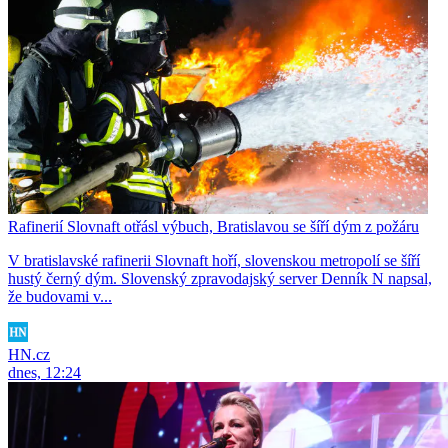
Rafinerií Slovnaft otřásl výbuch, Bratislavou se šíří dým z požáru
V bratislavské rafinerii Slovnaft hoří, slovenskou metropolí se šíří
hustý černý dým. Slovenský zpravodajský server Denník N napsal,
že budovami v...
HN.cz
dnes, 12:24