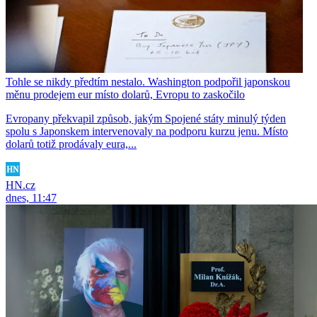
Tohle se nikdy předtím nestalo. Washington podpořil japonskou
měnu prodejem eur místo dolarů, Evropu to zaskočilo
Evropany překvapil způsob, jakým Spojené státy minulý týden
spolu s Japonskem intervenovaly na podporu kurzu jenu. Místo
dolarů totiž prodávaly eura,...
HN.cz
dnes, 11:47