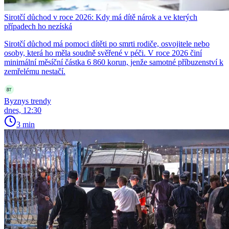
Sirotčí důchod v roce 2026: Kdy má dítě nárok a ve kterých
případech ho nezíská
Sirotčí důchod má pomoci dítěti po smrti rodiče, osvojitele nebo
osoby, která ho měla soudně svěřené v péči. V roce 2026 činí
minimální měsíční částka 6 860 korun, jenže samotné příbuzenství k
zemřelému nestačí.
Byznys trendy
dnes, 12:30
3 min