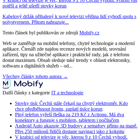
V krabici od televize je věc, kterou 9 z 10 Čechů vyhodí. Přitom vás
potěší a ještě ušetří stovky korun
Kabelový držák přibalený k nové televizi většina lidí vyhodí spolu s
polystyrenem. Přitom nahrazuje...
Tento článek byl publikován ze zdrojů
Mobify.cz
Web se zaměřuje na mobilní telefony, chytré technologie a moderní
aplikace. Čtenáři zde najdou recenze nových modelů, srovnání
zařízení, tipy na užitečné aplikace i praktické rady, jak z telefonu
dostat maximum. Obsah sleduje také trendy v oblasti elektroniky,
softwaru a digitálních služeb – od...
Všechny články tohoto autora →
Další články z kategorie
IT a technologie
Stovky tisíc Čechů stále čekají na chytrý elektroměr. Kdo
chce předběhnout frontu, zaplatí tisíce korun
Plný telefon vyřeší fleška za 219 Kč z Actionu. Má dva
konektory a funguje s mobilem, tabletem i počítačem
Android Auto ukazuje 3D budovy a semafory přímo na mapě.
Přes 250 milionů řidičů dostane navigaci jako z kokpitu
V krabici od televize je věc, kterou 9 z 10 Čechů vyhodí.