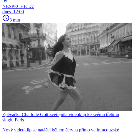
NESPECHEJ.cz
dnes, 12:00
3 min
Zpěvačka Charlotte Gott zveřejnila videoklip ke svému třetímu
singlu Paris
Nový videoklip se natáčel během června přímo ve francouzské