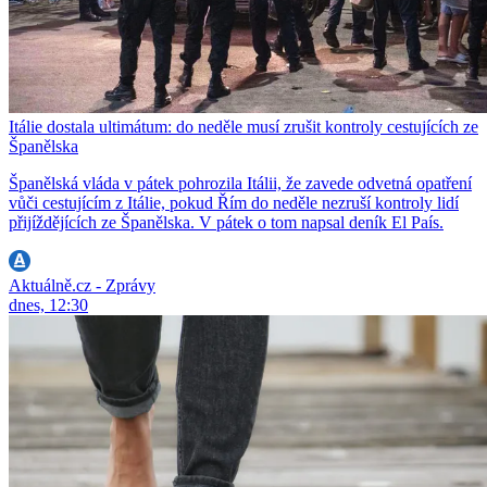
Itálie dostala ultimátum: do neděle musí zrušit kontroly cestujících ze
Španělska
Španělská vláda v pátek pohrozila Itálii, že zavede odvetná opatření
vůči cestujícím z Itálie, pokud Řím do neděle nezruší kontroly lidí
přijíždějících ze Španělska. V pátek o tom napsal deník El País.
Aktuálně.cz - Zprávy
dnes, 12:30