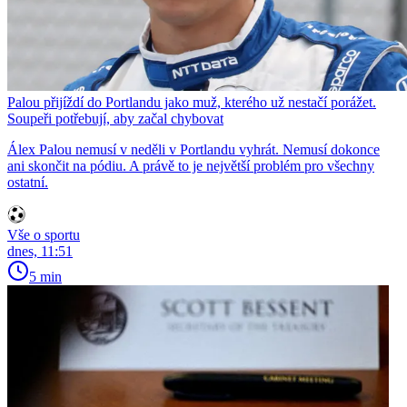
Palou přijíždí do Portlandu jako muž, kterého už nestačí porážet.
Soupeři potřebují, aby začal chybovat
Álex Palou nemusí v neděli v Portlandu vyhrát. Nemusí dokonce
ani skončit na pódiu. A právě to je největší problém pro všechny
ostatní.
Vše o sportu
dnes, 11:51
5 min