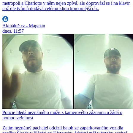
metropoli a Charlotte v něm nejen zpívá, ale doprovází se i na klavír,
což dle tvůrců dodává celému klipu komornější ráz.
Aktuálně.cz - Magazín
dnes, 11:57
Policie hledá neznámého muže z kamerového záznamu a žádá o
pomoc veřejnost
Zatím neznámý pachatel odcizil batoh ze zaparkovaného vozidla