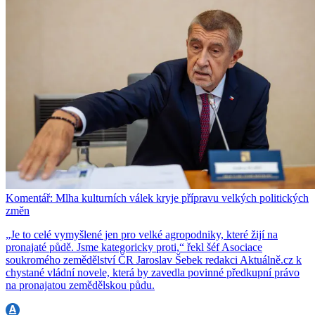
Komentář: Mlha kulturních válek kryje přípravu velkých politických
změn
„Je to celé vymyšlené jen pro velké agropodniky, které žijí na
pronajaté půdě. Jsme kategoricky proti,“ řekl šéf Asociace
soukromého zemědělství ČR Jaroslav Šebek redakci Aktuálně.cz k
chystané vládní novele, která by zavedla povinné předkupní právo
na pronajatou zemědělskou půdu.