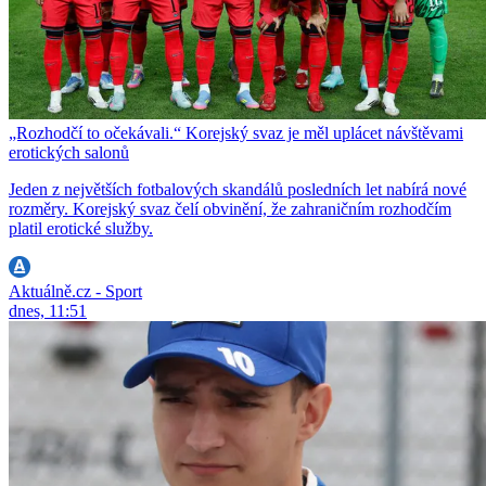
„Rozhodčí to očekávali.“ Korejský svaz je měl uplácet návštěvami
erotických salonů
Jeden z největších fotbalových skandálů posledních let nabírá nové
rozměry. Korejský svaz čelí obvinění, že zahraničním rozhodčím
platil erotické služby.
Aktuálně.cz - Sport
dnes, 11:51