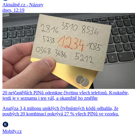
Aktuálně.cz - Názory
dnes, 12:19
20 nejčastějších PINů odemkne čtvrtinu všech telefonů. Koukněte,
jestli je v seznamu i ten váš, a okamžitě ho změňte
Analýza 3,4 milionu uniklých čtyřmístných kódů odhalila, že
pouhých 20 kombinací pokrývá 27 % všech PINů ve vzorku.
Mobify.cz