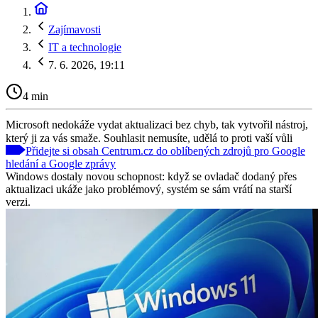
Zajímavosti
IT a technologie
7. 6. 2026, 19:11
4 min
Microsoft nedokáže vydat aktualizaci bez chyb, tak vytvořil nástroj,
který ji za vás smaže. Souhlasit nemusíte, udělá to proti vaší vůli
Přidejte si obsah Centrum.cz do oblíbených zdrojů pro Google
hledání a Google zprávy
Windows dostaly novou schopnost: když se ovladač dodaný přes
aktualizaci ukáže jako problémový, systém se sám vrátí na starší
verzi.