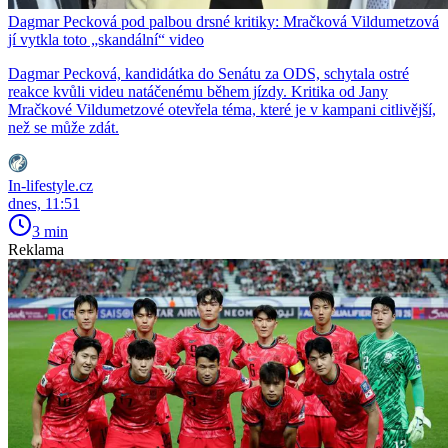
Dagmar Pecková pod palbou drsné kritiky: Mračková Vildumetzová
jí vytkla toto „skandální“ video
Dagmar Pecková, kandidátka do Senátu za ODS, schytala ostré
reakce kvůli videu natáčenému během jízdy. Kritika od Jany
Mračkové Vildumetzové otevřela téma, které je v kampani citlivější,
než se může zdát.
In-lifestyle.cz
dnes, 11:51
3 min
Reklama