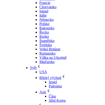
Francie
Chorvatsko
Island
Itálie
Německo
Polsko
Rakousko
Řecko
Rusko
Španělsko
Švédsko
Velká Británie
Rumunsko
Válka na Ukrajině
Maďarsko
Svět
USA
Blízký východ
Izrael
Palestina
Asie
Čína
Jižní Korea