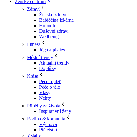
Ženské centrum
Zdraví
Ženské zdraví
Babiččina lékárna
Hubnutí
Duševní zdraví
Wellbeing
Fitness
Jóga a pilates
Módní trendy
Aktuální trendy
Doplňky
Krása
Péče o pleť
Péče o tělo
Vlasy
Nehty
Příběhy ze života
Inspirativní ženy
Rodina & komunita
Výchova
Přátelství
Vztahy