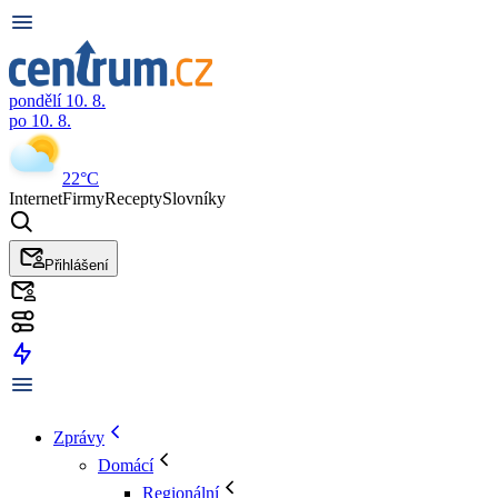
pondělí 10. 8.
po 10. 8.
22°C
Internet
Firmy
Recepty
Slovníky
Přihlášení
Zprávy
Domácí
Regionální