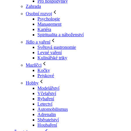
Pro hospodyňky
Zahrada
Osobní rozvoj
Psychologie
Management
Kariéra
Spiritualita a náboženství
Jídlo a vaření
Světová gastronomie
Levné vaření
Kulinářské triky
Mazlíčci
Kočky
Pejskové
Hobby
Modelářství
Včelařství
Rybaření
Letectví
Automobilismus
Adrenalin
Sběratelství
Houbaření