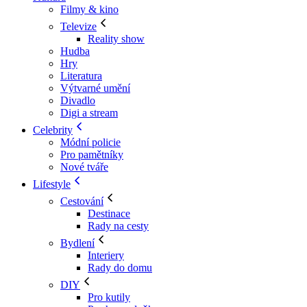
Filmy & kino
Televize
Reality show
Hudba
Hry
Literatura
Výtvarné umění
Divadlo
Digi a stream
Celebrity
Módní policie
Pro pamětníky
Nové tváře
Lifestyle
Cestování
Destinace
Rady na cesty
Bydlení
Interiery
Rady do domu
DIY
Pro kutily