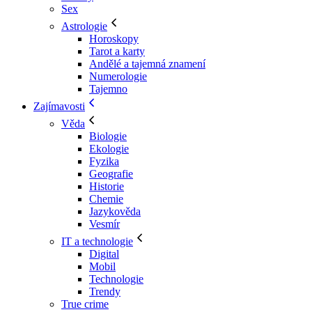
Sex
Astrologie
Horoskopy
Tarot a karty
Andělé a tajemná znamení
Numerologie
Tajemno
Zajímavosti
Věda
Biologie
Ekologie
Fyzika
Geografie
Historie
Chemie
Jazykověda
Vesmír
IT a technologie
Digital
Mobil
Technologie
Trendy
True crime