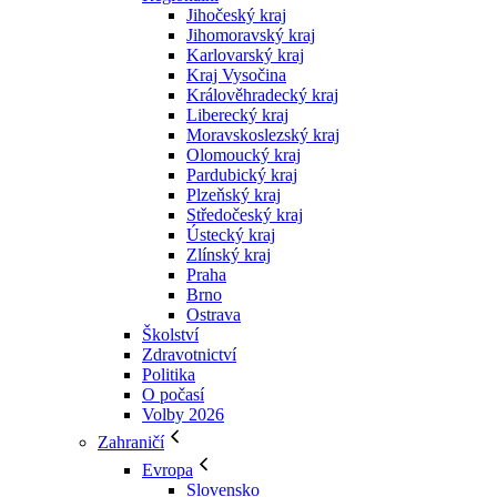
Jihočeský kraj
Jihomoravský kraj
Karlovarský kraj
Kraj Vysočina
Králověhradecký kraj
Liberecký kraj
Moravskoslezský kraj
Olomoucký kraj
Pardubický kraj
Plzeňský kraj
Středočeský kraj
Ústecký kraj
Zlínský kraj
Praha
Brno
Ostrava
Školství
Zdravotnictví
Politika
O počasí
Volby 2026
Zahraničí
Evropa
Slovensko