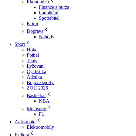
Ekonomika
Finance a burza
Podnikání
Spotřebitel
Krimi
Doprava
Nehody
Sport
Hokej
Fotbal
Tenis
Lyžování
Cyklistika
Atletika
Bojové sporty
ZOH 2026
Basketbal
NBA
Motosport
F1
Auto-moto
Elektromobily
Kultura