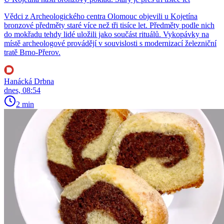
Vědci z Archeologického centra Olomouc objevili u Kojetína
bronzové předměty staré více než tři tisíce let. Předměty podle nich
do mokřadu tehdy lidé uložili jako součást rituálů. Vykopávky na
místě archeologové provádějí v souvislosti s modernizací železniční
tratě Brno-Přerov.
Hanácká Drbna
dnes, 08:54
2 min