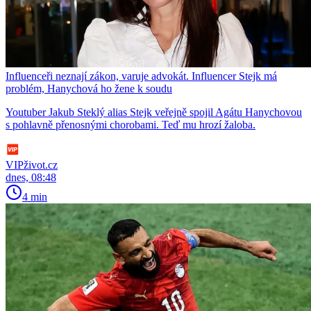
Influenceři neznají zákon, varuje advokát. Influencer Stejk má
problém, Hanychová ho žene k soudu
Youtuber Jakub Steklý alias Stejk veřejně spojil Agátu Hanychovou
s pohlavně přenosnými chorobami. Teď mu hrozí žaloba.
VIPživot.cz
dnes, 08:48
4 min