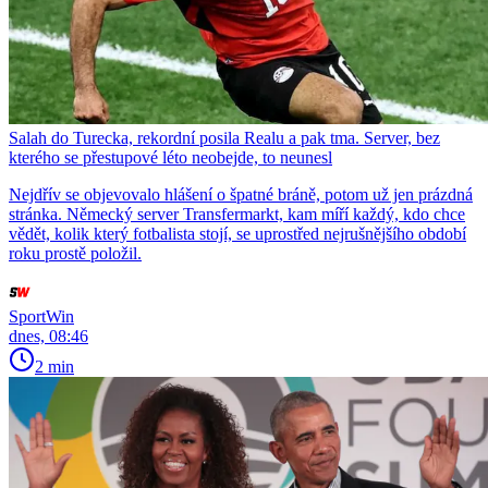
Salah do Turecka, rekordní posila Realu a pak tma. Server, bez
kterého se přestupové léto neobejde, to neunesl
Nejdřív se objevovalo hlášení o špatné bráně, potom už jen prázdná
stránka. Německý server Transfermarkt, kam míří každý, kdo chce
vědět, kolik který fotbalista stojí, se uprostřed nejrušnějšího období
roku prostě položil.
SportWin
dnes, 08:46
2 min