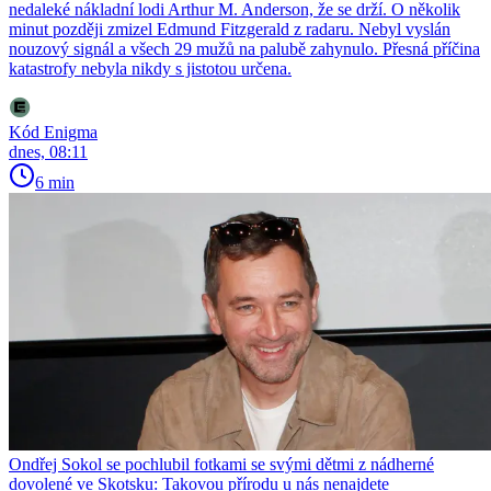
nedaleké nákladní lodi Arthur M. Anderson, že se drží. O několik
minut později zmizel Edmund Fitzgerald z radaru. Nebyl vyslán
nouzový signál a všech 29 mužů na palubě zahynulo. Přesná příčina
katastrofy nebyla nikdy s jistotou určena.
Kód Enigma
dnes, 08:11
6 min
Ondřej Sokol se pochlubil fotkami se svými dětmi z nádherné
dovolené ve Skotsku: Takovou přírodu u nás nenajdete