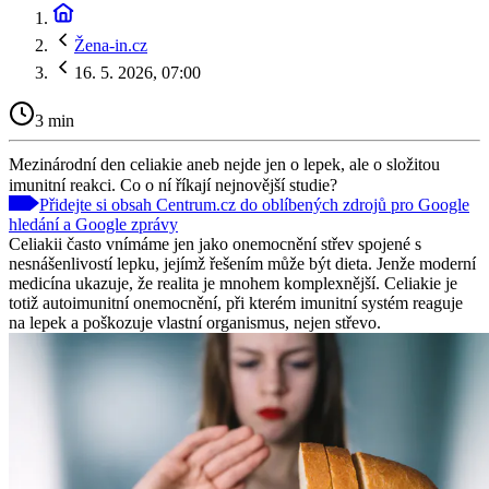
Žena-in.cz
16. 5. 2026, 07:00
3 min
Mezinárodní den celiakie aneb nejde jen o lepek, ale o složitou
imunitní reakci. Co o ní říkají nejnovější studie?
Přidejte si obsah Centrum.cz do oblíbených zdrojů pro Google
hledání a Google zprávy
Celiakii často vnímáme jen jako onemocnění střev spojené s
nesnášenlivostí lepku, jejímž řešením může být dieta. Jenže moderní
medicína ukazuje, že realita je mnohem komplexnější. Celiakie je
totiž autoimunitní onemocnění, při kterém imunitní systém reaguje
na lepek a poškozuje vlastní organismus, nejen střevo.