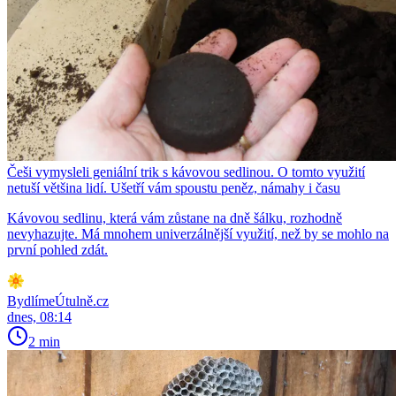
Češi vymysleli geniální trik s kávovou sedlinou. O tomto využití
netuší většina lidí. Ušetří vám spoustu peněz, námahy i času
Kávovou sedlinu, která vám zůstane na dně šálku, rozhodně
nevyhazujte. Má mnohem univerzálnější využití, než by se mohlo na
první pohled zdát.
BydlímeÚtulně.cz
dnes, 08:14
2 min