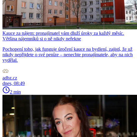
Kauce za nájem: pronajímatel vám dluží úroky za každý měsíc.
Většina nájemníků si o ně nikdy neřekne
Pochopení toho, jak funguje úročení kauce na bydlení, zajistí, že už
nikdy nepřijdete o své peníze – nenechte pronajímatele, aby na nich
vydělal.
adbz.cz
dnes, 08:49
2 min