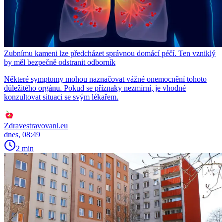
Zubnímu kameni lze předcházet správnou domácí péčí. Ten vzniklý
by měl bezpečně odstranit odborník
Některé symptomy mohou naznačovat vážné onemocnění tohoto
důležitého orgánu. Pokud se příznaky nezmírní, je vhodné
konzultovat situaci se svým lékařem.
Zdravestravovani.eu
dnes, 08:49
2 min