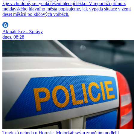
žije v chudobě, se rychlá řešení hledají těžko. V reportáži přímo z
moldavského hlavního města popisujeme, jak vypadá situace v zemi
deset měsíců po klíčových volbách.
Aktuálně.cz - Zprávy
dnes, 08:28
Tragická nehoda u Horusic. Motorkář svým zraněním podlehl