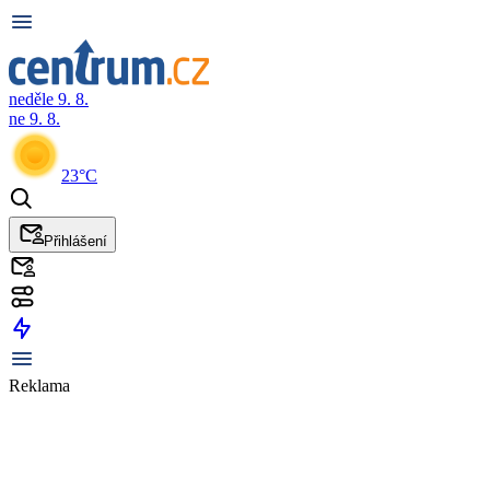
neděle 9. 8.
ne 9. 8.
23°C
Přihlášení
Reklama