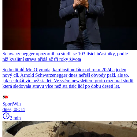
Schwarzenegger upozornil na studii se 103 tisíci účastníky, podle
níž kvalitní strava přidá až tři roky života
Sedm titulů Mr. Olympia, kardiostimulátor od roku 2024 a jeden
nový cíl. Arnold Schwarzenegger dnes neřeší obvody paží, ale to,
jak se dožít víc než sta let. Ve svém newsletteru proto rozebral studii,
která sledovala stravu více než sta tisíc lidí po dobu deseti let.
SportWin
dnes, 08:14
2 min