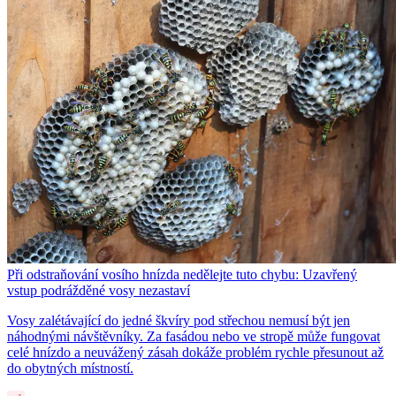
Při odstraňování vosího hnízda nedělejte tuto chybu: Uzavřený
vstup podrážděné vosy nezastaví
Vosy zalétávající do jedné škvíry pod střechou nemusí být jen
náhodnými návštěvníky. Za fasádou nebo ve stropě může fungovat
celé hnízdo a neuvážený zásah dokáže problém rychle přesunout až
do obytných místností.