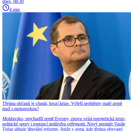
dnes, 08:30
4 min
Třetina občanů je chudá, hrozí krize. Vyřeší problémy malé země
muž s motorovkou?
Moldavsko, nejchudší země Evropy, znovu svírá energetická krize,
politické spory i rostoucí nedůvěra veřejnosti. Nový premiér Vasile
Tofan slibuje liberální reformy. Jenže v zemi, kde třetina obyvatel