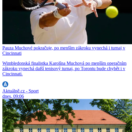
Pauza Muchové pokračuje, po menším zákroku vynechá i turnaj v
Cincinnati
Wimbledonská finalistka Karolína Muchová po menším operačním
zákroku vynechá další tenisový turnaj, po Torontu bude chybět i v
Cincinnati.
Aktuálně.cz - Sport
dnes, 09:06