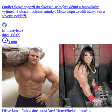
Ondřej Sokol vyrazil do Skotska se svými dětmi a fanouškům
výjimečně ukázal rodinné snímky. Místo tropů zvolili útesy, vítr a
severní pobřeží.
In-lifestyle.cz
dnes, 08:09
3 min
Dříve lámal činky, dnes nosí šaty! Neuvěřitelná proměna