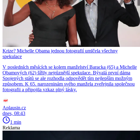
Krize? Michelle Obama jednou fotografií umlčela všechny
spekulace
V posledních měsících se kolem manželství Baracka (65) a Michelle
Obamových (62) šířily nejrůznější spekulace. Bývalá první dáma
Spojených států se ale rozhodla odpovědět tím nejlepším možným
způsobem. K 65. narozeninám svého manžela zveřejnila společnou
fotografii a připojila vzkaz plný lásky.
Aplausin.cz
dnes, 08:43
1 min
Reklama