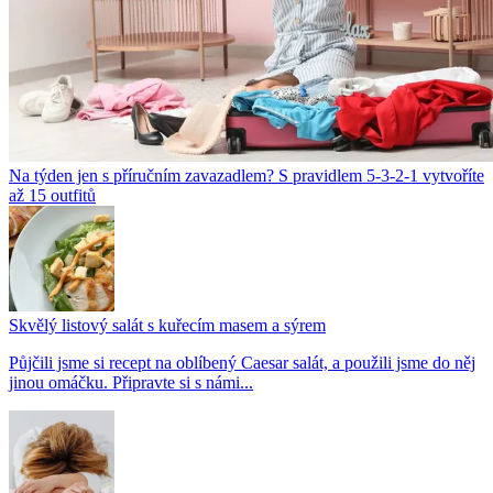
Na týden jen s příručním zavazadlem? S pravidlem 5-3-2-1 vytvoříte
až 15 outfitů
Skvělý listový salát s kuřecím masem a sýrem
Půjčili jsme si recept na oblíbený Caesar salát, a použili jsme do něj
jinou omáčku. Připravte si s námi...