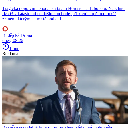
Tragická dopravní nehoda se stala u Horusic na Táborsku. Na silnici
II/603 v katastru obce došlo k nehodě, při které utrpěl motorkář
zranění, kterým na místě podlehl.
Budějcká Drbna
dnes, 08:26
1 min
Reklama
Rakušan si podal Schillerovou, ze které udělal terč potupného