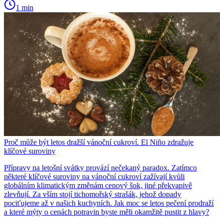
1 min
Proč může být letos dražší vánoční cukroví. El Niño zdražuje
klíčové suroviny
Přípravy na letošní svátky provází nečekaný paradox. Zatímco
některé klíčové suroviny na vánoční cukroví zažívají kvůli
globálním klimatickým změnám cenový šok, jiné překvapivě
zlevňují. Za vším stojí tichomořský strašák, jehož dopady
pociťujeme až v našich kuchyních. Jak moc se letos pečení prodraží
a které mýty o cenách potravin byste měli okamžitě pustit z hlavy?