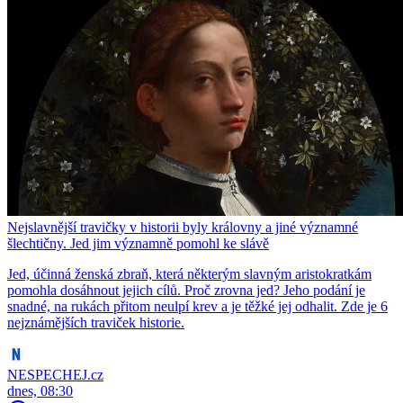
Nejslavnější travičky v historii byly královny a jiné významné
šlechtičny. Jed jim významně pomohl ke slávě
Jed, účinná ženská zbraň, která některým slavným aristokratkám
pomohla dosáhnout jejich cílů. Proč zrovna jed? Jeho podání je
snadné, na rukách přitom neulpí krev a je těžké jej odhalit. Zde je 6
nejznámějších traviček historie.
NESPECHEJ.cz
dnes, 08:30