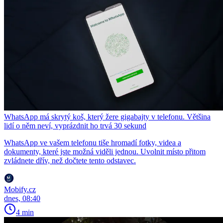
WhatsApp má skrytý koš, který žere gigabajty v telefonu. Většina
lidí o něm neví, vyprázdnit ho trvá 30 sekund
WhatsApp ve vašem telefonu tiše hromadí fotky, videa a
dokumenty, které jste možná viděli jednou. Uvolnit místo přitom
zvládnete dřív, než dočtete tento odstavec.
Mobify.cz
dnes, 08:40
4 min