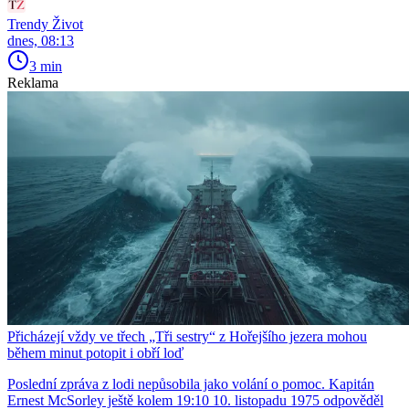
Trendy Život
dnes, 08:13
3 min
Reklama
Přicházejí vždy ve třech „Tři sestry“ z Hořejšího jezera mohou
během minut potopit i obří loď
Poslední zpráva z lodi nepůsobila jako volání o pomoc. Kapitán
Ernest McSorley ještě kolem 19:10 10. listopadu 1975 odpověděl