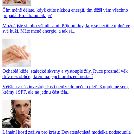
Čím méně děláte, když cítíte nízkou energii, tím těžší vám všechno
připadá. Proč tomu tak je?
Možná jste si toho všimli sami. Přijdou dny, kdy se necítíte úplně ve
své kůži. Máte méně energie, a tak si...
Ochablá kůže, stařecké skvrny a vystouplé žíly. Ruce prozradí věk
dřív než obličej, krém na jejich omlazení nestačí
Většina z nás investuje čas i peníze do péče o pleť. Kupujeme séra,
krémy i SPF, ale na jednu část těla...
Lámání kostí zaživa pro krásu: Devatenáctiletá modelka podstoupila