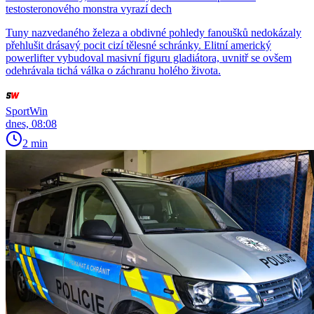
testosteronového monstra vyrazí dech
Tuny nazvedaného železa a obdivné pohledy fanoušků nedokázaly
přehlušit drásavý pocit cizí tělesné schránky. Elitní americký
powerlifter vybudoval masivní figuru gladiátora, uvnitř se ovšem
odehrávala tichá válka o záchranu holého života.
SportWin
dnes, 08:08
2 min