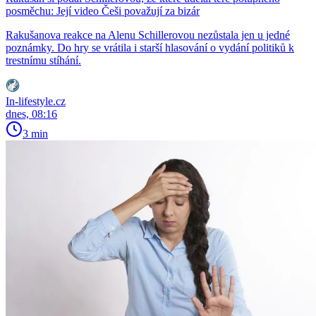
posměchu: Její video Češi považují za bizár
Rakušanova reakce na Alenu Schillerovou nezůstala jen u jedné
poznámky. Do hry se vrátila i starší hlasování o vydání politiků k
trestnímu stíhání.
In-lifestyle.cz
dnes, 08:16
3 min