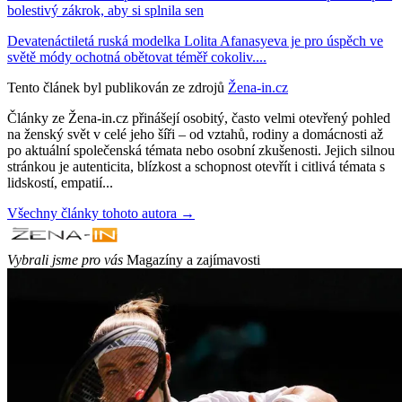
bolestivý zákrok, aby si splnila sen
Devatenáctiletá ruská modelka Lolita Afanasyeva je pro úspěch ve
světě módy ochotná obětovat téměř cokoliv....
Tento článek byl publikován ze zdrojů
Žena-in.cz
Články ze Žena-in.cz přinášejí osobitý, často velmi otevřený pohled
na ženský svět v celé jeho šíři – od vztahů, rodiny a domácnosti až
po aktuální společenská témata nebo osobní zkušenosti. Jejich silnou
stránkou je autenticita, blízkost a schopnost otevřít i citlivá témata s
lidskostí, empatií...
Všechny články tohoto autora →
Vybrali jsme pro vás
Magazíny a zajímavosti