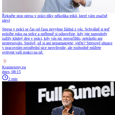
Řekněte stop stresu v práci díky několika triků, které vám značně
uleví
Stresu v práci se čas od času nevyhne žádná z vás. Schválně si teď
položte ruku na srdce a upřímně si odpovězte, kdy jste naposledy
zažily klidný den v práci, kdy vás nic nerozčílilo, netrápilo ani
nestresovalo. Správě, už si ani nepamatujete, viďte? Stresové situace
v pracovním prostřední sice neovlivníte, ale rozhodně můžete
ovlivnit vaší reakci na ně.
Krasnezeny.eu
dnes, 08:15
2 min