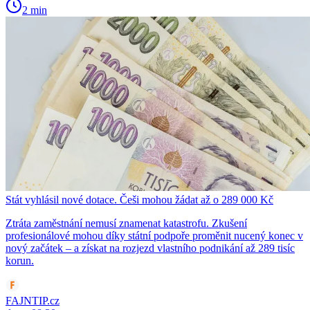
2 min
Stát vyhlásil nové dotace. Češi mohou žádat až o 289 000 Kč
Ztráta zaměstnání nemusí znamenat katastrofu. Zkušení
profesionálové mohou díky státní podpoře proměnit nucený konec v
nový začátek – a získat na rozjezd vlastního podnikání až 289 tisíc
korun.
FAJNTIP.cz