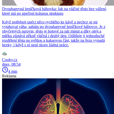
Dvoubarevná hrníčková bábovka: Jak na vláčné těsto bez vážení,
které má po upečení krásnou strukturu
Když potřebuji upéct něco rychlého ke kávě a nechce se mi
vytahovat váha, sahám po dvoubarevné hrníčkové bábovce. Je z
obyčejných surovin, těsto je hotové za pár minut a díky oleji a
mléku zůstává pěkně vláčná i druhý den. Odlišuje ji jednoduché
rozdělení těsta na světlou a kakaovou část, takže na řezu vypadá
hezky, i když s ní není skoro žádná práce.
Cooky.cz
dnes, 08:54
4 min
Reklama