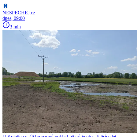
NESPECHEJ.cz
dnes, 09:00
3 min
U Kojetína našli bronzový poklad. Starý je přes tři tisíce let