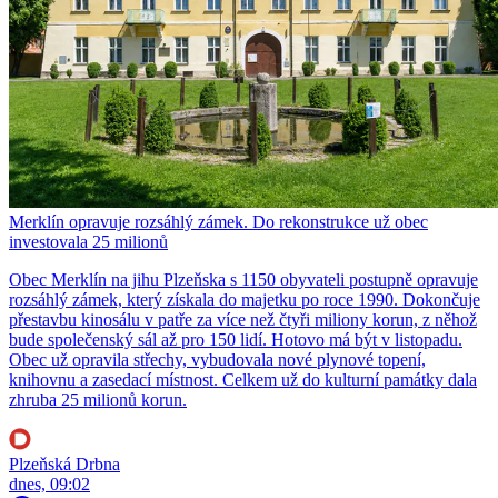
Merklín opravuje rozsáhlý zámek. Do rekonstrukce už obec
investovala 25 milionů
Obec Merklín na jihu Plzeňska s 1150 obyvateli postupně opravuje
rozsáhlý zámek, který získala do majetku po roce 1990. Dokončuje
přestavbu kinosálu v patře za více než čtyři miliony korun, z něhož
bude společenský sál až pro 150 lidí. Hotovo má být v listopadu.
Obec už opravila střechy, vybudovala nové plynové topení,
knihovnu a zasedací místnost. Celkem už do kulturní památky dala
zhruba 25 milionů korun.
Plzeňská Drbna
dnes, 09:02