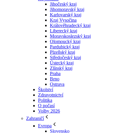
Jihočeský kraj
Jihomoravský kraj
Karlovarský kraj
Kraj Vysočina
Králověhradecký kraj
Liberecký kraj
Moravskoslezský kraj
Olomoucký kraj
Pardubický kraj
Plzeňský kraj
Středočeský kraj
Ústecký kraj
Zlínský kraj
Praha
Brno
Ostrava
Školství
Zdravotnictví
Politika
O počasí
Volby 2026
Zahraničí
Evropa
Slovensko