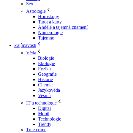
Sex
Astrologie
Horoskopy
Tarot a karty
Andělé a tajemná znamení
Numerologie
Tajemno
Zajímavosti
Věda
Biologie
Ekologie
Fyzika
Geografie
Historie
Chemie
Jazykověda
Vesmír
IT a technologie
Digital
Mobil
Technologie
Trendy
True crime