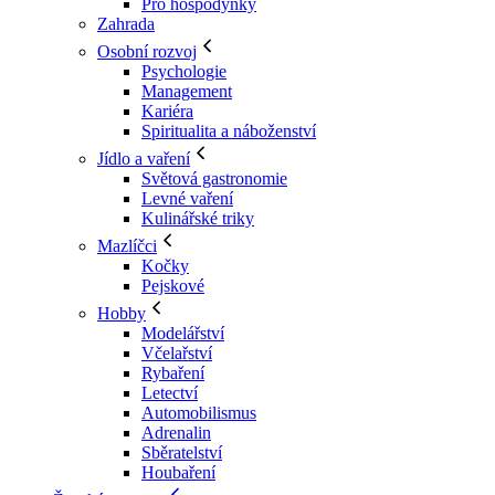
Pro hospodyňky
Zahrada
Osobní rozvoj
Psychologie
Management
Kariéra
Spiritualita a náboženství
Jídlo a vaření
Světová gastronomie
Levné vaření
Kulinářské triky
Mazlíčci
Kočky
Pejskové
Hobby
Modelářství
Včelařství
Rybaření
Letectví
Automobilismus
Adrenalin
Sběratelství
Houbaření