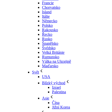
Francie
Chorvatsko
Island
Itálie
Německo
Polsko
Rakousko
Řecko
Rusko
Španělsko
Švédsko
Velká Británie
Rumunsko
Válka na Ukrajině
Maďarsko
Svět
USA
Blízký východ
Izrael
Palestina
Asie
Čína
Jižní Korea