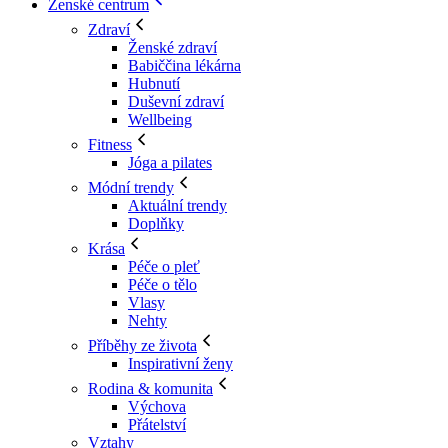
Ženské centrum
Zdraví
Ženské zdraví
Babiččina lékárna
Hubnutí
Duševní zdraví
Wellbeing
Fitness
Jóga a pilates
Módní trendy
Aktuální trendy
Doplňky
Krása
Péče o pleť
Péče o tělo
Vlasy
Nehty
Příběhy ze života
Inspirativní ženy
Rodina & komunita
Výchova
Přátelství
Vztahy