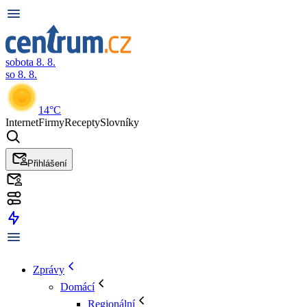
sobota 8. 8.
so 8. 8.
14°C
Internet
Firmy
Recepty
Slovníky
Přihlášení
Zprávy
Domácí
Regionální