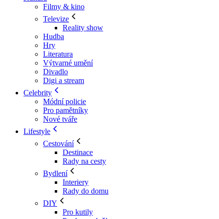
Filmy & kino
Televize
Reality show
Hudba
Hry
Literatura
Výtvarné umění
Divadlo
Digi a stream
Celebrity
Módní policie
Pro pamětníky
Nové tváře
Lifestyle
Cestování
Destinace
Rady na cesty
Bydlení
Interiery
Rady do domu
DIY
Pro kutily