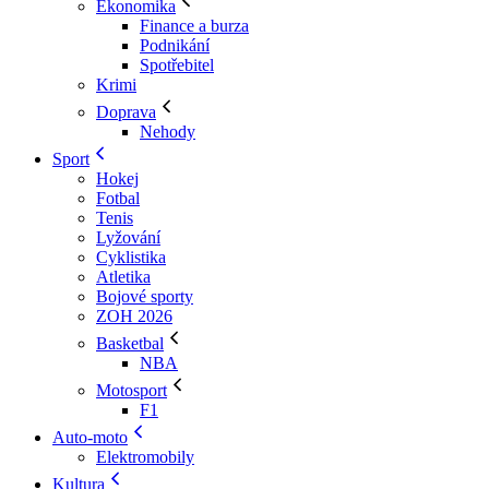
Ekonomika
Finance a burza
Podnikání
Spotřebitel
Krimi
Doprava
Nehody
Sport
Hokej
Fotbal
Tenis
Lyžování
Cyklistika
Atletika
Bojové sporty
ZOH 2026
Basketbal
NBA
Motosport
F1
Auto-moto
Elektromobily
Kultura