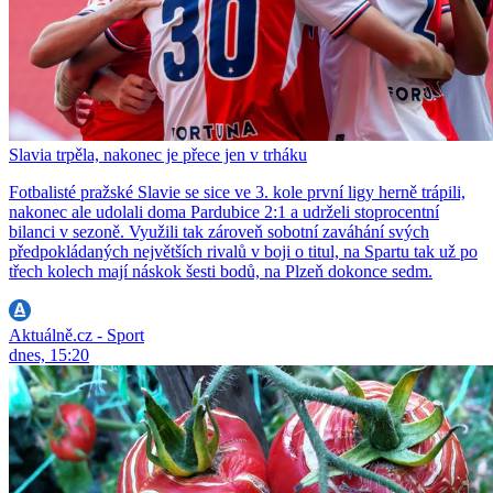
Slavia trpěla, nakonec je přece jen v trháku
Fotbalisté pražské Slavie se sice ve 3. kole první ligy herně trápili,
nakonec ale udolali doma Pardubice 2:1 a udrželi stoprocentní
bilanci v sezoně. Využili tak zároveň sobotní zaváhání svých
předpokládaných největších rivalů v boji o titul, na Spartu tak už po
třech kolech mají náskok šesti bodů, na Plzeň dokonce sedm.
Aktuálně.cz - Sport
dnes, 15:20