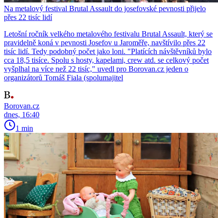
Na metalový festival Brutal Assault do josefovské pevnosti přijelo
přes 22 tisíc lidí
Letošní ročník velkého metalového festivalu Brutal Assault, který se
pravidelně koná v pevnosti Josefov u Jaroměře, navštívilo přes 22
tisíc lidí. Tedy podobný počet jako loni. "Platících návštěvníků bylo
cca 18,5 tisíce. Spolu s hosty, kapelami, crew atd. se celkový počet
vyšplhal na více než 22 tisíc," uvedl pro Borovan.cz jeden o
organizátorů Tomáš Fiala (spolumajitel
Borovan.cz
dnes, 16:40
1 min