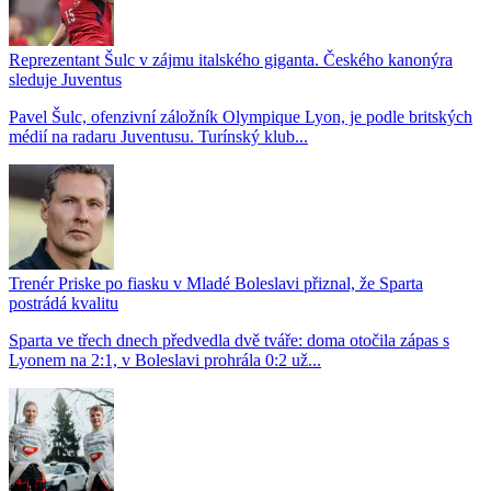
Reprezentant Šulc v zájmu italského giganta. Českého kanonýra
sleduje Juventus
Pavel Šulc, ofenzivní záložník Olympique Lyon, je podle britských
médií na radaru Juventusu. Turínský klub...
Trenér Priske po fiasku v Mladé Boleslavi přiznal, že Sparta
postrádá kvalitu
Sparta ve třech dnech předvedla dvě tváře: doma otočila zápas s
Lyonem na 2:1, v Boleslavi prohrála 0:2 už...