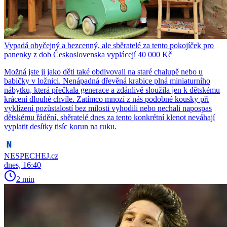
Vypadá obyčejný a bezcenný, ale sběratelé za tento pokojíček pro
panenky z dob Československa vyplácejí 40 000 Kč
Možná jste ji jako děti také obdivovali na staré chalupě nebo u
babičky v ložnici. Nenápadná dřevěná krabice plná miniaturního
nábytku, která přečkala generace a zdánlivě sloužila jen k dětskému
krácení dlouhé chvíle. Zatímco mnozí z nás podobné kousky při
vyklízení pozůstalostí bez milosti vyhodili nebo nechali napospas
dětskému řádění, sběratelé dnes za tento konkrétní klenot neváhají
vyplatit desítky tisíc korun na ruku.
NESPECHEJ.cz
dnes, 16:40
2 min