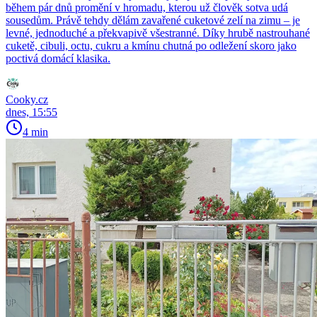
během pár dnů promění v hromadu, kterou už člověk sotva udá
sousedům. Právě tehdy dělám zavařené cuketové zelí na zimu – je
levné, jednoduché a překvapivě všestranné. Díky hrubě nastrouhané
cuketě, cibuli, octu, cukru a kmínu chutná po odležení skoro jako
poctivá domácí klasika.
Cooky.cz
dnes, 15:55
4 min