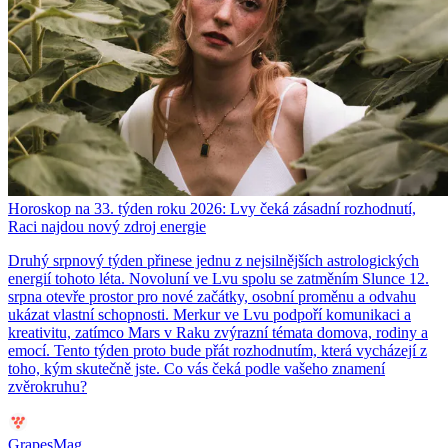
Horoskop na 33. týden roku 2026: Lvy čeká zásadní rozhodnutí,
Raci najdou nový zdroj energie
Druhý srpnový týden přinese jednu z nejsilnějších astrologických
energií tohoto léta. Novoluní ve Lvu spolu se zatměním Slunce 12.
srpna otevře prostor pro nové začátky, osobní proměnu a odvahu
ukázat vlastní schopnosti. Merkur ve Lvu podpoří komunikaci a
kreativitu, zatímco Mars v Raku zvýrazní témata domova, rodiny a
emocí. Tento týden proto bude přát rozhodnutím, která vycházejí z
toho, kým skutečně jste. Co vás čeká podle vašeho znamení
zvěrokruhu?
GrapesMag