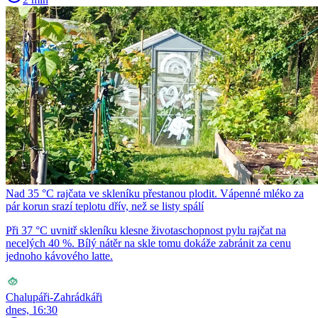
Nad 35 °C rajčata ve skleníku přestanou plodit. Vápenné mléko za
pár korun srazí teplotu dřív, než se listy spálí
Při 37 °C uvnitř skleníku klesne životaschopnost pylu rajčat na
necelých 40 %. Bílý nátěr na skle tomu dokáže zabránit za cenu
jednoho kávového latte.
Chalupáři-Zahrádkáři
dnes, 16:30