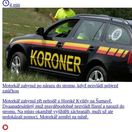
4 min
Motorkář zahynul po nárazu do stromu, když nezvládl průjezd
zatáčkou
Motorkář zahynul při nehodě u Horské Kvildy na Šumavě.
Dvaapadesátiletý muž pravděpodobně nezvládl řízení a narazil do
stromu. Na místo okamžitě vyjížděli záchranáři, muži už ale
nedokázali pomoci. Motorkář zemřel na místě.