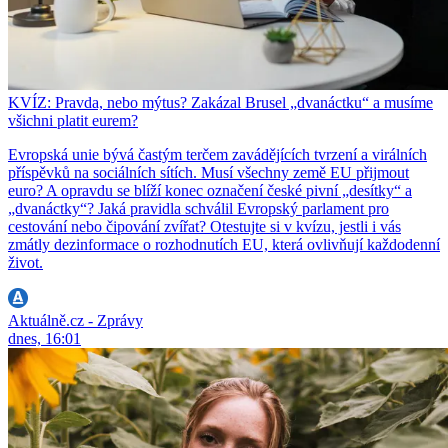
KVÍZ: Pravda, nebo mýtus? Zakázal Brusel „dvanáctku“ a musíme
všichni platit eurem?
Evropská unie bývá častým terčem zavádějících tvrzení a virálních
příspěvků na sociálních sítích. Musí všechny země EU přijmout
euro? A opravdu se blíží konec označení české pivní „desítky“ a
„dvanáctky“? Jaká pravidla schválil Evropský parlament pro
cestování nebo čipování zvířat? Otestujte si v kvízu, jestli i vás
zmátly dezinformace o rozhodnutích EU, která ovlivňují každodenní
život.
Aktuálně.cz - Zprávy
dnes, 16:01