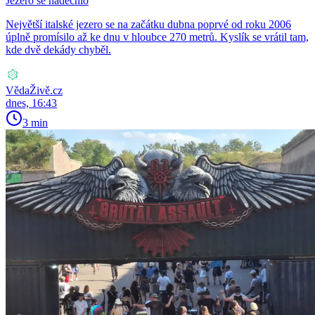
Jezero se nadechlo
Největší italské jezero se na začátku dubna poprvé od roku 2006
úplně promísilo až ke dnu v hloubce 270 metrů. Kyslík se vrátil tam,
kde dvě dekády chyběl.
VědaŽivě.cz
dnes, 16:43
3 min