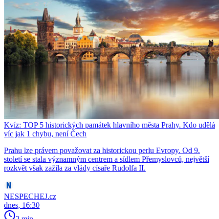
Kvíz: TOP 5 historických památek hlavního města Prahy. Kdo udělá
víc jak 1 chybu, není Čech
Prahu lze právem považovat za historickou perlu Evropy. Od 9.
století se stala významným centrem a sídlem Přemyslovců, největší
rozkvět však zažila za vlády císaře Rudolfa II.
NESPECHEJ.cz
dnes, 16:30
2 min