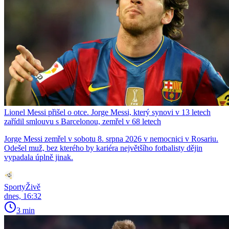
Lionel Messi přišel o otce. Jorge Messi, který synovi v 13 letech
zařídil smlouvu s Barcelonou, zemřel v 68 letech
Jorge Messi zemřel v sobotu 8. srpna 2026 v nemocnici v Rosariu.
Odešel muž, bez kterého by kariéra největšího fotbalisty dějin
vypadala úplně jinak.
SportyŽivě
dnes, 16:32
3 min