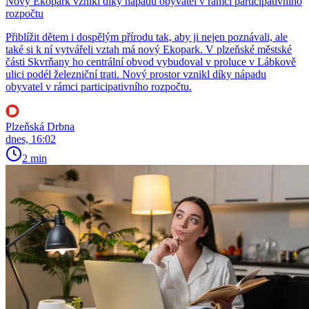
Nový Ekopark vznikl díky nápadu obyvatel v rámci participativního
rozpočtu
Přiblížit dětem i dospělým přírodu tak, aby ji nejen poznávali, ale
také si k ní vytvářeli vztah má nový Ekopark. V plzeňské městské
části Skvrňany ho centrální obvod vybudoval v proluce v Lábkově
ulici podél železniční trati. Nový prostor vznikl díky nápadu
obyvatel v rámci participativního rozpočtu.
Plzeňská Drbna
dnes, 16:02
2 min