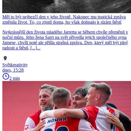
Měl to být nejhezčí den v jeho životě. Nakonec mu tragická zpráva
změnila život. To, co zjistil doma, ho však dohnalo k slzám štěstí
Nejkrásnější den života mladého Jarretta se během chvíle přeměnil v
noční můru. Jeho žena Sarri na svět přivedla jejich společného syna
Jamese, chvíli poté ale přišla strašná zpráva. Den, který měl být plný
radosti a štěstí, [...]...
Světkreativity
dnes, 15:28
2 min