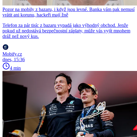
Pozor na mobily z bazaru, i když jsou levné. Banka vám pak nemusí
vrátit ani korunu, hackeři mají žně
Telefon za pár tisíc z bazaru vypadá jako výhodný obchod. Jenže
pokud už nedostává bezpečnostní záplaty, může vás vyjít mnohem
dráž než nový kus.
Mobify.cz
dnes, 15:36
4 min