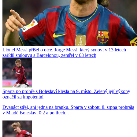
Lionel Messi přišel o otce. Jorge Messi, který synovi v 13 letech
zařídil smlouvu s Barcelonou, zemřel v 68 letech
Sparta po prohře s Boleslaví klesla na 9. místo. Zelený její výkony
označil za impotentní
Dvanáct střel, ani jedna na branku. Sparta v sobotu 8. srpna prohrála
v Mladé Boleslavi 0:2 a po třech...