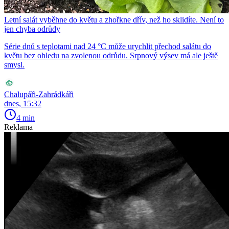
Letní salát vyběhne do květu a zhořkne dřív, než ho sklidíte. Není to
jen chyba odrůdy
Série dnů s teplotami nad 24 °C může urychlit přechod salátu do
květu bez ohledu na zvolenou odrůdu. Srpnový výsev má ale ještě
smysl.
Chalupáři-Zahrádkáři
dnes, 15:32
4 min
Reklama