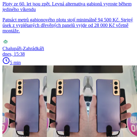
Ploty ze 60. let jsou zpět. Levná alternativa gabionů vyroste během
jediného víkendu
Patnáct metrů gabionového plotu stojí minimálně 94 500 Kč. Stejný
úsek z vyplétaných dřevěných panelů vyjde od 28 000 Kč včetně
montáže.
Chalupáři-Zahrádkáři
dnes, 15:38
5 min