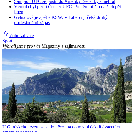
Šampion UFC se pustil do Ameriky. Servítky si nebral
Vémola byl první Čech v UFC. Po něm přišlo dalších pět
jmen
Gelnarová je zpět v KSW. V Liberci ji čeká druhý
profesionální zápas
Zobrazit více
Sport
Vybrali jsme pro vás
Magazíny a zajímavosti
U Gardského jezera se stalo něco, na co místní čekali dvacet let.