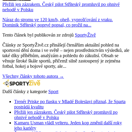
Přežili jen zázrakem. Český pilot Stříteský promluvil po ohnivé
nehodě v Polsku
Náraz do stromu ve 120 km/h, oheň, vyprošťování z vraku.
Dominik Stříteský poprvé popsal, co prožil na...
Tento článek byl publikován ze zdrojů
SportyŽivě
Články ze SportyŽivě.cz přinášejí čtenářům aktuální pohled na
sportovní dění doma i ve světě – nejen prostřednictvím výsledků, ale
také díky příběhům, analýzám a pohledu do zákulisí. Obsah se
věnuje široké škále sportů, přičemž silně zastoupený je zejména
fotbal, hokej a bojové sporty, ale...
Všechny články tohoto autora →
Další články z kategorie
Sport
Trenér Priske po fiasku v Mladé Boleslavi přiznal, že Sparta
postrádá kvalitu
Přežili jen zázrakem. Český pilot Stříteský promluvil po
ohnivé nehodě v Polsku
Kamaru Usman vládl velteru. Jeden kop změnil další roky
jeho kariéry