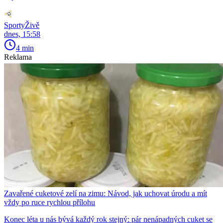
SportyŽivě
dnes, 15:58
4 min
Reklama
Zavařené cuketové zelí na zimu: Návod, jak uchovat úrodu a mít
vždy po ruce rychlou přílohu
Konec léta u nás bývá každý rok stejný: pár nenápadných cuket se