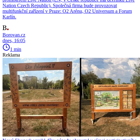
Nation Czech Republic). Společná firma bude provozovat
multifunkční zařízení v Praze: O2 Arénu, O2 Universum a Forum
Karlín.
Borovan.cz
dnes, 16:05
1 min
Reklama