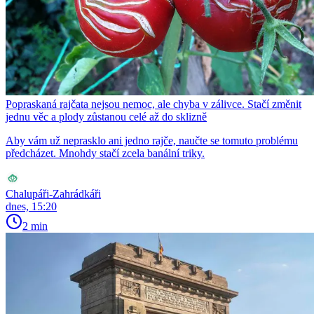
Popraskaná rajčata nejsou nemoc, ale chyba v zálivce. Stačí změnit
jednu věc a plody zůstanou celé až do sklizně
Aby vám už neprasklo ani jedno rajče, naučte se tomuto problému
předcházet. Mnohdy stačí zcela banální triky.
Chalupáři-Zahrádkáři
dnes, 15:20
2 min