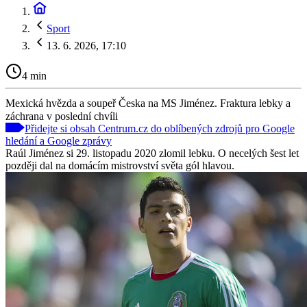
Sport
13. 6. 2026, 17:10
4 min
Mexická hvězda a soupeř Česka na MS Jiménez. Fraktura lebky a
záchrana v poslední chvíli
Přidejte si obsah Centrum.cz do oblíbených zdrojů pro Google
hledání a Google zprávy
Raúl Jiménez si 29. listopadu 2020 zlomil lebku. O necelých šest let
později dal na domácím mistrovství světa gól hlavou.