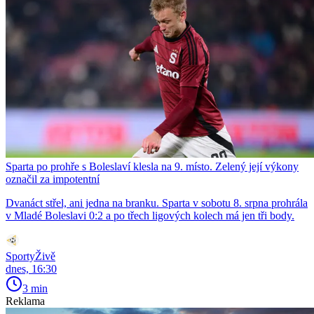
Sparta po prohře s Boleslaví klesla na 9. místo. Zelený její výkony
označil za impotentní
Dvanáct střel, ani jedna na branku. Sparta v sobotu 8. srpna prohrála
v Mladé Boleslavi 0:2 a po třech ligových kolech má jen tři body.
SportyŽivě
dnes, 16:30
3 min
Reklama