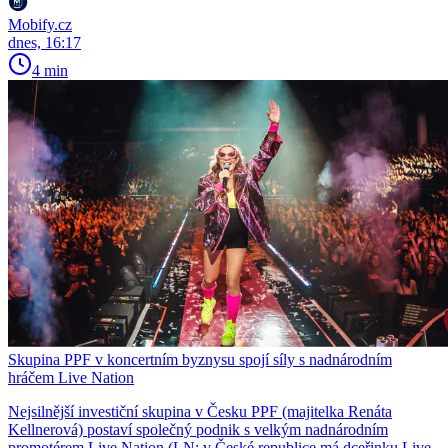
Mobify.cz
dnes, 16:17
4 min
Skupina PPF v koncertním byznysu spojí síly s nadnárodním
hráčem Live Nation
Nejsilnější investiční skupina v Česku PPF (majitelka Renáta
Kellnerová) postaví společný podnik s velkým nadnárodním
promotérem Live Nation (LN; v České republice má dceřinku Live