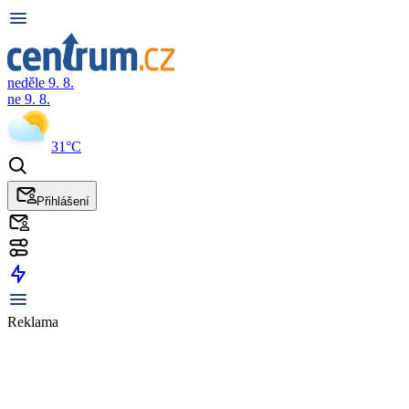
neděle 9. 8.
ne 9. 8.
31°C
Přihlášení
Reklama