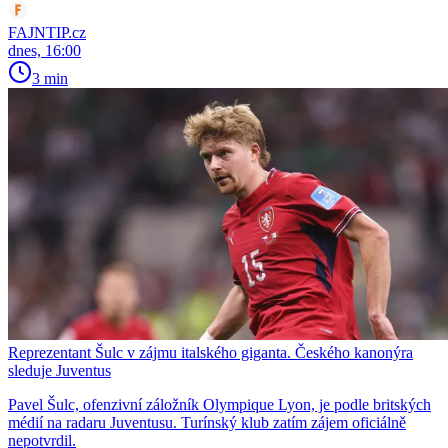
FAJNTIP.cz
dnes, 16:00
3 min
Reprezentant Šulc v zájmu italského giganta. Českého kanonýra
sleduje Juventus
Pavel Šulc, ofenzivní záložník Olympique Lyon, je podle britských
médií na radaru Juventusu. Turínský klub zatím zájem oficiálně
nepotvrdil.