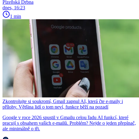
Plzeňská Drbna
dnes, 16:23
1 min
Zkontrolujte si soukromí, Gmail zapnul AI, která čte e-maily i
přílohy. Většina lidí o tom neví, funkce běží na pozadí
Google v roce 2026 spustil v Gmailu celou řadu AI funkcí, které
pracují s obsahem vašich e-mailů. Problém? Nejde o jeden přepínač,
ale minimálně o tři.