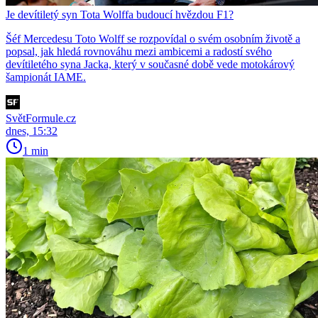
Je devítiletý syn Tota Wolffa budoucí hvězdou F1?
Šéf Mercedesu Toto Wolff se rozpovídal o svém osobním životě a
popsal, jak hledá rovnováhu mezi ambicemi a radostí svého
devítiletého syna Jacka, který v současné době vede motokárový
šampionát IAME.
SvětFormule.cz
dnes, 15:32
1 min