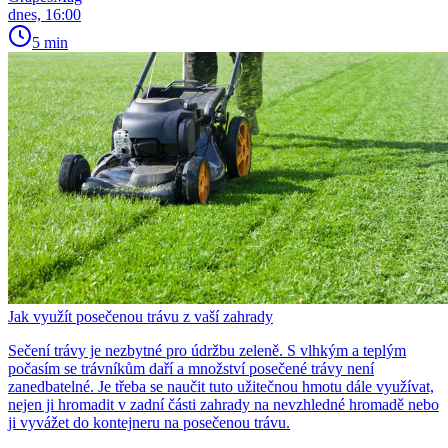
dnes, 16:00
5 min
Jak využít posečenou trávu z vaší zahrady
Sečení trávy je nezbytné pro údržbu zeleně. S vlhkým a teplým
počasím se trávníkům daří a množství posečené trávy není
zanedbatelné. Je třeba se naučit tuto užitečnou hmotu dále využívat,
nejen ji hromadit v zadní části zahrady na nevzhledné hromadě nebo
ji vyvážet do kontejneru na posečenou trávu.