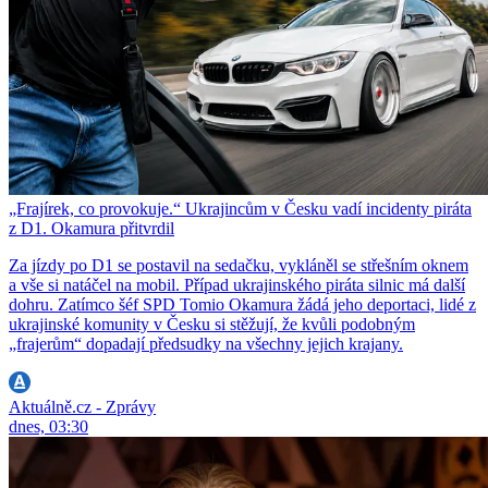
„Frajírek, co provokuje.“ Ukrajincům v Česku vadí incidenty piráta
z D1. Okamura přitvrdil
Za jízdy po D1 se postavil na sedačku, vykláněl se střešním oknem
a vše si natáčel na mobil. Případ ukrajinského piráta silnic má další
dohru. Zatímco šéf SPD Tomio Okamura žádá jeho deportaci, lidé z
ukrajinské komunity v Česku si stěžují, že kvůli podobným
„frajerům“ dopadají předsudky na všechny jejich krajany.
Aktuálně.cz - Zprávy
dnes, 03:30