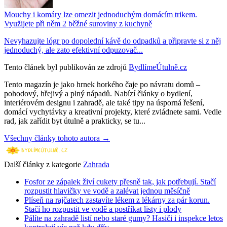
Mouchy i komáry lze omezit jednoduchým domácím trikem.
Využijete při něm 2 běžné suroviny z kuchyně
Nevyhazujte lógr po dopolední kávě do odpadků a připravte si z něj
jednoduchý, ale zato efektivní odpuzovač...
Tento článek byl publikován ze zdrojů
BydlímeÚtulně.cz
Tento magazín je jako hrnek horkého čaje po návratu domů –
pohodový, hřejivý a plný nápadů. Nabízí články o bydlení,
interiérovém designu i zahradě, ale také tipy na úsporná řešení,
domácí vychytávky a kreativní projekty, které zvládnete sami. Vedle
rad, jak zařídit byt útulně a prakticky, se tu...
Všechny články tohoto autora →
Další články z kategorie
Zahrada
Fosfor ze zápalek živí cukety přesně tak, jak potřebují. Stačí
rozpustit hlavičky ve vodě a zalévat jednou měsíčně
Plíseň na rajčatech zastavíte lékem z lékárny za pár korun.
Stačí ho rozpustit ve vodě a postříkat listy i plody
Pálíte na zahradě listí nebo staré gumy? Hasiči i inspekce letos