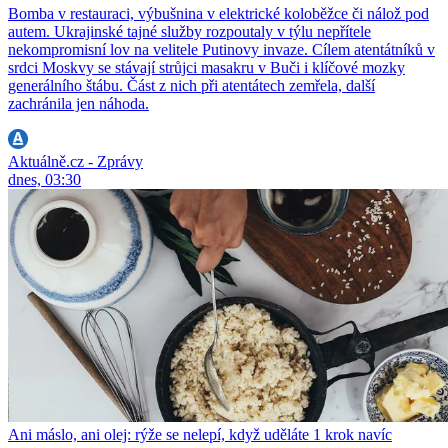
Bomba v restauraci, výbušnina v elektrické koloběžce či nálož pod
autem. Ukrajinské tajné služby rozpoutaly v týlu nepřítele
nekompromisní lov na velitele Putinovy invaze. Cílem atentátníků v
srdci Moskvy se stávají strůjci masakru v Buči i klíčové mozky
generálního štábu. Část z nich při atentátech zemřela, další
zachránila jen náhoda.
Aktuálně.cz - Zprávy
dnes, 03:30
Ani máslo, ani olej: rýže se nelepí, když uděláte 1 krok navíc