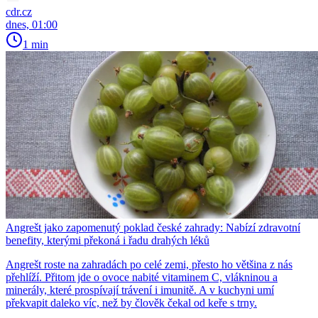
cdr.cz
dnes, 01:00
1 min
Angrešt jako zapomenutý poklad české zahrady: Nabízí zdravotní
benefity, kterými překoná i řadu drahých léků
Angrešt roste na zahradách po celé zemi, přesto ho většina z nás
přehlíží. Přitom jde o ovoce nabité vitaminem C, vlákninou a
minerály, které prospívají trávení i imunitě. A v kuchyni umí
překvapit daleko víc, než by člověk čekal od keře s trny.