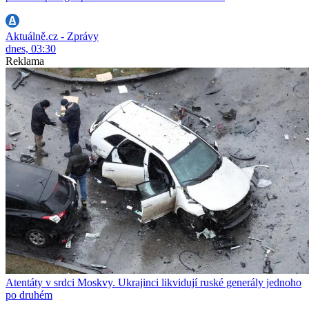
Aktuálně.cz - Zprávy
dnes, 03:30
Reklama
Atentáty v srdci Moskvy. Ukrajinci likvidují ruské generály jednoho
po druhém