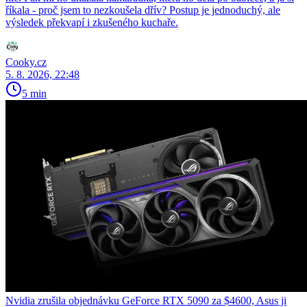
říkala - proč jsem to nezkoušela dřív? Postup je jednoduchý, ale
výsledek překvapí i zkušeného kuchaře.
Cooky.cz
5. 8. 2026, 22:48
5 min
Nvidia zrušila objednávku GeForce RTX 5090 za $4600, Asus ji