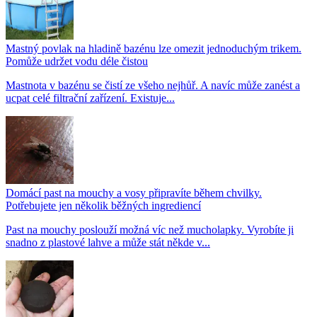
Mastný povlak na hladině bazénu lze omezit jednoduchým trikem.
Pomůže udržet vodu déle čistou
Mastnota v bazénu se čistí ze všeho nejhůř. A navíc může zanést a
ucpat celé filtrační zařízení. Existuje...
Domácí past na mouchy a vosy připravíte během chvilky.
Potřebujete jen několik běžných ingrediencí
Past na mouchy poslouží možná víc než mucholapky. Vyrobíte ji
snadno z plastové lahve a může stát někde v...