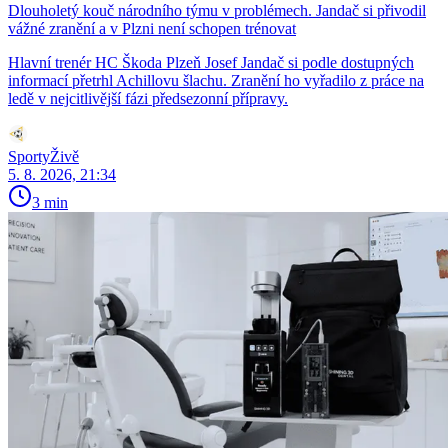
Dlouholetý kouč národního týmu v problémech. Jandač si přivodil
vážné zranění a v Plzni není schopen trénovat
Hlavní trenér HC Škoda Plzeň Josef Jandač si podle dostupných
informací přetrhl Achillovu šlachu. Zranění ho vyřadilo z práce na
ledě v nejcitlivější fázi předsezonní přípravy.
SportyŽivě
5. 8. 2026, 21:34
3 min