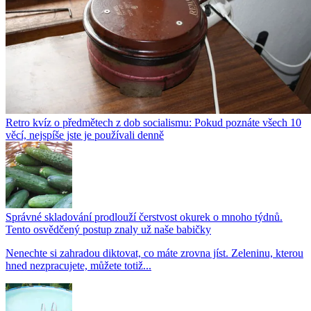
Retro kvíz o předmětech z dob socialismu: Pokud poznáte všech 10
věcí, nejspíše jste je používali denně
Správné skladování prodlouží čerstvost okurek o mnoho týdnů.
Tento osvědčený postup znaly už naše babičky
Nenechte si zahradou diktovat, co máte zrovna jíst. Zeleninu, kterou
hned nezpracujete, můžete totiž...