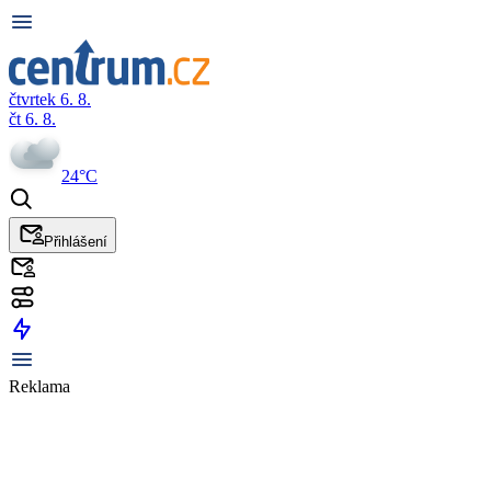
čtvrtek 6. 8.
čt 6. 8.
24°C
Přihlášení
Reklama