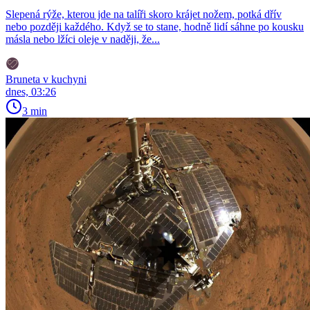
Slepená rýže, kterou jde na talíři skoro krájet nožem, potká dřív
nebo později každého. Když se to stane, hodně lidí sáhne po kousku
másla nebo lžíci oleje v naději, že...
Bruneta v kuchyni
dnes, 03:26
3 min