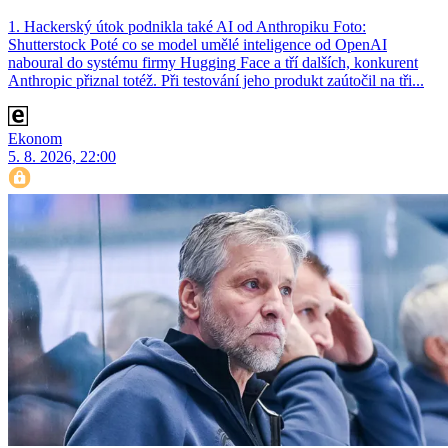
1. Hackerský útok podnikla také AI od Anthropiku Foto:
Shutterstock Poté co se model umělé inteligence od OpenAI
naboural do systému firmy Hugging Face a tří dalších, konkurent
Anthro­pic přiznal totéž. Při testování jeho produkt zaútočil na tři...
Ekonom
5. 8. 2026, 22:00