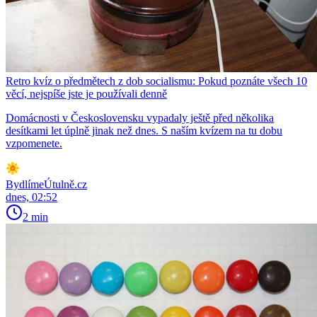
Retro kvíz o předmětech z dob socialismu: Pokud poznáte všech 10
věcí, nejspíše jste je používali denně
Domácnosti v Československu vypadaly ještě před několika
desítkami let úplně jinak než dnes. S naším kvízem na tu dobu
vzpomenete.
BydlímeÚtulně.cz
dnes, 02:52
2 min