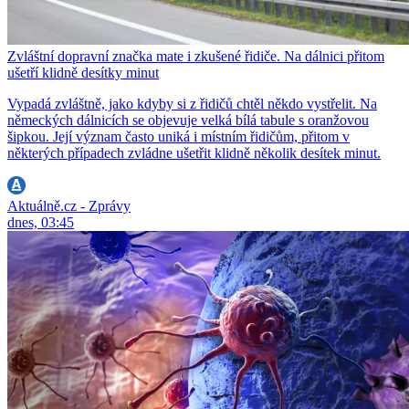
Zvláštní dopravní značka mate i zkušené řidiče. Na dálnici přitom
ušetří klidně desítky minut
Vypadá zvláštně, jako kdyby si z řidičů chtěl někdo vystřelit. Na
německých dálnicích se objevuje velká bílá tabule s oranžovou
šipkou. Její význam často uniká i místním řidičům, přitom v
některých případech zvládne ušetřit klidně několik desítek minut.
Aktuálně.cz - Zprávy
dnes, 03:45