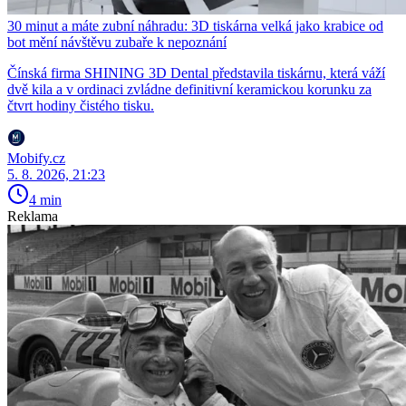
30 minut a máte zubní náhradu: 3D tiskárna velká jako krabice od
bot mění návštěvu zubaře k nepoznání
Čínská firma SHINING 3D Dental představila tiskárnu, která váží
dvě kila a v ordinaci zvládne definitivní keramickou korunku za
čtvrt hodiny čistého tisku.
Mobify.cz
5. 8. 2026, 21:23
4 min
Reklama