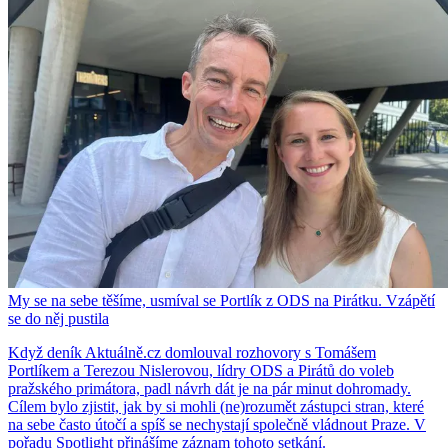
My se na sebe těšíme, usmíval se Portlík z ODS na Pirátku. Vzápětí
se do něj pustila
Když deník Aktuálně.cz domlouval rozhovory s Tomášem
Portlíkem a Terezou Nislerovou, lídry ODS a Pirátů do voleb
pražského primátora, padl návrh dát je na pár minut dohromady.
Cílem bylo zjistit, jak by si mohli (ne)rozumět zástupci stran, které
na sebe často útočí a spíš se nechystají společně vládnout Praze. V
pořadu Spotlight přinášíme záznam tohoto setkání.