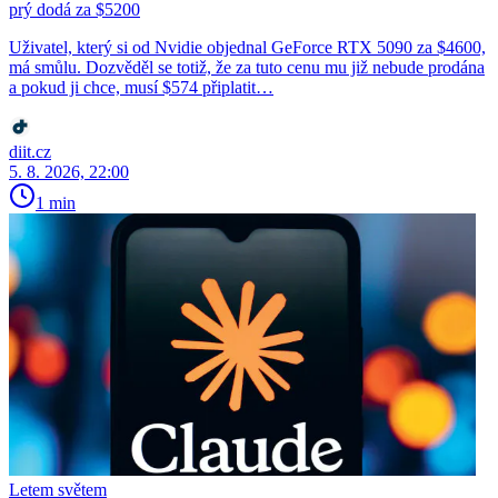
prý dodá za $5200
Uživatel, který si od Nvidie objednal GeForce RTX 5090 za $4600,
má smůlu. Dozvěděl se totiž, že za tuto cenu mu již nebude prodána
a pokud ji chce, musí $574 připlatit…
diit.cz
5. 8. 2026, 22:00
1 min
Letem světem