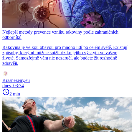
Nejlepší metody prevence vzniku rakoviny podle zahraničních
odborníků
Rakovina je velkou obavou pro mnoho lidí po celém světě. Existují
způsoby, kterými můžete snížit riziko jejího výskytu ve vašem
životě. Samozřejmě vám nic nezaručí, ale budete žít rozhodně
zdravěji.
Krasnezeny.eu
dnes, 03:34
2 min