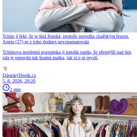
Tchán jí řekl, že je líná ženská, protože porodila císařským řezem.
Aneta (27) se z toho dodnes nevzpamatovala
Tchánova nemístná poznámka ji natolik ranila, že přemýšlí nad tím,
zda je opravdu tak špatná matka, jak si o ní myslí.
DámskýDeník.cz
5. 8. 2026, 20:20
2 min