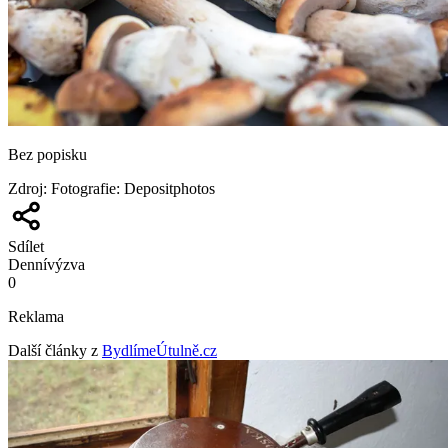
Bez popisku
Zdroj
:
Fotografie: Depositphotos
Sdílet
Denní
výzva
0
Reklama
Další články z
BydlímeÚtulně.cz