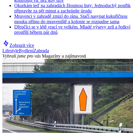
kontrolují víc než kdy dřív
Okurkám teď na zahradách žloutnou listy: Jednoduchý postřik
připravíte za pět minut a zachráníte úrodu
Mravenci v zahradě zmizí do rána. Stačí nasypat kukuřičnou
mouku přímo do mraveniště a kolonie se rozpadne sama
Dřepčíci se v létě vrací ve velkém. Mladé výsevy zelí a ředkví
prostřílí během pár dnů
Zobrazit více
Lifestyle
Bydlení
Zahrada
Vybrali jsme pro vás
Magazíny a zajímavosti