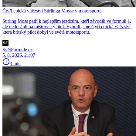
Čtyři epická vítězství Stirlinga Mosse v motorsportu
Stirling Moss patří k nejlepším jezdcům, kteří závodili ve formuli 1,
ale nedosáhli na mistrovský titul. Vybrali jsme čtyři epická vítězství,
která britský pilot dobyl ve světě motorsportu.
SvětFormule.cz
5. 8. 2026, 21:07
3 min