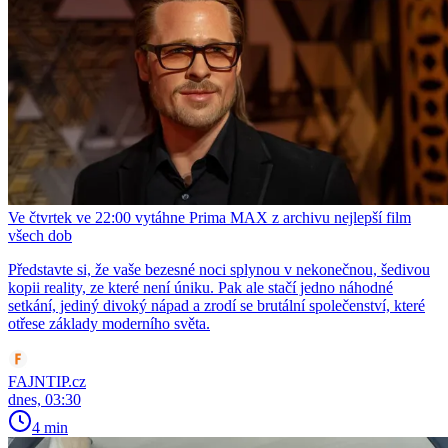
Ve čtvrtek ve 22:00 vytáhne Prima MAX z archivu nejlepší film
všech dob
Představte si, že vaše bezesné noci splynou v nekonečnou, šedivou
kopii reality, ze které není úniku. Pak ale stačí jedno náhodné
setkání, jediný divoký nápad a zrodí se brutální společenství, které
otřese základy moderního světa.
FAJNTIP.cz
dnes, 03:30
4 min