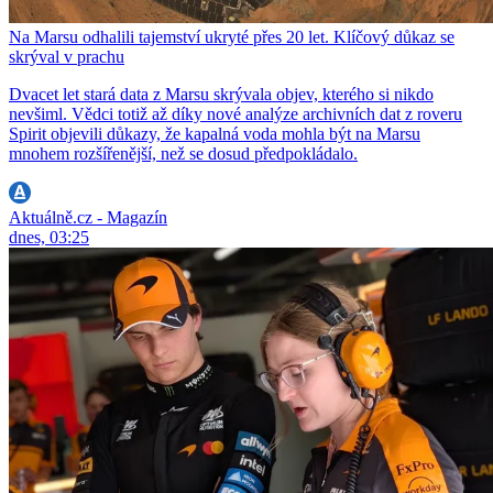
Na Marsu odhalili tajemství ukryté přes 20 let. Klíčový důkaz se
skrýval v prachu
Dvacet let stará data z Marsu skrývala objev, kterého si nikdo
nevšiml. Vědci totiž až díky nové analýze archivních dat z roveru
Spirit objevili důkazy, že kapalná voda mohla být na Marsu
mnohem rozšířenější, než se dosud předpokládalo.
Aktuálně.cz - Magazín
dnes, 03:25