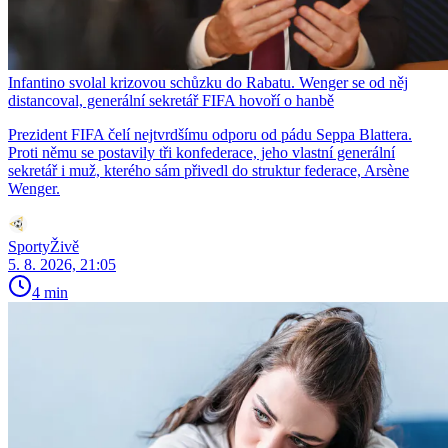
Infantino svolal krizovou schůzku do Rabatu. Wenger se od něj
distancoval, generální sekretář FIFA hovoří o hanbě
Prezident FIFA čelí nejtvrdšímu odporu od pádu Seppa Blattera.
Proti němu se postavily tři konfederace, jeho vlastní generální
sekretář i muž, kterého sám přivedl do struktur federace, Arsène
Wenger.
SportyŽivě
5. 8. 2026, 21:05
4 min