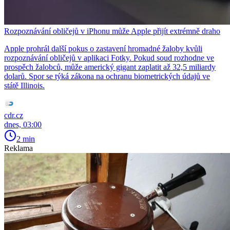
Rozpoznávání obličejů v iPhonu může Apple přijít extrémně draho
Apple prohrál další pokus o zastavení hromadné žaloby kvůli
rozpoznávání obličejů v aplikaci Fotky. Pokud soud rozhodne ve
prospěch žalobců, může americký gigant zaplatit až 32,5 miliardy
dolarů. Spor se týká zákona na ochranu biometrických údajů ve
státě Illinois.
cdr.cz
dnes, 03:00
2 min
Reklama