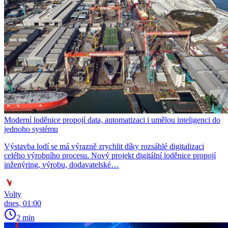
Moderní loděnice propojí data, automatizaci i umělou inteligenci do
jednoho systému
Výstavba lodí se má výrazně zrychlit díky rozsáhlé digitalizaci
celého výrobního procesu. Nový projekt digitální loděnice propojí
inženýring, výrobu, dodavatelské…
Volty
dnes, 01:00
2 min