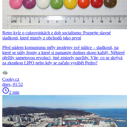
Retro kvíz o cukrovinkách z dob socialismu: Poznejte slavné
sladkosti, které mizely z obchodů jako první
Před pádem komunismu měly prodejny své stálice – sladkosti, na
které se stály fronty a které si pamatuje dodnes skoro každý. Některé
přežily sametovou revoluci, jiné zmizely navždy. Víte, co se skrývá
za zkratkou LIPO nebo kdy se začalo vyrábět Pedro?
Cooky.cz
dnes, 01:52
2 min