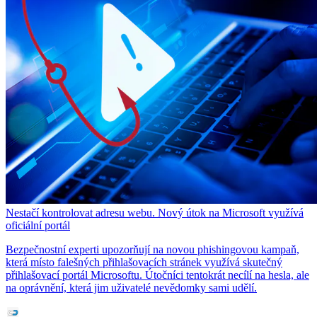
Nestačí kontrolovat adresu webu. Nový útok na Microsoft využívá
oficiální portál
Bezpečnostní experti upozorňují na novou phishingovou kampaň,
která místo falešných přihlašovacích stránek využívá skutečný
přihlašovací portál Microsoftu. Útočníci tentokrát necílí na hesla, ale
na oprávnění, která jim uživatelé nevědomky sami udělí.