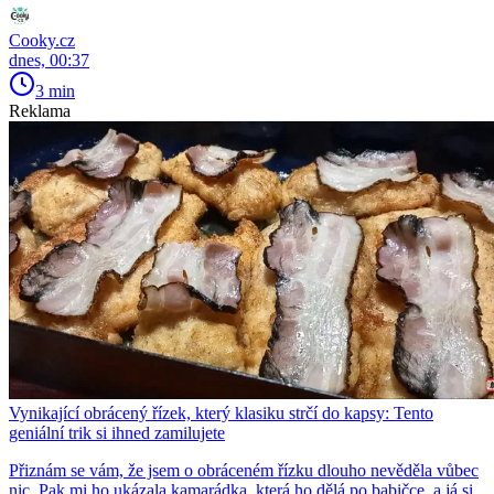
Cooky.cz
dnes, 00:37
3 min
Reklama
Vynikající obrácený řízek, který klasiku strčí do kapsy: Tento
geniální trik si ihned zamilujete
Přiznám se vám, že jsem o obráceném řízku dlouho nevěděla vůbec
nic. Pak mi ho ukázala kamarádka, která ho dělá po babičce, a já si