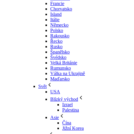
Francie
Chorvatsko
Island
Itálie
Německo
Polsko
Rakousko
Řecko
Rusko
Španělsko
Švédsko
Velká Británie
Rumunsko
Válka na Ukrajině
Maďarsko
Svět
USA
Blízký východ
Izrael
Palestina
Asie
Čína
Jižní Korea