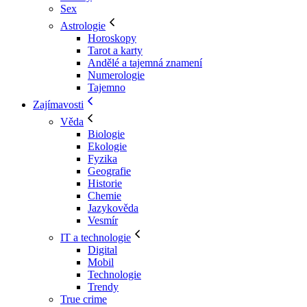
Sex
Astrologie
Horoskopy
Tarot a karty
Andělé a tajemná znamení
Numerologie
Tajemno
Zajímavosti
Věda
Biologie
Ekologie
Fyzika
Geografie
Historie
Chemie
Jazykověda
Vesmír
IT a technologie
Digital
Mobil
Technologie
Trendy
True crime