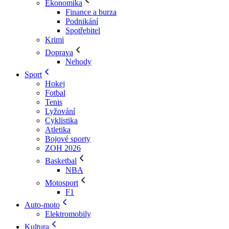
Ekonomika
Finance a burza
Podnikání
Spotřebitel
Krimi
Doprava
Nehody
Sport
Hokej
Fotbal
Tenis
Lyžování
Cyklistika
Atletika
Bojové sporty
ZOH 2026
Basketbal
NBA
Motosport
F1
Auto-moto
Elektromobily
Kultura