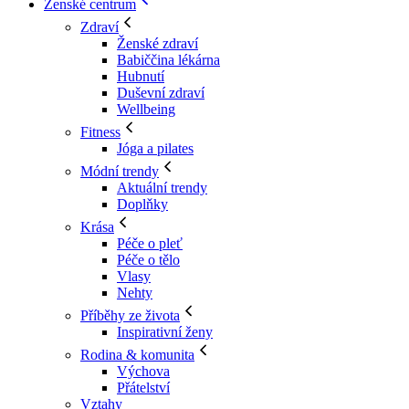
Ženské centrum
Zdraví
Ženské zdraví
Babiččina lékárna
Hubnutí
Duševní zdraví
Wellbeing
Fitness
Jóga a pilates
Módní trendy
Aktuální trendy
Doplňky
Krása
Péče o pleť
Péče o tělo
Vlasy
Nehty
Příběhy ze života
Inspirativní ženy
Rodina & komunita
Výchova
Přátelství
Vztahy