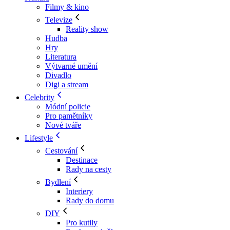
Filmy & kino
Televize
Reality show
Hudba
Hry
Literatura
Výtvarné umění
Divadlo
Digi a stream
Celebrity
Módní policie
Pro pamětníky
Nové tváře
Lifestyle
Cestování
Destinace
Rady na cesty
Bydlení
Interiery
Rady do domu
DIY
Pro kutily