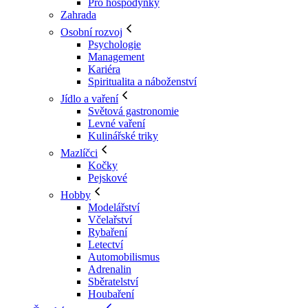
Pro hospodyňky
Zahrada
Osobní rozvoj
Psychologie
Management
Kariéra
Spiritualita a náboženství
Jídlo a vaření
Světová gastronomie
Levné vaření
Kulinářské triky
Mazlíčci
Kočky
Pejskové
Hobby
Modelářství
Včelařství
Rybaření
Letectví
Automobilismus
Adrenalin
Sběratelství
Houbaření