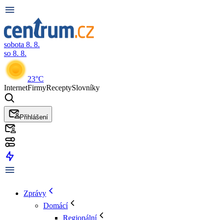
sobota 8. 8.
so 8. 8.
23°C
Internet
Firmy
Recepty
Slovníky
Přihlášení
Zprávy
Domácí
Regionální