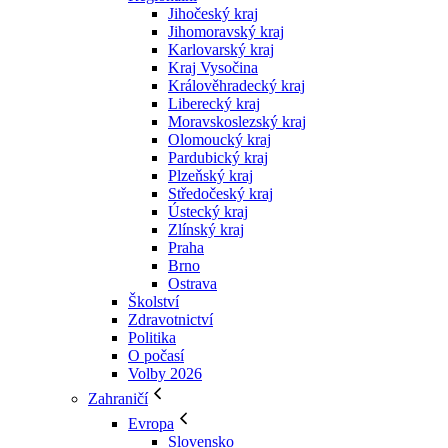
Jihočeský kraj
Jihomoravský kraj
Karlovarský kraj
Kraj Vysočina
Králověhradecký kraj
Liberecký kraj
Moravskoslezský kraj
Olomoucký kraj
Pardubický kraj
Plzeňský kraj
Středočeský kraj
Ústecký kraj
Zlínský kraj
Praha
Brno
Ostrava
Školství
Zdravotnictví
Politika
O počasí
Volby 2026
Zahraničí
Evropa
Slovensko