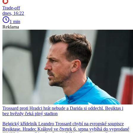
Trade-off
dnes, 16:22
1 min
Reklama
Trossard proti Hradci hrát nebude a Darida si oddechl. Beşiktaş i
bez hvězdy čeká plný stadion
Belgický křídelník Leandro Trossard chybí na evropské soupisce
Beşiktaşe. Hradec Králové ve čtvrtek 6. srpna vybíhá do vyprodané