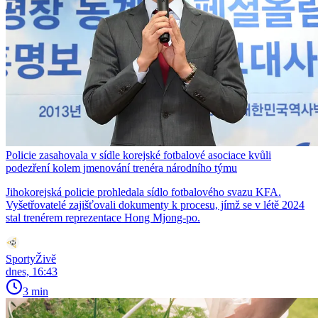
Policie zasahovala v sídle korejské fotbalové asociace kvůli
podezření kolem jmenování trenéra národního týmu
Jihokorejská policie prohledala sídlo fotbalového svazu KFA.
Vyšetřovatelé zajišťovali dokumenty k procesu, jímž se v létě 2024
stal trenérem reprezentace Hong Mjong-po.
SportyŽivě
dnes, 16:43
3 min