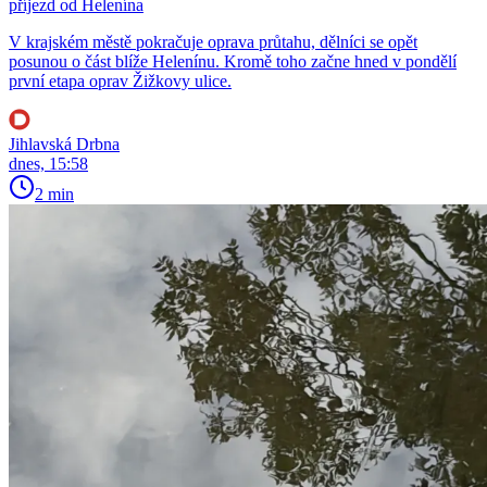
příjezd od Helenína
V krajském městě pokračuje oprava průtahu, dělníci se opět
posunou o část blíže Helenínu. Kromě toho začne hned v pondělí
první etapa oprav Žižkovy ulice.
Jihlavská Drbna
dnes, 15:58
2 min