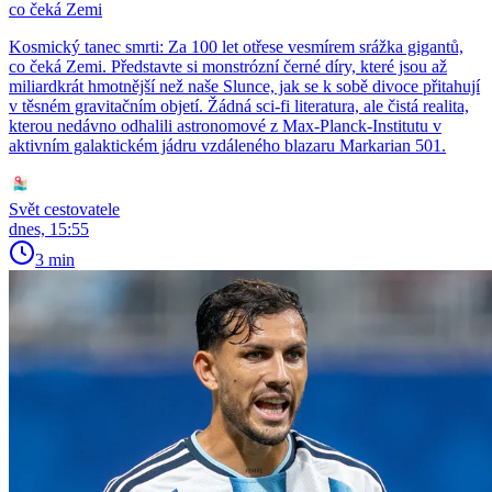
co čeká Zemi
Kosmický tanec smrti: Za 100 let otřese vesmírem srážka gigantů,
co čeká Zemi. Představte si monstrózní černé díry, které jsou až
miliardkrát hmotnější než naše Slunce, jak se k sobě divoce přitahují
v těsném gravitačním objetí. Žádná sci-fi literatura, ale čistá realita,
kterou nedávno odhalili astronomové z Max-Planck-Institutu v
aktivním galaktickém jádru vzdáleného blazaru Markarian 501.
Svět cestovatele
dnes, 15:55
3 min