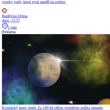
vzorky vody, které nyní zamíří na rozbor.
Budějcká Drbna
dnes, 15:57
1 min
Reklama
Kosmický tanec smrti: Za 100 let otřese vesmírem srážka gigantů,