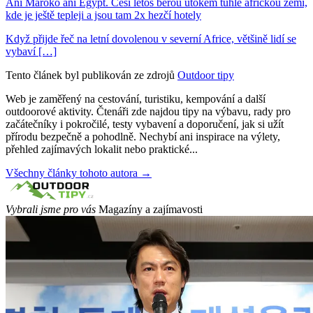
Ani Maroko ani Egypt. Češi letos berou útokem tuhle africkou zemi,
kde je ještě tepleji a jsou tam 2x hezčí hotely
Když přijde řeč na letní dovolenou v severní Africe, většině lidí se
vybaví […]
Tento článek byl publikován ze zdrojů
Outdoor tipy
Web je zaměřený na cestování, turistiku, kempování a další
outdoorové aktivity. Čtenáři zde najdou tipy na výbavu, rady pro
začátečníky i pokročilé, testy vybavení a doporučení, jak si užít
přírodu bezpečně a pohodlně. Nechybí ani inspirace na výlety,
přehled zajímavých lokalit nebo praktické...
Všechny články tohoto autora →
Vybrali jsme pro vás
Magazíny a zajímavosti