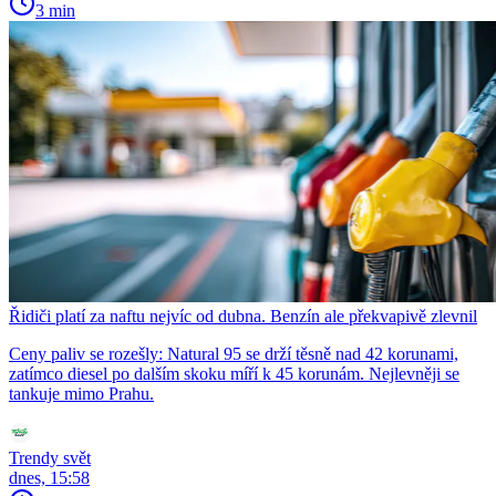
3 min
Řidiči platí za naftu nejvíc od dubna. Benzín ale překvapivě zlevnil
Ceny paliv se rozešly: Natural 95 se drží těsně nad 42 korunami,
zatímco diesel po dalším skoku míří k 45 korunám. Nejlevněji se
tankuje mimo Prahu.
Trendy svět
dnes, 15:58