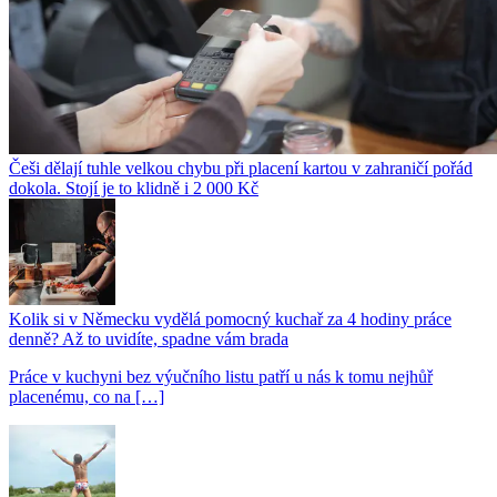
Češi dělají tuhle velkou chybu při placení kartou v zahraničí pořád
dokola. Stojí je to klidně i 2 000 Kč
Kolik si v Německu vydělá pomocný kuchař za 4 hodiny práce
denně? Až to uvidíte, spadne vám brada
Práce v kuchyni bez výučního listu patří u nás k tomu nejhůř
placenému, co na […]