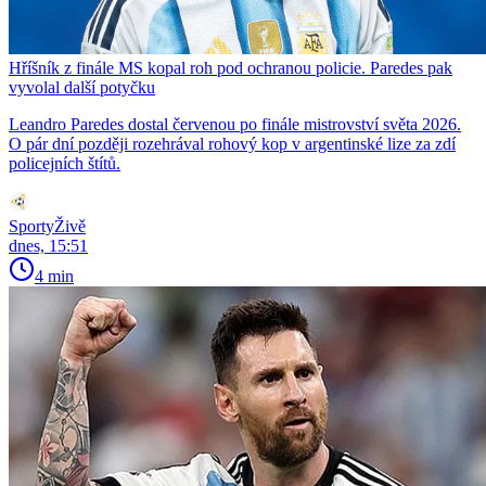
Hříšník z finále MS kopal roh pod ochranou policie. Paredes pak
vyvolal další potyčku
Leandro Paredes dostal červenou po finále mistrovství světa 2026.
O pár dní později rozehrával rohový kop v argentinské lize za zdí
policejních štítů.
SportyŽivě
dnes, 15:51
4 min