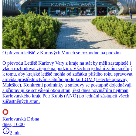
O převodu letiště v Karlových Varech se rozhodne na podzim
O převodu Letiště Karlovy Vary z kraje na stát by měli zastupitelé i
vláda rozhodovat zřejmě na podzim. Všechna jednání zatím směřují
k tomu, aby krajské letiště mohla od začátku příštího roku spravovat
armáda prostřednictvím státního podniku LOM (Letecké opravny
Malešice). Konkrétní podmínky a smlouvy se postupně dojednávají
a připravují ke schválení obou stran, řekl dnes novinářům hejtman
Karlovarského kraje Petr Kubis (ANO) po jednání zástupců všech
zúčastněných stran.
Karlovarská Drbna
dnes, 16:00
2 min