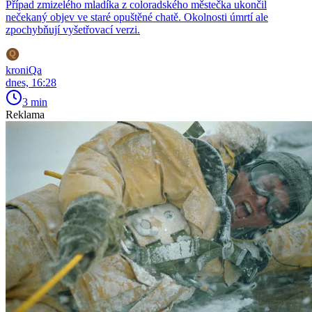
Případ zmizelého mladíka z coloradského městečka ukončil
nečekaný objev ve staré opuštěné chatě. Okolnosti úmrtí ale
zpochybňují vyšetřovací verzi.
kroniQa
dnes, 16:28
3 min
Reklama