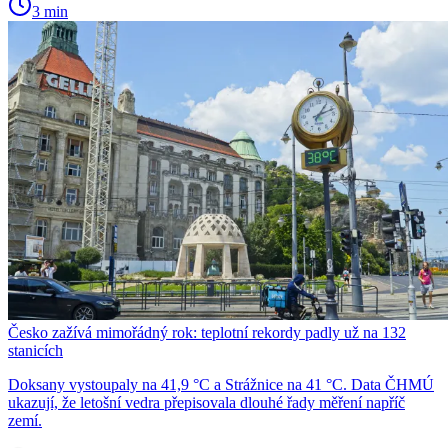
3 min
Česko zažívá mimořádný rok: teplotní rekordy padly už na 132
stanicích
Doksany vystoupaly na 41,9 °C a Strážnice na 41 °C. Data ČHMÚ
ukazují, že letošní vedra přepisovala dlouhé řady měření napříč
zemí.