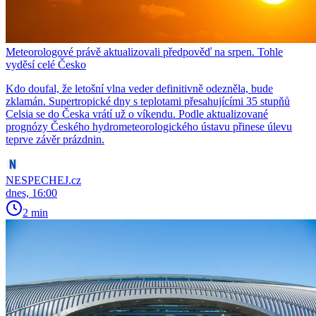
Meteorologové právě aktualizovali předpověď na srpen. Tohle
vyděsí celé Česko
Kdo doufal, že letošní vlna veder definitivně odezněla, bude
zklamán. Supertropické dny s teplotami přesahujícími 35 stupňů
Celsia se do Česka vrátí už o víkendu. Podle aktualizované
prognózy Českého hydrometeorologického ústavu přinese úlevu
teprve závěr prázdnin.
NESPECHEJ.cz
dnes, 16:00
2 min