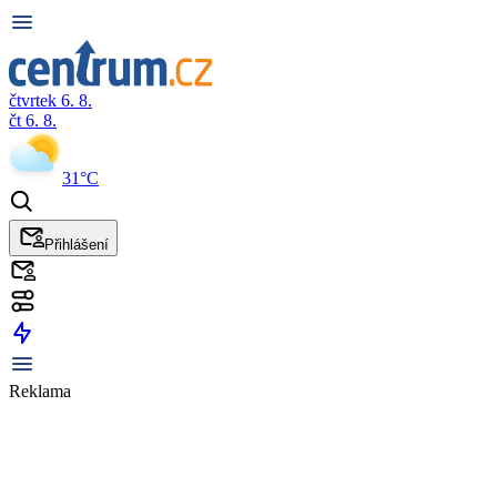
čtvrtek 6. 8.
čt 6. 8.
31°C
Přihlášení
Reklama