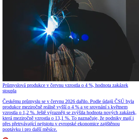
Průmyslová produkce v červnu vzrostla o 4 %, hodnota zakázek
stoupla
Českému průmyslu se v červnu 2026 dařilo. Podle údajů ČSÚ byla
produkce meziročně reálně vyšší o 4 % a ve srovnání s květnem
vzrostla o 1,2 %. Ještě výrazněji se zvýšila hodnota nových zakázek,
která meziročně vzrostla o 13,1 %. To naznačuje, že podniky mají i
přes přetrvávající nejistotu v evropské ekonomice zajištěnou
poptávku i pro další měsíce.