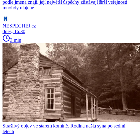
podle jména znají, její největší úspěchy zůstávají širší veřejnosti
mnohdy utajené.
NESPECHEJ.cz
dnes, 16:30
3 min
Strašlivý objev ve starém komíně. Rodina našla syna po sedmi
letech