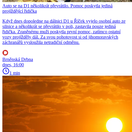
Auto se na D1 několikrát převrátilo. Pomoc poskytla jediná
projíždějící řidička
Když dnes dopoledne na dálnici D1 u Říček vyjelo osobní auto ze
silnice a několikrát se převrátilo v poli, zastavila pouze jediná
řidička. Zraněnému muži poskytla první pomoc, zatímco ostatní
vozy projížděly dál. Za svou pohotovost si od jihomoravských
záchranářů vysloužila netradiční odměnu.
Brněnská Drbna
dnes, 16:00
1 min