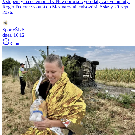
Vstupenky na ceremoniál v Newportu se vyprodaly za dvě minuty.
Roger Federer vstoupí do Mezinárodní tenisové síně slávy 29. srpna
2026.
SportyŽivě
dnes, 16:12
3 min