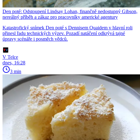
Den poté: Odstoupení Lindsay Lohan, finančně nedostupný Gibson,
nereálný příběh a zákaz pro pracovníky americké agentury
Katastrofický snímek Den poté s Dennisem Quaidem v hlavní roli
přinesl řadu technických výzev. Pozadí natáčení odkrývá tajné
úpravy scénáře i posměch vědců.
V Telce
dnes, 16:28
3 min