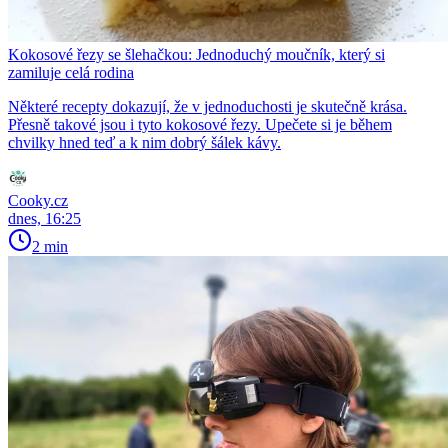
Kokosové řezy se šlehačkou: Jednoduchý moučník, který si
zamiluje celá rodina
Některé recepty dokazují, že v jednoduchosti je skutečně krása.
Přesně takové jsou i tyto kokosové řezy. Upečete si je během
chvilky hned teď a k nim dobrý šálek kávy.
Cooky.cz
dnes, 16:25
2 min