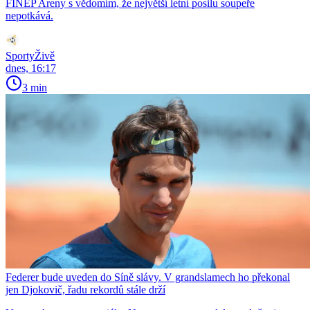
FINEP Areny s vědomím, že největší letní posilu soupeře
nepotkává.
SportyŽivě
dnes, 16:17
3 min
Federer bude uveden do Síně slávy. V grandslamech ho překonal
jen Djokovič, řadu rekordů stále drží