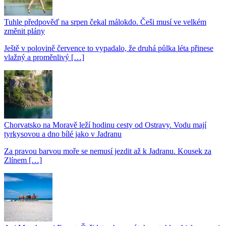
Tuhle předpověď na srpen čekal málokdo. Češi musí ve velkém
změnit plány
Ještě v polovině července to vypadalo, že druhá půlka léta přinese
vlažný a proměnlivý […]
Chorvatsko na Moravě leží hodinu cesty od Ostravy. Vodu mají
tyrkysovou a dno bílé jako v Jadranu
Za pravou barvou moře se nemusí jezdit až k Jadranu. Kousek za
Zlínem […]