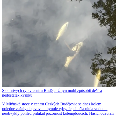
Sto mrtvých ryb v centru Budějc. Úhyn mohl způsobit déšť a
nedostatek kyslíku
V Mlýnské stoce v centru Českých Budějovic se dnes kolem
poledne začaly objevovat uhynulé ryby. Jejich těla plula vodou a
neobvyklý pohled přilákal pozornost kolemjdoucích. Hasiči odebrali