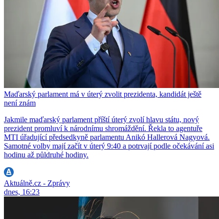
Maďarský parlament má v úterý zvolit prezidenta, kandidát ještě
není znám
Jakmile maďarský parlament příští úterý zvolí hlavu státu, nový
prezident promluví k národnímu shromáždění. Řekla to agentuře
MTI úřadující předsedkyně parlamentu Anikó Hallerová Nagyová.
Samotné volby mají začít v úterý 9:40 a potrvají podle očekávání asi
hodinu až půldruhé hodiny.
Aktuálně.cz - Zprávy
dnes, 16:23