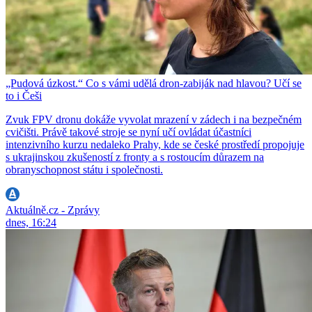
„Pudová úzkost.“ Co s vámi udělá dron-zabiják nad hlavou? Učí se
to i Češi
Zvuk FPV dronu dokáže vyvolat mrazení v zádech i na bezpečném
cvičišti. Právě takové stroje se nyní učí ovládat účastníci
intenzivního kurzu nedaleko Prahy, kde se české prostředí propojuje
s ukrajinskou zkušeností z fronty a s rostoucím důrazem na
obranyschopnost státu i společnosti.
Aktuálně.cz - Zprávy
dnes, 16:24