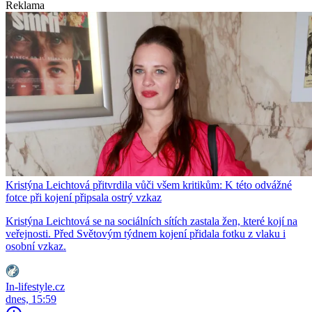
Reklama
Kristýna Leichtová přitvrdila vůči všem kritikům: K této odvážné
fotce při kojení připsala ostrý vzkaz
Kristýna Leichtová se na sociálních sítích zastala žen, které kojí na
veřejnosti. Před Světovým týdnem kojení přidala fotku z vlaku i
osobní vzkaz.
In-lifestyle.cz
dnes, 15:59