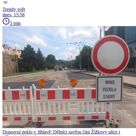
Trendy svět
dnes, 15:58
3 min
Dopravní peklo v Jihlavě: Dělníci zavřou část Žižkovy ulice i