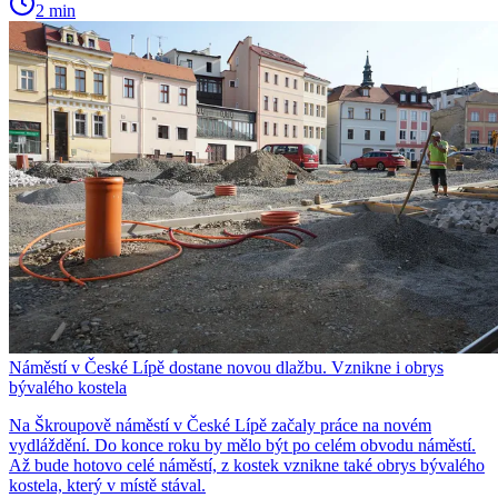
2 min
Náměstí v České Lípě dostane novou dlažbu. Vznikne i obrys
bývalého kostela
Na Škroupově náměstí v České Lípě začaly práce na novém
vydláždění. Do konce roku by mělo být po celém obvodu náměstí.
Až bude hotovo celé náměstí, z kostek vznikne také obrys bývalého
kostela, který v místě stával.