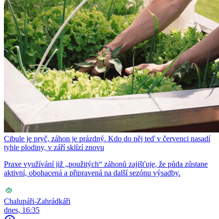
Cibule je pryč, záhon je prázdný. Kdo do něj teď v červenci nasadí
tyhle plodiny, v září sklízí znovu
Praxe využívání již „použitých“ záhonů zajišťuje, že půda zůstane
aktivní, obohacená a připravená na další sezónu výsadby.
Chalupáři-Zahrádkáři
dnes, 16:35