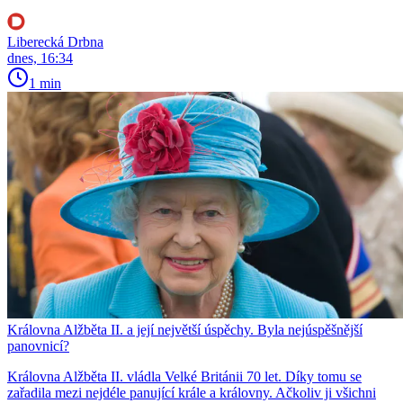
Liberecká Drbna
dnes, 16:34
1 min
Královna Alžběta II. a její největší úspěchy. Byla nejúspěšnější
panovnicí?
Královna Alžběta II. vládla Velké Británii 70 let. Díky tomu se
zařadila mezi nejdéle panující krále a královny. Ačkoliv ji všichni