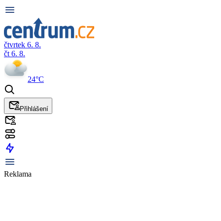
čtvrtek 6. 8.
čt 6. 8.
24°C
Přihlášení
Reklama