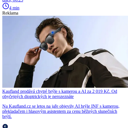
4 min
Reklama
Kaufland prodává chytré brýle s kamerou a AI za 2 019 Kč. Od
obyčejných dioptrických je nerozeznáte
Na Kaufland.cz se letos na jaře objevily AI brýle INF s kamerou,
překladačem i hlasovým asistentem za cenu běžných slunečních
brýlí.