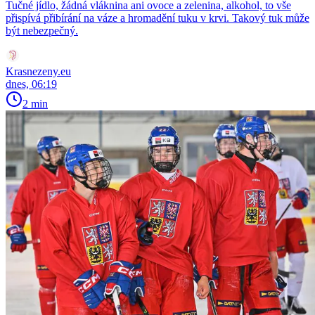
Tučné jídlo, žádná vláknina ani ovoce a zelenina, alkohol, to vše
přispívá přibírání na váze a hromadění tuku v krvi. Takový tuk může
být nebezpečný.
Krasnezeny.eu
dnes, 06:19
2 min