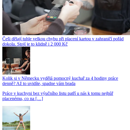
Češi dělají tuhle velkou chybu při placení kartou v zahraničí pořád
dokola. Stojí je to klidně i 2 000 Kč
Kolik si v Německu vydělá pomocný kuchař za 4 hodiny práce
denně? Až to uvidíte, spadne vám brada
Práce v kuchyni bez výučního listu patří u nás k tomu nejhůř
placenému, co na […]