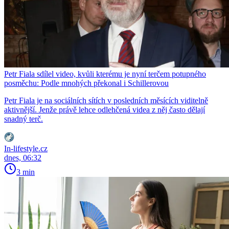
Petr Fiala sdílel video, kvůli kterému je nyní terčem potupného
posměchu: Podle mnohých překonal i Schillerovou
Petr Fiala je na sociálních sítích v posledních měsících viditelně
aktivnější. Jenže právě lehce odlehčená videa z něj často dělají
snadný terč.
In-lifestyle.cz
dnes, 06:32
3 min