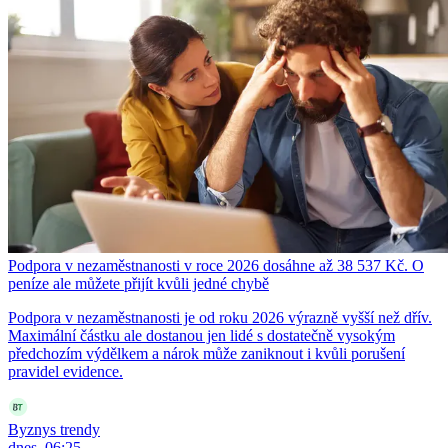
Podpora v nezaměstnanosti v roce 2026 dosáhne až 38 537 Kč. O
peníze ale můžete přijít kvůli jedné chybě
Podpora v nezaměstnanosti je od roku 2026 výrazně vyšší než dřív.
Maximální částku ale dostanou jen lidé s dostatečně vysokým
předchozím výdělkem a nárok může zaniknout i kvůli porušení
pravidel evidence.
Byznys trendy
dnes, 06:25