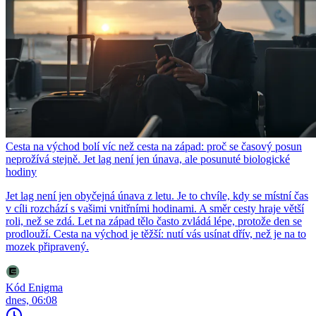
Cesta na východ bolí víc než cesta na západ: proč se časový posun
neprožívá stejně. Jet lag není jen únava, ale posunuté biologické
hodiny
Jet lag není jen obyčejná únava z letu. Je to chvíle, kdy se místní čas
v cíli rozchází s vašimi vnitřními hodinami. A směr cesty hraje větší
roli, než se zdá. Let na západ tělo často zvládá lépe, protože den se
prodlouží. Cesta na východ je těžší: nutí vás usínat dřív, než je na to
mozek připravený.
Kód Enigma
dnes, 06:08