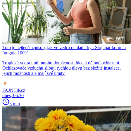
Toto je nejlepší způsob, jak ve vedru ochladit byt. Stojí pár korun a
funguje 100%
Tropická vedra nutí mnoho domácností hledat účinné ochlazení.
Ochlazovače vzduchu slibují rychlou úlevu bez složité instalace,
jejich možnosti ale mají své limity.
FAJNTIP.cz
dnes, 06:30
3 min