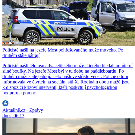
Policisté našli na jezeře Most pohřešovaného muže mrtvého. Po
druhém stále pátrají
Policisté našli tělo osmadvacetiletého muže, kterého hledali od úterní
silné bouřky. Na jezeře Most byl v tu dobu na paddleboardu. Po
druhém muži stále pátrají. Tělo našli ve středu večer. Policie o tom
informovala ve čtvrtek na sociální síti X. Rodinám obou mužů jsou
k dispozici krizoví interventi, kteří poskytují psychologickou
podporu a pomoc.
Aktuálně.cz - Zprávy
dnes, 06:13