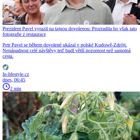
Prezident Pavel vyrazil na tajnou dovolenou: Prozradila ho však tato
fotografie z restaurace
Petr Pavel se během dovolené ukázal v polské Kudowě-Zdróji.
Nenápadnost celé návštěvy teď budí větší pozornost než samotná
cesta.
In-lifestyle.cz
dnes, 06:45
2 min