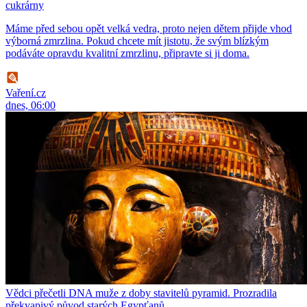
cukrárny
Máme před sebou opět velká vedra, proto nejen dětem přijde vhod
výborná zmrzlina. Pokud chcete mít jistotu, že svým blízkým
podáváte opravdu kvalitní zmrzlinu, připravte si ji doma.
Vaření.cz
dnes, 06:00
Vědci přečetli DNA muže z doby stavitelů pyramid. Prozradila
překvapivý původ starých Egypťanů