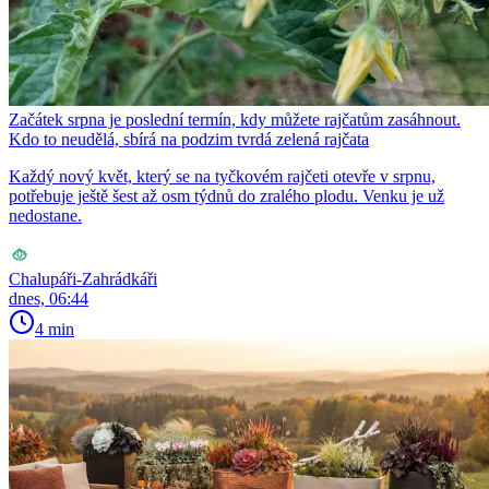
Začátek srpna je poslední termín, kdy můžete rajčatům zasáhnout.
Kdo to neudělá, sbírá na podzim tvrdá zelená rajčata
Každý nový květ, který se na tyčkovém rajčeti otevře v srpnu,
potřebuje ještě šest až osm týdnů do zralého plodu. Venku je už
nedostane.
Chalupáři-Zahrádkáři
dnes, 06:44
4 min