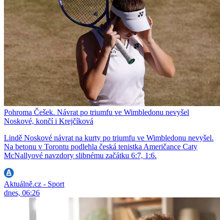
Pohroma Češek. Návrat po triumfu ve Wimbledonu nevyšel
Noskové, končí i Krejčíková
Lindě Noskové návrat na kurty po triumfu ve Wimbledonu nevyšel.
Na betonu v Torontu podlehla česká tenistka Američance Caty
McNallyové navzdory slibnému začátku 6:7, 1:6.
Aktuálně.cz - Sport
dnes, 06:26