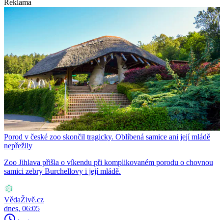
Reklama
Porod v české zoo skončil tragicky. Oblíbená samice ani její mládě
nepřežily
Zoo Jihlava přišla o víkendu při komplikovaném porodu o chovnou
samici zebry Burchellovy i její mládě.
VědaŽivě.cz
dnes, 06:05