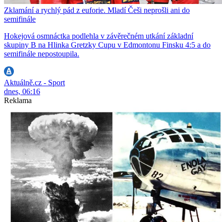
Zklamání a rychlý pád z euforie. Mladí Češi neprošli ani do
semifinále
Hokejová osmnáctka podlehla v závěrečném utkání základní
skupiny B na Hlinka Gretzky Cupu v Edmontonu Finsku 4:5 a do
semifinále nepostoupila.
Aktuálně.cz - Sport
dnes, 06:16
Reklama