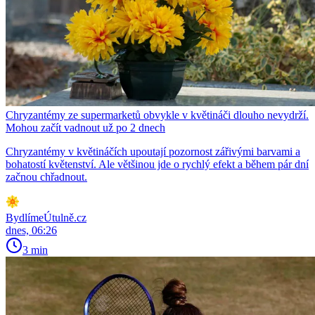
Chryzantémy ze supermarketů obvykle v květináči dlouho nevydrží.
Mohou začít vadnout už po 2 dnech
Chryzantémy v květináčích upoutají pozornost zářivými barvami a
bohatostí květenství. Ale většinou jde o rychlý efekt a během pár dní
začnou chřadnout.
BydlímeÚtulně.cz
dnes, 06:26
3 min