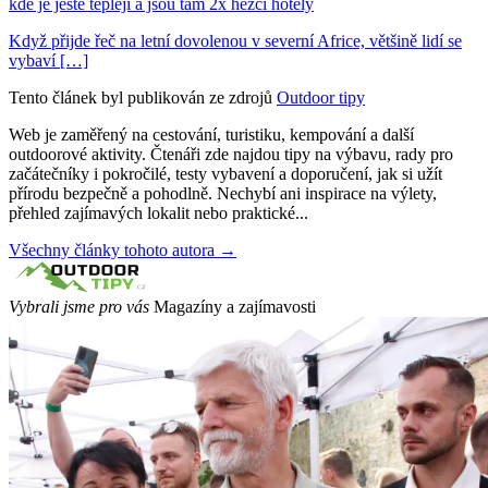
kde je ještě tepleji a jsou tam 2x hezčí hotely
Když přijde řeč na letní dovolenou v severní Africe, většině lidí se
vybaví […]
Tento článek byl publikován ze zdrojů
Outdoor tipy
Web je zaměřený na cestování, turistiku, kempování a další
outdoorové aktivity. Čtenáři zde najdou tipy na výbavu, rady pro
začátečníky i pokročilé, testy vybavení a doporučení, jak si užít
přírodu bezpečně a pohodlně. Nechybí ani inspirace na výlety,
přehled zajímavých lokalit nebo praktické...
Všechny články tohoto autora →
Vybrali jsme pro vás
Magazíny a zajímavosti