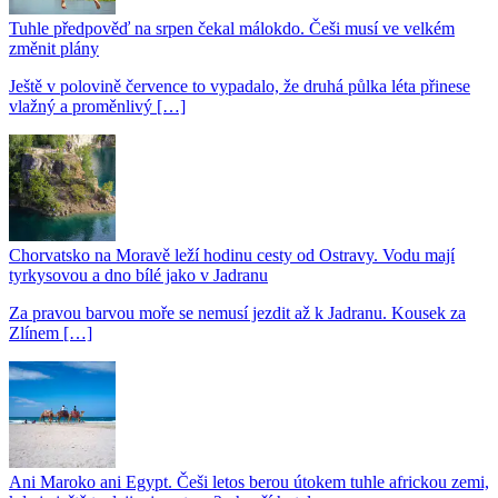
Tuhle předpověď na srpen čekal málokdo. Češi musí ve velkém
změnit plány
Ještě v polovině července to vypadalo, že druhá půlka léta přinese
vlažný a proměnlivý […]
Chorvatsko na Moravě leží hodinu cesty od Ostravy. Vodu mají
tyrkysovou a dno bílé jako v Jadranu
Za pravou barvou moře se nemusí jezdit až k Jadranu. Kousek za
Zlínem […]
Ani Maroko ani Egypt. Češi letos berou útokem tuhle africkou zemi,