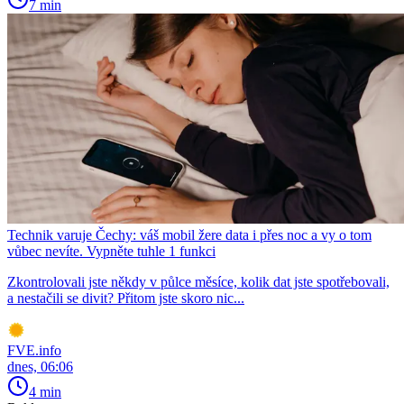
7 min
Technik varuje Čechy: váš mobil žere data i přes noc a vy o tom
vůbec nevíte. Vypněte tuhle 1 funkci
Zkontrolovali jste někdy v půlce měsíce, kolik dat jste spotřebovali,
a nestačili se divit? Přitom jste skoro nic...
FVE.info
dnes, 06:06
4 min