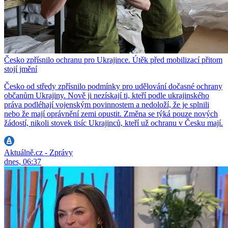
Česko zpřísnilo ochranu pro Ukrajince. Útěk před mobilizací přitom
stojí jmění
Česko od středy zpřísnilo podmínky pro udělování dočasné ochrany
občanům Ukrajiny. Nově ji nezískají ti, kteří podle ukrajinského
práva podléhají vojenským povinnostem a nedoloží, že je splnili
nebo že mají oprávnění zemi opustit. Změna se týká pouze nových
žádostí, nikoli stovek tisíc Ukrajinců, kteří už ochranu v Česku mají.
Aktuálně.cz - Zprávy
dnes, 06:37