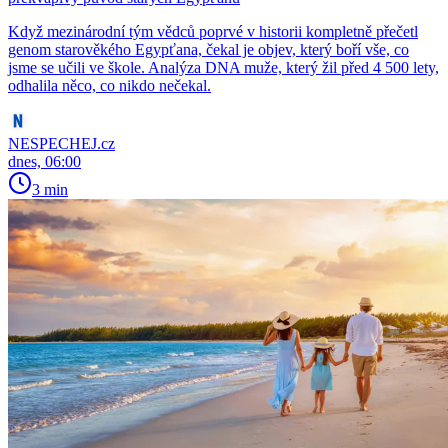
Když mezinárodní tým vědců poprvé v historii kompletně přečetl
genom starověkého Egypťana, čekal je objev, který boří vše, co
jsme se učili ve škole. Analýza DNA muže, který žil před 4 500 lety,
odhalila něco, co nikdo nečekal.
NESPECHEJ.cz
dnes, 06:00
3 min