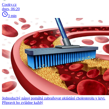
Cooky.cz
dnes, 06:20
3 min
Jednoduchý nápoj pomáhá zabraňovat ukládání cholesterolu v krvi.
Připravit ho zvládne každý