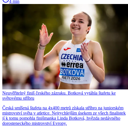
4 min
Neuvěřitelný finiš českého zázraku. Botková vytáhla štafetu ke
světovému stříbru
Česká smíšená štafeta na 4x400 metrů získala stříbro na juniorském
mistrovství světa v atletice. Nejrychlejším úsekem ze všech finalistek
jí k tomu pomohla finišmanka Linda Botková, hvězda nedávného
dorosteneckého mistrovství Evropy.