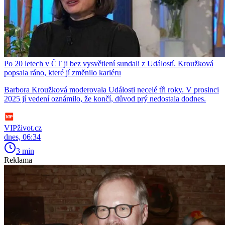
Po 20 letech v ČT ji bez vysvětlení sundali z Událostí. Kroužková
popsala ráno, které jí změnilo kariéru
Barbora Kroužková moderovala Události necelé tři roky. V prosinci
2025 jí vedení oznámilo, že končí, důvod prý nedostala dodnes.
VIPživot.cz
dnes, 06:34
3 min
Reklama