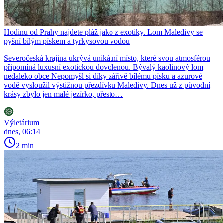
Hodinu od Prahy najdete pláž jako z exotiky. Lom Maledivy se
pyšní bílým pískem a tyrkysovou vodou
Severočeská krajina ukrývá unikátní místo, které svou atmosférou
připomíná luxusní exotickou dovolenou. Bývalý kaolinový lom
nedaleko obce Nepomyšl si díky zářivě bílému písku a azurové
vodě vysloužil výstižnou přezdívku Maledivy. Dnes už z původní
krásy zbylo jen malé jezírko, přesto…
Výletárium
dnes, 06:14
2 min