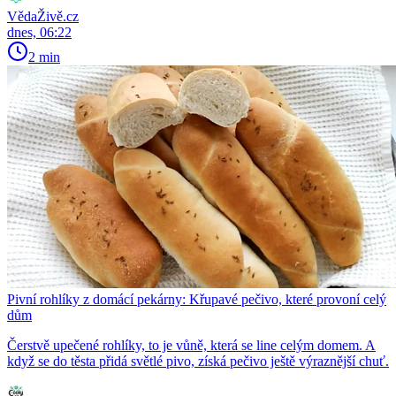
VědaŽivě.cz
dnes, 06:22
2 min
Pivní rohlíky z domácí pekárny: Křupavé pečivo, které provoní celý
dům
Čerstvě upečené rohlíky, to je vůně, která se line celým domem. A
když se do těsta přidá světlé pivo, získá pečivo ještě výraznější chuť.