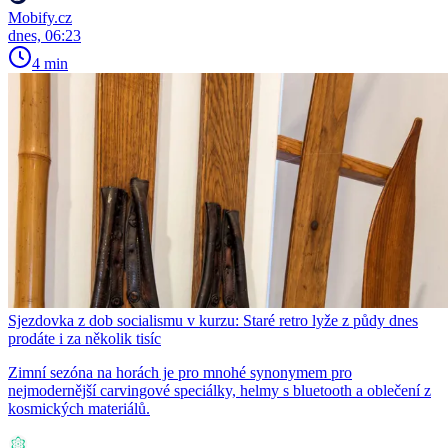
Mobify.cz
dnes, 06:23
4 min
Sjezdovka z dob socialismu v kurzu: Staré retro lyže z půdy dnes
prodáte i za několik tisíc
Zimní sezóna na horách je pro mnohé synonymem pro
nejmodernější carvingové speciálky, helmy s bluetooth a oblečení z
kosmických materiálů.