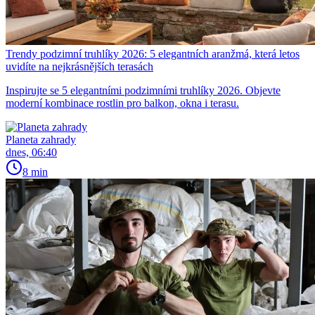
Trendy podzimní truhlíky 2026: 5 elegantních aranžmá, která letos
uvidíte na nejkrásnějších terasách
Inspirujte se 5 elegantními podzimními truhlíky 2026. Objevte
moderní kombinace rostlin pro balkon, okna i terasu.
Planeta zahrady
dnes, 06:40
8 min