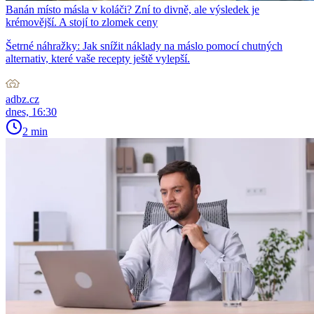
Banán místo másla v koláči? Zní to divně, ale výsledek je
krémovější. A stojí to zlomek ceny
Šetrné náhražky: Jak snížit náklady na máslo pomocí chutných
alternativ, které vaše recepty ještě vylepší.
adbz.cz
dnes, 16:30
2 min