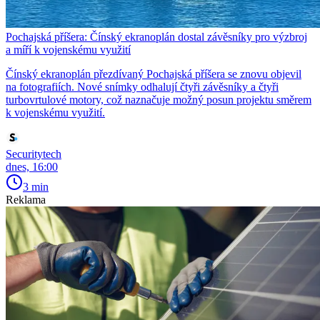
Pochajská příšera: Čínský ekranoplán dostal závěsníky pro výzbroj
a míří k vojenskému využití
Čínský ekranoplán přezdívaný Pochajská příšera se znovu objevil
na fotografiích. Nové snímky odhalují čtyři závěsníky a čtyři
turbovrtulové motory, což naznačuje možný posun projektu směrem
k vojenskému využití.
Securitytech
dnes, 16:00
3 min
Reklama