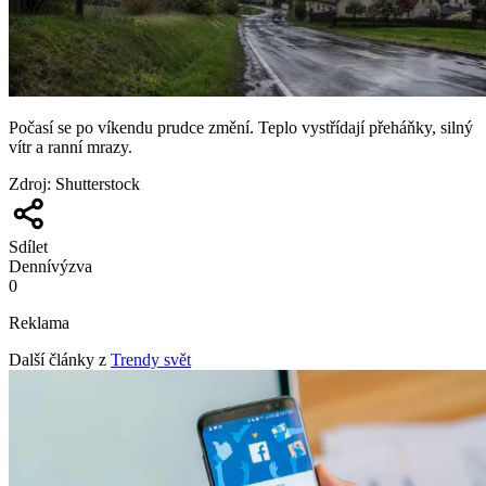
Počasí se po víkendu prudce změní. Teplo vystřídají přeháňky, silný
vítr a ranní mrazy.
Zdroj
:
Shutterstock
Sdílet
Denní
výzva
0
Reklama
Další články z
Trendy svět