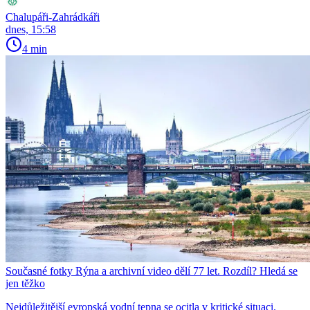
Chalupáři-Zahrádkáři
dnes, 15:58
4 min
Současné fotky Rýna a archivní video dělí 77 let. Rozdíl? Hledá se
jen těžko
Nejdůležitější evropská vodní tepna se ocitla v kritické situaci.