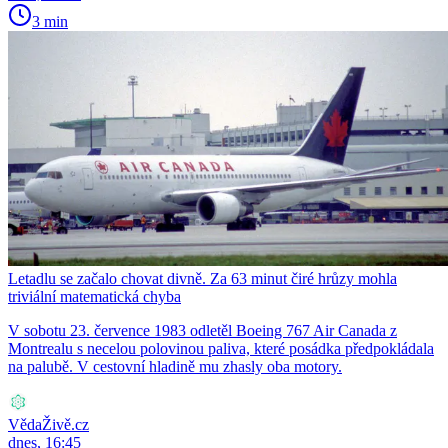
3 min
Letadlu se začalo chovat divně. Za 63 minut čiré hrůzy mohla
triviální matematická chyba
V sobotu 23. července 1983 odletěl Boeing 767 Air Canada z
Montrealu s necelou polovinou paliva, které posádka předpokládala
na palubě. V cestovní hladině mu zhasly oba motory.
VědaŽivě.cz
dnes, 16:45