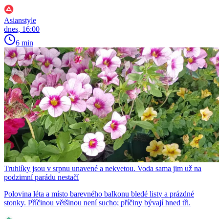
Asianstyle
dnes, 16:00
6 min
Truhlíky jsou v srpnu unavené a nekvetou. Voda sama jim už na
podzimní parádu nestačí
Polovina léta a místo barevného balkonu bledé listy a prázdné
stonky. Příčinou většinou není sucho; příčiny bývají hned tři.