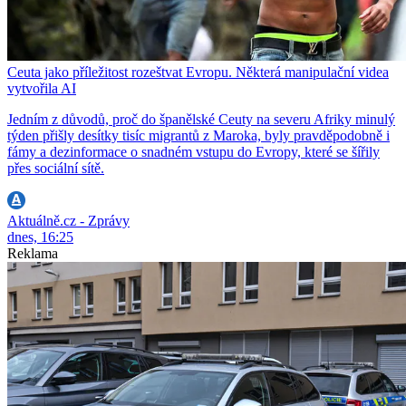
Ceuta jako příležitost rozeštvat Evropu. Některá manipulační videa
vytvořila AI
Jedním z důvodů, proč do španělské Ceuty na severu Afriky minulý
týden přišly desítky tisíc migrantů z Maroka, byly pravděpodobně i
fámy a dezinformace o snadném vstupu do Evropy, které se šířily
přes sociální sítě.
Aktuálně.cz - Zprávy
dnes, 16:25
Reklama