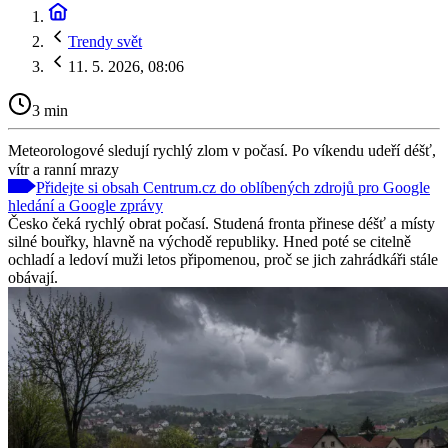
Trendy svět
11. 5. 2026, 08:06
3 min
Meteorologové sledují rychlý zlom v počasí. Po víkendu udeří déšť,
vítr a ranní mrazy
Přidejte si obsah Centrum.cz do oblíbených zdrojů pro Google
hledání a Google zprávy
Česko čeká rychlý obrat počasí. Studená fronta přinese déšť a místy
silné bouřky, hlavně na východě republiky. Hned poté se citelně
ochladí a ledoví muži letos připomenou, proč se jich zahrádkáři stále
obávají.