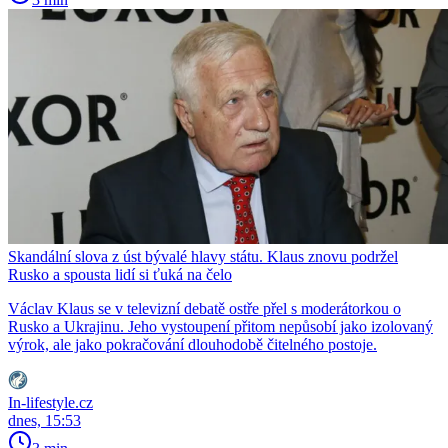
Skandální slova z úst bývalé hlavy státu. Klaus znovu podržel
Rusko a spousta lidí si ťuká na čelo
Václav Klaus se v televizní debatě ostře přel s moderátorkou o
Rusko a Ukrajinu. Jeho vystoupení přitom nepůsobí jako izolovaný
výrok, ale jako pokračování dlouhodobě čitelného postoje.
In-lifestyle.cz
dnes, 15:53