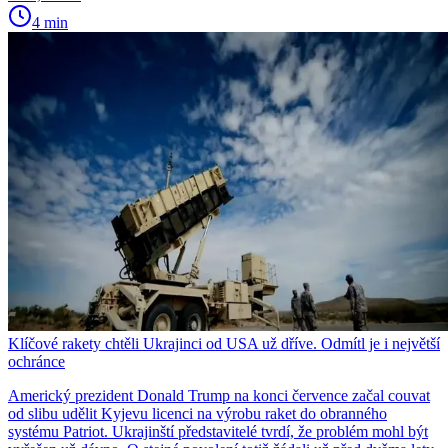
4 min
Klíčové rakety chtěli Ukrajinci od USA už dříve. Odmítl je i největší
ochránce
Americký prezident Donald Trump na konci července začal couvat
od slibu udělit Kyjevu licenci na výrobu raket do obranného
systému Patriot. Ukrajinští představitelé tvrdí, že problém mohl být