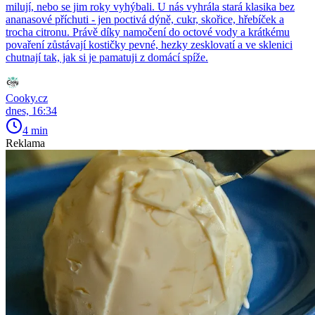
milují, nebo se jim roky vyhýbali. U nás vyhrála stará klasika bez
ananasové příchuti - jen poctivá dýně, cukr, skořice, hřebíček a
trocha citronu. Právě díky namočení do octové vody a krátkému
povaření zůstávají kostičky pevné, hezky zesklovatí a ve sklenici
chutnají tak, jak si je pamatuji z domácí spíže.
Cooky.cz
dnes, 16:34
4 min
Reklama