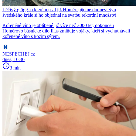
Léčivý glögg, o kterém psal již Homér, pijeme dodnes: Syn
švédského krále si ho objednal na svatbu rekordní množství
Kořeněné víno je oblíbené již více než 3000 let, dokonce i
Homérovo básnické dílo Ilias zmiňuje vojáky, kteří si vychutnávali
kořeněné víno s kozím sýrem.
NESPECHEJ.cz
dnes, 16:30
3 min