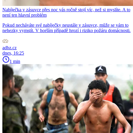
Nabíječka v zásuvce přes noc vás ročně stojí víc, než si myslíte. A to
není ten hlavní problém
Pokud necháváte své nabíječky neustále v zásuvce, může se vám to
nehezky vymstít. V horším případě hrozí i riziko požáru domácnosti.
adbz.cz
dnes, 16:25
1 min