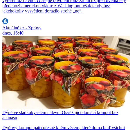
vyřešen už dávno. O stejné povolení totiž žádali už před dvěma lety
předchozí americkou vládu: z Washingtonu však tehdy bez
jakéhokoliv vysvětlení dorazilo strohé „ne“.
Aktuálně.cz - Zprávy
dnes, 16:40
Dýně ve sladkokyselém nálevu: Osvěžující domácí kompot bez
ananasu
Dýňový kompot patří přesně k těm věcem, které doma buď všichni