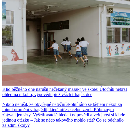
Klid běžného dne narušil nečekaný masakr ve škole: Útočník nebral
ohled na nikoho, výpovědi přeživších trhají srdce
Nikdo netušil, že obyčejné páteční školní ráno se během několika
minut promění v tragédii, která otřese celou zemí. Příbuzným
zbývají jen slzy. Vyšetřovatelé hledají odpovědi a veřejnost si klade
jedinou otázku – Jak se něco takového mohlo stát? Co se odehrálo
za zdmi školy?