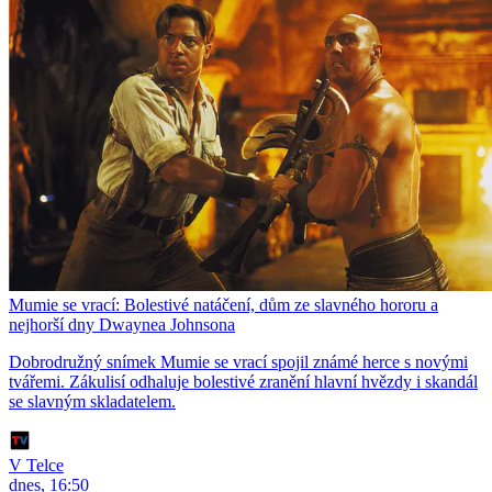
Mumie se vrací: Bolestivé natáčení, dům ze slavného hororu a
nejhorší dny Dwaynea Johnsona
Dobrodružný snímek Mumie se vrací spojil známé herce s novými
tvářemi. Zákulisí odhaluje bolestivé zranění hlavní hvězdy i skandál
se slavným skladatelem.
V Telce
dnes, 16:50