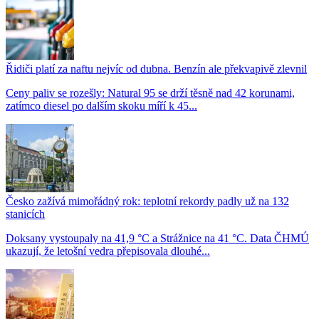
Řidiči platí za naftu nejvíc od dubna. Benzín ale překvapivě zlevnil
Ceny paliv se rozešly: Natural 95 se drží těsně nad 42 korunami,
zatímco diesel po dalším skoku míří k 45...
Česko zažívá mimořádný rok: teplotní rekordy padly už na 132
stanicích
Doksany vystoupaly na 41,9 °C a Strážnice na 41 °C. Data ČHMÚ
ukazují, že letošní vedra přepisovala dlouhé...