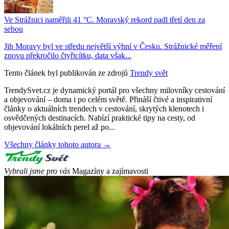
Ve Strážnici naměřili 41 °C. Moravský rekord padl třetí den za
sebou
Jih Moravy byl ve středu největší výhní v Česku. Strážnické měření
znovu překročilo čtyřicítku, data však...
Tento článek byl publikován ze zdrojů
Trendy svět
TrendySvet.cz je dynamický portál pro všechny milovníky cestování
a objevování – doma i po celém světě. Přináší čtivé a inspirativní
články o aktuálních trendech v cestování, skrytých klenotech i
osvědčených destinacích. Nabízí praktické tipy na cesty, od
objevování lokálních perel až po...
Všechny články tohoto autora →
Vybrali jsme pro vás
Magazíny a zajímavosti