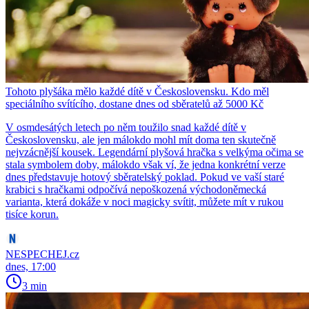
Tohoto plyšáka mělo každé dítě v Československu. Kdo měl
speciálního svítícího, dostane dnes od sběratelů až 5000 Kč
V osmdesátých letech po něm toužilo snad každé dítě v
Československu, ale jen málokdo mohl mít doma ten skutečně
nejvzácnější kousek. Legendární plyšová hračka s velkýma očima se
stala symbolem doby, málokdo však ví, že jedna konkrétní verze
dnes představuje hotový sběratelský poklad. Pokud ve vaší staré
krabici s hračkami odpočívá nepoškozená východoněmecká
varianta, která dokáže v noci magicky svítit, můžete mít v rukou
tisíce korun.
NESPECHEJ.cz
dnes, 17:00
3 min