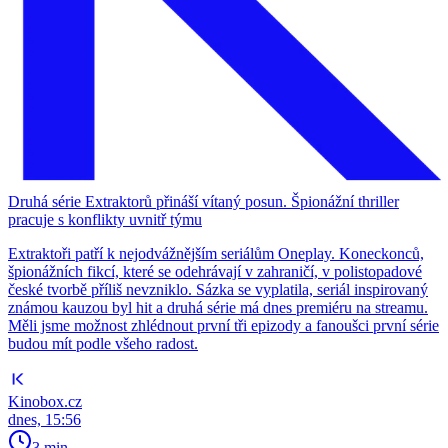
Druhá série Extraktorů přináší vítaný posun. Špionážní thriller
pracuje s konflikty uvnitř týmu
Extraktoři patří k nejodvážnějším seriálům Oneplay. Koneckonců,
špionážních fikcí, které se odehrávají v zahraničí, v polistopadové
české tvorbě příliš nevzniklo. Sázka se vyplatila, seriál inspirovaný
známou kauzou byl hit a druhá série má dnes premiéru na streamu.
Měli jsme možnost zhlédnout první tři epizody a fanoušci první série
budou mít podle všeho radost.
Kinobox.cz
dnes, 15:56
3 min