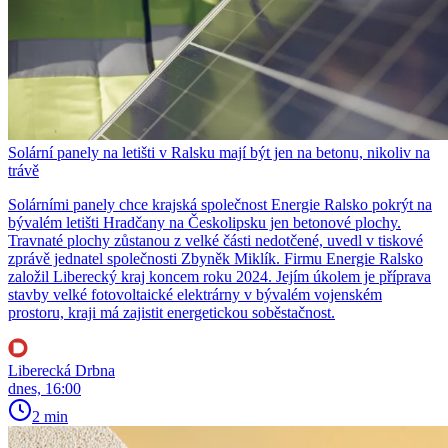
Solární panely na letišti v Ralsku mají být jen na betonu, nikoliv na
trávě
Solárními panely chce krajská společnost Energie Ralsko pokrýt na
bývalém letišti Hradčany na Českolipsku jen betonové plochy.
Travnaté plochy zůstanou z velké části nedotčené, uvedl v tiskové
zprávě jednatel společnosti Zbyněk Miklík. Firmu Energie Ralsko
založil Liberecký kraj koncem roku 2024. Jejím úkolem je příprava
stavby velké fotovoltaické elektrárny v bývalém vojenském
prostoru, kraji má zajistit energetickou soběstačnost.
Liberecká Drbna
dnes, 16:00
2 min