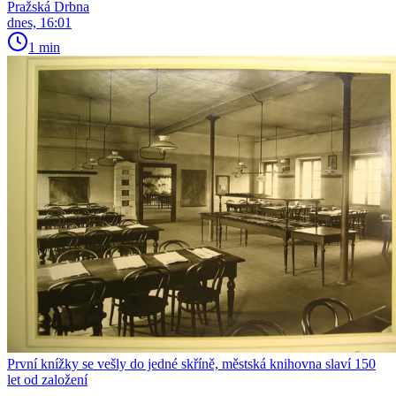
Pražská Drbna
dnes, 16:01
1 min
První knížky se vešly do jedné skříně, městská knihovna slaví 150
let od založení