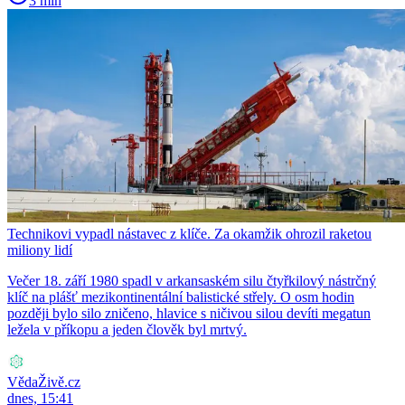
3 min
Technikovi vypadl nástavec z klíče. Za okamžik ohrozil raketou
miliony lidí
Večer 18. září 1980 spadl v arkansaském silu čtyřkilový nástrčný
klíč na plášť mezikontinentální balistické střely. O osm hodin
později bylo silo zničeno, hlavice s ničivou silou devíti megatun
ležela v příkopu a jeden člověk byl mrtvý.
VědaŽivě.cz
dnes, 15:41