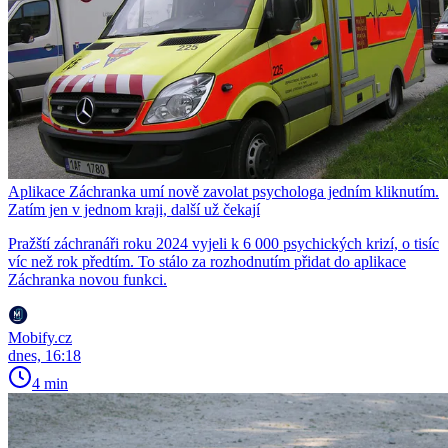
Aplikace Záchranka umí nově zavolat psychologa jedním kliknutím.
Zatím jen v jednom kraji, další už čekají
Pražští záchranáři roku 2024 vyjeli k 6 000 psychických krizí, o tisíc
víc než rok předtím. To stálo za rozhodnutím přidat do aplikace
Záchranka novou funkci.
Mobify.cz
dnes, 16:18
4 min