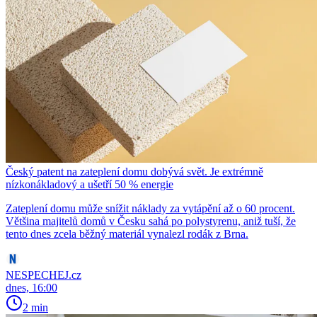
Český patent na zateplení domu dobývá svět. Je extrémně
nízkonákladový a ušetří 50 % energie
Zateplení domu může snížit náklady za vytápění až o 60 procent.
Většina majitelů domů v Česku sahá po polystyrenu, aniž tuší, že
tento dnes zcela běžný materiál vynalezl rodák z Brna.
NESPECHEJ.cz
dnes, 16:00
2 min