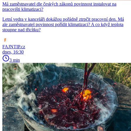
Má zaměstnavatel dle českých zákonů povinnost instalovat na
pracovišti klimatizaci?
Letní vedra v kanceláři dokážou pořádně ztrpčit pracovní den. Má
ale zaměstnavatel povinnost pořídit klimatizaci? A co když teplota
stoupne nad třicítku?
FAJNTIP.cz
dnes, 16:30
3 min