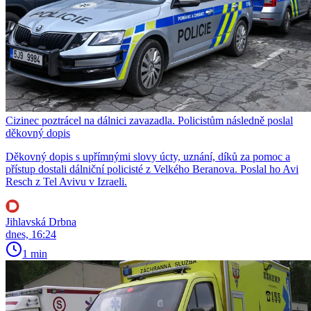
Cizinec poztrácel na dálnici zavazadla. Policistům následně poslal
děkovný dopis
Děkovný dopis s upřímnými slovy úcty, uznání, díků za pomoc a
přístup dostali dálniční policisté z Velkého Beranova. Poslal ho Avi
Resch z Tel Avivu v Izraeli.
Jihlavská Drbna
dnes, 16:24
1 min