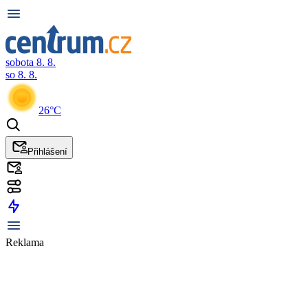
sobota 8. 8.
so 8. 8.
26°C
Přihlášení
Reklama