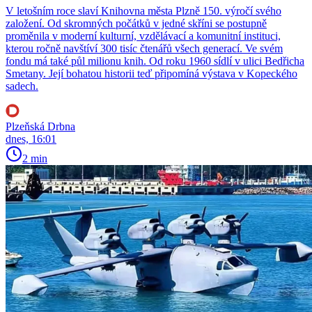
V letošním roce slaví Knihovna města Plzně 150. výročí svého
založení. Od skromných počátků v jedné skříni se postupně
proměnila v moderní kulturní, vzdělávací a komunitní instituci,
kterou ročně navštíví 300 tisíc čtenářů všech generací. Ve svém
fondu má také půl milionu knih. Od roku 1960 sídlí v ulici Bedřicha
Smetany. Její bohatou historii teď připomíná výstava v Kopeckého
sadech.
Plzeňská Drbna
dnes, 16:01
2 min