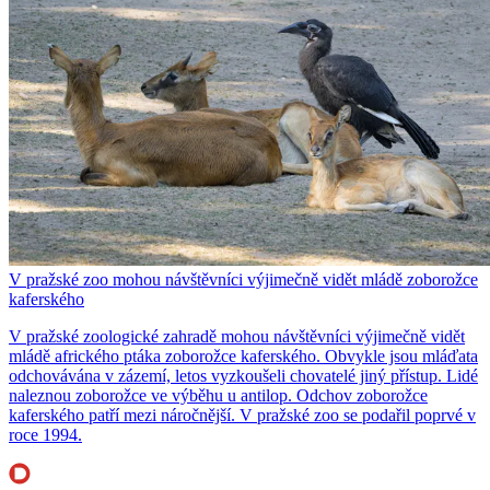
V pražské zoo mohou návštěvníci výjimečně vidět mládě zoborožce
kaferského
V pražské zoologické zahradě mohou návštěvníci výjimečně vidět
mládě afrického ptáka zoborožce kaferského. Obvykle jsou mláďata
odchovávána v zázemí, letos vyzkoušeli chovatelé jiný přístup. Lidé
naleznou zoborožce ve výběhu u antilop. Odchov zoborožce
kaferského patří mezi náročnější. V pražské zoo se podařil poprvé v
roce 1994.