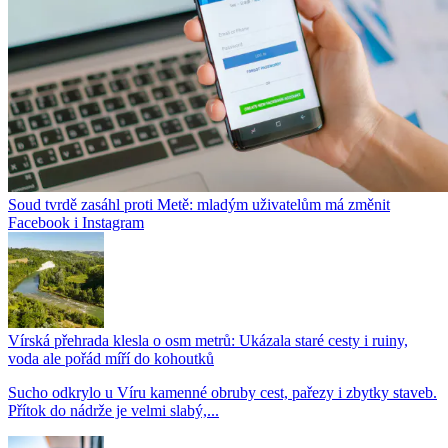
Soud tvrdě zasáhl proti Metě: mladým uživatelům má změnit
Facebook i Instagram
Vírská přehrada klesla o osm metrů: Ukázala staré cesty i ruiny,
voda ale pořád míří do kohoutků
Sucho odkrylo u Víru kamenné obruby cest, pařezy i zbytky staveb.
Přítok do nádrže je velmi slabý,...