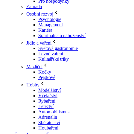
Pro hospodyňky
Zahrada
Osobní rozvoj
Psychologie
Management
Kariéra
Spiritualita a náboženství
Jídlo a vaření
Světová gastronomie
Levné vaření
Kulinářské triky
Mazlíčci
Kočky
Pejskové
Hobby
Modelářství
Včelařství
Rybaření
Letectví
Automobilismus
Adrenalin
Sběratelství
Houbaření