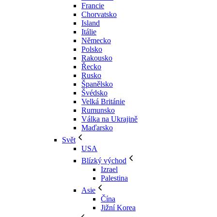
Francie
Chorvatsko
Island
Itálie
Německo
Polsko
Rakousko
Řecko
Rusko
Španělsko
Švédsko
Velká Británie
Rumunsko
Válka na Ukrajině
Maďarsko
Svět
USA
Blízký východ
Izrael
Palestina
Asie
Čína
Jižní Korea