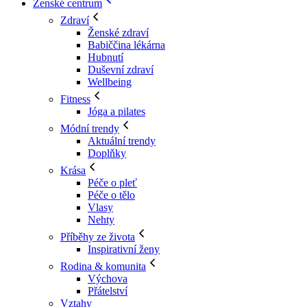
Ženské centrum
Zdraví
Ženské zdraví
Babiččina lékárna
Hubnutí
Duševní zdraví
Wellbeing
Fitness
Jóga a pilates
Módní trendy
Aktuální trendy
Doplňky
Krása
Péče o pleť
Péče o tělo
Vlasy
Nehty
Příběhy ze života
Inspirativní ženy
Rodina & komunita
Výchova
Přátelství
Vztahy