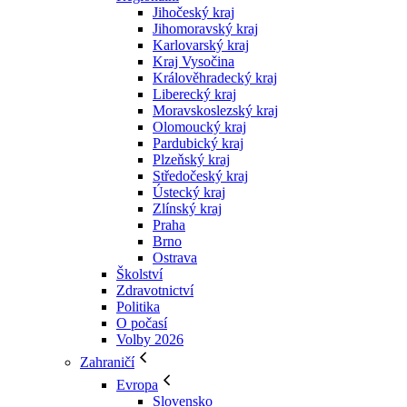
Jihočeský kraj
Jihomoravský kraj
Karlovarský kraj
Kraj Vysočina
Králověhradecký kraj
Liberecký kraj
Moravskoslezský kraj
Olomoucký kraj
Pardubický kraj
Plzeňský kraj
Středočeský kraj
Ústecký kraj
Zlínský kraj
Praha
Brno
Ostrava
Školství
Zdravotnictví
Politika
O počasí
Volby 2026
Zahraničí
Evropa
Slovensko