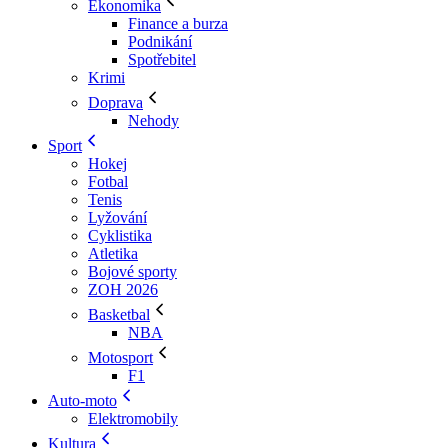
Ekonomika
Finance a burza
Podnikání
Spotřebitel
Krimi
Doprava
Nehody
Sport
Hokej
Fotbal
Tenis
Lyžování
Cyklistika
Atletika
Bojové sporty
ZOH 2026
Basketbal
NBA
Motosport
F1
Auto-moto
Elektromobily
Kultura