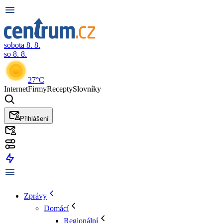
sobota 8. 8.
so 8. 8.
27°C
Internet
Firmy
Recepty
Slovníky
Přihlášení
Zprávy
Domácí
Regionální