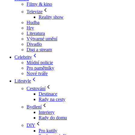
Filmy & kino
Televize
Reality show
Hudba
Hry
Literatura
Výtvarné umění
Divadlo
Digi a stream
Celebrity
Módní policie
Pro pamětníky
Nové tváře
Lifestyle
Cestování
Destinace
Rady na cesty
Bydlení
Interiery
Rady do domu
DIY
Pro kutily