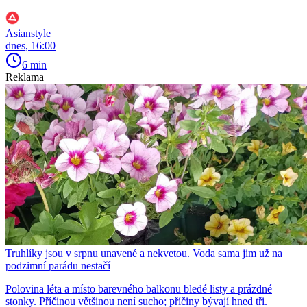
Asianstyle
dnes, 16:00
6 min
Reklama
Truhlíky jsou v srpnu unavené a nekvetou. Voda sama jim už na
podzimní parádu nestačí
Polovina léta a místo barevného balkonu bledé listy a prázdné
stonky. Příčinou většinou není sucho; příčiny bývají hned tři.