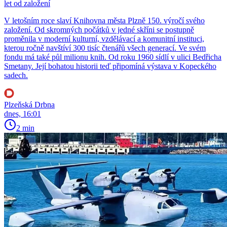
let od založení
V letošním roce slaví Knihovna města Plzně 150. výročí svého
založení. Od skromných počátků v jedné skříni se postupně
proměnila v moderní kulturní, vzdělávací a komunitní instituci,
kterou ročně navštíví 300 tisíc čtenářů všech generací. Ve svém
fondu má také půl milionu knih. Od roku 1960 sídlí v ulici Bedřicha
Smetany. Její bohatou historii teď připomíná výstava v Kopeckého
sadech.
Plzeňská Drbna
dnes, 16:01
2 min