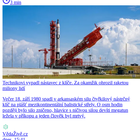
3 min
Technikovi vypadl nástavec z klíče. Za okamžik ohrozil raketou
miliony lidí
Večer 18. září 1980 spadl v arkansaském silu čtyřkilový nástrčný
klíč na plášť mezikontinentální balistické střely. O osm hodin
později bylo silo zničeno, hlavice s ničivou silou devíti megatun
ležela v příkopu a jeden člověk byl mrtvý.
VědaŽivě.cz
dnes, 15:41