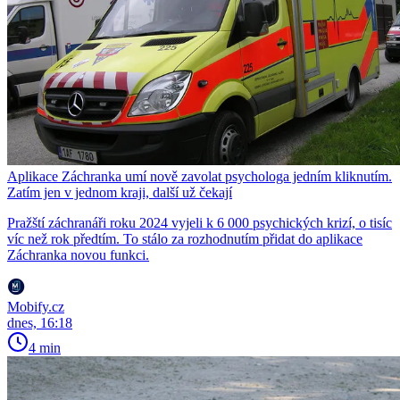
Aplikace Záchranka umí nově zavolat psychologa jedním kliknutím.
Zatím jen v jednom kraji, další už čekají
Pražští záchranáři roku 2024 vyjeli k 6 000 psychických krizí, o tisíc
víc než rok předtím. To stálo za rozhodnutím přidat do aplikace
Záchranka novou funkci.
Mobify.cz
dnes, 16:18
4 min