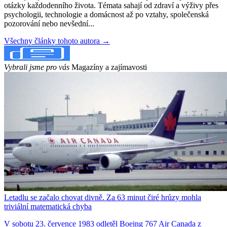
otázky každodenního života. Témata sahají od zdraví a výživy přes
psychologii, technologie a domácnost až po vztahy, společenská
pozorování nebo nevšední...
Všechny články tohoto autora →
Vybrali jsme pro vás
Magazíny a zajímavosti
Letadlu se začalo chovat divně. Za 63 minut čiré hrůzy mohla
triviální matematická chyba
V sobotu 23. července 1983 odletěl Boeing 767 Air Canada z