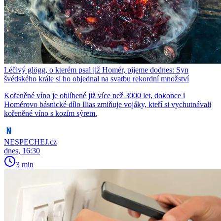
Léčivý glögg, o kterém psal již Homér, pijeme dodnes: Syn
švédského krále si ho objednal na svatbu rekordní množství
Kořeněné víno je oblíbené již více než 3000 let, dokonce i
Homérovo básnické dílo Ilias zmiňuje vojáky, kteří si vychutnávali
kořeněné víno s kozím sýrem.
NESPECHEJ.cz
dnes, 16:30
3 min