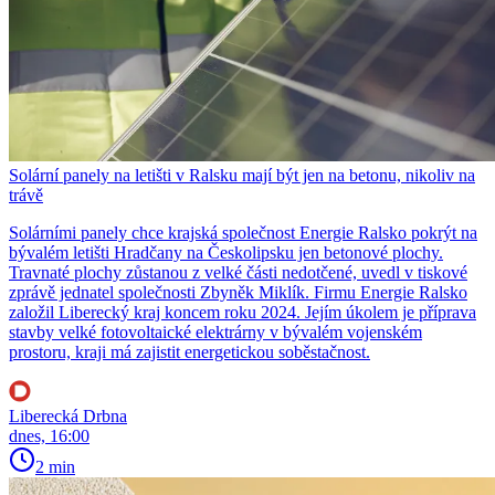
Solární panely na letišti v Ralsku mají být jen na betonu, nikoliv na
trávě
Solárními panely chce krajská společnost Energie Ralsko pokrýt na
bývalém letišti Hradčany na Českolipsku jen betonové plochy.
Travnaté plochy zůstanou z velké části nedotčené, uvedl v tiskové
zprávě jednatel společnosti Zbyněk Miklík. Firmu Energie Ralsko
založil Liberecký kraj koncem roku 2024. Jejím úkolem je příprava
stavby velké fotovoltaické elektrárny v bývalém vojenském
prostoru, kraji má zajistit energetickou soběstačnost.
Liberecká Drbna
dnes, 16:00
2 min