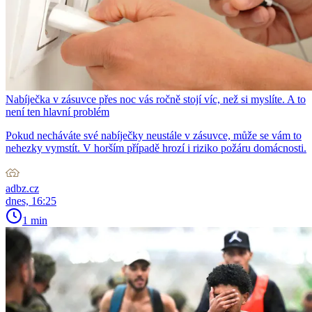
Nabíječka v zásuvce přes noc vás ročně stojí víc, než si myslíte. A to
není ten hlavní problém
Pokud necháváte své nabíječky neustále v zásuvce, může se vám to
nehezky vymstít. V horším případě hrozí i riziko požáru domácnosti.
adbz.cz
dnes, 16:25
1 min