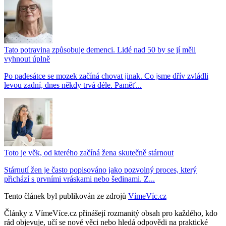
Tato potravina způsobuje demenci. Lidé nad 50 by se jí měli
vyhnout úplně
Po padesátce se mozek začíná chovat jinak. Co jsme dřív zvládli
levou zadní, dnes někdy trvá déle. Paměť...
Toto je věk, od kterého začíná žena skutečně stárnout
Stárnutí žen je často popisováno jako pozvolný proces, který
přichází s prvními vráskami nebo šedinami. Z...
Tento článek byl publikován ze zdrojů
VímeVíc.cz
Články z VímeVíce.cz přinášejí rozmanitý obsah pro každého, kdo
rád objevuje, učí se nové věci nebo hledá odpovědi na praktické