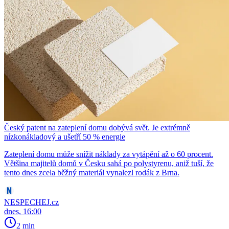
Český patent na zateplení domu dobývá svět. Je extrémně
nízkonákladový a ušetří 50 % energie
Zateplení domu může snížit náklady za vytápění až o 60 procent.
Většina majitelů domů v Česku sahá po polystyrenu, aniž tuší, že
tento dnes zcela běžný materiál vynalezl rodák z Brna.
NESPECHEJ.cz
dnes, 16:00
2 min