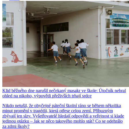
Klid běžného dne narušil nečekaný masakr ve škole: Útočník nebral
ohled na nikoho, výpovědi přeživších trhají srdce
Nikdo netušil, že obyčejné páteční školní ráno se během několika
minut promění v tragédii, která otřese celou zemí. Příbuzným
zbývají jen slzy. Vyšetřovatelé hledají odpovědi a veřejnost si klade
jedinou otázku – Jak se něco takového mohlo stát? Co se odehrálo
za zdmi školy?