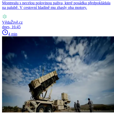
Montrealu s necelou polovinou paliva, které posádka předpokládala
na palubě. V cestovní hladině mu zhasly oba motory.
VědaŽivě.cz
dnes, 16:45
4 min