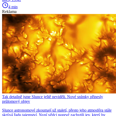
4 min
Reklama
Tak detailně jsme Slunce ještě neviděli. Nové snímky přinesly
průlomový objev
Slunce astronomové zkoumají už staletí, přesto jeho atmosféra stále
skrývá řadu tajemství. Nyní vědci poprvé zachytili jev, který by