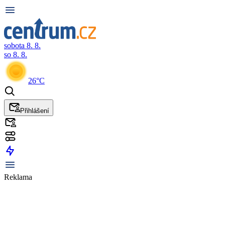
sobota 8. 8.
so 8. 8.
26°C
Přihlášení
Reklama