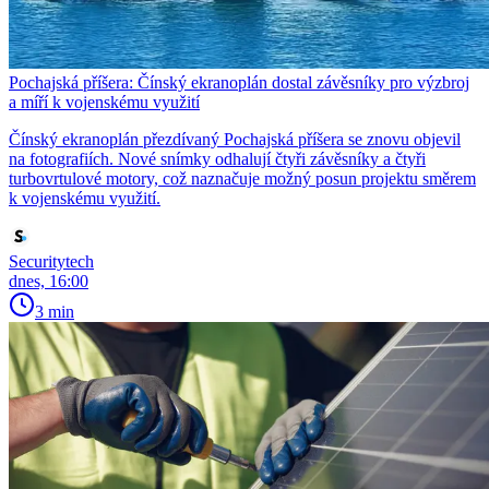
Pochajská příšera: Čínský ekranoplán dostal závěsníky pro výzbroj
a míří k vojenskému využití
Čínský ekranoplán přezdívaný Pochajská příšera se znovu objevil
na fotografiích. Nové snímky odhalují čtyři závěsníky a čtyři
turbovrtulové motory, což naznačuje možný posun projektu směrem
k vojenskému využití.
Securitytech
dnes, 16:00
3 min