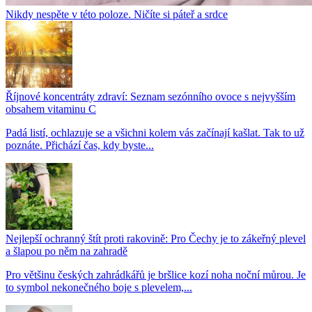
Nikdy nespěte v této poloze. Ničíte si páteř a srdce
Říjnové koncentráty zdraví: Seznam sezónního ovoce s nejvyšším
obsahem vitaminu C
Padá listí, ochlazuje se a všichni kolem vás začínají kašlat. Tak to už
poznáte. Přichází čas, kdy byste...
Nejlepší ochranný štít proti rakovině: Pro Čechy je to zákeřný plevel
a šlapou po něm na zahradě
Pro většinu českých zahrádkářů je bršlice kozí noha noční můrou. Je
to symbol nekonečného boje s plevelem,...