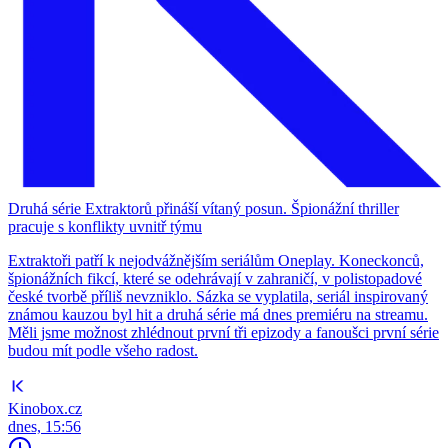
Druhá série Extraktorů přináší vítaný posun. Špionážní thriller
pracuje s konflikty uvnitř týmu
Extraktoři patří k nejodvážnějším seriálům Oneplay. Koneckonců,
špionážních fikcí, které se odehrávají v zahraničí, v polistopadové
české tvorbě příliš nevzniklo. Sázka se vyplatila, seriál inspirovaný
známou kauzou byl hit a druhá série má dnes premiéru na streamu.
Měli jsme možnost zhlédnout první tři epizody a fanoušci první série
budou mít podle všeho radost.
Kinobox.cz
dnes, 15:56