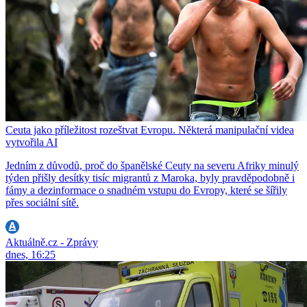
Ceuta jako příležitost rozeštvat Evropu. Některá manipulační videa
vytvořila AI
Jedním z důvodů, proč do španělské Ceuty na severu Afriky minulý
týden přišly desítky tisíc migrantů z Maroka, byly pravděpodobně i
fámy a dezinformace o snadném vstupu do Evropy, které se šířily
přes sociální sítě.
Aktuálně.cz - Zprávy
dnes, 16:25