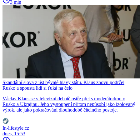
3 min
Skandální slova z úst bývalé hlavy státu. Klaus znovu podržel
Rusko a spousta lidí si ťuká na čelo
Václav Klaus se v televizní debatě ostře přel s moderátorkou o
Rusko a Ukrajinu. Jeho vystoupení přitom nepůsobí jako izolovaný
výrok, ale jako pokračování dlouhodobě čitelného postoje.
In-lifestyle.cz
dnes, 15:53