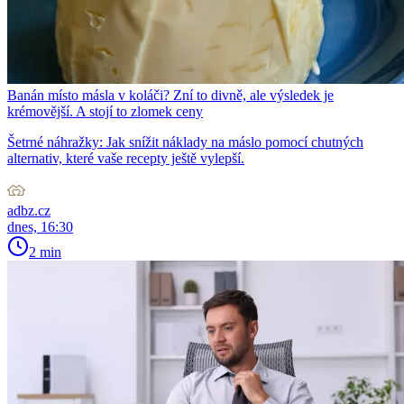
Banán místo másla v koláči? Zní to divně, ale výsledek je
krémovější. A stojí to zlomek ceny
Šetrné náhražky: Jak snížit náklady na máslo pomocí chutných
alternativ, které vaše recepty ještě vylepší.
adbz.cz
dnes, 16:30
2 min