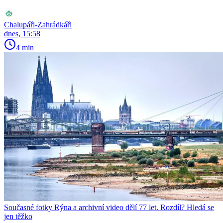
Chalupáři-Zahrádkáři
dnes, 15:58
4 min
Současné fotky Rýna a archivní video dělí 77 let. Rozdíl? Hledá se
jen těžko