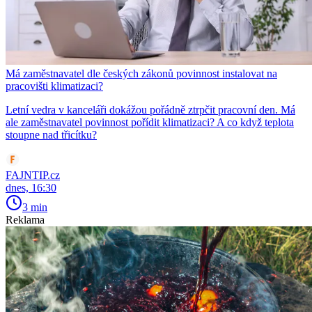
Má zaměstnavatel dle českých zákonů povinnost instalovat na
pracovišti klimatizaci?
Letní vedra v kanceláři dokážou pořádně ztrpčit pracovní den. Má
ale zaměstnavatel povinnost pořídit klimatizaci? A co když teplota
stoupne nad třicítku?
FAJNTIP.cz
dnes, 16:30
3 min
Reklama