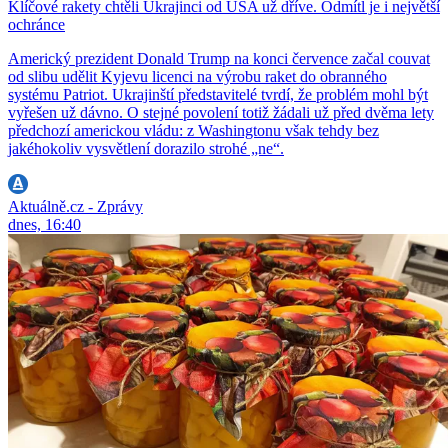
Klíčové rakety chtěli Ukrajinci od USA už dříve. Odmítl je i největší
ochránce
Americký prezident Donald Trump na konci července začal couvat
od slibu udělit Kyjevu licenci na výrobu raket do obranného
systému Patriot. Ukrajinští představitelé tvrdí, že problém mohl být
vyřešen už dávno. O stejné povolení totiž žádali už před dvěma lety
předchozí americkou vládu: z Washingtonu však tehdy bez
jakéhokoliv vysvětlení dorazilo strohé „ne“.
Aktuálně.cz - Zprávy
dnes, 16:40