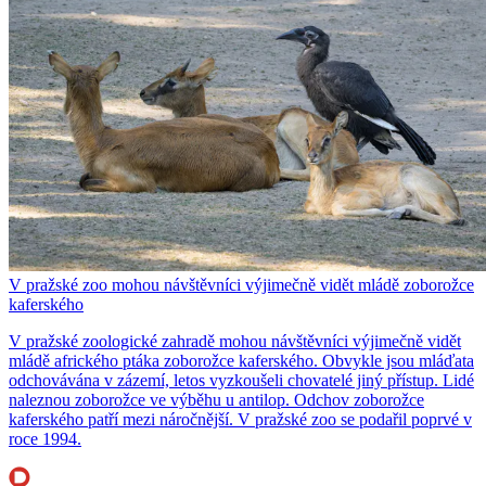
V pražské zoo mohou návštěvníci výjimečně vidět mládě zoborožce
kaferského
V pražské zoologické zahradě mohou návštěvníci výjimečně vidět
mládě afrického ptáka zoborožce kaferského. Obvykle jsou mláďata
odchovávána v zázemí, letos vyzkoušeli chovatelé jiný přístup. Lidé
naleznou zoborožce ve výběhu u antilop. Odchov zoborožce
kaferského patří mezi náročnější. V pražské zoo se podařil poprvé v
roce 1994.