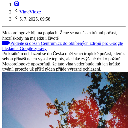
VímeVíc.cz
5. 7. 2025, 09:58
Meteorologové bijí na poplach: Žene se na nás extrémní počasí,
hrozí škody na majetku i životě
Přidejte si obsah Centrum.cz do oblíbených zdrojů pro Google
hledání a Google zprávy
Po krátkém ochlazení se do Česka opět vrací tropické počasí, které s
sebou přináší nejen vysoké teploty, ale také zvýšené riziko požárů.
Meteorologové upozorňují, že tato vlna veder bude mít jen krátké
trvání, protože už příští týden přijde výrazné ochlazení.