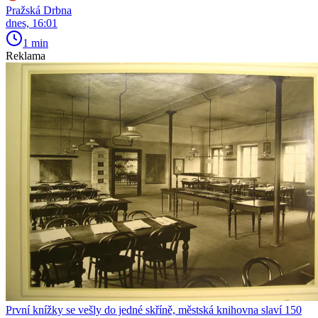
Pražská Drbna
dnes, 16:01
1 min
Reklama
První knížky se vešly do jedné skříně, městská knihovna slaví 150