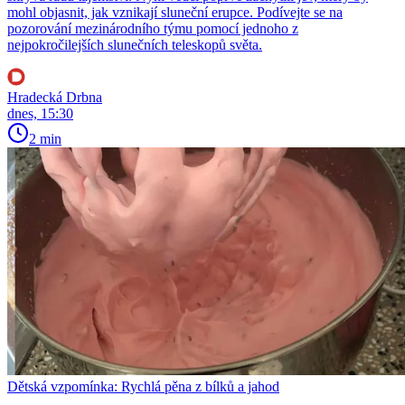
mohl objasnit, jak vznikají sluneční erupce. Podívejte se na
pozorování mezinárodního týmu pomocí jednoho z
nejpokročilejších slunečních teleskopů světa.
Hradecká Drbna
dnes, 15:30
2 min
Dětská vzpomínka: Rychlá pěna z bílků a jahod