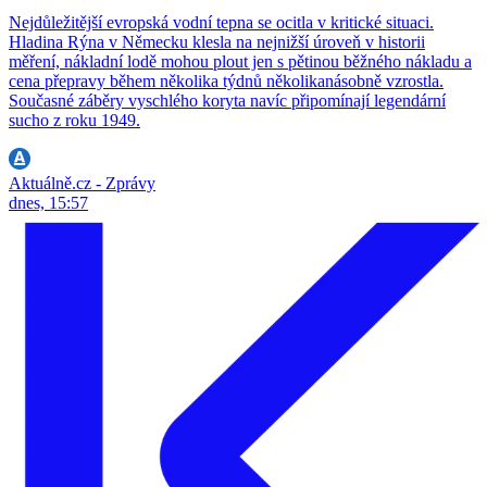
Nejdůležitější evropská vodní tepna se ocitla v kritické situaci.
Hladina Rýna v Německu klesla na nejnižší úroveň v historii
měření, nákladní lodě mohou plout jen s pětinou běžného nákladu a
cena přepravy během několika týdnů několikanásobně vzrostla.
Současné záběry vyschlého koryta navíc připomínají legendární
sucho z roku 1949.
Aktuálně.cz - Zprávy
dnes, 15:57