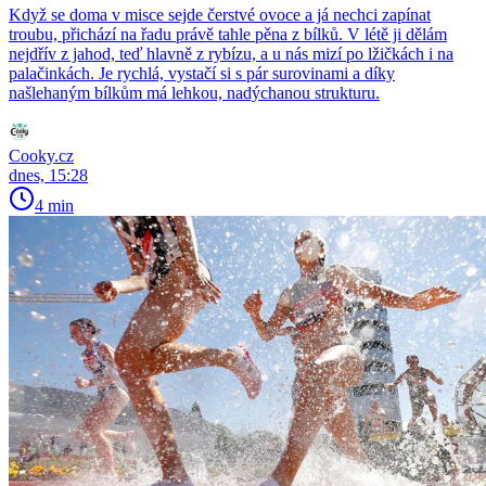
Když se doma v misce sejde čerstvé ovoce a já nechci zapínat
troubu, přichází na řadu právě tahle pěna z bílků. V létě ji dělám
nejdřív z jahod, teď hlavně z rybízu, a u nás mizí po lžičkách i na
palačinkách. Je rychlá, vystačí si s pár surovinami a díky
našlehaným bílkům má lehkou, nadýchanou strukturu.
Cooky.cz
dnes, 15:28
4 min