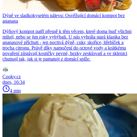
Dýně ve sladkokyselém nálevu: Osvěžující domácí kompot bez
ananasu
Dýňový kompot patří přesně k těm věcem, které doma buď všichni
milují, nebo se jim roky vyhýbali. U nás vyhrála stará klasika bez
ananasové příchuti - jen poctivá dýně, cukr, skořice, hřebíček a
trocha citronu. Právě díky namočení do octové vody a krátkému
povaření zůstávají kostičky pevné, hezky zesklovatí a ve sklenici
chutnají tak, jak si je pamatuji z domácí spíže.
Cooky.cz
dnes, 16:34
4 min