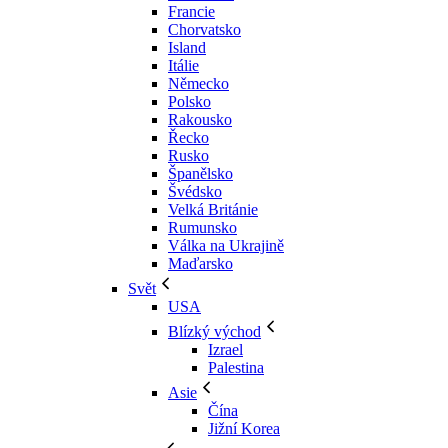
Francie
Chorvatsko
Island
Itálie
Německo
Polsko
Rakousko
Řecko
Rusko
Španělsko
Švédsko
Velká Británie
Rumunsko
Válka na Ukrajině
Maďarsko
Svět
USA
Blízký východ
Izrael
Palestina
Asie
Čína
Jižní Korea