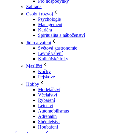
Pro hospodyňky
Zahrada
Osobní rozvoj
Psychologie
Management
Kariéra
Spiritualita a náboženství
Jídlo a vaření
Světová gastronomie
Levné vaření
Kulinářské triky
Mazlíčci
Kočky
Pejskové
Hobby
Modelářství
Včelařství
Rybaření
Letectví
Automobilismus
Adrenalin
Sběratelství
Houbaření