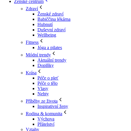
Ženské centrum
Zdraví
Ženské zdraví
Babiččina lékárna
Hubnutí
Duševní zdraví
Wellbeing
Fitness
Jóga a pilates
Módní trendy
Aktuální trendy
Doplňky
Krása
Péče o pleť
Péče o tělo
Vlasy
Nehty
Příběhy ze života
Inspirativní ženy
Rodina & komunita
Výchova
Přátelství
Vztahy