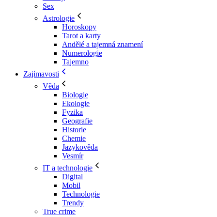
Sex
Astrologie
Horoskopy
Tarot a karty
Andělé a tajemná znamení
Numerologie
Tajemno
Zajímavosti
Věda
Biologie
Ekologie
Fyzika
Geografie
Historie
Chemie
Jazykověda
Vesmír
IT a technologie
Digital
Mobil
Technologie
Trendy
True crime