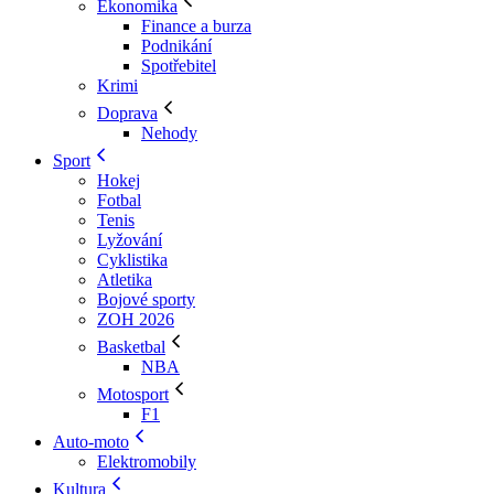
Ekonomika
Finance a burza
Podnikání
Spotřebitel
Krimi
Doprava
Nehody
Sport
Hokej
Fotbal
Tenis
Lyžování
Cyklistika
Atletika
Bojové sporty
ZOH 2026
Basketbal
NBA
Motosport
F1
Auto-moto
Elektromobily
Kultura