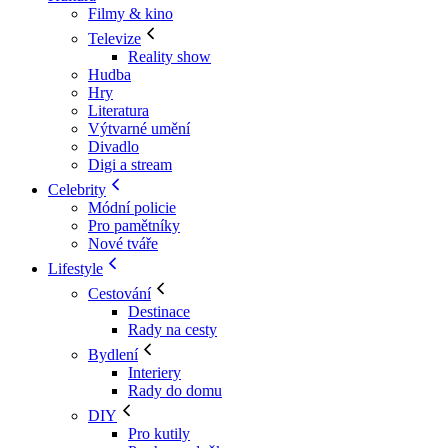
Filmy & kino
Televize
Reality show
Hudba
Hry
Literatura
Výtvarné umění
Divadlo
Digi a stream
Celebrity
Módní policie
Pro pamětníky
Nové tváře
Lifestyle
Cestování
Destinace
Rady na cesty
Bydlení
Interiery
Rady do domu
DIY
Pro kutily