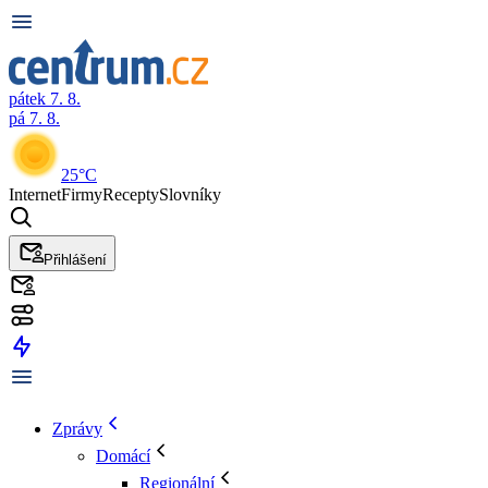
pátek 7. 8.
pá 7. 8.
25°C
Internet
Firmy
Recepty
Slovníky
Přihlášení
Zprávy
Domácí
Regionální