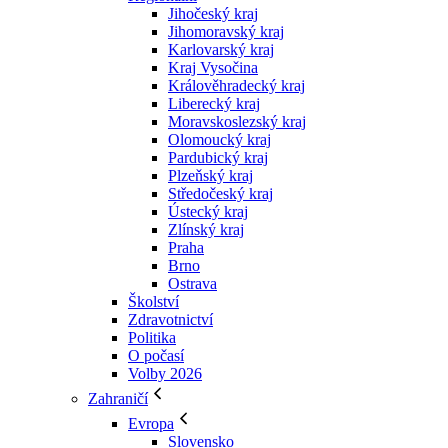
Jihočeský kraj
Jihomoravský kraj
Karlovarský kraj
Kraj Vysočina
Králověhradecký kraj
Liberecký kraj
Moravskoslezský kraj
Olomoucký kraj
Pardubický kraj
Plzeňský kraj
Středočeský kraj
Ústecký kraj
Zlínský kraj
Praha
Brno
Ostrava
Školství
Zdravotnictví
Politika
O počasí
Volby 2026
Zahraničí
Evropa
Slovensko