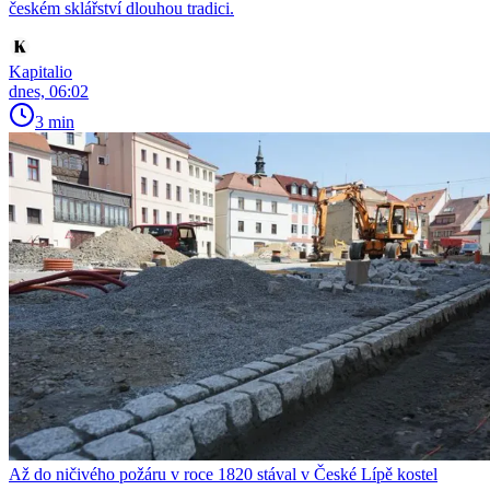
českém sklářství dlouhou tradici.
Kapitalio
dnes, 06:02
3 min
Až do ničivého požáru v roce 1820 stával v České Lípě kostel