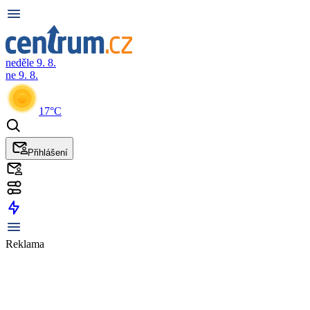
neděle 9. 8.
ne 9. 8.
17°C
Přihlášení
Reklama