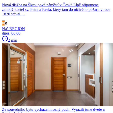
Nová dlažba na Škroupově náměstí v České Lípě připomene
zaniklý kostel sv. Petra a Pavla, který tam do ničivého požáru v roce
1820 stával.…
Náš REGION
dnes, 06:00
2 min
Ze sousedního bytu vycházel hrozný puch. Vyrazili jsme dveře a