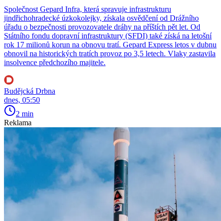
Společnost Gepard Infra, která spravuje infrastrukturu
jindřichohradecké úzkokolejky, získala osvědčení od Drážního
úřadu o bezpečnosti provozovatele dráhy na příštích pět let. Od
Státního fondu dopravní infrastruktury (SFDI) také získá na letošní
rok 17 milionů korun na obnovu tratí. Gepard Express letos v dubnu
obnovil na historických tratích provoz po 3,5 letech. Vlaky zastavila
insolvence předchozího majitele.
Budějcká Drbna
dnes, 05:50
2 min
Reklama