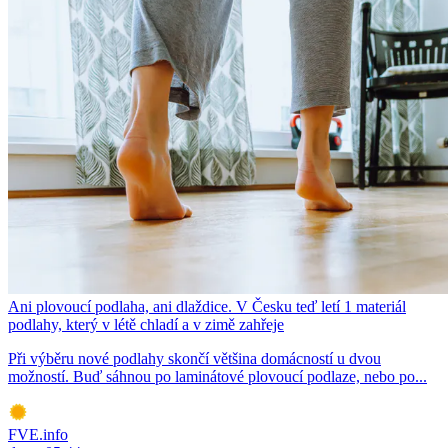
Ani plovoucí podlaha, ani dlaždice. V Česku teď letí 1 materiál
podlahy, který v létě chladí a v zimě zahřeje
Při výběru nové podlahy skončí většina domácností u dvou
možností. Buď sáhnou po laminátové plovoucí podlaze, nebo po...
FVE.info