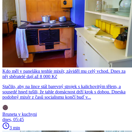
Kdo měl v paneláku tenhle mixér, záviděl mu celý vchod. Dnes za
něj sběratelé dají až 8 000 Kč
Stačilo, aby na lince stál barevný strojek s kalichovitým tělem, a
sousedé hned tušili, že tahle domácnost drží krok s dobou. Dneska
podobný mixér z časů socialismu končí buď v...
Bruneta v kuchyni
dnes, 05:45
3 min