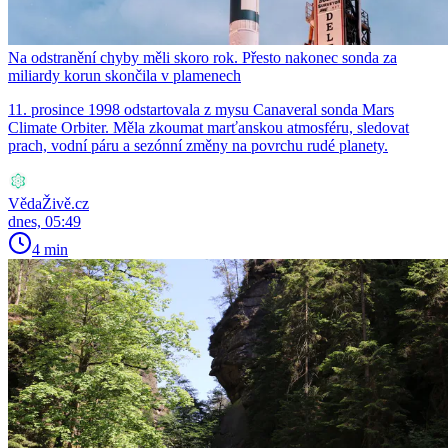
Na odstranění chyby měli skoro rok. Přesto nakonec sonda za
miliardy korun skončila v plamenech
11. prosince 1998 odstartovala z mysu Canaveral sonda Mars
Climate Orbiter. Měla zkoumat marťanskou atmosféru, sledovat
prach, vodní páru a sezónní změny na povrchu rudé planety.
VědaŽivě.cz
dnes, 05:49
4 min