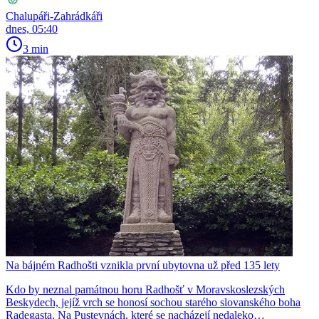
Chalupáři-Zahrádkáři
dnes, 05:40
3 min
Na bájném Radhošti vznikla první ubytovna už před 135 lety
Kdo by neznal památnou horu Radhošť v Moravskoslezských
Beskydech, jejíž vrch se honosí sochou starého slovanského boha
Radegasta. Na Pustevnách, které se nacházejí nedaleko…