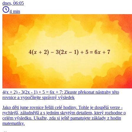
dnes, 06:05
4 min
4(x + 2) - 3(2x - 1) + 5 = 6x + 7: Zkuste překonat nástrahy této
rovnice a vypočítejte správný výsledek
Jako děti jsme rovnice řešili celé hodiny. Tohle je dospělá verze -
rychlejší, záludnější a s jedním skrytým detailem, který rozhodne o
celém výsledku. Ukažte, zda si ještě pamatujete základy z hodin
matematiky.