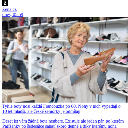
Žena.cz
dnes, 05:59
Tyhle boty nosí každá Francouzka po 60. Nohy v nich vypadají o
10 let mladší, ale české seniorky je odmítají
Deset let vám žádná bota neubere. Existuje ale jeden pár, po kterém
Pařížanky po šedesátce sahají skoro denně a díky kterému noha