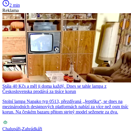
2 min
Reklama
Stála 40 Kčs a měl ji doma každý. Dnes se tahle lampa z
Československa prodává za tisíce korun
Stolní lampa Napako typ 0513, přezdívaná „Jeptiška“, se dnes na
mezinárodních designových platformách nabízí za více než osm tisíc
korun. Na českém bazaru přitom stejný model seženete za dva.
Chalupáři-Zahrádkáři