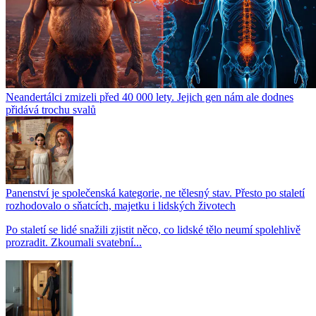
Neandertálci zmizeli před 40 000 lety. Jejich gen nám ale dodnes
přidává trochu svalů
Panenství je společenská kategorie, ne tělesný stav. Přesto po staletí
rozhodovalo o sňatcích, majetku i lidských životech
Po staletí se lidé snažili zjistit něco, co lidské tělo neumí spolehlivě
prozradit. Zkoumali svatební...