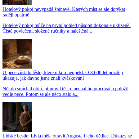
Hotelový pokoj nevypadá špinavě. Kterých míst se ale dotýkat
raději opatrně
Hotelový pokoj může na první pohled působit dokonale uklizeně.
Čisté povlečení, složené ručníky a naleštěná...
U pece zůstalo těsto, které nikdo neupekl. O 8.600 let později
ukazuje, jak dávno jsme znali kváskování
Někdo smíchal obilí, připravil těsto, nechal ho pracovat a položil
vedle pece. Potom se ale něco stalo a...
Lidské bestie: Livia měla otrávit Augusta i jeho dědice. Důkazy se