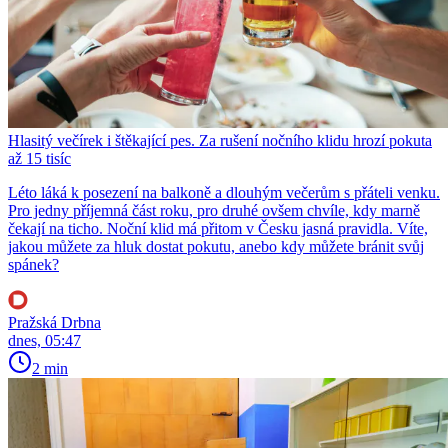
Hlasitý večírek i štěkající pes. Za rušení nočního klidu hrozí pokuta
až 15 tisíc
Léto láká k posezení na balkoně a dlouhým večerům s přáteli venku.
Pro jedny příjemná část roku, pro druhé ovšem chvíle, kdy marně
čekají na ticho. Noční klid má přitom v Česku jasná pravidla. Víte,
jakou můžete za hluk dostat pokutu, anebo kdy můžete bránit svůj
spánek?
Pražská Drbna
dnes, 05:47
2 min