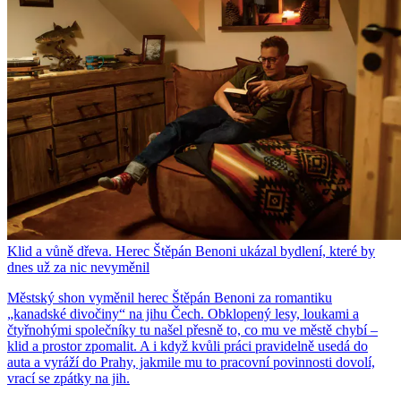
Klid a vůně dřeva. Herec Štěpán Benoni ukázal bydlení, které by
dnes už za nic nevyměnil
Městský shon vyměnil herec Štěpán Benoni za romantiku
„kanadské divočiny“ na jihu Čech. Obklopený lesy, loukami a
čtyřnohými společníky tu našel přesně to, co mu ve městě chybí –
klid a prostor zpomalit. A i když kvůli práci pravidelně usedá do
auta a vyráží do Prahy, jakmile mu to pracovní povinnosti dovolí,
vrací se zpátky na jih.