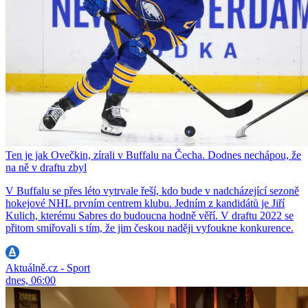
Ten je jak Ovečkin, zírali v Buffalu na Čecha. Dodnes nechápou, že
na ně v draftu zbyl
V Buffalu se přes léto vytrvale řeší, kdo bude v nadcházející sezoně
hokejové NHL prvním centrem klubu. Jedním z kandidátů je Jiří
Kulich, kterému Sabres do budoucna hodně věří. V draftu 2022 se
přitom smiřovali s tím, že jim českou naději vyfoukne konkurence.
Aktuálně.cz - Sport
dnes, 06:00