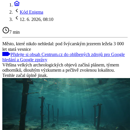
Kód Enigma
12. 6. 2026, 08:10
7 min
Město, které nikdo nehledal: pod švýcarským jezerem ležela 3 000
let stará vesnice
Přidejte si obsah Centrum.cz do oblíbených zdrojů pro Google
hledání a Google zprávy
Většina velkých archeologických objevů začíná plánem, týmem
odborníků, dlouhým výzkumem a pečlivě zvolenou lokalitou.
Tenhle začal úplně jinak.