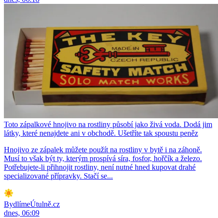
Toto zápalkové hnojivo na rostliny působí jako živá voda. Dodá jim
látky, které nenajdete ani v obchodě. Ušetříte tak spoustu peněz
Hnojivo ze zápalek můžete použít na rostliny v bytě i na záhoně.
Musí to však být ty, kterým prospívá síra, fosfor, hořčík a železo.
Potřebujete-li přihnojit rostliny, není nutné hned kupovat drahé
specializované přípravky. Stačí se...
BydlímeÚtulně.cz
dnes, 06:09