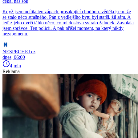
čekal nás šok
Když jsem ucítila ten zápach prosakující chodbou, věděla jsem, že
se stalo něco strašného. Pán z vedlejšího bytu byl starší, žil sám. A
teď z jeho dveří táhlo něco, co mi doslova svíralo žaludek. Zavolala
jsem správce. Ten policii. A pak přišel moment, na který nikdy
nezapomenu.
NESPECHEJ.cz
dnes, 06:00
4 min
Reklama