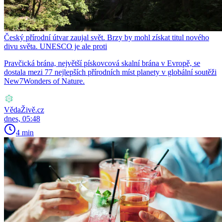
Český přírodní útvar zaujal svět. Brzy by mohl získat titul nového
divu světa. UNESCO je ale proti
Pravčická brána, největší pískovcová skalní brána v Evropě, se
dostala mezi 77 nejlepších přírodních míst planety v globální soutěži
New7Wonders of Nature.
VědaŽivě.cz
dnes, 05:48
4 min