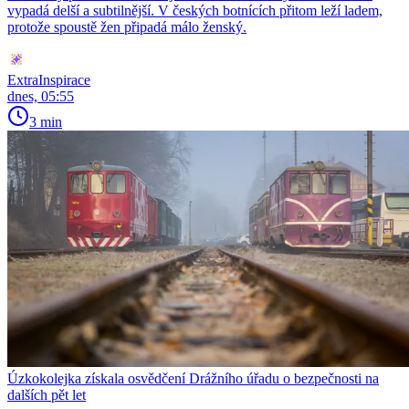
vypadá delší a subtilnější. V českých botnících přitom leží ladem,
protože spoustě žen připadá málo ženský.
ExtraInspirace
dnes, 05:55
3 min
Úzkokolejka získala osvědčení Drážního úřadu o bezpečnosti na
dalších pět let