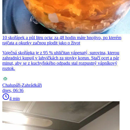
10 skořápek a půl litru octa: za 48 hodin máte hnojivo, po kterém
rajčata a okurky začnou plodit jako o život
Vaječná skořápka je z 95 % uhličitan vápenatý, surovina, kterou
zahradníci kupují v lahvičkách za stovky korun. Stačí ocet a pár
minut, aby se z kuchyňského odpadu stal rozpustný vápníkový
roztok.
Chalupáři-Zahrádkáři
dnes, 06:36
4 min