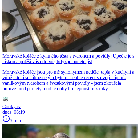
Moravské koláče z kynutého těsta s tvarohem a povidly: Upečte je s
láskou a potěší vás o to víc, když je budete jíst
Moravské koláče jsou pro mě synonymem neděle, tepla v kuchyni a
vůně, která se táhne celým bytem. Tenhle recept s dvojí náplní -
vanilkovým tvarohem a švestkovými povidly - jsem zkoušela
poprvé před pár lety a od té doby ho nepouštím z ruky.
Cooky.cz
dnes, 06:19
5 min