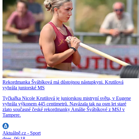
Rekordmanka Švábíková má důstojnou nástupkyni. Krutilová
vyhrála juniorské MS
Tyčkařka Nicole Krutilová je juniorskou mistryní světa, v Eugene
vyhrála výkonem 445 centimetrů. Navázala tak na osm let staré
zlato současné české rekordmanky Amálie Švábíkové z MSJ v
Tampere.
Aktuálně.cz - Sport
dnes, 06:18