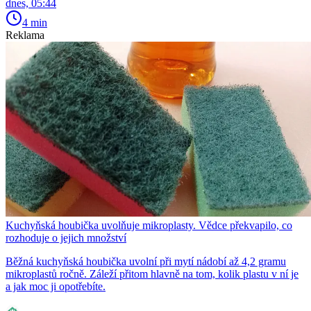
dnes, 05:44
4 min
Reklama
Kuchyňská houbička uvolňuje mikroplasty. Vědce překvapilo, co
rozhoduje o jejich množství
Běžná kuchyňská houbička uvolní při mytí nádobí až 4,2 gramu
mikroplastů ročně. Záleží přitom hlavně na tom, kolik plastu v ní je
a jak moc ji opotřebíte.