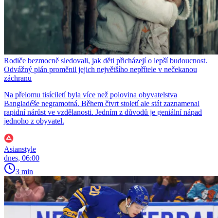
Rodiče bezmocně sledovali, jak děti přicházejí o lepší budoucnost.
Odvážný plán proměnil jejich největšího nepřítele v nečekanou
záchranu
Na přelomu tisíciletí byla více než polovina obyvatelstva
Bangladéše negramotná. Během čtvrt století ale stát zaznamenal
rapidní nárůst ve vzdělanosti. Jedním z důvodů je geniální nápad
jednoho z obyvatel.
Asianstyle
dnes, 06:00
3 min