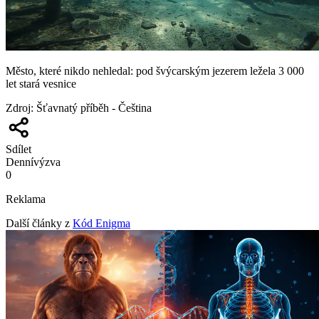
Město, které nikdo nehledal: pod švýcarským jezerem ležela 3 000
let stará vesnice
Zdroj
:
Šťavnatý příběh - Čeština
Sdílet
Denní
výzva
0
Reklama
Další články z
Kód Enigma