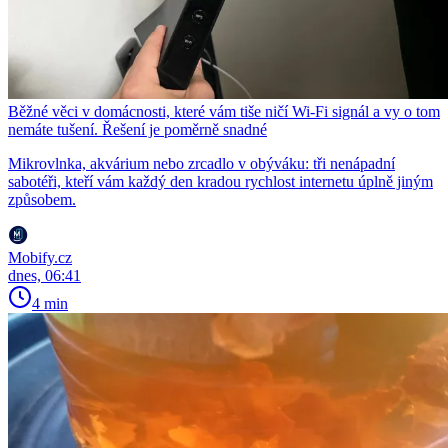
Běžné věci v domácnosti, které vám tiše ničí Wi-Fi signál a vy o tom
nemáte tušení. Řešení je poměrně snadné
Mikrovlnka, akvárium nebo zrcadlo v obýváku: tři nenápadní
sabotéři, kteří vám každý den kradou rychlost internetu úplně jiným
způsobem.
Mobify.cz
dnes, 06:41
4 min