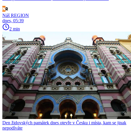
Náš REGION
dnes, 05:39
2 min
Den židovských památek dnes otevře v Česku i místa, kam se jinak
nepodíváte