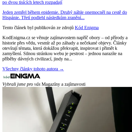
po dvou tisících letech rozpadají
Jeden zemřel během epidemie. Druhý náhle onemocněl na cestě do
Hispánie. Třetí podlehl následkům zranění...
Tento článek byl publikován ze zdrojů
Kód Enigma
KodEnigma.cz se věnuje zajímavostem napříč obory – od přírody a
historie přes vědu, vesmír až po záhady a nečekané objevy. Články
otevírají témata, která dokážou překvapit, inspirovat i přimět k
zamyšlení. Silnou stránkou webu je pestrost – jednou narazíte na
příběhy dávných civilizací, jindy na...
Všechny články tohoto autora →
Vybrali jsme pro vás
Magazíny a zajímavosti