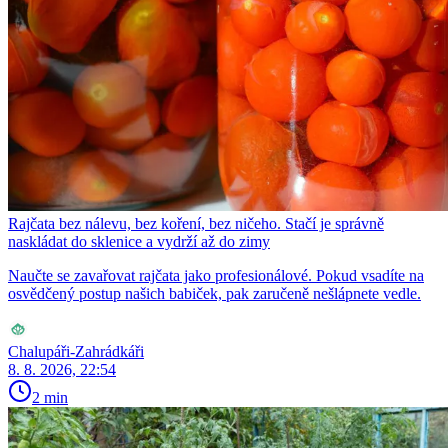
Rajčata bez nálevu, bez koření, bez ničeho. Stačí je správně
naskládat do sklenice a vydrží až do zimy
Naučte se zavařovat rajčata jako profesionálové. Pokud vsadíte na
osvědčený postup našich babiček, pak zaručeně nešlápnete vedle.
Chalupáři-Zahrádkáři
8. 8. 2026, 22:54
2 min