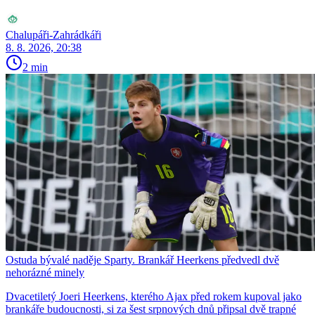
Chalupáři-Zahrádkáři
8. 8. 2026, 20:38
2 min
Ostuda bývalé naděje Sparty. Brankář Heerkens předvedl dvě
nehorázné minely
Dvacetiletý Joeri Heerkens, kterého Ajax před rokem kupoval jako
brankáře budoucnosti, si za šest srpnových dnů připsal dvě trapné