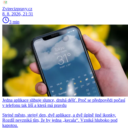
Zvirecizpravy.cz
8. 8. 2026, 21:31
3 min
Jedna aplikace slibuje slunce, druhá déšť. Proč se předpovědi počasí
v telefonu tak liší a která má pravdu
Stejné město, stejný den, dvě aplikace, a dvě úplně jiné ikonky.
Rozdíl nevzniká tím, že by jedna „kecala“. Vzniká hluboko pod
kapotou.