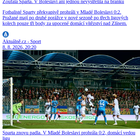
Zoufalá Sparta. V Boleslavi ani jednou nevystřelila na branku
Fotbalisté Sparty překvapivě prohráli v Mladé Boleslavi 0:2.
Pražané mají po druhé porážce v nové sezoně po třech ligových
kolech pouze tři body za upocené domácí vítězství nad Zlínem.
Aktuálně.cz - Sport
8. 8. 2026, 20:20
Sparta znovu padla. V Mladé Boleslavi prohrála 0:2, domácí vedou
ligu