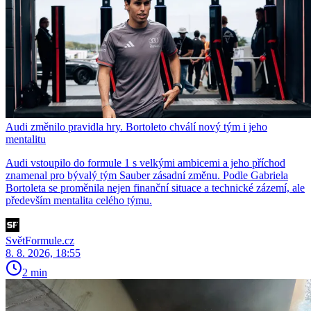
Audi změnilo pravidla hry. Bortoleto chválí nový tým i jeho
mentalitu
Audi vstoupilo do formule 1 s velkými ambicemi a jeho příchod
znamenal pro bývalý tým Sauber zásadní změnu. Podle Gabriela
Bortoleta se proměnila nejen finanční situace a technické zázemí, ale
především mentalita celého týmu.
SvětFormule.cz
8. 8. 2026, 18:55
2 min