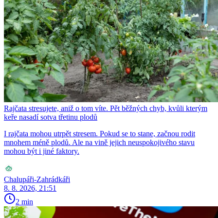
Rajčata stresujete, aniž o tom víte. Pět běžných chyb, kvůli kterým
keře nasadí sotva třetinu plodů
I rajčata mohou utrpět stresem. Pokud se to stane, začnou rodit
mnohem méně plodů. Ale na vině jejich neuspokojivého stavu
mohou být i jiné faktory.
Chalupáři-Zahrádkáři
8. 8. 2026, 21:51
2 min