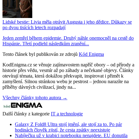
Lidské bestie: Livia měla otrávit Augusta i jeho dědice. Důkazy se
po dvou tisících letech rozpadají
Jeden zemřel během epidemie. Druhý náhle onemocněl na cestě do
Hispánie. Třetí podlehl následkům zranění...
Tento článek byl publikován ze zdrojů
Kód Enigma
KodEnigma.cz se věnuje zajímavostem napříč obory – od přírody a
historie přes vědu, vesmír až po záhady a nečekané objevy. Články
otevírají témata, která dokážou překvapit, inspirovat i přimět k
zamyšlení. Silnou stránkou webu je pestrost – jednou narazíte na
příběhy dávných civilizací, jindy na...
Všechny články tohoto autora →
Další články z kategorie
IT a technologie
Galaxy Z Fold8 Ultra stojí jmění, ale stojí za to. Po pár
hodinách člověk zjistí, že cesta zpátky neexistuje
Nabíječku už v krabici notebooku nenajdete. EU donutila