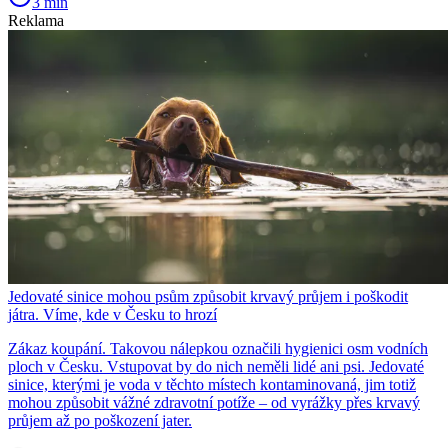
3 min
Reklama
Jedovaté sinice mohou psům způsobit krvavý průjem i poškodit
játra. Víme, kde v Česku to hrozí
Zákaz koupání. Takovou nálepkou označili hygienici osm vodních
ploch v Česku. Vstupovat by do nich neměli lidé ani psi. Jedovaté
sinice, kterými je voda v těchto místech kontaminovaná, jim totiž
mohou způsobit vážné zdravotní potíže – od vyrážky přes krvavý
průjem až po poškození jater.