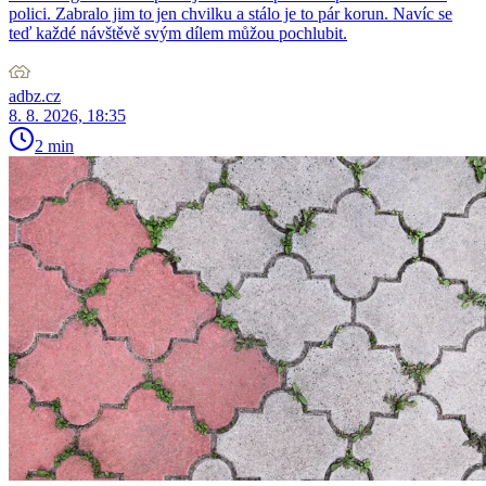
polici. Zabralo jim to jen chvilku a stálo je to pár korun. Navíc se
teď každé návštěvě svým dílem můžou pochlubit.
adbz.cz
8. 8. 2026, 18:35
2 min