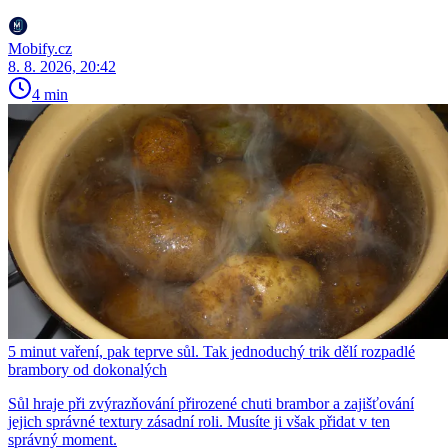
Mobify.cz
8. 8. 2026, 20:42
4 min
5 minut vaření, pak teprve sůl. Tak jednoduchý trik dělí rozpadlé
brambory od dokonalých
Sůl hraje při zvýrazňování přirozené chuti brambor a zajišťování
jejich správné textury zásadní roli. Musíte ji však přidat v ten
správný moment.