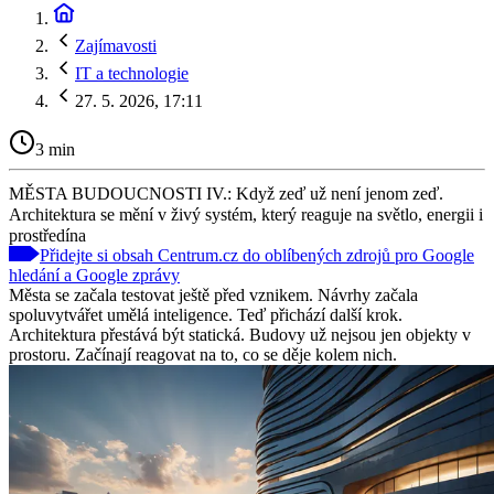
Zajímavosti
IT a technologie
27. 5. 2026, 17:11
3 min
MĚSTA BUDOUCNOSTI IV.: Když zeď už není jenom zeď.
Architektura se mění v živý systém, který reaguje na světlo, energii i
prostředína
Přidejte si obsah Centrum.cz do oblíbených zdrojů pro Google
hledání a Google zprávy
Města se začala testovat ještě před vznikem. Návrhy začala
spoluvytvářet umělá inteligence. Teď přichází další krok.
Architektura přestává být statická. Budovy už nejsou jen objekty v
prostoru. Začínají reagovat na to, co se děje kolem nich.