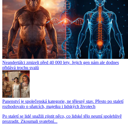
Neandertálci zmizeli před 40 000 lety. Jejich gen nám ale dodnes
přidává trochu svalů
Panenství je společenská kategorie, ne tělesný stav. Přesto po staletí
rozhodovalo o sňatcích, majetku i lidských životech
Po staletí se lidé snažili zjistit něco, co lidské tělo neumí spolehlivě
prozradit. Zkoumali svatební...