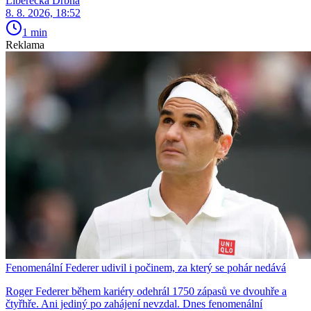
Liberecká Drbna
8. 8. 2026, 18:52
1 min
Reklama
Fenomenální Federer udivil i počinem, za který se pohár nedává
Roger Federer během kariéry odehrál 1750 zápasů ve dvouhře a
čtyřhře. Ani jediný po zahájení nevzdal. Dnes fenomenální