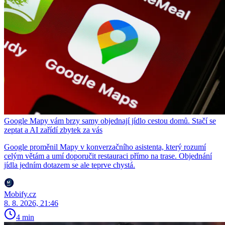
Google Mapy vám brzy samy objednají jídlo cestou domů. Stačí se
zeptat a AI zařídí zbytek za vás
Google proměnil Mapy v konverzačního asistenta, který rozumí
celým větám a umí doporučit restauraci přímo na trase. Objednání
jídla jedním dotazem se ale teprve chystá.
Mobify.cz
8. 8. 2026, 21:46
4 min