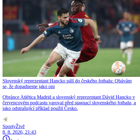
Slovenský reprezentant Hancko pálí do českého fotbalu: Obávám
se, že dopadneme jako oni
Obránce Atlética Madrid a slovenský reprezentant Dávid Hancko v
červencovém podcastu varoval před stagnací slovenského fotbalu, a
jako odstrašující příklad použil Česko.
SportyŽivě
8. 8. 2026, 21:43