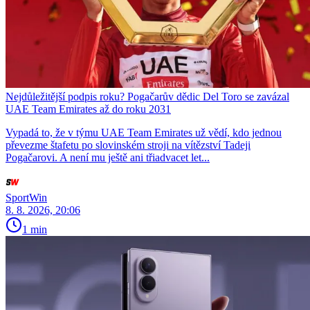
Nejdůležitější podpis roku? Pogačarův dědic Del Toro se zavázal
UAE Team Emirates až do roku 2031
Vypadá to, že v týmu UAE Team Emirates už vědí, kdo jednou
převezme štafetu po slovinském stroji na vítězství Tadeji
Pogačarovi. A není mu ještě ani třiadvacet let...
SportWin
8. 8. 2026, 20:06
1 min