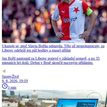
Ukazuje se, proč Slavia Bořila odstavila. Tělo už nespolupracuje, za
Liberec odehrál jen půl hodiny a musel střídat
Jan Bořil nastoupil za Liberec poprvé v základní sestavě, a po 35
minutách šel dolů. Debut v Brně skončil nuceným střídáním.
SportyŽivě
8. 8. 2026, 19:19
3 min