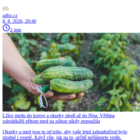
adbz.cz
8. 8. 2026, 20:40
2 min
Lžíce medu do konve a okurky plodí až do října. Většina
zahrádkářů přitom med na záhon nikdy nepoužila
Okurky a med jsou tu od toho, aby vaše letní zahradničení bylo
plodné i veselé. Když víte, jak na to, určitě nešlápnete vedle.