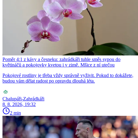
Poměr 4:1 z kávy a česneku: zahrádkáři tuhle směs sypou do
květináčů a pokojovky kvetou i v zimě. Mšice z ní utečou
Pokojové rostliny je třeba vždy správně vyživit. Pokud to dokážete,
budou vám dělat radost po opravdu dlouhá léta.
Chalupáři-Zahrádkáři
8. 8. 2026, 19:32
2 min