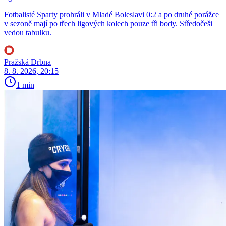
Fotbalisté Sparty prohráli v Mladé Boleslavi 0:2 a po druhé porážce
v sezoně mají po třech ligových kolech pouze tři body. Středočeši
vedou tabulku.
Pražská Drbna
8. 8. 2026, 20:15
1 min