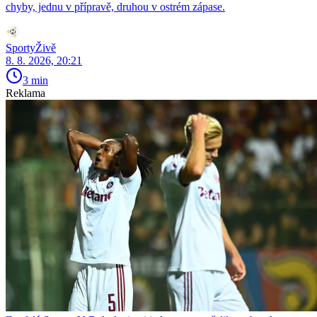
chyby, jednu v přípravě, druhou v ostrém zápase.
SportyŽivě
8. 8. 2026, 20:21
3 min
Reklama