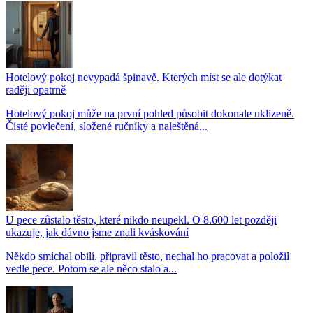
Hotelový pokoj nevypadá špinavě. Kterých míst se ale dotýkat
raději opatrně
Hotelový pokoj může na první pohled působit dokonale uklizeně.
Čisté povlečení, složené ručníky a naleštěná...
U pece zůstalo těsto, které nikdo neupekl. O 8.600 let později
ukazuje, jak dávno jsme znali kváskování
Někdo smíchal obilí, připravil těsto, nechal ho pracovat a položil
vedle pece. Potom se ale něco stalo a...