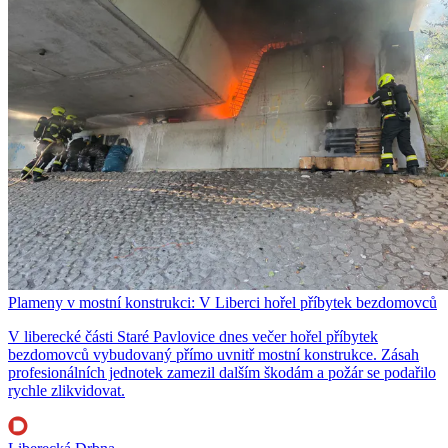
Plameny v mostní konstrukci: V Liberci hořel příbytek bezdomovců
V liberecké části Staré Pavlovice dnes večer hořel příbytek
bezdomovců vybudovaný přímo uvnitř mostní konstrukce. Zásah
profesionálních jednotek zamezil dalším škodám a požár se podařilo
rychle zlikvidovat.