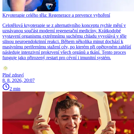
Kryoterapie celého těla: Regenerace a prevence vyhoření
Celotělová kryoterapie se z alternativního konceptu rychle mění v
uznávanou součást moderní regenerační medicíny. Krátkodobé
vystavení organismu extrémnímu suchému chladu vyvolává v těle
silnou neuroendokrinní reakci. Během několika minut dochází k
masivnímu perifernímu stažení cév, po kterém při opětovném zahřátí
následuje intenzivní prokrvení všech orgánů a tkání. Tento proces
funguje jako přirozený restart pro cévní i imunitní systém.
Plné zdraví
8. 8. 2026, 20:07
2 min