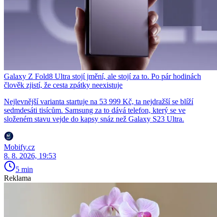
Galaxy Z Fold8 Ultra stojí jmění, ale stojí za to. Po pár hodinách
člověk zjistí, že cesta zpátky neexistuje
Nejlevnější varianta startuje na 53 999 Kč, ta nejdražší se blíží
sedmdesáti tisícům. Samsung za to dává telefon, který se ve
složeném stavu vejde do kapsy snáz než Galaxy S23 Ultra.
Mobify.cz
8. 8. 2026, 19:53
5 min
Reklama