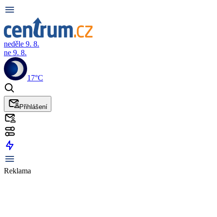
neděle 9. 8.
ne 9. 8.
17°C
Přihlášení
Reklama