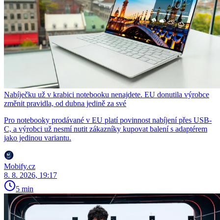
Nabíječku už v krabici notebooku nenajdete. EU donutila výrobce
změnit pravidla, od dubna jedině za své
Pro notebooky prodávané v EU platí povinnost nabíjení přes USB-
C, a výrobci už nesmí nutit zákazníky kupovat balení s adaptérem
jako jedinou variantu.
Mobify.cz
8. 8. 2026, 19:17
5 min