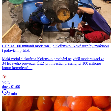
ČEZ za 100 milionů modernizuje Kořensko. Nové turbíny zvládnou
i poloviční průtok
Malá vodní elektrárna Kořensko prochází největší modernizací za
34 let svého provozu. ČEZ při investici přesahující 100 milionů
korun kompletně…
Volty
dnes, 01:00
2 min