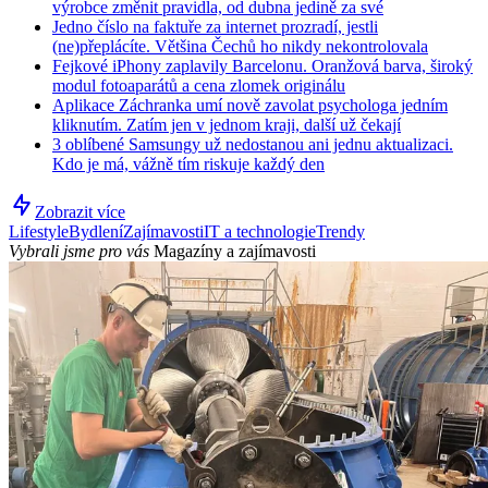
výrobce změnit pravidla, od dubna jedině za své
Jedno číslo na faktuře za internet prozradí, jestli
(ne)přeplácíte. Většina Čechů ho nikdy nekontrolovala
Fejkové iPhony zaplavily Barcelonu. Oranžová barva, široký
modul fotoaparátů a cena zlomek originálu
Aplikace Záchranka umí nově zavolat psychologa jedním
kliknutím. Zatím jen v jednom kraji, další už čekají
3 oblíbené Samsungy už nedostanou ani jednu aktualizaci.
Kdo je má, vážně tím riskuje každý den
Zobrazit více
Lifestyle
Bydlení
Zajímavosti
IT a technologie
Trendy
Vybrali jsme pro vás
Magazíny a zajímavosti