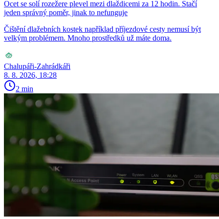
Ocet se solí rozežere plevel mezi dlaždicemi za 12 hodin. Stačí
jeden správný poměr, jinak to nefunguje
Čištění dlažebních kostek například příjezdové cesty nemusí být
velkým problémem. Mnoho prostředků už máte doma.
Chalupáři-Zahrádkáři
8. 8. 2026, 18:28
2 min