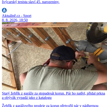
švýcarský tenista slaví 45. narozeniny.
Aktuálně.cz - Sport
8. 8. 2026, 18:50
Starý žebřík z garáže za stopadesát korun. Pár ho natřel, přidal prkna
a obývák vypadá jako z katalogu
Žebřík z garážového prodeje za korun přetvořil pár v nádhernou