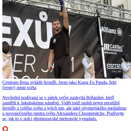
Centrum Brna ovládli šermíři. Jsem jako Kung Fu Panda, řekl
čerstvý mistr světa
Nevšední podívaná se v pátek večer naskytla Brňanům, kteří
zamířili k Jakubskému náměstí. Vidět totiž mohli nejen prestižní
šermíře z celého světa a jejich um, ale také olympijského medailistu
a novopečeného mistra světa Alexandera Choupenitche. Podívejte
se, jak to v srdci jihomoravské metropole vypadalo.