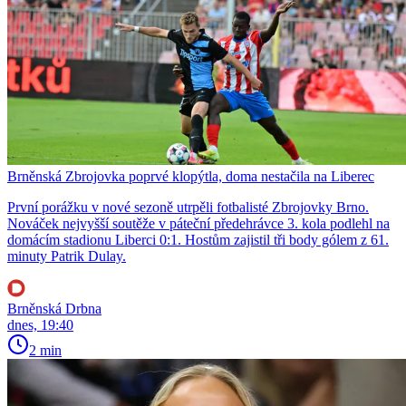
Brněnská Zbrojovka poprvé klopýtla, doma nestačila na Liberec
První porážku v nové sezoně utrpěli fotbalisté Zbrojovky Brno.
Nováček nejvyšší soutěže v páteční předehrávce 3. kola podlehl na
domácím stadionu Liberci 0:1. Hostům zajistil tři body gólem z 61.
minuty Patrik Dulay.
Brněnská Drbna
dnes, 19:40
2 min