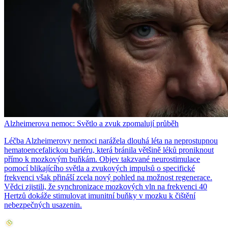
Alzheimerova nemoc: Světlo a zvuk zpomalují průběh
Léčba Alzheimerovy nemoci narážela dlouhá léta na neprostupnou
hematoencefalickou bariéru, která bránila většině léků proniknout
přímo k mozkovým buňkám. Objev takzvané neurostimulace
pomocí blikajícího světla a zvukových impulsů o specifické
frekvenci však přináší zcela nový pohled na možnost regenerace.
Vědci zjistili, že synchronizace mozkových vln na frekvenci 40
Hertzů dokáže stimulovat imunitní buňky v mozku k čištění
nebezpečných usazenin.