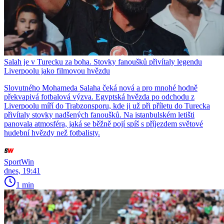
Salah je v Turecku za boha. Stovky fanoušků přivítaly legendu
Liverpoolu jako filmovou hvězdu
Slovutného Mohameda Salaha čeká nová a pro mnohé hodně
překvapivá fotbalová výzva. Egyptská hvězda po odchodu z
Liverpoolu míří do Trabzonsporu, kde ji už při příletu do Turecka
přivítaly stovky nadšených fanoušků. Na istanbulském letišti
panovala atmosféra, jaká se běžně pojí spíš s příjezdem světové
hudební hvězdy než fotbalisty.
SportWin
dnes, 19:41
1 min