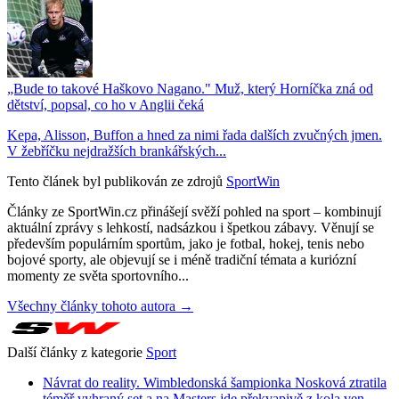
„Bude to takové Haškovo Nagano." Muž, který Horníčka zná od
dětství, popsal, co ho v Anglii čeká
Kepa, Alisson, Buffon a hned za nimi řada dalších zvučných jmen.
V žebříčku nejdražších brankářských...
Tento článek byl publikován ze zdrojů
SportWin
Články ze SportWin.cz přinášejí svěží pohled na sport – kombinují
aktuální zprávy s lehkostí, nadsázkou i špetkou zábavy. Věnují se
především populárním sportům, jako je fotbal, hokej, tenis nebo
bojové sporty, ale objevují se i méně tradiční témata a kuriózní
momenty ze světa sportovního...
Všechny články tohoto autora →
Další články z kategorie
Sport
Návrat do reality. Wimbledonská šampionka Nosková ztratila
téměř vyhraný set a na Masters jde překvapivě z kola ven