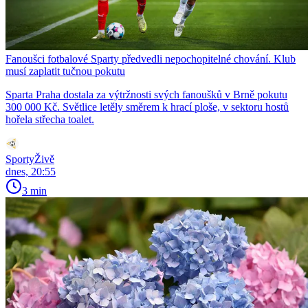
Fanoušci fotbalové Sparty předvedli nepochopitelné chování. Klub
musí zaplatit tučnou pokutu
Sparta Praha dostala za výtržnosti svých fanoušků v Brně pokutu
300 000 Kč. Světlice letěly směrem k hrací ploše, v sektoru hostů
hořela střecha toalet.
SportyŽivě
dnes, 20:55
3 min