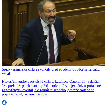
Špičky arménské církve skončily před soudem. Soudce se případu
vzdal
Hlava Arménské apoštolské církve, katolikos Garegin II., a dalších
šest prelátů v pátek stanuli před soudem. První jednání, uspořádané
za zavřenými dveřmi, ale zakrátko skončilo, protože soudce se
případu vzdal, oznámila média.