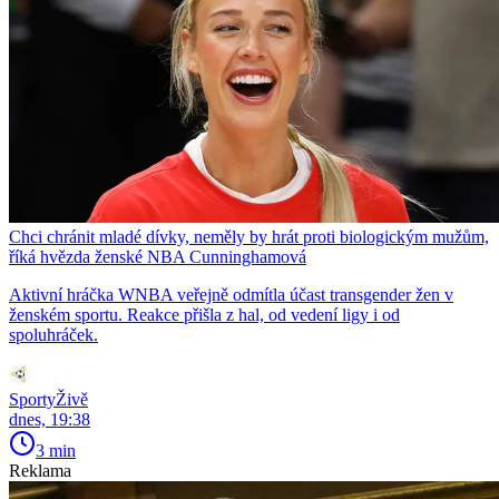
Chci chránit mladé dívky, neměly by hrát proti biologickým mužům,
říká hvězda ženské NBA Cunninghamová
Aktivní hráčka WNBA veřejně odmítla účast transgender žen v
ženském sportu. Reakce přišla z hal, od vedení ligy i od
spoluhráček.
SportyŽivě
dnes, 19:38
3 min
Reklama