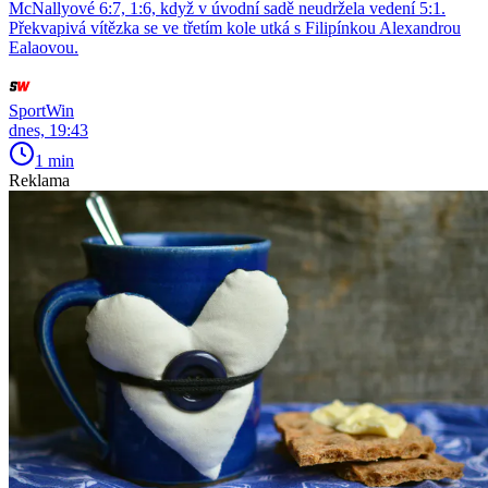
McNallyové 6:7, 1:6, když v úvodní sadě neudržela vedení 5:1.
Překvapivá vítězka se ve třetím kole utká s Filipínkou Alexandrou
Ealaovou.
SportWin
dnes, 19:43
1 min
Reklama