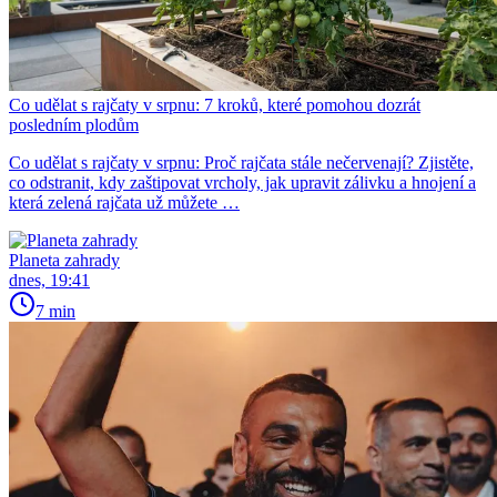
Co udělat s rajčaty v srpnu: 7 kroků, které pomohou dozrát
posledním plodům
Co udělat s rajčaty v srpnu: Proč rajčata stále nečervenají? Zjistěte,
co odstranit, kdy zaštipovat vrcholy, jak upravit zálivku a hnojení a
která zelená rajčata už můžete …
Planeta zahrady
dnes, 19:41
7 min