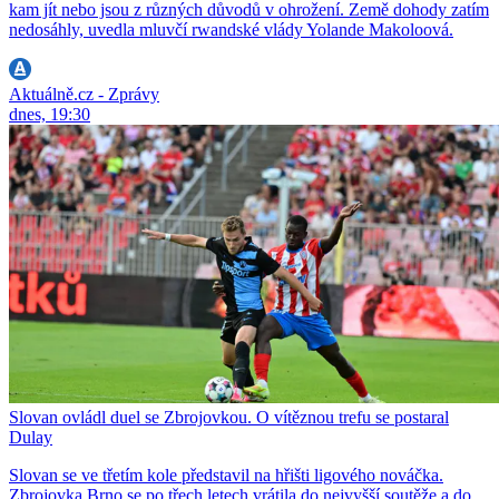
kam jít nebo jsou z různých důvodů v ohrožení. Země dohody zatím
nedosáhly, uvedla mluvčí rwandské vlády Yolande Makoloová.
Aktuálně.cz - Zprávy
dnes, 19:30
Slovan ovládl duel se Zbrojovkou. O vítěznou trefu se postaral
Dulay
Slovan se ve třetím kole představil na hřišti ligového nováčka.
Zbrojovka Brno se po třech letech vrátila do nejvyšší soutěže a do