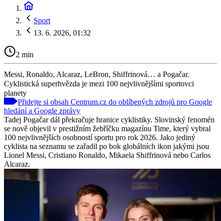
Sport
13. 6. 2026, 01:32
2 min
Messi, Ronaldo, Alcaraz, LeBron, Shiffrinová… a Pogačar.
Cyklistická superhvězda je mezi 100 nejvlivnějšími sportovci
planety
Přidejte si obsah Centrum.cz do oblíbených zdrojů pro Google
hledání a Google zprávy
Tadej Pogačar dál překračuje hranice cyklistiky. Slovinský fenomén
se nově objevil v prestižním žebříčku magazínu Time, který vybral
100 nejvlivnějších osobností sportu pro rok 2026. Jako jediný
cyklista na seznamu se zařadil po bok globálních ikon jakými jsou
Lionel Messi, Cristiano Ronaldo, Mikaela Shiffrinová nebo Carlos
Alcaraz.