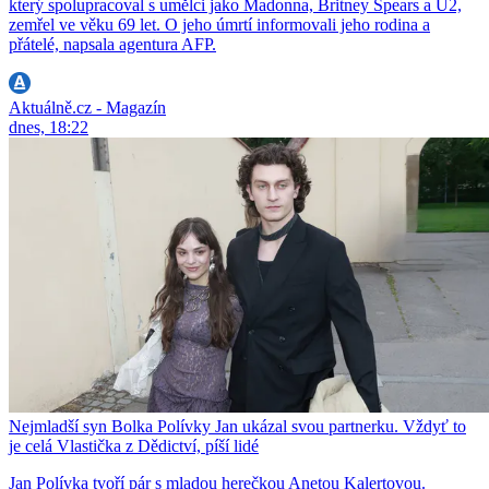
který spolupracoval s umělci jako Madonna, Britney Spears a U2,
zemřel ve věku 69 let. O jeho úmrtí informovali jeho rodina a
přátelé, napsala agentura AFP.
Aktuálně.cz - Magazín
dnes, 18:22
Nejmladší syn Bolka Polívky Jan ukázal svou partnerku. Vždyť to
je celá Vlastička z Dědictví, píší lidé
Jan Polívka tvoří pár s mladou herečkou Anetou Kalertovou.