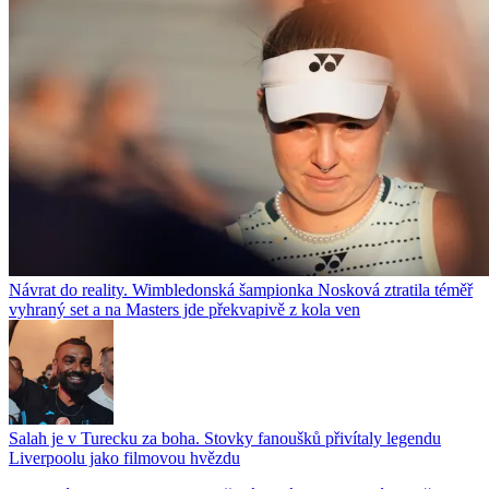
Návrat do reality. Wimbledonská šampionka Nosková ztratila téměř
vyhraný set a na Masters jde překvapivě z kola ven
Salah je v Turecku za boha. Stovky fanoušků přivítaly legendu
Liverpoolu jako filmovou hvězdu