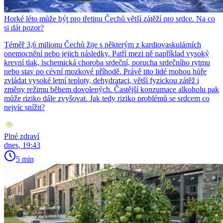
Horké léto může být pro třetinu Čechů větší zátěží pro srdce. Na co
si dát pozor?
Téměř 3,6 milionu Čechů žije s některým z kardiovaskulárních
onemocnění nebo jejich následky. Patří mezi ně například vysoký
krevní tlak, ischemická choroba srdeční, porucha srdečního rytmu
nebo stav po cévní mozkové příhodě. Právě tito lidé mohou hůře
zvládat vysoké letní teploty, dehydrataci, větší fyzickou zátěž i
změny režimu během dovolených. Častější konzumace alkoholu pak
může riziko dále zvyšovat. Jak tedy riziko problémů se srdcem co
nejvíc snížit?
Plné zdraví
dnes, 19:43
5 min