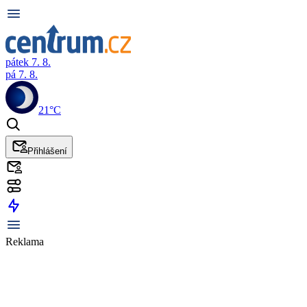
pátek 7. 8.
pá 7. 8.
21°C
Přihlášení
Reklama