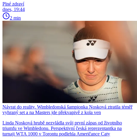
Plné zdraví
dnes, 19:44
2 min
Návrat do reality. Wimbledonská šampionka Nosková ztratila téměř
vyhraný set a na Masters jde překvapivě z kola ven
Linda Nosková hrubě nezvládla svůj první zápas od životního
triumfu ve Wimbledonu. Perspektivní česká reprezentantka na
turnaji WTA 1000 v Torontu podlehla Američance Caty