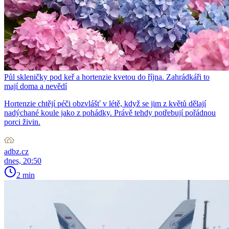
Půl skleničky pod keř a hortenzie kvetou do října. Zahrádkáři to
mají doma a nevědí
Hortenzie chtějí péči obzvlášť v létě, když se jim z květů dělají
nadýchané koule jako z pohádky. Právě tehdy potřebují pořádnou
porci živin.
adbz.cz
dnes, 20:50
2 min