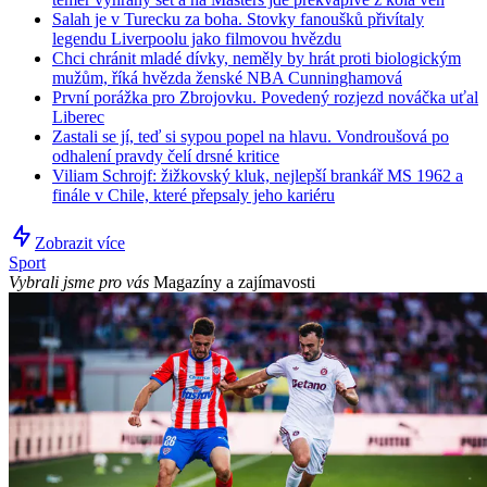
Salah je v Turecku za boha. Stovky fanoušků přivítaly
legendu Liverpoolu jako filmovou hvězdu
Chci chránit mladé dívky, neměly by hrát proti biologickým
mužům, říká hvězda ženské NBA Cunninghamová
První porážka pro Zbrojovku. Povedený rozjezd nováčka uťal
Liberec
Zastali se jí, teď si sypou popel na hlavu. Vondroušová po
odhalení pravdy čelí drsné kritice
Viliam Schrojf: žižkovský kluk, nejlepší brankář MS 1962 a
finále v Chile, které přepsaly jeho kariéru
Zobrazit více
Sport
Vybrali jsme pro vás
Magazíny a zajímavosti