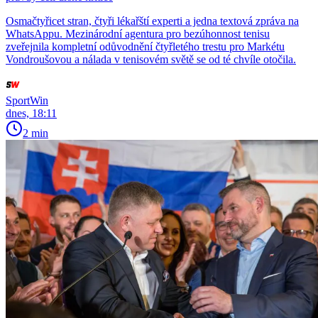
Osmačtyřicet stran, čtyři lékařští experti a jedna textová zpráva na
WhatsAppu. Mezinárodní agentura pro bezúhonnost tenisu
zveřejnila kompletní odůvodnění čtyřletého trestu pro Markétu
Vondroušovou a nálada v tenisovém světě se od té chvíle otočila.
SportWin
dnes, 18:11
2 min