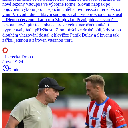
nové sezony vstoupila ve výborné formě. Slovan naopak po
bojovném výkonu proti Teplicím chtěl znovu naskočit na vítěznou
vlnu. V úvodu duelu hlavní sudí po zásahu videorozhodčího zrušil
udělenou červenou kartu pro Zbrojovku. První půle tak skončila
bezbrankově, přesto si oba celky ve velmi náročném utkání
vypracovaly řadu příležitostí. Zlom přišel ve druhé půli, kdy se po
dlouhém vhazování dostal k hlavičce Patrik Dulay a Slovanu tak
zařídil jedinou a zároveň vítěznou trefu.
Liberecká Drbna
dnes, 19:24
2 min