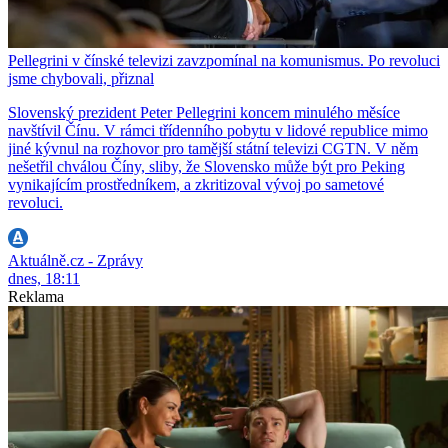
Pellegrini v čínské televizi zavzpomínal na komunismus. Po revoluci
jsme chybovali, přiznal
Slovenský prezident Peter Pellegrini koncem minulého měsíce
navštívil Čínu. V rámci třídenního pobytu v lidové republice mimo
jiné kývnul na rozhovor pro tamější státní televizi CGTN. V něm
nešetřil chválou Číny, sliby, že Slovensko může být pro Peking
vynikajícím prostředníkem, a zkritizoval vývoj po sametové
revoluci.
Aktuálně.cz - Zprávy
dnes, 18:11
Reklama