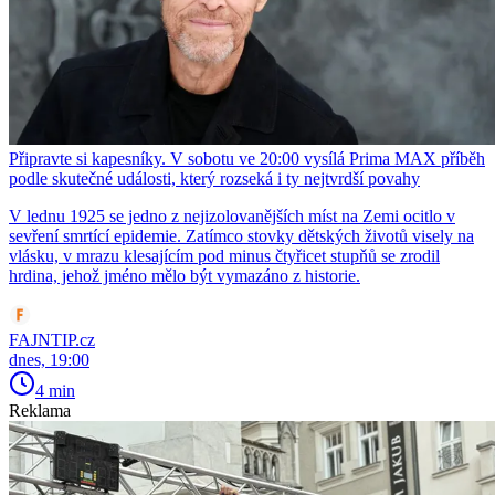
Připravte si kapesníky. V sobotu ve 20:00 vysílá Prima MAX příběh
podle skutečné události, který rozseká i ty nejtvrdší povahy
V lednu 1925 se jedno z nejizolovanějších míst na Zemi ocitlo v
sevření smrtící epidemie. Zatímco stovky dětských životů visely na
vlásku, v mrazu klesajícím pod minus čtyřicet stupňů se zrodil
hrdina, jehož jméno mělo být vymazáno z historie.
FAJNTIP.cz
dnes, 19:00
4 min
Reklama