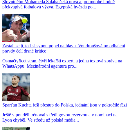
Slovutného Mohameda Salaha čeká nová a pro mnohé hodně
překvapivá fotbalová výzva. Egyptská hvězda po...
Zastali se jí, teď si sypou popel na hlavu. Vondroušová po odhalení
pravdy čelí drsné kritice
Osmačtyřicet stran, čtyři lékařští experti a jedna textová zpráva na
WhatsAppu. Mezinárodní agentura pro...
Sparťan Kuchta řeší přestup do Polska, jednání jsou v pokročilé fázi
Ještě v pondělí trénoval s třetiligovou rezervou a v nominaci na
Lyon chyběl. Ve středu už polská média...