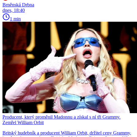
Brněnská Drbna
dnes, 18:40
1 min
Producent, který proměnil Madonnu a získal s ní tři Grammy.
Zemřel William Orbit
Britský hudebník a producent William Orbit, držitel ceny Grammy,