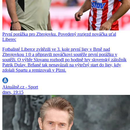
První porážka pro Zbrojovku. Povedený rozjezd nováčka uťal
Liberec
Fotbalisté Liberce zvítězili ve 3. kole první ligy v Brně nad
Zbrojovkou 1:0 a připravili nováčkovi soutěže první porážku v
soutěži. O výhře Slovanu rozhodl po hodině hry slovenský záložník
Patrik Dulay. Brňané tak nenavázali na výtečný start do ligy, kdy
zdolali Spartu a remizovali v Plzni.
Aktuálně.cz - Sport
dnes, 19:15