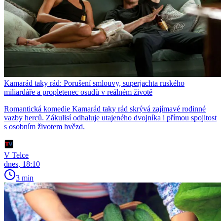
Kamarád taky rád: Porušení smlouvy, superjachta ruského
miliardáře a propletenec osudů v reálném životě
Romantická komedie Kamarád taky rád skrývá zajímavé rodinné
vazby herců. Zákulisí odhaluje utajeného dvojníka i přímou spojitost
s osobním životem hvězd.
V Telce
dnes, 18:10
3 min