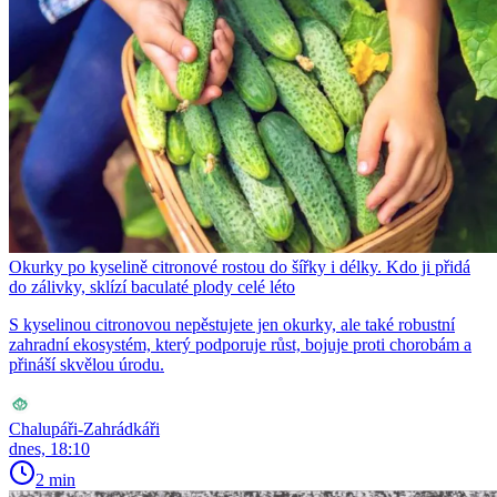
Okurky po kyselině citronové rostou do šířky i délky. Kdo ji přidá
do zálivky, sklízí baculaté plody celé léto
S kyselinou citronovou nepěstujete jen okurky, ale také robustní
zahradní ekosystém, který podporuje růst, bojuje proti chorobám a
přináší skvělou úrodu.
Chalupáři-Zahrádkáři
dnes, 18:10
2 min