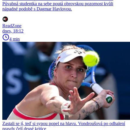
Půvabná studentka na sebe poutá obrovskou pozornost kvůli
nápadné podobě s Dagmar Havlovou.
ReadZone
dnes, 18:12
4 min
Zastali se jí, teď si sypou popel na hlavu. Vondroušová po odhalení
pravdy čelí drsné kritice