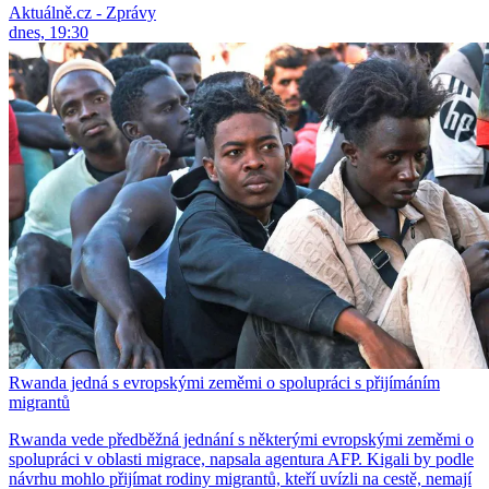
Aktuálně.cz - Zprávy
dnes, 19:30
Rwanda jedná s evropskými zeměmi o spolupráci s přijímáním
migrantů
Rwanda vede předběžná jednání s některými evropskými zeměmi o
spolupráci v oblasti migrace, napsala agentura AFP. Kigali by podle
návrhu mohlo přijímat rodiny migrantů, kteří uvízli na cestě, nemají