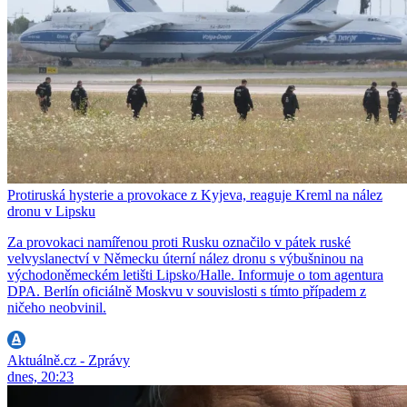
Protiruská hysterie a provokace z Kyjeva, reaguje Kreml na nález
dronu v Lipsku
Za provokaci namířenou proti Rusku označilo v pátek ruské
velvyslanectví v Německu úterní nález dronu s výbušninou na
východoněmeckém letišti Lipsko/Halle. Informuje o tom agentura
DPA. Berlín oficiálně Moskvu v souvislosti s tímto případem z
ničeho neobvinil.
Aktuálně.cz - Zprávy
dnes, 20:23