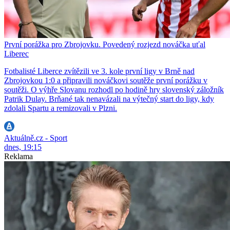
První porážka pro Zbrojovku. Povedený rozjezd nováčka uťal
Liberec
Fotbalisté Liberce zvítězili ve 3. kole první ligy v Brně nad
Zbrojovkou 1:0 a připravili nováčkovi soutěže první porážku v
soutěži. O výhře Slovanu rozhodl po hodině hry slovenský záložník
Patrik Dulay. Brňané tak nenavázali na výtečný start do ligy, kdy
zdolali Spartu a remizovali v Plzni.
Aktuálně.cz - Sport
dnes, 19:15
Reklama