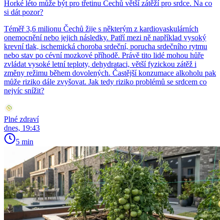
Horké léto může být pro třetinu Čechů větší zátěží pro srdce. Na co
si dát pozor?
Téměř 3,6 milionu Čechů žije s některým z kardiovaskulárních
onemocnění nebo jejich následky. Patří mezi ně například vysoký
krevní tlak, ischemická choroba srdeční, porucha srdečního rytmu
nebo stav po cévní mozkové příhodě. Právě tito lidé mohou hůře
zvládat vysoké letní teploty, dehydrataci, větší fyzickou zátěž i
změny režimu během dovolených. Častější konzumace alkoholu pak
může riziko dále zvyšovat. Jak tedy riziko problémů se srdcem co
nejvíc snížit?
Plné zdraví
dnes, 19:43
5 min