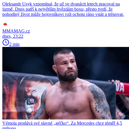
Oleksandr Usyk vzpomínal, že už ve dvanácti letech pracoval na
farmě. Dnes patří k největším hvězdám boxu, přesto tvrdí, že
pohodlný život může bojovníkovi vzít ochotu ráno vstát a trénovat.
MMAMAG.cz
dnes, 23:22
2 min
Vémola prodává své slavné „géčko“. Za Mercedes chce téměř 4,5
milionu