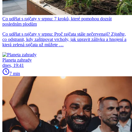
Co udělat s rajčaty v srpnu: 7 kroků, které pomohou dozrát
posledním plodům
Co udělat s rajčaty v srpnu: Proč rajčata stále nečervenají? Zjistěte,
co odstranit, kdy zaštipovat vrcholy, jak upravit zálivku a hnojení a
která zelená rajčata už můžete …
Planeta zahrady
dnes, 19:41
7 min