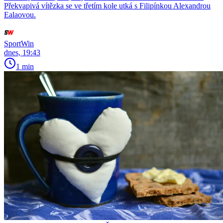
Překvapivá vítězka se ve třetím kole utká s Filipínkou Alexandrou
Ealaovou.
SportWin
dnes, 19:43
1 min