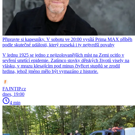
Připravte si kapesníky. V sobotu ve 20:00 vysílá Prima MAX příběh
podle skutečné události, který rozseká i ty nejtvrdší povahy
V lednu 1925 se jedno z nejizolovanějších míst na Zemi ocitlo v
sevření smrtící epidemie. Zatímco stovky dětských životů visely na
vlásku, v mrazu klesajícím pod minus čtyřicet stupňů se zrodil
hrdina, jehož jméno mělo být vymazáno z historie.
FAJNTIP.cz
dnes, 19:00
4 min