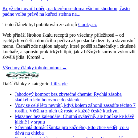
Když chci uvařit oběd, na kterém se doma všichni shodnou, často
padne volba právě na kuřecí stehna na...
Tento článek byl publikován ze zdrojů
Cooky.cz
Web přináší širokou škálu receptů pro všechny příležitosti – od
rychlých večeří a domácího pečiva až po sladké dezerty a slavnostní
menu. Čtenáři zde najdou nápady, které potěší začátečníky i zkušené
kuchaře, a spoustu praktických tipů, jak z běžných surovin vykouzlit
skvělá jídla. Kromě...
Všechny články tohoto autora →
Další články z kategorie
Lifestyle
Jahodový kompot bez zbytečné chemie: Rychlá zásoba
sladkého letního ovoce do sklenic
Vosy se celé léto nevrátí, když kolem záhonů zasadíte těchto 7
rostlin. Většina z nich už roste v každé české kuchyni
Mazanec bez kalendáře: Chutná svátečně, ale hodí se ke kávě
klidně i v srpnu
Šťavnatá domácí šunka pro každého, kdo chce vědět, co si
dává na chleba