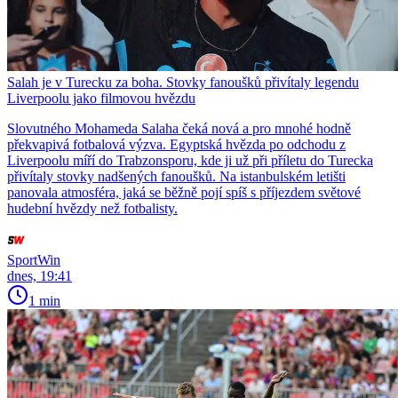
Salah je v Turecku za boha. Stovky fanoušků přivítaly legendu
Liverpoolu jako filmovou hvězdu
Slovutného Mohameda Salaha čeká nová a pro mnohé hodně
překvapivá fotbalová výzva. Egyptská hvězda po odchodu z
Liverpoolu míří do Trabzonsporu, kde ji už při příletu do Turecka
přivítaly stovky nadšených fanoušků. Na istanbulském letišti
panovala atmosféra, jaká se běžně pojí spíš s příjezdem světové
hudební hvězdy než fotbalisty.
SportWin
dnes, 19:41
1 min