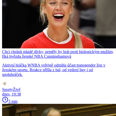
Chci chránit mladé dívky, neměly by hrát proti biologickým mužům,
říká hvězda ženské NBA Cunninghamová
Aktivní hráčka WNBA veřejně odmítla účast transgender žen v
ženském sportu. Reakce přišla z hal, od vedení ligy i od
spoluhráček.
SportyŽivě
dnes, 19:38
3 min