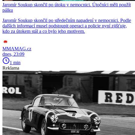
Jaromír Soukup skončil po útoku v nemocnici. Útočníci měli použít
pálku
Jaromír Soukup skončil po středečním napadení v nemocnici. Podle
dalších informací musel podstoupit operaci a policie nyní zjišťuje,
kdo za útokem stál a co bylo jeho motivem.
MMAMAG.cz
dnes, 23:09
1 min
Reklama