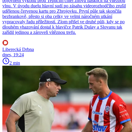
bojovném výkonu proti Teplicím chtěl znovu naskočit na vítěznou
vlnu. V úvodu duelu hlavní sudí po zásahu videorozhodčího zrušil
udělenou červenou kartu pro Zbrojovku. První půle tak skončila
bezbrankově, přesto si oba celky ve velmi náročném utkání
vypracovaly řadu příležitostí. Zlom přišel ve druhé půli, kdy se po
dlouhém vhazování dostal k hlavičce Patrik Dulay a Slovanu tak
zařídil jedinou a zároveň vítěznou trefu.
Liberecká Drbna
dnes, 19:24
2 min