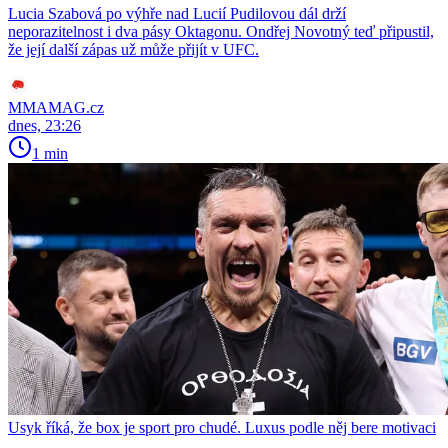
Lucia Szabová po výhře nad Lucií Pudilovou dál drží
neporazitelnost i dva pásy Oktagonu. Ondřej Novotný teď připustil,
že její další zápas už může přijít v UFC.
MMAMAG.cz
dnes, 23:26
1 min
Usyk říká, že box je sport pro chudé. Luxus podle něj bere motivaci