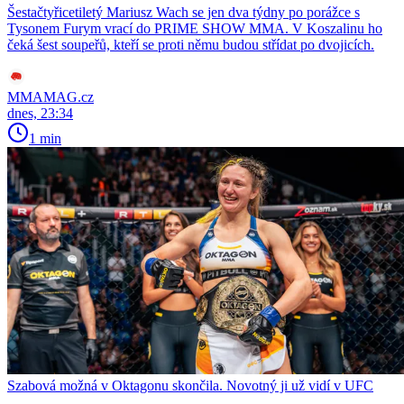
Šestačtyřicetiletý Mariusz Wach se jen dva týdny po porážce s
Tysonem Furym vrací do PRIME SHOW MMA. V Koszalinu ho
čeká šest soupeřů, kteří se proti němu budou střídat po dvojicích.
MMAMAG.cz
dnes, 23:34
1 min
Szabová možná v Oktagonu skončila. Novotný ji už vidí v UFC