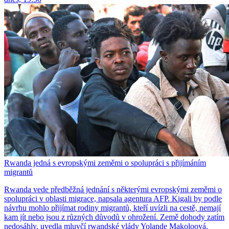
Rwanda jedná s evropskými zeměmi o spolupráci s přijímáním
migrantů
Rwanda vede předběžná jednání s některými evropskými zeměmi o
spolupráci v oblasti migrace, napsala agentura AFP. Kigali by podle
návrhu mohlo přijímat rodiny migrantů, kteří uvízli na cestě, nemají
kam jít nebo jsou z různých důvodů v ohrožení. Země dohody zatím
nedosáhly, uvedla mluvčí rwandské vlády Yolande Makoloová.