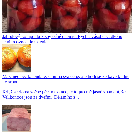
Jahodový kompot bez zbytečné chemie: Rychlá zásoba sladkého
letního ovoce do sklenic
Mazanec bez kalendáře: Chutná svátečně, ale hodí se ke kávě klidně
i v srpnu
Když se doma začne péct mazanec, je to pro mě jasné znamení, že
Velikonoce jsou za dveřmi. Dělám ho z...