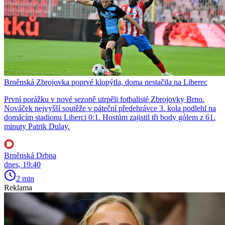
Brněnská Zbrojovka poprvé klopýtla, doma nestačila na Liberec
První porážku v nové sezoně utrpěli fotbalisté Zbrojovky Brno.
Nováček nejvyšší soutěže v páteční předehrávce 3. kola podlehl na
domácím stadionu Liberci 0:1. Hostům zajistil tři body gólem z 61.
minuty Patrik Dulay.
Brněnská Drbna
dnes, 19:40
2 min
Reklama