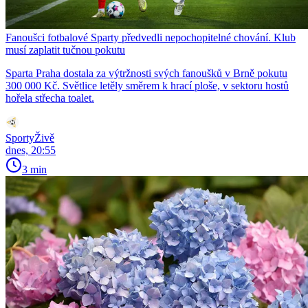
Fanoušci fotbalové Sparty předvedli nepochopitelné chování. Klub
musí zaplatit tučnou pokutu
Sparta Praha dostala za výtržnosti svých fanoušků v Brně pokutu
300 000 Kč. Světlice letěly směrem k hrací ploše, v sektoru hostů
hořela střecha toalet.
SportyŽivě
dnes, 20:55
3 min