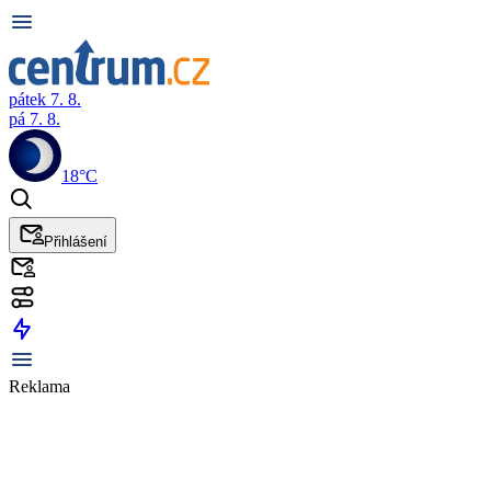
pátek 7. 8.
pá 7. 8.
18°C
Přihlášení
Reklama