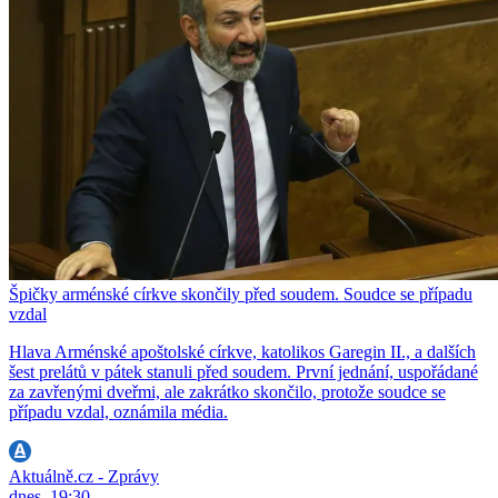
Špičky arménské církve skončily před soudem. Soudce se případu
vzdal
Hlava Arménské apoštolské církve, katolikos Garegin II., a dalších
šest prelátů v pátek stanuli před soudem. První jednání, uspořádané
za zavřenými dveřmi, ale zakrátko skončilo, protože soudce se
případu vzdal, oznámila média.
Aktuálně.cz - Zprávy
dnes, 19:30