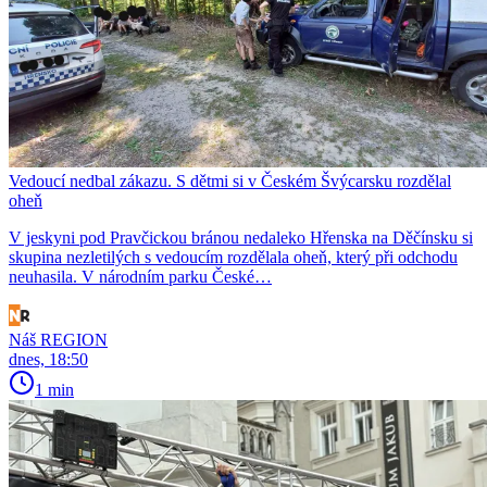
Vedoucí nedbal zákazu. S dětmi si v Českém Švýcarsku rozdělal
oheň
V jeskyni pod Pravčickou bránou nedaleko Hřenska na Děčínsku si
skupina nezletilých s vedoucím rozdělala oheň, který při odchodu
neuhasila. V národním parku České…
Náš REGION
dnes, 18:50
1 min