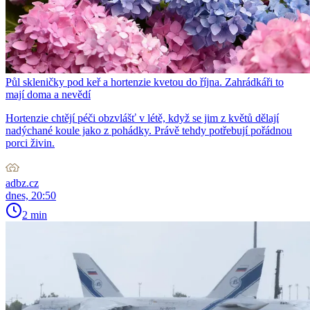
Půl skleničky pod keř a hortenzie kvetou do října. Zahrádkáři to
mají doma a nevědí
Hortenzie chtějí péči obzvlášť v létě, když se jim z květů dělají
nadýchané koule jako z pohádky. Právě tehdy potřebují pořádnou
porci živin.
adbz.cz
dnes, 20:50
2 min