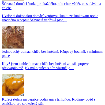
Šťavnatá domácí šunka pro každého, kdo chce vědět, co si dává na
chleba
Uvařte si dokonalou domácí vepřovou šunku ze šunkovaru podle
snadného receptu! Šťavnatá vepřová plec,...
Jednoduchý domácí chléb bez hnětení: Křupavý bochník s minimem
práce
Když jsem tenhle domácí chléb bez hnětení zkusila poprvé,
překvapilo mě, jak málo práce s ním vlastně je....
Kuřecí stehna na paprice podávaná s tarhoňou: Rodinný oběd s
omáčkou pro spokojený stůl