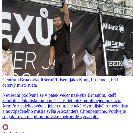
Centrum Brna ovládli šermíři. Jsem jako Kung Fu Panda, řekl
čerstvý mistr světa
Nevšední podívaná se v pátek večer naskytla Brňanům, kteří
zamířili k Jakubskému náměstí. Vidět totiž mohli nejen prestižní
šermíře z celého světa a jejich um, ale také olympijského medailistu
a novopečeného mistra světa Alexandera Choupenitche. Podívejte
se, jak to v srdci jihomoravské metropole vypadalo.