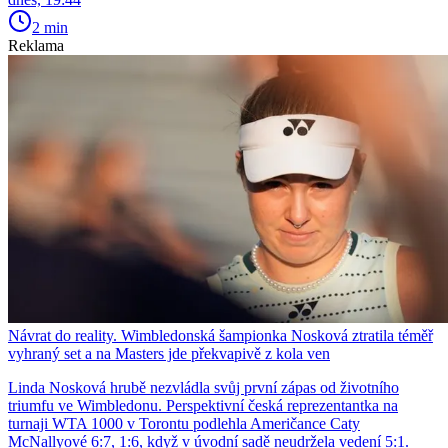
2 min
Reklama
Návrat do reality. Wimbledonská šampionka Nosková ztratila téměř
vyhraný set a na Masters jde překvapivě z kola ven
Linda Nosková hrubě nezvládla svůj první zápas od životního
triumfu ve Wimbledonu. Perspektivní česká reprezentantka na
turnaji WTA 1000 v Torontu podlehla Američance Caty
McNallyové 6:7, 1:6, když v úvodní sadě neudržela vedení 5:1.