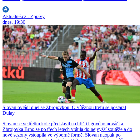
Aktuálně.cz - Zprávy
dnes, 19:30
Slovan ovládl duel se Zbrojovkou. O vítěznou trefu se postaral
Dulay
Slovan se ve třetím kole představil na hřišti ligového nováčka.
Zbrojovka Brno se po třech letech vrátila do nejvyšší soutěže a do
nové sezony vstoupila ve výborné formě. Slovan naopak po