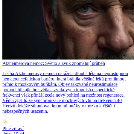
Alzheimerova nemoc: Světlo a zvuk zpomalují průběh
Léčba Alzheimerovy nemoci narážela dlouhá léta na neprostupnou
hematoencefalickou bariéru, která bránila většině léků proniknout
přímo k mozkovým buňkám. Objev takzvané neurostimulace
pomocí blikajícího světla a zvukových impulsů o specifické
frekvenci však přináší zcela nový pohled na možnost regenerace.
Vědci zjistili, že synchronizace mozkových vln na frekvenci 40
Hertzů dokáže stimulovat imunitní buňky v mozku k čištění
nebezpečných usazenin.
Plné zdraví
dnes, 19:44