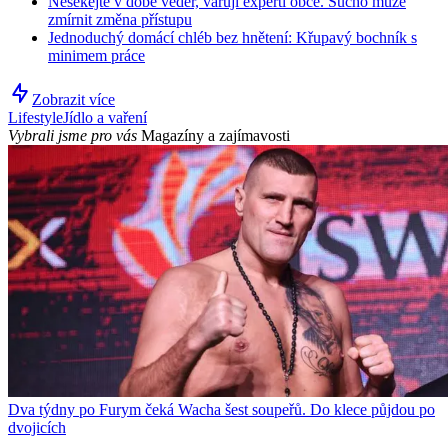
Nesekejte v době veder, varují experti obce. Sucho může
zmírnit změna přístupu
Jednoduchý domácí chléb bez hnětení: Křupavý bochník s
minimem práce
Zobrazit více
Lifestyle
Jídlo a vaření
Vybrali jsme pro vás
Magazíny a zajímavosti
Dva týdny po Furym čeká Wacha šest soupeřů. Do klece půjdou po
dvojicích