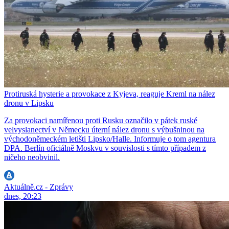
Protiruská hysterie a provokace z Kyjeva, reaguje Kreml na nález
dronu v Lipsku
Za provokaci namířenou proti Rusku označilo v pátek ruské
velvyslanectví v Německu úterní nález dronu s výbušninou na
východoněmeckém letišti Lipsko/Halle. Informuje o tom agentura
DPA. Berlín oficiálně Moskvu v souvislosti s tímto případem z
ničeho neobvinil.
Aktuálně.cz - Zprávy
dnes, 20:23