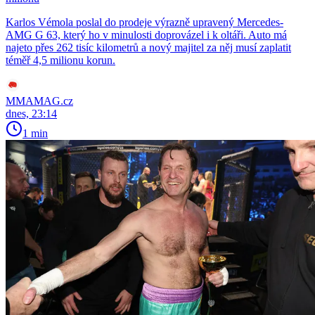
Karlos Vémola poslal do prodeje výrazně upravený Mercedes-
AMG G 63, který ho v minulosti doprovázel i k oltáři. Auto má
najeto přes 262 tisíc kilometrů a nový majitel za něj musí zaplatit
téměř 4,5 milionu korun.
MMAMAG.cz
dnes, 23:14
1 min