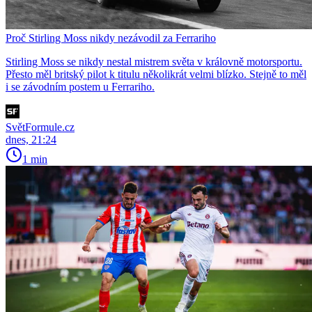
Proč Stirling Moss nikdy nezávodil za Ferrariho
Stirling Moss se nikdy nestal mistrem světa v královně motorsportu.
Přesto měl britský pilot k titulu několikrát velmi blízko. Stejně to měl
i se závodním postem u Ferrariho.
SvětFormule.cz
dnes, 21:24
1 min