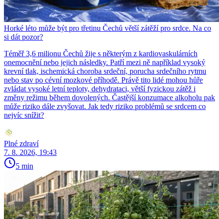
Horké léto může být pro třetinu Čechů větší zátěží pro srdce. Na co
si dát pozor?
Téměř 3,6 milionu Čechů žije s některým z kardiovaskulárních
onemocnění nebo jejich následky. Patří mezi ně například vysoký
krevní tlak, ischemická choroba srdeční, porucha srdečního rytmu
nebo stav po cévní mozkové příhodě. Právě tito lidé mohou hůře
zvládat vysoké letní teploty, dehydrataci, větší fyzickou zátěž i
změny režimu během dovolených. Častější konzumace alkoholu pak
může riziko dále zvyšovat. Jak tedy riziko problémů se srdcem co
nejvíc snížit?
Plné zdraví
7. 8. 2026, 19:43
5 min