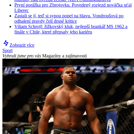
První porážka pro Zbrojovku. Povedený rozjezd nováčka uťal
Liberec
Zastali se jí, teď si sypou popel na hlavu. Vondroušová po
odhalení pravdy čelí drsné kritice
Viliam Schrojf: žižkovský kluk, nejlepší brankář MS 1962 a
finále v Chile, které přepsaly jeho kariéru
Zobrazit více
Sport
Vybrali jsme pro vás
Magazíny a zajímavosti