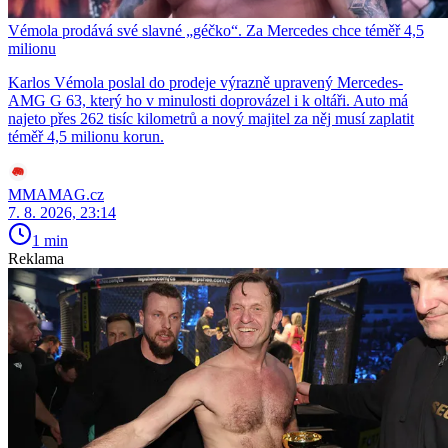
Vémola prodává své slavné „géčko“. Za Mercedes chce téměř 4,5
milionu
Karlos Vémola poslal do prodeje výrazně upravený Mercedes-
AMG G 63, který ho v minulosti doprovázel i k oltáři. Auto má
najeto přes 262 tisíc kilometrů a nový majitel za něj musí zaplatit
téměř 4,5 milionu korun.
MMAMAG.cz
7. 8. 2026, 23:14
1 min
Reklama