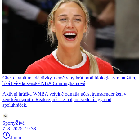
Chci chránit mladé dívky, neměly by hrát proti biologickým mužům,
říká hvězda ženské NBA Cunninghamová
Aktivní hráčka WNBA veřejně odmítla účast transgender žen v
ženském sportu. Reakce přišla z hal, od vedení ligy i od
spoluhráček.
SportyŽivě
7. 8. 2026, 19:38
3 min