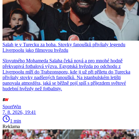
Salah je v Turecku za boha. Stovky fanoušků přivítaly legendu
Liverpoolu jako filmovou hvězdu
Slovutného Mohameda Salaha čeká nová a pro mnohé hodně
překvapivá fotbalová výzva. Egyptská hvězda po odchodu z
Liverpoolu míří do Trabzonsporu, kde ji už při příletu do Turecka
přivítaly stovky nadšených fanoušků. Na istanbulském letišti
panovala atmosféra, jaká se běžně pojí spíš s příjezdem světové
hudební hvězdy než fotbalisty.
SportWin
7. 8. 2026, 19:41
1 min
Reklama