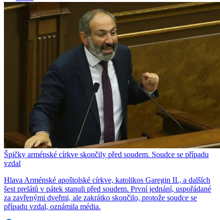
Špičky arménské církve skončily před soudem. Soudce se případu
vzdal
Hlava Arménské apoštolské církve, katolikos Garegin II., a dalších
šest prelátů v pátek stanuli před soudem. První jednání, uspořádané
za zavřenými dveřmi, ale zakrátko skončilo, protože soudce se
případu vzdal, oznámila média.