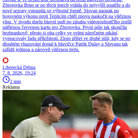
Zbrojovka Brno se po třech letech vrátila do nejvyšší soutěže a do
nové sezony vstoupila ve výborné formě. Slovan naopak po
bojovném výkonu proti Teplicím chtěl znovu naskočit na vítěznou
vlnu. V úvodu duelu hlavní sudí po zásahu videorozhodčího zrušil
udělenou červenou kartu pro Zbrojovku. První půle tak skončila
bezbrankově, přesto si oba celky ve velmi náročném utkání
vypracovaly řadu příležitostí. Zlom přišel ve druhé půli, kdy se po
dlouhém vhazování dostal k hlavičce Patrik Dulay a Slovanu tak
zařídil jedinou a zároveň vítěznou trefu.
Liberecká Drbna
7. 8. 2026, 19:24
2 min
Reklama