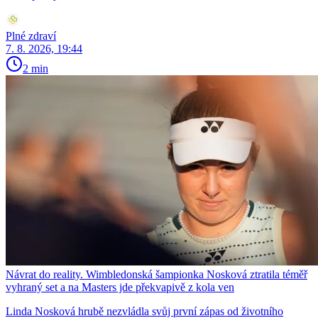
Plné zdraví
7. 8. 2026, 19:44
2 min
Návrat do reality. Wimbledonská šampionka Nosková ztratila téměř
vyhraný set a na Masters jde překvapivě z kola ven
Linda Nosková hrubě nezvládla svůj první zápas od životního