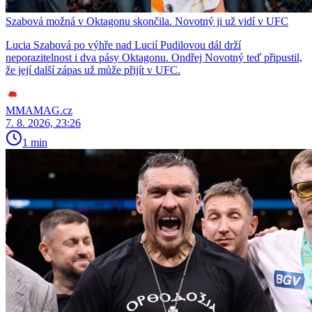
Szabová možná v Oktagonu skončila. Novotný ji už vidí v UFC
Lucia Szabová po výhře nad Lucií Pudilovou dál drží
neporazitelnost i dva pásy Oktagonu. Ondřej Novotný teď připustil,
že její další zápas už může přijít v UFC.
MMAMAG.cz
7. 8. 2026, 23:26
1 min