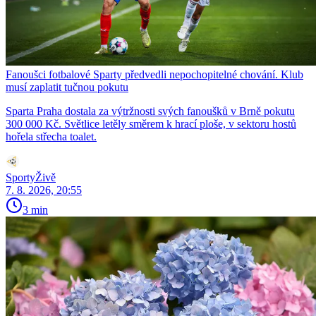
Fanoušci fotbalové Sparty předvedli nepochopitelné chování. Klub
musí zaplatit tučnou pokutu
Sparta Praha dostala za výtržnosti svých fanoušků v Brně pokutu
300 000 Kč. Světlice letěly směrem k hrací ploše, v sektoru hostů
hořela střecha toalet.
SportyŽivě
7. 8. 2026, 20:55
3 min