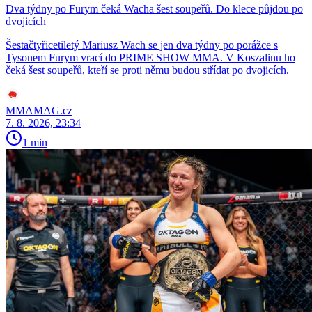
Dva týdny po Furym čeká Wacha šest soupeřů. Do klece půjdou po
dvojicích
Šestačtyřicetiletý Mariusz Wach se jen dva týdny po porážce s
Tysonem Furym vrací do PRIME SHOW MMA. V Koszalinu ho
čeká šest soupeřů, kteří se proti němu budou střídat po dvojicích.
MMAMAG.cz
7. 8. 2026, 23:34
1 min