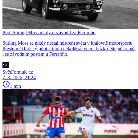
Proč Stirling Moss nikdy nezávodil za Ferrariho
Stirling Moss se nikdy nestal mistrem světa v královně motorsportu.
Přesto měl britský pilot k titulu několikrát velmi blízko. Stejně to měl
i se závodním postem u Ferrariho.
SvětFormule.cz
7. 8. 2026, 21:24
1 min