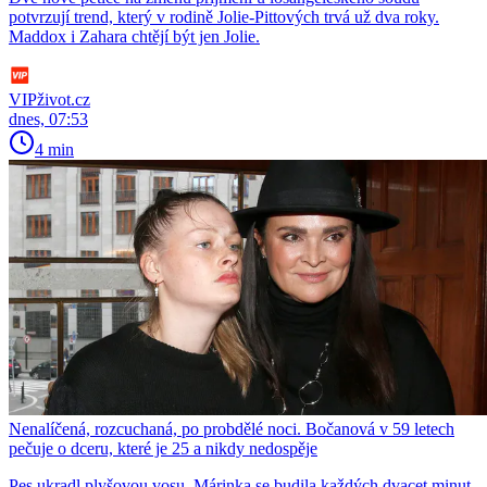
potvrzují trend, který v rodině Jolie-Pittových trvá už dva roky.
Maddox i Zahara chtějí být jen Jolie.
VIPživot.cz
dnes, 07:53
4 min
Nenalíčená, rozcuchaná, po probdělé noci. Bočanová v 59 letech
pečuje o dceru, které je 25 a nikdy nedospěje
Pes ukradl plyšovou vosu. Márinka se budila každých dvacet minut.