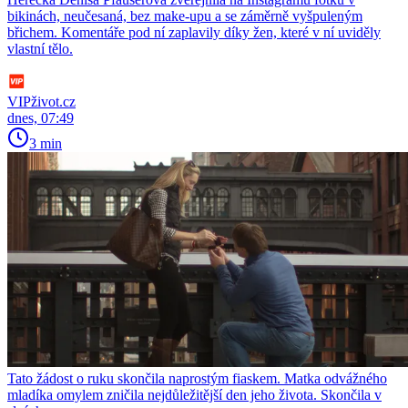
bikinách, neučesaná, bez make-upu a se záměrně vyšpuleným
břichem. Komentáře pod ní zaplavily díky žen, které v ní uviděly
vlastní tělo.
VIPživot.cz
dnes, 07:49
3 min
Tato žádost o ruku skončila naprostým fiaskem. Matka odvážného
mladíka omylem zničila nejdůležitější den jeho života. Skončila v