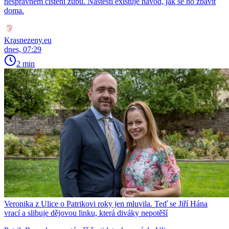
nesprávném čištění zubů. Naštěstí existuje návod, jak se ho zbavit
doma.
Krasnezeny.eu
dnes, 07:29
2 min
Veronika z Ulice o Patrikovi roky jen mluvila. Teď se Jiří Hána
vrací a slibuje dějovou linku, která diváky nepotěší