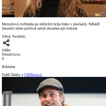
Menzelová zveřejnila po měsících ticha fotku v plavkách. Někteří
fanoušci místo pochval začali zkoumat její rozkrok
Zdroj
:
Nextfoto
Sdílet
Denní
výzva
0
Reklama
Další články z
VIPživot.cz