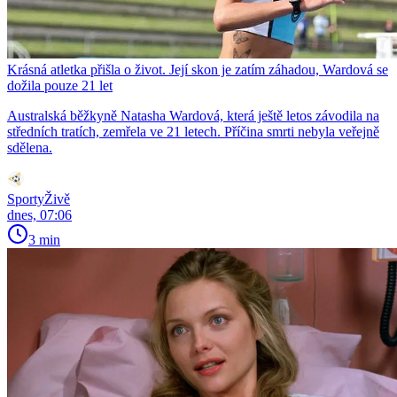
Krásná atletka přišla o život. Její skon je zatím záhadou, Wardová se
dožila pouze 21 let
Australská běžkyně Natasha Wardová, která ještě letos závodila na
středních tratích, zemřela ve 21 letech. Příčina smrti nebyla veřejně
sdělena.
SportyŽivě
dnes, 07:06
3 min