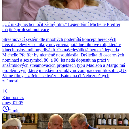
„Už nikdy nechci točit žádný film.“ Legendární Michelle Pfeiffer
má jiné profesní motivace
Streamovací systém dle mnohých podemílá koncept hereckých
hvězd a televize se nikdy nevyrovná pořádné filmové roli, která v
kinech osloví miliony diváků. Osmašedesátiletá herecká legenda
Michelle Pfeiffer by nicméně nesouhlasila. Držitelka tří oscarových
nominací a sexsymbol 80. a 90. let nedá dopustit na práci v
ansámblových streamovacích projektech typu Madison a Margo má
problém vyjít, které jí nedávno vnukly novou pracovní filozofii. „Už
žádné filmy,“ zařekla se hvězda Batmana či Nebezpečných
známostí.
Kinobox.cz
dnes, 07:05
2 min