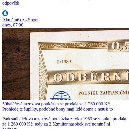
odpovědi.
Aktuálně.cz - Sport
dnes, 07:00
50haléřová tuzexová poukázka se prodala za 1 260 000 Kč.
Prohledejte šuplíky, podobné bony mají lidé doma a netuší to
Padesátihaléřová tuzexová poukázka z roku 1959 se v aukci prodala
za 1 260 000 Kč, tedy za 2,52milionnásobek své nominální