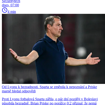
Securitytech
dnes, 07:00
4 min
Od Lyonu k bezradnosti. Sparta se změnila k nepoznání a Priske
marně hledal odpovědi
Proti Lyonu fotbalová Sparta zářila, o pár dní později v Boleslavi
působila bezradně. Brian Priske po porážce 0:2 přiznal, že nemá