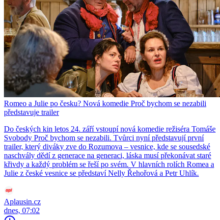
Romeo a Julie po česku? Nová komedie Proč bychom se nezabili
představuje trailer
Do českých kin letos 24. září vstoupí nová komedie režiséra Tomáše
Svobody Proč bychom se nezabili. Tvůrci nyní představují první
trailer, který diváky zve do Rozumova – vesnice, kde se sousedské
naschvály dědí z generace na generaci, láska musí překonávat staré
křivdy a každý problém se řeší po svém. V hlavních rolích Romea a
Julie z české vesnice se představí Nelly Řehořová a Petr Uhlík.
Aplausin.cz
dnes, 07:02