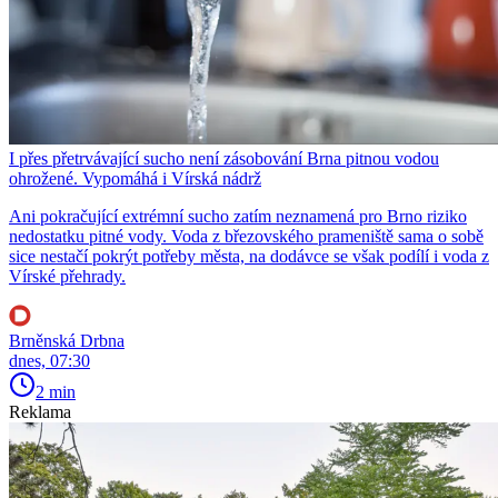
I přes přetrvávající sucho není zásobování Brna pitnou vodou
ohrožené. Vypomáhá i Vírská nádrž
Ani pokračující extrémní sucho zatím neznamená pro Brno riziko
nedostatku pitné vody. Voda z březovského prameniště sama o sobě
sice nestačí pokrýt potřeby města, na dodávce se však podílí i voda z
Vírské přehrady.
Brněnská Drbna
dnes, 07:30
2 min
Reklama