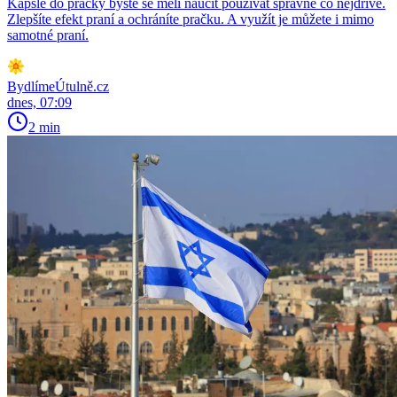
Kapsle do pračky byste se měli naučit používat správně co nejdříve.
Zlepšíte efekt praní a ochráníte pračku. A využít je můžete i mimo
samotné praní.
BydlímeÚtulně.cz
dnes, 07:09
2 min