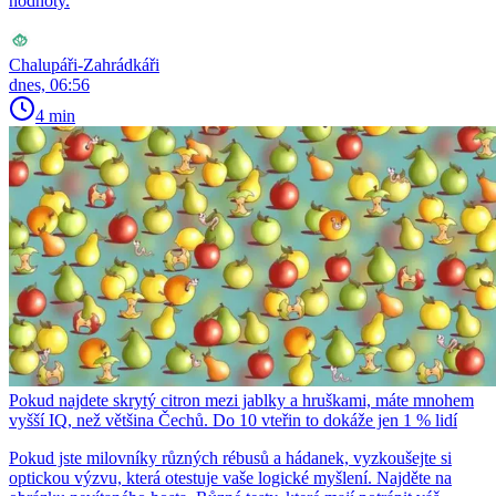
hodnoty.
Chalupáři-Zahrádkáři
dnes, 06:56
4 min
Pokud najdete skrytý citron mezi jablky a hruškami, máte mnohem
vyšší IQ, než většina Čechů. Do 10 vteřin to dokáže jen 1 % lidí
Pokud jste milovníky různých rébusů a hádanek, vyzkoušejte si
optickou výzvu, která otestuje vaše logické myšlení. Najděte na