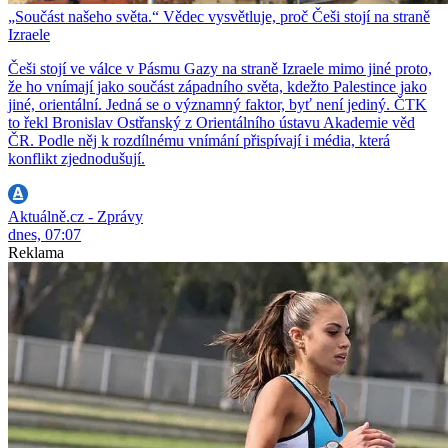
„Součást našeho světa.“ Vědec vysvětluje, proč Češi stojí na straně
Izraele
Češi stojí ve válce v Pásmu Gazy na straně Izraele mimo jiné proto,
že ho vnímají jako součást západního světa, kdežto Palestince jako
jiné, orientální. Jedná se o významný faktor, byť není jediný. ČTK
to řekl Bronislav Ostřanský z Orientálního ústavu Akademie věd
ČR. Podle něj k rozdílnému vnímání přispívají i média, která
konflikt zjednodušují.
Aktuálně.cz - Zprávy
dnes, 07:07
Reklama