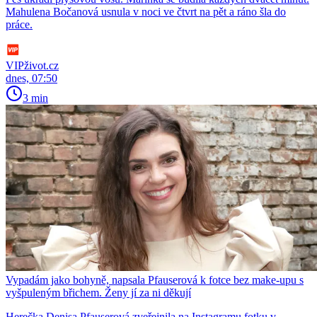
Mahulena Bočanová usnula v noci ve čtvrt na pět a ráno šla do
práce.
VIPživot.cz
dnes, 07:50
3 min
Vypadám jako bohyně, napsala Pfauserová k fotce bez make-upu s
vyšpuleným břichem. Ženy jí za ni děkují
Herečka Denisa Pfauserová zveřejnila na Instagramu fotku v