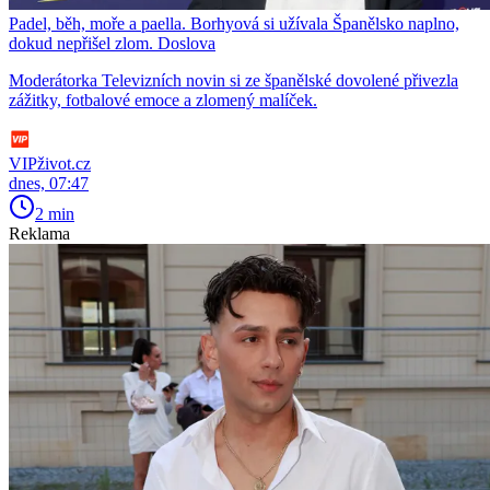
Padel, běh, moře a paella. Borhyová si užívala Španělsko naplno,
dokud nepřišel zlom. Doslova
Moderátorka Televizních novin si ze španělské dovolené přivezla
zážitky, fotbalové emoce a zlomený malíček.
VIPživot.cz
dnes, 07:47
2 min
Reklama