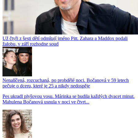
Už čtyři z šesti dětí odmítají jméno Pitt. Zahara a Maddox podali
žalobu, v září rozhodne soud
Nenalíčená, rozcuchaná, po probdělé noci. Bočanová v 59 letech
pečuje o dceru, které je 25 a nikdy nedospěje
Pes ukradl plyšovou vosu. Márinka se budila každých dvacet minut.
Mahulena Bočanová usnula v noci ve čtvrt...