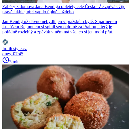
Záběry z domova Jana Bendiga obletěly celé Česko. Že zpěvák žije
právě takhle, překvapilo úplně každého
Jan Bendig už dávno nebydlí jen v pražském bytě. S partnerem
Lukášem Rejmonem si splnil sen o domě za Prahou, který je
pořádně rozlehlý a zpěvák v něm má vše, co si jen mohl přát.
In-lifestyle.cz
dnes, 07:45
3 min