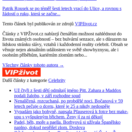
Patrik Rousek se po téměř šesti letech vrací do Ulice, a rovnou s
žádostí o ruku, která se začne...
Tento článek byl publikován ze zdrojů
VIPživot.cz
Články z VIPŽivot.cz nabízejí čtenářům možnost nahlédnout do
života známých osobností – bez bulvární senzace, ale s důrazem na
lidskou stránku slávy, vztahů i každodenní reality celebrit. Obsah se
věnuje nejen aktuálním událostem ve světě showbyznysu, ale i
osobním příběhům, kariérním zlomům nebo...
Všechny články tohoto autora →
Další články z kategorie
Celebrity
Už čtyři z šesti dětí odmítají jméno Pitt. Zahara a Maddox
podali žalobu, v září rozhodne soud
Nenalíčená, rozcuchaná, po probdělé noci. Bočanová v 59
letech pečuje o dceru, které je 25 a nikdy nedospěje
Vypadám jako bohyně, napsala Pfauserová k fotce bez make-
upu s vyšpuleným břichem. Ženy jí za ni děkují
Padel, běh, moře a paella. Borhyová si užívala Španělsko
naplno, dokud nepřišel zlom. Doslova