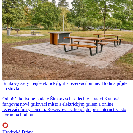
Šimkovy sady mají elektrický gril s rezervací online. Hodina přijde
na stovku
Od příštího týdne bude v Šimkových sadech v Hradci Králové
fungovat nové grilovací místo s elektrickým grilem a online
rezervačním systémem. Rezervovat si ho půjde přes internet za sto
korun na hodinu.
Hradecká Drbna