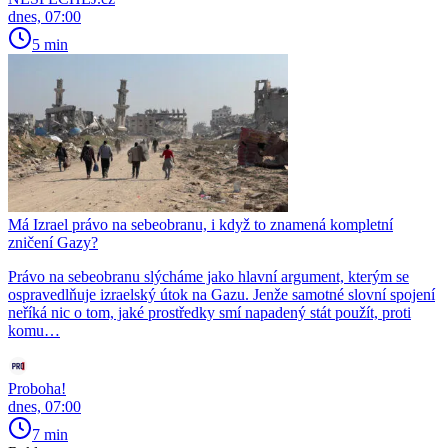
dnes, 07:00
5 min
Má Izrael právo na sebeobranu, i když to znamená kompletní
zničení Gazy?
Právo na sebeobranu slýcháme jako hlavní argument, kterým se
ospravedlňuje izraelský útok na Gazu. Jenže samotné slovní spojení
neříká nic o tom, jaké prostředky smí napadený stát použít, proti
komu…
Proboha!
dnes, 07:00
7 min