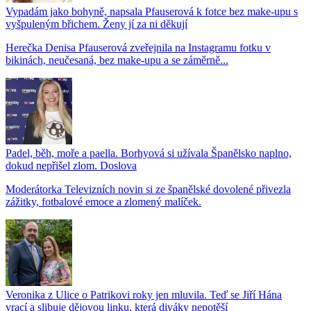
Vypadám jako bohyně, napsala Pfauserová k fotce bez make-upu s
vyšpuleným břichem. Ženy jí za ni děkují
Herečka Denisa Pfauserová zveřejnila na Instagramu fotku v
bikinách, neučesaná, bez make-upu a se záměrně...
Padel, běh, moře a paella. Borhyová si užívala Španělsko naplno,
dokud nepřišel zlom. Doslova
Moderátorka Televizních novin si ze španělské dovolené přivezla
zážitky, fotbalové emoce a zlomený malíček.
Veronika z Ulice o Patrikovi roky jen mluvila. Teď se Jiří Hána
vrací a slibuje dějovou linku, která diváky nepotěší