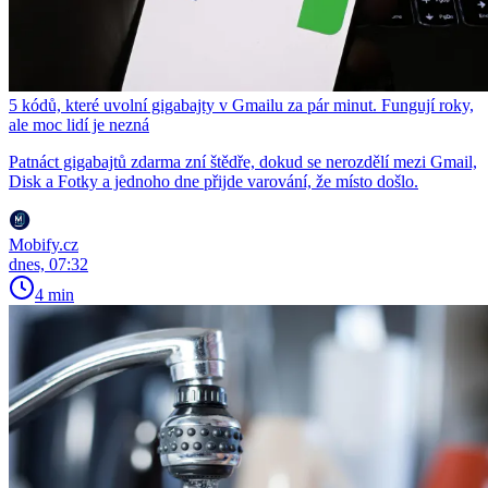
5 kódů, které uvolní gigabajty v Gmailu za pár minut. Fungují roky,
ale moc lidí je nezná
Patnáct gigabajtů zdarma zní štědře, dokud se nerozdělí mezi Gmail,
Disk a Fotky a jednoho dne přijde varování, že místo došlo.
Mobify.cz
dnes, 07:32
4 min