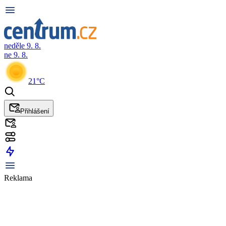
neděle 9. 8.
ne 9. 8.
21°C
Přihlášení
Reklama