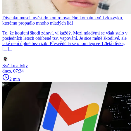
Dívenku museli uvést do kontrolovaného kómatu kvůli zlozvyku,
kterému propadlo mnoho mladých lidí
To, že kouření škodí zdraví, ví každý. Mezi mladými se však stalo v
posledních letech oblíbené tzv. vapování. Je sice méně škodlivé, ale
také není úplně bez rizik. Přesvědčila se o tom teprve 12letá dívka,
[...]...
Světkreativity
dnes, 07:34
2 min