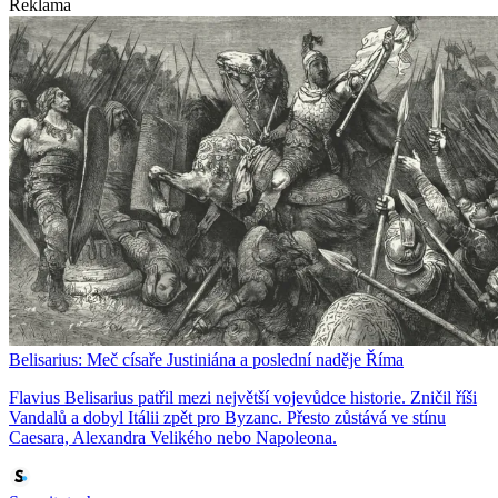
Reklama
Belisarius: Meč císaře Justiniána a poslední naděje Říma
Flavius Belisarius patřil mezi největší vojevůdce historie. Zničil říši
Vandalů a dobyl Itálii zpět pro Byzanc. Přesto zůstává ve stínu
Caesara, Alexandra Velikého nebo Napoleona.