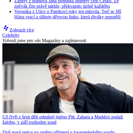
Záběry z domova Jana Bendiga obletěly celé Česko. Že
zpěvák žije právě takhle, překvapilo úplně každého
Veronika z Ulice o Patrikovi roky jen mluvila. Teď se Jiří
Hána vrací a slibuje dějovou linku, která diváky nepotěší
Zobrazit více
Celebrity
Vybrali jsme pro vás
Magazíny a zajímavosti
Už čtyři z šesti dětí odmítají jméno Pitt. Zahara a Maddox podali
žalobu, v září rozhodne soud
Dvě nové petice na změnu příjmení u losangeleského soudu