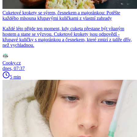
Cuketové krokety se sýrem, česnekem a majoránkou: Potěšte
každého mlsouna křupavými kuličkami z vlastní zahrady
Každé léto přijde ten moment, kdy cuketa přestane být vítaným
hostem a stane se výzvou. Cuketové krokety jsou odpovědí -
křupavé kuličky s majoránkou a česnekem, které zmizí z talíře dřív,
než vychladnou.
Cooky.cz
dnes, 07:37
5 min