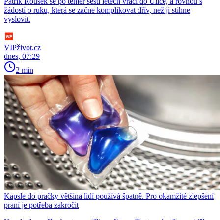
Patrik Rousek se po téměř šesti letech vrací do Ulice, a rovnou s
žádostí o ruku, která se začne komplikovat dřív, než ji stihne
vyslovit.
VIPživot.cz
dnes, 07:29
2 min
Kapsle do pračky většina lidí používá špatně. Pro okamžité zlepšení
praní je potřeba zakročit