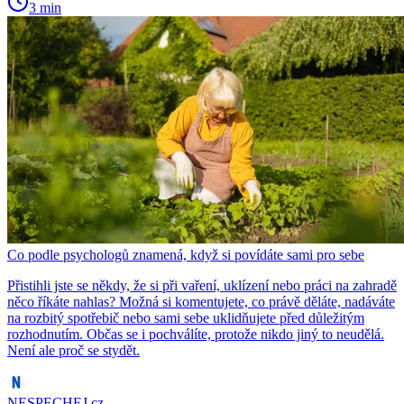
3 min
Co podle psychologů znamená, když si povídáte sami pro sebe
Přistihli jste se někdy, že si při vaření, uklízení nebo práci na zahradě
něco říkáte nahlas? Možná si komentujete, co právě děláte, nadáváte
na rozbitý spotřebič nebo sami sebe uklidňujete před důležitým
rozhodnutím. Občas se i pochválíte, protože nikdo jiný to neudělá.
Není ale proč se stydět.
NESPECHEJ.cz