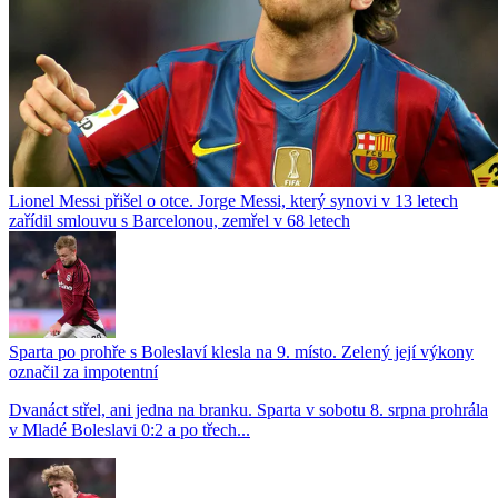
Lionel Messi přišel o otce. Jorge Messi, který synovi v 13 letech
zařídil smlouvu s Barcelonou, zemřel v 68 letech
Sparta po prohře s Boleslaví klesla na 9. místo. Zelený její výkony
označil za impotentní
Dvanáct střel, ani jedna na branku. Sparta v sobotu 8. srpna prohrála
v Mladé Boleslavi 0:2 a po třech...