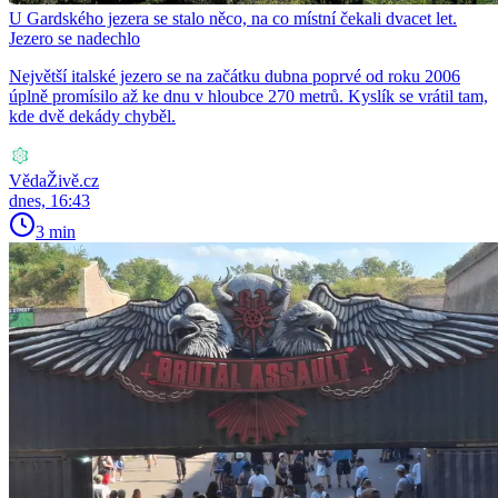
U Gardského jezera se stalo něco, na co místní čekali dvacet let.
Jezero se nadechlo
Největší italské jezero se na začátku dubna poprvé od roku 2006
úplně promísilo až ke dnu v hloubce 270 metrů. Kyslík se vrátil tam,
kde dvě dekády chyběl.
VědaŽivě.cz
dnes, 16:43
3 min