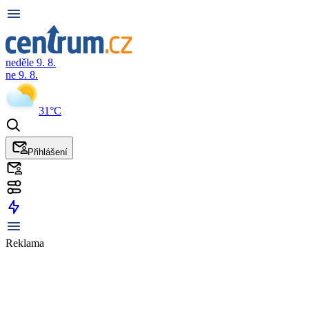
neděle 9. 8.
ne 9. 8.
31°C
Přihlášení
Reklama