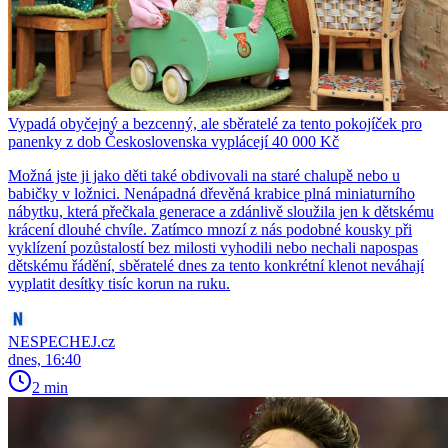
Vypadá obyčejný a bezcenný, ale sběratelé za tento pokojíček pro
panenky z dob Československa vyplácejí 40 000 Kč
Možná jste ji jako děti také obdivovali na staré chalupě nebo u
babičky v ložnici. Nenápadná dřevěná krabice plná miniaturního
nábytku, která přečkala generace a zdánlivě sloužila jen k dětskému
krácení dlouhé chvíle. Zatímco mnozí z nás podobné kousky při
vyklízení pozůstalostí bez milosti vyhodili nebo nechali napospas
dětskému řádění, sběratelé dnes za tento konkrétní klenot neváhají
vyplatit desítky tisíc korun na ruku.
NESPECHEJ.cz
dnes, 16:40
2 min