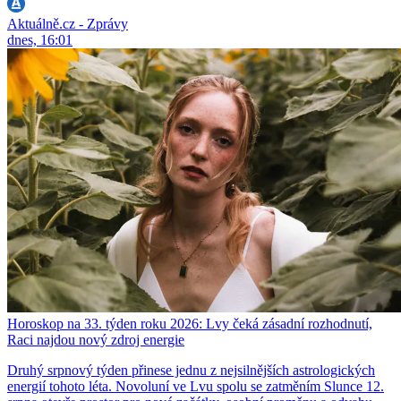
Aktuálně.cz - Zprávy
dnes, 16:01
Horoskop na 33. týden roku 2026: Lvy čeká zásadní rozhodnutí,
Raci najdou nový zdroj energie
Druhý srpnový týden přinese jednu z nejsilnějších astrologických
energií tohoto léta. Novoluní ve Lvu spolu se zatměním Slunce 12.