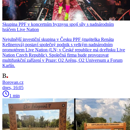
Skupina PPF v koncertním byznysu spojí síly s nadnárodním
hráčem Live Nation
Nejsilnější investiční skupina v Česku PPF (majitelka Renáta
Kellnerová) postaví společný podnik s velkým nadnárodním
promotérem Live Nation (LN; v České republice má dceřinku Live
Nation Czech Republic). Společná firma bude provozovat
multifunkční zařízení v Praze: O2 Arénu, O2 Universum a Forum
Karlín.
Borovan.cz
dnes, 16:05
1 min