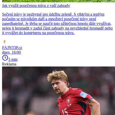
Jak využít posečenou trávu z vaší zahrady
Sečení trávy je nezbytné pro údržbu zeleně. S vlhkým a teplým
počasím se trávníkům daří a množství posečené trávy není
zanedbatelné. Je třeba se naučit tuto užitečnou hmotu dále využívat,
nejen ji hromadit v zadní části zahrady na nevzhledné hromadě nebo
ji vyvážet do kontejneru na posečenou trávu.
FAJNTIP.cz
dnes, 16:00
3 min
Reklama