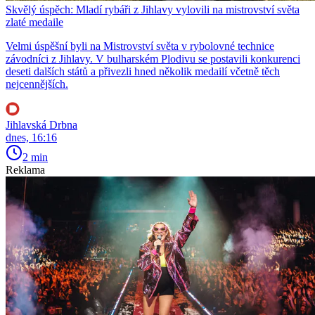
Skvělý úspěch: Mladí rybáři z Jihlavy vylovili na mistrovství světa
zlaté medaile
Velmi úspěšní byli na Mistrovství světa v rybolovné technice
závodníci z Jihlavy. V bulharském Plodivu se postavili konkurenci
deseti dalších států a přivezli hned několik medailí včetně těch
nejcennějších.
Jihlavská Drbna
dnes, 16:16
2 min
Reklama