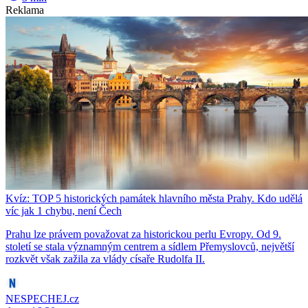
Reklama
Kvíz: TOP 5 historických památek hlavního města Prahy. Kdo udělá
víc jak 1 chybu, není Čech
Prahu lze právem považovat za historickou perlu Evropy. Od 9.
století se stala významným centrem a sídlem Přemyslovců, největší
rozkvět však zažila za vlády císaře Rudolfa II.
NESPECHEJ.cz