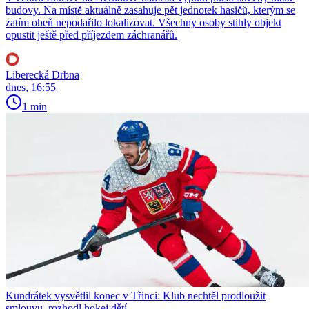
budovy. Na místě aktuálně zasahuje pět jednotek hasičů, kterým se
zatím oheň nepodařilo lokalizovat. Všechny osoby stihly objekt
opustit ještě před příjezdem záchranářů.
Liberecká Drbna
dnes, 16:55
1 min
Kundrátek vysvětlil konec v Třinci: Klub nechtěl prodloužit
smlouvu, rozhodl hokej dětí