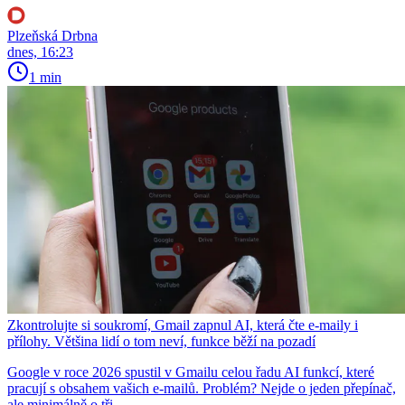
Plzeňská Drbna
dnes, 16:23
1 min
Zkontrolujte si soukromí, Gmail zapnul AI, která čte e-maily i
přílohy. Většina lidí o tom neví, funkce běží na pozadí
Google v roce 2026 spustil v Gmailu celou řadu AI funkcí, které
pracují s obsahem vašich e-mailů. Problém? Nejde o jeden přepínač,
ale minimálně o tři.