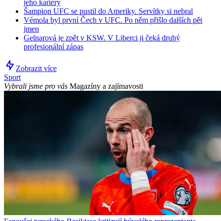
jeho kariéry
Šampion UFC se pustil do Ameriky. Servítky si nebral
Vémola byl první Čech v UFC. Po něm přišlo dalších pět
jmen
Gelnarová je zpět v KSW. V Liberci ji čeká druhý
profesionální zápas
Zobrazit více
Sport
Vybrali jsme pro vás
Magazíny a zajímavosti