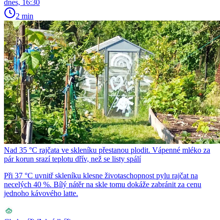
dnes, 16:30
2 min
Nad 35 °C rajčata ve skleníku přestanou plodit. Vápenné mléko za
pár korun srazí teplotu dřív, než se listy spálí
Při 37 °C uvnitř skleníku klesne životaschopnost pylu rajčat na
necelých 40 %. Bílý nátěr na skle tomu dokáže zabránit za cenu
jednoho kávového latte.