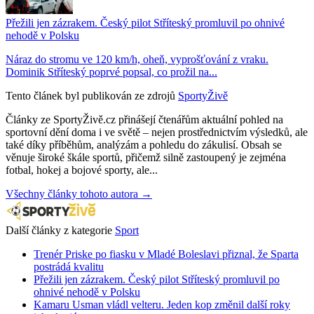
Přežili jen zázrakem. Český pilot Stříteský promluvil po ohnivé
nehodě v Polsku
Náraz do stromu ve 120 km/h, oheň, vyprošťování z vraku.
Dominik Stříteský poprvé popsal, co prožil na...
Tento článek byl publikován ze zdrojů
SportyŽivě
Články ze SportyŽivě.cz přinášejí čtenářům aktuální pohled na
sportovní dění doma i ve světě – nejen prostřednictvím výsledků, ale
také díky příběhům, analýzám a pohledu do zákulisí. Obsah se
věnuje široké škále sportů, přičemž silně zastoupený je zejména
fotbal, hokej a bojové sporty, ale...
Všechny články tohoto autora →
Další články z kategorie
Sport
Trenér Priske po fiasku v Mladé Boleslavi přiznal, že Sparta
postrádá kvalitu
Přežili jen zázrakem. Český pilot Stříteský promluvil po
ohnivé nehodě v Polsku
Kamaru Usman vládl velteru. Jeden kop změnil další roky