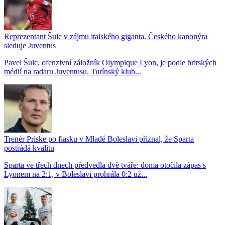
Reprezentant Šulc v zájmu italského giganta. Českého kanonýra
sleduje Juventus
Pavel Šulc, ofenzivní záložník Olympique Lyon, je podle britských
médií na radaru Juventusu. Turínský klub...
Trenér Priske po fiasku v Mladé Boleslavi přiznal, že Sparta
postrádá kvalitu
Sparta ve třech dnech předvedla dvě tváře: doma otočila zápas s
Lyonem na 2:1, v Boleslavi prohrála 0:2 už...