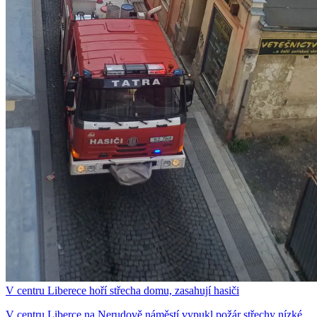
V centru Liberece hoří střecha domu, zasahují hasiči
V centru Liberce na Nerudově náměstí vypukl požár střechy nízké