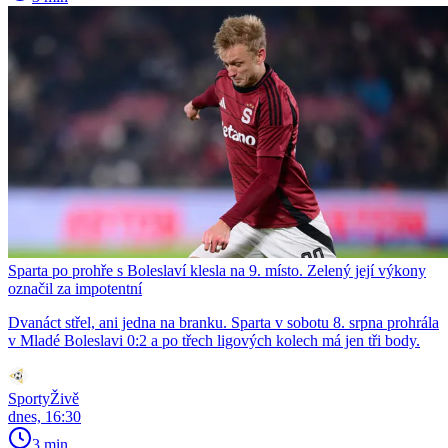
Sparta po prohře s Boleslaví klesla na 9. místo. Zelený její výkony
označil za impotentní
Dvanáct střel, ani jedna na branku. Sparta v sobotu 8. srpna prohrála
v Mladé Boleslavi 0:2 a po třech ligových kolech má jen tři body.
SportyŽivě
dnes, 16:30
3 min