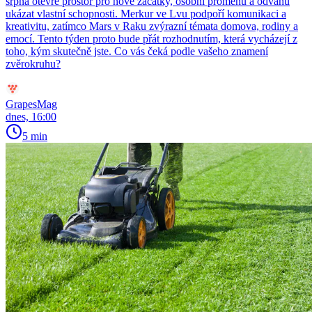
srpna otevře prostor pro nové začátky, osobní proměnu a odvahu
ukázat vlastní schopnosti. Merkur ve Lvu podpoří komunikaci a
kreativitu, zatímco Mars v Raku zvýrazní témata domova, rodiny a
emocí. Tento týden proto bude přát rozhodnutím, která vycházejí z
toho, kým skutečně jste. Co vás čeká podle vašeho znamení
zvěrokruhu?
GrapesMag
dnes, 16:00
5 min