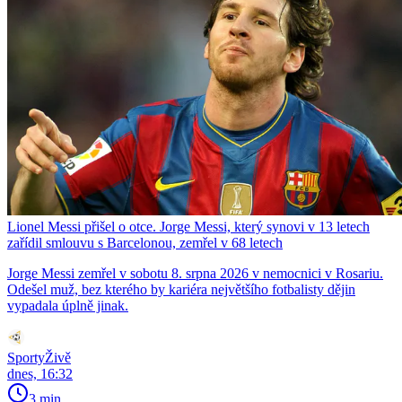
Lionel Messi přišel o otce. Jorge Messi, který synovi v 13 letech
zařídil smlouvu s Barcelonou, zemřel v 68 letech
Jorge Messi zemřel v sobotu 8. srpna 2026 v nemocnici v Rosariu.
Odešel muž, bez kterého by kariéra největšího fotbalisty dějin
vypadala úplně jinak.
SportyŽivě
dnes, 16:32
3 min