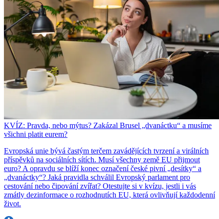
KVÍZ: Pravda, nebo mýtus? Zakázal Brusel „dvanáctku“ a musíme
všichni platit eurem?
Evropská unie bývá častým terčem zavádějících tvrzení a virálních
příspěvků na sociálních sítích. Musí všechny země EU přijmout
euro? A opravdu se blíží konec označení české pivní „desítky“ a
„dvanáctky“? Jaká pravidla schválil Evropský parlament pro
cestování nebo čipování zvířat? Otestujte si v kvízu, jestli i vás
zmátly dezinformace o rozhodnutích EU, která ovlivňují každodenní
život.