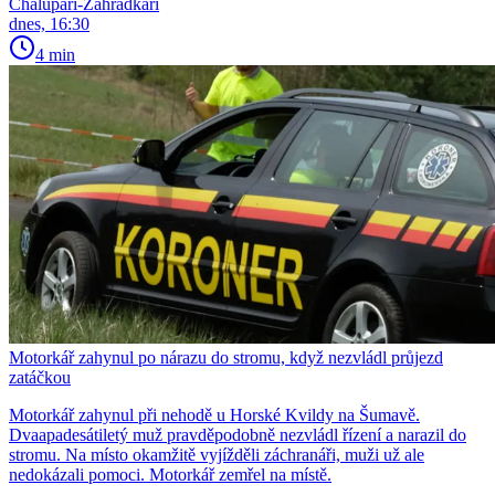
Chalupáři-Zahrádkáři
dnes, 16:30
4 min
Motorkář zahynul po nárazu do stromu, když nezvládl průjezd
zatáčkou
Motorkář zahynul při nehodě u Horské Kvildy na Šumavě.
Dvaapadesátiletý muž pravděpodobně nezvládl řízení a narazil do
stromu. Na místo okamžitě vyjížděli záchranáři, muži už ale
nedokázali pomoci. Motorkář zemřel na místě.