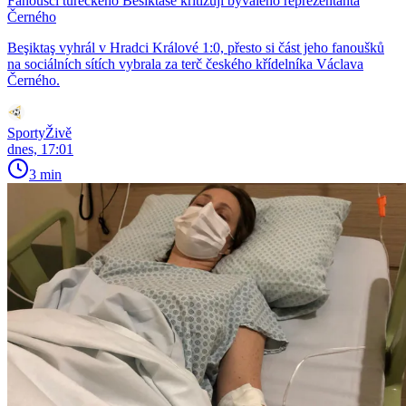
Fanoušci tureckého Besiktase kritizují bývalého reprezentanta
Černého
Beşiktaş vyhrál v Hradci Králové 1:0, přesto si část jeho fanoušků
na sociálních sítích vybrala za terč českého křídelníka Václava
Černého.
SportyŽivě
dnes, 17:01
3 min