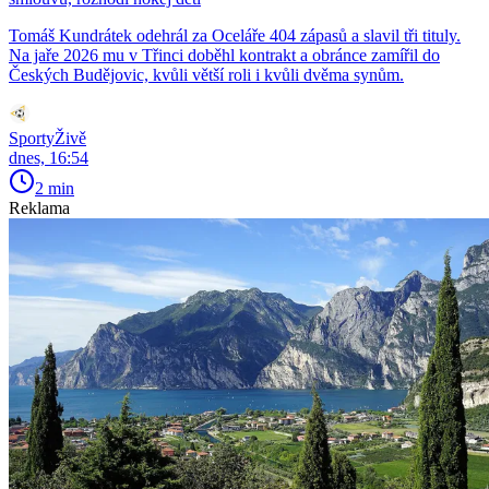
Tomáš Kundrátek odehrál za Oceláře 404 zápasů a slavil tři tituly.
Na jaře 2026 mu v Třinci doběhl kontrakt a obránce zamířil do
Českých Budějovic, kvůli větší roli i kvůli dvěma synům.
SportyŽivě
dnes, 16:54
2 min
Reklama