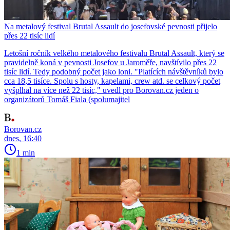
Na metalový festival Brutal Assault do josefovské pevnosti přijelo
přes 22 tisíc lidí
Letošní ročník velkého metalového festivalu Brutal Assault, který se
pravidelně koná v pevnosti Josefov u Jaroměře, navštívilo přes 22
tisíc lidí. Tedy podobný počet jako loni. "Platících návštěvníků bylo
cca 18,5 tisíce. Spolu s hosty, kapelami, crew atd. se celkový počet
vyšplhal na více než 22 tisíc," uvedl pro Borovan.cz jeden o
organizátorů Tomáš Fiala (spolumajitel
Borovan.cz
dnes, 16:40
1 min