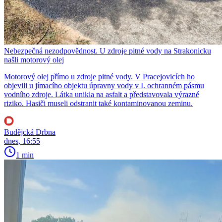
Nebezpečná nezodpovědnost. U zdroje pitné vody na Strakonicku
našli motorový olej
Motorový olej přímo u zdroje pitné vody. V Pracejovicích ho
objevili u jímacího objektu úpravny vody v I. ochranném pásmu
vodního zdroje. Látka unikla na asfalt a představovala výrazné
riziko. Hasiči museli odstranit také kontaminovanou zeminu.
Budějcká Drbna
dnes, 16:55
1 min