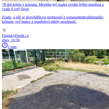
78 dní ležela v kómatu. Mezitím její matka svedla jejího manžela a
vzala jí celý život
Zradu, o níž se dozvěděla po probuzení z osmasedmdesátidenního
kómatu, své matce a manželovi nikdy neodpustí.
DámskýDeník.cz
dnes, 16:56
2 min