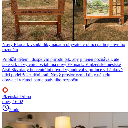
Nový Ekopark vznikl díky nápadu obyvatel v rámci participativního
rozpočtu
Přiblížit dětem i dospělým přírodu tak, aby ji nejen poznávali, ale
také si k ní vytvářeli vztah má nový Ekopark. V plzeňské městské
části Skvrňany ho centrální obvod vybudoval v proluce v Lábkově
ulici podél železniční trati. Nový prostor vznikl díky nápadu
obyvatel v rámci participativního rozpočtu.
Plzeňská Drbna
dnes, 16:02
2 min