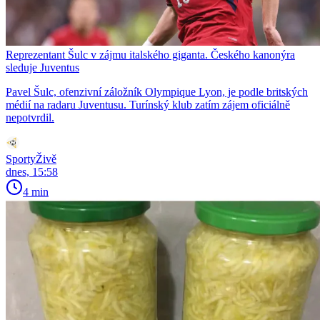
Reprezentant Šulc v zájmu italského giganta. Českého kanonýra
sleduje Juventus
Pavel Šulc, ofenzivní záložník Olympique Lyon, je podle britských
médií na radaru Juventusu. Turínský klub zatím zájem oficiálně
nepotvrdil.
SportyŽivě
dnes, 15:58
4 min