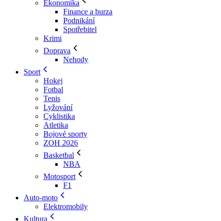
Ekonomika
Finance a burza
Podnikání
Spotřebitel
Krimi
Doprava
Nehody
Sport
Hokej
Fotbal
Tenis
Lyžování
Cyklistika
Atletika
Bojové sporty
ZOH 2026
Basketbal
NBA
Motosport
F1
Auto-moto
Elektromobily
Kultura