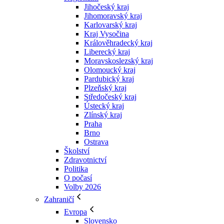
Jihočeský kraj
Jihomoravský kraj
Karlovarský kraj
Kraj Vysočina
Králověhradecký kraj
Liberecký kraj
Moravskoslezský kraj
Olomoucký kraj
Pardubický kraj
Plzeňský kraj
Středočeský kraj
Ústecký kraj
Zlínský kraj
Praha
Brno
Ostrava
Školství
Zdravotnictví
Politika
O počasí
Volby 2026
Zahraničí
Evropa
Slovensko