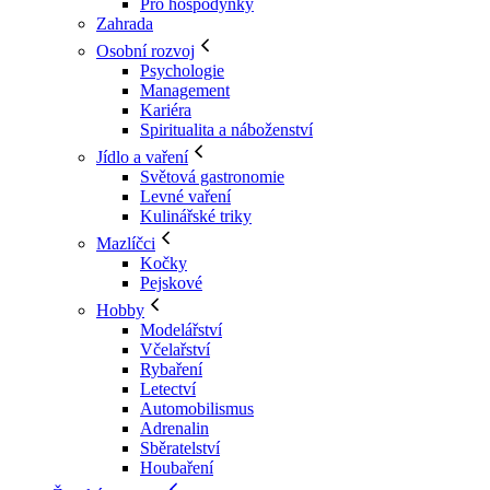
Pro hospodyňky
Zahrada
Osobní rozvoj
Psychologie
Management
Kariéra
Spiritualita a náboženství
Jídlo a vaření
Světová gastronomie
Levné vaření
Kulinářské triky
Mazlíčci
Kočky
Pejskové
Hobby
Modelářství
Včelařství
Rybaření
Letectví
Automobilismus
Adrenalin
Sběratelství
Houbaření