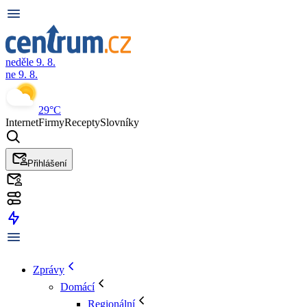
neděle 9. 8.
ne 9. 8.
29°C
Internet
Firmy
Recepty
Slovníky
Přihlášení
Zprávy
Domácí
Regionální