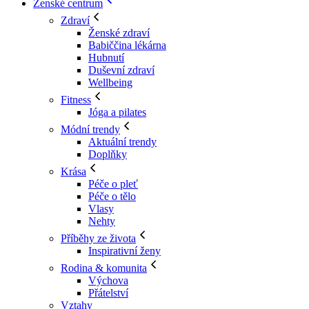
Ženské centrum
Zdraví
Ženské zdraví
Babiččina lékárna
Hubnutí
Duševní zdraví
Wellbeing
Fitness
Jóga a pilates
Módní trendy
Aktuální trendy
Doplňky
Krása
Péče o pleť
Péče o tělo
Vlasy
Nehty
Příběhy ze života
Inspirativní ženy
Rodina & komunita
Výchova
Přátelství
Vztahy