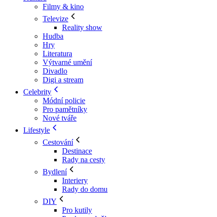
Filmy & kino
Televize
Reality show
Hudba
Hry
Literatura
Výtvarné umění
Divadlo
Digi a stream
Celebrity
Módní policie
Pro pamětníky
Nové tváře
Lifestyle
Cestování
Destinace
Rady na cesty
Bydlení
Interiery
Rady do domu
DIY
Pro kutily