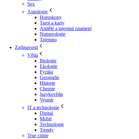
Sex
Astrologie
Horoskopy
Tarot a karty
Andělé a tajemná znamení
Numerologie
Tajemno
Zajímavosti
Věda
Biologie
Ekologie
Fyzika
Geografie
Historie
Chemie
Jazykověda
Vesmír
IT a technologie
Digital
Mobil
Technologie
Trendy
True crime