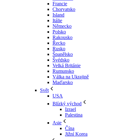
Francie
Chorvatsko
Island
Itálie
Německo
Polsko
Rakousko
Řecko
Rusko
Španělsko
Švédsko
Velká Británie
Rumunsko
Válka na Ukrajině
Maďarsko
Svět
USA
Blízký východ
Izrael
Palestina
Asie
Čína
Jižní Korea