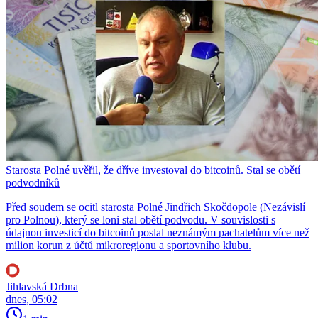
Starosta Polné uvěřil, že dříve investoval do bitcoinů. Stal se obětí
podvodníků
Před soudem se ocitl starosta Polné Jindřich Skočdopole (Nezávislí
pro Polnou), který se loni stal obětí podvodu. V souvislosti s
údajnou investicí do bitcoinů poslal neznámým pachatelům více než
milion korun z účtů mikroregionu a sportovního klubu.
Jihlavská Drbna
dnes, 05:02