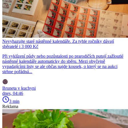
Nevyhazujte staré nástěnné kalendáře. Za tyhle ročníky dávají
sběratelé i 3 000 Kč
Při vyklízení půdy nebo pozůstalosti po prarodičích putují zažloutlé
nástěnné kalendáře automaticky do sběru. Mezi obyčejně
vypadajícími listy se ale občas najde kousek, o který se na aukci
strhne pořádná...
Bruneta v kuchyni
dnes, 04:46
3 min
Reklama