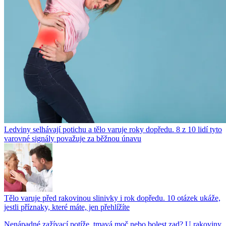
Ledviny selhávají potichu a tělo varuje roky dopředu. 8 z 10 lidí tyto
varovné signály považuje za běžnou únavu
Tělo varuje před rakovinou slinivky i rok dopředu. 10 otázek ukáže,
jestli příznaky, které máte, jen přehlížíte
Nenápadné zažívací potíže, tmavá moč nebo bolest zad? U rakoviny