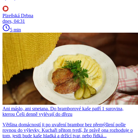
Plzeňská Drbna
dnes, 04:31
5 min
Ani máslo, ani smetana. Do bramborové kaše patří 1 surovina,
kterou Češi denně vylévají do dřezu
Většina domácností ji po uvaření brambor bez přemýšlení pošle
rovnou do výlevky. Kuchaři přitom tvrdí, že právě ona rozhoduje o
tom, jestli bude kaše hladká a držící tvar, nebo řídká...