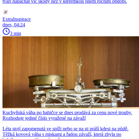
tváři napáchat víc škody než v kterémkoli jiném ročním období.
ExtraInspirace
dnes, 04:24
3 min
Kuchyňská váha po babičce se dnes prodává za cenu nové trouby.
Rozhoduje jediné číslo vyražené na závaží
Léta stojí zapomenutá ve spíži nebo se na ni práší kdesi na půdě.
Těžká kovová váha s miskami a řadou závaží, která zbyla po