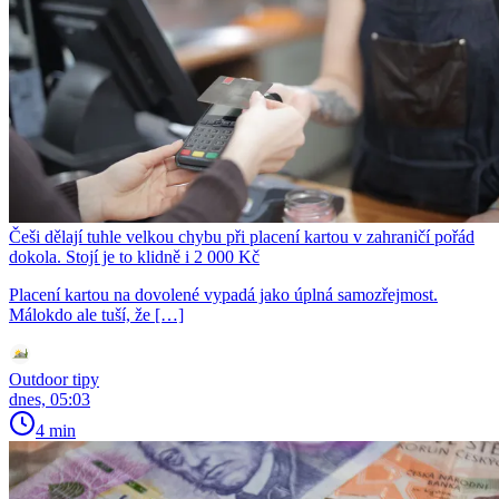
Češi dělají tuhle velkou chybu při placení kartou v zahraničí pořád
dokola. Stojí je to klidně i 2 000 Kč
Placení kartou na dovolené vypadá jako úplná samozřejmost.
Málokdo ale tuší, že […]
Outdoor tipy
dnes, 05:03
4 min