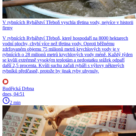
V rybnících Rybářství Třeboň vyschla třetina vody, nejvíce v historii
firmy
V rybnících Rybářství Třeboň, které hospodaří na 8000 hektarech
vodní plochy, chybí více než třetina vody. Oproti běžnému
zdržovaném objemu 75 milionů metrů krychlových vody je v
rybnících o 28 milionů metrů krychlových vody méně. Každý týden
se kvůli extrémně vysokým teplotám a nedostatku srážek odpaří
další 2,5 procenta. Kvůli suchu začali rybáři s výlovy některých
rybníků předčasně, protože by jinak ryby uhynuly.
Budějcká Drbna
dnes, 04:51
2 min