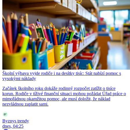
Školní výbava vyjde rodiče i na desítky tisíc: Stát nabízí pomoc s
vysokými náklady
Začátek školního roku dokáže rodinný rozpočet zatížit o tisíce
korun. Rodiče v tíživé finanční situaci mohou požádat Úřad práce o
mimořádnou okamžitou pomoc, ale musí doložit, že náklad
nezvládnou zaplatit sami.
Byznys trendy
dnes, 04:25