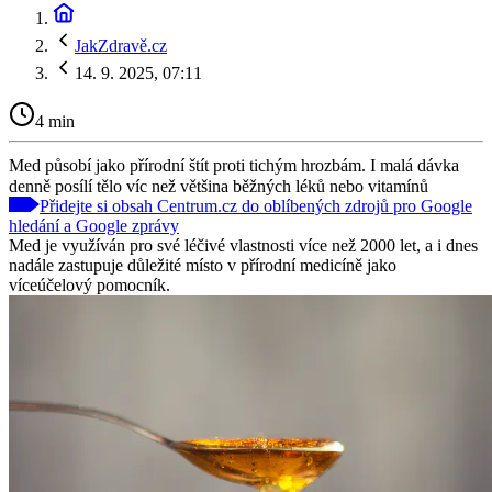
JakZdravě.cz
14. 9. 2025, 07:11
4 min
Med působí jako přírodní štít proti tichým hrozbám. I malá dávka
denně posílí tělo víc než většina běžných léků nebo vitamínů
Přidejte si obsah Centrum.cz do oblíbených zdrojů pro Google
hledání a Google zprávy
Med je využíván pro své léčivé vlastnosti více než 2000 let, a i dnes
nadále zastupuje důležité místo v přírodní medicíně jako
víceúčelový pomocník.