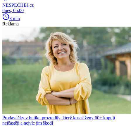
NESPECHEJ.cz
dnes, 05:00
3 min
Reklama
Prodavačky v butiku prozradily, který kus si ženy 60+ kupují
nejčastěji a nejvíc jim škodí