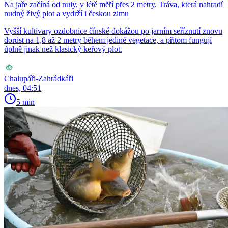
Na jaře začíná od nuly, v létě měří přes 2 metry. Tráva, která nahradí
nudný živý plot a vydrží i českou zimu
Vyšší kultivary ozdobnice čínské dokážou po jarním seříznutí znovu
dorůst na 1,8 až 2 metry během jediné vegetace, a přitom fungují
úplně jinak než klasický keřový plot.
Chalupáři-Zahrádkáři
dnes, 04:51
5 min