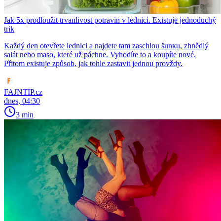
Jak 5x prodloužit trvanlivost potravin v lednici. Existuje jednoduchý
trik
Každý den otevřete lednici a najdete tam zaschlou šunкu, zhnědlý
salát nebo maso, které už páchne. Vyhodíte to a koupíte nové.
Přitom existuje způsob, jak tohle zastavit jednou provždy.
FAJNTIP.cz
dnes, 04:30
3 min