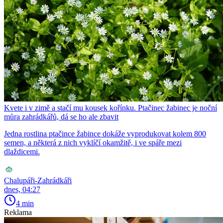
Kvete i v zimě a stačí mu kousek kořínku. Ptačinec žabinec je noční
můra zahrádkářů, dá se ho ale zbavit
Jedna rostlina ptačince žabince dokáže vyprodukovat kolem 800
semen, a některá z nich vyklíčí okamžitě, i ve spáře mezi
dlaždicemi.
Chalupáři-Zahrádkáři
dnes, 04:27
4 min
Reklama