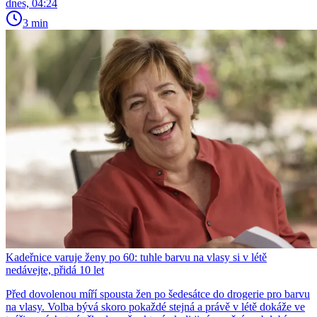
dnes, 04:24
3 min
Kadeřnice varuje ženy po 60: tuhle barvu na vlasy si v létě
nedávejte, přidá 10 let
Před dovolenou míří spousta žen po šedesátce do drogerie pro barvu
na vlasy. Volba bývá skoro pokaždé stejná a právě v létě dokáže ve