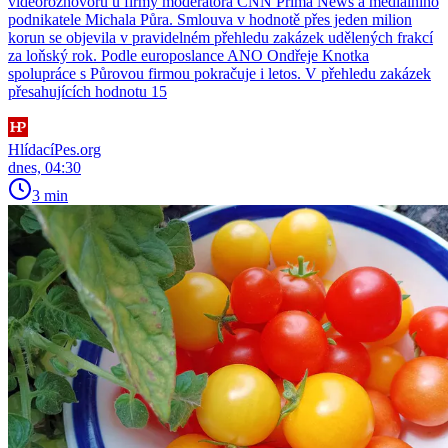
videorozhovorů u firmy moderátora CNN Prima News a mediálního
podnikatele Michala Půra. Smlouva v hodnotě přes jeden milion
korun se objevila v pravidelném přehledu zakázek udělených frakcí
za loňský rok. Podle europoslance ANO Ondřeje Knotka
spolupráce s Půrovou firmou pokračuje i letos. V přehledu zakázek
přesahujících hodnotu 15
HlídacíPes.org
dnes, 04:30
3 min