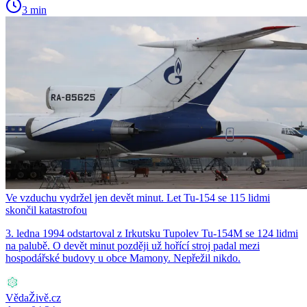
3 min
Ve vzduchu vydržel jen devět minut. Let Tu-154 se 115 lidmi
skončil katastrofou
3. ledna 1994 odstartoval z Irkutsku Tupolev Tu-154M se 124 lidmi
na palubě. O devět minut později už hořící stroj padal mezi
hospodářské budovy u obce Mamony. Nepřežil nikdo.
VědaŽivě.cz