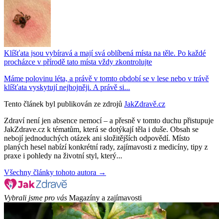
Klíšťata jsou vybíravá a mají svá oblíbená místa na těle. Po každé
procházce v přírodě tato místa vždy zkontrolujte
Máme polovinu léta, a právě v tomto období se v lese nebo v trávě
klíšťata vyskytují nejhojněji. A právě si...
Tento článek byl publikován ze zdrojů
JakZdravě.cz
Zdraví není jen absence nemocí – a přesně v tomto duchu přistupuje
JakZdrave.cz k tématům, která se dotýkají těla i duše. Obsah se
nebojí jednoduchých otázek ani složitějších odpovědí. Místo
planých hesel nabízí konkrétní rady, zajímavosti z medicíny, tipy z
praxe i pohledy na životní styl, který...
Všechny články tohoto autora →
Vybrali jsme pro vás
Magazíny a zajímavosti