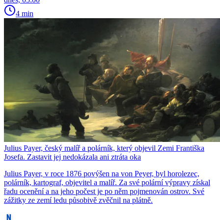
4 min
Julius Payer, český malíř a polárník, který objevil Zemi Františka
Josefa. Zastavit jej nedokázala ani ztráta oka
Julius Payer, v roce 1876 povýšen na von Peyer, byl horolezec,
polárník, kartograf, objevitel a malíř. Za své polární výpravy získal
řadu ocenění a na jeho počest je po něm pojmenován ostrov. Své
zážitky ze zemí ledu působivě zvěčnil na plátně.