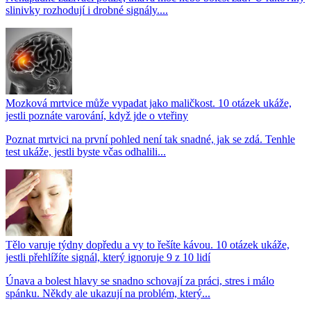
slinivky rozhodují i drobné signály....
Mozková mrtvice může vypadat jako maličkost. 10 otázek ukáže,
jestli poznáte varování, když jde o vteřiny
Poznat mrtvici na první pohled není tak snadné, jak se zdá. Tenhle
test ukáže, jestli byste včas odhalili...
Tělo varuje týdny dopředu a vy to řešíte kávou. 10 otázek ukáže,
jestli přehlížíte signál, který ignoruje 9 z 10 lidí
Únava a bolest hlavy se snadno schovají za práci, stres i málo
spánku. Někdy ale ukazují na problém, který...