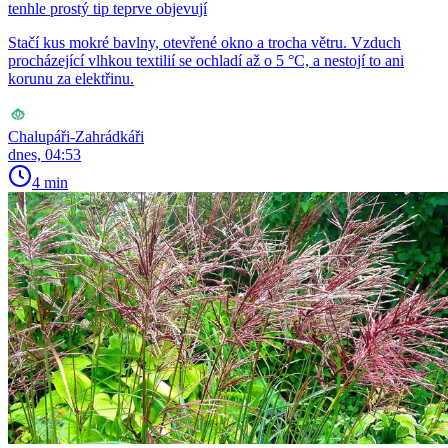
tenhle prostý tip teprve objevují
Stačí kus mokré bavlny, otevřené okno a trocha větru. Vzduch
procházející vlhkou textilií se ochladí až o 5 °C, a nestojí to ani
korunu za elektřinu.
Chalupáři-Zahrádkáři
dnes, 04:53
4 min