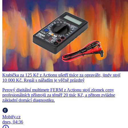
Krabička za 125 Kč z Actionu ušetří tisíce za opraváře, jindy stojí
10 000 Kč. Regál s nářadím je věčně prázdný
Perový digitální multimetr FERM z Actionu stojí zlomek ceny
profesionálních přístrojů za téměř 20 tisíc Kč, a přitom zvládne
základní domácí diagnostiku.
Mobify.cz
dnes, 04:36