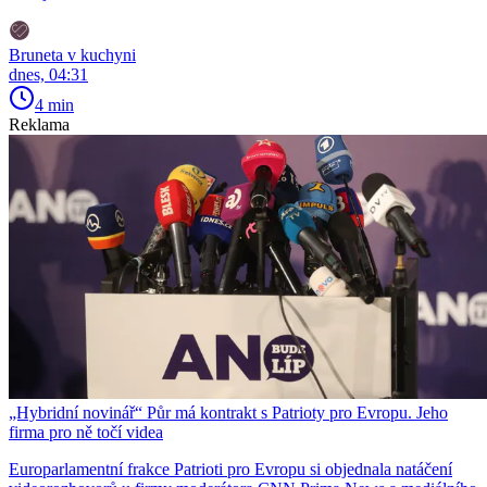
Bruneta v kuchyni
dnes, 04:31
4 min
Reklama
„Hybridní novinář“ Půr má kontrakt s Patrioty pro Evropu. Jeho
firma pro ně točí videa
Europarlamentní frakce Patrioti pro Evropu si objednala natáčení