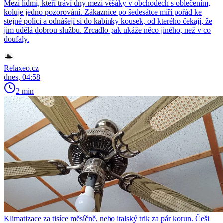
Mezi lidmi, kteří tráví dny mezi věšáky v obchodech s oblečením,
koluje jedno pozorování. Zákaznice po šedesátce míří pořád ke
stejné polici a odnášejí si do kabinky kousek, od kterého čekají, že
jim udělá dobrou službu. Zrcadlo pak ukáže něco jiného, než v co
doufaly.
Relaxeo.cz
dnes, 04:58
2 min
Klimatizace za tisíce měsíčně, nebo italský trik za pár korun. Češi