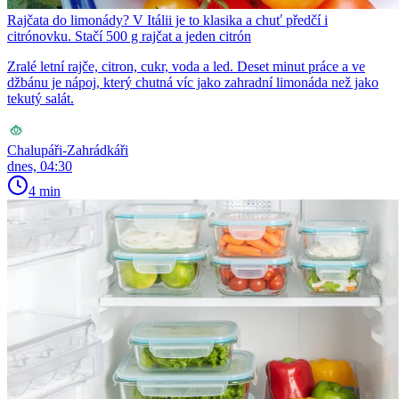
Rajčata do limonády? V Itálii je to klasika a chuť předčí i
citrónovku. Stačí 500 g rajčat a jeden citrón
Zralé letní rajče, citron, cukr, voda a led. Deset minut práce a ve
džbánu je nápoj, který chutná víc jako zahradní limonáda než jako
tekutý salát.
Chalupáři-Zahrádkáři
dnes, 04:30
4 min