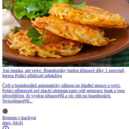
Ani mouka, ani vejce. Bramboráky budou křupavé díky 1 surovině,
kterou Poláci přidávají odjakživa
Češi u bramboráků automaticky sáhnou po hladké mouce a vejci.
Poláci připravují své placki ziemniaczane celé generace jinak a jsou
přesvědčeni, že vyjdou křupavější a víc cítit po bramborách.
Nejzajímavější...
Bruneta v kuchyni
dnes, 04:41