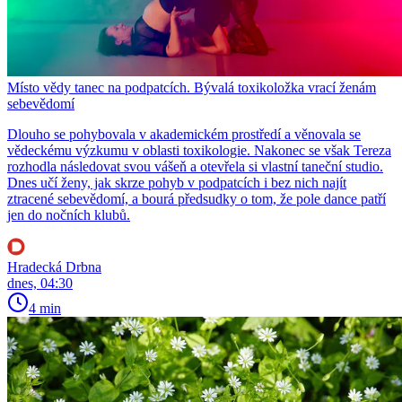
Místo vědy tanec na podpatcích. Bývalá toxikoložka vrací ženám
sebevědomí
Dlouho se pohybovala v akademickém prostředí a věnovala se
vědeckému výzkumu v oblasti toxikologie. Nakonec se však Tereza
rozhodla následovat svou vášeň a otevřela si vlastní taneční studio.
Dnes učí ženy, jak skrze pohyb v podpatcích i bez nich najít
ztracené sebevědomí, a bourá předsudky o tom, že pole dance patří
jen do nočních klubů.
Hradecká Drbna
dnes, 04:30
4 min