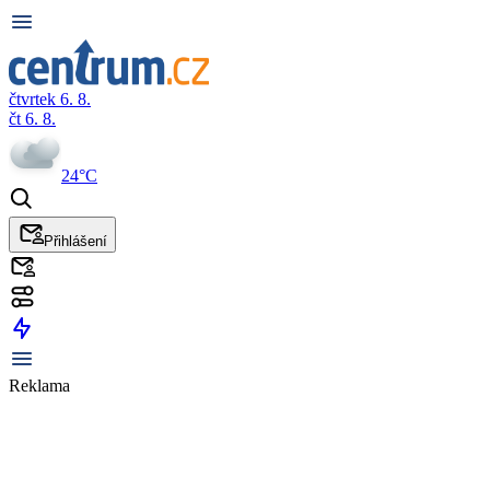
čtvrtek 6. 8.
čt 6. 8.
24°C
Přihlášení
Reklama