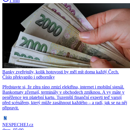
1 min
Banky zveřejnily, kolik hotovosti by měl mít doma každý Čech.
Číslo překvapilo i odborníky
Představte si, že zítra ráno zmizí elektřina, internet i mobilní signál.
Bankomaty zčernají, terminály v obchodech zmlknou. A vy máte v
peněžence jen platební kartu. Tuzemští finanční experti teď varují
před scénářem, který může zasáhnout každého – a radí, jak se na něj
připravit.
NESPECHEJ.cz
dnes, 05:00