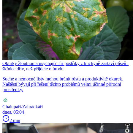
Okurky žloutnou a usychají? Tři postřiky z kuchyně zastaví plíseň i
škůdce dřív, než přijdete o úrodu
Suché a nemocné listy mohou bránit růstu a produktivitě okurek.
Naštěstí bývají při řešení těchto problémů velmi účinné přírodní
prostředky.
Chalupáři-Zahrádkáři
dnes, 05:04
2 min