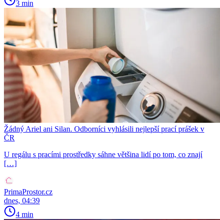
3 min
Žádný Ariel ani Silan. Odborníci vyhlásili nejlepší prací prášek v
ČR
U regálu s pracími prostředky sáhne většina lidí po tom, co znají
[…]
PrimaProstor.cz
dnes, 04:39
4 min