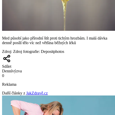
Med působí jako přírodní štít proti tichým hrozbám. I malá dávka
denně posílí tělo víc než většina běžných léků
Zdroj
:
Zdroj fotografie: Depositphotos
Sdílet
Denní
výzva
0
Reklama
Další články z
JakZdravě.cz