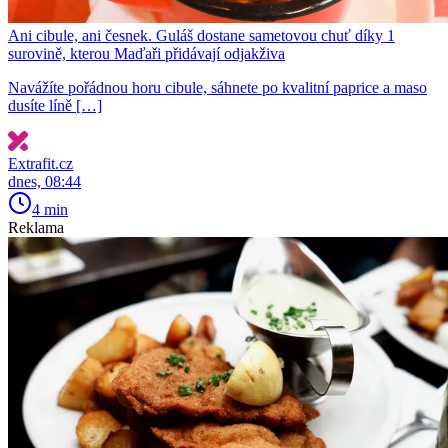
Ani cibule, ani česnek. Guláš dostane sametovou chuť díky 1
surovině, kterou Maďaři přidávají odjakživa
Navážíte pořádnou horu cibule, sáhnete po kvalitní paprice a maso
dusíte líně […]
Extrafit.cz
dnes, 08:44
4 min
Reklama