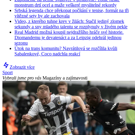
monstrum drtí ocel a maže veškeré myslitelné rekordy
Srbská legenda chce překopat počítání v tenise, formát na tři
vítězné sety by ale zachovala
Video, z kterého tuhne krev v žilách: Stačil jediný zlomek
sekundy a sny mladého talentu se rozplynuly v živém pekle
Real Madrid možná koupil nejdražšího hráče své historie.
Diomandemu je devatenáct a za Leipzig odehrál jedinou
sezonu
Útok na trans komunitu? Navrátilová se rozčílila kvůli
Sabalenkové, Coco nadchla reakcí
Zobrazit více
Sport
Vybrali jsme pro vás
Magazíny a zajímavosti