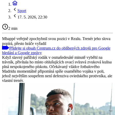
Sport
17. 5. 2026, 22:30
2 min
Mbappé veřejně zpochybnil svou pozici v Realu. Trenér jeho slova
popírá, přesto hráče vyřadil
Přidejte si obsah Centrum.cz do oblíbených zdrojů pro Google
hledání a Google zprávy
Když slavný pařížský rodák v osmašedesáté minutě vyběhl na
trávník, přivítala ho místo ohlušujících ovací svíravá zvuková kulisa
plná nespokojeného pískotu. Očekávaný vládce fotbalového
Madridu momentálně připomíná spíše osamělého vojáka v poli,
jehož největším soupeřem není defenziva oviedského protivníka, ale
vlastní trenér.