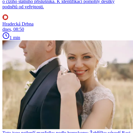
o cizího státního příslušníka. K identifikaci pomohly desítky
podnětů od veřejnosti.
Hradecká Drbna
dnes, 08:50
1 min
Toto jsou nejlepší manželky podle horoskopu: Žebříčku vévodí Raci