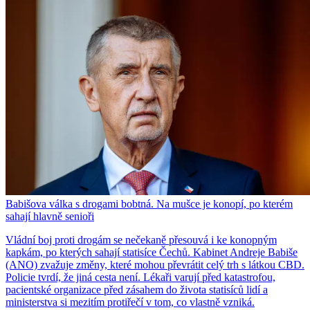
Babišova válka s drogami bobtná. Na mušce je konopí, po kterém
sahají hlavně senioři
Vládní boj proti drogám se nečekaně přesouvá i ke konopným
kapkám, po kterých sahají statisíce Čechů. Kabinet Andreje Babiše
(ANO) zvažuje změny, které mohou převrátit celý trh s látkou CBD.
Policie tvrdí, že jiná cesta není. Lékaři varují před katastrofou,
pacientské organizace před zásahem do života statisíců lidí a
ministerstva si mezitím protiřečí v tom, co vlastně vzniká.