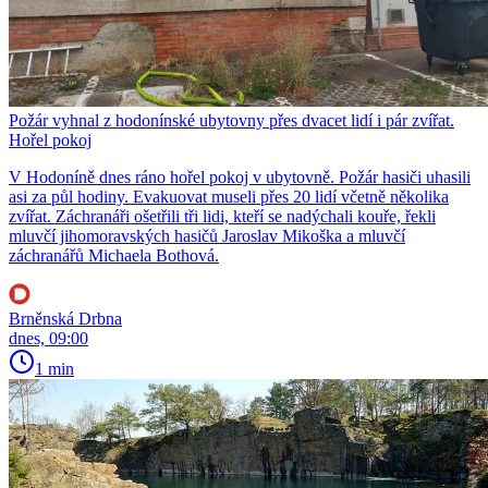
Požár vyhnal z hodonínské ubytovny přes dvacet lidí i pár zvířat.
Hořel pokoj
V Hodoníně dnes ráno hořel pokoj v ubytovně. Požár hasiči uhasili
asi za půl hodiny. Evakuovat museli přes 20 lidí včetně několika
zvířat. Záchranáři ošetřili tři lidi, kteří se nadýchali kouře, řekli
mluvčí jihomoravských hasičů Jaroslav Mikoška a mluvčí
záchranářů Michaela Bothová.
Brněnská Drbna
dnes, 09:00
1 min