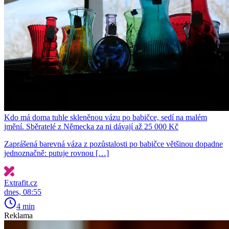
Kdo má doma tuhle skleněnou vázu po babičce, sedí na malém
jmění. Sběratelé z Německa za ni dávají až 25 000 Kč
Zaprášená barevná váza z pozůstalosti po babičce většinou dopadne
jednoznačně: putuje rovnou […]
Extrafit.cz
dnes, 08:55
4 min
Reklama