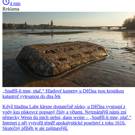
4 min
Reklama
„Spatříš-li mne, plač.“ Hladové kameny u Děčína jsou kronikou
katastrof vytesanou do dna řek
Když hladina Labe klesne dostatečně nízko, u Děčína vystoupí z
vody kus pískovce popsaný čísly a větami. Nejznámější nápis zní
německy Wenn du mich siehst, dann weine – „Spatříš-li mne, plač.“
Internet z něj vytvořil téměř apokalyptické poselství z roku 1616.
Skutečný příběh je ale zajímavější.