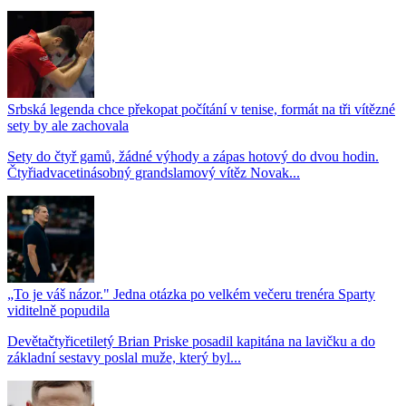
Srbská legenda chce překopat počítání v tenise, formát na tři vítězné
sety by ale zachovala
Sety do čtyř gamů, žádné výhody a zápas hotový do dvou hodin.
Čtyřiadvacetinásobný grandslamový vítěz Novak...
„To je váš názor." Jedna otázka po velkém večeru trenéra Sparty
viditelně popudila
Devětačtyřicetiletý Brian Priske posadil kapitána na lavičku a do
základní sestavy poslal muže, který byl...