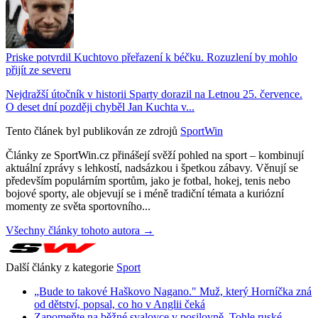
Priske potvrdil Kuchtovo přeřazení k béčku. Rozuzlení by mohlo
přijít ze severu
Nejdražší útočník v historii Sparty dorazil na Letnou 25. července.
O deset dní později chyběl Jan Kuchta v...
Tento článek byl publikován ze zdrojů
SportWin
Články ze SportWin.cz přinášejí svěží pohled na sport – kombinují
aktuální zprávy s lehkostí, nadsázkou i špetkou zábavy. Věnují se
především populárním sportům, jako je fotbal, hokej, tenis nebo
bojové sporty, ale objevují se i méně tradiční témata a kuriózní
momenty ze světa sportovního...
Všechny články tohoto autora →
Další články z kategorie
Sport
„Bude to takové Haškovo Nagano." Muž, který Horníčka zná
od dětství, popsal, co ho v Anglii čeká
Zapomeňte na běžné svalovce v posilovně. Tohle ruské