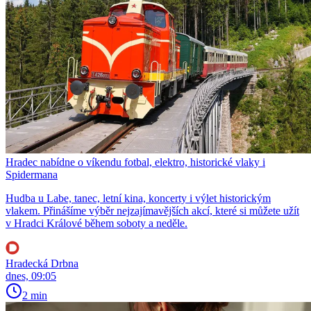
Hradec nabídne o víkendu fotbal, elektro, historické vlaky i
Spidermana
Hudba u Labe, tanec, letní kina, koncerty i výlet historickým
vlakem. Přinášíme výběr nejzajímavějších akcí, které si můžete užít
v Hradci Králové během soboty a neděle.
Hradecká Drbna
dnes, 09:05
2 min