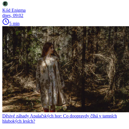
Kód Enigma
dnes, 09:02
5 min
Děsivé záhady Apalačských hor: Co doopravdy číhá v tamních
hlubokých lesích?