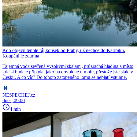
Kdo objevil tenhle ráj kousek od Prahy, už nechce do Karibiku.
Koupání je zdarma
Tajemná voda sevřená vysokými skalami, průzračná hladina a místo,
kde si budete připadat jako na dovolené u moře, přestože jste stále v
Česku. A co víc? Do tohoto zatopeného lomu se neplatí vstupné.
NESPECHEJ.cz
dnes, 09:00
4 min