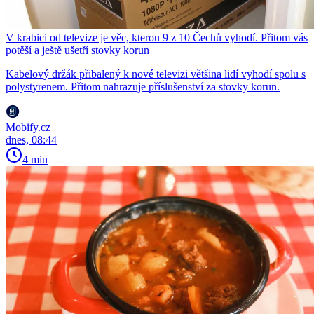
V krabici od televize je věc, kterou 9 z 10 Čechů vyhodí. Přitom vás
potěší a ještě ušetří stovky korun
Kabelový držák přibalený k nové televizi většina lidí vyhodí spolu s
polystyrenem. Přitom nahrazuje příslušenství za stovky korun.
Mobify.cz
dnes, 08:44
4 min