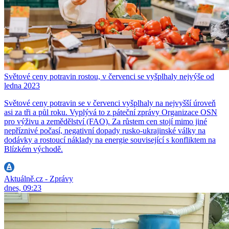
Světové ceny potravin rostou, v červenci se vyšplhaly nejvýše od
ledna 2023
Světové ceny potravin se v červenci vyšplhaly na nejvyšší úroveň
asi za tři a půl roku. Vyplývá to z páteční zprávy Organizace OSN
pro výživu a zemědělství (FAO). Za růstem cen stojí mimo jiné
nepříznivé počasí, negativní dopady rusko-ukrajinské války na
dodávky a rostoucí náklady na energie související s konfliktem na
Blízkém východě.
Aktuálně.cz - Zprávy
dnes, 09:23