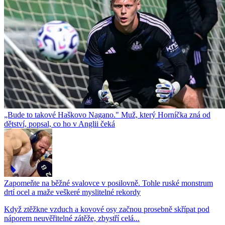
„Bude to takové Haškovo Nagano." Muž, který Horníčka zná od
dětství, popsal, co ho v Anglii čeká
Zapomeňte na běžné svalovce v posilovně. Tohle ruské monstrum
drtí ocel a maže veškeré myslitelné rekordy
Když ztěžkne vzduch a kovové osy začnou prosebně skřípat pod
náporem neuvěřitelné zátěže, zbystří celá...