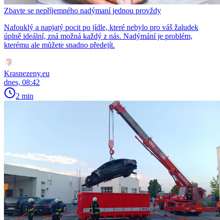
Zbavte se nepříjemného nadýmaní jednou provždy
Nafouklý a napjatý pocit po jídle, které nebylo pro váš žaludek
úplně ideální, zná možná každý z nás. Nadýmání je problém,
kterému ale můžete snadno předejít.
Krasnezeny.eu
dnes, 08:42
2 min