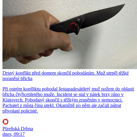
Drsný konflikt před domem skončil pobodáním. Muž utrpěl těžké
poranění břicha
Při ostrém konfliktu pobodal šestapadesátiletý muž nožem do oblasti
břicha čtyřicetiletého muže. Incident se stal v pátek brzy ráno v
Klatovech. Pobodaný skončil s těžkým zraněním v nemocnici.
Pachatel z místa činu utekl. Okamžitě po něm ale začali pátrat
přivolaní policisté.
Plzeňská Drbna
dnes, 09:17