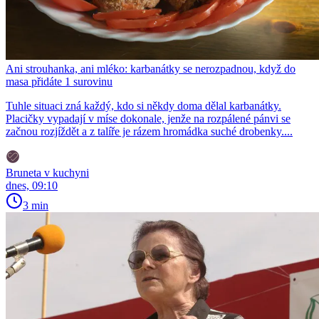
Ani strouhanka, ani mléko: karbanátky se nerozpadnou, když do
masa přidáte 1 surovinu
Tuhle situaci zná každý, kdo si někdy doma dělal karbanátky.
Placičky vypadají v míse dokonale, jenže na rozpálené pánvi se
začnou rozjíždět a z talíře je rázem hromádka suché drobenky....
Bruneta v kuchyni
dnes, 09:10
3 min