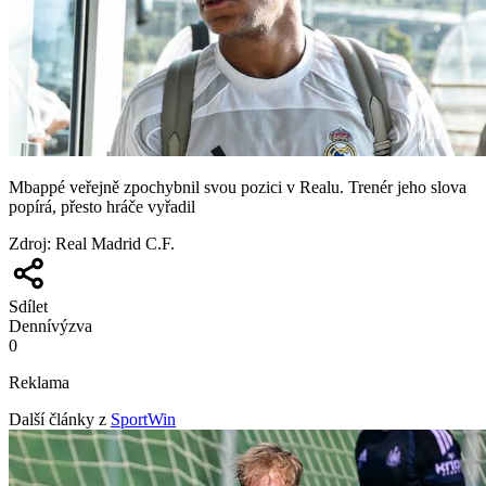
Mbappé veřejně zpochybnil svou pozici v Realu. Trenér jeho slova
popírá, přesto hráče vyřadil
Zdroj
:
Real Madrid C.F.
Sdílet
Denní
výzva
0
Reklama
Další články z
SportWin