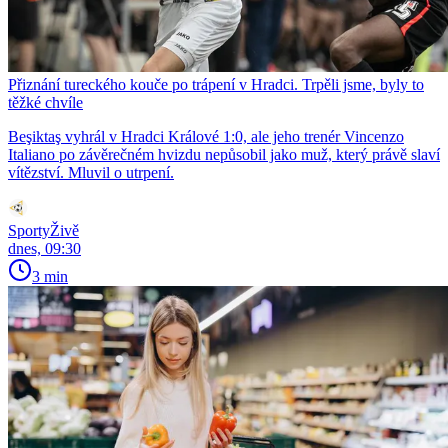
Přiznání tureckého kouče po trápení v Hradci. Trpěli jsme, byly to
těžké chvíle
Beşiktaş vyhrál v Hradci Králové 1:0, ale jeho trenér Vincenzo
Italiano po závěrečném hvizdu nepůsobil jako muž, který právě slaví
vítězství. Mluvil o utrpení.
SportyŽivě
dnes, 09:30
3 min