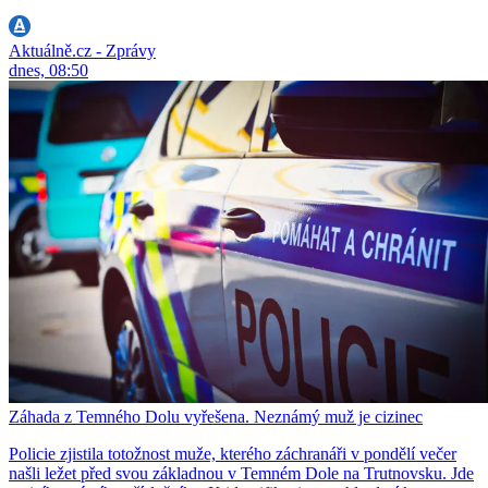
Aktuálně.cz - Zprávy
dnes, 08:50
Záhada z Temného Dolu vyřešena. Neznámý muž je cizinec
Policie zjistila totožnost muže, kterého záchranáři v pondělí večer
našli ležet před svou základnou v Temném Dole na Trutnovsku. Jde