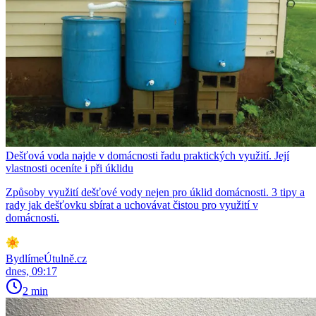
Dešťová voda najde v domácnosti řadu praktických využití. Její
vlastnosti oceníte i při úklidu
Způsoby využití dešťové vody nejen pro úklid domácnosti. 3 tipy a
rady jak dešťovku sbírat a uchovávat čistou pro využití v
domácnosti.
BydlímeÚtulně.cz
dnes, 09:17
2 min