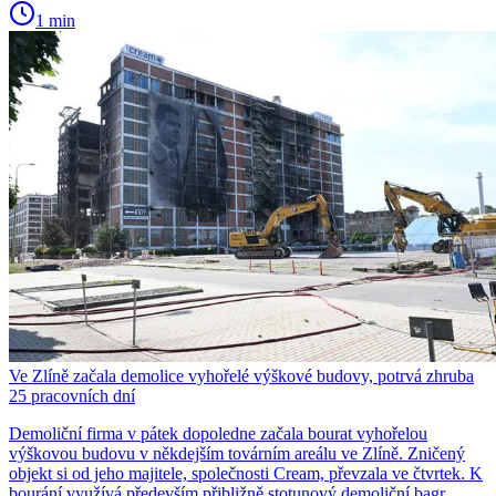
1 min
Ve Zlíně začala demolice vyhořelé výškové budovy, potrvá zhruba
25 pracovních dní
Demoliční firma v pátek dopoledne začala bourat vyhořelou
výškovou budovu v někdejším továrním areálu ve Zlíně. Zničený
objekt si od jeho majitele, společnosti Cream, převzala ve čtvrtek. K
bourání využívá především přibližně stotunový demoliční bagr.