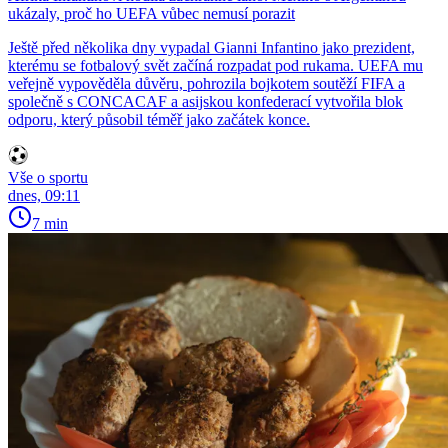
ukázaly, proč ho UEFA vůbec nemusí porazit
Ještě před několika dny vypadal Gianni Infantino jako prezident,
kterému se fotbalový svět začíná rozpadat pod rukama. UEFA mu
veřejně vypověděla důvěru, pohrozila bojkotem soutěží FIFA a
společně s CONCACAF a asijskou konfederací vytvořila blok
odporu, který působil téměř jako začátek konce.
Vše o sportu
dnes, 09:11
7 min