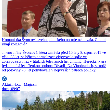
Komunistka Švorcová svého politického postoje nelitovala. Co o ní
říkají kolegové?
Jméno Jiřiny Švorcové, která zemřela před 15 lety 8. srpna 2011 ve
věku 83 let, se během normalizace objevovalo spíše ve
zpravodajství než v titulcích televizních her či filmů. Herečka, která
byla dlouhá léta členkou souboru Divadla Na Vinohradech, se totiž
od poloviny 70. let pohybovala v nejvyšších patrech politiky.
Aktuálně.cz - Magazín
dnes, 09:07