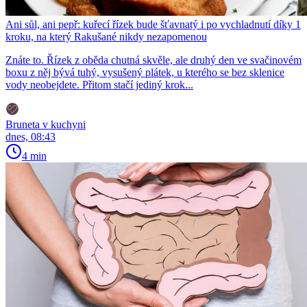
Ani sůl, ani pepř: kuřecí řízek bude šťavnatý i po vychladnutí díky 1
kroku, na který Rakušané nikdy nezapomenou
Znáte to. Řízek z oběda chutná skvěle, ale druhý den ve svačinovém
boxu z něj bývá tuhý, vysušený plátek, u kterého se bez sklenice
vody neobejdete. Přitom stačí jediný krok...
Bruneta v kuchyni
dnes, 08:43
4 min