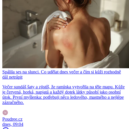
Spálila ses na slunci. Co udělat dnes večer a čím si kůži rozhodně
dál netrápit
Večer sundáš šaty a zjistíš, že ramínka vytvořila na těle mapu. Kůže
je červená, horká, napjatá a každý dotek látky působí jako osobní
útok. První myšlenka: potřebuji něco ledového, mastného a nejlépe
zázračného.
Poudree.cz
dnes, 09:04