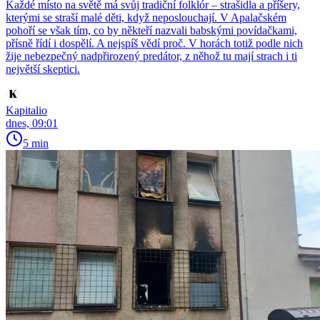
Každé místo na světě má svůj tradiční folklór – strašidla a příšery,
kterými se straší malé děti, když neposlouchají. V Apalačském
pohoří se však tím, co by někteří nazvali babskými povídačkami,
přísně řídí i dospělí. A nejspíš vědí proč. V horách totiž podle nich
žije nebezpečný nadpřirozený predátor, z něhož tu mají strach i ti
největší skeptici.
Kapitalio
dnes, 09:01
5 min