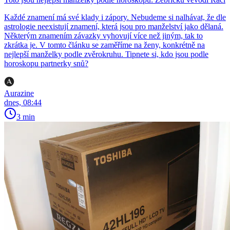
Každé znamení má své klady i zápory. Nebudeme si nalhávat, že dle
astrologie neexistují znamení, která jsou pro manželství jako dělaná.
Některým znamením závazky vyhovují více než jiným, tak to
zkrátka je. V tomto článku se zaměříme na ženy, konkrétně na
nejlepší manželky podle zvěrokruhu. Tipnete si, kdo jsou podle
horoskopu partnerky snů?
Aurazine
dnes, 08:44
3 min