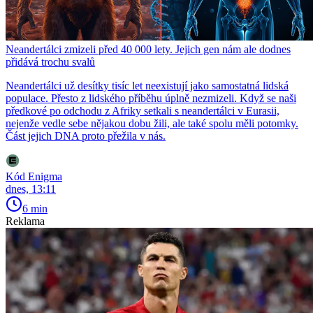
Neandertálci zmizeli před 40 000 lety. Jejich gen nám ale dodnes
přidává trochu svalů
Neandertálci už desítky tisíc let neexistují jako samostatná lidská
populace. Přesto z lidského příběhu úplně nezmizeli. Když se naši
předkové po odchodu z Afriky setkali s neandertálci v Eurasii,
nejenže vedle sebe nějakou dobu žili, ale také spolu měli potomky.
Část jejich DNA proto přežila v nás.
Kód Enigma
dnes, 13:11
6 min
Reklama