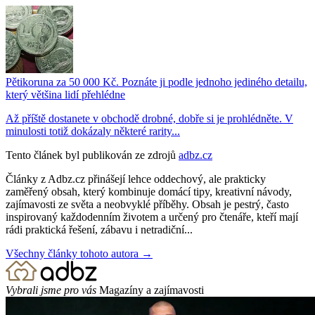
Pětikoruna za 50 000 Kč. Poznáte ji podle jednoho jediného detailu,
který většina lidí přehlédne
Až příště dostanete v obchodě drobné, dobře si je prohlédněte. V
minulosti totiž dokázaly některé rarity...
Tento článek byl publikován ze zdrojů
adbz.cz
Články z Adbz.cz přinášejí lehce oddechový, ale prakticky
zaměřený obsah, který kombinuje domácí tipy, kreativní návody,
zajímavosti ze světa a neobvyklé příběhy. Obsah je pestrý, často
inspirovaný každodenním životem a určený pro čtenáře, kteří mají
rádi praktická řešení, zábavu i netradiční...
Všechny články tohoto autora →
Vybrali jsme pro vás
Magazíny a zajímavosti