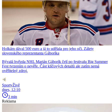
Holkám dával 500 euro a já to udělala pro jeho oči. Zálety
slovenského reprezentanta Gáboríka
Bývalá hvězda NHL Marián Gáborík čelí po festivalu Big Summer
Fest tvrzením o nevěře. Část klíčových detailů ale zatím nemá
ověřitelný zdroj.
SportyŽivě
dnes, 12:10
3 min
Reklama