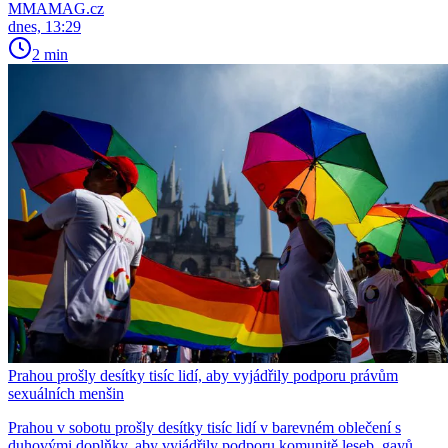
MMAMAG.cz
dnes, 13:29
2 min
Prahou prošly desítky tisíc lidí, aby vyjádřily podporu právům
sexuálních menšin
Prahou v sobotu prošly desítky tisíc lidí v barevném oblečení s
duhovými doplňky, aby vyjádřily podporu komunitě leseb, gayů,