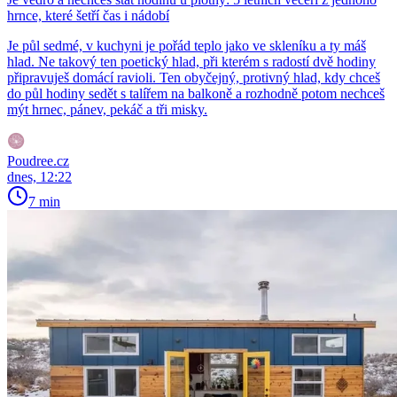
hrnce, které šetří čas i nádobí
Je půl sedmé, v kuchyni je pořád teplo jako ve skleníku a ty máš
hlad. Ne takový ten poetický hlad, při kterém s radostí dvě hodiny
připravuješ domácí ravioli. Ten obyčejný, protivný hlad, kdy chceš
do půl hodiny sedět s talířem na balkoně a rozhodně potom nechceš
mýt hrnec, pánev, pekáč a tři misky.
Poudree.cz
dnes, 12:22
7 min