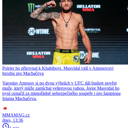
Poirier ho přirovnal k Khabibovi. Masvidal vidí v Amosovovi
hrozbu pro Machačeva
Yaroslav Amosov si po dvou výhrách v UFC dál buduje pověst
muže, který může zamíchat velterovou vahou. Jorge Masvidal ho
nyní označil za mimořádně nebezpečného soupeře i pro šampiona
Islama Machačeva.
MMAMAG.cz
dnes, 13:36