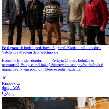
Po 6 gramech budete potřebovat 6 gramů. Karikaturní komedie s
Vetchým a Mádlem dělá všechno zle
Komedie jsou sice dominantním českým žánrem, bohužel to
neznamená, že by se měl každý žánrový kousek povést. Snímek 6
gramů patří k těm počinům, které se příliš nezdařily.
Kinobox.cz
dnes, 13:05
3 min