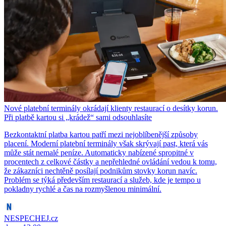
Nové platební terminály okrádají klienty restaurací o desítky korun.
Při platbě kartou si „krádež“ sami odsouhlasíte
Bezkontaktní platba kartou patří mezi nejoblíbenější způsoby
placení. Moderní platební terminály však skrývají past, která vás
může stát nemalé peníze. Automaticky nabízené spropitné v
procentech z celkové částky a nepřehledné ovládání vedou k tomu,
že zákazníci nechtěně posílají podnikům stovky korun navíc.
Problém se týká především restaurací a služeb, kde je tempo u
pokladny rychlé a čas na rozmyšlenou minimální.
NESPECHEJ.cz