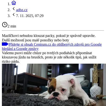
adbz.cz
7. 11. 2025, 07:29
2 min
Mazlíčkovi nebudou klouzat packy, pokud je správně upravíte.
Další možností jsou malé ponožky nebo boty
Přidejte si obsah Centrum.cz do oblíbených zdrojů pro Google
hledání a Google zprávy
Vašemu psovi může chůze po tvrdých podlahách připomínat
klouzavou jízdu na bruslích, proto je zde několik tipů, jak snížit
riziko pádu.