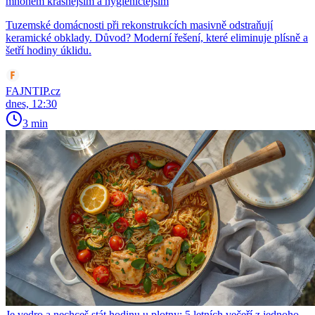
mnohem krásnějším a hygieničtějším
Tuzemské domácnosti při rekonstrukcích masivně odstraňují
keramické obklady. Důvod? Moderní řešení, které eliminuje plísně a
šetří hodiny úklidu.
FAJNTIP.cz
dnes, 12:30
3 min
Je vedro a nechceš stát hodinu u plotny: 5 letních večeří z jednoho