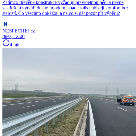
Zatímco dřevěné konstrukce vyžadují pravidelnou péči a pevné
zastřešení vytváří dusno, moderní shade sails nabízejí komfort bez
starostí. Co všechno dokážou a na co si dát pozor při výběru?
NESPECHEJ.cz
dnes, 12:00
4 min