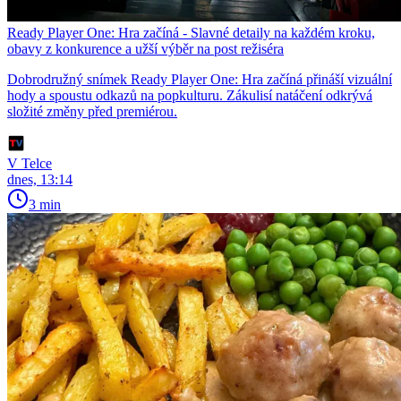
Ready Player One: Hra začíná - Slavné detaily na každém kroku,
obavy z konkurence a užší výběr na post režiséra
Dobrodružný snímek Ready Player One: Hra začíná přináší vizuální
hody a spoustu odkazů na popkulturu. Zákulisí natáčení odkrývá
složité změny před premiérou.
V Telce
dnes, 13:14
3 min