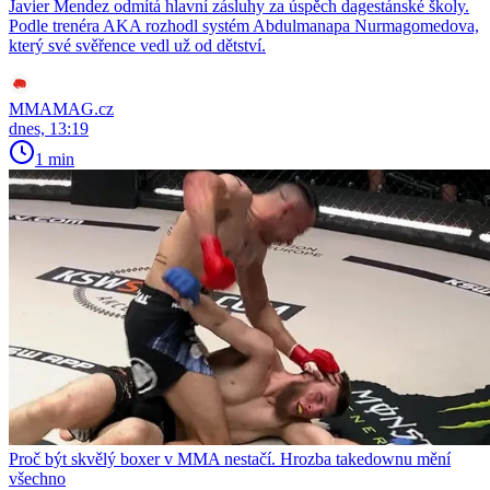
Javier Mendez odmítá hlavní zásluhy za úspěch dagestánské školy.
Podle trenéra AKA rozhodl systém Abdulmanapa Nurmagomedova,
který své svěřence vedl už od dětství.
MMAMAG.cz
dnes, 13:19
1 min
Proč být skvělý boxer v MMA nestačí. Hrozba takedownu mění
všechno