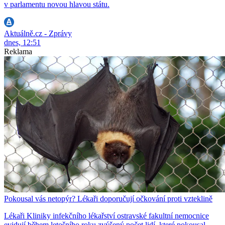
v parlamentu novou hlavou státu.
Aktuálně.cz - Zprávy
dnes, 12:51
Reklama
Pokousal vás netopýr? Lékaři doporučují očkování proti vzteklině
Lékaři Kliniky infekčního lékařství ostravské fakultní nemocnice
evidují během letošního roku zvýšený počet lidí, které pokousal