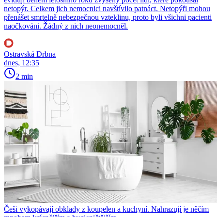
netopýr. Celkem jich nemocnici navštívilo patnáct. Netopýři mohou
přenášet smrtelně nebezpečnou vzteklinu, proto byli všichni pacienti
naočkováni. Žádný z nich neonemocněl.
Ostravská Drbna
dnes, 12:35
2 min
Češi vykopávají obklady z koupelen a kuchyní. Nahrazují je něčím