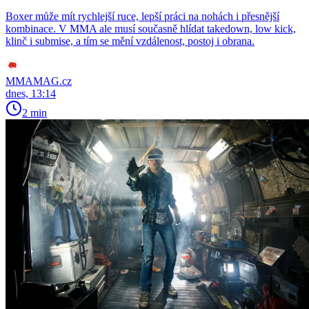
Boxer může mít rychlejší ruce, lepší práci na nohách i přesnější
kombinace. V MMA ale musí současně hlídat takedown, low kick,
klinč i submise, a tím se mění vzdálenost, postoj i obrana.
MMAMAG.cz
dnes, 13:14
2 min