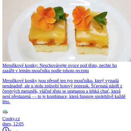
Meruňkové kostky: Neschovávejte ovoce pod těsto, nechte ho
zazářit v letním moučníku podle tohoto receptu
Meruňkové kostky jsou přesně ten typ moučníku, který vypadá
nenápadně, ale u stolu způsobí hotový poprask. Šťavnatá náplň z
čerstvých meruněk, vláčné těsto se smetanou a lehká chuť, která
není přeslazená — to je kombinace, která funguje spolehlivě každé
léto.
Cooky.cz
dnes, 12:05