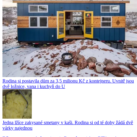
Rodina si postavila dům za 3,5 milionu Kč z kontejneru. Uvnitř jsou
dvě ložnice, vana i kuchyň do U
Jedna lžíce zakysané smetany v kaši. Rodina si od té doby žádá dvě
várky najednou