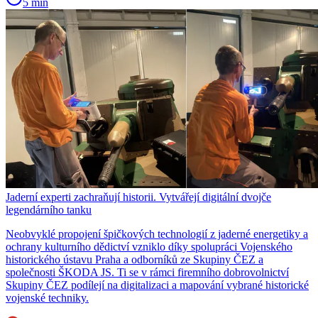
5 min
Jaderní experti zachraňují historii. Vytvářejí digitální dvojče
legendárního tanku
Neobvyklé propojení špičkových technologií z jaderné energetiky a
ochrany kulturního dědictví vzniklo díky spolupráci Vojenského
historického ústavu Praha a odborníků ze Skupiny ČEZ a
společnosti ŠKODA JS. Ti se v rámci firemního dobrovolnictví
Skupiny ČEZ podílejí na digitalizaci a mapování vybrané historické
vojenské techniky.