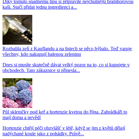
Díky tomuto snadnému tipu si připravíte nejchutnější bramborovou
kaši. Stačí přidat jednu ingredienci a...
Rozbalila zelí z Kauflandu a na listech se něco hýbalo. Teď varuje
všechny, kdo nakupují balenou zeleninu
Dnes si musíte skutečně dávat velký pozor na to, co si kupujete v
obchodech. Tato zákaznice si přinesla...
Půl skleničky pod keř a hortenzie kvetou do října. Zahrádkáři to
mají doma a nevědí
Hortenzie chtějí péči obzvlášť v létě, když se jim z květů dělají
nadýchané koule jako z pohádky. Právě...