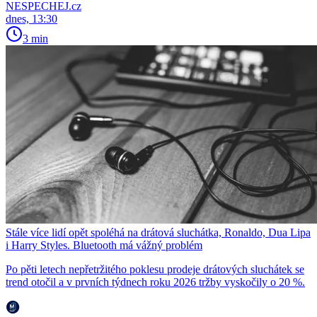
NESPECHEJ.cz
dnes, 13:30
3 min
Stále více lidí opět spoléhá na drátová sluchátka, Ronaldo, Dua Lipa
i Harry Styles. Bluetooth má vážný problém
Po pěti letech nepřetržitého poklesu prodeje drátových sluchátek se
trend otočil a v prvních týdnech roku 2026 tržby vyskočily o 20 %.