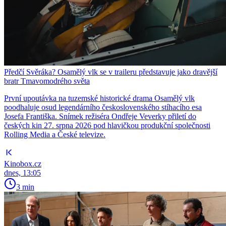
Předčí Svěráka? Osamělý vlk se v traileru představuje jako dravější
bratr Tmavomodrého světa
První upoutávka na tuzemské historické drama Osamělý vlk
poodhaluje osud legendárního československého stíhacího esa
Josefa Františka. Snímek režiséra Ondřeje Veverky přiletí do
českých kin 27. srpna 2026 pod hlavičkou produkční společnosti
Rolling Media a České televize.
Kinobox.cz
dnes, 13:05
3 min