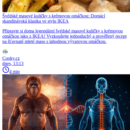
Švédské masové kuličky s krémovou omáčkou: Domácí
skandinávská klasika ve stylu IKEA
Připravte si doma legendární švédské masové kuličky s krémovou
omáčkou jako z IKEA! Vyzkoušejte jednoduchý a prověřený recept
na šťavnaté mleté maso s lahodnou vývarovou omáčkou.
Cooky.cz
dnes, 13:13
4 min