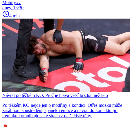
Mobify.cz
dnes, 13:30
4 min
Návrat po těžkém KO. Proč je hlava větší brzdou než tělo
Po těžkém KO nejde jen o modřiny a kondici. Otřes mozku může
zasáhnout soustředění, spánek i emoce a návrat do kontaktu při
tréninku komplikuje také strach z další čisté rány.