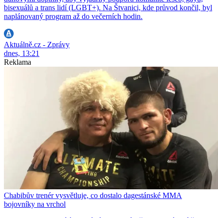
bisexuálů a trans lidí (LGBT+). Na Štvanici, kde průvod končil, byl
naplánovaný program až do večerních hodin.
Aktuálně.cz - Zprávy
dnes, 13:21
Reklama
Chabibův trenér vysvětluje, co dostalo dagestánské MMA
bojovníky na vrchol