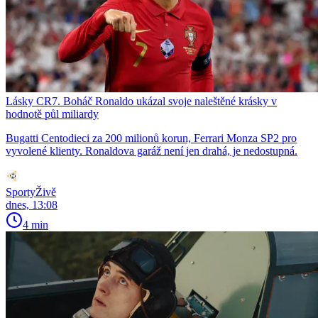
Lásky CR7. Boháč Ronaldo ukázal svoje naleštěné krásky v
hodnotě půl miliardy
Bugatti Centodieci za 200 milionů korun, Ferrari Monza SP2 pro
vyvolené klienty. Ronaldova garáž není jen drahá, je nedostupná.
SportyŽivě
dnes, 13:08
4 min