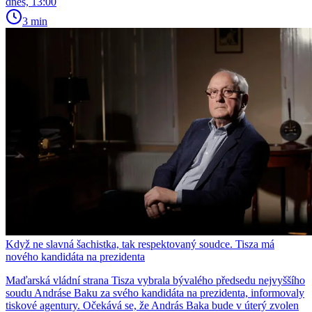
dnes, 13:00
3 min
Když ne slavná šachistka, tak respektovaný soudce. Tisza má
nového kandidáta na prezidenta
Maďarská vládní strana Tisza vybrala bývalého předsedu nejvyššího
soudu Andráse Baku za svého kandidáta na prezidenta, informovaly
tiskové agentury. Očekává se, že András Baka bude v úterý zvolen