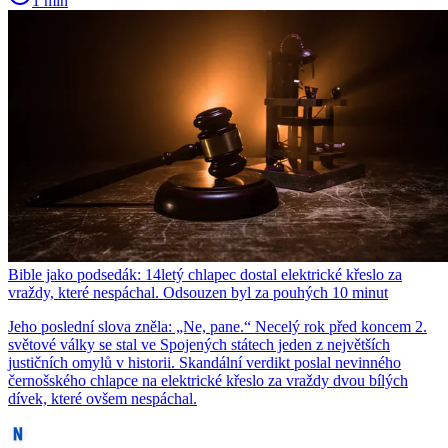
1 min
Bible jako podsedák: 14letý chlapec dostal elektrické křeslo za
vraždy, které nespáchal. Odsouzen byl za pouhých 10 minut
Jeho poslední slova zněla: „Ne, pane.“ Necelý rok před koncem 2.
světové války se stal ve Spojených státech jeden z největších
justičních omylů v historii. Skandální verdikt poslal nevinného
černošského chlapce na elektrické křeslo za vraždy dvou bílých
dívek, které ovšem nespáchal.