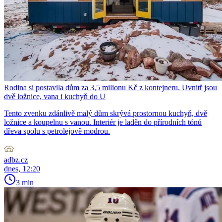
Rodina si postavila dům za 3,5 milionu Kč z kontejneru. Uvnitř jsou
dvě ložnice, vana i kuchyň do U
Tento zvenku zdánlivě malý dům skrývá prostornou kuchyň, dvě
ložnice a koupelnu s vanou. Interiér je laděn do přírodních tónů
dřeva spolu s petrolejově modrou.
adbz.cz
dnes, 12:20
3 min