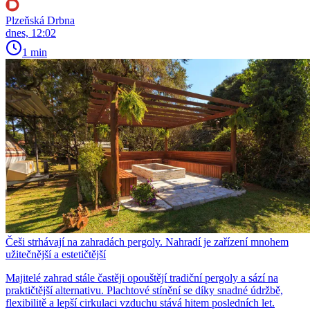
Plzeňská Drbna
dnes, 12:02
1 min
Češi strhávají na zahradách pergoly. Nahradí je zařízení mnohem
užitečnější a estetičtější
Majitelé zahrad stále častěji opouštějí tradiční pergoly a sází na
praktičtější alternativu. Plachtové stínění se díky snadné údržbě,
flexibilitě a lepší cirkulaci vzduchu stává hitem posledních let.