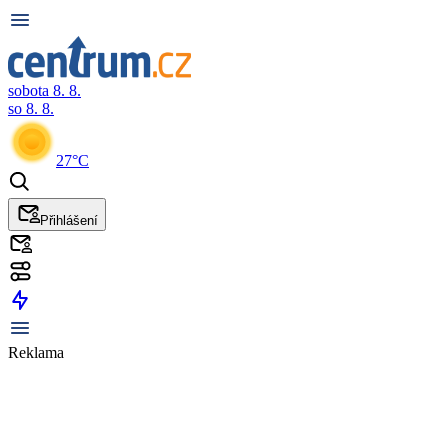
sobota 8. 8.
so 8. 8.
27°C
Přihlášení
Reklama