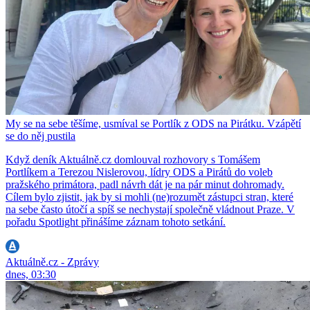
My se na sebe těšíme, usmíval se Portlík z ODS na Pirátku. Vzápětí
se do něj pustila
Když deník Aktuálně.cz domlouval rozhovory s Tomášem
Portlíkem a Terezou Nislerovou, lídry ODS a Pirátů do voleb
pražského primátora, padl návrh dát je na pár minut dohromady.
Cílem bylo zjistit, jak by si mohli (ne)rozumět zástupci stran, které
na sebe často útočí a spíš se nechystají společně vládnout Praze. V
pořadu Spotlight přinášíme záznam tohoto setkání.
Aktuálně.cz - Zprávy
dnes, 03:30