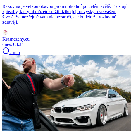
Rakovina je velkou obavou pro mnoho lidí po celém světě. Existují
způsoby, kterými můžete snížit riziko jejího výskytu ve vašem
životě. Samozřejmě vám nic nezaručí, ale budete žít rozhodně
zdravěji.
Krasnezeny.eu
dnes, 03:34
2 min