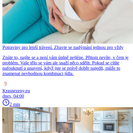
Potraviny pro lepší trávení. Zbavte se nadýmání jednou pro vždy
Znáte to, najíte se a není vám úplně nejlépe. Přitom nevíte, v čem je
problém. Vaše tělo se vám ale snaží něco sdělit. Pokud se cítíte
nafouknutí a unavení, když jste se právě dobře najedli, může to
znamenat nevhodnou kombinaci jídla.
Krasnezeny.eu
dnes, 04:00
2 min