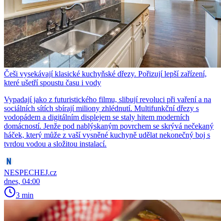
Češi vysekávají klasické kuchyňské dřezy. Pořizují lepší zařízení,
které ušetří spoustu času i vody
Vypadají jako z futuristického filmu, slibují revoluci při vaření a na
sociálních sítích sbírají miliony zhlédnutí. Multifunkční dřezy s
vodopádem a digitálním displejem se staly hitem moderních
domácností. Jenže pod nablýskaným povrchem se skrývá nečekaný
háček, který může z vaší vysněné kuchyně udělat nekonečný boj s
tvrdou vodou a složitou instalací.
NESPECHEJ.cz
dnes, 04:00
3 min