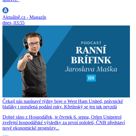
Aktuálně.cz - Magazín
dnes, 03:55
Čekají nás napínavé týdny boje o West Ham United, právnické
blafáky i porušená podání ruky. Křetínský se jen tak nevzdá
Dobré ráno z Hospodářek, je čtvrtek 6. srpna, Orlen Unipetrol
zveřejní hospodářské výsledky za první pololetí, ČNB představí
nové ekonomické prognózy...