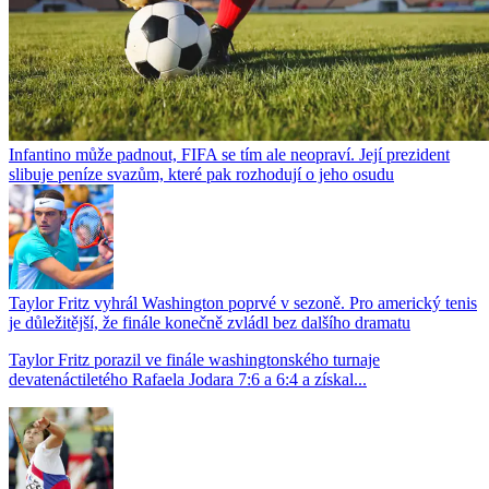
Infantino může padnout, FIFA se tím ale neopraví. Její prezident
slibuje peníze svazům, které pak rozhodují o jeho osudu
Taylor Fritz vyhrál Washington poprvé v sezoně. Pro americký tenis
je důležitější, že finále konečně zvládl bez dalšího dramatu
Taylor Fritz porazil ve finále washingtonského turnaje
devatenáctiletého Rafaela Jodara 7:6 a 6:4 a získal...