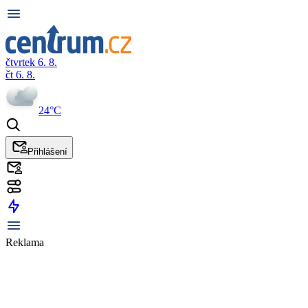
čtvrtek 6. 8.
čt 6. 8.
24°C
Přihlášení
Reklama