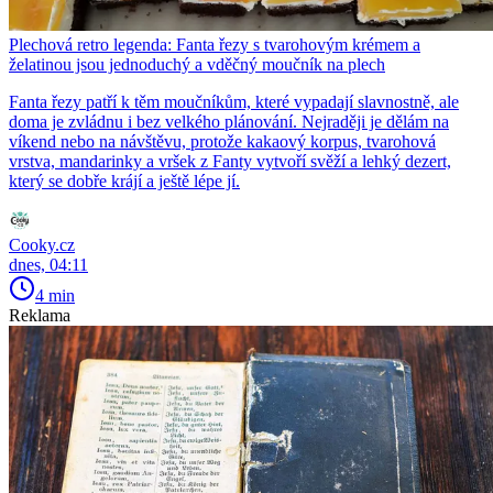
Plechová retro legenda: Fanta řezy s tvarohovým krémem a
želatinou jsou jednoduchý a vděčný moučník na plech
Fanta řezy patří k těm moučníkům, které vypadají slavnostně, ale
doma je zvládnu i bez velkého plánování. Nejraději je dělám na
víkend nebo na návštěvu, protože kakaový korpus, tvarohová
vrstva, mandarinky a vršek z Fanty vytvoří svěží a lehký dezert,
který se dobře krájí a ještě lépe jí.
Cooky.cz
dnes, 04:11
4 min
Reklama