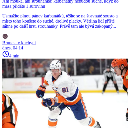
Ani mouka, ani strouhanka: karbanátky nebudou suché, když do
masa přidáte 1 surovinu
Usmažíte plnou pánev karbanátků, těšíte se na šťavnaté sousto a
místo toho koušete do suché, drolivé placky. Většina lidí příště
sáhne po další hrsti strouhanky. Právě tam ale bývá zakopaný...
Bruneta v kuchyni
dnes, 04:14
4 min