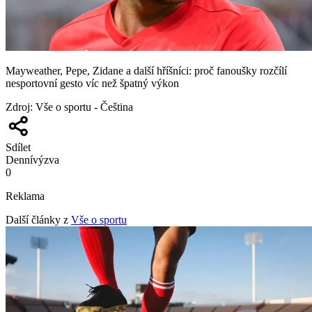
Mayweather, Pepe, Zidane a další hříšníci: proč fanoušky rozčílí
nesportovní gesto víc než špatný výkon
Zdroj
:
Vše o sportu - Čeština
Sdílet
Denní
výzva
0
Reklama
Další články z
Vše o sportu