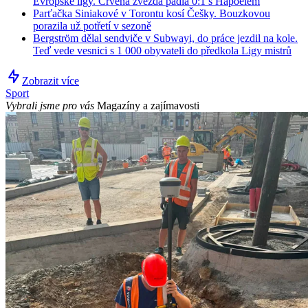
Evropské ligy. Crvena zvezda padla 0:1 s Hapoelem
Parťačka Siniakové v Torontu kosí Češky. Bouzkovou
porazila už potřetí v sezoně
Bergström dělal sendviče v Subwayi, do práce jezdil na kole.
Teď vede vesnici s 1 000 obyvateli do předkola Ligy mistrů
Zobrazit více
Sport
Vybrali jsme pro vás
Magazíny a zajímavosti