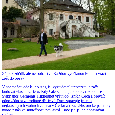
Zámek zdědil, ale ne bohatství. Každou vydělanou korunu vrací
zpět do oprav
V sedmnácti odešel do Anglie, vystudoval univerzitu a začal
budovat vlastní kariéru. Když ale zemřel jeho otec, rozhodl se
Stephanos Germenis-Hildprandt vrátit do jižních Čech a převzít
odpovědnost za rodinné dědictví. Dnes spravuje jeden z
nejkrásnějších vodních zámků v Česku a říká: „Historické památky
nikdo z nás ve skutečnosti nevlastní. Jsme jen jejich dočasnými
správci.“