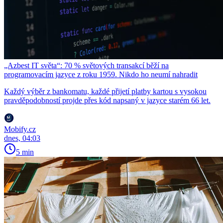
„Azbest IT světa“: 70 % světových transakcí běží na
programovacím jazyce z roku 1959. Nikdo ho neumí nahradit
Každý výběr z bankomatu, každé přijetí platby kartou s vysokou
pravděpodobností projde přes kód napsaný v jazyce starém 66 let.
Mobify.cz
dnes, 04:03
5 min