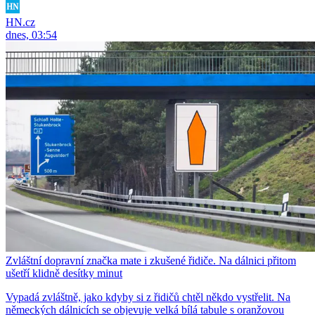
HN.cz
dnes, 03:54
Zvláštní dopravní značka mate i zkušené řidiče. Na dálnici přitom
ušetří klidně desítky minut
Vypadá zvláštně, jako kdyby si z řidičů chtěl někdo vystřelit. Na
německých dálnicích se objevuje velká bílá tabule s oranžovou