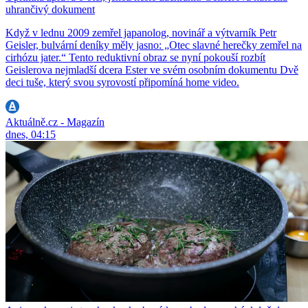
uhrančivý dokument
Když v lednu 2009 zemřel japanolog, novinář a výtvarník Petr
Geisler, bulvární deníky měly jasno: „Otec slavné herečky zemřel na
cirhózu jater.“ Tento reduktivní obraz se nyní pokouší rozbít
Geislerova nejmladší dcera Ester ve svém osobním dokumentu Dvě
deci tuše, který svou syrovostí připomíná home video.
Aktuálně.cz - Magazín
dnes, 04:15