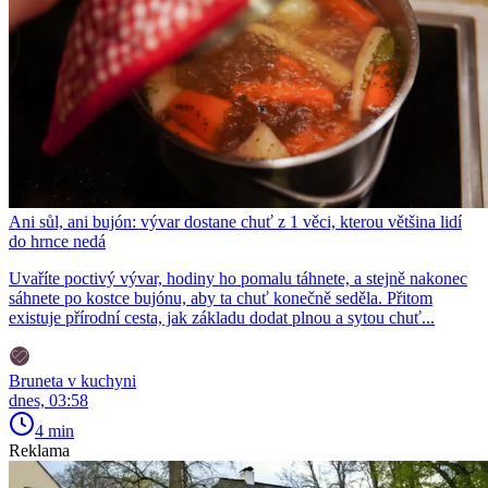
Ani sůl, ani bujón: vývar dostane chuť z 1 věci, kterou většina lidí
do hrnce nedá
Uvaříte poctivý vývar, hodiny ho pomalu táhnete, a stejně nakonec
sáhnete po kostce bujónu, aby ta chuť konečně seděla. Přitom
existuje přírodní cesta, jak základu dodat plnou a sytou chuť...
Bruneta v kuchyni
dnes, 03:58
4 min
Reklama