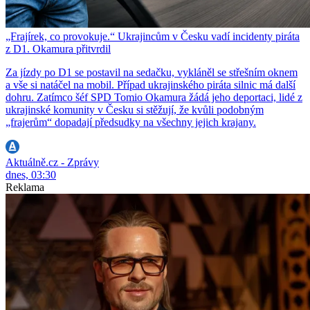
„Frajírek, co provokuje.“ Ukrajincům v Česku vadí incidenty piráta
z D1. Okamura přitvrdil
Za jízdy po D1 se postavil na sedačku, vykláněl se střešním oknem
a vše si natáčel na mobil. Případ ukrajinského piráta silnic má další
dohru. Zatímco šéf SPD Tomio Okamura žádá jeho deportaci, lidé z
ukrajinské komunity v Česku si stěžují, že kvůli podobným
„frajerům“ dopadají předsudky na všechny jejich krajany.
Aktuálně.cz - Zprávy
dnes, 03:30
Reklama