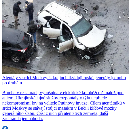
Atentáty v srdci Moskvy. Ukrajinci likvidují ruské generály jednoho
po druhém
Bomba v restauraci, výbušnina v elektrické koloběžce či nálož pod
autem. Ukrajinské tajné služby rozpoutaly v týlu nepřítele
nekompromisní lov na velitele Putinovy invaze. Cílem atentátníků v
srdci Moskvy se stávají strůjci masakru v Buči i klíčové mozky
generálního štábu. Část z nich při atentátech zemřela, další
zachránila jen náhoda.