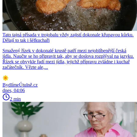
Tato tajná přísada v trojobalu vždy zajistí dokonale křupavou kůrku.
Dělají to tak i šéfkuchaři
Smažený řízek v dokonalé krustě patří mezi nejoblíbenější česká
jídla. Naučte se ho připravit tak, aby se doslova rozplýval na jazyku.
Řízek se obvykle řadí mezi jídla, jejichž přípravu zvládne i kuchař
začátečník. Vězte ale,...
BydlímeÚtulně.cz
dnes, 04:06
2 min