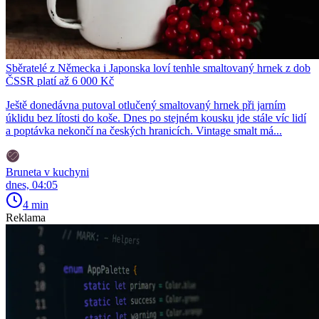
Sběratelé z Německa i Japonska loví tenhle smaltovaný hrnek z dob
ČSSR platí až 6 000 Kč
Ještě donedávna putoval otlučený smaltovaný hrnek při jarním
úklidu bez lítosti do koše. Dnes po stejném kousku jde stále víc lidí
a poptávka nekončí na českých hranicích. Vintage smalt má...
Bruneta v kuchyni
dnes, 04:05
4 min
Reklama