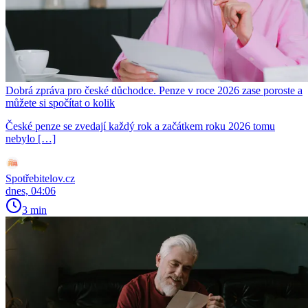
Dobrá zpráva pro české důchodce. Penze v roce 2026 zase poroste a
můžete si spočítat o kolik
České penze se zvedají každý rok a začátkem roku 2026 tomu
nebylo […]
Spotřebitelov.cz
dnes, 04:06
3 min