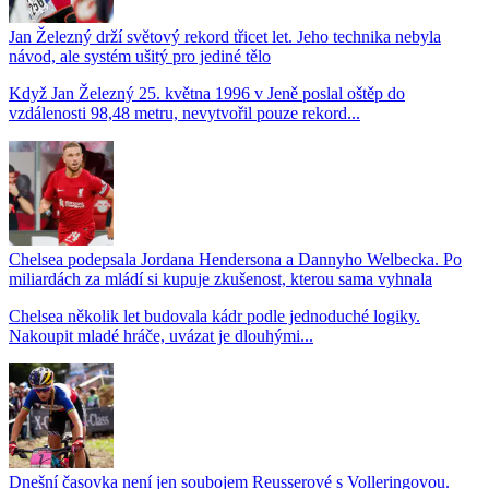
Jan Železný drží světový rekord třicet let. Jeho technika nebyla
návod, ale systém ušitý pro jediné tělo
Když Jan Železný 25. května 1996 v Jeně poslal oštěp do
vzdálenosti 98,48 metru, nevytvořil pouze rekord...
Chelsea podepsala Jordana Hendersona a Dannyho Welbecka. Po
miliardách za mládí si kupuje zkušenost, kterou sama vyhnala
Chelsea několik let budovala kádr podle jednoduché logiky.
Nakoupit mladé hráče, uvázat je dlouhými...
Dnešní časovka není jen soubojem Reusserové s Volleringovou.