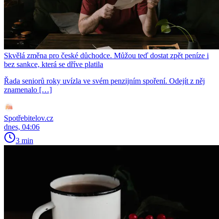
Skvělá změna pro české důchodce. Můžou teď dostat zpět peníze i
bez sankce, která se dříve platila
Řada seniorů roky uvízla ve svém penzijním spoření. Odejít z něj
znamenalo […]
Spotřebitelov.cz
dnes, 04:06
3 min