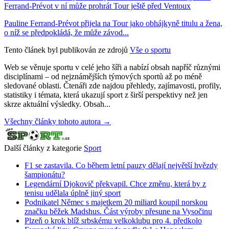
Ferrand-Prévot v ní může prohrát Tour ještě před Ventoux
Pauline Ferrand-Prévot přijela na Tour jako obhájkyně titulu a žena,
o níž se předpokládá, že může závod...
Tento článek byl publikován ze zdrojů
Vše o sportu
Web se věnuje sportu v celé jeho šíři a nabízí obsah napříč různými
disciplínami – od nejznámějších týmových sportů až po méně
sledované oblasti. Čtenáři zde najdou přehledy, zajímavosti, profily,
statistiky i témata, která ukazují sport z širší perspektivy než jen
skrze aktuální výsledky. Obsah...
Všechny články tohoto autora →
Další články z kategorie
Sport
F1 se zastavila. Co během letní pauzy dělají největší hvězdy
šampionátu?
Legendární Djokovič překvapil. Chce změnu, která by z
tenisu udělala úplně jiný sport
Podnikatel Němec s majetkem 20 miliard koupil norskou
značku běžek Madshus. Část výroby přesune na Vysočinu
Plzeň o krok blíž srbskému velkoklubu pro 4. předkolo