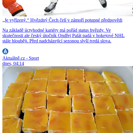
„Je vyřízený.“ Hvězdný Čech čelí v zámoří potupné předpovědi
Na základě úctyhodné kariéry má pořád status hvězdy. Ve
skutečnosti ale český útočník Ondřej Palát padá v hokejové NHL
stále hlouběji. Před nadcházející sezonou slyší tvrdá slova.
Aktuálně.cz - Sport
dnes, 04:14