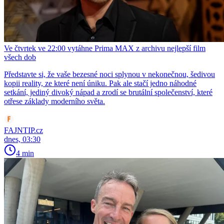
Ve čtvrtek ve 22:00 vytáhne Prima MAX z archivu nejlepší film
všech dob
Představte si, že vaše bezesné noci splynou v nekonečnou, šedivou
kopii reality, ze které není úniku. Pak ale stačí jedno náhodné
setkání, jediný divoký nápad a zrodí se brutální společenství, které
otřese základy moderního světa.
FAJNTIP.cz
dnes, 03:30
4 min