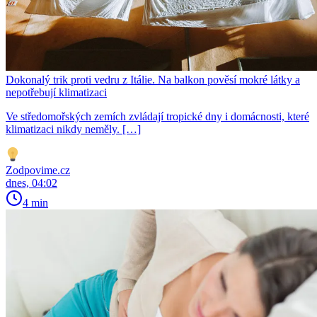
Dokonalý trik proti vedru z Itálie. Na balkon pověsí mokré látky a
nepotřebují klimatizaci
Ve středomořských zemích zvládají tropické dny i domácnosti, které
klimatizaci nikdy neměly. […]
Zodpovime.cz
dnes, 04:02
4 min