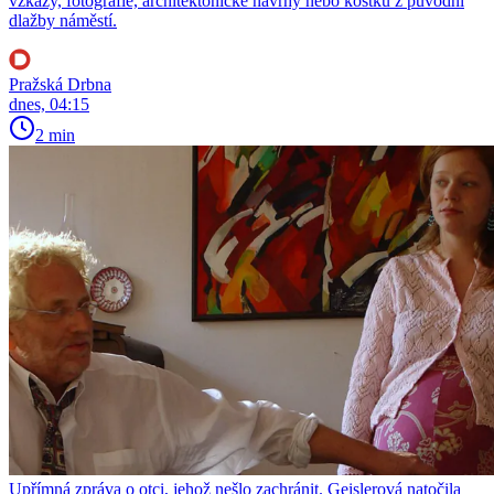
vzkazy, fotografie, architektonické návrhy nebo kostku z původní
dlažby náměstí.
Pražská Drbna
dnes, 04:15
2 min
Upřímná zpráva o otci, jehož nešlo zachránit. Geislerová natočila