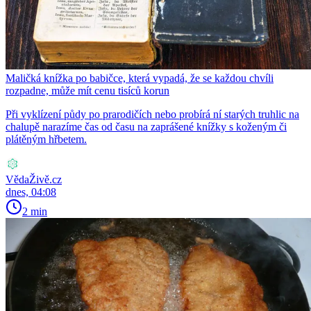
Maličká knížka po babičce, která vypadá, že se každou chvíli
rozpadne, může mít cenu tisíců korun
Při vyklízení půdy po prarodičích nebo probírá ní starých truhlic na
chalupě narazíme čas od času na zaprášené knížky s koženým či
plátěným hřbetem.
VědaŽivě.cz
dnes, 04:08
2 min