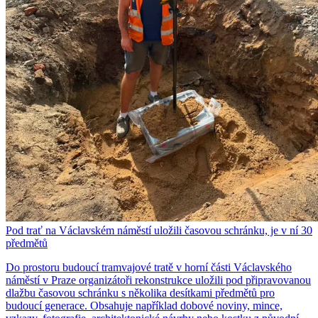
Pod trať na Václavském náměstí uložili časovou schránku, je v ní 30
předmětů
Do prostoru budoucí tramvajové tratě v horní části Václavského
náměstí v Praze organizátoři rekonstrukce uložili pod připravovanou
dlažbu časovou schránku s několika desítkami předmětů pro
budoucí generace. Obsahuje například dobové noviny, mince,