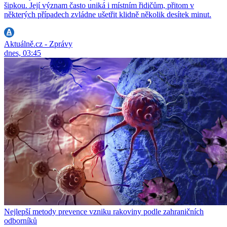
šipkou. Její význam často uniká i místním řidičům, přitom v
některých případech zvládne ušetřit klidně několik desítek minut.
Aktuálně.cz - Zprávy
dnes, 03:45
Nejlepší metody prevence vzniku rakoviny podle zahraničních
odborníků