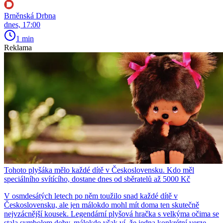
Brněnská Drbna
dnes, 17:00
1 min
Reklama
Tohoto plyšáka mělo každé dítě v Československu. Kdo měl
speciálního svítícího, dostane dnes od sběratelů až 5000 Kč
V osmdesátých letech po něm toužilo snad každé dítě v
Československu, ale jen málokdo mohl mít doma ten skutečně
nejvzácnější kousek. Legendární plyšová hračka s velkýma očima se
stala symbolem doby, málokdo však ví, že jedna konkrétní verze