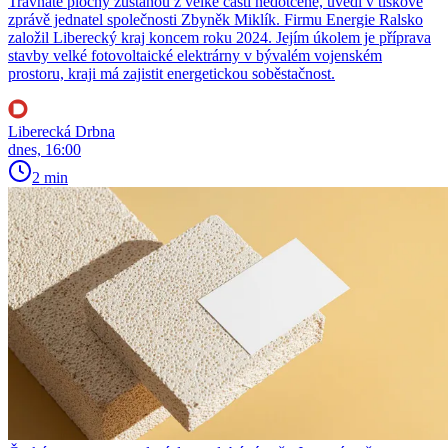
Travnaté plochy zůstanou z velké části nedotčené, uvedl v tiskové
zprávě jednatel společnosti Zbyněk Miklík. Firmu Energie Ralsko
založil Liberecký kraj koncem roku 2024. Jejím úkolem je příprava
stavby velké fotovoltaické elektrárny v bývalém vojenském
prostoru, kraji má zajistit energetickou soběstačnost.
Liberecká Drbna
dnes, 16:00
2 min