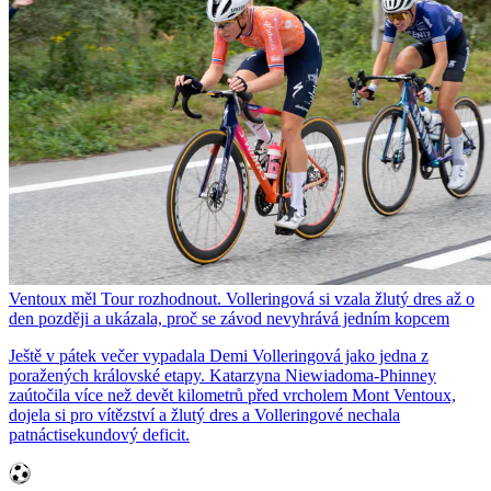
Ventoux měl Tour rozhodnout. Volleringová si vzala žlutý dres až o
den později a ukázala, proč se závod nevyhrává jedním kopcem
Ještě v pátek večer vypadala Demi Volleringová jako jedna z
poražených královské etapy. Katarzyna Niewiadoma-Phinney
zaútočila více než devět kilometrů před vrcholem Mont Ventoux,
dojela si pro vítězství a žlutý dres a Volleringové nechala
patnáctisekundový deficit.