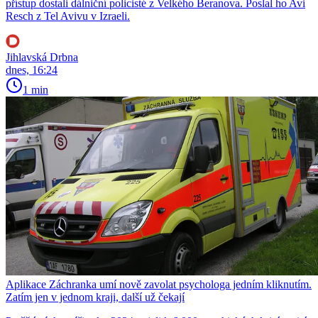
přístup dostali dálniční policisté z Velkého Beranova. Poslal ho Avi
Resch z Tel Avivu v Izraeli.
Jihlavská Drbna
dnes, 16:24
1 min
Aplikace Záchranka umí nově zavolat psychologa jedním kliknutím.
Zatím jen v jednom kraji, další už čekají