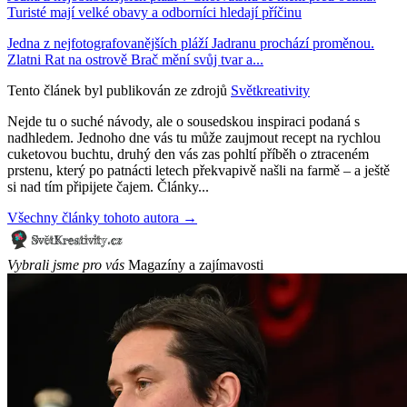
Turisté mají velké obavy a odborníci hledají příčinu
Jedna z nejfotografovanějších pláží Jadranu prochází proměnou.
Zlatni Rat na ostrově Brač mění svůj tvar a...
Tento článek byl publikován ze zdrojů
Světkreativity
Nejde tu o suché návody, ale o sousedskou inspiraci podaná s
nadhledem. Jednoho dne vás tu může zaujmout recept na rychlou
cuketovou buchtu, druhý den vás zas pohltí příběh o ztraceném
prstenu, který po patnácti letech překvapivě našli na farmě – a ještě
si nad tím připijete čajem. Články...
Všechny články tohoto autora →
Vybrali jsme pro vás
Magazíny a zajímavosti