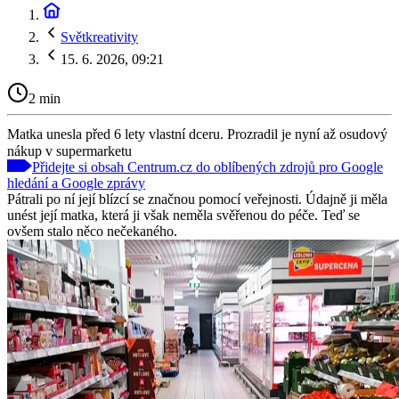
Světkreativity
15. 6. 2026, 09:21
2 min
Matka unesla před 6 lety vlastní dceru. Prozradil je nyní až osudový
nákup v supermarketu
Přidejte si obsah Centrum.cz do oblíbených zdrojů pro Google
hledání a Google zprávy
Pátrali po ní její blízcí se značnou pomocí veřejnosti. Údajně ji měla
unést její matka, která ji však neměla svěřenou do péče. Teď se
ovšem stalo něco nečekaného.