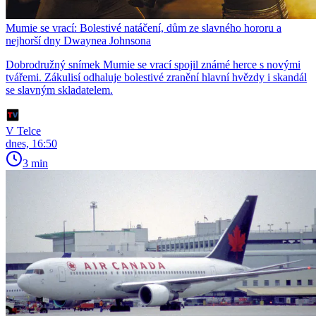
Mumie se vrací: Bolestivé natáčení, dům ze slavného hororu a
nejhorší dny Dwaynea Johnsona
Dobrodružný snímek Mumie se vrací spojil známé herce s novými
tvářemi. Zákulisí odhaluje bolestivé zranění hlavní hvězdy i skandál
se slavným skladatelem.
V Telce
dnes, 16:50
3 min