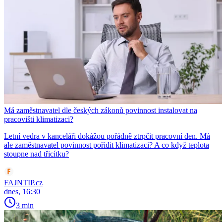
Má zaměstnavatel dle českých zákonů povinnost instalovat na
pracovišti klimatizaci?
Letní vedra v kanceláři dokážou pořádně ztrpčit pracovní den. Má
ale zaměstnavatel povinnost pořídit klimatizaci? A co když teplota
stoupne nad třicítku?
FAJNTIP.cz
dnes, 16:30
3 min