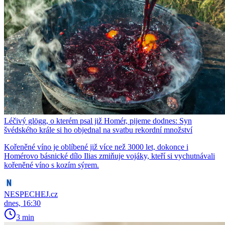
Léčivý glögg, o kterém psal již Homér, pijeme dodnes: Syn
švédského krále si ho objednal na svatbu rekordní množství
Kořeněné víno je oblíbené již více než 3000 let, dokonce i
Homérovo básnické dílo Ilias zmiňuje vojáky, kteří si vychutnávali
kořeněné víno s kozím sýrem.
NESPECHEJ.cz
dnes, 16:30
3 min