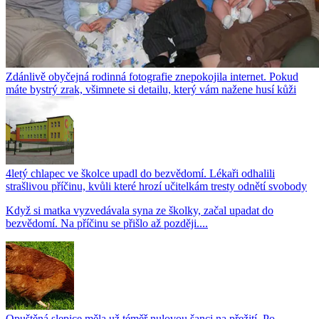
Zdánlivě obyčejná rodinná fotografie znepokojila internet. Pokud
máte bystrý zrak, všimnete si detailu, který vám nažene husí kůži
4letý chlapec ve školce upadl do bezvědomí. Lékaři odhalili
strašlivou příčinu, kvůli které hrozí učitelkám tresty odnětí svobody
Když si matka vyzvedávala syna ze školky, začal upadat do
bezvědomí. Na příčinu se přišlo až později....
Opuštěná slepice měla už téměř nulovou šanci na přežití. Po