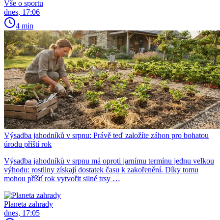
Vše o sportu
dnes, 17:06
4 min
Výsadba jahodníků v srpnu: Právě teď založíte záhon pro bohatou
úrodu příští rok
Výsadba jahodníků v srpnu má oproti jarnímu termínu jednu velkou
výhodu: rostliny získají dostatek času k zakořenění. Díky tomu
mohou příští rok vytvořit silné trsy …
Planeta zahrady
dnes, 17:05