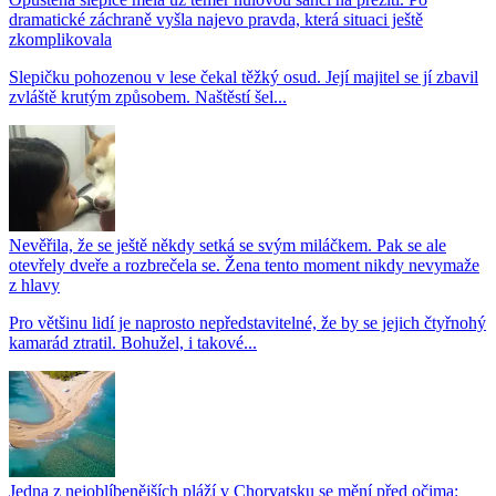
dramatické záchraně vyšla najevo pravda, která situaci ještě
zkomplikovala
Slepičku pohozenou v lese čekal těžký osud. Její majitel se jí zbavil
zvláště krutým způsobem. Naštěstí šel...
Nevěřila, že se ještě někdy setká se svým miláčkem. Pak se ale
otevřely dveře a rozbrečela se. Žena tento moment nikdy nevymaže
z hlavy
Pro většinu lidí je naprosto nepředstavitelné, že by se jejich čtyřnohý
kamarád ztratil. Bohužel, i takové...
Jedna z nejoblíbenějších pláží v Chorvatsku se mění před očima: