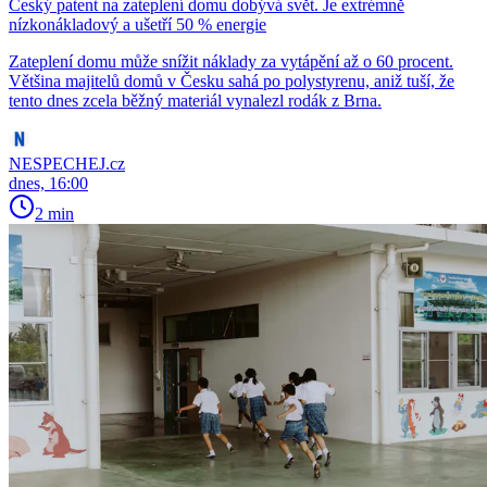
Český patent na zateplení domu dobývá svět. Je extrémně
nízkonákladový a ušetří 50 % energie
Zateplení domu může snížit náklady za vytápění až o 60 procent.
Většina majitelů domů v Česku sahá po polystyrenu, aniž tuší, že
tento dnes zcela běžný materiál vynalezl rodák z Brna.
NESPECHEJ.cz
dnes, 16:00
2 min