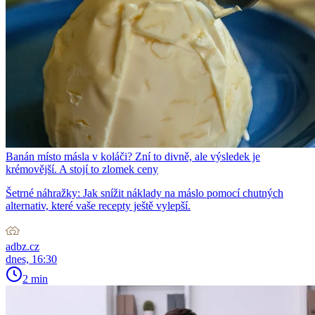
Banán místo másla v koláči? Zní to divně, ale výsledek je
krémovější. A stojí to zlomek ceny
Šetrné náhražky: Jak snížit náklady na máslo pomocí chutných
alternativ, které vaše recepty ještě vylepší.
adbz.cz
dnes, 16:30
2 min