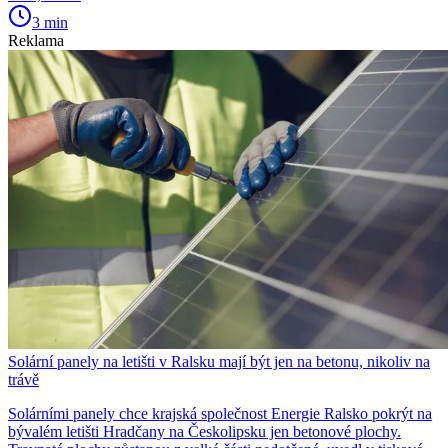
3 min
Reklama
Solární panely na letišti v Ralsku mají být jen na betonu, nikoliv na
trávě
Solárními panely chce krajská společnost Energie Ralsko pokrýt na
bývalém letišti Hradčany na Českolipsku jen betonové plochy.