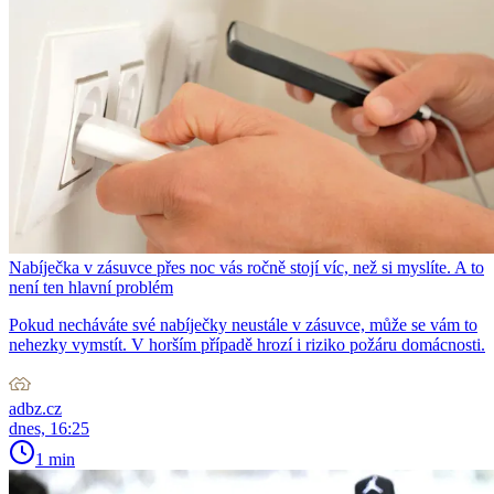
Nabíječka v zásuvce přes noc vás ročně stojí víc, než si myslíte. A to
není ten hlavní problém
Pokud necháváte své nabíječky neustále v zásuvce, může se vám to
nehezky vymstít. V horším případě hrozí i riziko požáru domácnosti.
adbz.cz
dnes, 16:25
1 min