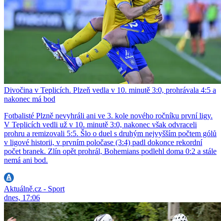
Divočina v Teplicích. Plzeň vedla v 10. minutě 3:0, prohrávala 4:5 a
nakonec má bod
Fotbalisté Plzně nevyhráli ani ve 3. kole nového ročníku první ligy.
V Teplicích vedli už v 10. minutě 3:0, nakonec však odvraceli
prohru a remizovali 5:5. Šlo o duel s druhým nejvyšším počtem gólů
v ligové historii, v prvním poločase (3:4) padl dokonce rekordní
počet branek. Zlín opět prohrál, Bohemians podlehl doma 0:2 a stále
nemá ani bod.
Aktuálně.cz - Sport
dnes, 17:06