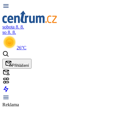
sobota 8. 8.
so 8. 8.
26°C
Přihlášení
Reklama