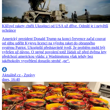
Klíčové rakety chtěli Ukrajinci od USA už dříve. Odmítl je i největší
ochránce
Americký prezident Donald Trump na konci července začal couvat
od slibu udělit Kyjevu licenci na výrobu raket do obranného
systému Patriot. Ukrajinští představitelé tvrdí, že problém mohl být
vyřešen už dávno. O stejné povolení totiž žádali už před dvěma lety
předchozí americkou vládu: z Washingtonu však tehdy bez
jakéhokoliv vysvětlení dorazilo strohé „ne“.
Aktuálně.cz - Zprávy
dnes, 16:40