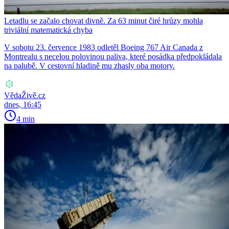
Letadlu se začalo chovat divně. Za 63 minut čiré hrůzy mohla
triviální matematická chyba
V sobotu 23. července 1983 odletěl Boeing 767 Air Canada z
Montrealu s necelou polovinou paliva, které posádka předpokládala
na palubě. V cestovní hladině mu zhasly oba motory.
VědaŽivě.cz
dnes, 16:45
4 min