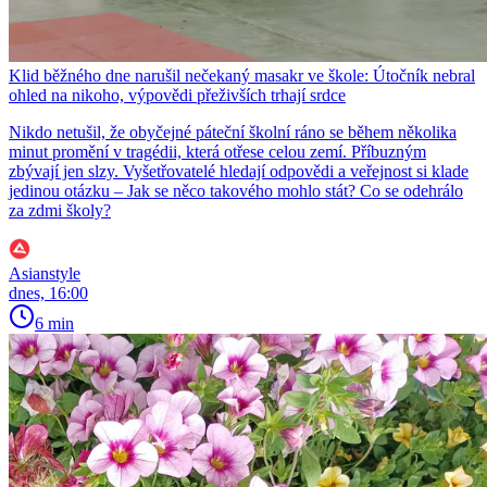
Klid běžného dne narušil nečekaný masakr ve škole: Útočník nebral
ohled na nikoho, výpovědi přeživších trhají srdce
Nikdo netušil, že obyčejné páteční školní ráno se během několika
minut promění v tragédii, která otřese celou zemí. Příbuzným
zbývají jen slzy. Vyšetřovatelé hledají odpovědi a veřejnost si klade
jedinou otázku – Jak se něco takového mohlo stát? Co se odehrálo
za zdmi školy?
Asianstyle
dnes, 16:00
6 min