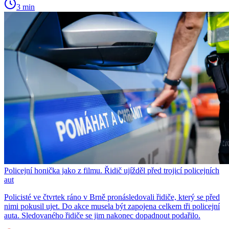
3 min
Policejní honička jako z filmu. Řidič ujížděl před trojicí policejních
aut
Policisté ve čtvrtek ráno v Brně pronásledovali řidiče, který se před
nimi pokusil ujet. Do akce musela být zapojena celkem tři policejní
auta. Sledovaného řidiče se jim nakonec dopadnout podařilo.