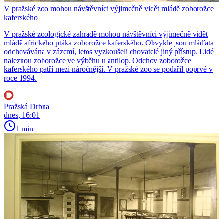
V pražské zoo mohou návštěvníci výjimečně vidět mládě zoborožce
kaferského
V pražské zoologické zahradě mohou návštěvníci výjimečně vidět
mládě afrického ptáka zoborožce kaferského. Obvykle jsou mláďata
odchovávána v zázemí, letos vyzkoušeli chovatelé jiný přístup. Lidé
naleznou zoborožce ve výběhu u antilop. Odchov zoborožce
kaferského patří mezi náročnější. V pražské zoo se podařil poprvé v
roce 1994.
Pražská Drbna
dnes, 16:01
1 min