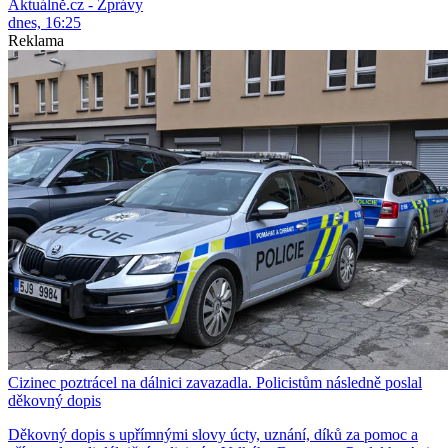
Aktuálně.cz - Zprávy
dnes, 16:25
Reklama
Cizinec poztrácel na dálnici zavazadla. Policistům následně poslal
děkovný dopis
Děkovný dopis s upřímnými slovy úcty, uznání, díků za pomoc a