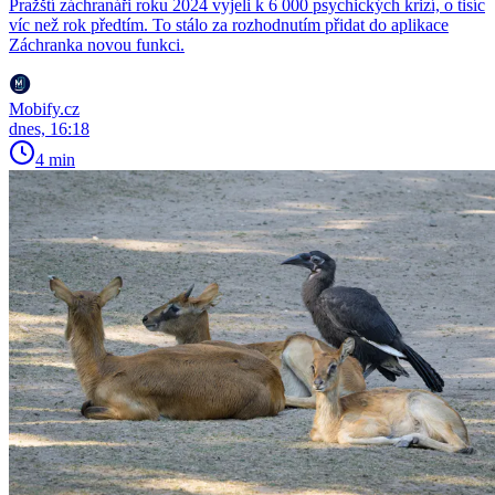
Pražští záchranáři roku 2024 vyjeli k 6 000 psychických krizí, o tisíc
víc než rok předtím. To stálo za rozhodnutím přidat do aplikace
Záchranka novou funkci.
Mobify.cz
dnes, 16:18
4 min