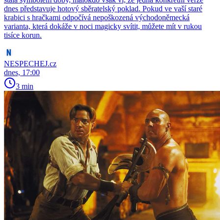
dnes představuje hotový sběratelský poklad. Pokud ve vaší staré
krabici s hračkami odpočívá nepoškozená východoněmecká
varianta, která dokáže v noci magicky svítit, můžete mít v rukou
tisíce korun.
NESPECHEJ.cz
dnes, 17:00
3 min