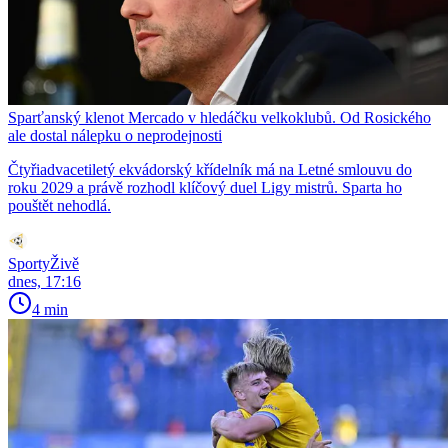
Sparťanský klenot Mercado v hledáčku velkoklubů. Od Rosického
ale dostal nálepku o neprodejnosti
Čtyřiadvacetiletý ekvádorský křídelník má na Letné smlouvu do
roku 2029 a právě rozhodl klíčový duel Ligy mistrů. Sparta ho
pouštět nehodlá.
SportyŽivě
dnes, 17:16
4 min