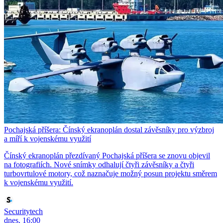
Pochajská příšera: Čínský ekranoplán dostal závěsníky pro výzbroj
a míří k vojenskému využití
Čínský ekranoplán přezdívaný Pochajská příšera se znovu objevil
na fotografiích. Nové snímky odhalují čtyři závěsníky a čtyři
turbovrtulové motory, což naznačuje možný posun projektu směrem
k vojenskému využití.
Securitytech
dnes, 16:00