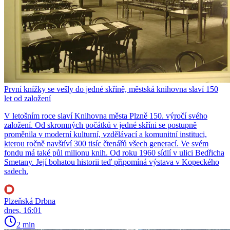
První knížky se vešly do jedné skříně, městská knihovna slaví 150
let od založení
V letošním roce slaví Knihovna města Plzně 150. výročí svého
založení. Od skromných počátků v jedné skříni se postupně
proměnila v moderní kulturní, vzdělávací a komunitní instituci,
kterou ročně navštíví 300 tisíc čtenářů všech generací. Ve svém
fondu má také půl milionu knih. Od roku 1960 sídlí v ulici Bedřicha
Smetany. Její bohatou historii teď připomíná výstava v Kopeckého
sadech.
Plzeňská Drbna
dnes, 16:01
2 min