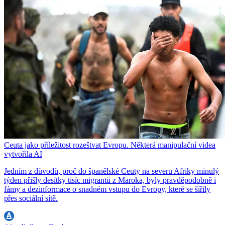
Ceuta jako příležitost rozeštvat Evropu. Některá manipulační videa
vytvořila AI
Jedním z důvodů, proč do španělské Ceuty na severu Afriky minulý
týden přišly desítky tisíc migrantů z Maroka, byly pravděpodobně i
fámy a dezinformace o snadném vstupu do Evropy, které se šířily
přes sociální sítě.