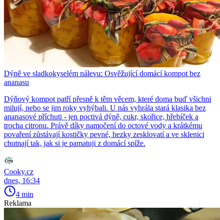
Dýně ve sladkokyselém nálevu: Osvěžující domácí kompot bez
ananasu
Dýňový kompot patří přesně k těm věcem, které doma buď všichni
milují, nebo se jim roky vyhýbali. U nás vyhrála stará klasika bez
ananasové příchuti - jen poctivá dýně, cukr, skořice, hřebíček a
trocha citronu. Právě díky namočení do octové vody a krátkému
povaření zůstávají kostičky pevné, hezky zesklovatí a ve sklenici
chutnají tak, jak si je pamatuji z domácí spíže.
Cooky.cz
dnes, 16:34
4 min
Reklama