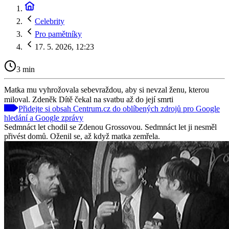
Celebrity
Pro pamětníky
17. 5. 2026, 12:23
3 min
Matka mu vyhrožovala sebevraždou, aby si nevzal ženu, kterou
miloval. Zdeněk Dítě čekal na svatbu až do její smrti
Přidejte si obsah Centrum.cz do oblíbených zdrojů pro Google
hledání a Google zprávy
Sedmnáct let chodil se Zdenou Grossovou. Sedmnáct let ji nesměl
přivést domů. Oženil se, až když matka zemřela.