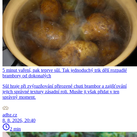
5 minut vaření, pak teprve sůl. Tak jednoduchý trik dělí rozpadlé
brambory od dokonalých
Sůl hraje při zvýrazňování přirozené chuti brambor a zajišťování
jejich správné textury zásadní roli. Musíte ji však přidat v ten
správný moment.
adbz.cz
8. 8. 2026, 20:40
2 min