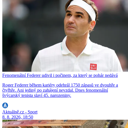
Fenomenální Federer udivil i počinem, za který se pohár nedává
Roger Federer během kariéry odehrál 1750 zápasů ve dvouhře a
čtyřhře. Ani jediný po zahájení nevzdal. Dnes fenomenální
švýcarský tenista slaví 45. narozeniny.
Aktuálně.cz - Sport
8. 8. 2026, 18:50