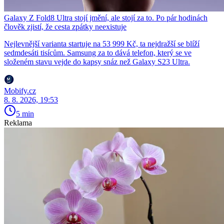
Galaxy Z Fold8 Ultra stojí jmění, ale stojí za to. Po pár hodinách
člověk zjistí, že cesta zpátky neexistuje
Nejlevnější varianta startuje na 53 999 Kč, ta nejdražší se blíží
sedmdesáti tisícům. Samsung za to dává telefon, který se ve
složeném stavu vejde do kapsy snáz než Galaxy S23 Ultra.
Mobify.cz
8. 8. 2026, 19:53
5 min
Reklama