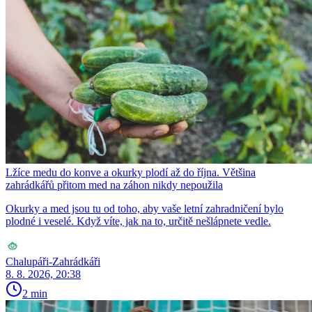
Lžíce medu do konve a okurky plodí až do října. Většina
zahrádkářů přitom med na záhon nikdy nepoužila
Okurky a med jsou tu od toho, aby vaše letní zahradničení bylo
plodné i veselé. Když víte, jak na to, určitě nešlápnete vedle.
Chalupáři-Zahrádkáři
8. 8. 2026, 20:38
2 min