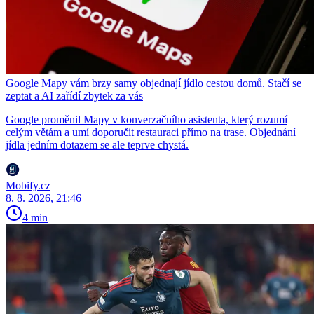
Google Mapy vám brzy samy objednají jídlo cestou domů. Stačí se
zeptat a AI zařídí zbytek za vás
Google proměnil Mapy v konverzačního asistenta, který rozumí
celým větám a umí doporučit restauraci přímo na trase. Objednání
jídla jedním dotazem se ale teprve chystá.
Mobify.cz
8. 8. 2026, 21:46
4 min