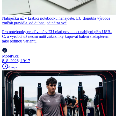
Nabíječku už v krabici notebooku nenajdete. EU donutila výrobce
změnit pravidla, od dubna jedině za své
Pro notebooky prodávané v EU platí povinnost nabíjení přes USB-
C, a výrobci už nesmí nutit zákazníky kupovat balení s adaptérem
jako jedinou variantu.
Mobify.cz
8. 8. 2026, 19:17
5 min