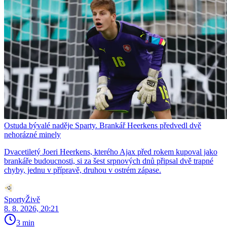
Ostuda bývalé naděje Sparty. Brankář Heerkens předvedl dvě
nehorázné minely
Dvacetiletý Joeri Heerkens, kterého Ajax před rokem kupoval jako
brankáře budoucnosti, si za šest srpnových dnů připsal dvě trapné
chyby, jednu v přípravě, druhou v ostrém zápase.
SportyŽivě
8. 8. 2026, 20:21
3 min