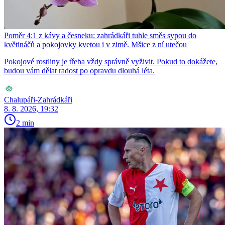
Poměr 4:1 z kávy a česneku: zahrádkáři tuhle směs sypou do
květináčů a pokojovky kvetou i v zimě. Mšice z ní utečou
Pokojové rostliny je třeba vždy správně vyživit. Pokud to dokážete,
budou vám dělat radost po opravdu dlouhá léta.
Chalupáři-Zahrádkáři
8. 8. 2026, 19:32
2 min