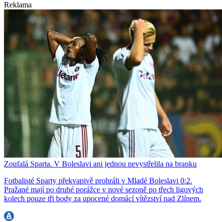
Reklama
Zoufalá Sparta. V Boleslavi ani jednou nevystřelila na branku
Fotbalisté Sparty překvapivě prohráli v Mladé Boleslavi 0:2.
Pražané mají po druhé porážce v nové sezoně po třech ligových
kolech pouze tři body za upocené domácí vítězství nad Zlínem.