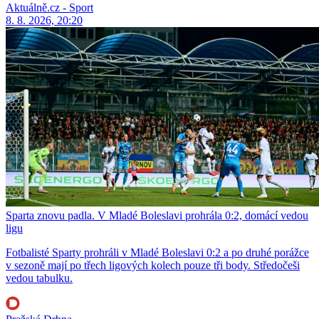
Aktuálně.cz - Sport
8. 8. 2026, 20:20
Sparta znovu padla. V Mladé Boleslavi prohrála 0:2, domácí vedou
ligu
Fotbalisté Sparty prohráli v Mladé Boleslavi 0:2 a po druhé porážce
v sezoně mají po třech ligových kolech pouze tři body. Středočeši
vedou tabulku.