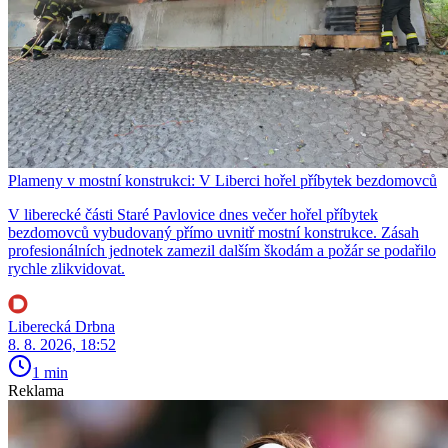
Plameny v mostní konstrukci: V Liberci hořel příbytek bezdomovců
V liberecké části Staré Pavlovice dnes večer hořel příbytek
bezdomovců vybudovaný přímo uvnitř mostní konstrukce. Zásah
profesionálních jednotek zamezil dalším škodám a požár se podařilo
rychle zlikvidovat.
Liberecká Drbna
8. 8. 2026, 18:52
1 min
Reklama