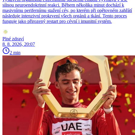
silnou neuroendokrinní reakci. Během několika minut dochází k
masivnímu perifernímu stažení cév, po kterém při opětovném zahřátí
následuje intenzivní prokrvení všech orgánů a tkání. Tento proces
funguje jako přirozený restart pro cévní i imunitní systém.
Plné zdraví
8. 8. 2026, 20:07
2 min