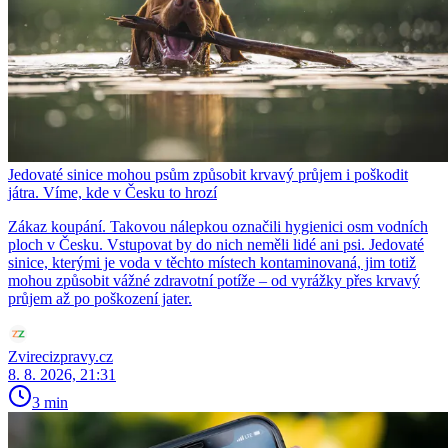
Jedovaté sinice mohou psům způsobit krvavý průjem i poškodit
játra. Víme, kde v Česku to hrozí
Zákaz koupání. Takovou nálepkou označili hygienici osm vodních
ploch v Česku. Vstupovat by do nich neměli lidé ani psi. Jedovaté
sinice, kterými je voda v těchto místech kontaminovaná, jim totiž
mohou způsobit vážné zdravotní potíže – od vyrážky přes krvavý
průjem až po poškození jater.
Zvirecizpravy.cz
8. 8. 2026, 21:31
3 min