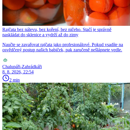
Rajčata bez nálevu, bez koření, bez ničeho. Stačí je správně
naskládat do sklenice a vydrží až do zimy
Naučte se zavařovat rajčata jako profesionálové. Pokud vsadíte na
osvědčený postup našich babiček, pak zaručeně nešlápnete vedle.
Chalupáři-Zahrádkáři
8. 8. 2026, 22:54
2 min