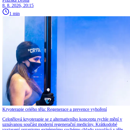
Pražská Drbna
8. 8. 2026, 20:15
1 min
Kryoterapie celého těla: Regenerace a prevence vyhoření
Celotělová kryoterapie se z alternativního konceptu rychle mění v
uznávanou součást moderní regenerační medicíny. Krátkodobé
vystavení organismu extrémnímu suchému chladu vyvolává v těle