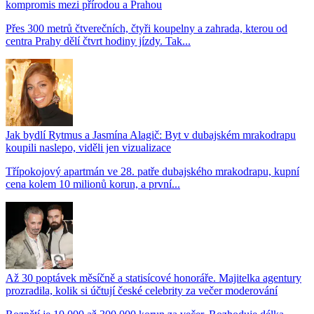
kompromis mezi přírodou a Prahou
Přes 300 metrů čtverečních, čtyři koupelny a zahrada, kterou od
centra Prahy dělí čtvrt hodiny jízdy. Tak...
Jak bydlí Rytmus a Jasmína Alagič: Byt v dubajském mrakodrapu
koupili naslepo, viděli jen vizualizace
Třípokojový apartmán ve 28. patře dubajského mrakodrapu, kupní
cena kolem 10 milionů korun, a první...
Až 30 poptávek měsíčně a statisícové honoráře. Majitelka agentury
prozradila, kolik si účtují české celebrity za večer moderování