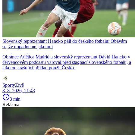
Slovenský reprezentant Hancko pálí do českého fotbalu: Obávám
se, že dopadneme jako oni
Obránce Atlética Madrid a slovenský reprezentant Dávid Hancko v
červencovém podcastu varoval před stagnací slovenského fotbalu, a
jako odstrašující příklad použil Česko.
SportyŽivě
8. 8. 2026, 21:43
3 min
Reklama