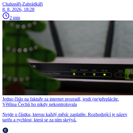
Chalupáři-Zahrádkáři
8. 8. 2026, 18:28
2 min
Jedno číslo na faktuře za internet prozradí, jestli (ne)přeplácíte.
Většina Čechů ho nikdy nekontrolovala
Nejde o částku, kterou každý měsíc zaplatíte. Rozhodující je název
tarifu a rychlost, která se za ním skrývá.