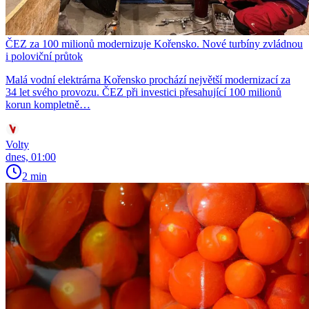
ČEZ za 100 milionů modernizuje Kořensko. Nové turbíny zvládnou
i poloviční průtok
Malá vodní elektrárna Kořensko prochází největší modernizací za
34 let svého provozu. ČEZ při investici přesahující 100 milionů
korun kompletně…
Volty
dnes, 01:00
2 min