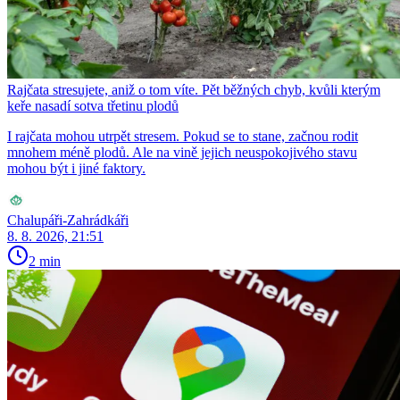
Rajčata stresujete, aniž o tom víte. Pět běžných chyb, kvůli kterým
keře nasadí sotva třetinu plodů
I rajčata mohou utrpět stresem. Pokud se to stane, začnou rodit
mnohem méně plodů. Ale na vině jejich neuspokojivého stavu
mohou být i jiné faktory.
Chalupáři-Zahrádkáři
8. 8. 2026, 21:51
2 min