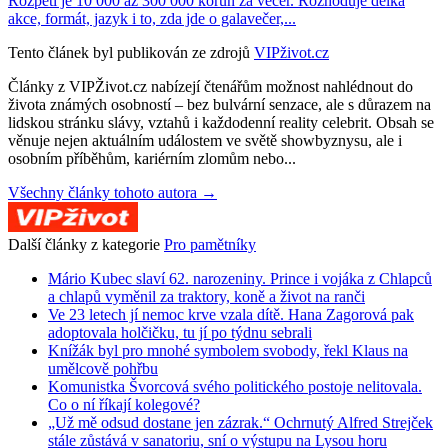
Rozpětí je 10 000 až 300 000 korun za večer. Rozhoduje délka
akce, formát, jazyk i to, zda jde o galavečer,...
Tento článek byl publikován ze zdrojů
VIPživot.cz
Články z VIPŽivot.cz nabízejí čtenářům možnost nahlédnout do
života známých osobností – bez bulvární senzace, ale s důrazem na
lidskou stránku slávy, vztahů i každodenní reality celebrit. Obsah se
věnuje nejen aktuálním událostem ve světě showbyznysu, ale i
osobním příběhům, kariérním zlomům nebo...
Všechny články tohoto autora →
Další články z kategorie
Pro pamětníky
Mário Kubec slaví 62. narozeniny. Prince i vojáka z Chlapců
a chlapů vyměnil za traktory, koně a život na ranči
Ve 23 letech jí nemoc krve vzala dítě. Hana Zagorová pak
adoptovala holčičku, tu jí po týdnu sebrali
Knížák byl pro mnohé symbolem svobody, řekl Klaus na
umělcově pohřbu
Komunistka Švorcová svého politického postoje nelitovala.
Co o ní říkají kolegové?
„Už mě odsud dostane jen zázrak.“ Ochrnutý Alfred Strejček
stále zůstává v sanatoriu, sní o výstupu na Lysou horu