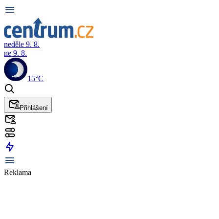
neděle 9. 8.
ne 9. 8.
15°C
Přihlášení
Reklama