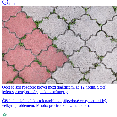
2 min
Ocet se solí rozežere plevel mezi dlaždicemi za 12 hodin. Stačí
jeden správný poměr, jinak to nefunguje
Čištění dlažebních kostek například příjezdové cesty nemusí být
velkým problémem. Mnoho prostředků už máte doma.