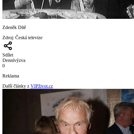
Zdeněk Dítě
Zdroj
:
Česká televize
Sdílet
Denní
výzva
0
Reklama
Další články z
VIPživot.cz