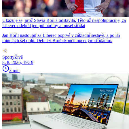
Ukazuje se, proč Slavia Bořila odstavila. Tělo už nespolupracuje, za
Liberec odehrál jen půl hodiny a musel střídat
Jan Bořil nastoupil za Liberec poprvé v základní sestavě, a po 35
minutách šel dolů. Debut v Brně skončil nuceným střídáním.
SportyŽivě
8. 8. 2026, 19:19
3 min