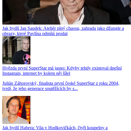
Jak bydlí Jan Saudek: Ateliér plný chaosu, zahrada jako džungle a
obrazy, které Pavlína odmítá prodat
Hvězda první SuperStar má jasno: Kdyby tehdy existoval dnešní
Instagram, internet by kolem něj šílel
Julián Záhorovský, finalista první české SuperStar z roku 2004,
tvrdí, že jeho generace soutěžících by s...
Jak bydlí Habera: Vila v Hodkovičkách, čtyři koupelny a