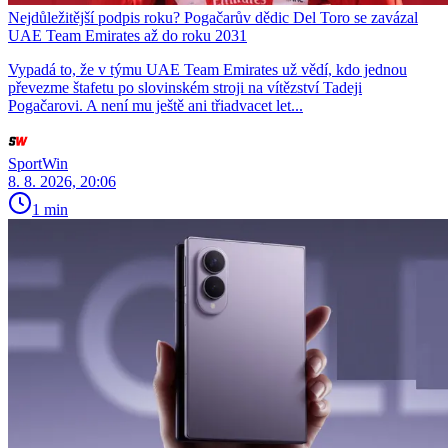
Nejdůležitější podpis roku? Pogačarův dědic Del Toro se zavázal
UAE Team Emirates až do roku 2031
Vypadá to, že v týmu UAE Team Emirates už vědí, kdo jednou
převezme štafetu po slovinském stroji na vítězství Tadeji
Pogačarovi. A není mu ještě ani třiadvacet let...
SportWin
8. 8. 2026, 20:06
1 min