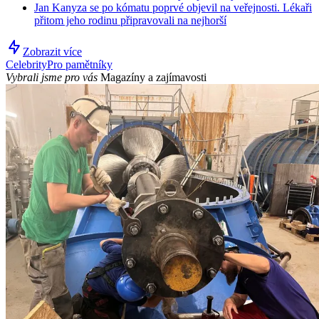
Jan Kanyza se po kómatu poprvé objevil na veřejnosti. Lékaři
přitom jeho rodinu připravovali na nejhorší
Zobrazit více
Celebrity
Pro pamětníky
Vybrali jsme pro vás
Magazíny a zajímavosti