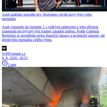
Audi změnilo pravidla hry. Bortoleto chválí nový tým i jeho
mentalitu
Audi vstoupilo do formule 1 s velkými ambicemi a jeho příchod
znamenal pro bývalý tým Sauber zásadní změnu. Podle Gabriela
Bortoleta se proměnila nejen finanční situace a technické zázemí, ale
především mentalita celého týmu.
SvětFormule.cz
8. 8. 2026, 18:55
2 min