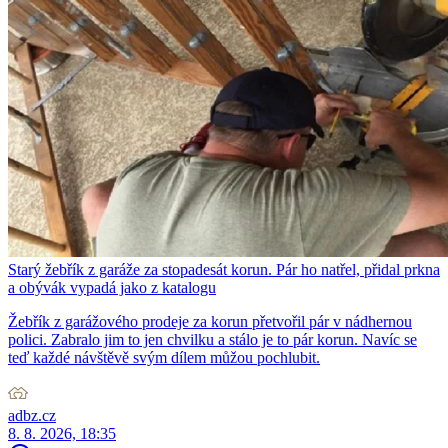
Starý žebřík z garáže za stopadesát korun. Pár ho natřel, přidal prkna
a obývák vypadá jako z katalogu
Žebřík z garážového prodeje za korun přetvořil pár v nádhernou
polici. Zabralo jim to jen chvilku a stálo je to pár korun. Navíc se
teď každé návštěvě svým dílem můžou pochlubit.
adbz.cz
8. 8. 2026, 18:35