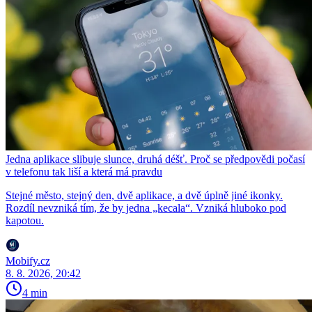
Jedna aplikace slibuje slunce, druhá déšť. Proč se předpovědi počasí
v telefonu tak liší a která má pravdu
Stejné město, stejný den, dvě aplikace, a dvě úplně jiné ikonky.
Rozdíl nevzniká tím, že by jedna „kecala“. Vzniká hluboko pod
kapotou.
Mobify.cz
8. 8. 2026, 20:42
4 min