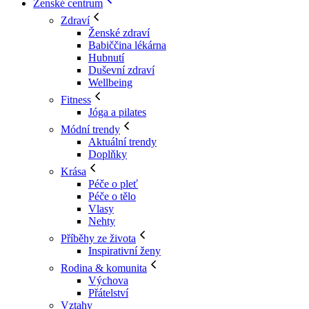
Ženské centrum
Zdraví
Ženské zdraví
Babiččina lékárna
Hubnutí
Duševní zdraví
Wellbeing
Fitness
Jóga a pilates
Módní trendy
Aktuální trendy
Doplňky
Krása
Péče o pleť
Péče o tělo
Vlasy
Nehty
Příběhy ze života
Inspirativní ženy
Rodina & komunita
Výchova
Přátelství
Vztahy