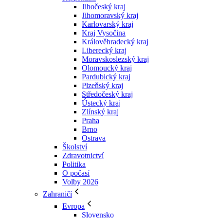
Jihočeský kraj
Jihomoravský kraj
Karlovarský kraj
Kraj Vysočina
Králověhradecký kraj
Liberecký kraj
Moravskoslezský kraj
Olomoucký kraj
Pardubický kraj
Plzeňský kraj
Středočeský kraj
Ústecký kraj
Zlínský kraj
Praha
Brno
Ostrava
Školství
Zdravotnictví
Politika
O počasí
Volby 2026
Zahraničí
Evropa
Slovensko