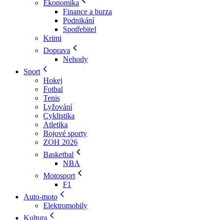
Ekonomika
Finance a burza
Podnikání
Spotřebitel
Krimi
Doprava
Nehody
Sport
Hokej
Fotbal
Tenis
Lyžování
Cyklistika
Atletika
Bojové sporty
ZOH 2026
Basketbal
NBA
Motosport
F1
Auto-moto
Elektromobily
Kultura