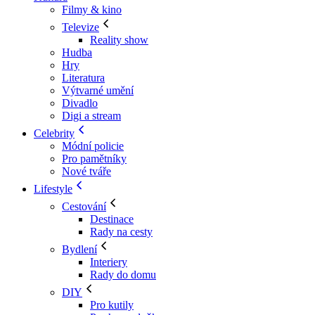
Filmy & kino
Televize
Reality show
Hudba
Hry
Literatura
Výtvarné umění
Divadlo
Digi a stream
Celebrity
Módní policie
Pro pamětníky
Nové tváře
Lifestyle
Cestování
Destinace
Rady na cesty
Bydlení
Interiery
Rady do domu
DIY
Pro kutily