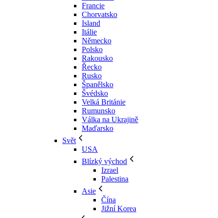
Francie
Chorvatsko
Island
Itálie
Německo
Polsko
Rakousko
Řecko
Rusko
Španělsko
Švédsko
Velká Británie
Rumunsko
Válka na Ukrajině
Maďarsko
Svět
USA
Blízký východ
Izrael
Palestina
Asie
Čína
Jižní Korea