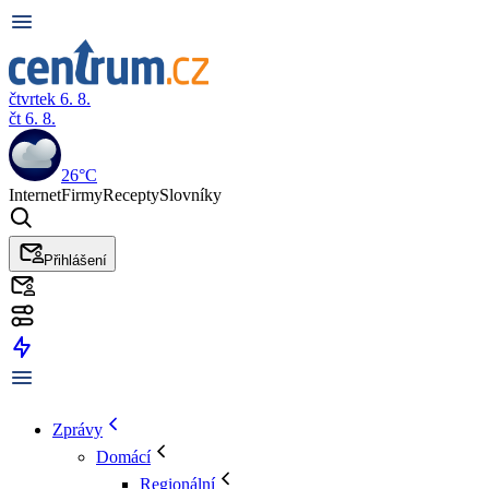
čtvrtek 6. 8.
čt 6. 8.
26°C
Internet
Firmy
Recepty
Slovníky
Přihlášení
Zprávy
Domácí
Regionální