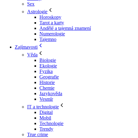
Sex
Astrologie
Horoskopy
Tarot a karty
Andělé a tajemná znamení
Numerologie
Tajemno
Zajímavosti
Věda
Biologie
Ekologie
Fyzika
Geografie
Historie
Chemie
Jazykověda
Vesmír
IT a technologie
Digital
Mobil
Technologie
Trendy
True crime