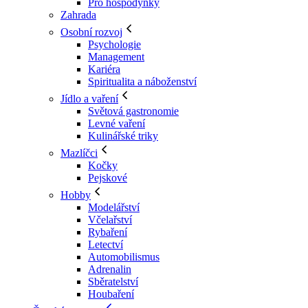
Pro hospodyňky
Zahrada
Osobní rozvoj
Psychologie
Management
Kariéra
Spiritualita a náboženství
Jídlo a vaření
Světová gastronomie
Levné vaření
Kulinářské triky
Mazlíčci
Kočky
Pejskové
Hobby
Modelářství
Včelařství
Rybaření
Letectví
Automobilismus
Adrenalin
Sběratelství
Houbaření