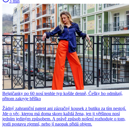
3 min
Belgičanky po 60 nosí tenhle typ košile denně, Češky ho odmítají,
přitom zakryje bříško
Žádný zahraniční patent ani zázračný kousek z butiku za tím nestojí.
Jde o věc, kterou má doma skoro každá žena, jen ji většinou nosí
jedním jediným způsobem. A právě způsob nošení rozhoduje o tom,
jestli postavu zjemní, nebo jí naopak přidá objem.