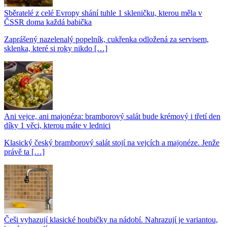
Sběratelé z celé Evropy shání tuhle 1 skleničku, kterou měla v
ČSSR doma každá babička
Zaprášený nazelenalý popelník, cukřenka odložená za servisem,
sklenka, které si roky nikdo […]
Ani vejce, ani majonéza: bramborový salát bude krémový i třetí den
díky 1 věci, kterou máte v lednici
Klasický český bramborový salát stojí na vejcích a majonéze. Jenže
právě ta […]
Češi vyhazují klasické houbičky na nádobí. Nahrazují je variantou,