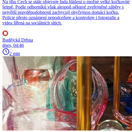
Na jihu Čech se stále objevuje řada hlášení o možné velké kočkovité
šelmě. Podle odborníků však alespoň některé zveřejněné záběry s
největší pravděpodobností zachycují obyčejnou domácí kočku.
Policie přesto oznámení nepodceňuje a kontroluje i fotografie a
videa šířená na sociálních sítích.
Budějcká Drbna
dnes, 04:46
2 min