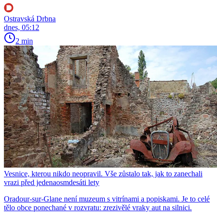
Ostravská Drbna
dnes, 05:12
2 min
Vesnice, kterou nikdo neopravil. Vše zůstalo tak, jak to zanechali
vrazi před jedenaosmdesáti lety
Oradour-sur-Glane není muzeum s vitrínami a popiskami. Je to celé
tělo obce ponechané v rozvratu: zrezivělé vraky aut na silnici.