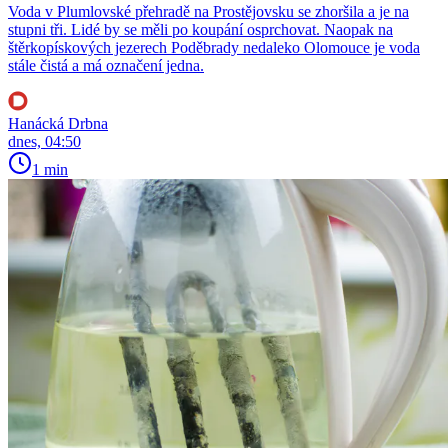
Voda v Plumlovské přehradě na Prostějovsku se zhoršila a je na
stupni tři. Lidé by se měli po koupání osprchovat. Naopak na
štěrkopískových jezerech Poděbrady nedaleko Olomouce je voda
stále čistá a má označení jedna.
Hanácká Drbna
dnes, 04:50
1 min