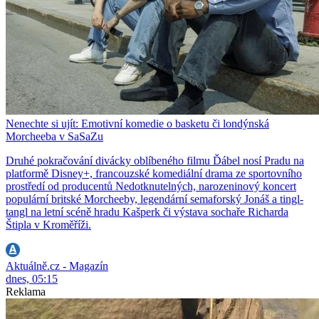
Nenechte si ujít: Emotivní komedie o basketu či londýnská
Morcheeba v SaSaZu
Druhé pokračování divácky oblíbeného filmu Ďábel nosí Pradu na
platformě Disney+, francouzské komediální drama ze sportovního
prostředí od producentů Nedotknutelných, narozeninový koncert
populární britské Morcheeby, legendární semaforský Jonáš a tingl-
tangl na letní scéně hradu Kašperk či výstava sochaře Richarda
Štipla v Kroměříži.
Aktuálně.cz - Magazín
dnes, 05:15
Reklama