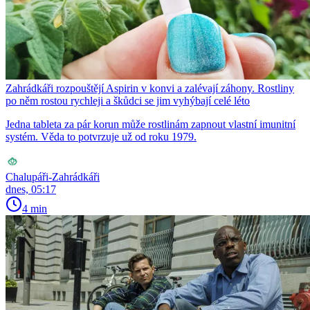
Zahrádkáři rozpouštějí Aspirin v konvi a zalévají záhony. Rostliny
po něm rostou rychleji a škůdci se jim vyhýbají celé léto
Jedna tableta za pár korun může rostlinám zapnout vlastní imunitní
systém. Věda to potvrzuje už od roku 1979.
Chalupáři-Zahrádkáři
dnes, 05:17
4 min