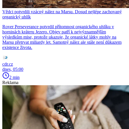
Vědci potvrdili vzácný nález na Marsu. Dosud nejlépe zachovaný
organický uhlík
Rover Perseverance potvrdil přítomnost organického uhlíku v
horninách kráteru Jezero. Objev patří k nejvýznamnějším
výsledkům mise, protože ukazuje, že organické látky mohly na
Marsu přetrvat miliardy let. Samotný nález ale stále není důkazem
existence života.
cdr.cz
dnes, 05:00
2 min
Reklama