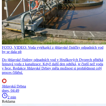
FOTO, VIDEO: Voda vytékající z jihlavské čističky odpadních vod
by se dala pít
Do jihlavské čistírny odpadních vod v Hruškových Dvorech přitéká
špinavá voda z kanalizace. Když další den odtéká, je čistší než voda
v řece. Redakce Jihlavské Drbny měla možnost si prohlédnout celý
proces čištění.
Jihlavská Drbna
dnes, 04:49
2 min
Reklama