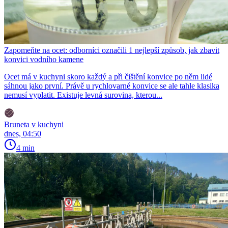
Zapomeňte na ocet: odborníci označili 1 nejlepší způsob, jak zbavit
konvici vodního kamene
Ocet má v kuchyni skoro každý a při čištění konvice po něm lidé
sáhnou jako první. Právě u rychlovarné konvice se ale tahle klasika
nemusí vyplatit. Existuje levná surovina, kterou...
Bruneta v kuchyni
dnes, 04:50
4 min