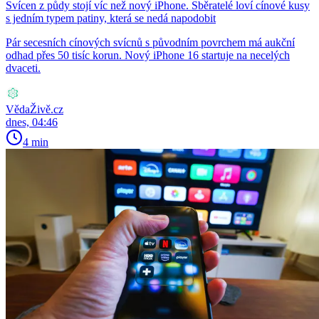
Svícen z půdy stojí víc než nový iPhone. Sběratelé loví cínové kusy
s jedním typem patiny, která se nedá napodobit
Pár secesních cínových svícnů s původním povrchem má aukční
odhad přes 50 tisíc korun. Nový iPhone 16 startuje na necelých
dvaceti.
VědaŽivě.cz
dnes, 04:46
4 min