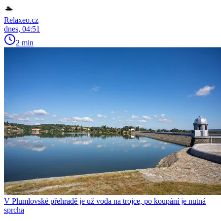
Relaxeo.cz
dnes, 04:51
2 min
V Plumlovské přehradě je už voda na trojce, po koupání je nutná
sprcha