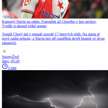
Kanonýr Slavie na odpis. Fanoušek už Chorého v lize nechce,
Tvrdík si ukousl velké sousto
Tomáš Chorý dal v minulé sezoně 17 ligových gólů. Na startu té
nové zatím nehraje, a Slavia bez něj nastřílela devět branek ve dvou
zápasech.
SportyŽivě
dnes, 05:20
3 min