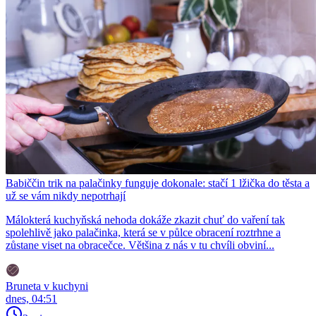
Babiččin trik na palačinky funguje dokonale: stačí 1 lžička do těsta a
už se vám nikdy nepotrhají
Málokterá kuchyňská nehoda dokáže zkazit chuť do vaření tak
spolehlivě jako palačinka, která se v půlce obracení roztrhne a
zůstane viset na obracečce. Většina z nás v tu chvíli obviní...
Bruneta v kuchyni
dnes, 04:51