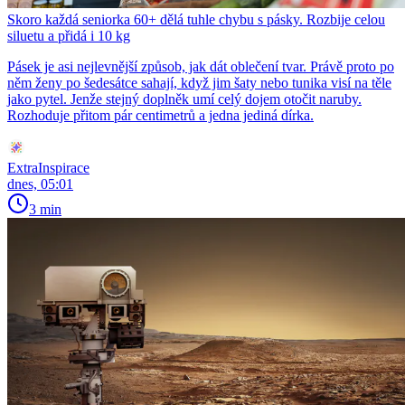
Skoro každá seniorka 60+ dělá tuhle chybu s pásky. Rozbije celou
siluetu a přidá i 10 kg
Pásek je asi nejlevnější způsob, jak dát oblečení tvar. Právě proto po
něm ženy po šedesátce sahají, když jim šaty nebo tunika visí na těle
jako pytel. Jenže stejný doplněk umí celý dojem otočit naruby.
Rozhoduje přitom pár centimetrů a jedna jediná dírka.
ExtraInspirace
dnes, 05:01
3 min