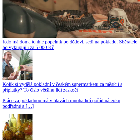
Kdo má doma tenhle popelník po dědovi, sedí na pokladu. Sběratelé
ho vykupují i za 5 000 Kč
Kolik si vydělá pokladní v českém supermarketu za měsíc i s
příplatky? To číslo většinu lidí zaskočí
Práce za pokladnou má v hlavách mnoha lidí pořád nálepku
podřadné a […]