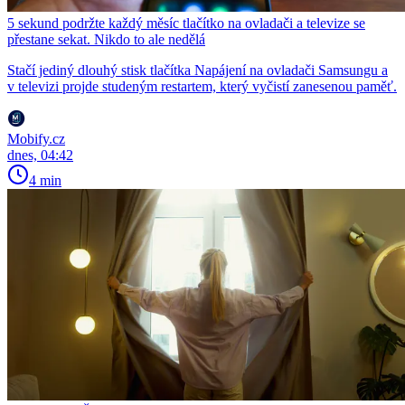
5 sekund podržte každý měsíc tlačítko na ovladači a televize se
přestane sekat. Nikdo to ale nedělá
Stačí jediný dlouhý stisk tlačítka Napájení na ovladači Samsungu a
v televizi projde studeným restartem, který vyčistí zanesenou paměť.
Mobify.cz
dnes, 04:42
4 min