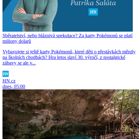
Sběratelství, nebo bláznivá spekulace? Za karty Pokémonů se platí
miliony dolarů
Vybavujete si ještě karty Pokémonů, které děti o přestávkách měnily
na školních chodbách? Hra letos slaví 30. výročí, z nostalgické
zábavy se ale v...
HN.cz
dnes, 05:00