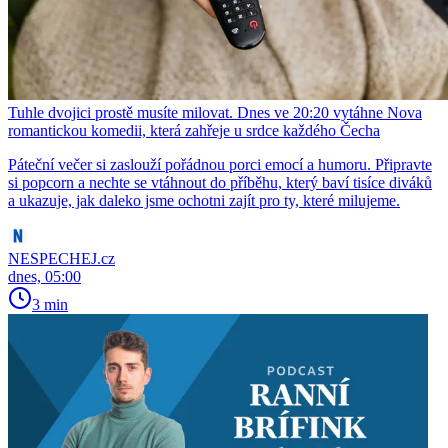
Tuhle dvojici prostě musíte milovat. Dnes ve 20:20 vytáhne Nova
romantickou komedii, která zahřeje u srdce každého Čecha
Páteční večer si zaslouží pořádnou porci emocí a humoru. Připravte
si popcorn a nechte se vtáhnout do příběhu, který baví tisíce diváků
a ukazuje, jak daleko jsme ochotni zajít pro ty, které milujeme.
NESPECHEJ.cz
dnes, 05:00
3 min