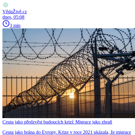
VědaŽivě.cz
dnes, 05:08
3 min
Ceuta jako předzvěst budoucích krizí: Migrace jako zbraň
Ceuta jako brána do Evropy. Krize v roce 2021 ukázala, že migrace