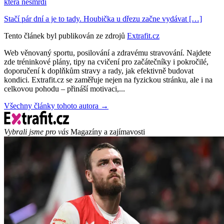
která nesmrdí
Stačí pár dní a je to tady. Houbička u dřezu začne vydávat […]
Tento článek byl publikován ze zdrojů
Extrafit.cz
Web věnovaný sportu, posilování a zdravému stravování. Najdete
zde tréninkové plány, tipy na cvičení pro začátečníky i pokročilé,
doporučení k doplňkům stravy a rady, jak efektivně budovat
kondici. Extrafit.cz se zaměřuje nejen na fyzickou stránku, ale i na
celkovou pohodu – přináší motivaci,...
Všechny články tohoto autora →
Vybrali jsme pro vás
Magazíny a zajímavosti