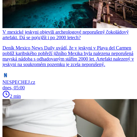
V mexické jeskyni objevili archeologové neporušený čokoládový
artefakt. Dá se po(u)žít i po 2000 letech?
Deník Mexico News Daily uvádí, že v jeskyni v Playa del Carmen
poblíž karibského pobřeží jižního Mexika byla nalezena neporušená
mayská nádoba s odhadovaným stářím 2000 let. Artefakt nalezený v
jeskyni na soukromém pozemku je zcela neporušený.
NESPECHEJ.cz
dnes, 05:00
2 min