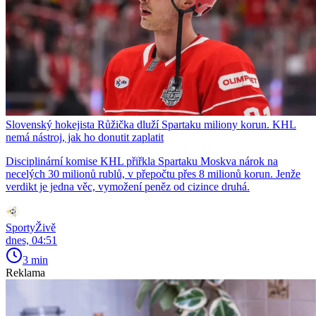
Slovenský hokejista Růžička dluží Spartaku miliony korun. KHL
nemá nástroj, jak ho donutit zaplatit
Disciplinární komise KHL přiřkla Spartaku Moskva nárok na
necelých 30 milionů rublů, v přepočtu přes 8 milionů korun. Jenže
verdikt je jedna věc, vymožení peněz od cizince druhá.
SportyŽivě
dnes, 04:51
3 min
Reklama