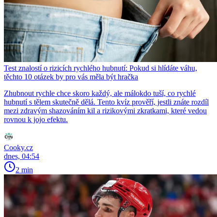
Test znalostí o rizicích rychlého hubnutí: Pokud si hlídáte váhu,
těchto 10 otázek by pro vás měla být hračka
Zhubnout rychle chce skoro každý, ale málokdo tuší, co rychlé
hubnutí s tělem skutečně dělá. Tento kvíz prověří, jestli znáte rozdíl
mezi zdravým shazováním kil a rizikovými zkratkami, které vedou
rovnou k jojo efektu.
Cooky.cz
dnes, 04:54
2 min