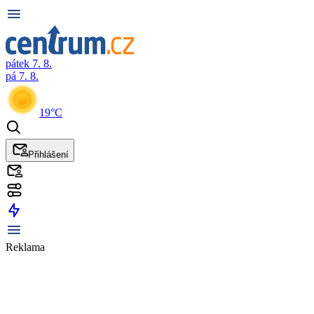
pátek 7. 8.
pá 7. 8.
19°C
Přihlášení
Reklama