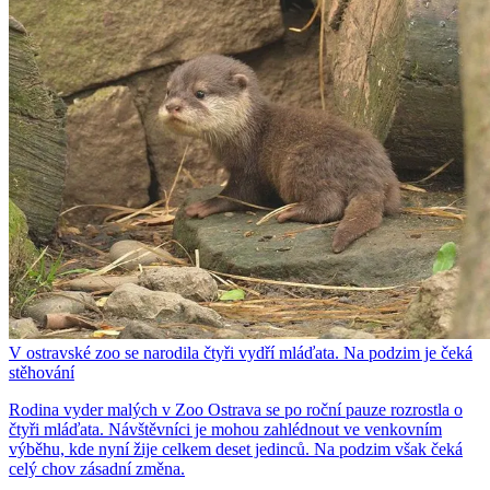
V ostravské zoo se narodila čtyři vydří mláďata. Na podzim je čeká
stěhování
Rodina vyder malých v Zoo Ostrava se po roční pauze rozrostla o
čtyři mláďata. Návštěvníci je mohou zahlédnout ve venkovním
výběhu, kde nyní žije celkem deset jedinců. Na podzim však čeká
celý chov zásadní změna.