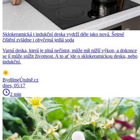
Sklokeramická i indukční deska vydrží déle jako nová. Šetrné
čištění zvládne i obyčejná jedlá soda
Varná deska, která je plná nečistot, může mít nižší výkon, a dokonce
se jí může snížit životnost. A to ať jde o sklokeramickou desku, nebo
indukční.
BydlímeÚtulně.cz
dnes, 05:17
2 min