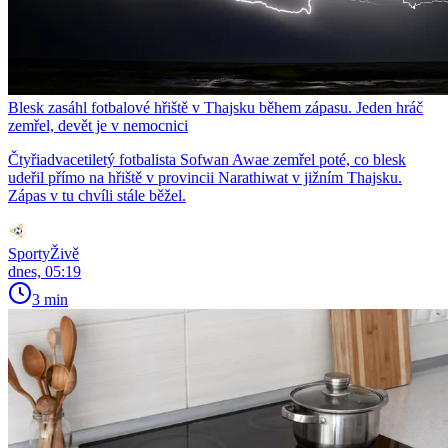
Blesk zasáhl fotbalové hřiště v Thajsku během zápasu. Jeden hráč
zemřel, devět je v nemocnici
Čtyřiadvacetiletý fotbalista Sofwan Awae zemřel poté, co blesk
udeřil přímo na hřiště v provincii Narathiwat v jižním Thajsku.
Zápas v tu chvíli stále běžel.
SportyŽivě
dnes, 05:19
3 min