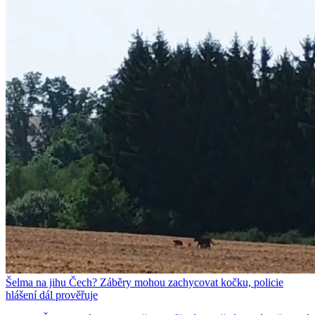
Šelma na jihu Čech? Záběry mohou zachycovat kočku, policie
hlášení dál prověřuje