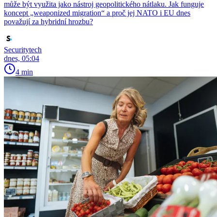
může být využita jako nástroj geopolitického nátlaku. Jak funguje
koncept „weaponized migration“ a proč jej NATO i EU dnes
považují za hybridní hrozbu?
Securitytech
dnes, 05:04
4 min