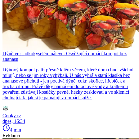
Dýně ve sladkokyselém nálevu: Osvěžující domácí kompot bez
ananasu
Dýňový kompot patří přesně k těm věcem, které doma buď všichni
milují, nebo se jim roky vyhýbali. U nás vyhrála stará klasika bez
ananasové příchuti - jen poctivá dýně, cukr, skořice, hřebíček a
trocha citronu. Právě díky namočení do octové vody a krátkému
povaření zůstávají kostičky pevné, hezky zesklovatí a ve sklenici
chutnají tak, jak si je pamatuji z domácí spíže.
Cooky.cz
dnes, 16:34
4 min
Reklama