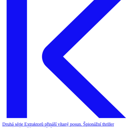
Druhá série Extraktorů přináší vítaný posun. Špionážní thriller