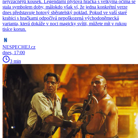
nejvzácnější kousek. Legendární plyšová hračka s velkýma očima se
stala symbolem doby, málokdo však ví, že jedna konkrétní verze
dnes představuje hotový sběratelský poklad. Pokud ve vaší staré
krabici s hračkami odpočívá nepoškozená východoněmecká
varianta, která dokáže v noci magicky svítit, můžete mít v rukou
tisíce korun.
NESPECHEJ.cz
dnes, 17:00
3 min