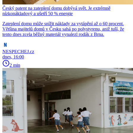
Český patent na zateplení domu dobývá svět. Je extrémně
nízkonákladový a ušetří 50 % energie
Zateplení domu může snížit náklady za vytápění až o 60 procent.
Většina majitelů domů v Česku sahá po polystyrenu, aniž tuší, že
tento dnes zcela běžný materiál vynalezl rodák z Brna.
NESPECHEJ.cz
dnes, 16:00
2 min