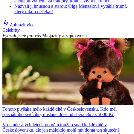
a chlapů vyměnil za traktory, koně a život na ranči
Nazvali ji hnusnou a starou: Olga Menzelová vytáhla trumf,
který nikdo nečekal!
Zobrazit více
Celebrity
Vybrali jsme pro vás
Magazíny a zajímavosti
Tohoto plyšáka mělo každé dítě v Československu. Kdo měl
speciálního svítícího, dostane dnes od sběratelů až 5000 Kč
V osmdesátých letech po něm toužilo snad každé dítě v
Československu, ale jen málokdo mohl mít doma ten skutečně