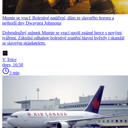
Mumie se vrací: Bolestivé natáčení, dům ze slavného hororu a
nejhorší dny Dwaynea Johnsona
Dobrodružný snímek Mumie se vrací spojil známé herce s novými
tvářemi. Zákulisí odhaluje bolestivé zranění hlavní hvězdy i skandál
se slavným skladatelem.
V Telce
dnes, 16:50
3 min