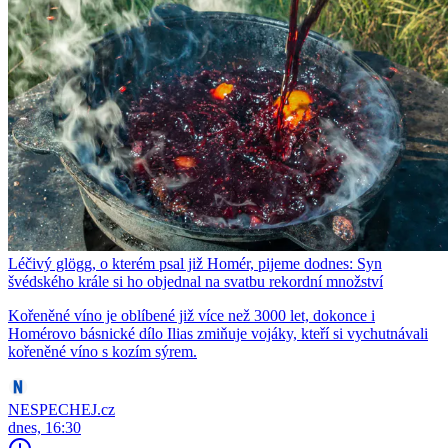
Léčivý glögg, o kterém psal již Homér, pijeme dodnes: Syn
švédského krále si ho objednal na svatbu rekordní množství
Kořeněné víno je oblíbené již více než 3000 let, dokonce i
Homérovo básnické dílo Ilias zmiňuje vojáky, kteří si vychutnávali
kořeněné víno s kozím sýrem.
NESPECHEJ.cz
dnes, 16:30