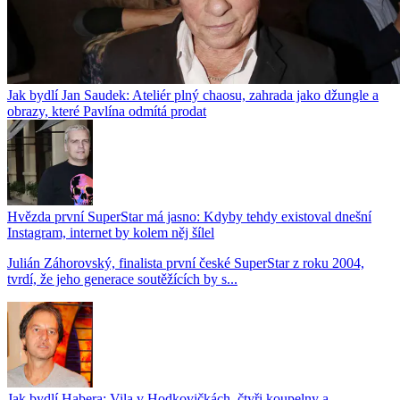
Jak bydlí Jan Saudek: Ateliér plný chaosu, zahrada jako džungle a
obrazy, které Pavlína odmítá prodat
Hvězda první SuperStar má jasno: Kdyby tehdy existoval dnešní
Instagram, internet by kolem něj šílel
Julián Záhorovský, finalista první české SuperStar z roku 2004,
tvrdí, že jeho generace soutěžících by s...
Jak bydlí Habera: Vila v Hodkovičkách, čtyři koupelny a