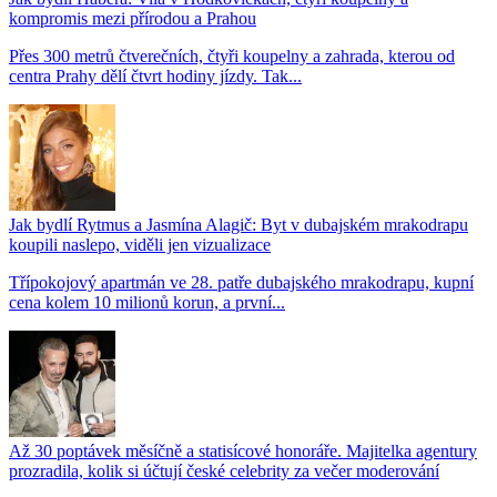
kompromis mezi přírodou a Prahou
Přes 300 metrů čtverečních, čtyři koupelny a zahrada, kterou od
centra Prahy dělí čtvrt hodiny jízdy. Tak...
Jak bydlí Rytmus a Jasmína Alagič: Byt v dubajském mrakodrapu
koupili naslepo, viděli jen vizualizace
Třípokojový apartmán ve 28. patře dubajského mrakodrapu, kupní
cena kolem 10 milionů korun, a první...
Až 30 poptávek měsíčně a statisícové honoráře. Majitelka agentury
prozradila, kolik si účtují české celebrity za večer moderování