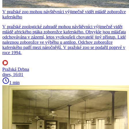
V pražské zoo mohou návštěvníci výjimečně vidět mládě zoborožce
kaferského
V pražské zoologické zahradě mohou návštěvníci výjimečně vidět
mládě afrického ptáka zoborožce kaferského. Obvykle jsou mláďata
odchovávána v zázemí, letos vyzkoušeli chovatelé jiný přístup. Lidé
naleznou zoborožce ve výběhu u antilop. Odchov zoborožce
kaferského patří mezi náročnější. V pražské zoo se podařil poprvé v
roce 1994.
Pražská Drbna
dnes, 16:01
1 min