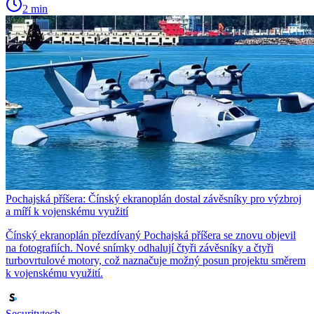
2 min
Pochajská příšera: Čínský ekranoplán dostal závěsníky pro výzbroj
a míří k vojenskému využití
Čínský ekranoplán přezdívaný Pochajská příšera se znovu objevil
na fotografiích. Nové snímky odhalují čtyři závěsníky a čtyři
turbovrtulové motory, což naznačuje možný posun projektu směrem
k vojenskému využití.
Securitytech