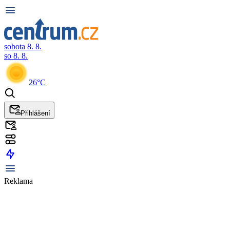
sobota 8. 8.
so 8. 8.
26°C
Přihlášení
Reklama