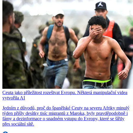
Ceuta jako příležitost rozeštvat Evropu. Některá manipulační videa
vytvořila AI
Jedním z důvodů, proč do španělské Ceuty na severu Afriky minulý
týden přišly desítky tisíc migrantů z Maroka, byly pravděpodobně i
fámy a dezinformace o snadném vstupu do Evropy, které se šířily
přes sociální sítě.