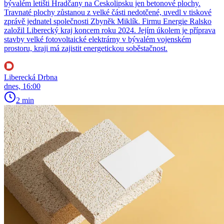
bývalém letišti Hradčany na Českolipsku jen betonové plochy.
Travnaté plochy zůstanou z velké části nedotčené, uvedl v tiskové
zprávě jednatel společnosti Zbyněk Miklík. Firmu Energie Ralsko
založil Liberecký kraj koncem roku 2024. Jejím úkolem je příprava
stavby velké fotovoltaické elektrárny v bývalém vojenském
prostoru, kraji má zajistit energetickou soběstačnost.
Liberecká Drbna
dnes, 16:00
2 min