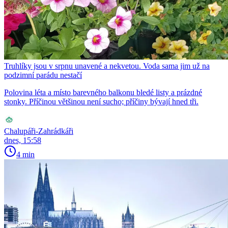
Truhlíky jsou v srpnu unavené a nekvetou. Voda sama jim už na
podzimní parádu nestačí
Polovina léta a místo barevného balkonu bledé listy a prázdné
stonky. Příčinou většinou není sucho; příčiny bývají hned tři.
Chalupáři-Zahrádkáři
dnes, 15:58
4 min