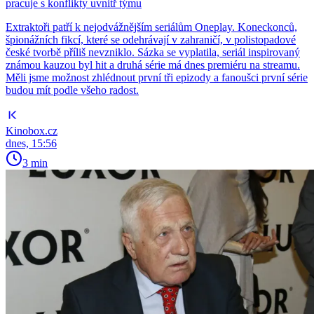
pracuje s konflikty uvnitř týmu
Extraktoři patří k nejodvážnějším seriálům Oneplay. Koneckonců,
špionážních fikcí, které se odehrávají v zahraničí, v polistopadové
české tvorbě příliš nevzniklo. Sázka se vyplatila, seriál inspirovaný
známou kauzou byl hit a druhá série má dnes premiéru na streamu.
Měli jsme možnost zhlédnout první tři epizody a fanoušci první série
budou mít podle všeho radost.
Kinobox.cz
dnes, 15:56
3 min