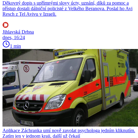
Děkovný dopis s upřímnými slovy úcty, uznání, díků za pomoc a
přístup dostali dálniční policisté z Velkého Beranova. Poslal ho Avi
Resch z Tel Avivu v Izraeli.
Jihlavská Drbna
dnes, 16:24
1 min
Aplikace Záchranka umí nově zavolat psychologa jedním kliknutím.
Zatím jen v jednom kraji, další už čekají