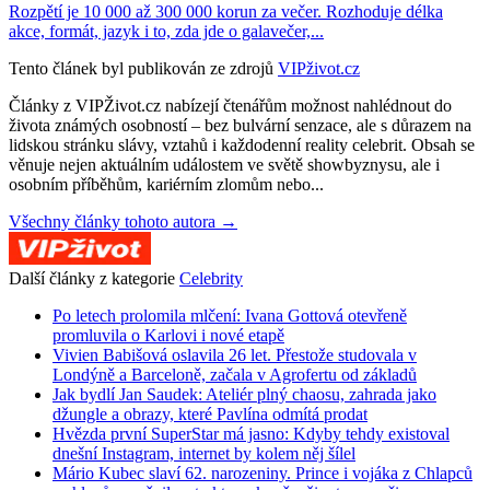
Rozpětí je 10 000 až 300 000 korun za večer. Rozhoduje délka
akce, formát, jazyk i to, zda jde o galavečer,...
Tento článek byl publikován ze zdrojů
VIPživot.cz
Články z VIPŽivot.cz nabízejí čtenářům možnost nahlédnout do
života známých osobností – bez bulvární senzace, ale s důrazem na
lidskou stránku slávy, vztahů i každodenní reality celebrit. Obsah se
věnuje nejen aktuálním událostem ve světě showbyznysu, ale i
osobním příběhům, kariérním zlomům nebo...
Všechny články tohoto autora →
Další články z kategorie
Celebrity
Po letech prolomila mlčení: Ivana Gottová otevřeně
promluvila o Karlovi i nové etapě
Vivien Babišová oslavila 26 let. Přestože studovala v
Londýně a Barceloně, začala v Agrofertu od základů
Jak bydlí Jan Saudek: Ateliér plný chaosu, zahrada jako
džungle a obrazy, které Pavlína odmítá prodat
Hvězda první SuperStar má jasno: Kdyby tehdy existoval
dnešní Instagram, internet by kolem něj šílel
Mário Kubec slaví 62. narozeniny. Prince i vojáka z Chlapců