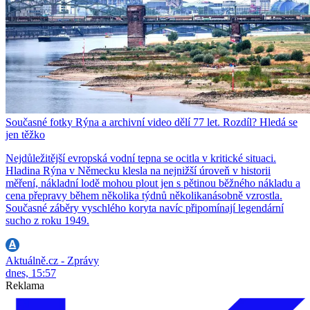
Současné fotky Rýna a archivní video dělí 77 let. Rozdíl? Hledá se
jen těžko
Nejdůležitější evropská vodní tepna se ocitla v kritické situaci.
Hladina Rýna v Německu klesla na nejnižší úroveň v historii
měření, nákladní lodě mohou plout jen s pětinou běžného nákladu a
cena přepravy během několika týdnů několikanásobně vzrostla.
Současné záběry vyschlého koryta navíc připomínají legendární
sucho z roku 1949.
Aktuálně.cz - Zprávy
dnes, 15:57
Reklama