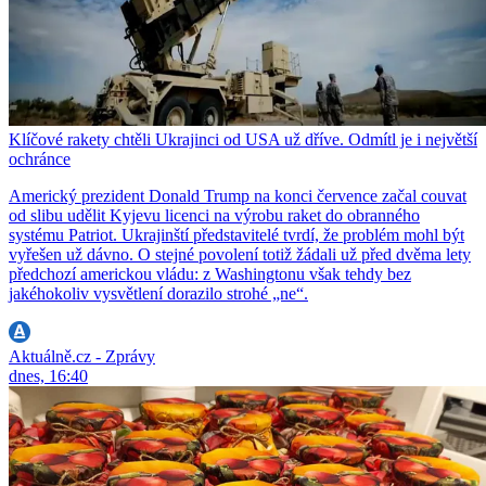
Klíčové rakety chtěli Ukrajinci od USA už dříve. Odmítl je i největší
ochránce
Americký prezident Donald Trump na konci července začal couvat
od slibu udělit Kyjevu licenci na výrobu raket do obranného
systému Patriot. Ukrajinští představitelé tvrdí, že problém mohl být
vyřešen už dávno. O stejné povolení totiž žádali už před dvěma lety
předchozí americkou vládu: z Washingtonu však tehdy bez
jakéhokoliv vysvětlení dorazilo strohé „ne“.
Aktuálně.cz - Zprávy
dnes, 16:40