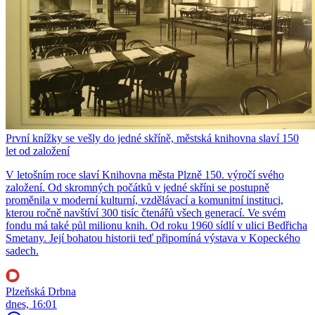
První knížky se vešly do jedné skříně, městská knihovna slaví 150
let od založení
V letošním roce slaví Knihovna města Plzně 150. výročí svého
založení. Od skromných počátků v jedné skříni se postupně
proměnila v moderní kulturní, vzdělávací a komunitní instituci,
kterou ročně navštíví 300 tisíc čtenářů všech generací. Ve svém
fondu má také půl milionu knih. Od roku 1960 sídlí v ulici Bedřicha
Smetany. Její bohatou historii teď připomíná výstava v Kopeckého
sadech.
Plzeňská Drbna
dnes, 16:01