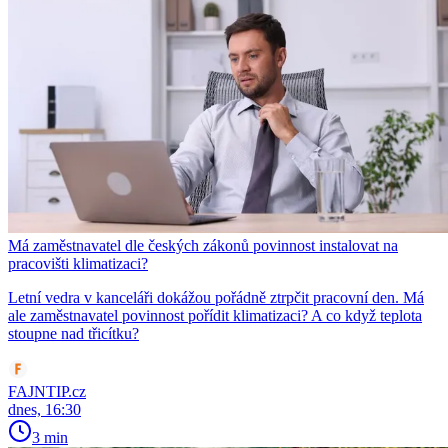
Má zaměstnavatel dle českých zákonů povinnost instalovat na
pracovišti klimatizaci?
Letní vedra v kanceláři dokážou pořádně ztrpčit pracovní den. Má
ale zaměstnavatel povinnost pořídit klimatizaci? A co když teplota
stoupne nad třicítku?
FAJNTIP.cz
dnes, 16:30
3 min