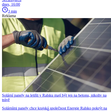
dnes, 16:00
3 min
Reklama
Solární panely na letišti v Ralsku mají být jen na betonu, nikoliv na
trávě
Solárními panely chce krajská společnost Energie Ralsko pokrýt na