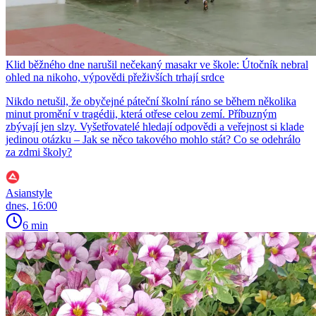
Klid běžného dne narušil nečekaný masakr ve škole: Útočník nebral
ohled na nikoho, výpovědi přeživších trhají srdce
Nikdo netušil, že obyčejné páteční školní ráno se během několika
minut promění v tragédii, která otřese celou zemí. Příbuzným
zbývají jen slzy. Vyšetřovatelé hledají odpovědi a veřejnost si klade
jedinou otázku – Jak se něco takového mohlo stát? Co se odehrálo
za zdmi školy?
Asianstyle
dnes, 16:00
6 min