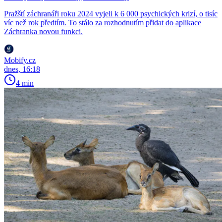
Pražští záchranáři roku 2024 vyjeli k 6 000 psychických krizí, o tisíc
víc než rok předtím. To stálo za rozhodnutím přidat do aplikace
Záchranka novou funkci.
Mobify.cz
dnes, 16:18
4 min