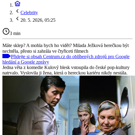
Celebrity
20. 5. 2026, 05:25
3 min
Máte sklep? A mohla bych ho vidět? Milada Ježková herečkou být
nechtěla, přesto si zahrála ve čtyřiceti filmech
Přidejte si obsah Centrum.cz do oblíbených zdrojů pro Google
hledání a Google zprávy
Jedna věta z komedie Kulový blesk vstoupila do české pop-kultury
natrvalo. Vyslovila ji žena, která o hereckou kariéru nikdy nestála.