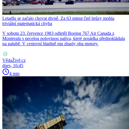
Letadlu se začalo chovat divně. Za 63 minut čiré hrůzy mohla
triviální matematická chyba
V sobotu 23. července 1983 odletěl Boeing 767 Air Canada z
Montrealu s necelou polovinou paliva, které posádka předpokládala
na palubě. V cestovní hladině mu zhasly oba motory.
VědaŽivě.cz
dnes, 16:45
4 min