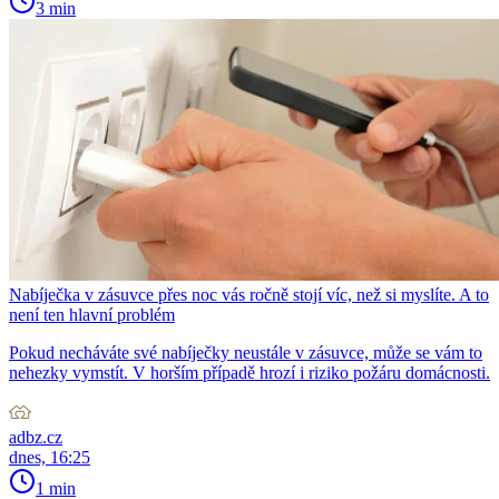
3 min
Nabíječka v zásuvce přes noc vás ročně stojí víc, než si myslíte. A to
není ten hlavní problém
Pokud necháváte své nabíječky neustále v zásuvce, může se vám to
nehezky vymstít. V horším případě hrozí i riziko požáru domácnosti.
adbz.cz
dnes, 16:25
1 min