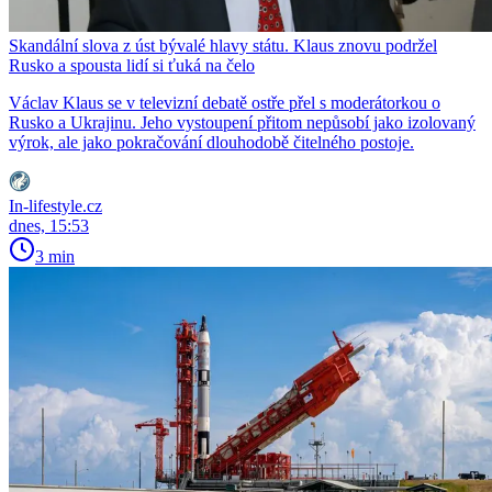
Skandální slova z úst bývalé hlavy státu. Klaus znovu podržel
Rusko a spousta lidí si ťuká na čelo
Václav Klaus se v televizní debatě ostře přel s moderátorkou o
Rusko a Ukrajinu. Jeho vystoupení přitom nepůsobí jako izolovaný
výrok, ale jako pokračování dlouhodobě čitelného postoje.
In-lifestyle.cz
dnes, 15:53
3 min