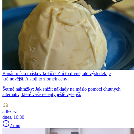
Banán místo másla v koláči? Zní to divně, ale výsledek je
krémovější. A stojí to zlomek ceny
Šetrné náhražky: Jak snížit náklady na máslo pomocí chutných
alternativ, které vaše recepty ještě vylepší.
adbz.cz
dnes, 16:30
2 min