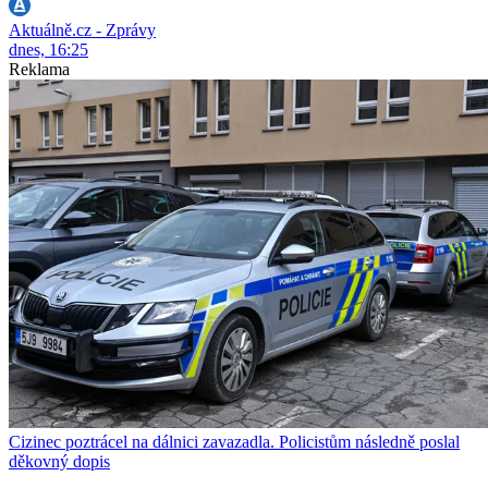
Aktuálně.cz - Zprávy
dnes, 16:25
Reklama
Cizinec poztrácel na dálnici zavazadla. Policistům následně poslal
děkovný dopis