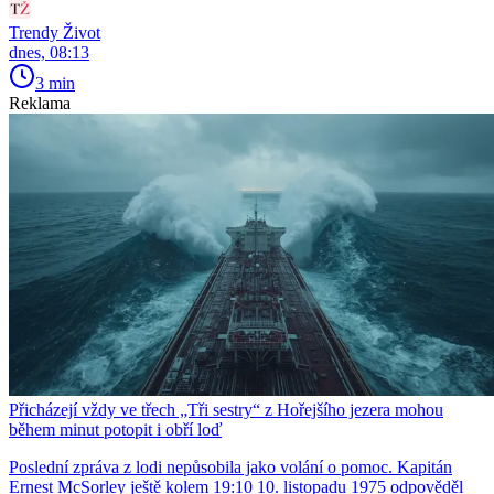
Trendy Život
dnes, 08:13
3 min
Reklama
Přicházejí vždy ve třech „Tři sestry“ z Hořejšího jezera mohou
během minut potopit i obří loď
Poslední zpráva z lodi nepůsobila jako volání o pomoc. Kapitán
Ernest McSorley ještě kolem 19:10 10. listopadu 1975 odpověděl