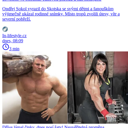
Ondřej Sokol vyrazil do Skotska se svými dětmi a fanouškům
výjimečně ukázal rodinné snímky. Místo tropů zvolili útesy, vítr a
severní pobřeží.
In-lifestyle.cz
dnes, 08:09
3 min
Dříve lámal činky, dnes nosí šaty! Neuvěřitelná proměna