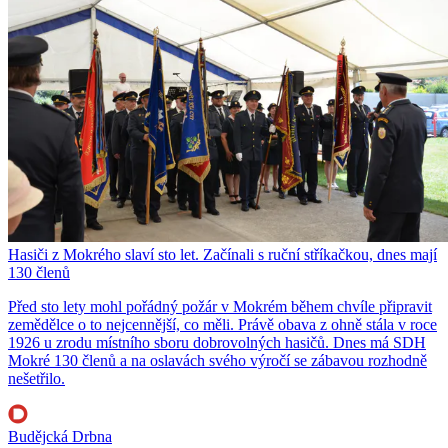
Hasiči z Mokrého slaví sto let. Začínali s ruční stříkačkou, dnes mají
130 členů
Před sto lety mohl pořádný požár v Mokrém během chvíle připravit
zemědělce o to nejcennější, co měli. Právě obava z ohně stála v roce
1926 u zrodu místního sboru dobrovolných hasičů. Dnes má SDH
Mokré 130 členů a na oslavách svého výročí se zábavou rozhodně
nešetřilo.
Budějcká Drbna