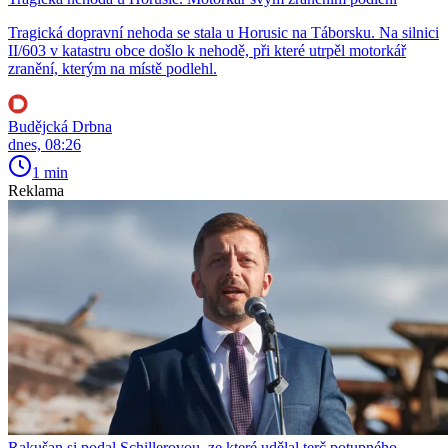
Tragická dopravní nehoda se stala u Horusic na Táborsku. Na silnici
II/603 v katastru obce došlo k nehodě, při které utrpěl motorkář
zranění, kterým na místě podlehl.
Budějcká Drbna
dnes, 08:26
1 min
Reklama
Rakušan si podal Schillerovou, ze které udělal terč potupného