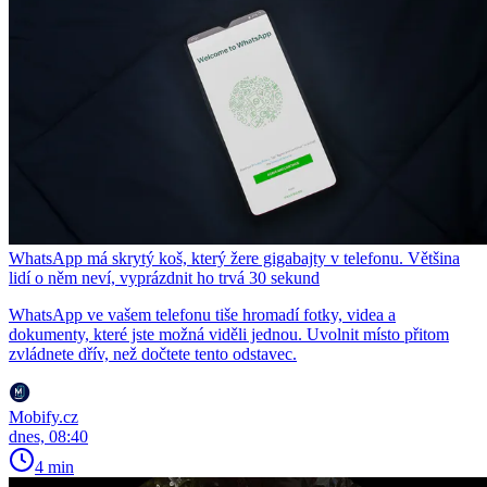
WhatsApp má skrytý koš, který žere gigabajty v telefonu. Většina
lidí o něm neví, vyprázdnit ho trvá 30 sekund
WhatsApp ve vašem telefonu tiše hromadí fotky, videa a
dokumenty, které jste možná viděli jednou. Uvolnit místo přitom
zvládnete dřív, než dočtete tento odstavec.
Mobify.cz
dnes, 08:40
4 min