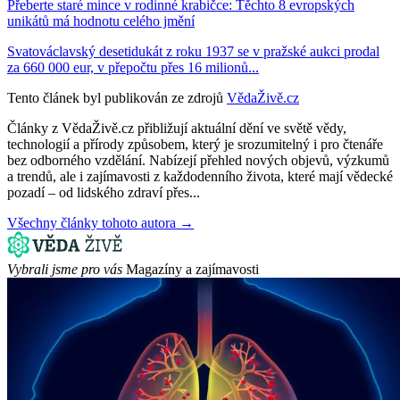
Přeberte staré mince v rodinné krabičce: Těchto 8 evropských
unikátů má hodnotu celého jmění
Svatováclavský desetidukát z roku 1937 se v pražské aukci prodal
za 660 000 eur, v přepočtu přes 16 milionů...
Tento článek byl publikován ze zdrojů
VědaŽivě.cz
Články z VědaŽivě.cz přibližují aktuální dění ve světě vědy,
technologií a přírody způsobem, který je srozumitelný i pro čtenáře
bez odborného vzdělání. Nabízejí přehled nových objevů, výzkumů
a trendů, ale i zajímavosti z každodenního života, které mají vědecké
pozadí – od lidského zdraví přes...
Všechny články tohoto autora →
Vybrali jsme pro vás
Magazíny a zajímavosti