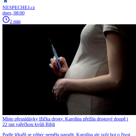
NESPECHEJ.cz
dnes, 08:00
2 min
Místo přesnídávky lžička drogy. Karolína přežila drogové doupě i
22 ran vařečkou kvůli Bibli
Podle lékařů se vůbec neměla narodit. Karolína ale svůj boj o život