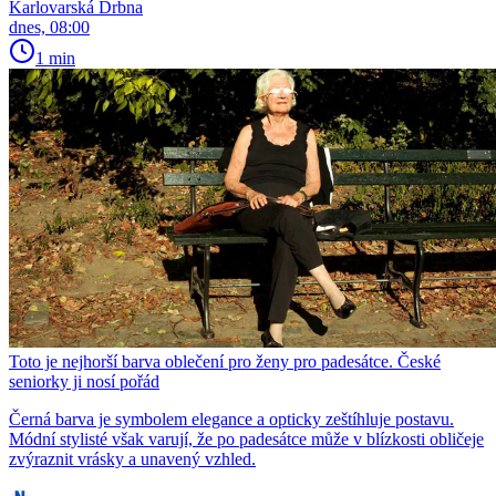
Karlovarská Drbna
dnes, 08:00
1 min
Toto je nejhorší barva oblečení pro ženy pro padesátce. České
seniorky ji nosí pořád
Černá barva je symbolem elegance a opticky zeštíhluje postavu.
Módní stylisté však varují, že po padesátce může v blízkosti obličeje
zvýraznit vrásky a unavený vzhled.