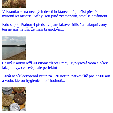
V Braníku se na necelých deseti hektarech dá přečíst přes 40
milionů let historie. Stěny jsou plné zkamenělin, stačí se natáhnout
Kdo si pod Prahou 4 představí panelákové sídliště a nákupní zóny,
ten nejspíš netuší, že mezi branickým...
Český Karibik leží 40 kilometrů od Prahy. Tyrkysová voda a písek
lákají davy, cenově je ale perfektní
Areál nabízí celodenní vstup za 120 korun, parkoviště pro 2 500 aut
a vodu, kterou hygienici i teď hodnotí...