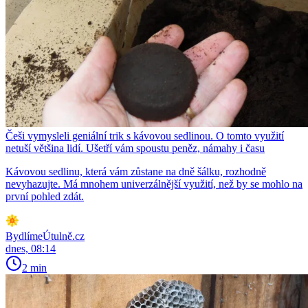
Češi vymysleli geniální trik s kávovou sedlinou. O tomto využití
netuší většina lidí. Ušetří vám spoustu peněz, námahy i času
Kávovou sedlinu, která vám zůstane na dně šálku, rozhodně
nevyhazujte. Má mnohem univerzálnější využití, než by se mohlo na
první pohled zdát.
BydlímeÚtulně.cz
dnes, 08:14
2 min