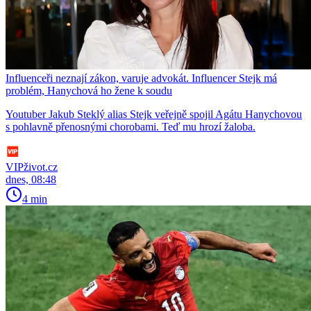
Influenceři neznají zákon, varuje advokát. Influencer Stejk má
problém, Hanychová ho žene k soudu
Youtuber Jakub Steklý alias Stejk veřejně spojil Agátu Hanychovou
s pohlavně přenosnými chorobami. Teď mu hrozí žaloba.
VIPživot.cz
dnes, 08:48
4 min