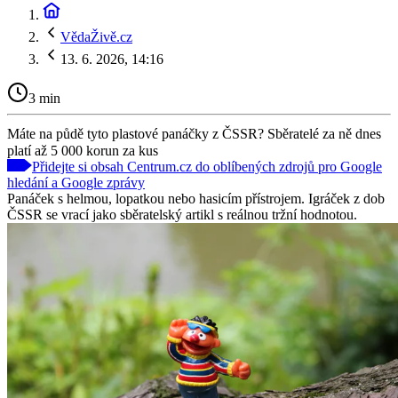
VědaŽivě.cz
13. 6. 2026, 14:16
3 min
Máte na půdě tyto plastové panáčky z ČSSR? Sběratelé za ně dnes
platí až 5 000 korun za kus
Přidejte si obsah Centrum.cz do oblíbených zdrojů pro Google
hledání a Google zprávy
Panáček s helmou, lopatkou nebo hasicím přístrojem. Igráček z dob
ČSSR se vrací jako sběratelský artikl s reálnou tržní hodnotou.