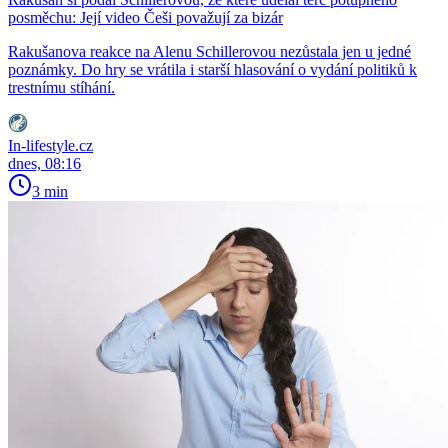
posměchu: Její video Češi považují za bizár
Rakušanova reakce na Alenu Schillerovou nezůstala jen u jedné
poznámky. Do hry se vrátila i starší hlasování o vydání politiků k
trestnímu stíhání.
In-lifestyle.cz
dnes, 08:16
3 min