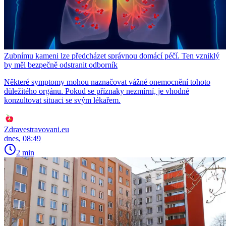
Zubnímu kameni lze předcházet správnou domácí péčí. Ten vzniklý
by měl bezpečně odstranit odborník
Některé symptomy mohou naznačovat vážné onemocnění tohoto
důležitého orgánu. Pokud se příznaky nezmírní, je vhodné
konzultovat situaci se svým lékařem.
Zdravestravovani.eu
dnes, 08:49
2 min