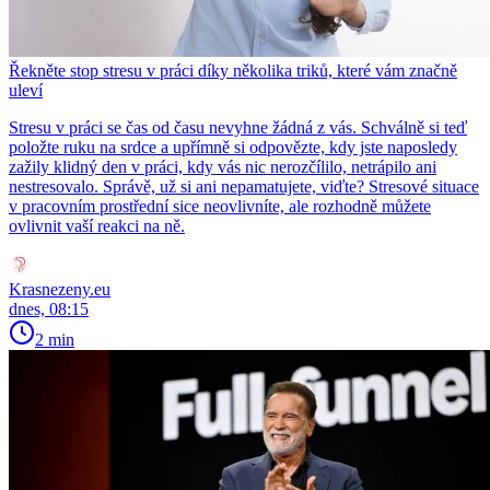
Řekněte stop stresu v práci díky několika triků, které vám značně
uleví
Stresu v práci se čas od času nevyhne žádná z vás. Schválně si teď
položte ruku na srdce a upřímně si odpovězte, kdy jste naposledy
zažily klidný den v práci, kdy vás nic nerozčílilo, netrápilo ani
nestresovalo. Správě, už si ani nepamatujete, viďte? Stresové situace
v pracovním prostřední sice neovlivníte, ale rozhodně můžete
ovlivnit vaší reakci na ně.
Krasnezeny.eu
dnes, 08:15
2 min