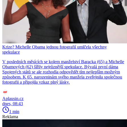
Krize? Michelle Obama jednou fotografií umlčela všechny
spekulace
V posledních měsících se kolem manželství Baracka (65) a Michelle
Obamových (62) šířily nejrůznější spekulace. Bývalá první dáma
Spojených států se ale rozhodla odpovědět tím nejlepším možným
způsobem. K 65. narozeninám svého manžela zveřejnila společnou
fotografii a připojila vzkaz plný lásky.
Aplausin.cz
dnes, 08:43
1 min
Reklama