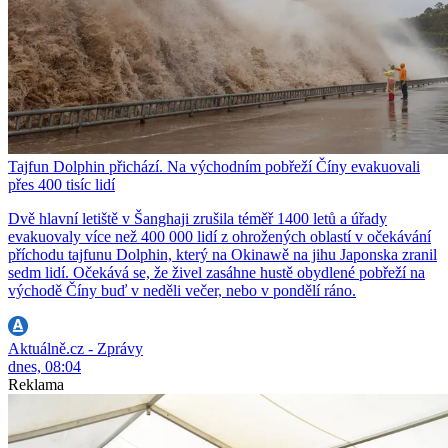
Tajfun Dolphin přichází. Na východním pobřeží Číny evakuovali
přes 400 tisíc lidí
Dvě hlavní letiště v Šanghaji zrušila téměř 1400 letů a úřady
evakuovaly více než 400 000 lidí z ohrožených oblastí v očekávání
příchodu tajfunu Dolphin, který na Okinawě na jihu Japonska zranil
sedm lidí. Očekává se, že živel zasáhne hustě obydlené pobřeží na
východě Číny buď v neděli večer, nebo v pondělí ráno.
Aktuálně.cz - Zprávy
dnes, 08:04
Reklama