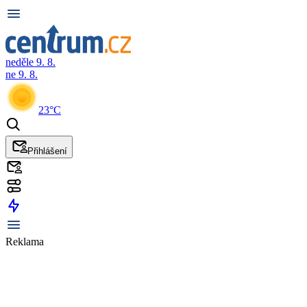
neděle 9. 8.
ne 9. 8.
23°C
Přihlášení
Reklama