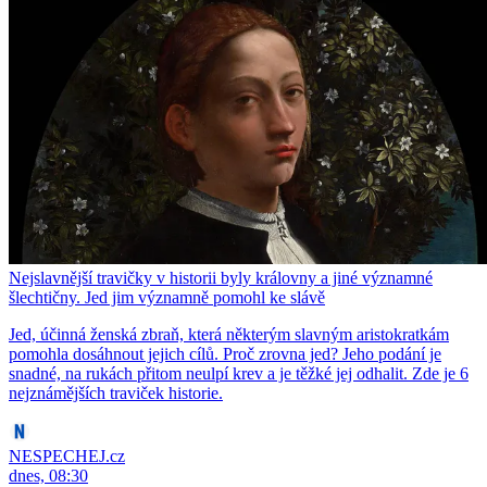
Nejslavnější travičky v historii byly královny a jiné významné
šlechtičny. Jed jim významně pomohl ke slávě
Jed, účinná ženská zbraň, která některým slavným aristokratkám
pomohla dosáhnout jejich cílů. Proč zrovna jed? Jeho podání je
snadné, na rukách přitom neulpí krev a je těžké jej odhalit. Zde je 6
nejznámějších traviček historie.
NESPECHEJ.cz
dnes, 08:30