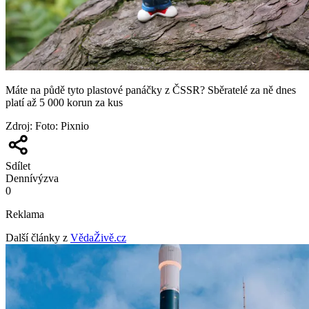
Máte na půdě tyto plastové panáčky z ČSSR? Sběratelé za ně dnes
platí až 5 000 korun za kus
Zdroj
:
Foto: Pixnio
Sdílet
Denní
výzva
0
Reklama
Další články z
VědaŽivě.cz