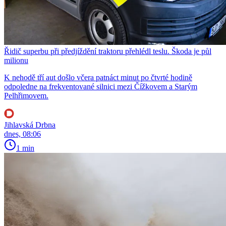
Řidič superbu při předjíždění traktoru přehlédl teslu. Škoda je půl
milionu
K nehodě tří aut došlo včera patnáct minut po čtvrté hodině
odpoledne na frekventované silnici mezi Čížkovem a Starým
Pelhřimovem.
Jihlavská Drbna
dnes, 08:06
1 min