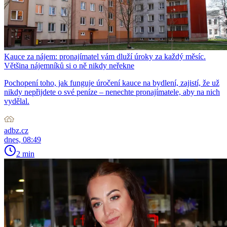
Kauce za nájem: pronajímatel vám dluží úroky za každý měsíc.
Většina nájemníků si o ně nikdy neřekne
Pochopení toho, jak funguje úročení kauce na bydlení, zajistí, že už
nikdy nepřijdete o své peníze – nenechte pronajímatele, aby na nich
vydělal.
adbz.cz
dnes, 08:49
2 min