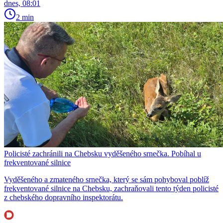
dnes, 08:01
2 min
Policisté zachránili na Chebsku vyděšeného srnečka. Pobíhal u
frekventované silnice
Vyděšeného a zmateného srnečka, který se sám pohyboval poblíž
frekventované silnice na Chebsku, zachraňovali tento týden policisté
z chebského dopravního inspektorátu.