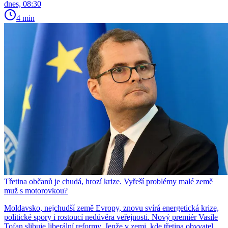
dnes, 08:30
4 min
Třetina občanů je chudá, hrozí krize. Vyřeší problémy malé země
muž s motorovkou?
Moldavsko, nejchudší země Evropy, znovu svírá energetická krize,
politické spory i rostoucí nedůvěra veřejnosti. Nový premiér Vasile
Tofan slibuje liberální reformy. Jenže v zemi, kde třetina obyvatel