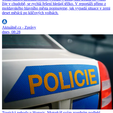
žije v chudobě, se rychlá řešení hledají těžko. V reportáži přímo z
moldavského hlavního města popisujeme, jak vypadá situace v zemi
deset měsíců po klíčových volbách.
Aktuálně.cz - Zprávy
dnes, 08:28
Tragická nehoda u Horusic. Motorkář svým zraněním podlehl