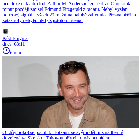
nedaleké nákladní lodi Arthur M. Anderson, že se drží. O několik
minut později zmizel Edmund Fitzgerald z radaru. Nebyl vyslán
nouzový signál a všech 29 mužů na palubě zahynulo. Přesná příčina
katastrofy nebyla nikdy s jistotou určena.
Kód Enigma
dnes, 08:11
6 min
Ondřej Sokol se pochlubil fotkami se svými dětmi z nádherné
dovolené ve Skotsku: Takovou přírodu u nás nenajdete