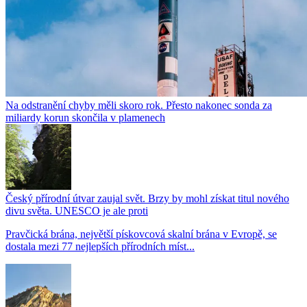
Na odstranění chyby měli skoro rok. Přesto nakonec sonda za
miliardy korun skončila v plamenech
Český přírodní útvar zaujal svět. Brzy by mohl získat titul nového
divu světa. UNESCO je ale proti
Pravčická brána, největší pískovcová skalní brána v Evropě, se
dostala mezi 77 nejlepších přírodních míst...