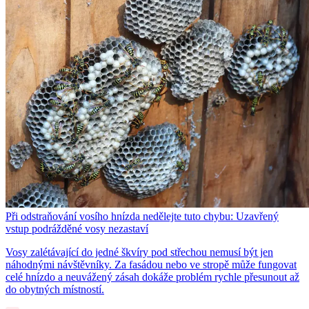
Při odstraňování vosího hnízda nedělejte tuto chybu: Uzavřený
vstup podrážděné vosy nezastaví
Vosy zalétávající do jedné škvíry pod střechou nemusí být jen
náhodnými návštěvníky. Za fasádou nebo ve stropě může fungovat
celé hnízdo a neuvážený zásah dokáže problém rychle přesunout až
do obytných místností.