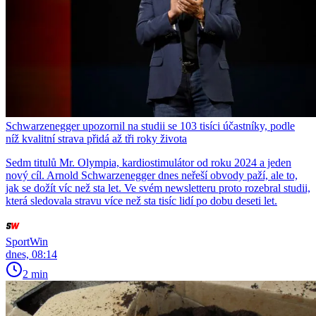
Schwarzenegger upozornil na studii se 103 tisíci účastníky, podle
níž kvalitní strava přidá až tři roky života
Sedm titulů Mr. Olympia, kardiostimulátor od roku 2024 a jeden
nový cíl. Arnold Schwarzenegger dnes neřeší obvody paží, ale to,
jak se dožít víc než sta let. Ve svém newsletteru proto rozebral studii,
která sledovala stravu více než sta tisíc lidí po dobu deseti let.
SportWin
dnes, 08:14
2 min