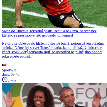
Salah do Turecka, rekordní posila Realu a pak tma. Server, bez
kterého se přestupové léto neobejde, to neunesl
Nejdřív se objevovalo hlášení o špatné bráně, potom už jen prázdná
stránka. Německý server Transfermarkt, kam míří každý, kdo chce
vědět, kolik který fotbalista stojí, se uprostřed nejrušnějšího období
roku prostě položil.
SportWin
dnes, 08:46
2 min