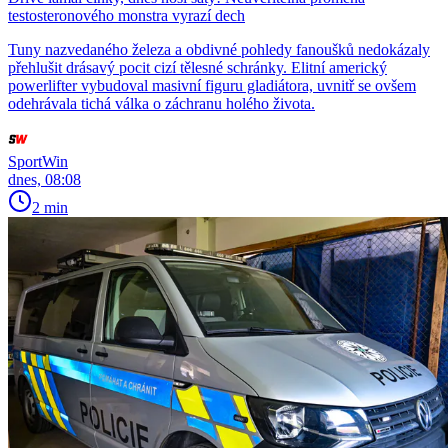
testosteronového monstra vyrazí dech
Tuny nazvedaného železa a obdivné pohledy fanoušků nedokázaly
přehlušit drásavý pocit cizí tělesné schránky. Elitní americký
powerlifter vybudoval masivní figuru gladiátora, uvnitř se ovšem
odehrávala tichá válka o záchranu holého života.
SportWin
dnes, 08:08
2 min