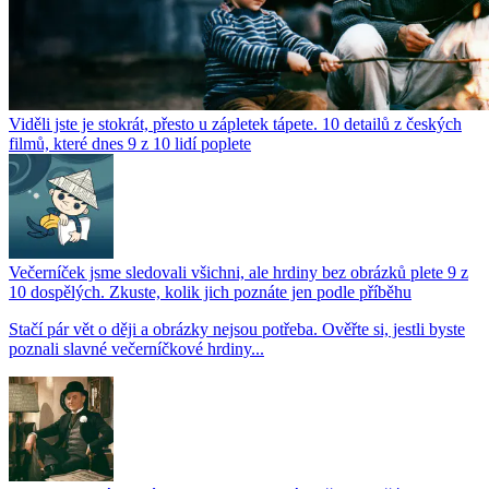
Viděli jste je stokrát, přesto u zápletek tápete. 10 detailů z českých
filmů, které dnes 9 z 10 lidí poplete
Večerníček jsme sledovali všichni, ale hrdiny bez obrázků plete 9 z
10 dospělých. Zkuste, kolik jich poznáte jen podle příběhu
Stačí pár vět o ději a obrázky nejsou potřeba. Ověřte si, jestli byste
poznali slavné večerníčkové hrdiny...