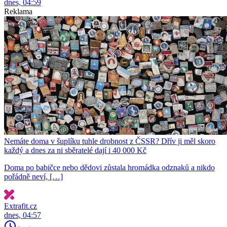
dnes, 04:59
Reklama
Nemáte doma v šuplíku tuhle drobnost z ČSSR? Dřív ji měl skoro
každý a dnes za ni sběratelé dají i 40 000 Kč
Doma po babičce nebo dědovi zůstala hromádka odznaků a nikdo
pořádně neví, […]
Extrafit.cz
dnes, 04:57