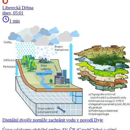
Liberecká Drbna
dnes, 05:01
1 min
Digitální dvojče pomůže zachránit vodu v povodí Dyje
Ústav výzkumu globální změny AV ČR (CzechGlobe) a státní