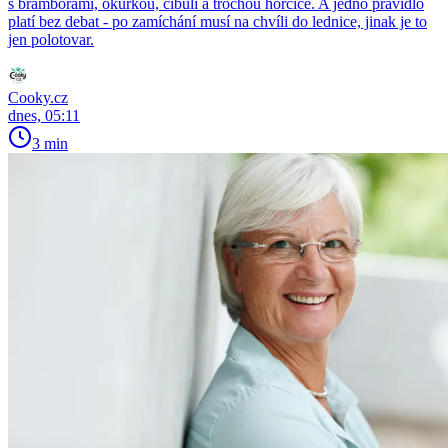
s bramborami, okurkou, cibulí a trochou hořčice. A jedno pravidlo
platí bez debat - po zamíchání musí na chvíli do lednice, jinak je to
jen polotovar.
Cooky.cz
dnes, 05:11
3 min