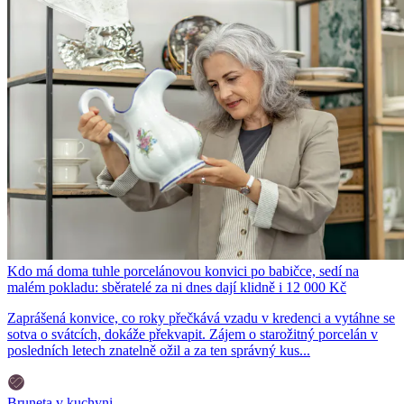
Kdo má doma tuhle porcelánovou konvici po babičce, sedí na
malém pokladu: sběratelé za ni dnes dají klidně i 12 000 Kč
Zaprášená konvice, co roky přečkává vzadu v kredenci a vytáhne se
sotva o svátcích, dokáže překvapit. Zájem o starožitný porcelán v
posledních letech znatelně ožil a za ten správný kus...
Bruneta v kuchyni