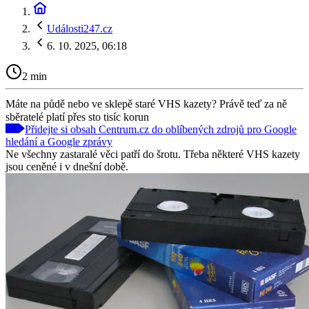
Události247.cz
6. 10. 2025, 06:18
2 min
Máte na půdě nebo ve sklepě staré VHS kazety? Právě teď za ně
sběratelé platí přes sto tisíc korun
Přidejte si obsah Centrum.cz do oblíbených zdrojů pro Google
hledání a Google zprávy
Ne všechny zastaralé věci patří do šrotu. Třeba některé VHS kazety
jsou ceněné i v dnešní době.