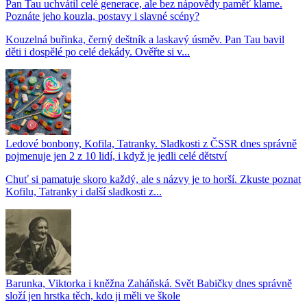
Pan Tau uchvátil celé generace, ale bez nápovědy paměť klame.
Poznáte jeho kouzla, postavy i slavné scény?
Kouzelná buřinka, černý deštník a laskavý úsměv. Pan Tau bavil
děti i dospělé po celé dekády. Ověřte si v...
Ledové bonbony, Kofila, Tatranky. Sladkosti z ČSSR dnes správně
pojmenuje jen 2 z 10 lidí, i když je jedli celé dětství
Chuť si pamatuje skoro každý, ale s názvy je to horší. Zkuste poznat
Kofilu, Tatranky i další sladkosti z...
Barunka, Viktorka i kněžna Zaháňská. Svět Babičky dnes správně
složí jen hrstka těch, kdo ji měli ve škole