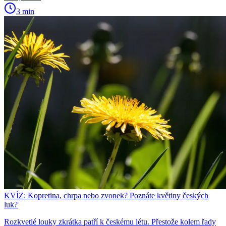
3 min
KVÍZ: Kopretina, chrpa nebo zvonek? Poznáte květiny českých
luk?
Rozkvetlé louky zkrátka patří k českému létu. Přestože kolem řady