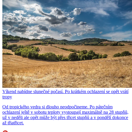
Víkend nabídne slunečné počasí. Po krátkém ochlazení se opět vrátí
tropy
Od tropického vedra si dlouho neodpočineme. Po pátečním
ochlazení ještě v sobotu teploty vystoupají maximálně na 28 stupňů,
už v neděli ale opět může být přes třicet stupňů a v pondělí dokonce
až třiatřicet.