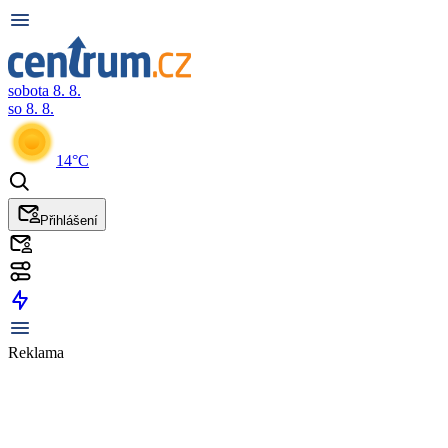
sobota 8. 8.
so 8. 8.
14°C
Přihlášení
Reklama