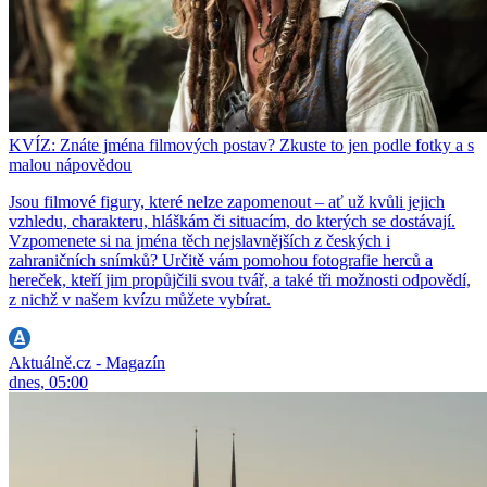
KVÍZ: Znáte jména filmových postav? Zkuste to jen podle fotky a s
malou nápovědou
Jsou filmové figury, které nelze zapomenout – ať už kvůli jejich
vzhledu, charakteru, hláškám či situacím, do kterých se dostávají.
Vzpomenete si na jména těch nejslavnějších z českých i
zahraničních snímků? Určitě vám pomohou fotografie herců a
hereček, kteří jim propůjčili svou tvář, a také tři možnosti odpovědí,
z nichž v našem kvízu můžete vybírat.
Aktuálně.cz - Magazín
dnes, 05:00