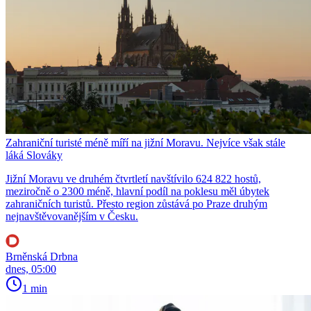
Zahraniční turisté méně míří na jižní Moravu. Nejvíce však stále
láká Slováky
Jižní Moravu ve druhém čtvrtletí navštívilo 624 822 hostů,
meziročně o 2300 méně, hlavní podíl na poklesu měl úbytek
zahraničních turistů. Přesto region zůstává po Praze druhým
nejnavštěvovanějším v Česku.
Brněnská Drbna
dnes, 05:00
1 min