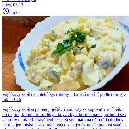
dnes, 05:13
4 min
Vajíčkový salát na chlebíčky, rohlíky i domácí mlsání podle normy z
roku 1976
Vajíčkový salát si pamatuji ještě z časů, kdy se kupoval v mlíčňáku
do papíru, k tomu tři rohlíky a když zbyla koruna navíc, přihodil se i
jahodový koktejl. Právě tenhle starší styl mám na něm ráda dodnes:
není to jen miska nasekaných vajec s majonézou, ale poctivá svačina