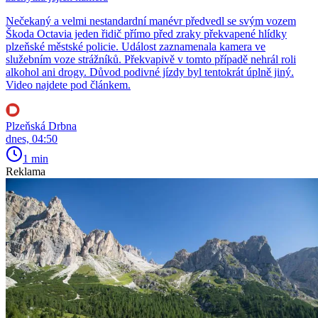
Nečekaný a velmi nestandardní manévr předvedl se svým vozem
Škoda Octavia jeden řidič přímo před zraky překvapené hlídky
plzeňské městské policie. Událost zaznamenala kamera ve
služebním voze strážníků. Překvapivě v tomto případě nehrál roli
alkohol ani drogy. Důvod podivné jízdy byl tentokrát úplně jiný.
Video najdete pod článkem.
Plzeňská Drbna
dnes, 04:50
1 min
Reklama