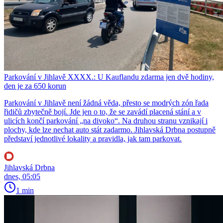
Parkování v Jihlavě XXXX.: U Kauflandu zdarma jen dvě hodiny,
den je za 650 korun
Parkování v Jihlavě není žádná věda, přesto se modrých zón řada
řidičů zbytečně bojí. Jde jen o to, že se zavádí placená stání a v
ulicích končí parkování „na divoko“. Na druhou stranu vznikají i
plochy, kde lze nechat auto stát zadarmo. Jihlavská Drbna postupně
představí jednotlivé lokality a pravidla, jak tam parkovat.
Jihlavská Drbna
dnes, 05:05
1 min