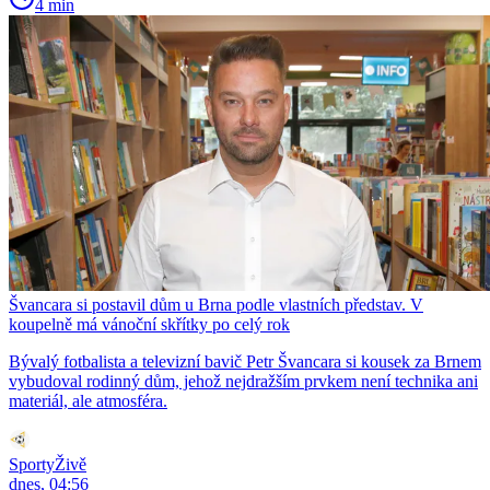
4 min
Švancara si postavil dům u Brna podle vlastních představ. V
koupelně má vánoční skřítky po celý rok
Bývalý fotbalista a televizní bavič Petr Švancara si kousek za Brnem
vybudoval rodinný dům, jehož nejdražším prvkem není technika ani
materiál, ale atmosféra.
SportyŽivě
dnes, 04:56