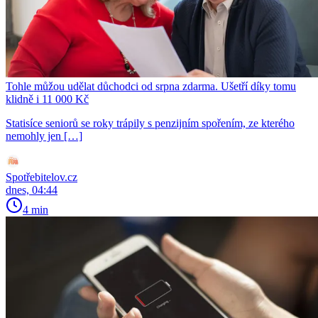
Tohle můžou udělat důchodci od srpna zdarma. Ušetří díky tomu
klidně i 11 000 Kč
Statisíce seniorů se roky trápily s penzijním spořením, ze kterého
nemohly jen […]
Spotřebitelov.cz
dnes, 04:44
4 min