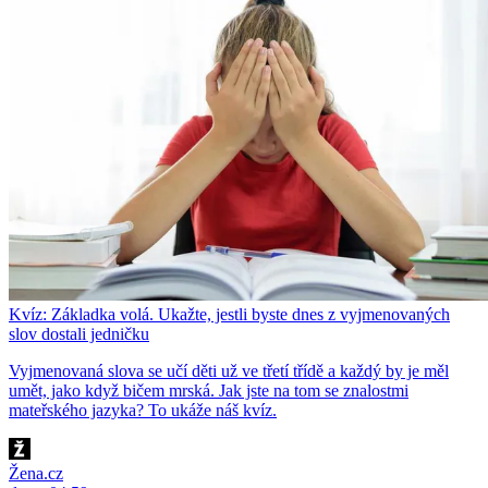
Kvíz: Základka volá. Ukažte, jestli byste dnes z vyjmenovaných
slov dostali jedničku
Vyjmenovaná slova se učí děti už ve třetí třídě a každý by je měl
umět, jako když bičem mrská. Jak jste na tom se znalostmi
mateřského jazyka? To ukáže náš kvíz.
Žena.cz