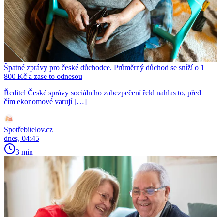
Špatné zprávy pro české důchodce. Průměrný důchod se sníží o 1
800 Kč a zase to odnesou
Ředitel České správy sociálního zabezpečení řekl nahlas to, před
čím ekonomové varují […]
Spotřebitelov.cz
dnes, 04:45
3 min