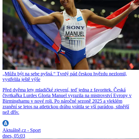
„Můžu být na sebe pyšná.“ Tvrdý pád českou hvězdu nezlomil,
vystřelila ještě výše
Před dvěma lety mladičké zjevení, teď jedna z favoritek. Česká
čtvrtkařka Lurdes Gloria Manuel vyrazila na mistrovství Evropy v
Birminghamu v nové roli. Po náročné sezoně 2025 a vleklém
zranění se letos na atletickou dráhu vrátila se vší parádou, silnější
než dřív.
Aktuálně.cz - Sport
dnes, 05:03