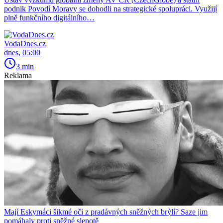
podnik Povodí Moravy se dohodli na strategické spolupráci. Využijí
plně funkčního digitálního…
VodaDnes.cz
dnes, 05:00
3 min
Reklama
Mají Eskymáci šikmé oči z pradávných sněžných brýlí? Saze jim
pomáhaly proti sněžné slepotě