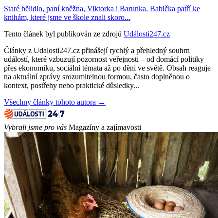
Staré bělidlo, paní kněžna, Viktorka i Barunka. Babička patří ke
knihám, které jsme ve škole znali skoro...
Tento článek byl publikován ze zdrojů
Události247.cz
Články z Udalosti247.cz přinášejí rychlý a přehledný souhrn
událostí, které vzbuzují pozornost veřejnosti – od domácí politiky
přes ekonomiku, sociální témata až po dění ve světě. Obsah reaguje
na aktuální zprávy srozumitelnou formou, často doplněnou o
kontext, postřehy nebo praktické důsledky...
Všechny články tohoto autora →
Vybrali jsme pro vás
Magazíny a zajímavosti