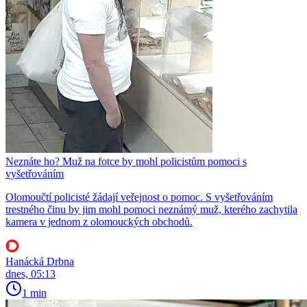
Neznáte ho? Muž na fotce by mohl policistům pomoci s
vyšetřováním
Olomoučtí policisté žádají veřejnost o pomoc. S vyšetřováním
trestného činu by jim mohl pomoci neznámý muž, kterého zachytila
kamera v jednom z olomouckých obchodů.
Hanácká Drbna
dnes, 05:13
1 min