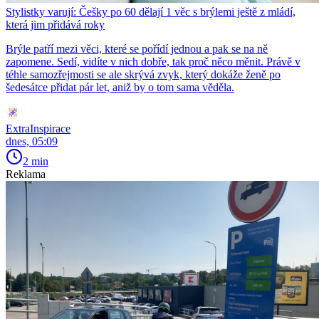
Stylistky varují: Češky po 60 dělají 1 věc s brýlemi ještě z mládí,
která jim přidává roky
Brýle patří mezi věci, které se pořídí jednou a pak se na ně
zapomene. Sedí, vidíte v nich dobře, tak proč něco měnit. Právě v
téhle samozřejmosti se ale skrývá zvyk, který dokáže ženě po
šedesátce přidat pár let, aniž by o tom sama věděla.
ExtraInspirace
dnes, 05:09
2 min
Reklama