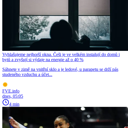
Vyhlašujeme nejhorší okna. Češi je ve velkém instalují do domů i
bytů a zvyšují si výdaje na energie až o 40 %
Sáhnete v zimě na vnitřní sklo a je ledové, u parapetu se drží pás
studeného vzduchu a účet...
FVE.info
dnes, 05:05
4 min