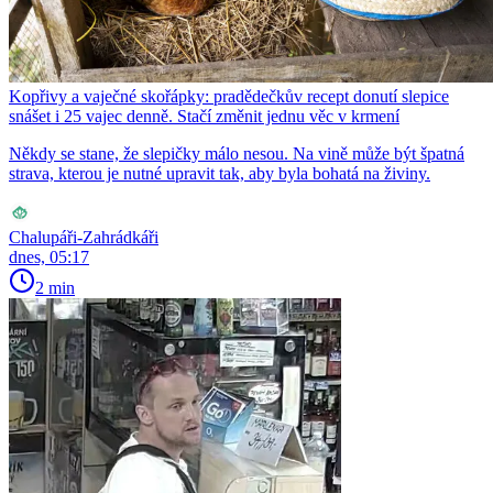
Kopřivy a vaječné skořápky: pradědečkův recept donutí slepice
snášet i 25 vajec denně. Stačí změnit jednu věc v krmení
Někdy se stane, že slepičky málo nesou. Na vině může být špatná
strava, kterou je nutné upravit tak, aby byla bohatá na živiny.
Chalupáři-Zahrádkáři
dnes, 05:17
2 min