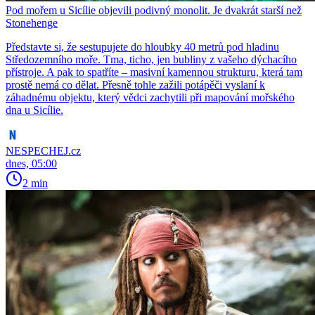
Pod mořem u Sicílie objevili podivný monolit. Je dvakrát starší než
Stonehenge
Představte si, že sestupujete do hloubky 40 metrů pod hladinu
Středozemního moře. Tma, ticho, jen bubliny z vašeho dýchacího
přístroje. A pak to spatříte – masivní kamennou strukturu, která tam
prostě nemá co dělat. Přesně tohle zažili potápěči vyslaní k
záhadnému objektu, který vědci zachytili při mapování mořského
dna u Sicílie.
NESPECHEJ.cz
dnes, 05:00
2 min