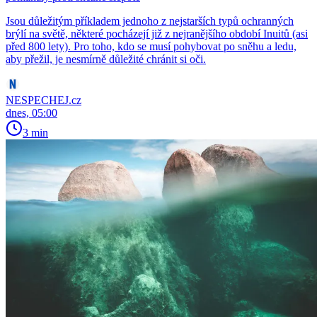
Jsou důležitým příkladem jednoho z nejstarších typů ochranných
brýlí na světě, některé pocházejí již z nejranějšího období Inuitů (asi
před 800 lety). Pro toho, kdo se musí pohybovat po sněhu a ledu,
aby přežil, je nesmírně důležité chránit si oči.
NESPECHEJ.cz
dnes, 05:00
3 min