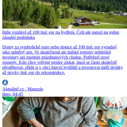
Itálie rozdává až 100 tisíc eur na bydlení. Češi ale narazí na jednu
zásadní podmínku
Domy za symbolické euro nebo dotace až 100 tisíc eur vypadají
jako splněný sen. Ve skutečnosti ale italské regiony nehledají
investory ani majitele prázdninových chalup. Potřebují nové
sousedy. Kdo chce veřejné peníze získat, musí se často skutečně
přestěhovat, zřídit si v obci hlavní bydliště a investovat další desítky
až stovky tisíc eur do rekonstrukce.
Aktuálně.cz - Magazín
dnes, 04:45