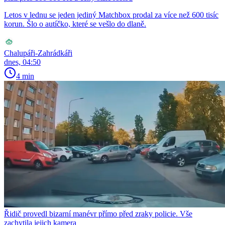
Letos v lednu se jeden jediný Matchbox prodal za více než 600 tisíc
korun. Šlo o autíčko, které se vešlo do dlaně.
Chalupáři-Zahrádkáři
dnes, 04:50
4 min
Řidič provedl bizarní manévr přímo před zraky policie. Vše
zachytila jejich kamera