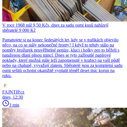
V roce 1968 stál 9,50 Kčs, dnes za sadu osmi kusů nabízejí
sběratelé 9 000 Kč
Pamatujete si na konec šedesátých let, kdy se v trafikách objevilo
něco, na co se stály nekonečné fronty? I když to tehdy stálo na
poměry brožurek neuvěřitelné peníze, kluci i holky pro to běželi s
nataženou dlaní plnou mincí. Dnes se tyto zažloutlé papírové
poklady, které možná stále leží zapomenuté v krabici na vaší půdě
nebo na chalupě, vyvažují zlatem. Sběratelé jsou za kompletní sadu
osmi sešitů ochotni okamžitě vyplatit téměř deset tisíc korun na
ruku.
FAJNTIP.cz
dnes, 12:30
3 min