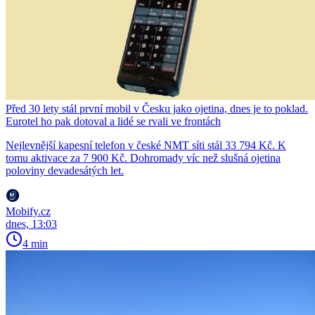
Před 30 lety stál první mobil v Česku jako ojetina, dnes je to poklad.
Eurotel ho pak dotoval a lidé se rvali ve frontách
Nejlevnější kapesní telefon v české NMT síti stál 33 794 Kč. K
tomu aktivace za 7 900 Kč. Dohromady víc než slušná ojetina
poloviny devadesátých let.
Mobify.cz
dnes, 13:03
4 min