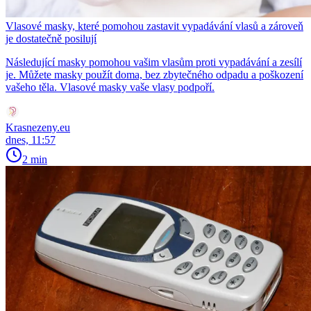
Vlasové masky, které pomohou zastavit vypadávání vlasů a zároveň
je dostatečně posilují
Následující masky pomohou vašim vlasům proti vypadávání a zesílí
je. Můžete masky použít doma, bez zbytečného odpadu a poškození
vašeho těla. Vlasové masky vaše vlasy podpoří.
Krasnezeny.eu
dnes, 11:57
2 min