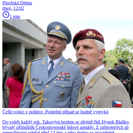
Plzeňská Drbna
dnes, 12:02
1 min
Čeští vojáci v politice. Poslední případ se hodně vymyká
Do voleb každý rok. Takovým heslem se zřejmě řídí Hynek Blaško,
bývalý příslušník Československé lidové armády. Z ozbrojených sil
generálmajor odešel před 14 lety a jeho jméno se pravidelně