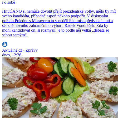
i o sobě
Hnutí ANO si nemůže dovolit přejít prezidentské volby, mělo by mít
svého kandidáta, případně aspoň někoho podpořit. V diskusním
pořadu Poledne s Moravcem to v neděli řekl místopředseda hnutí a
šéf sněmovního zahraničního výboru Radek Vondráček. Zda by
mohl kandidovat on, si rozmyslí, je to podle něj velká „debata se
sebou samým“.
Aktuálně.cz - Zprávy
dnes, 12:36