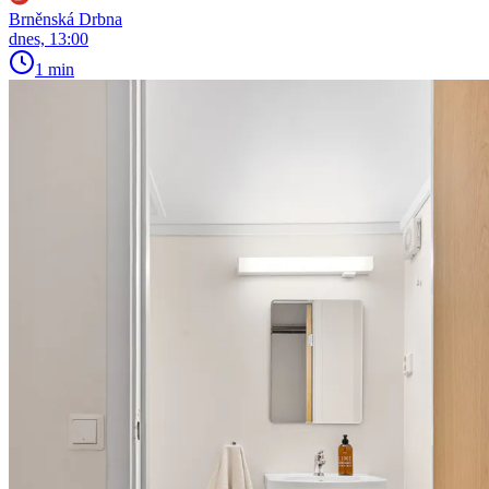
Brněnská Drbna
dnes, 13:00
1 min