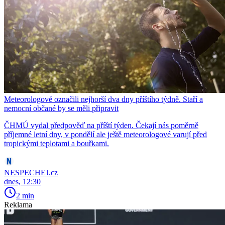
Meteorologové označili nejhorší dva dny příštího týdně. Staří a
nemocní občané by se měli připravit
ČHMÚ vydal předpověď na příští týden. Čekají nás poměrně
příjemné letní dny, v pondělí ale ještě meteorologové varují před
tropickými teplotami a bouřkami.
NESPECHEJ.cz
dnes, 12:30
2 min
Reklama