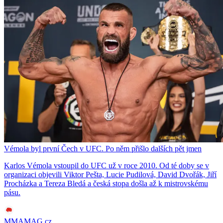
Vémola byl první Čech v UFC. Po něm přišlo dalších pět jmen
Karlos Vémola vstoupil do UFC už v roce 2010. Od té doby se v
organizaci objevili Viktor Pešta, Lucie Pudilová, David Dvořák, Jiří
Procházka a Tereza Bledá a česká stopa došla až k mistrovskému
pásu.
MMAMAG.cz