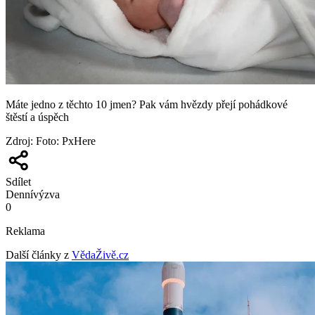
Máte jedno z těchto 10 jmen? Pak vám hvězdy přejí pohádkové
štěstí a úspěch
Zdroj
:
Foto: PxHere
Sdílet
Denní
výzva
0
Reklama
Další články z
VědaŽivě.cz