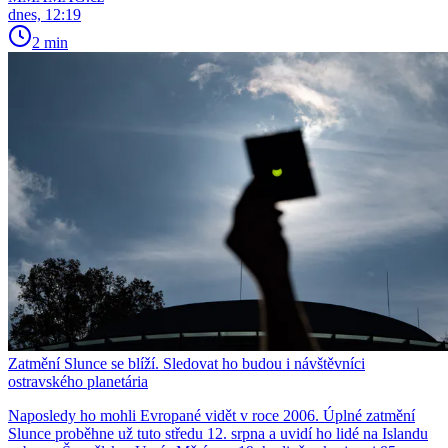
dnes, 12:19
2 min
Zatmění Slunce se blíží. Sledovat ho budou i návštěvníci
ostravského planetária
Naposledy ho mohli Evropané vidět v roce 2006. Úplné zatmění
Slunce proběhne už tuto středu 12. srpna a uvidí ho lidé na Islandu