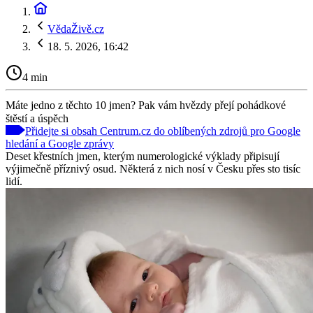
VědaŽivě.cz
18. 5. 2026, 16:42
4 min
Máte jedno z těchto 10 jmen? Pak vám hvězdy přejí pohádkové
štěstí a úspěch
Přidejte si obsah Centrum.cz do oblíbených zdrojů pro Google
hledání a Google zprávy
Deset křestních jmen, kterým numerologické výklady připisují
výjimečně příznivý osud. Některá z nich nosí v Česku přes sto tisíc
lidí.