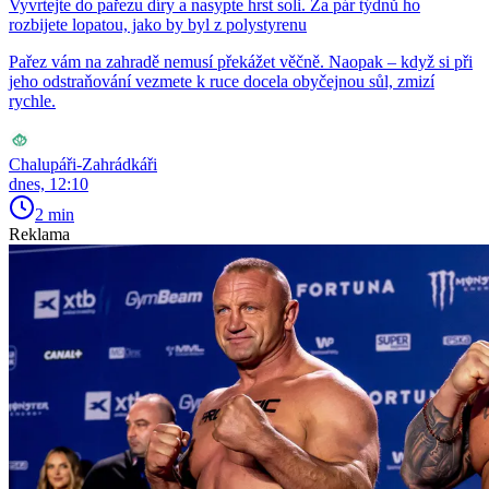
Vyvrtejte do pařezu díry a nasypte hrst soli. Za pár týdnů ho
rozbijete lopatou, jako by byl z polystyrenu
Pařez vám na zahradě nemusí překážet věčně. Naopak – když si při
jeho odstraňování vezmete k ruce docela obyčejnou sůl, zmizí
rychle.
Chalupáři-Zahrádkáři
dnes, 12:10
2 min
Reklama