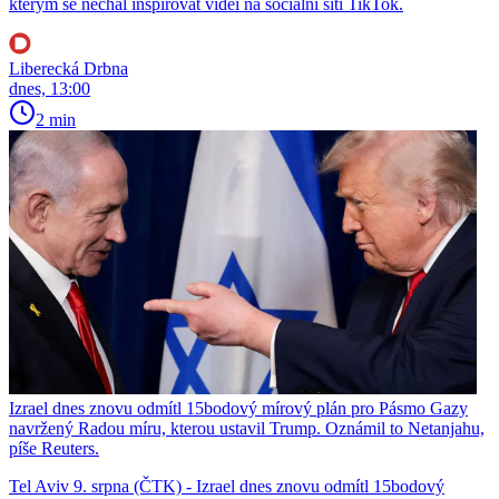
kterým se nechal inspirovat videi na sociální síti TikTok.
Liberecká Drbna
dnes, 13:00
2 min
Izrael dnes znovu odmítl 15bodový mírový plán pro Pásmo Gazy
navržený Radou míru, kterou ustavil Trump. Oznámil to Netanjahu,
píše Reuters.
Tel Aviv 9. srpna (ČTK) - Izrael dnes znovu odmítl 15bodový