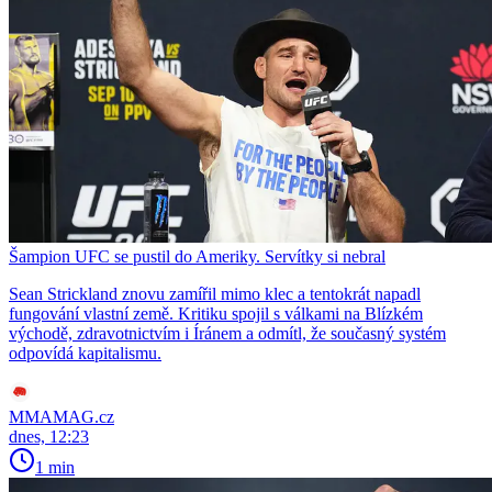
Šampion UFC se pustil do Ameriky. Servítky si nebral
Sean Strickland znovu zamířil mimo klec a tentokrát napadl
fungování vlastní země. Kritiku spojil s válkami na Blízkém
východě, zdravotnictvím i Íránem a odmítl, že současný systém
odpovídá kapitalismu.
MMAMAG.cz
dnes, 12:23
1 min