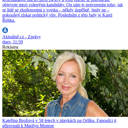
objevuje mezi volenými kandidáty. On sám je potvrzením toho, jak
se lidé se zkušenostmi z vojska – někdy úspěšně, jindy ne –
pokoušejí získat politický vliv. Posledním z této řady je Karel
Řehka.
Aktuálně.cz - Zprávy
dnes, 11:59
Reklama
Kateřina Brožová v 58 letech v plavkách na Orlíku. Fanoušci ji
přirovnali k Marilyn Monroe