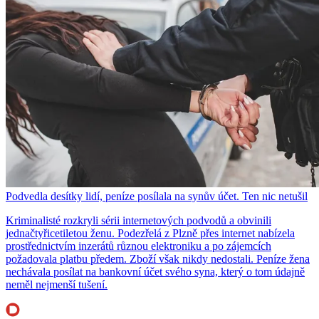
Podvedla desítky lidí, peníze posílala na synův účet. Ten nic netušil
Kriminalisté rozkryli sérii internetových podvodů a obvinili
jednačtyřicetiletou ženu. Podezřelá z Plzně přes internet nabízela
prostřednictvím inzerátů různou elektroniku a po zájemcích
požadovala platbu předem. Zboží však nikdy nedostali. Peníze žena
nechávala posílat na bankovní účet svého syna, který o tom údajně
neměl nejmenší tušení.