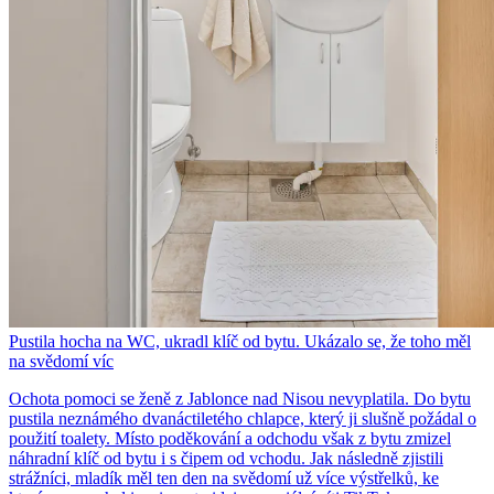
Pustila hocha na WC, ukradl klíč od bytu. Ukázalo se, že toho měl
na svědomí víc
Ochota pomoci se ženě z Jablonce nad Nisou nevyplatila. Do bytu
pustila neznámého dvanáctiletého chlapce, který ji slušně požádal o
použití toalety. Místo poděkování a odchodu však z bytu zmizel
náhradní klíč od bytu i s čipem od vchodu. Jak následně zjistili
strážníci, mladík měl ten den na svědomí už více výstřelků, ke