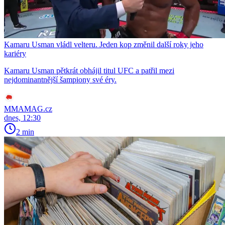
Kamaru Usman vládl velteru. Jeden kop změnil další roky jeho
kariéry
Kamaru Usman pětkrát obhájil titul UFC a patřil mezi
nejdominantnější šampiony své éry.
MMAMAG.cz
dnes, 12:30
2 min