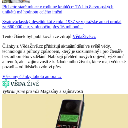
Přeberte staré mince v rodinné krabičce: Těchto 8 evropských
unikátů má hodnotu celého jmění
Svatováclavský desetidukát z roku 1937 se v pražské aukci prodal
za 660 000 eur, v přepočtu přes 16 milionů...
Tento článek byl publikován ze zdrojů
VědaŽivě.cz
Články z VědaŽivě.cz přibližují aktuální dění ve světě vědy,
technologií a přírody způsobem, který je srozumitelný i pro čtenáře
bez odborného vzdělání. Nabízejí přehled nových objevů, výzkumů
a trendů, ale i zajímavosti z každodenního života, které mají vědecké
pozadí – od lidského zdraví přes...
Všechny články tohoto autora →
Vybrali jsme pro vás
Magazíny a zajímavosti