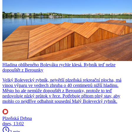
Hladina oblíbeného Boleváku rychle klesá. Rybník teď nelze
dopouštět z Berounky
Velký Bolevecký rybník, největší plzeňská rekreační plocha, má
vinou výparu ve vedrech zhruba o 40 centimetrů nižší hladinu.
Město ho ale nemůže dopouštět z Berounky, protože to teď
nedovoluje nízký průtok v řece. Potřebuje přitom plný stav, aby
mohlo co nejdříve odbahnit sousední Malý Bolevecký rybník.
Plzeňská Drbna
dnes, 13:02
2 min