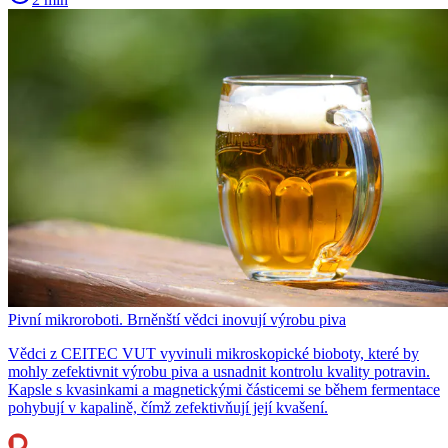
Pivní mikroroboti. Brněnští vědci inovují výrobu piva
Vědci z CEITEC VUT vyvinuli mikroskopické bioboty, které by
mohly zefektivnit výrobu piva a usnadnit kontrolu kvality potravin.
Kapsle s kvasinkami a magnetickými částicemi se během fermentace
pohybují v kapalině, čímž zefektivňují její kvašení.