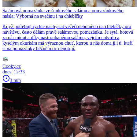
Salámová pomazánka ze šunkového salámu a pomazánkového
másla: Výborná na svačinu i na chlebíčky
Když potřebuji rychle nachystat večeři nebo něco na chlebíčky pro
návštěvu, často dělám právě salámovou pomazánku. Je sytá, hotová
za pár minut a díky nastrouhanému salámu, vejcím natvrdo a
kyselým okurkám má výraznou chuť, kterou u nás doma jí i ti, kteří
si na pomazánky běžně moc nepotrpí.
Cooky.cz
dnes, 12:33
3 min