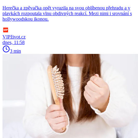
Herečka a zpěvačka opět vyrazila na svou oblíbenou přehradu a v
plavkách rozpoutala vlnu obdivných reakcí. Mezi nimi i srovnání s
hollywoodskou ikonou.
VIPživot.cz
dnes, 11:58
3 min