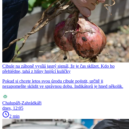
Cibule na záhoně vysílá jasný signál, že je čas sklízet. Kdo ho
přehlédne, tahá z hlíny hnijící kuličky
Pokud si chcete letos svou úrodu cibule pojistit, určitě ji
nezapomeňte sklidit ve správnou dobu. Indikátorů je hned několik.
Chalupáři-Zahrádkáři
dnes, 12:05
2 min