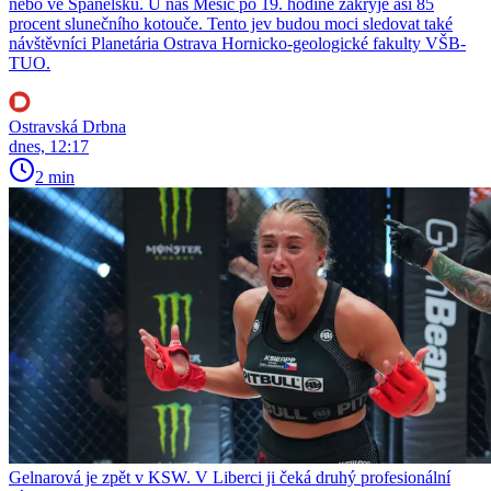
nebo ve Španělsku. U nás Měsíc po 19. hodině zakryje asi 85
procent slunečního kotouče. Tento jev budou moci sledovat také
návštěvníci Planetária Ostrava Hornicko-geologické fakulty VŠB-
TUO.
Ostravská Drbna
dnes, 12:17
2 min
Gelnarová je zpět v KSW. V Liberci ji čeká druhý profesionální