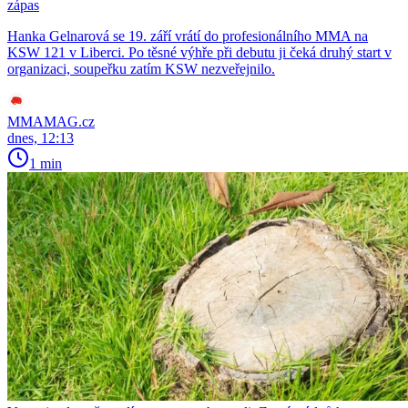
zápas
Hanka Gelnarová se 19. září vrátí do profesionálního MMA na
KSW 121 v Liberci. Po těsné výhře při debutu ji čeká druhý start v
organizaci, soupeřku zatím KSW nezveřejnilo.
MMAMAG.cz
dnes, 12:13
1 min