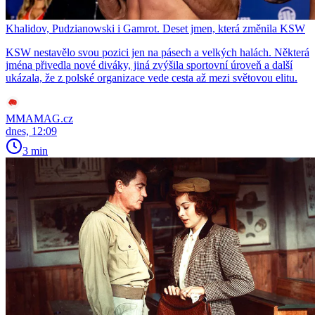
Khalidov, Pudzianowski i Gamrot. Deset jmen, která změnila KSW
KSW nestavělo svou pozici jen na pásech a velkých halách. Některá
jména přivedla nové diváky, jiná zvýšila sportovní úroveň a další
ukázala, že z polské organizace vede cesta až mezi světovou elitu.
MMAMAG.cz
dnes, 12:09
3 min