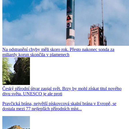
Na odstranění chyby měli skoro rok. Přesto nakonec sonda za
miliardy korun skončila v plamenech
Český přírodní útvar zaujal svět. Brzy by mohl získat titul nového
divu světa. UNESCO je ale proti
Pravčická brána, největší pískovcová skalní brána v Evropě, se
dostala mezi 77 nejlepších přírodních míst...