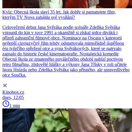
Kvíz: Obecná škola slaví 35 let. Jak dobře si pamatujete film,
kterým TV Nova zahájila své vysílání?
Celovečerní debut Jana Svěráka podle scénáře Zdeňka Svěráka
vstoupil do kin v roce 1991 a okamžitě si získal srdce diváků i
přízeň zahraniční filmové obce. Nominace na Oscara v kategorii
nejlepší cizojazyčný film tehdy odstartovala mimořádně úspěšnou
éru tvůrčího spřežení otce a syna Svěrákových, které se natrvalo
zapsalo do historie české kinematografie. Nostalgická komedie
Obecná škola ze zmateného poválečného období nabízí poctivou
retro filmařinu, zlidovělé hlášky a výkony Jana Třísky v roli učitele
Igora Hnízda nebo Zdeňka Svěráka jako přísného, ale spravedlivého
otce Součka.
Kinobox.cz
dnes, 12:05
1 min