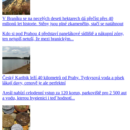
V Braníku se na necelých deseti hektarech dá přečíst přes 40
milionů let historie. Stěny jsou plné zkamenělin, stačí se natáhnout
Kdo si pod Prahou 4 představí panelákové sídliště a nákupní zóny,
ten nejspíš netuší, že mezi branickým...
Český Karibik leží 40 kilometrů od Prahy. Tyrkysová voda a písek
lákají davy, cenově je ale perfektní
Areál nabízí celodenní vstup za 120 korun, parkoviště pro 2 500 aut
a vodu, kterou hygienici i teď hodnotí...