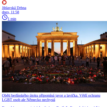
Jihlavská Drbna
dnes, 11:58
1 min
Oběti berlínského útoku připomíná javor a lavička. Větší ochranu
LGBT osob ale Německo nechystá