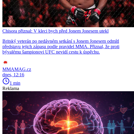
Chisora přiznal: V kleci bych před Jonem Jonesem utekl
Britský veterán po nedávném setkání s Jonem Jonesem odmítl
představu jejich zápasu podle pravidel MMA. Přiznal, že proti
bývalému šampionovi UFC nevidí cestu k úspěchu.
MMAMAG.cz
dnes, 12:16
1 min
Reklama