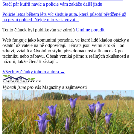
Stačí pár kufrů navíc a policie vám zakáže další jízdu
Policie letos během léta víc sleduje auta, která působí přetíženě už
na první pohled. Nejde o to zastavovat...
Tento článek byl publikován ze zdrojů
Umíme poradit
Web funguje jako komunitní poradna, ve které lidé kladou otázky a
ostatní uživatelé na ně odpovídají. Témata jsou velmi široká – od
zdraví, vztahů a životního stylu, přes domácnost a finance až po
techniku nebo zábavu. Obsah vzniká přímo z reálných zkušeností a
názorů, takže čtenáři získají...
Všechny články tohoto autora →
Vybrali jsme pro vás
Magazíny a zajímavosti