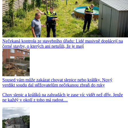
Nečekaná kontrola ze stavebního úřadu: Lidé masivně doplácejí na
černé stavby, o kterých ani netušili, že je mají
Soused vám může zakázat chovat slepice nebo králíky. Nový
verdikt soudu dal stěžovatelům nečekanou zbraň do ruky
Chov slepic a králíků na zahradách je zase víc vidět než dřív. Jenže
ne každý v okolí z toho má radost....