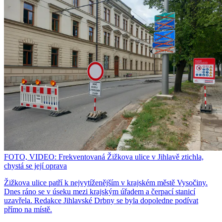
FOTO, VIDEO: Frekventovaná Žižkova ulice v Jihlavě ztichla,
chystá se její oprava
Žižkova ulice patří k nejvytíženějším v krajském městě Vysočiny.
Dnes ráno se v úseku mezi krajským úřadem a čerpací stanicí
uzavřela. Redakce Jihlavské Drbny se byla dopoledne podívat
přímo na místě.