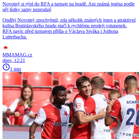
Novotný si rýpl do RFA a turnaje na hradě. Ani známá jména podle
něj lístky samy neprodají
Ondřej Novotný zpochybnil, zda několik známých jmen a atraktivní
kulisa Bratislavského hradu stačí k rychlému prodeji vstupenek.
RFA navíc před turnajem přišla o Václava Siváka i Joiltona
Lutterbacha.
MMAMAG.cz
dnes, 12:21
1 min