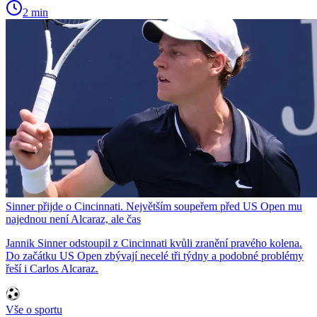
2 min
Sinner přijde o Cincinnati. Největším soupeřem před US Open mu
najednou není Alcaraz, ale čas
Jannik Sinner odstoupil z Cincinnati kvůli zranění pravého kolena.
Do začátku US Open zbývají necelé tři týdny a podobné problémy
řeší i Carlos Alcaraz.
Vše o sportu