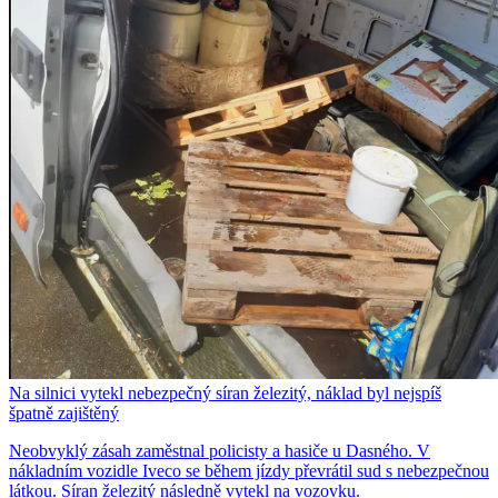
Na silnici vytekl nebezpečný síran železitý, náklad byl nejspíš
špatně zajištěný
Neobvyklý zásah zaměstnal policisty a hasiče u Dasného. V
nákladním vozidle Iveco se během jízdy převrátil sud s nebezpečnou
látkou. Síran železitý následně vytekl na vozovku.