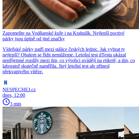
Zapomeňte na Vodňanské kuře i na Krahulík. Nejlepší poctivé
párky jsou úplně od jiné značky
Vídeňské párky patří mezi stálice českých lednic. Jak vybrat ty
nejlepší? Obalem se řídit nemůžeme. Letošní test dTestu ukázal
nepříjemné rozdíly mezi tím, co výrobci uvádějí na etiketě, a tím, co
laboratoř skutečně naměřila. Jiný letošní test ale přinesl
překvapivého vítěze.
NESPECHEJ.cz
dnes, 12:00
3 min