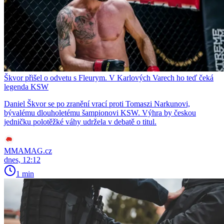
Škvor přišel o odvetu s Fleurym. V Karlových Varech ho teď čeká
legenda KSW
Daniel Škvor se po zranění vrací proti Tomaszi Narkunovi,
bývalému dlouholetému šampionovi KSW. Výhra by českou
jedničku polotěžké váhy udržela v debatě o titul.
MMAMAG.cz
dnes, 12:12
1 min