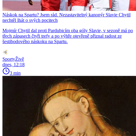
Náskok na Spartu? Jsem rád. Nezastavitelný kanonýr Slavie Chytil
nechtěl lhát o svých pocitech
Mojmír Chytil dal proti Pardubicím oba góly Slavie, v sezoně má po
třech zápasech čtyři trefy a po výhře otevřeně přiznal radost ze
šestibodového náskoku na Spartu.
SportyŽivě
dnes, 12:18
3 min