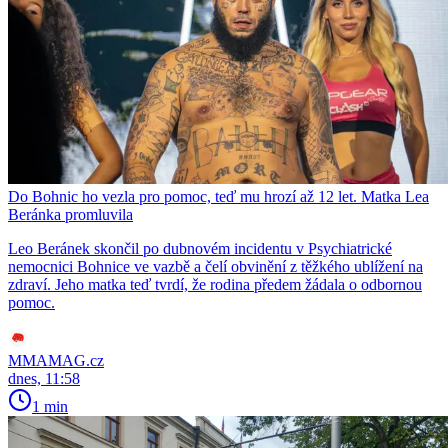
Do Bohnic ho vezla pro pomoc, teď mu hrozí až 12 let. Matka Lea
Beránka promluvila
Leo Beránek skončil po dubnovém incidentu v Psychiatrické
nemocnici Bohnice ve vazbě a čelí obvinění z těžkého ublížení na
zdraví. Jeho matka teď tvrdí, že rodina předem žádala o odbornou
pomoc.
MMAMAG.cz
dnes, 11:58
1 min