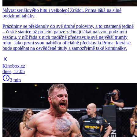
Návrat seriálového hitu i velkolepí Zrádci. Prima láká na silné
podzimní taháky
Prázdniny se překlenuly do své druhé poloviny, a to znamená jediné
– české stanice už po letní pauze začínají lákat na svou podzimní
sezónu, v níž řada z nich tradičně představuje své největší trumfy
roku. Jako první svou nabídku oficiálně představila Prima, která se
bude spoléhat na osvědčené tituly a samozřejmě také kriminálky.
Kinobox.cz
dnes, 12:05
3 min