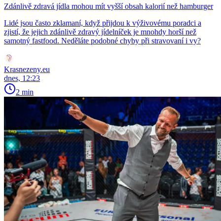
Zdánlivě zdravá jídla mohou mít vyšší obsah kalorií než hamburger
Lidé jsou často zklamaní, když přijdou k výživovému poradci a
zjistí, že jejich zdánlivě zdravý jídelníček je mnohdy horší než
samotný fastfood. Neděláte podobné chyby při stravovaní i vy?
Krasnezeny.eu
dnes, 12:23
2 min