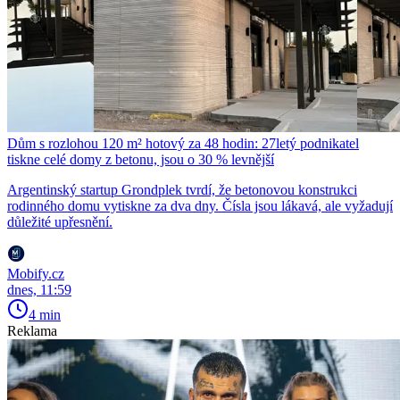
Dům s rozlohou 120 m² hotový za 48 hodin: 27letý podnikatel
tiskne celé domy z betonu, jsou o 30 % levnější
Argentinský startup Grondplek tvrdí, že betonovou konstrukci
rodinného domu vytiskne za dva dny. Čísla jsou lákavá, ale vyžadují
důležité upřesnění.
Mobify.cz
dnes, 11:59
4 min
Reklama