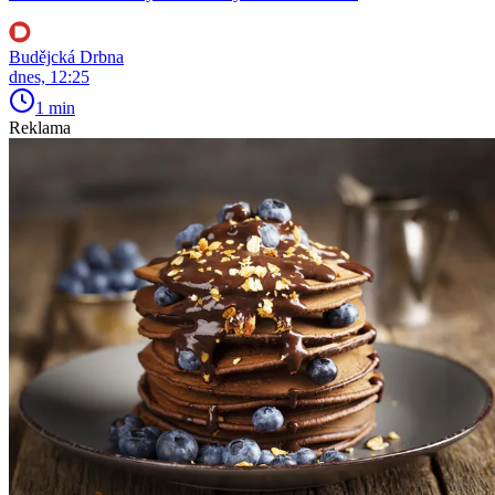
Budějcká Drbna
dnes, 12:25
1 min
Reklama