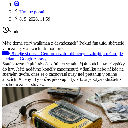
Umíme poradit
8. 5. 2026, 11:59
3 min
Máte doma starý walkman z devadesátek? Pokud funguje, sběratelé
vám za něj v aukcích utrhnou ruce
Přidejte si obsah Centrum.cz do oblíbených zdrojů pro Google
hledání a Google zprávy
Staré kazetové přehrávače z 90. let se tak nějak potichu vrací zpátky
do hry. Ještě nedávno končily zapomenuté v šuplíku nebo někde na
sběrném dvoře, dnes se o zachovalé kusy lidé přetahují v online
aukcích. A ceny? Ty občas překvapí i ty, kdo si je kdysi odnášeli z
obchodu za pár stovek.