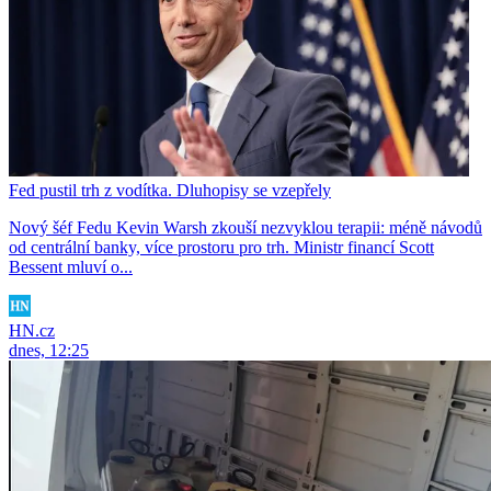
Fed pustil trh z vodítka. Dluhopisy se vzepřely
Nový šéf Fedu Kevin Warsh zkouší nezvyklou terapii: méně návodů
od centrální banky, více prostoru pro trh. Ministr financí Scott
Bessent mluví o...
HN.cz
dnes, 12:25