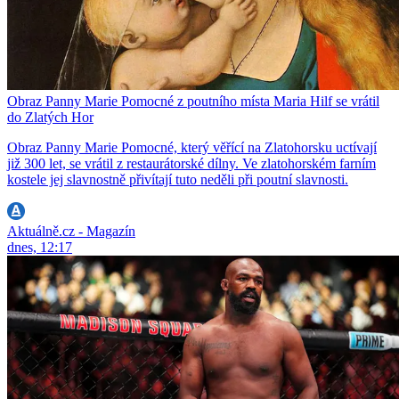
Obraz Panny Marie Pomocné z poutního místa Maria Hilf se vrátil
do Zlatých Hor
Obraz Panny Marie Pomocné, který věřící na Zlatohorsku uctívají
již 300 let, se vrátil z restaurátorské dílny. Ve zlatohorském farním
kostele jej slavnostně přivítají tuto neděli při poutní slavnosti.
Aktuálně.cz - Magazín
dnes, 12:17