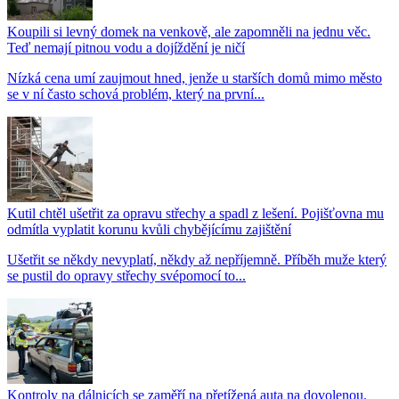
Koupili si levný domek na venkově, ale zapomněli na jednu věc.
Teď nemají pitnou vodu a dojíždění je ničí
Nízká cena umí zaujmout hned, jenže u starších domů mimo město
se v ní často schová problém, který na první...
Kutil chtěl ušetřit za opravu střechy a spadl z lešení. Pojišťovna mu
odmítla vyplatit korunu kvůli chybějícímu zajištění
Ušetřit se někdy nevyplatí, někdy až nepříjemně. Příběh muže který
se pustil do opravy střechy svépomocí to...
Kontroly na dálnicích se zaměří na přetížená auta na dovolenou.