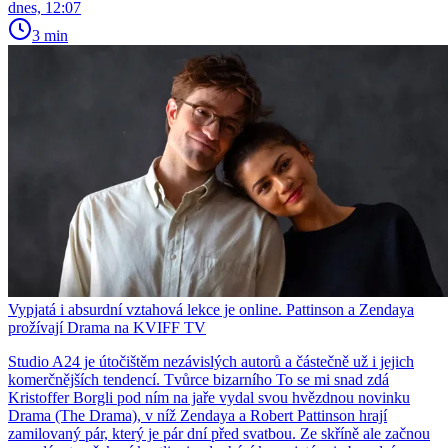
dnes, 12:07
3 min
Vypjatá i absurdní vztahová lekce je online. Pattinson a Zendaya
prožívají Drama na KVIFF TV
Studio A24 je útočištěm nezávislých autorů a částečně už i jejich
komerčnějších tendencí. Tvůrce bizarního To se mi snad zdá
Kristoffer Borgli pod ním na jaře vydal svou hvězdnou novinku
Drama (The Drama), v níž Zendaya a Robert Pattinson hrají
zamilovaný pár, který je pár dní před svatbou. Ze skříně ale začnou