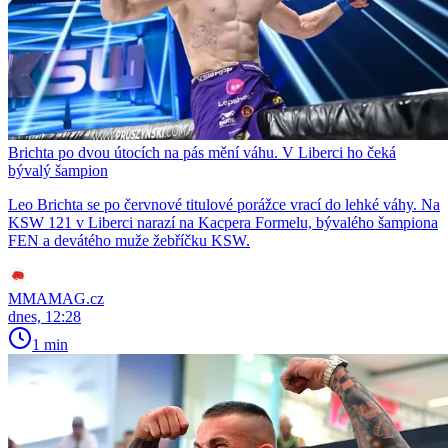
Brichta po dvou útocích na pás mění váhu. V Liberci ho čeká
bývalý šampion
Leo Brichta se po červnové titulové porážce vrací do lehké váhy. Na
KSW 121 v Liberci narazí na Kacpera Formelu, bývalého šampiona
FEN a devátého muže žebříčku KSW.
MMAMAG.cz
dnes, 12:28
1 min