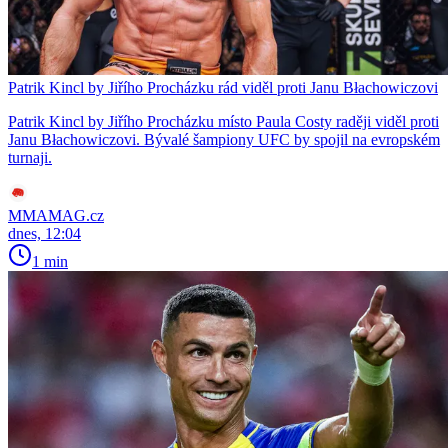
Patrik Kincl by Jiřího Procházku rád viděl proti Janu Błachowiczovi
Patrik Kincl by Jiřího Procházku místo Paula Costy raději viděl proti
Janu Błachowiczovi. Bývalé šampiony UFC by spojil na evropském
turnaji.
MMAMAG.cz
dnes, 12:04
1 min