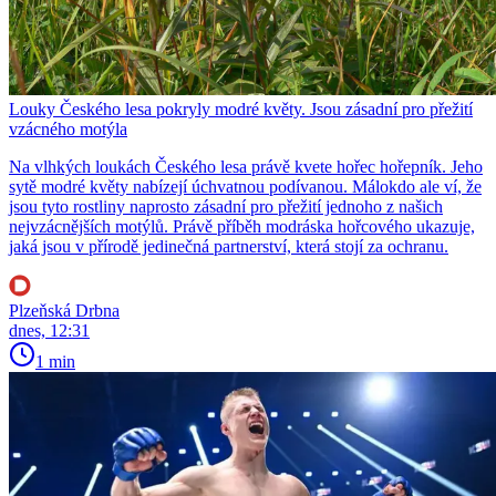
Louky Českého lesa pokryly modré květy. Jsou zásadní pro přežití
vzácného motýla
Na vlhkých loukách Českého lesa právě kvete hořec hořepník. Jeho
sytě modré květy nabízejí úchvatnou podívanou. Málokdo ale ví, že
jsou tyto rostliny naprosto zásadní pro přežití jednoho z našich
nejvzácnějších motýlů. Právě příběh modráska hořcového ukazuje,
jaká jsou v přírodě jedinečná partnerství, která stojí za ochranu.
Plzeňská Drbna
dnes, 12:31
1 min