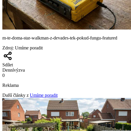
m-te-doma-star-walkman-z-devades-tek-pokud-fungu-featured
Zdroj
:
Umíme poradit
Sdílet
Denní
výzva
0
Reklama
Další články z
Umíme poradit