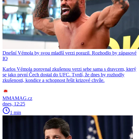
Dnešní Vémola by svou mladší verzi porazil. Rozhodlo by zápasové
IQ
Karlos Vémola porovnal zkušenou verzi sebe sama s dravcem, který
se jako první Čech dostal do UFC. Tvrdí, že dnes by rozhodly
zkušenosti, kondice a schopnost řešit krizové chvíle.
MMAMAG.cz
dnes, 12:25
1 min