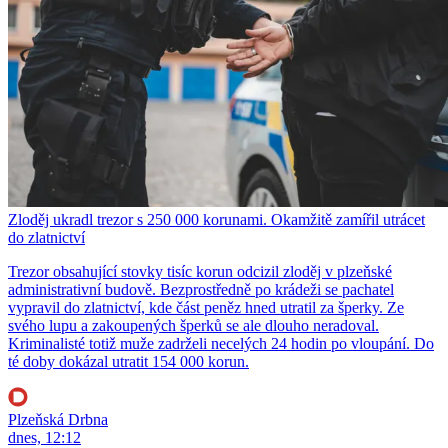
Zloděj ukradl trezor s 250 000 korunami. Okamžitě zamířil utrácet
do zlatnictví
Trezor obsahující stovky tisíc korun odcizil zloděj v plzeňské
administrativní budově. Bezprostředně po krádeži se pachatel
vypravil do zlatnictví, kde část peněz hned utratil za šperky. Ze
svého lupu a zakoupených šperků se ale dlouho neradoval.
Kriminalisté totiž muže zadrželi necelých 24 hodin po vloupání. Do
té doby dokázal utratit 154 000 korun.
Plzeňská Drbna
dnes, 12:12