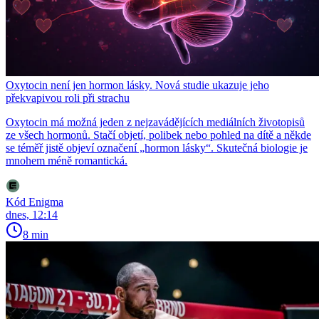
Oxytocin není jen hormon lásky. Nová studie ukazuje jeho
překvapivou roli při strachu
Oxytocin má možná jeden z nejzavádějících mediálních životopisů
ze všech hormonů. Stačí objetí, polibek nebo pohled na dítě a někde
se téměř jistě objeví označení „hormon lásky“. Skutečná biologie je
mnohem méně romantická.
Kód Enigma
dnes, 12:14
8 min