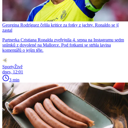
Georgina Rodríguez čelila kritice za fotky z jachty. Ronaldo se jí
zastal
Partnerka Cristiana Ronalda zveřejnila 4. srpna na Instagramu sedm
snímků z dovolené na Mallorce. Pod fotkami se strhla lavina
komentářů o jejím těle.
SportyŽivě
dnes, 12:01
3 min