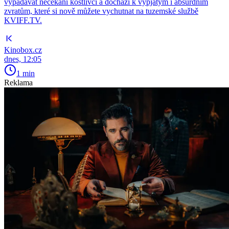
vypadávat nečekaní kostlivci a dochází k vypjatým i absurdním
zvratům, které si nově můžete vychutnat na tuzemské službě
KVIFF.TV.
Kinobox.cz
dnes, 12:05
1 min
Reklama