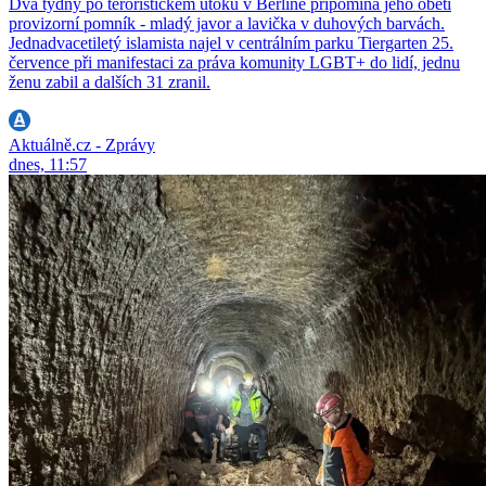
Dva týdny po teroristickém útoku v Berlíně připomíná jeho oběti
provizorní pomník - mladý javor a lavička v duhových barvách.
Jednadvacetiletý islamista najel v centrálním parku Tiergarten 25.
července při manifestaci za práva komunity LGBT+ do lidí, jednu
ženu zabil a dalších 31 zranil.
Aktuálně.cz - Zprávy
dnes, 11:57