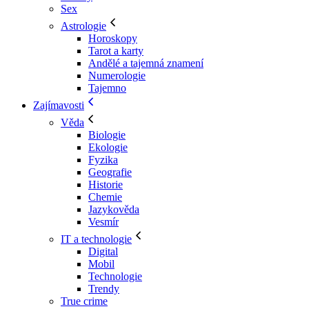
Sex
Astrologie
Horoskopy
Tarot a karty
Andělé a tajemná znamení
Numerologie
Tajemno
Zajímavosti
Věda
Biologie
Ekologie
Fyzika
Geografie
Historie
Chemie
Jazykověda
Vesmír
IT a technologie
Digital
Mobil
Technologie
Trendy
True crime