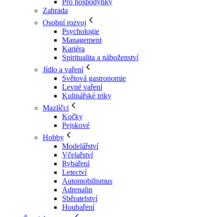
Pro hospodyňky
Zahrada
Osobní rozvoj
Psychologie
Management
Kariéra
Spiritualita a náboženství
Jídlo a vaření
Světová gastronomie
Levné vaření
Kulinářské triky
Mazlíčci
Kočky
Pejskové
Hobby
Modelářství
Včelařství
Rybaření
Letectví
Automobilismus
Adrenalin
Sběratelství
Houbaření