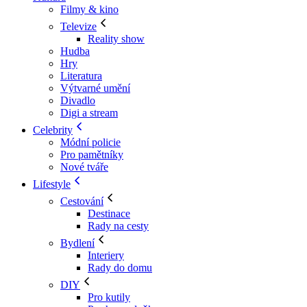
Filmy & kino
Televize
Reality show
Hudba
Hry
Literatura
Výtvarné umění
Divadlo
Digi a stream
Celebrity
Módní policie
Pro pamětníky
Nové tváře
Lifestyle
Cestování
Destinace
Rady na cesty
Bydlení
Interiery
Rady do domu
DIY
Pro kutily