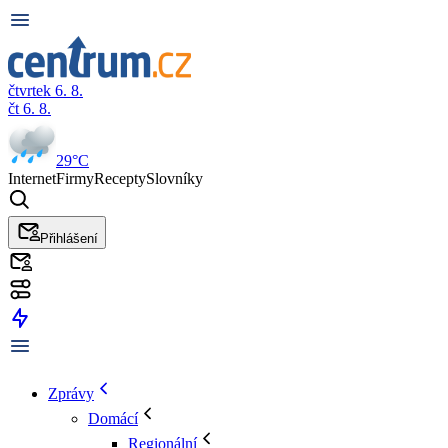
čtvrtek 6. 8.
čt 6. 8.
29°C
Internet
Firmy
Recepty
Slovníky
Přihlášení
Zprávy
Domácí
Regionální