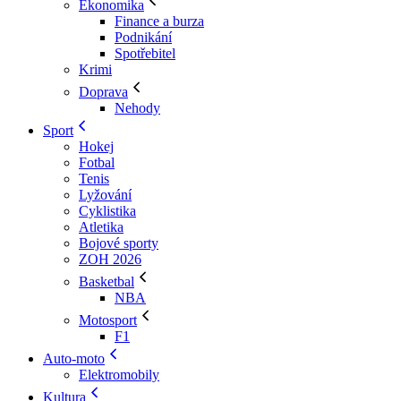
Ekonomika
Finance a burza
Podnikání
Spotřebitel
Krimi
Doprava
Nehody
Sport
Hokej
Fotbal
Tenis
Lyžování
Cyklistika
Atletika
Bojové sporty
ZOH 2026
Basketbal
NBA
Motosport
F1
Auto-moto
Elektromobily
Kultura