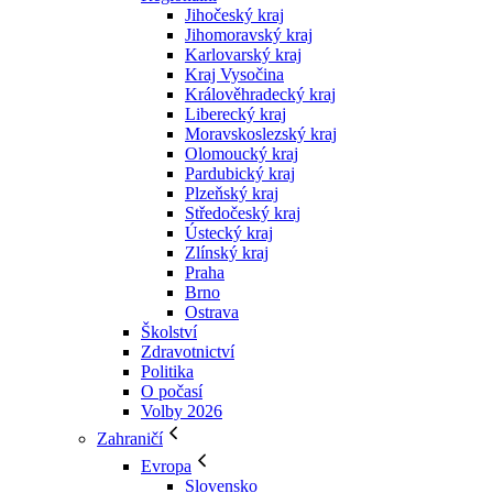
Jihočeský kraj
Jihomoravský kraj
Karlovarský kraj
Kraj Vysočina
Králověhradecký kraj
Liberecký kraj
Moravskoslezský kraj
Olomoucký kraj
Pardubický kraj
Plzeňský kraj
Středočeský kraj
Ústecký kraj
Zlínský kraj
Praha
Brno
Ostrava
Školství
Zdravotnictví
Politika
O počasí
Volby 2026
Zahraničí
Evropa
Slovensko