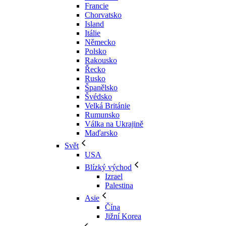
Francie
Chorvatsko
Island
Itálie
Německo
Polsko
Rakousko
Řecko
Rusko
Španělsko
Švédsko
Velká Británie
Rumunsko
Válka na Ukrajině
Maďarsko
Svět
USA
Blízký východ
Izrael
Palestina
Asie
Čína
Jižní Korea