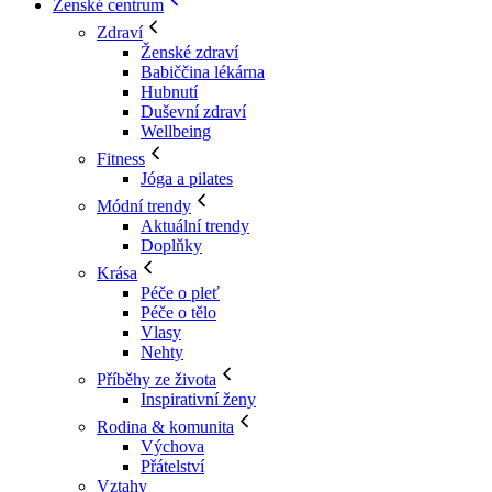
Ženské centrum
Zdraví
Ženské zdraví
Babiččina lékárna
Hubnutí
Duševní zdraví
Wellbeing
Fitness
Jóga a pilates
Módní trendy
Aktuální trendy
Doplňky
Krása
Péče o pleť
Péče o tělo
Vlasy
Nehty
Příběhy ze života
Inspirativní ženy
Rodina & komunita
Výchova
Přátelství
Vztahy