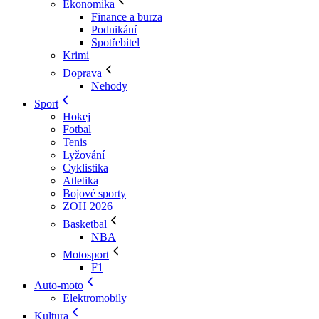
Ekonomika
Finance a burza
Podnikání
Spotřebitel
Krimi
Doprava
Nehody
Sport
Hokej
Fotbal
Tenis
Lyžování
Cyklistika
Atletika
Bojové sporty
ZOH 2026
Basketbal
NBA
Motosport
F1
Auto-moto
Elektromobily
Kultura