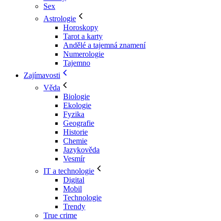
Sex
Astrologie
Horoskopy
Tarot a karty
Andělé a tajemná znamení
Numerologie
Tajemno
Zajímavosti
Věda
Biologie
Ekologie
Fyzika
Geografie
Historie
Chemie
Jazykověda
Vesmír
IT a technologie
Digital
Mobil
Technologie
Trendy
True crime