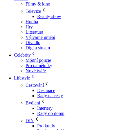
Filmy & kino
Televize
Reality show
Hudba
Hry
Literatura
Výtvarné umění
Divadlo
Digi a stream
Celebrity
Módní policie
Pro pamětníky
Nové tváře
Lifestyle
Cestování
Destinace
Rady na cesty
Bydlení
Interiery
Rady do domu
DIY
Pro kutily