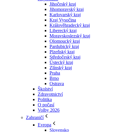
Jihočeský kraj
Jihomoravský kraj
Karlovarský kraj
Kraj Vysočina
Králověhradecký kraj
Liberecký kraj
Moravskoslezský kraj
Olomoucký kraj
Pardubický kraj
Plzeňský kraj
Středočeský kraj
Ústecký kraj
Zlínský kraj
Praha
Brno
Ostrava
Školství
Zdravotnictví
Politika
O počasí
Volby 2026
Zahraničí
Evropa
Slovensko