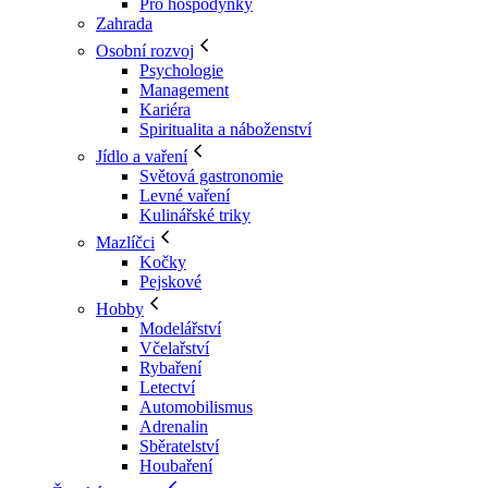
Pro hospodyňky
Zahrada
Osobní rozvoj
Psychologie
Management
Kariéra
Spiritualita a náboženství
Jídlo a vaření
Světová gastronomie
Levné vaření
Kulinářské triky
Mazlíčci
Kočky
Pejskové
Hobby
Modelářství
Včelařství
Rybaření
Letectví
Automobilismus
Adrenalin
Sběratelství
Houbaření