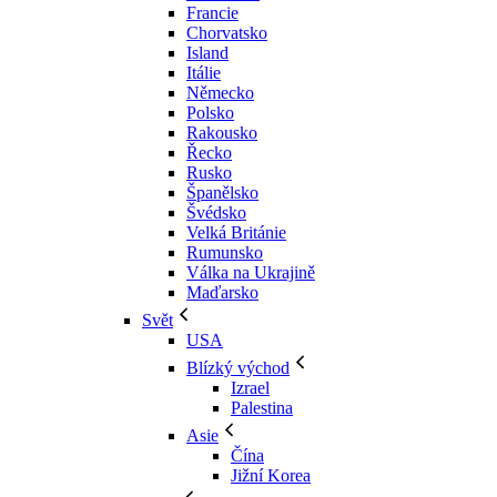
Francie
Chorvatsko
Island
Itálie
Německo
Polsko
Rakousko
Řecko
Rusko
Španělsko
Švédsko
Velká Británie
Rumunsko
Válka na Ukrajině
Maďarsko
Svět
USA
Blízký východ
Izrael
Palestina
Asie
Čína
Jižní Korea