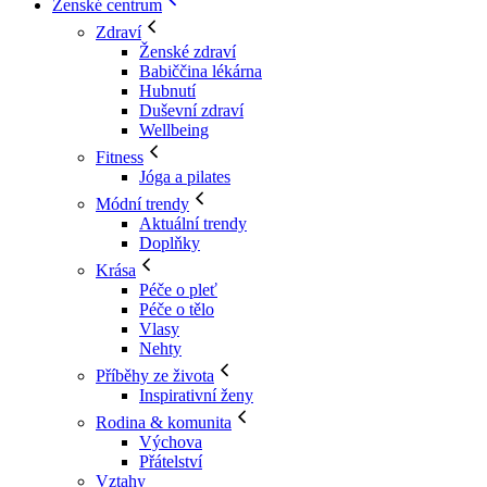
Ženské centrum
Zdraví
Ženské zdraví
Babiččina lékárna
Hubnutí
Duševní zdraví
Wellbeing
Fitness
Jóga a pilates
Módní trendy
Aktuální trendy
Doplňky
Krása
Péče o pleť
Péče o tělo
Vlasy
Nehty
Příběhy ze života
Inspirativní ženy
Rodina & komunita
Výchova
Přátelství
Vztahy