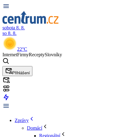
sobota 8. 8.
so 8. 8.
22°C
Internet
Firmy
Recepty
Slovníky
Přihlášení
Zprávy
Domácí
Regionální