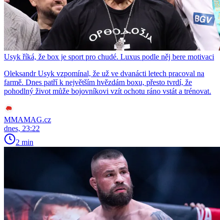
Usyk říká, že box je sport pro chudé. Luxus podle něj bere motivaci
Oleksandr Usyk vzpomínal, že už ve dvanácti letech pracoval na
farmě. Dnes patří k největším hvězdám boxu, přesto tvrdí, že
pohodlný život může bojovníkovi vzít ochotu ráno vstát a trénovat.
MMAMAG.cz
dnes, 23:22
2 min