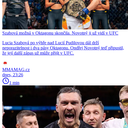
Szabová možná v Oktagonu skončila. Novotný ji už vidí v UFC
Lucia Szabová po výhře nad Lucií Pudilovou dál drží
neporazitelnost i dva pásy Oktagonu. Ondřej Novotný teď připustil,
že její další zápas už může přijít v UFC.
MMAMAG.cz
dnes, 23:26
1 min