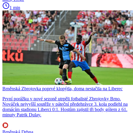
1 min
Brněnská Zbrojovka poprvé klopýtla, doma nestačila na Liberec
První porážku v nové sezoně utrpěli fotbalisté Zbrojovky Brno.
Nováček nejvyšší soutěže v páteční předehrávce 3. kola podlehl na
domácím stadionu Liberci 0:1. Hostům zajistil tři body gólem z 61.
minuty Patrik Dulay.
Brněnská Drbna