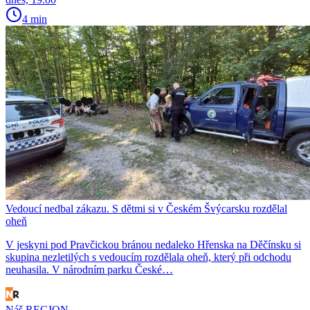
4 min
Vedoucí nedbal zákazu. S dětmi si v Českém Švýcarsku rozdělal
oheň
V jeskyni pod Pravčickou bránou nedaleko Hřenska na Děčínsku si
skupina nezletilých s vedoucím rozdělala oheň, který při odchodu
neuhasila. V národním parku České…
Náš REGION