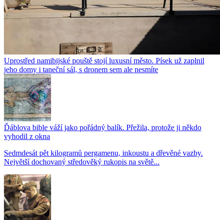
Uprostřed namibijské pouště stojí luxusní město. Písek už zaplnil
jeho domy i taneční sál, s dronem sem ale nesmíte
Ďáblova bible váží jako pořádný balík. Přežila, protože ji někdo
vyhodil z okna
Sedmdesát pět kilogramů pergamenu, inkoustu a dřevěné vazby.
Největší dochovaný středověký rukopis na světě...