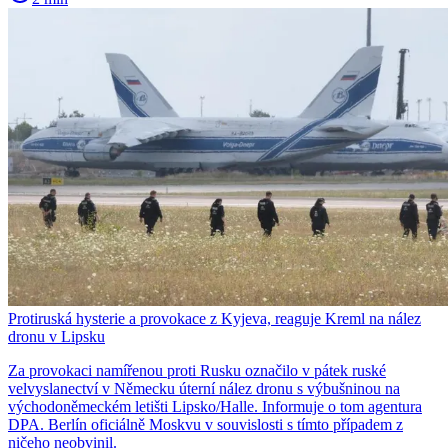
Protiruská hysterie a provokace z Kyjeva, reaguje Kreml na nález
dronu v Lipsku
Za provokaci namířenou proti Rusku označilo v pátek ruské
velvyslanectví v Německu úterní nález dronu s výbušninou na
východoněmeckém letišti Lipsko/Halle. Informuje o tom agentura
DPA. Berlín oficiálně Moskvu v souvislosti s tímto případem z
ničeho neobvinil.