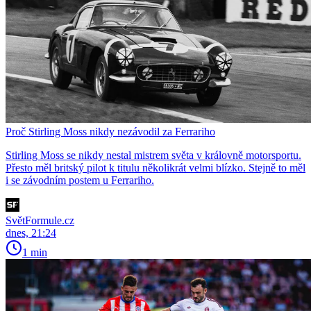
Proč Stirling Moss nikdy nezávodil za Ferrariho
Stirling Moss se nikdy nestal mistrem světa v královně motorsportu.
Přesto měl britský pilot k titulu několikrát velmi blízko. Stejně to měl
i se závodním postem u Ferrariho.
SvětFormule.cz
dnes, 21:24
1 min