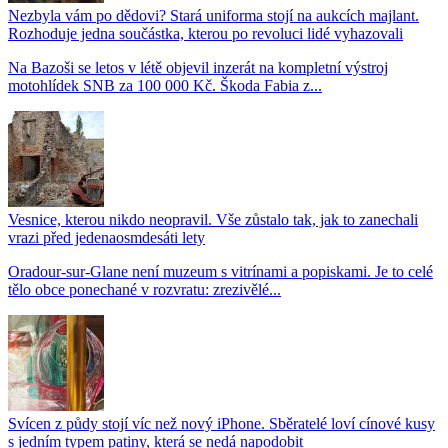
Nezbyla vám po dědovi? Stará uniforma stojí na aukcích majlant.
Rozhoduje jedna součástka, kterou po revoluci lidé vyhazovali
Na Bazoši se letos v létě objevil inzerát na kompletní výstroj
motohlídek SNB za 100 000 Kč. Škoda Fabia z...
Vesnice, kterou nikdo neopravil. Vše zůstalo tak, jak to zanechali
vrazi před jedenaosmdesáti lety
Oradour-sur-Glane není muzeum s vitrínami a popiskami. Je to celé
tělo obce ponechané v rozvratu: zrezivělé...
Svícen z půdy stojí víc než nový iPhone. Sběratelé loví cínové kusy
s jedním typem patiny, která se nedá napodobit