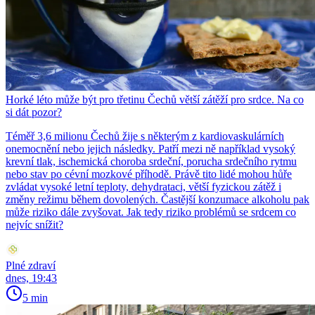
Horké léto může být pro třetinu Čechů větší zátěží pro srdce. Na co
si dát pozor?
Téměř 3,6 milionu Čechů žije s některým z kardiovaskulárních
onemocnění nebo jejich následky. Patří mezi ně například vysoký
krevní tlak, ischemická choroba srdeční, porucha srdečního rytmu
nebo stav po cévní mozkové příhodě. Právě tito lidé mohou hůře
zvládat vysoké letní teploty, dehydrataci, větší fyzickou zátěž i
změny režimu během dovolených. Častější konzumace alkoholu pak
může riziko dále zvyšovat. Jak tedy riziko problémů se srdcem co
nejvíc snížit?
Plné zdraví
dnes, 19:43
5 min