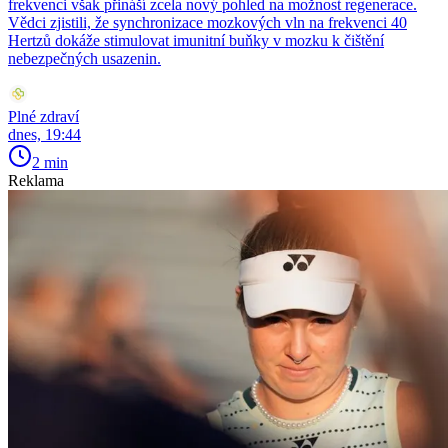
frekvenci však přináší zcela nový pohled na možnost regenerace.
Vědci zjistili, že synchronizace mozkových vln na frekvenci 40
Hertzů dokáže stimulovat imunitní buňky v mozku k čištění
nebezpečných usazenin.
Plné zdraví
dnes, 19:44
2 min
Reklama