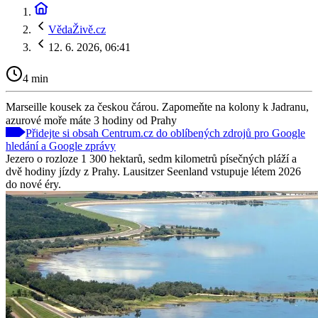
VědaŽivě.cz
12. 6. 2026, 06:41
4 min
Marseille kousek za českou čárou. Zapomeňte na kolony k Jadranu,
azurové moře máte 3 hodiny od Prahy
Přidejte si obsah Centrum.cz do oblíbených zdrojů pro Google
hledání a Google zprávy
Jezero o rozloze 1 300 hektarů, sedm kilometrů písečných pláží a
dvě hodiny jízdy z Prahy. Lausitzer Seenland vstupuje létem 2026
do nové éry.