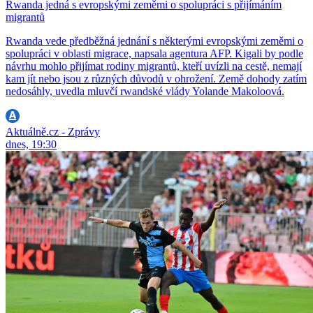
Rwanda jedná s evropskými zeměmi o spolupráci s přijímáním
migrantů
Rwanda vede předběžná jednání s některými evropskými zeměmi o
spolupráci v oblasti migrace, napsala agentura AFP. Kigali by podle
návrhu mohlo přijímat rodiny migrantů, kteří uvízli na cestě, nemají
kam jít nebo jsou z různých důvodů v ohrožení. Země dohody zatím
nedosáhly, uvedla mluvčí rwandské vlády Yolande Makoloová.
Aktuálně.cz - Zprávy
dnes, 19:30