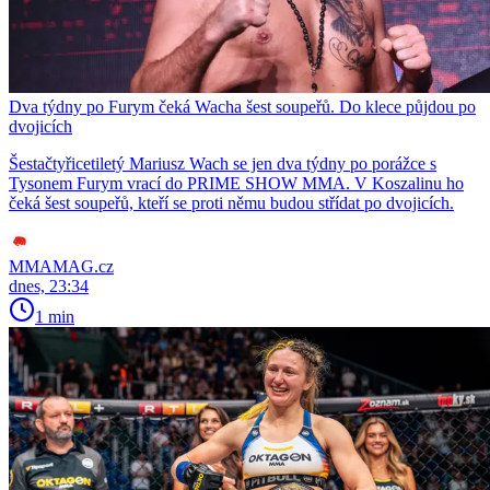
Dva týdny po Furym čeká Wacha šest soupeřů. Do klece půjdou po
dvojicích
Šestačtyřicetiletý Mariusz Wach se jen dva týdny po porážce s
Tysonem Furym vrací do PRIME SHOW MMA. V Koszalinu ho
čeká šest soupeřů, kteří se proti němu budou střídat po dvojicích.
MMAMAG.cz
dnes, 23:34
1 min