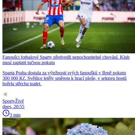
Fanoušci fotbalové Sparty předvedli nepochopitelné chování. Klub
musí zaplatit tučnou pokutu
Sparta Praha dostala za výtržnosti svých fanoušků v Brně pokutu
300 000 Kč. Světlice letěly směrem k hrací ploše, v sektoru hostů
hořela střecha toalet.
SportyŽivě
dnes, 20:55
3 min