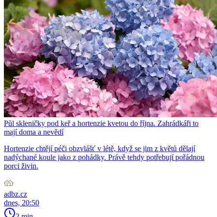
Půl skleničky pod keř a hortenzie kvetou do října. Zahrádkáři to
mají doma a nevědí
Hortenzie chtějí péči obzvlášť v létě, když se jim z květů dělají
nadýchané koule jako z pohádky. Právě tehdy potřebují pořádnou
porci živin.
adbz.cz
dnes, 20:50
2 min