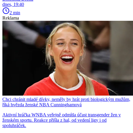
dnes, 19:40
2 min
Reklama
Chci chránit mladé dívky, neměly by hrát proti biologickým mužům,
říká hvězda ženské NBA Cunninghamová
Aktivní hráčka WNBA veřejně odmítla účast transgender žen v
ženském sportu. Reakce přišla z hal, od vedení ligy i od
spoluhráček.