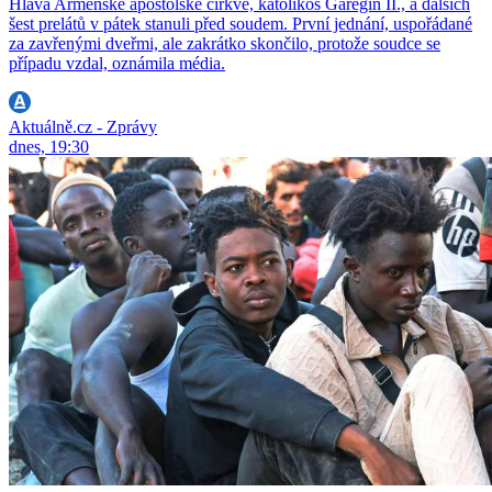
Hlava Arménské apoštolské církve, katolikos Garegin II., a dalších
šest prelátů v pátek stanuli před soudem. První jednání, uspořádané
za zavřenými dveřmi, ale zakrátko skončilo, protože soudce se
případu vzdal, oznámila média.
Aktuálně.cz - Zprávy
dnes, 19:30