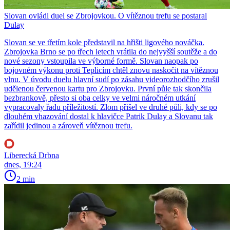
Slovan ovládl duel se Zbrojovkou. O vítěznou trefu se postaral
Dulay
Slovan se ve třetím kole představil na hřišti ligového nováčka.
Zbrojovka Brno se po třech letech vrátila do nejvyšší soutěže a do
nové sezony vstoupila ve výborné formě. Slovan naopak po
bojovném výkonu proti Teplicím chtěl znovu naskočit na vítěznou
vlnu. V úvodu duelu hlavní sudí po zásahu videorozhodčího zrušil
udělenou červenou kartu pro Zbrojovku. První půle tak skončila
bezbrankově, přesto si oba celky ve velmi náročném utkání
vypracovaly řadu příležitostí. Zlom přišel ve druhé půli, kdy se po
dlouhém vhazování dostal k hlavičce Patrik Dulay a Slovanu tak
zařídil jedinou a zároveň vítěznou trefu.
Liberecká Drbna
dnes, 19:24
2 min