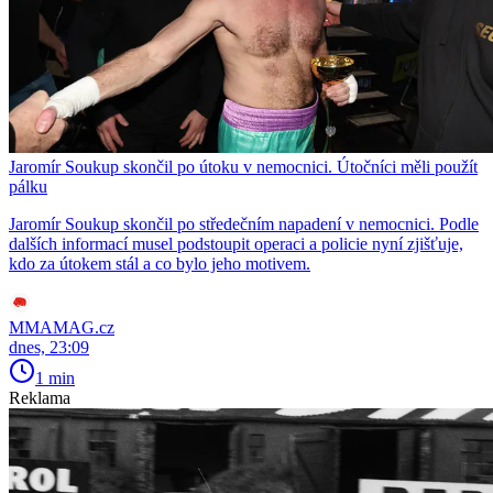
Jaromír Soukup skončil po útoku v nemocnici. Útočníci měli použít
pálku
Jaromír Soukup skončil po středečním napadení v nemocnici. Podle
dalších informací musel podstoupit operaci a policie nyní zjišťuje,
kdo za útokem stál a co bylo jeho motivem.
MMAMAG.cz
dnes, 23:09
1 min
Reklama