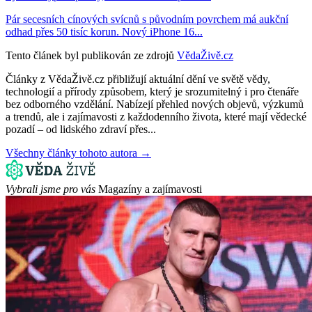
Pár secesních cínových svícnů s původním povrchem má aukční
odhad přes 50 tisíc korun. Nový iPhone 16...
Tento článek byl publikován ze zdrojů
VědaŽivě.cz
Články z VědaŽivě.cz přibližují aktuální dění ve světě vědy,
technologií a přírody způsobem, který je srozumitelný i pro čtenáře
bez odborného vzdělání. Nabízejí přehled nových objevů, výzkumů
a trendů, ale i zajímavosti z každodenního života, které mají vědecké
pozadí – od lidského zdraví přes...
Všechny články tohoto autora →
Vybrali jsme pro vás
Magazíny a zajímavosti