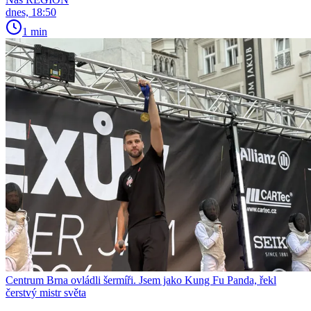
dnes, 18:50
1 min
Centrum Brna ovládli šermíři. Jsem jako Kung Fu Panda, řekl
čerstvý mistr světa