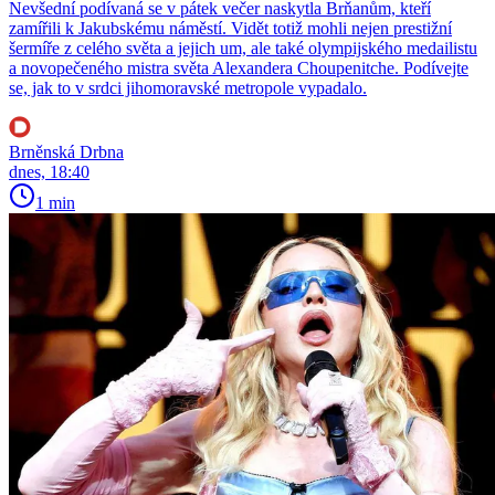
Nevšední podívaná se v pátek večer naskytla Brňanům, kteří
zamířili k Jakubskému náměstí. Vidět totiž mohli nejen prestižní
šermíře z celého světa a jejich um, ale také olympijského medailistu
a novopečeného mistra světa Alexandera Choupenitche. Podívejte
se, jak to v srdci jihomoravské metropole vypadalo.
Brněnská Drbna
dnes, 18:40
1 min