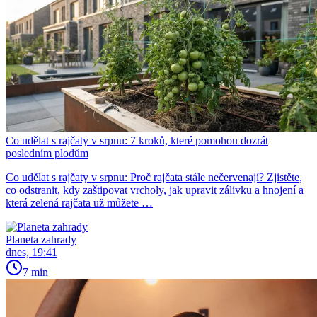
Co udělat s rajčaty v srpnu: 7 kroků, které pomohou dozrát
posledním plodům
Co udělat s rajčaty v srpnu: Proč rajčata stále nečervenají? Zjistěte,
co odstranit, kdy zaštipovat vrcholy, jak upravit zálivku a hnojení a
která zelená rajčata už můžete …
Planeta zahrady
dnes, 19:41
7 min