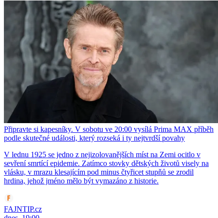
Připravte si kapesníky. V sobotu ve 20:00 vysílá Prima MAX příběh
podle skutečné události, který rozseká i ty nejtvrdší povahy
V lednu 1925 se jedno z nejizolovanějších míst na Zemi ocitlo v
sevření smrtící epidemie. Zatímco stovky dětských životů visely na
vlásku, v mrazu klesajícím pod minus čtyřicet stupňů se zrodil
hrdina, jehož jméno mělo být vymazáno z historie.
FAJNTIP.cz
dnes, 19:00