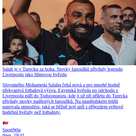
Salah je v Turecku za boha. Stovky fanoušků přivítaly legendu
Liverpoolu jako filmovou hvězdu
Slovutného Mohameda Salaha čeká nová a pro mnohé hodně
překvapivá fotbalová výzva. Egyptská hvězda po odchodu z
Liverpoolu míří do Trabzonsporu, kde ji už při příletu do Turecka
přivítaly stovky nadšených fanoušků. Na istanbulském letišti
panovala atmosféra, jaká se běžně pojí spíš s příjezdem světové
hudební hvězdy než fotbalisty.
SportWin
dnes, 19:41