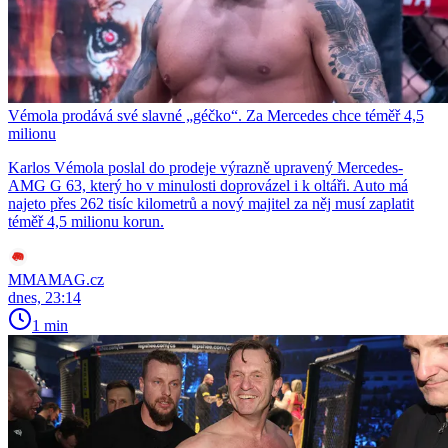
Vémola prodává své slavné „géčko“. Za Mercedes chce téměř 4,5
milionu
Karlos Vémola poslal do prodeje výrazně upravený Mercedes-
AMG G 63, který ho v minulosti doprovázel i k oltáři. Auto má
najeto přes 262 tisíc kilometrů a nový majitel za něj musí zaplatit
téměř 4,5 milionu korun.
MMAMAG.cz
dnes, 23:14
1 min