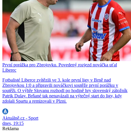
První porážka pro Zbrojovku. Povedený rozjezd nováčka uťal
Liberec
Fotbalisté Liberce zvítězili ve 3. kole první ligy v Brně nad
Zbrojovkou 1:0 a připravili nováčkovi soutěže první porážku v
soutěži. O výhře Slovanu rozhodl po hodině hry slovenský záložník
Patrik Dulay. Brňané tak nenavázali na výtečný start do ligy, kdy
zdolali Spartu a remizovali v Plzni.
Aktuálně.cz - Sport
dnes, 19:15
Reklama