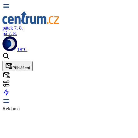
pátek 7. 8.
pá 7. 8.
18°C
Přihlášení
Reklama