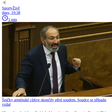
SportyŽivě
dnes, 19:38
3 min
Špičky arménské církve skončily před soudem. Soudce se případu
vzdal