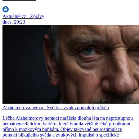
Aktuálně.cz - Zprávy
dnes, 20:23
Alzheimerova nemoc: Světlo a zvuk zpomalují průběh
Léčba Alzheimerovy nemoci narážela dlouhá léta na neprostupnou
hematoencefalickou bariéru, která bránila většině léků proniknout
přímo k mozkovým buňkám. Objev takzvané neurostimulace
pomocí blikajícího světla a zvukových impulsů o specifické