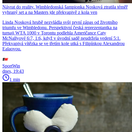
Návrat do reality. Wimbledonská šampionka Nosková ztratila téměř
vyhraný set a na Masters jde překvapivě z kola ven
Linda Nosková hrubě nezvládla svůj první zápas od životního
triumfu ve Wimbledonu. Perspektivní česká reprezentantka na
turnaji WTA 1000 v Torontu podlehla Američance Caty
McNallyové 6:7, 1:6, když v úvodní sadě neudržela vedení 5:1.
Překvapivá vítězka se ve třetím kole utká s Filipínkou Alexandrou
Ealaovou.
SportWin
dnes, 19:43
1 min