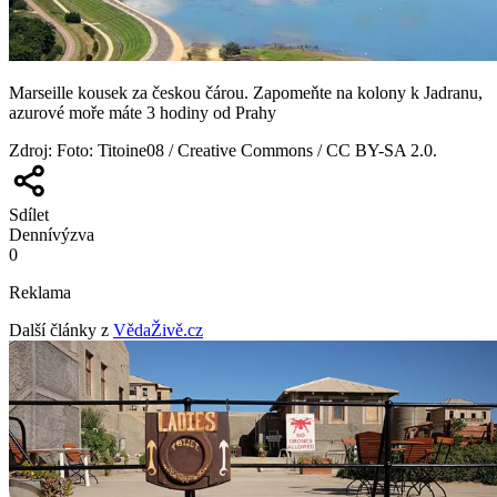
Marseille kousek za českou čárou. Zapomeňte na kolony k Jadranu,
azurové moře máte 3 hodiny od Prahy
Zdroj
:
Foto: Titoine08 / Creative Commons / CC BY-SA 2.0.
Sdílet
Denní
výzva
0
Reklama
Další články z
VědaŽivě.cz