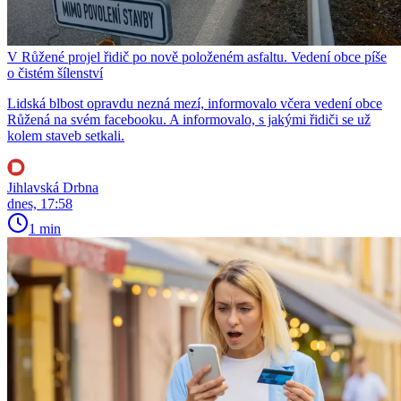
V Růžené projel řidič po nově položeném asfaltu. Vedení obce píše
o čistém šílenství
Lidská blbost opravdu nezná mezí, informovalo včera vedení obce
Růžená na svém facebooku. A informovalo, s jakými řidiči se už
kolem staveb setkali.
Jihlavská Drbna
dnes, 17:58
1 min