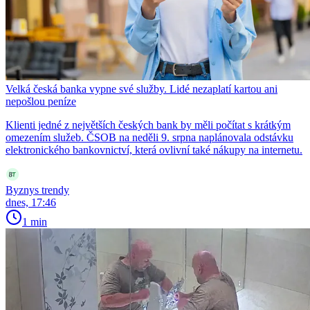
Velká česká banka vypne své služby. Lidé nezaplatí kartou ani
nepošlou peníze
Klienti jedné z největších českých bank by měli počítat s krátkým
omezením služeb. ČSOB na neděli 9. srpna naplánovala odstávku
elektronického bankovnictví, která ovlivní také nákupy na internetu.
Byznys trendy
dnes, 17:46
1 min