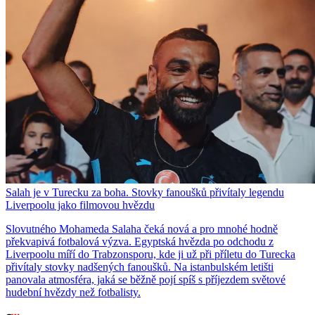
Salah je v Turecku za boha. Stovky fanoušků přivítaly legendu
Liverpoolu jako filmovou hvězdu
Slovutného Mohameda Salaha čeká nová a pro mnohé hodně
překvapivá fotbalová výzva. Egyptská hvězda po odchodu z
Liverpoolu míří do Trabzonsporu, kde ji už při příletu do Turecka
přivítaly stovky nadšených fanoušků. Na istanbulském letišti
panovala atmosféra, jaká se běžně pojí spíš s příjezdem světové
hudební hvězdy než fotbalisty.