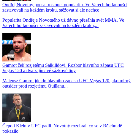
Ondřej Novotný popsal rostoucí popularitu. Ve Varech ho fanoušci
zastavovali na každém kroku, stěžovat si ale nechce
Popularita Ondřeje Novotného už dávno přesáhla svět MMA. Ve
Varech ho fanoušci zastavovali na každém kroku,...
Gamrot čelí rozjetému Salkilldovi. Rozbor hlavního zápasu UFC
Vegas 120 a dva zajímavé sázkové tipy
Mateusz Gamrot jde do hlavního zápasu UFC Vegas 120 jako mírný
outsider proti rozjetému Quillanu...
Čepo i Klein v UFC padli. Novotný rozebral, co se v Bělehradě
pokazilo