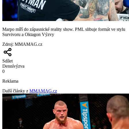
Marpo míří do zápasnické reality show. PML slibuje formát ve stylu
Survivoru a Oktagon Výzvy
Zdroj
:
MMAMAG.cz
Sdílet
Denní
výzva
0
Reklama
Další články z
MMAMAG.cz