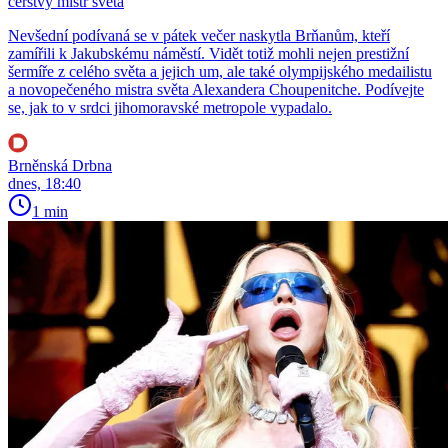
čerstvý mistr světa
Nevšední podívaná se v pátek večer naskytla Brňanům, kteří
zamířili k Jakubskému náměstí. Vidět totiž mohli nejen prestižní
šermíře z celého světa a jejich um, ale také olympijského medailistu
a novopečeného mistra světa Alexandera Choupenitche. Podívejte
se, jak to v srdci jihomoravské metropole vypadalo.
Brněnská Drbna
dnes, 18:40
1 min