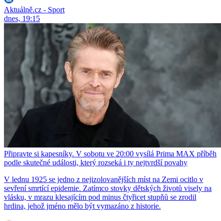
Aktuálně.cz - Sport
dnes, 19:15
Připravte si kapesníky. V sobotu ve 20:00 vysílá Prima MAX příběh
podle skutečné události, který rozseká i ty nejtvrdší povahy
V lednu 1925 se jedno z nejizolovanějších míst na Zemi ocitlo v
sevření smrtící epidemie. Zatímco stovky dětských životů visely na
vlásku, v mrazu klesajícím pod minus čtyřicet stupňů se zrodil
hrdina, jehož jméno mělo být vymazáno z historie.