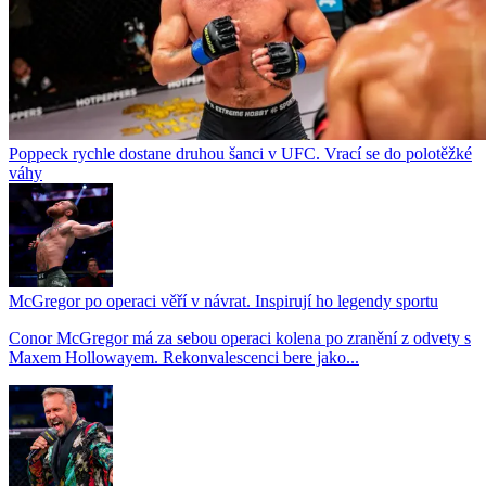
Poppeck rychle dostane druhou šanci v UFC. Vrací se do polotěžké
váhy
McGregor po operaci věří v návrat. Inspirují ho legendy sportu
Conor McGregor má za sebou operaci kolena po zranění z odvety s
Maxem Hollowayem. Rekonvalescenci bere jako...