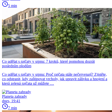
5 min
Co udělat s rajčaty v srpnu: 7 kroků, které pomohou dozrát
posledním plodům
Co udělat s rajčaty v srpnu: Proč rajčata stále nečervenají? Zjistěte,
co odstranit, kdy zaštipovat vrcholy, jak upravit zálivku a hnojení a
která zelená rajčata už můžete …
Planeta zahrady
dnes, 19:41
7 min