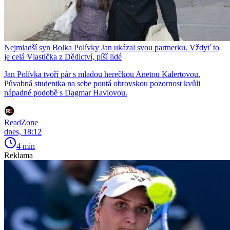
Nejmladší syn Bolka Polívky Jan ukázal svou partnerku. Vždyť to
je celá Vlastička z Dědictví, píší lidé
Jan Polívka tvoří pár s mladou herečkou Anetou Kalertovou.
Půvabná studentka na sebe poutá obrovskou pozornost kvůli
nápadné podobě s Dagmar Havlovou.
ReadZone
dnes, 18:12
4 min
Reklama