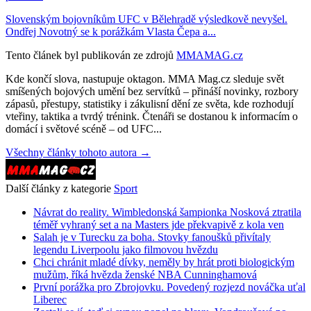
Slovenským bojovníkům UFC v Bělehradě výsledkově nevyšel.
Ondřej Novotný se k porážkám Vlasta Čepa a...
Tento článek byl publikován ze zdrojů
MMAMAG.cz
Kde končí slova, nastupuje oktagon. MMA Mag.cz sleduje svět
smíšených bojových umění bez servítků – přináší novinky, rozbory
zápasů, přestupy, statistiky i zákulisní dění ze světa, kde rozhodují
vteřiny, taktika a tvrdý trénink. Čtenáři se dostanou k informacím o
domácí i světové scéně – od UFC...
Všechny články tohoto autora →
Další články z kategorie
Sport
Návrat do reality. Wimbledonská šampionka Nosková ztratila
téměř vyhraný set a na Masters jde překvapivě z kola ven
Salah je v Turecku za boha. Stovky fanoušků přivítaly
legendu Liverpoolu jako filmovou hvězdu
Chci chránit mladé dívky, neměly by hrát proti biologickým
mužům, říká hvězda ženské NBA Cunninghamová
První porážka pro Zbrojovku. Povedený rozjezd nováčka uťal
Liberec