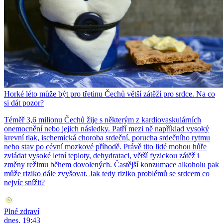
Horké léto může být pro třetinu Čechů větší zátěží pro srdce. Na co
si dát pozor?
Téměř 3,6 milionu Čechů žije s některým z kardiovaskulárních
onemocnění nebo jejich následky. Patří mezi ně například vysoký
krevní tlak, ischemická choroba srdeční, porucha srdečního rytmu
nebo stav po cévní mozkové příhodě. Právě tito lidé mohou hůře
zvládat vysoké letní teploty, dehydrataci, větší fyzickou zátěž i
změny režimu během dovolených. Častější konzumace alkoholu pak
může riziko dále zvyšovat. Jak tedy riziko problémů se srdcem co
nejvíc snížit?
Plné zdraví
dnes, 19:43