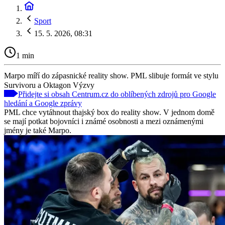
Sport
15. 5. 2026, 08:31
1 min
Marpo míří do zápasnické reality show. PML slibuje formát ve stylu
Survivoru a Oktagon Výzvy
Přidejte si obsah Centrum.cz do oblíbených zdrojů pro Google
hledání a Google zprávy
PML chce vytáhnout thajský box do reality show. V jednom domě
se mají potkat bojovníci i známé osobnosti a mezi oznámenými
jmény je také Marpo.