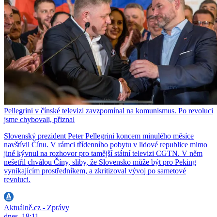
Pellegrini v čínské televizi zavzpomínal na komunismus. Po revoluci
jsme chybovali, přiznal
Slovenský prezident Peter Pellegrini koncem minulého měsíce
navštívil Čínu. V rámci třídenního pobytu v lidové republice mimo
jiné kývnul na rozhovor pro tamější státní televizi CGTN. V něm
nešetřil chválou Číny, sliby, že Slovensko může být pro Peking
vynikajícím prostředníkem, a zkritizoval vývoj po sametové
revoluci.
Aktuálně.cz - Zprávy
dnes, 18:11