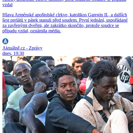
vzdal
Hlava Arménské apoštolské církve, katolikos Garegin II., a dalších
šest prelátů v pátek stanuli před soudem. První jednání, uspořádané
za zavřenými dveřmi, ale zakrátko skončilo, protože soudce se
případu vzdal, oznámila média.
Aktuálně.cz - Zprávy
dnes, 19:30