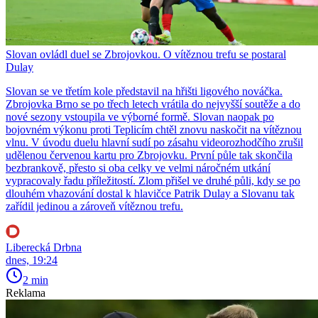
Slovan ovládl duel se Zbrojovkou. O vítěznou trefu se postaral
Dulay
Slovan se ve třetím kole představil na hřišti ligového nováčka.
Zbrojovka Brno se po třech letech vrátila do nejvyšší soutěže a do
nové sezony vstoupila ve výborné formě. Slovan naopak po
bojovném výkonu proti Teplicím chtěl znovu naskočit na vítěznou
vlnu. V úvodu duelu hlavní sudí po zásahu videorozhodčího zrušil
udělenou červenou kartu pro Zbrojovku. První půle tak skončila
bezbrankově, přesto si oba celky ve velmi náročném utkání
vypracovaly řadu příležitostí. Zlom přišel ve druhé půli, kdy se po
dlouhém vhazování dostal k hlavičce Patrik Dulay a Slovanu tak
zařídil jedinou a zároveň vítěznou trefu.
Liberecká Drbna
dnes, 19:24
2 min
Reklama