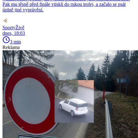
Pak mu těsně před finále vtiskli do rukou trofej, a začalo se psát
úplně jiné vyprávění.
SportyŽivě
dnes, 18:03
3 min
Reklama