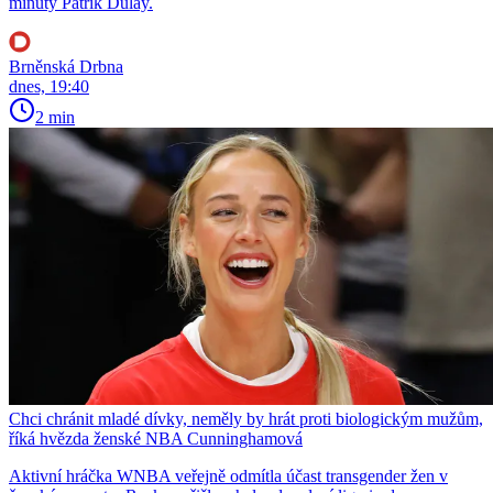
minuty Patrik Dulay.
Brněnská Drbna
dnes, 19:40
2 min
Chci chránit mladé dívky, neměly by hrát proti biologickým mužům,
říká hvězda ženské NBA Cunninghamová
Aktivní hráčka WNBA veřejně odmítla účast transgender žen v