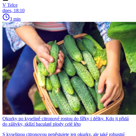
V Telce
dnes, 18:10
3 min
Okurky po kyselině citronové rostou do šířky i délky. Kdo ji přidá
do zálivky, sklízí baculaté plody celé léto
S kyselinou citronovou nepěstujete jen okurky, ale také robustní