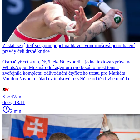
Zastali se jí, teď si sypou popel na hlavu. Vondroušová po odhalení
pravdy čelí drsné kritice
Osmačtyřicet stran, čtyři lékařští experti a jedna textová zpráva na
WhatsAppu. Mezinárodní agentura pro bezúhonnost tenisu
zveřejnila kompletní odůvodnění čtyřletého trestu pro Markétu
Vondroušovou a nálada v tenisovém světě se od té chvíle otočila.
SportWin
dnes, 18:11
2 min