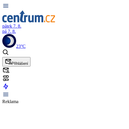
pátek 7. 8.
pá 7. 8.
23°C
Přihlášení
Reklama