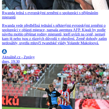
Rwanda jedná s evropskými zeměmi o spolupráci s přijímáním
migrantů
Rwanda vede předběžná jednání s některými evropskými zeměmi o
spolupráci v oblasti migrace, napsala agentura AFP. Kigali by podle
návrhu mohlo přijímat rodiny migrantů, kteří uvízli na cestě, nemají
kam jít nebo jsou z různých důvodů v ohrožení. Země dohody zatím
nedosáhly, uvedla mluvčí rwandské vlády Yolande Makoloová.
Aktuálně.cz - Zprávy
dnes, 19:30