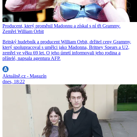
Producent, který proměnil Madonnu a získal s ní tři Grammy.
Zemřel William Orbit
Britský hudebník a producent William Orbit, držitel ceny Grammy,
který spolupracoval s umělci jako Madonna, Britney Spears a U2,
zemřel ve věku 69 let. O jeho úmrtí informovali jeho rodina a
přátelé, napsala agentura AFP.
Aktuálně.cz - Magazín
dnes, 18:22