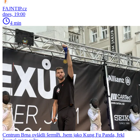
FAJNTIP.cz
dnes, 19:00
4 min
Centrum Brna ovládli šermíři. Jsem jako Kung Fu Panda, řekl