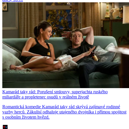
Kamarád taky rád: Porušení smlouvy, superjachta ruského
miliardáře a propletenec osudů v reálném životě
Romantická komedie Kamarád taky rád skrývá zajímavé rodinné
vazby herců. Zákulisí odhaluje utajeného dvojníka i přímou spojitost
s osobním životem hvězd.