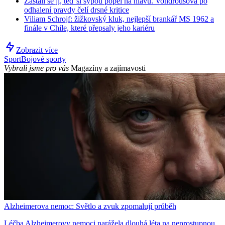
Zastali se jí, teď si sypou popel na hlavu. Vondroušová po
odhalení pravdy čelí drsné kritice
Viliam Schrojf: žižkovský kluk, nejlepší brankář MS 1962 a
finále v Chile, které přepsaly jeho kariéru
Zobrazit více
Sport
Bojové sporty
Vybrali jsme pro vás
Magazíny a zajímavosti
Alzheimerova nemoc: Světlo a zvuk zpomalují průběh
Léčba Alzheimerovy nemoci narážela dlouhá léta na neprostupnou