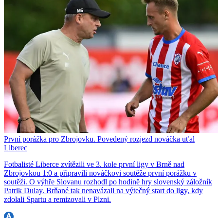
První porážka pro Zbrojovku. Povedený rozjezd nováčka uťal
Liberec
Fotbalisté Liberce zvítězili ve 3. kole první ligy v Brně nad
Zbrojovkou 1:0 a připravili nováčkovi soutěže první porážku v
soutěži. O výhře Slovanu rozhodl po hodině hry slovenský záložník
Patrik Dulay. Brňané tak nenavázali na výtečný start do ligy, kdy
zdolali Spartu a remizovali v Plzni.