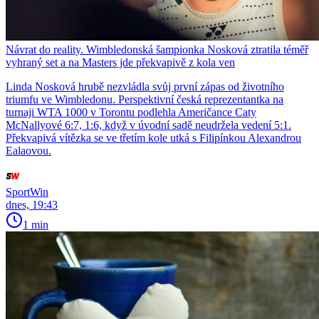
Návrat do reality. Wimbledonská šampionka Nosková ztratila téměř
vyhraný set a na Masters jde překvapivě z kola ven
Linda Nosková hrubě nezvládla svůj první zápas od životního
triumfu ve Wimbledonu. Perspektivní česká reprezentantka na
turnaji WTA 1000 v Torontu podlehla Američance Caty
McNallyové 6:7, 1:6, když v úvodní sadě neudržela vedení 5:1.
Překvapivá vítězka se ve třetím kole utká s Filipínkou Alexandrou
Ealaovou.
SportWin
dnes, 19:43
1 min