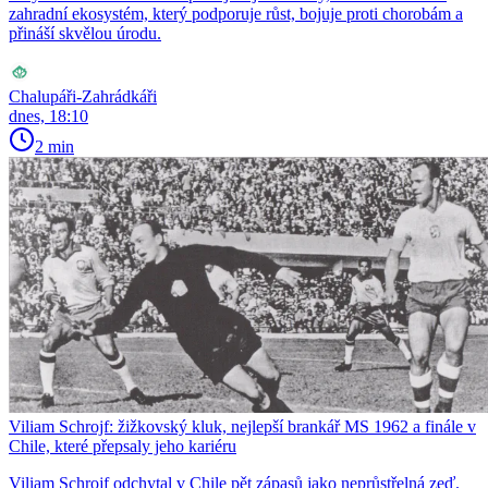
zahradní ekosystém, který podporuje růst, bojuje proti chorobám a
přináší skvělou úrodu.
Chalupáři-Zahrádkáři
dnes, 18:10
2 min
Viliam Schrojf: žižkovský kluk, nejlepší brankář MS 1962 a finále v
Chile, které přepsaly jeho kariéru
Viliam Schrojf odchytal v Chile pět zápasů jako neprůstřelná zeď.