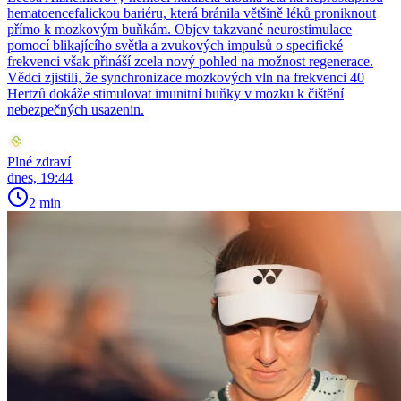
hematoencefalickou bariéru, která bránila většině léků proniknout
přímo k mozkovým buňkám. Objev takzvané neurostimulace
pomocí blikajícího světla a zvukových impulsů o specifické
frekvenci však přináší zcela nový pohled na možnost regenerace.
Vědci zjistili, že synchronizace mozkových vln na frekvenci 40
Hertzů dokáže stimulovat imunitní buňky v mozku k čištění
nebezpečných usazenin.
Plné zdraví
dnes, 19:44
2 min