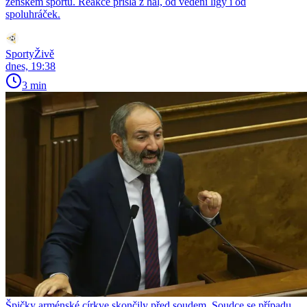
ženském sportu. Reakce přišla z hal, od vedení ligy i od
spoluhráček.
SportyŽivě
dnes, 19:38
3 min
Špičky arménské církve skončily před soudem. Soudce se případu