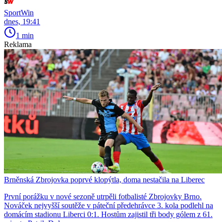
SportWin
dnes, 19:41
1 min
Reklama
Brněnská Zbrojovka poprvé klopýtla, doma nestačila na Liberec
První porážku v nové sezoně utrpěli fotbalisté Zbrojovky Brno.
Nováček nejvyšší soutěže v páteční předehrávce 3. kola podlehl na
domácím stadionu Liberci 0:1. Hostům zajistil tři body gólem z 61.